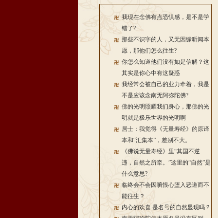
我现在念佛有点恐惧感，是不是学
错了?
那些不识字的人，又无因缘听闻本
愿，那他们怎么往生?
你怎么知道他们没有如是信解？这
其实是你心中有这疑惑
我经常会被自己的业力牵着，我是
不是应该念南无阿弥陀佛?
佛的光明照耀我们身心，那佛的光
明就是极乐世界的光明啊
居士：我觉得《无量寿经》的原译
本和“汇集本”，差别不大。
《佛说无量寿经》里“其国不逆
违，自然之所牵。”这里的“自然”是
什么意思?
临终会不会因嗔恨心堕入恶道而不
能往生？
内心的欢喜 是名号的自然显现吗？