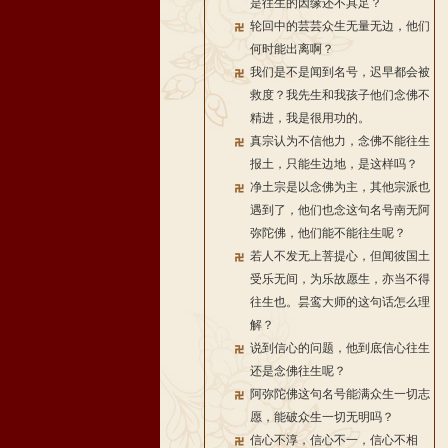
是往生的因缘还不具足？
轮回中的芸芸众生无量无边，他们
何时能出离啊？
我们是不是闻到名号，迟早都会被
救度？我先生和我孩子他们念佛不
精进，我是很用功的。
真宗认为不信他力，念佛不能往生
报土，只能生边地，是这样吗？
净土宗是以念佛为主，其他宗派也
遇到了，他们也念这句名号南无阿
弥陀佛，他们能不能往生呢？
若人不发无上菩提心，但闻彼国土
受乐无间，为乐故愿生，亦当不得
往生也。昙鸾大师的这句话怎么理
解？
说到信心的问题，他到底信心往生
还是念佛往生呢？
阿弥陀佛这句名号能满众生一切志
愿，能破众生一切无明吗？
信心不淳，信心不一，信心不相