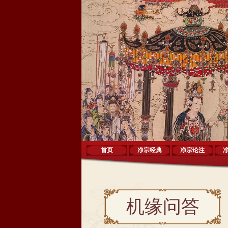
首页
净宗经典
净宗论注
机缘问答