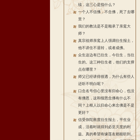
续，这三心是指什么？
一个人不信佛，不念佛，死了去哪
里？
我们的教法是不是顺承了亲鸾大
师？
真宗祖师亲鸾上人强调往生报土，
他不讲住不退转，或者成佛。
众生这边有已往生，今往生，当往
生的。这三种往生者，他们的支撑
点在哪里？
师父已经讲得很透，为什么有些人
还听不明白呢？
口念名号但心里没有归命心，也没
有佛恩，这和报恩念佛有什么不
同？上根人以归命心来念佛是不是
更好？
信受弥陀救度往生报土，平生业
成，活着时就得到必至灭度的利
益。真的希望有缘莲友都能听到。