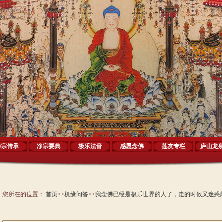
净宗传承
净宗要典
极乐法音
感恩念佛
莲友专栏
庐山龙
您所在的位置：
首页
>>
机缘问答
>>
我念佛已经是极乐世界的人了，走的时候又迷惑