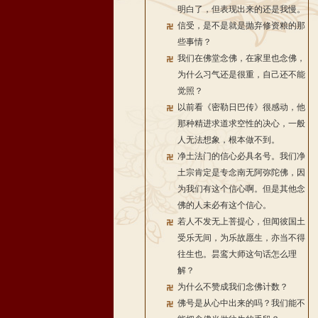
明白了，但表现出来的还是我慢。
信受，是不是就是抛弃修资粮的那
些事情？
我们在佛堂念佛，在家里也念佛，
为什么习气还是很重，自己还不能
觉照？
以前看《密勒日巴传》很感动，他
那种精进求道求空性的决心，一般
人无法想象，根本做不到。
净土法门的信心必具名号。我们净
土宗肯定是专念南无阿弥陀佛，因
为我们有这个信心啊。但是其他念
佛的人未必有这个信心。
若人不发无上菩提心，但闻彼国土
受乐无间，为乐故愿生，亦当不得
往生也。昙鸾大师这句话怎么理
解？
为什么不赞成我们念佛计数？
佛号是从心中出来的吗？我们能不