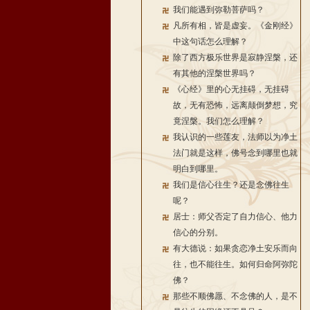
我们能遇到弥勒菩萨吗？
凡所有相，皆是虚妄。《金刚经》
中这句话怎么理解？
除了西方极乐世界是寂静涅槃，还
有其他的涅槃世界吗？
《心经》里的心无挂碍，无挂碍
故，无有恐怖，远离颠倒梦想，究
竟涅槃。我们怎么理解？
我认识的一些莲友，法师以为净土
法门就是这样，佛号念到哪里也就
明白到哪里。
我们是信心往生？还是念佛往生
呢？
居士：师父否定了自力信心、他力
信心的分别。
有大德说：如果贪恋净土安乐而向
往，也不能往生。如何归命阿弥陀
佛？
那些不顺佛愿、不念佛的人，是不