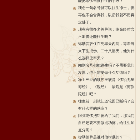
能把念佛当做往生的手段？
我念一句名号就可以往生净土，佛
再也不会舍弃我，以后我就不用再
念佛了。
现在有很多老菩萨说：临命终时念
不出佛还能往生吗？
弥勒菩萨住在兜率天内院，等着当
来下生成佛。二十八层天，他为什
么选择兜率天？
闻到名号都能往生吗？不需要我们
发愿，也不需要做什么功德吗？
净土三经的顺序应该是《佛说无量
寿经》、《观经》，最后是《阿弥
陀经》吧？
往生前一刻就知道轮回已断吗？会
有什么样的感应？
阿弥陀佛把功德给了我们，那我们
自己还要不要做点功德，给往生加
点分呢？
弥勒菩萨是谁对他咐嘱的？