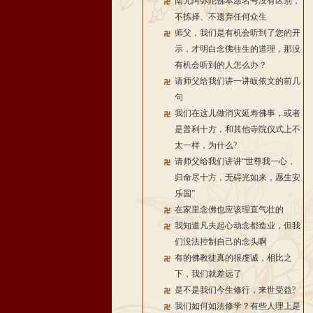
南无阿弥陀佛本愿名号没有区别，
不拣择、不遗弃任何众生
师父，我们是有机会听到了您的开
示，才明白念佛往生的道理，那没
有机会听到的人怎么办？
请师父给我们讲一讲皈依文的前几
句
我们在这儿做消灾延寿佛事，或者
是普利十方，和其他寺院仪式上不
太一样，为什么?
请师父给我们讲讲“世尊我一心，
归命尽十方，无碍光如来，愿生安
乐国”
在家里念佛也应该理直气壮的
我知道凡夫起心动念都造业，但我
们没法控制自己的念头啊
有的佛教徒真的很虔诚，相比之
下，我们就差远了
是不是我们今生修行，来世受益?
我们如何如法修学？有些人理上是