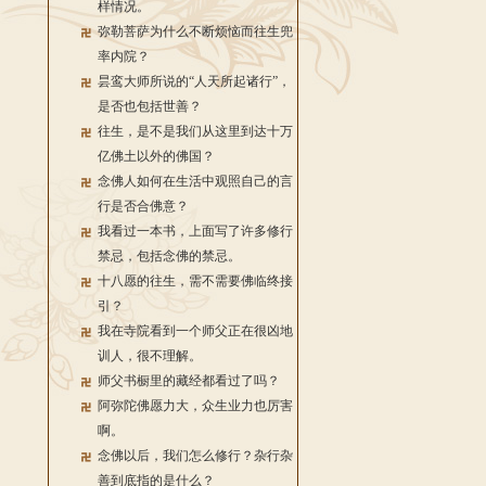
样情况。
弥勒菩萨为什么不断烦恼而往生兜
率内院？
昙鸾大师所说的“人天所起诸行”，
是否也包括世善？
往生，是不是我们从这里到达十万
亿佛土以外的佛国？
念佛人如何在生活中观照自己的言
行是否合佛意？
我看过一本书，上面写了许多修行
禁忌，包括念佛的禁忌。
十八愿的往生，需不需要佛临终接
引？
我在寺院看到一个师父正在很凶地
训人，很不理解。
师父书橱里的藏经都看过了吗？
阿弥陀佛愿力大，众生业力也厉害
啊。
念佛以后，我们怎么修行？杂行杂
善到底指的是什么？