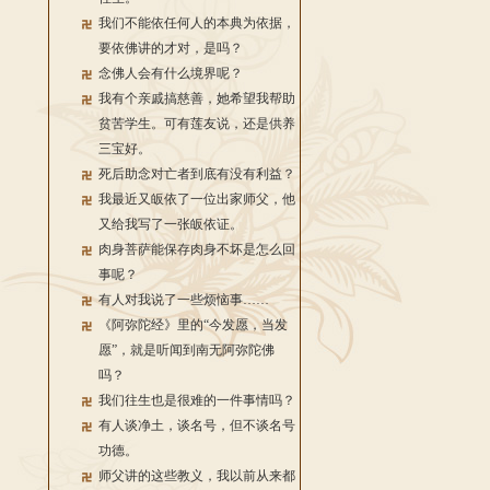
我们不能依任何人的本典为依据，
要依佛讲的才对，是吗？
念佛人会有什么境界呢？
我有个亲戚搞慈善，她希望我帮助
贫苦学生。可有莲友说，还是供养
三宝好。
死后助念对亡者到底有没有利益？
我最近又皈依了一位出家师父，他
又给我写了一张皈依证。
肉身菩萨能保存肉身不坏是怎么回
事呢？
有人对我说了一些烦恼事……
《阿弥陀经》里的“今发愿，当发
愿”，就是听闻到南无阿弥陀佛
吗？
我们往生也是很难的一件事情吗？
有人谈净土，谈名号，但不谈名号
功德。
师父讲的这些教义，我以前从来都