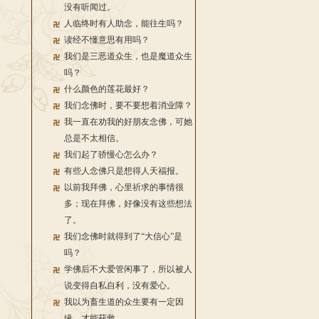
没有听闻过。
人临终时有人助念，能往生吗？
读经不懂意思有用吗？
我们是三恶道众生，也是魔道众生
吗？
什么颜色的莲花最好？
我们念佛时，要不要想着消业障？
我一直在劝我的好朋友念佛，可她
总是不太相信。
我们起了骄慢心怎么办？
有些人念佛只是想得人天福报。
以前我拜佛，心里祈求的事情很
多；现在拜佛，好像没有这些想法
了。
我们念佛时就得到了“大信心”是
吗？
学佛后不大爱管闲事了，所以被人
说变得自私自利，没有爱心。
我以为畜生道的众生要有一定因
缘，才能获救。