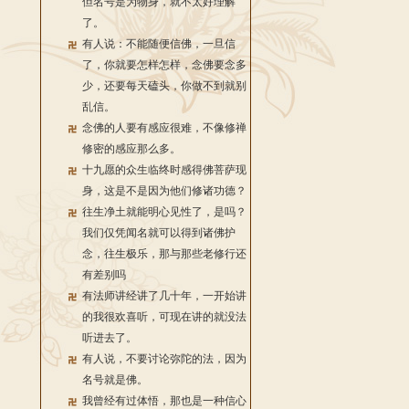
但名号是为物身，就不太好理解
了。
有人说：不能随便信佛，一旦信
了，你就要怎样怎样，念佛要念多
少，还要每天磕头，你做不到就别
乱信。
念佛的人要有感应很难，不像修禅
修密的感应那么多。
十九愿的众生临终时感得佛菩萨现
身，这是不是因为他们修诸功德？
往生净土就能明心见性了，是吗？
我们仅凭闻名就可以得到诸佛护
念，往生极乐，那与那些老修行还
有差别吗
有法师讲经讲了几十年，一开始讲
的我很欢喜听，可现在讲的就没法
听进去了。
有人说，不要讨论弥陀的法，因为
名号就是佛。
我曾经有过体悟，那也是一种信心