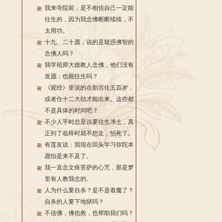
我来寺院前，是不相信自己一定能
往生的，因为我念佛断断续续，不
太用功。
十九、二十愿，说的是疑惑佛智的
念佛人吗？
我学祖师大德教人念佛，他们没有
发愿，也能往生吗？
《观经》里说的在胎宫住五百岁，
或者住十二大劫才能出来。这些都
不是具体的时间吧？
不少人平时总是说要往生净土，真
正到了临终时就不想走，怕死了。
有莲友说：我现在回头学习弥陀本
愿怕是来不及了。
我一直念文殊菩萨的心咒，那是梦
里有人教我念的。
人为什么要自杀？是不是着魔了？
自杀的人要下地狱吗？
不信佛，佛也救，也帮助我们吗？