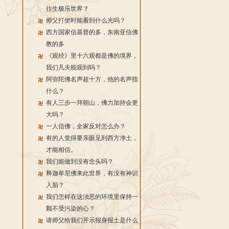
往生极乐世界？
师父打坐时能看到什么光吗？
西方国家信基督的多，东南亚信佛
教的多
《观经》里十六观都是佛的境界，
我们凡夫能观到吗？
阿弥陀佛名声超十方，他的名声指
什么？
有人三步一拜朝山，佛力加持会更
大吗？
一人信佛，全家反对怎么办？
有的人觉得要亲眼见到西方净土，
才能相信。
我们能做到没有念头吗？
释迦牟尼佛来此世界，有没有神识
入胎？
我们怎样在这浊恶的环境里保持一
颗不受污染的心？
请师父给我们开示报身报土是什么