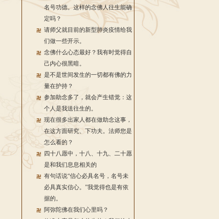
名号功德。这样的念佛人往生能确
定吗？
请师父就目前的新型肺炎疫情给我
们做一些开示。
念佛什么心态最好？我有时觉得自
己内心很黑暗。
是不是世间发生的一切都有佛的力
量在护持？
参加助念多了，就会产生错觉：这
个人是我送往生的。
现在很多出家人都在做助念这事，
在这方面研究、下功夫。法师您是
怎么看的？
四十八愿中，十八、十九、二十愿
是和我们息息相关的
有句话说“信心必具名号，名号未
必具真实信心。”我觉得也是有依
据的。
阿弥陀佛在我们心里吗？