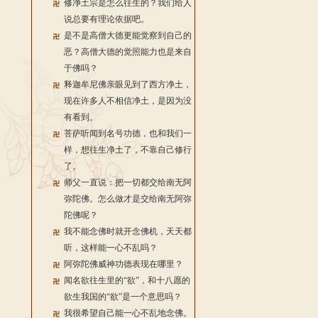
修净土宗是怎么往生的？我们给人
说总要有理论依据吧。
是不是高僧大德更能觉察到自己的
恶？高僧大德的觉照能力也是来自
于佛吗？
释迦牟尼佛亲眼见到了西方净土，
现在许多人不相信净土，是因为没
有看到。
菩萨听闻到名号功德，也和我们一
样，想往生净土了，不靠自己修行
了。
师父一直说：把一切都交给南无阿
弥陀佛。怎么做才是交给南无阿弥
陀佛呢？
我不能念佛时就开念佛机，天天都
听，这样能一心不乱吗？
阿弥陀佛威神功德表现在哪里？
闻名欲往生里的“欲”，和十八愿的
欲生我国的“欲”是一个意思吗？
我很希望自己能一心不乱地念佛。