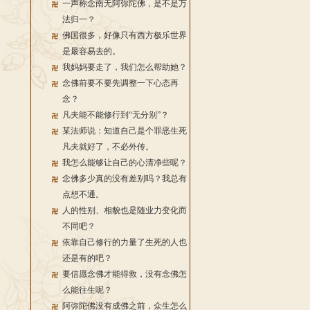
一声称念南无阿弥陀佛，是不是万
法归一？
佛国很多，好像只有西方极乐世界
是最容易去的。
我妈妈要走了，我们怎么帮助她？
念佛前要不要先调整一下心态再
念？
凡夫能不能修行到“无分别”？
某法师说：知道自己是个罪恶生死
凡夫就好了，不必外传。
我怎么能够让自己的心清净些呢？
念佛多少真的没有差别吗？我总有
点想不通。
人的性别、相貌也是随业力变化而
不同吧？
依靠自己修行的力量了生死的人也
还是有的吧？
要信愿念佛才能得救，没有念佛怎
么能往生呢？
阿弥陀佛没有成佛之前，众生怎么