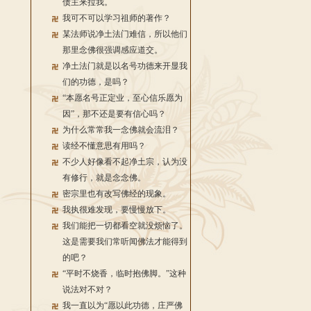
债主来拉我。
我可不可以学习祖师的著作？
某法师说净土法门难信，所以他们
那里念佛很强调感应道交。
净土法门就是以名号功德来开显我
们的功德，是吗？
“本愿名号正定业，至心信乐愿为
因”，那不还是要有信心吗？
为什么常常我一念佛就会流泪？
读经不懂意思有用吗？
不少人好像看不起净土宗，认为没
有修行，就是念念佛。
密宗里也有改写佛经的现象。
我执很难发现，要慢慢放下。
我们能把一切都看空就没烦恼了。
这是需要我们常听闻佛法才能得到
的吧？
“平时不烧香，临时抱佛脚。”这种
说法对不对？
我一直以为“愿以此功德，庄严佛