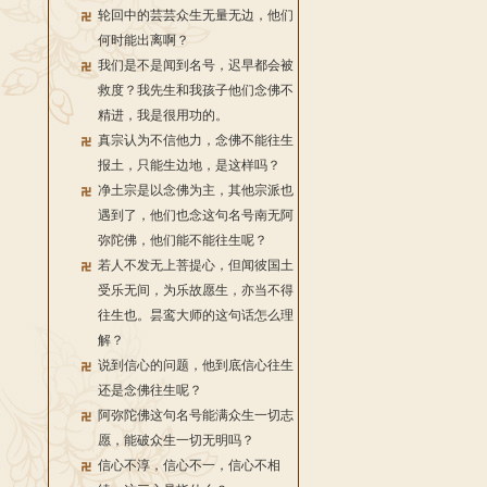
轮回中的芸芸众生无量无边，他们
何时能出离啊？
我们是不是闻到名号，迟早都会被
救度？我先生和我孩子他们念佛不
精进，我是很用功的。
真宗认为不信他力，念佛不能往生
报土，只能生边地，是这样吗？
净土宗是以念佛为主，其他宗派也
遇到了，他们也念这句名号南无阿
弥陀佛，他们能不能往生呢？
若人不发无上菩提心，但闻彼国土
受乐无间，为乐故愿生，亦当不得
往生也。昙鸾大师的这句话怎么理
解？
说到信心的问题，他到底信心往生
还是念佛往生呢？
阿弥陀佛这句名号能满众生一切志
愿，能破众生一切无明吗？
信心不淳，信心不一，信心不相