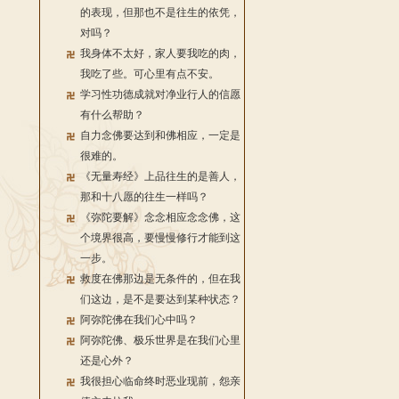
的表现，但那也不是往生的依凭，
对吗？
我身体不太好，家人要我吃的肉，
我吃了些。可心里有点不安。
学习性功德成就对净业行人的信愿
有什么帮助？
自力念佛要达到和佛相应，一定是
很难的。
《无量寿经》上品往生的是善人，
那和十八愿的往生一样吗？
《弥陀要解》念念相应念念佛，这
个境界很高，要慢慢修行才能到这
一步。
救度在佛那边是无条件的，但在我
们这边，是不是要达到某种状态？
阿弥陀佛在我们心中吗？
阿弥陀佛、极乐世界是在我们心里
还是心外？
我很担心临命终时恶业现前，怨亲