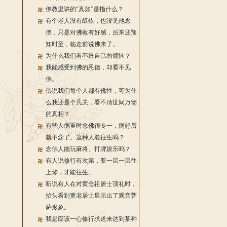
佛教里讲的“真如”是指什么？
有个老人没有皈依，也没见他念
佛，只是对佛教有好感，后来还预
知时至，临走前说佛来了。
为什么我们看不透自己的烦恼？
我能感受到佛的恩德，却看不见
佛。
佛说我们每个人都有佛性，可为什
么我还是个凡夫，看不清世间万物
的真相？
有些人病重时念佛很专一，病好后
就不念了。这种人能往生吗？
念佛人能玩麻将、打牌娱乐吗？
有人说修行有次第，要一层一层往
上修，才能往生。
听说有人在对黄念祖居士顶礼时，
抬头看到黄老居士显示出了观音菩
萨形象。
我是应该一心修行求道来达到某种