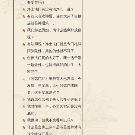
要受苦吗？
净土法门有没有清净心一说？
有些人喜欢神通。佛的大弟子目犍
连就是神通第一。
我们那么愚痴，为什么能刹那成佛
呢？
有法师说：净土法门就是专门礼拜
阿弥陀佛，其他的佛就不拜了。
念佛法门真的太好了。我一边干活
一边念佛，也能成就我的往生，太
容易了。
《阿弥陀经》里若有人已发愿、今
发愿、当发愿，欲生阿弥陀佛国
者。这里发愿是谁？
我该怎么念佛？每天念多少达标？
我对往生一事，心里其实还是没有
底的。
我供佛，但我不烧香可以吗？
什么是念佛三昧？是不是菩萨才有
这个缘分开显？