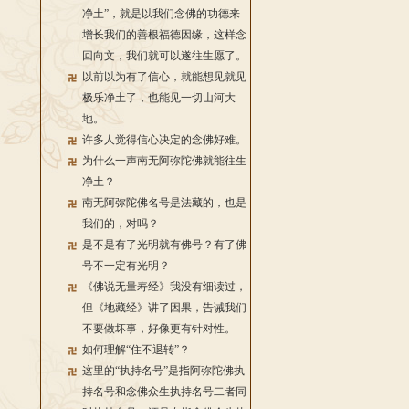
净土”，就是以我们念佛的功德来
增长我们的善根福德因缘，这样念
回向文，我们就可以遂往生愿了。
以前以为有了信心，就能想见就见
极乐净土了，也能见一切山河大
地。
许多人觉得信心决定的念佛好难。
为什么一声南无阿弥陀佛就能往生
净土？
南无阿弥陀佛名号是法藏的，也是
我们的，对吗？
是不是有了光明就有佛号？有了佛
号不一定有光明？
《佛说无量寿经》我没有细读过，
但《地藏经》讲了因果，告诫我们
不要做坏事，好像更有针对性。
如何理解“住不退转”？
这里的“执持名号”是指阿弥陀佛执
持名号和念佛众生执持名号二者同