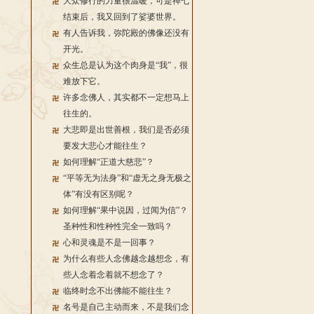
大众修行的力量很温暖，可是禅七
结束后，我又回到了娑婆世界。
有人告诉我，弥陀殿的佛像还没有
开光。
众生总是认为这个肉身是“我”，很
难放下它。
许多念佛人，其实都不一定想马上
往生的。
大悲即是出世善根，我们是否必须
要发大悲心才能往生？
如何理解“正道大慈悲”？
“平等无为法身”和“虚无之身无极之
体”有没有区别呢？
如何理解“果中说因，过闻为信”？
圣种性和性种性完全一致吗？
心和灵魂是不是一回事？
为什么有些人念佛越念越想念，有
些人念着念着就不想念了？
临终时念不出佛能不能往生？
名号是自己主动而来，不是我们念