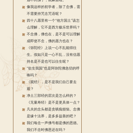
遇不到佛了，就麻烦啦。
像我这样的初学者，除了念佛，需
不需要持咒念咒语呢？
四十八愿里有一个“他方国土”该怎
么理解，它不是西方极乐世界吗？
不念佛，佛也在，是不是可以理解
成即使不念，佛的愿力也在？
《弥陀经》上说一心不乱能得往
生。假如只是一心不乱，没有信愿
持名是不是也可以往生呢？
“欲生我国”也是阿弥陀佛急切的呼
唤吗？
《观经》，是不是我们自己要去
观？
净土三部经的层次是怎么样的？
《无量寿经》是不是更具体一点？
凡夫的念头都是贪嗔痴烦恼。念佛
是缘十法界，是多多益善的吧？
我们每念一声佛号都是佛的恩德。
我们不念时佛恩还在吗？