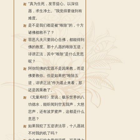
“真为生死，发菩提心。以深信
愿，求生净土。”我觉得要做到有
难度。
是不是我们都是被“唯除”的，十方
诸佛都救不了？
罪恶凡夫只要回心念佛，都能得到
佛的救度。那十八愿的唯除五逆，
诽谤正法，其中“唯除”是什么意思
呢？
阿弥陀佛的宏愿不是因果教，而是
佛要救你。但是如果把“唯除五
逆，诽谤正法”作为遮止来看，那
还是因果教了。
《无量寿经》里说：极乐世界的八
功德水，能听闻到空无我声，大慈
悲声，还有波罗蜜声，这都是什么
意思？
如果我犯了五逆谤法罪，十八愿就
不对我的机了吗？