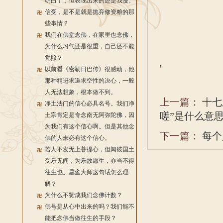
明白了，但表现出来的还是我慢。
信受，是不是就是抛弃修资粮的那
些事情？
我们在佛堂念佛，在家里也念佛，
为什么习气还是很重，自己还不能
觉照？
'
以前看《密勒日巴传》很感动，他
那种精进求道求空性的决心，一般
人无法想象，根本做不到。
上一篇：
十七
净土法门的信心必具名号。我们净
嗟”是什么意
土宗肯定是专念南无阿弥陀佛，因
为我们有这个信心啊。但是其他念
下一篇：
每个
佛的人未必有这个信心。
若人不发无上菩提心，但闻彼国土
受乐无间，为乐故愿生，亦当不得
往生也。昙鸾大师这句话怎么理
解？
为什么不赞成我们念佛计数？
佛号是从心中出来的吗？我们能不
能把念佛当做往生的手段？