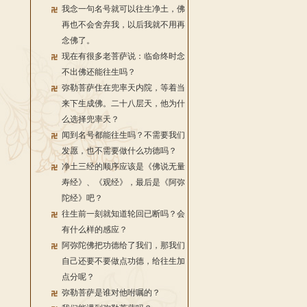
我念一句名号就可以往生净土，佛
再也不会舍弃我，以后我就不用再
念佛了。
现在有很多老菩萨说：临命终时念
不出佛还能往生吗？
弥勒菩萨住在兜率天内院，等着当
来下生成佛。二十八层天，他为什
么选择兜率天？
闻到名号都能往生吗？不需要我们
发愿，也不需要做什么功德吗？
净土三经的顺序应该是《佛说无量
寿经》、《观经》，最后是《阿弥
陀经》吧？
往生前一刻就知道轮回已断吗？会
有什么样的感应？
阿弥陀佛把功德给了我们，那我们
自己还要不要做点功德，给往生加
点分呢？
弥勒菩萨是谁对他咐嘱的？