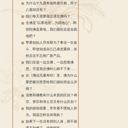
为什么十九愿有临终接引相，而十
八愿却没有？
我们每天需要做定课念佛吗？
念佛是“以果地觉，为因地心”。阿
弥陀佛是果地，我们现在还是在因
地吧？
苹果创始人乔布斯为了事业一生奋
斗，即使知道自己已身患重病，依
然念念不忘推广新产品。
我们应该一边念佛，一边想着佛
恩。可是我念佛时心静不下来……
在《佛说无量寿经》里，佛为什么
要把极乐胜景给我们描绘得这么详
细？
道教和佛教有什么本质的区别？禅
宗、密宗和净土宗又有什么区别？
我的烦恼很重，常常看不惯他人所
为。我该怎样去掉我执？
如果下一生没有得到人身，那不就