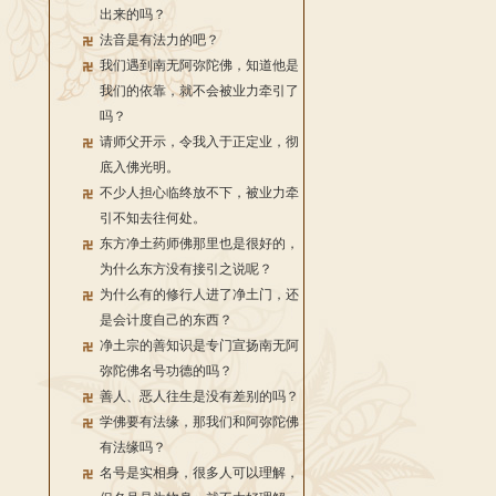
出来的吗？
法音是有法力的吧？
我们遇到南无阿弥陀佛，知道他是
我们的依靠，就不会被业力牵引了
吗？
请师父开示，令我入于正定业，彻
底入佛光明。
不少人担心临终放不下，被业力牵
引不知去往何处。
东方净土药师佛那里也是很好的，
为什么东方没有接引之说呢？
为什么有的修行人进了净土门，还
是会计度自己的东西？
净土宗的善知识是专门宣扬南无阿
弥陀佛名号功德的吗？
善人、恶人往生是没有差别的吗？
学佛要有法缘，那我们和阿弥陀佛
有法缘吗？
名号是实相身，很多人可以理解，