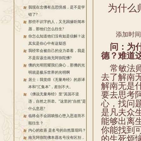
为什么
我现在念佛有点恐惧感，是不是学
错了?
那些不识字的人，又无因缘听闻本
愿，那他们怎么往生?
添加时间：2
你怎么知道他们没有如是信解？这
其实是你心中有这疑惑
问：为什
我经常会被自己的业力牵着，我是
德？难道
不是应该念南无阿弥陀佛?
佛的光明照耀我们身心，那佛的光
常敏法师
明就是极乐世界的光明啊
去了解南
居士：我觉得《无量寿经》的原译
解南无是
本和“汇集本”，差别不大。
要去思考
《佛说无量寿经》里“其国不逆
心，找问
违，自然之所牵。”这里的“自然”是
什么意思?
是凡夫众
临终会不会因嗔恨心堕入恶道而不
能够出离
能往生？
你能找到
内心的欢喜 是名号的自然显现吗？
的生死烦
南无阿弥陀佛本愿名号没有区别，