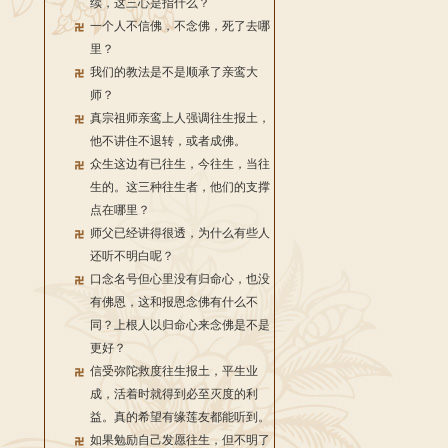
续，这三心是指什么？
一个人不信佛，不念佛，死了去哪
里？
我们的教法是不是顺承了亲鸾大
师？
真宗祖师亲鸾上人强调往生报土，
他不讲住不退转，或者成佛。
众生这边有已往生，今往生，当往
生的。这三种往生者，他们的支撑
点在哪里？
师父已经讲得很透，为什么有些人
还听不明白呢？
口念名号但心里没有归命心，也没
有佛恩，这和报恩念佛有什么不
同？上根人以归命心来念佛是不是
更好？
信受弥陀救度往生报土，平生业
成，活着时就得到必至灭度的利
益。真的希望有缘莲友都能听到。
如果勉励自己发愿往生，但不明了