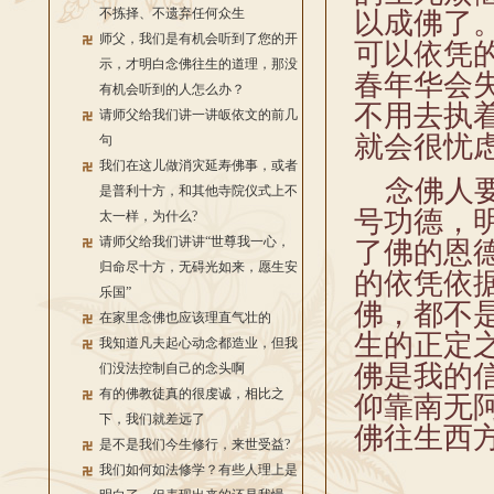
不拣择、不遗弃任何众生
以成佛了
师父，我们是有机会听到了您的开
可以依凭
示，才明白念佛往生的道理，那没
春年华会
有机会听到的人怎么办？
不用去执
请师父给我们讲一讲皈依文的前几
就会很忧
句
我们在这儿做消灾延寿佛事，或者
念佛人要
是普利十方，和其他寺院仪式上不
号功德，
太一样，为什么?
请师父给我们讲讲“世尊我一心，
了佛的恩
归命尽十方，无碍光如来，愿生安
的依凭依
乐国”
佛，都不
在家里念佛也应该理直气壮的
生的正定
我知道凡夫起心动念都造业，但我
佛是我的
们没法控制自己的念头啊
有的佛教徒真的很虔诚，相比之
仰靠南无
下，我们就差远了
佛往生西
是不是我们今生修行，来世受益?
我们如何如法修学？有些人理上是