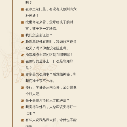
吗？
在净土法门里，有没有人修到有六
种神通？
按世俗法来看，父母给孩子的财
富，孩子不一定珍惜。
我们怎么去证法？
释迦牟尼佛在世时，释迦族不也是
被灭了吗？佛也没法阻止啊。
禅宗和净土宗的区别在哪里呢？
在修行的道路上，什么是邪知邪
见？
密宗是怎么回事？感觉很神秘，和
我们净土宗不一样。
修行、学佛要从内心修，至少要像
个好人吧。
是不是要开悟的人才能讲法？
我觉得学佛后，人总应该变得好一
点吧？
有些人说我品质太低，念佛也不能
往生。