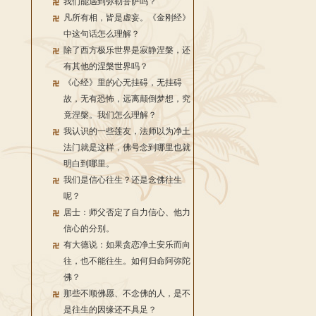
我们能遇到弥勒菩萨吗？
凡所有相，皆是虚妄。《金刚经》
中这句话怎么理解？
除了西方极乐世界是寂静涅槃，还
有其他的涅槃世界吗？
《心经》里的心无挂碍，无挂碍
故，无有恐怖，远离颠倒梦想，究
竟涅槃。我们怎么理解？
我认识的一些莲友，法师以为净土
法门就是这样，佛号念到哪里也就
明白到哪里。
我们是信心往生？还是念佛往生
呢？
居士：师父否定了自力信心、他力
信心的分别。
有大德说：如果贪恋净土安乐而向
往，也不能往生。如何归命阿弥陀
佛？
那些不顺佛愿、不念佛的人，是不
是往生的因缘还不具足？