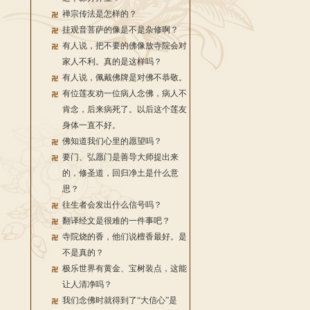
禅宗传法是怎样的？
挂观音菩萨的像是不是杂修啊？
有人说，把不要的佛像放寺院会对
家人不利。真的是这样吗？
有人说，佩戴佛牌是对佛不恭敬。
有位莲友劝一位病人念佛，病人不
肯念，后来病死了。以后这个莲友
身体一直不好。
佛知道我们心里的愿望吗？
要门、弘愿门是善导大师提出来
的，修圣道，回归净土是什么意
思？
往生者会发出什么信号吗？
翻译经文是很难的一件事吧？
寺院烧的香，他们说檀香最好。是
不是真的？
极乐世界有黄金、宝树装点，这能
让人清净吗？
我们念佛时就得到了“大信心”是