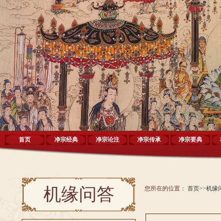
首页
净宗经典
净宗论注
净宗传承
净宗要典
机缘问答
您所在的位置：
首页
>>
机缘