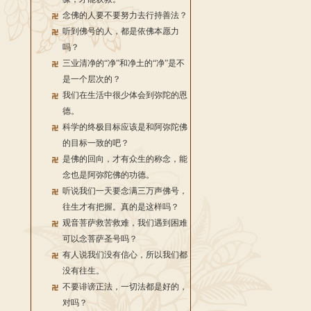
念佛的人要不要努力去行持善法？
听到佛号的人，都是依佛本愿力
吗？
三业清净的“净”和净土的“净”是不
是一个层次的？
我们在生活中很少体会到弥陀的恩
德。
科学的终极目标应该是和阿弥陀佛
的目标一致的吧？
是佛的回向，才有众生的称念，能
念也是阿弥陀佛的功德。
听说我们一天要念满三万声佛号，
往生才有把握。真的是这样吗？
观音菩萨救苦救难，我们遇到困难
可以念菩萨圣号吗？
有人说我们没有信心，所以我们都
没有往生。
不要诽谤正法，一切法都是好的，
对吗？