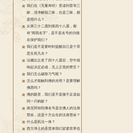
我们在《无量寿经》里读到普等三
昧，清净解脱三昧，住是三昧，都
是指什么？
从第三十二愿到第四十八愿，都
有“闻我名字”，是不是名号的功德
在保护我们？
我们是不是要时时提醒自己是个罪
恶生死凡夫？
法藏比丘发了四十八愿后，空中就
响起决定必成，无上正觉的赞言？
我们怎么破除习气呢？
怎么才能触到佛的光明？是要理解
佛恩吗？
佛的眼里，我们是不是微不足道如
同一只蚂蚁？
南无阿弥陀佛名号是念佛人的法身
慧命，还是十方众生的法身慧命？
什么是机法一体？
西方净土的圣贤来我们娑婆世界也