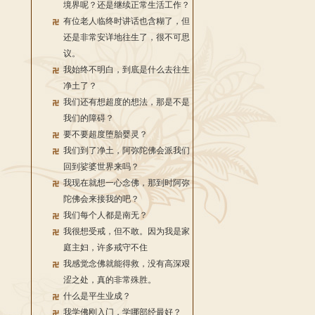
境界呢？还是继续正常生活工作？
有位老人临终时讲话也含糊了，但
还是非常安详地往生了，很不可思
议。
我始终不明白，到底是什么去往生
净土了？
我们还有想超度的想法，那是不是
我们的障碍？
要不要超度堕胎婴灵？
我们到了净土，阿弥陀佛会派我们
回到娑婆世界来吗？
我现在就想一心念佛，那到时阿弥
陀佛会来接我的吧？
我们每个人都是南无？
我很想受戒，但不敢。因为我是家
庭主妇，许多戒守不住
我感觉念佛就能得救，没有高深艰
涩之处，真的非常殊胜。
什么是平生业成？
我学佛刚入门，学哪部经最好？