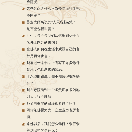
样情况。
弥勒菩萨为什么不断烦恼而往生兜
率内院？
昙鸾大师所说的“人天所起诸行”，
是否也包括世善？
往生，是不是我们从这里到达十万
亿佛土以外的佛国？
念佛人如何在生活中观照自己的言
行是否合佛意？
我看过一本书，上面写了许多修行
禁忌，包括念佛的禁忌。
十八愿的往生，需不需要佛临终接
引？
我在寺院看到一个师父正在很凶地
训人，很不理解。
师父书橱里的藏经都看过了吗？
阿弥陀佛愿力大，众生业力也厉害
啊。
念佛以后，我们怎么修行？杂行杂
善到底指的是什么？