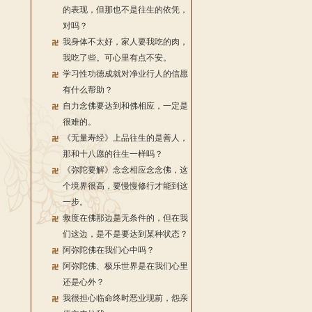
的表现，但那也不是往生的依凭，
对吗？
我身体不太好，家人要我吃的肉，
我吃了些。可心里有点不安。
学习性功德成就对净业行人的信愿
有什么帮助？
自力念佛要达到和佛相应，一定是
很难的。
《无量寿经》上品往生的是善人，
那和十八愿的往生一样吗？
《弥陀要解》念念相应念念佛，这
个境界很高，要慢慢修行才能到这
一步。
救度在佛那边是无条件的，但在我
们这边，是不是要达到某种状态？
阿弥陀佛在我们心中吗？
阿弥陀佛、极乐世界是在我们心里
还是心外？
我很担心临命终时恶业现前，怨亲