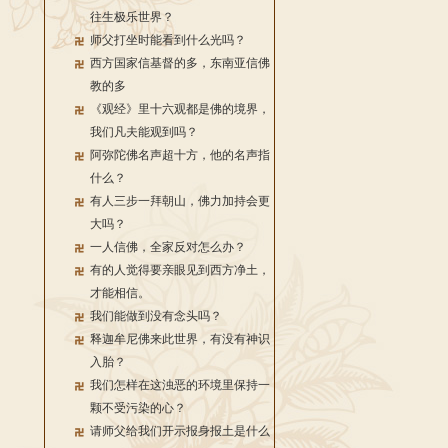
往生极乐世界？
师父打坐时能看到什么光吗？
西方国家信基督的多，东南亚信佛
教的多
《观经》里十六观都是佛的境界，
我们凡夫能观到吗？
阿弥陀佛名声超十方，他的名声指
什么？
有人三步一拜朝山，佛力加持会更
大吗？
一人信佛，全家反对怎么办？
有的人觉得要亲眼见到西方净土，
才能相信。
我们能做到没有念头吗？
释迦牟尼佛来此世界，有没有神识
入胎？
我们怎样在这浊恶的环境里保持一
颗不受污染的心？
请师父给我们开示报身报土是什么