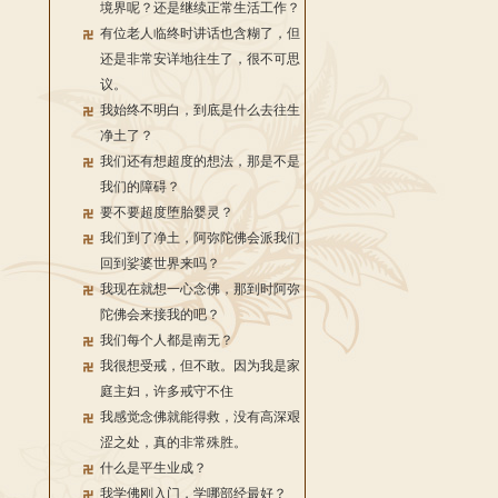
境界呢？还是继续正常生活工作？
有位老人临终时讲话也含糊了，但
还是非常安详地往生了，很不可思
议。
我始终不明白，到底是什么去往生
净土了？
我们还有想超度的想法，那是不是
我们的障碍？
要不要超度堕胎婴灵？
我们到了净土，阿弥陀佛会派我们
回到娑婆世界来吗？
我现在就想一心念佛，那到时阿弥
陀佛会来接我的吧？
我们每个人都是南无？
我很想受戒，但不敢。因为我是家
庭主妇，许多戒守不住
我感觉念佛就能得救，没有高深艰
涩之处，真的非常殊胜。
什么是平生业成？
我学佛刚入门，学哪部经最好？