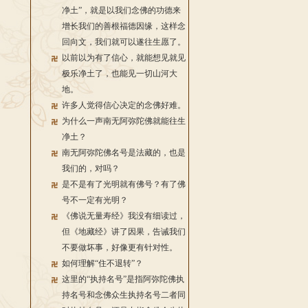
净土”，就是以我们念佛的功德来
增长我们的善根福德因缘，这样念
回向文，我们就可以遂往生愿了。
以前以为有了信心，就能想见就见
极乐净土了，也能见一切山河大
地。
许多人觉得信心决定的念佛好难。
为什么一声南无阿弥陀佛就能往生
净土？
南无阿弥陀佛名号是法藏的，也是
我们的，对吗？
是不是有了光明就有佛号？有了佛
号不一定有光明？
《佛说无量寿经》我没有细读过，
但《地藏经》讲了因果，告诫我们
不要做坏事，好像更有针对性。
如何理解“住不退转”？
这里的“执持名号”是指阿弥陀佛执
持名号和念佛众生执持名号二者同