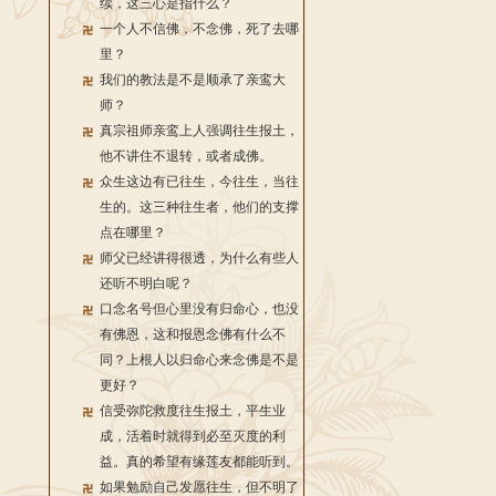
续，这三心是指什么？
一个人不信佛，不念佛，死了去哪
里？
我们的教法是不是顺承了亲鸾大
师？
真宗祖师亲鸾上人强调往生报土，
他不讲住不退转，或者成佛。
众生这边有已往生，今往生，当往
生的。这三种往生者，他们的支撑
点在哪里？
师父已经讲得很透，为什么有些人
还听不明白呢？
口念名号但心里没有归命心，也没
有佛恩，这和报恩念佛有什么不
同？上根人以归命心来念佛是不是
更好？
信受弥陀救度往生报土，平生业
成，活着时就得到必至灭度的利
益。真的希望有缘莲友都能听到。
如果勉励自己发愿往生，但不明了