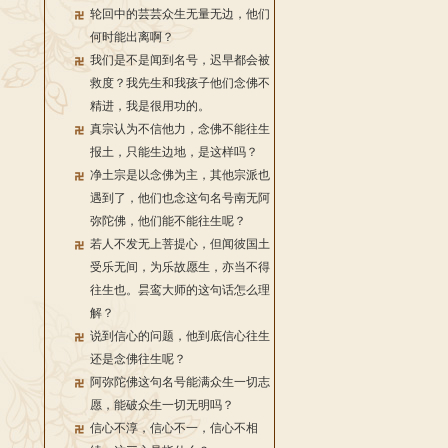
轮回中的芸芸众生无量无边，他们
何时能出离啊？
我们是不是闻到名号，迟早都会被
救度？我先生和我孩子他们念佛不
精进，我是很用功的。
真宗认为不信他力，念佛不能往生
报土，只能生边地，是这样吗？
净土宗是以念佛为主，其他宗派也
遇到了，他们也念这句名号南无阿
弥陀佛，他们能不能往生呢？
若人不发无上菩提心，但闻彼国土
受乐无间，为乐故愿生，亦当不得
往生也。昙鸾大师的这句话怎么理
解？
说到信心的问题，他到底信心往生
还是念佛往生呢？
阿弥陀佛这句名号能满众生一切志
愿，能破众生一切无明吗？
信心不淳，信心不一，信心不相