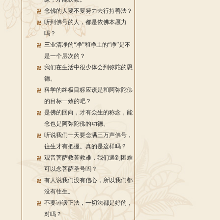
念佛的人要不要努力去行持善法？
听到佛号的人，都是依佛本愿力
吗？
三业清净的“净”和净土的“净”是不
是一个层次的？
我们在生活中很少体会到弥陀的恩
德。
科学的终极目标应该是和阿弥陀佛
的目标一致的吧？
是佛的回向，才有众生的称念，能
念也是阿弥陀佛的功德。
听说我们一天要念满三万声佛号，
往生才有把握。真的是这样吗？
观音菩萨救苦救难，我们遇到困难
可以念菩萨圣号吗？
有人说我们没有信心，所以我们都
没有往生。
不要诽谤正法，一切法都是好的，
对吗？