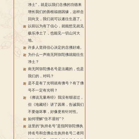
净土”，就是以我们念佛的功德来
增长我们的善根福德因缘，这样念
回向文，我们就可以遂往生愿了。
以前以为有了信心，就能想见就见
极乐净土了，也能见一切山河大
地。
许多人觉得信心决定的念佛好难。
为什么一声南无阿弥陀佛就能往生
净土？
南无阿弥陀佛名号是法藏的，也是
我们的，对吗？
是不是有了光明就有佛号？有了佛
号不一定有光明？
《佛说无量寿经》我没有细读过，
但《地藏经》讲了因果，告诫我们
不要做坏事，好像更有针对性。
如何理解“住不退转”？
这里的“执持名号”是指阿弥陀佛执
持名号和念佛众生执持名号二者同