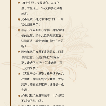
“真为生死，发菩提心。以深信
愿，求生净土。”我觉得要做到有
难度。
是不是我们都是被“唯除”的，十方
诸佛都救不了？
罪恶凡夫只要回心念佛，都能得到
佛的救度。那十八愿的唯除五逆，
诽谤正法，其中“唯除”是什么意思
呢？
阿弥陀佛的宏愿不是因果教，而是
佛要救你。但是如果把“唯除五
逆，诽谤正法”作为遮止来看，那
还是因果教了。
《无量寿经》里说：极乐世界的八
功德水，能听闻到空无我声，大慈
悲声，还有波罗蜜声，这都是什么
意思？
如果我犯了五逆谤法罪，十八愿就
不对我的机了吗？