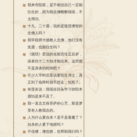
我来寺院前，是不相信自己一定能
往生的，因为我念佛断断续续，不
太用功。
十九、二十愿，说的是疑惑佛智的
念佛人吗？
我学祖师大德教人念佛，他们没有
发愿，也能往生吗？
《观经》里说的在胎宫住五百岁，
或者住十二大劫才能出来。这些都
不是具体的时间吧？
不少人平时总是说要往生净土，真
正到了临终时就不想走，怕死了。
有莲友说：我现在回头学习弥陀本
愿怕是来不及了。
我一直念文殊菩萨的心咒，那是梦
里有人教我念的。
人为什么要自杀？是不是着魔了？
自杀的人要下地狱吗？
不信佛，佛也救，也帮助我们吗？