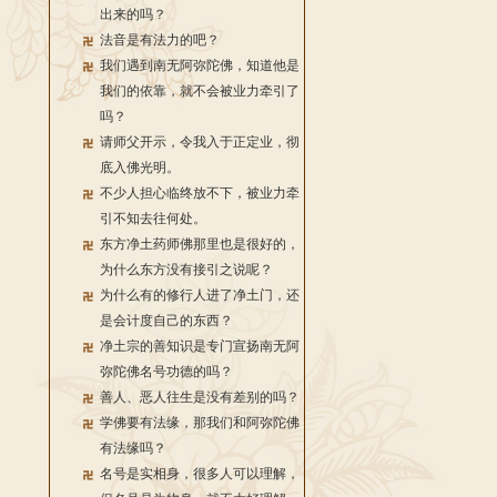
出来的吗？
法音是有法力的吧？
我们遇到南无阿弥陀佛，知道他是
我们的依靠，就不会被业力牵引了
吗？
请师父开示，令我入于正定业，彻
底入佛光明。
不少人担心临终放不下，被业力牵
引不知去往何处。
东方净土药师佛那里也是很好的，
为什么东方没有接引之说呢？
为什么有的修行人进了净土门，还
是会计度自己的东西？
净土宗的善知识是专门宣扬南无阿
弥陀佛名号功德的吗？
善人、恶人往生是没有差别的吗？
学佛要有法缘，那我们和阿弥陀佛
有法缘吗？
名号是实相身，很多人可以理解，