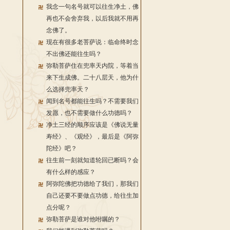
我念一句名号就可以往生净土，佛
再也不会舍弃我，以后我就不用再
念佛了。
现在有很多老菩萨说：临命终时念
不出佛还能往生吗？
弥勒菩萨住在兜率天内院，等着当
来下生成佛。二十八层天，他为什
么选择兜率天？
闻到名号都能往生吗？不需要我们
发愿，也不需要做什么功德吗？
净土三经的顺序应该是《佛说无量
寿经》、《观经》，最后是《阿弥
陀经》吧？
往生前一刻就知道轮回已断吗？会
有什么样的感应？
阿弥陀佛把功德给了我们，那我们
自己还要不要做点功德，给往生加
点分呢？
弥勒菩萨是谁对他咐嘱的？