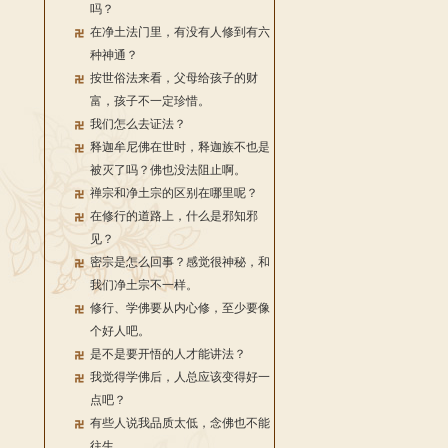
吗？
在净土法门里，有没有人修到有六
种神通？
按世俗法来看，父母给孩子的财
富，孩子不一定珍惜。
我们怎么去证法？
释迦牟尼佛在世时，释迦族不也是
被灭了吗？佛也没法阻止啊。
禅宗和净土宗的区别在哪里呢？
在修行的道路上，什么是邪知邪
见？
密宗是怎么回事？感觉很神秘，和
我们净土宗不一样。
修行、学佛要从内心修，至少要像
个好人吧。
是不是要开悟的人才能讲法？
我觉得学佛后，人总应该变得好一
点吧？
有些人说我品质太低，念佛也不能
往生。