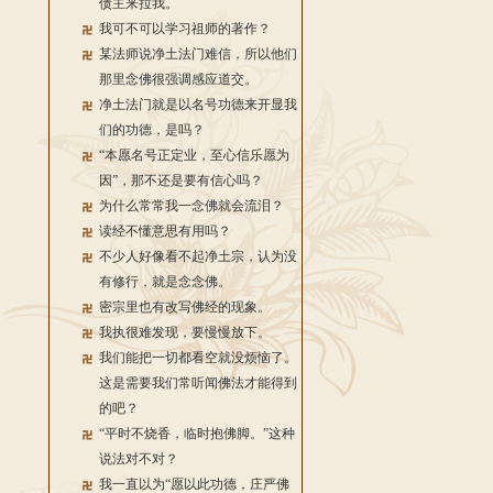
债主来拉我。
我可不可以学习祖师的著作？
某法师说净土法门难信，所以他们
那里念佛很强调感应道交。
净土法门就是以名号功德来开显我
们的功德，是吗？
“本愿名号正定业，至心信乐愿为
因”，那不还是要有信心吗？
为什么常常我一念佛就会流泪？
读经不懂意思有用吗？
不少人好像看不起净土宗，认为没
有修行，就是念念佛。
密宗里也有改写佛经的现象。
我执很难发现，要慢慢放下。
我们能把一切都看空就没烦恼了。
这是需要我们常听闻佛法才能得到
的吧？
“平时不烧香，临时抱佛脚。”这种
说法对不对？
我一直以为“愿以此功德，庄严佛