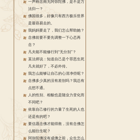
一声称念南无阿弥陀佛，是不是万
法归一？
佛国很多，好像只有西方极乐世界
是最容易去的。
我妈妈要走了，我们怎么帮助她？
念佛前要不要先调整一下心态再
念？
凡夫能不能修行到“无分别”？
某法师说：知道自己是个罪恶生死
凡夫就好了，不必外传。
我怎么能够让自己的心清净些呢？
念佛多少真的没有差别吗？我总有
点想不通。
人的性别、相貌也是随业力变化而
不同吧？
依靠自己修行的力量了生死的人也
还是有的吧？
要信愿念佛才能得救，没有念佛怎
么能往生呢？
阿弥陀佛没有成佛之前，众生怎么