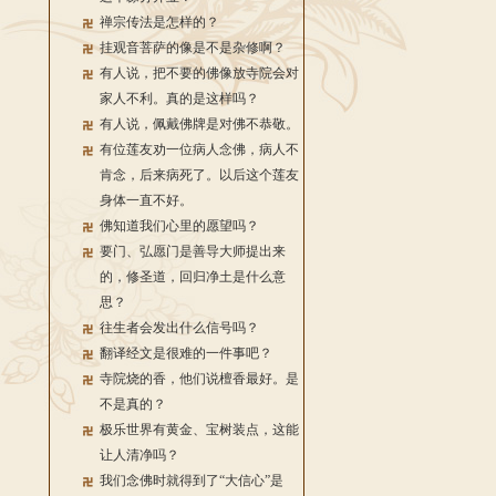
禅宗传法是怎样的？
挂观音菩萨的像是不是杂修啊？
有人说，把不要的佛像放寺院会对
家人不利。真的是这样吗？
有人说，佩戴佛牌是对佛不恭敬。
有位莲友劝一位病人念佛，病人不
肯念，后来病死了。以后这个莲友
身体一直不好。
佛知道我们心里的愿望吗？
要门、弘愿门是善导大师提出来
的，修圣道，回归净土是什么意
思？
往生者会发出什么信号吗？
翻译经文是很难的一件事吧？
寺院烧的香，他们说檀香最好。是
不是真的？
极乐世界有黄金、宝树装点，这能
让人清净吗？
我们念佛时就得到了“大信心”是