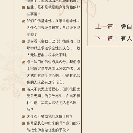
明白了，但表现出来的还是我慢。
'
信受，是不是就是抛弃修资粮的那
些事情？
我们在佛堂念佛，在家里也念佛，
上一篇：
凭自
为什么习气还是很重，自己还不能
觉照？
下一篇：
有人
以前看《密勒日巴传》很感动，他
那种精进求道求空性的决心，一般
人无法想象，根本做不到。
净土法门的信心必具名号。我们净
土宗肯定是专念南无阿弥陀佛，因
为我们有这个信心啊。但是其他念
佛的人未必有这个信心。
若人不发无上菩提心，但闻彼国土
受乐无间，为乐故愿生，亦当不得
往生也。昙鸾大师这句话怎么理
解？
为什么不赞成我们念佛计数？
佛号是从心中出来的吗？我们能不
能把念佛当做往生的手段？