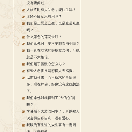
没有听闻过。
人临终时有人助念，能往生吗？
读经不懂意思有用吗？
我们是三恶道众生，也是魔道众生
吗？
什么颜色的莲花最好？
我们念佛时，要不要想着消业障？
我一直在劝我的好朋友念佛，可她
总是不太相信。
我们起了骄慢心怎么办？
有些人念佛只是想得人天福报。
以前我拜佛，心里祈求的事情很
多；现在拜佛，好像没有这些想法
了。
我们念佛时就得到了“大信心”是
吗？
学佛后不大爱管闲事了，所以被人
说变得自私自利，没有爱心。
我以为畜生道的众生要有一定因
缘，才能获救。