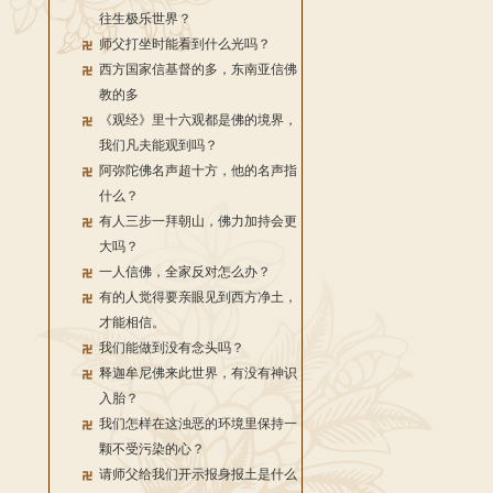
往生极乐世界？
师父打坐时能看到什么光吗？
西方国家信基督的多，东南亚信佛
教的多
《观经》里十六观都是佛的境界，
我们凡夫能观到吗？
阿弥陀佛名声超十方，他的名声指
什么？
有人三步一拜朝山，佛力加持会更
大吗？
一人信佛，全家反对怎么办？
有的人觉得要亲眼见到西方净土，
才能相信。
我们能做到没有念头吗？
释迦牟尼佛来此世界，有没有神识
入胎？
我们怎样在这浊恶的环境里保持一
颗不受污染的心？
请师父给我们开示报身报土是什么