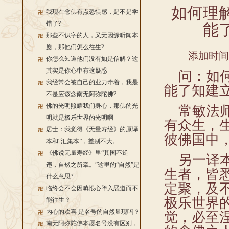
如何理
我现在念佛有点恐惧感，是不是学
错了?
能
那些不识字的人，又无因缘听闻本
愿，那他们怎么往生?
添加时间：2
你怎么知道他们没有如是信解？这
其实是你心中有这疑惑
问：如何
我经常会被自己的业力牵着，我是
能了知建
不是应该念南无阿弥陀佛?
佛的光明照耀我们身心，那佛的光
常敏法师
明就是极乐世界的光明啊
有众生，
居士：我觉得《无量寿经》的原译
彼佛国中
本和“汇集本”，差别不大。
《佛说无量寿经》里“其国不逆
另一译本
违，自然之所牵。”这里的“自然”是
生者，皆
什么意思?
定聚，及
临终会不会因嗔恨心堕入恶道而不
极乐世界
能往生？
内心的欢喜 是名号的自然显现吗？
觉，必至
南无阿弥陀佛本愿名号没有区别，