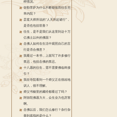
样情况。
弥勒菩萨为什么不断烦恼而往生兜
率内院？
昙鸾大师所说的“人天所起诸行”，
是否也包括世善？
往生，是不是我们从这里到达十万
亿佛土以外的佛国？
念佛人如何在生活中观照自己的言
行是否合佛意？
我看过一本书，上面写了许多修行
禁忌，包括念佛的禁忌。
十八愿的往生，需不需要佛临终接
引？
我在寺院看到一个师父正在很凶地
训人，很不理解。
师父书橱里的藏经都看过了吗？
阿弥陀佛愿力大，众生业力也厉害
啊。
念佛以后，我们怎么修行？杂行杂
善到底指的是什么？