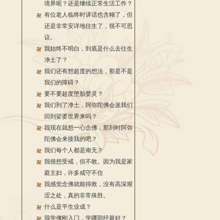
境界呢？还是继续正常生活工作？
有位老人临终时讲话也含糊了，但
还是非常安详地往生了，很不可思
议。
我始终不明白，到底是什么去往生
净土了？
我们还有想超度的想法，那是不是
我们的障碍？
要不要超度堕胎婴灵？
我们到了净土，阿弥陀佛会派我们
回到娑婆世界来吗？
我现在就想一心念佛，那到时阿弥
陀佛会来接我的吧？
我们每个人都是南无？
我很想受戒，但不敢。因为我是家
庭主妇，许多戒守不住
我感觉念佛就能得救，没有高深艰
涩之处，真的非常殊胜。
什么是平生业成？
我学佛刚入门，学哪部经最好？