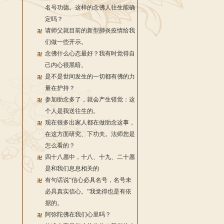
名号功德。这样的念佛人往生能确
定吗？
请师父就目前的新型肺炎疫情给我
们做一些开示。
念佛什么心态最好？我有时觉得自
己内心很黑暗。
是不是世间发生的一切都有佛的力
量在护持？
参加助念多了，就会产生错觉：这
个人是我送往生的。
现在很多出家人都在做助念这事，
在这方面研究、下功夫。法师您是
怎么看的？
四十八愿中，十八、十九、二十愿
是和我们息息相关的
有句话说“信心必具名号，名号未
必具真实信心。”我觉得也是有依
据的。
阿弥陀佛在我们心里吗？