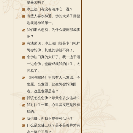
要受苦吗？
净土法门有没有清净心一说？
有些人喜欢神通。佛的大弟子目犍
连就是神通第一。
我们那么愚痴，为什么能刹那成佛
呢？
有法师说：净土法门就是专门礼拜
阿弥陀佛，其他的佛就不拜了。
念佛法门真的太好了。我一边干活
一边念佛，也能成就我的往生，太
容易了。
《阿弥陀经》里若有人已发愿、今
发愿、当发愿，欲生阿弥陀佛国
者。这里发愿是谁？
我该怎么念佛？每天念多少达标？
我对往生一事，心里其实还是没有
底的。
我供佛，但我不烧香可以吗？
什么是念佛三昧？是不是菩萨才有
这个缘分开显？