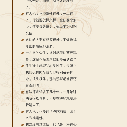
但名号是为物身，就不太好理解
了。
有人说：不能随便信佛，一旦信
了，你就要怎样怎样，念佛要念多
少，还要每天磕头，你做不到就别
乱信。
念佛的人要有感应很难，不像修禅
修密的感应那么多。
十九愿的众生临终时感得佛菩萨现
身，这是不是因为他们修诸功德？
往生净土就能明心见性了，是吗？
我们仅凭闻名就可以得到诸佛护
念，往生极乐，那与那些老修行还
有差别吗
有法师讲经讲了几十年，一开始讲
的我很欢喜听，可现在讲的就没法
听进去了。
有人说，不要讨论弥陀的法，因为
名号就是佛。
我曾经有过体悟，那也是一种信心