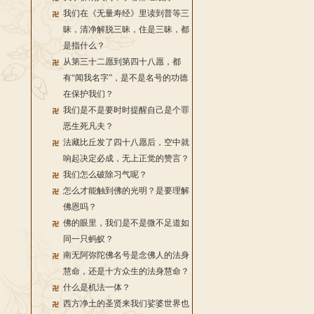
我们在《无量寿经》里读到普等三
昧，清净解脱三昧，住是三昧，都
是指什么？
从第三十二愿到第四十八愿，都
有“闻我名字”，是不是名号的功德
在保护我们？
我们是不是要时时提醒自己是个罪
恶生死凡夫？
法藏比丘发了四十八愿后，空中就
响起决定必成，无上正觉的赞言？
我们怎么破除习气呢？
怎么才能触到佛的光明？是要理解
佛恩吗？
佛的眼里，我们是不是微不足道如
同一只蚂蚁？
南无阿弥陀佛名号是念佛人的法身
慧命，还是十方众生的法身慧命？
什么是机法一体？
西方净土的圣贤来我们娑婆世界也