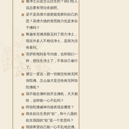
修净土宗是怎么往生的？我们给人
说总要有理论依据吧。
是不是高僧大德更能觉察到自己的
恶？高僧大德的觉照能力也是来自
于佛吗？
释迦牟尼佛亲眼见到了西方净土，
现在许多人不相信净土，是因为没
有看到。
菩萨听闻到名号功德，也和我们一
样，想往生净土了，不靠自己修行
了。
师父一直说：把一切都交给南无阿
弥陀佛。怎么做才是交给南无阿弥
陀佛呢？
我不能念佛时就开念佛机，天天都
听，这样能一心不乱吗？
阿弥陀佛威神功德表现在哪里？
闻名欲往生里的“欲”，和十八愿的
欲生我国的“欲”是一个意思吗？
我很希望自己能一心不乱地念佛。