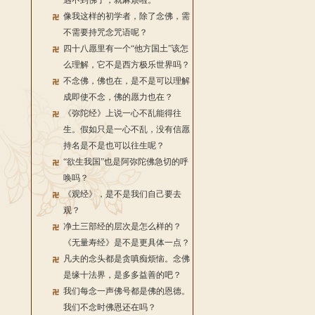
遇不到佛了，就麻烦啦。
像我这样的初学者，除了念佛，需
不需要持咒念咒语呢？
四十八愿里有一个“他方国土”该怎
么理解，它不是西方极乐世界吗？
不念佛，佛也在，是不是可以理解
成即使不念，佛的愿力也在？
《弥陀经》上说一心不乱能得往
生。假如只是一心不乱，没有信愿
持名是不是也可以往生呢？
“欲生我国”也是阿弥陀佛急切的呼
唤吗？
《观经》，是不是我们自己要去
观？
净土三部经的层次是怎么样的？
《无量寿经》是不是更具体一点？
凡夫的念头都是贪嗔痴烦恼。念佛
是缘十法界，是多多益善的吧？
我们每念一声佛号都是佛的恩德。
我们不念时佛恩还在吗？