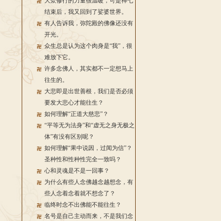
大众修行的力量很温暖，可是禅七
结束后，我又回到了娑婆世界。
有人告诉我，弥陀殿的佛像还没有
开光。
众生总是认为这个肉身是“我”，很
难放下它。
许多念佛人，其实都不一定想马上
往生的。
大悲即是出世善根，我们是否必须
要发大悲心才能往生？
如何理解“正道大慈悲”？
“平等无为法身”和“虚无之身无极之
体”有没有区别呢？
如何理解“果中说因，过闻为信”？
圣种性和性种性完全一致吗？
心和灵魂是不是一回事？
为什么有些人念佛越念越想念，有
些人念着念着就不想念了？
临终时念不出佛能不能往生？
名号是自己主动而来，不是我们念