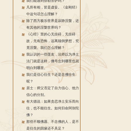
我们能遇到弥勒菩萨吗？
凡所有相，皆是虚妄。《金刚经》
中这句话怎么理解？
除了西方极乐世界是寂静涅槃，还
有其他的涅槃世界吗？
《心经》里的心无挂碍，无挂碍
故，无有恐怖，远离颠倒梦想，究
竟涅槃。我们怎么理解？
我认识的一些莲友，法师以为净土
法门就是这样，佛号念到哪里也就
明白到哪里。
我们是信心往生？还是念佛往生
呢？
居士：师父否定了自力信心、他力
信心的分别。
有大德说：如果贪恋净土安乐而向
往，也不能往生。如何归命阿弥陀
佛？
那些不顺佛愿、不念佛的人，是不
是往生的因缘还不具足？