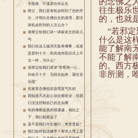
的念佛之
不拣择、不遗弃任何众生
往生极乐
师父，我们是有机会听到了您的开
的，也就
示，才明白念佛往生的道理，那没
有机会听到的人怎么办？
“若邪定
请师父给我们讲一讲皈依文的前几
什么是这
句
能了解南
我们在这儿做消灾延寿佛事，或者
是普利十方，和其他寺院仪式上不
不能了解
太一样，为什么?
的。西方
请师父给我们讲讲“世尊我一心，
非所测，
归命尽十方，无碍光如来，愿生安
乐国”
在家里念佛也应该理直气壮的
我知道凡夫起心动念都造业，但我
们没法控制自己的念头啊
有的佛教徒真的很虔诚，相比之
下，我们就差远了
是不是我们今生修行，来世受益?
我们如何如法修学？有些人理上是