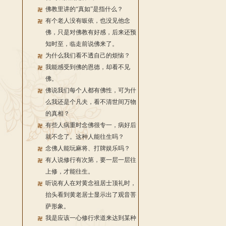
佛教里讲的“真如”是指什么？
有个老人没有皈依，也没见他念
佛，只是对佛教有好感，后来还预
知时至，临走前说佛来了。
为什么我们看不透自己的烦恼？
我能感受到佛的恩德，却看不见
佛。
佛说我们每个人都有佛性，可为什
么我还是个凡夫，看不清世间万物
的真相？
有些人病重时念佛很专一，病好后
就不念了。这种人能往生吗？
念佛人能玩麻将、打牌娱乐吗？
有人说修行有次第，要一层一层往
上修，才能往生。
听说有人在对黄念祖居士顶礼时，
抬头看到黄老居士显示出了观音菩
萨形象。
我是应该一心修行求道来达到某种