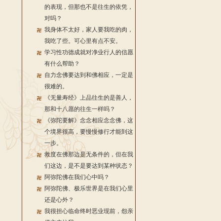
的表现，但那也不是往生的依凭，
对吗？
我身体不太好，家人要我吃的肉，
我吃了些。可心里有点不安。
学习性功德成就对净业行人的信愿
有什么帮助？
自力念佛要达到和佛相应，一定是
很难的。
《无量寿经》上品往生的是善人，
那和十八愿的往生一样吗？
《弥陀要解》念念相应念念佛，这
个境界很高，要慢慢修行才能到这
一步。
救度在佛那边是无条件的，但在我
们这边，是不是要达到某种状态？
阿弥陀佛在我们心中吗？
阿弥陀佛、极乐世界是在我们心里
还是心外？
我很担心临命终时恶业现前，怨亲