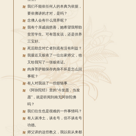
我们不能依任何人的本典为依据，
要依佛讲的才对，是吗？
念佛人会有什么境界呢？
我有个亲戚搞慈善，她希望我帮助
贫苦学生。可有莲友说，还是供养
三宝好。
死后助念对亡者到底有没有利益？
我最近又皈依了一位出家师父，他
又给我写了一张皈依证。
肉身菩萨能保存肉身不坏是怎么回
事呢？
有人对我说了一些烦恼事……
《阿弥陀经》里的“今发愿，当发
愿”，就是听闻到南无阿弥陀佛
吗？
我们往生也是很难的一件事情吗？
有人谈净土，谈名号，但不谈名号
功德。
师父讲的这些教义，我以前从来都