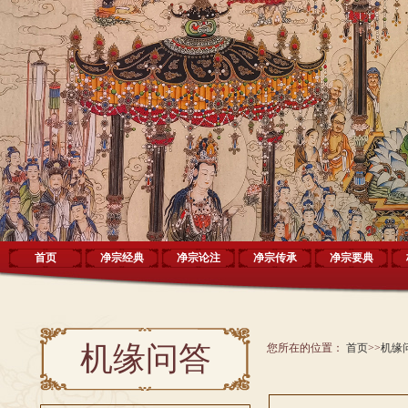
首页
净宗经典
净宗论注
净宗传承
净宗要典
机缘问答
您所在的位置：
首页
>>
机缘