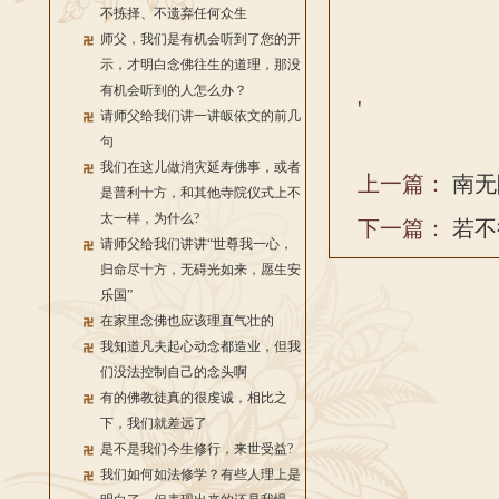
不拣择、不遗弃任何众生
师父，我们是有机会听到了您的开
示，才明白念佛往生的道理，那没
有机会听到的人怎么办？
'
请师父给我们讲一讲皈依文的前几
句
我们在这儿做消灾延寿佛事，或者
上一篇：
南无
是普利十方，和其他寺院仪式上不
太一样，为什么?
下一篇：
若不
请师父给我们讲讲“世尊我一心，
归命尽十方，无碍光如来，愿生安
乐国”
在家里念佛也应该理直气壮的
我知道凡夫起心动念都造业，但我
们没法控制自己的念头啊
有的佛教徒真的很虔诚，相比之
下，我们就差远了
是不是我们今生修行，来世受益?
我们如何如法修学？有些人理上是