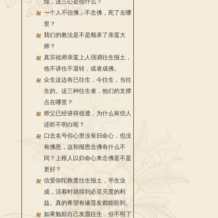
续，这三心是指什么？
一个人不信佛，不念佛，死了去哪
里？
我们的教法是不是顺承了亲鸾大
师？
真宗祖师亲鸾上人强调往生报土，
他不讲住不退转，或者成佛。
众生这边有已往生，今往生，当往
生的。这三种往生者，他们的支撑
点在哪里？
师父已经讲得很透，为什么有些人
还听不明白呢？
口念名号但心里没有归命心，也没
有佛恩，这和报恩念佛有什么不
同？上根人以归命心来念佛是不是
更好？
信受弥陀救度往生报土，平生业
成，活着时就得到必至灭度的利
益。真的希望有缘莲友都能听到。
如果勉励自己发愿往生，但不明了