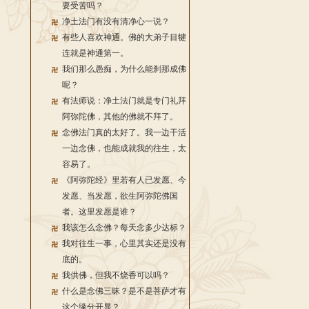
要受苦吗？
净土法门有没有清净心一说？
有些人喜欢神通。佛的大弟子目犍
连就是神通第一。
我们那么愚痴，为什么能刹那成佛
呢？
有法师说：净土法门就是专门礼拜
阿弥陀佛，其他的佛就不拜了。
念佛法门真的太好了。我一边干活
一边念佛，也能成就我的往生，太
容易了。
《阿弥陀经》里若有人已发愿、今
发愿、当发愿，欲生阿弥陀佛国
者。这里发愿是谁？
我该怎么念佛？每天念多少达标？
我对往生一事，心里其实还是没有
底的。
我供佛，但我不烧香可以吗？
什么是念佛三昧？是不是菩萨才有
这个缘分开显？