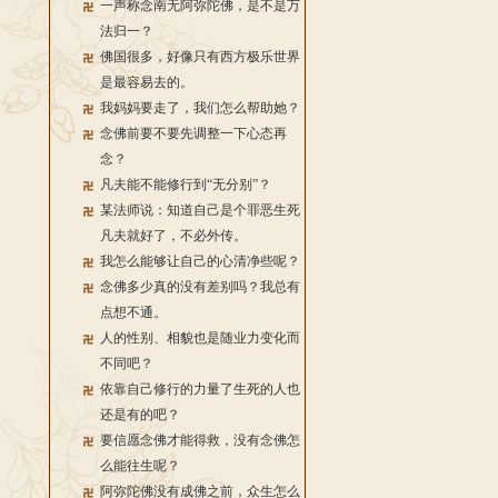
一声称念南无阿弥陀佛，是不是万
法归一？
佛国很多，好像只有西方极乐世界
是最容易去的。
我妈妈要走了，我们怎么帮助她？
念佛前要不要先调整一下心态再
念？
凡夫能不能修行到“无分别”？
某法师说：知道自己是个罪恶生死
凡夫就好了，不必外传。
我怎么能够让自己的心清净些呢？
念佛多少真的没有差别吗？我总有
点想不通。
人的性别、相貌也是随业力变化而
不同吧？
依靠自己修行的力量了生死的人也
还是有的吧？
要信愿念佛才能得救，没有念佛怎
么能往生呢？
阿弥陀佛没有成佛之前，众生怎么