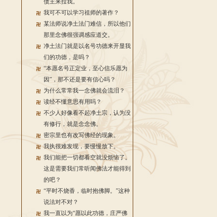
债主来拉我。
我可不可以学习祖师的著作？
某法师说净土法门难信，所以他们
那里念佛很强调感应道交。
净土法门就是以名号功德来开显我
们的功德，是吗？
“本愿名号正定业，至心信乐愿为
因”，那不还是要有信心吗？
为什么常常我一念佛就会流泪？
读经不懂意思有用吗？
不少人好像看不起净土宗，认为没
有修行，就是念念佛。
密宗里也有改写佛经的现象。
我执很难发现，要慢慢放下。
我们能把一切都看空就没烦恼了。
这是需要我们常听闻佛法才能得到
的吧？
“平时不烧香，临时抱佛脚。”这种
说法对不对？
我一直以为“愿以此功德，庄严佛