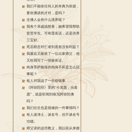
我们不能依任何人的本典为依据，
要依佛讲的才对，是吗？
念佛人会有什么境界呢？
我有个亲戚搞慈善，她希望我帮助
贫苦学生。可有莲友说，还是供养
三宝好。
死后助念对亡者到底有没有利益？
我最近又皈依了一位出家师父，他
又给我写了一张皈依证。
肉身菩萨能保存肉身不坏是怎么回
事呢？
有人对我说了一些烦恼事……
《阿弥陀经》里的“今发愿，当发
愿”，就是听闻到南无阿弥陀佛
吗？
我们往生也是很难的一件事情吗？
有人谈净土，谈名号，但不谈名号
功德。
师父讲的这些教义，我以前从来都