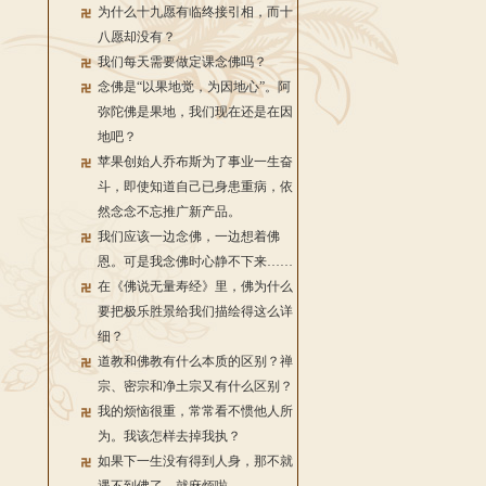
为什么十九愿有临终接引相，而十
八愿却没有？
我们每天需要做定课念佛吗？
念佛是“以果地觉，为因地心”。阿
弥陀佛是果地，我们现在还是在因
地吧？
苹果创始人乔布斯为了事业一生奋
斗，即使知道自己已身患重病，依
然念念不忘推广新产品。
我们应该一边念佛，一边想着佛
恩。可是我念佛时心静不下来……
在《佛说无量寿经》里，佛为什么
要把极乐胜景给我们描绘得这么详
细？
道教和佛教有什么本质的区别？禅
宗、密宗和净土宗又有什么区别？
我的烦恼很重，常常看不惯他人所
为。我该怎样去掉我执？
如果下一生没有得到人身，那不就