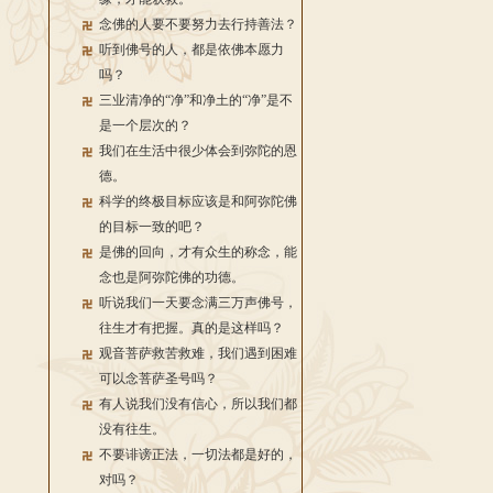
念佛的人要不要努力去行持善法？
听到佛号的人，都是依佛本愿力
吗？
三业清净的“净”和净土的“净”是不
是一个层次的？
我们在生活中很少体会到弥陀的恩
德。
科学的终极目标应该是和阿弥陀佛
的目标一致的吧？
是佛的回向，才有众生的称念，能
念也是阿弥陀佛的功德。
听说我们一天要念满三万声佛号，
往生才有把握。真的是这样吗？
观音菩萨救苦救难，我们遇到困难
可以念菩萨圣号吗？
有人说我们没有信心，所以我们都
没有往生。
不要诽谤正法，一切法都是好的，
对吗？