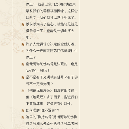
净土”，就是以我们念佛的功德来
增长我们的善根福德因缘，这样念
回向文，我们就可以遂往生愿了。
以前以为有了信心，就能想见就见
极乐净土了，也能见一切山河大
地。
许多人觉得信心决定的念佛好难。
为什么一声南无阿弥陀佛就能往生
净土？
南无阿弥陀佛名号是法藏的，也是
我们的，对吗？
是不是有了光明就有佛号？有了佛
号不一定有光明？
《佛说无量寿经》我没有细读过，
但《地藏经》讲了因果，告诫我们
不要做坏事，好像更有针对性。
如何理解“住不退转”？
这里的“执持名号”是指阿弥陀佛执
持名号和念佛众生执持名号二者同