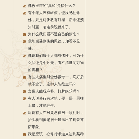
佛教里讲的“真如”是指什么？
有个老人没有皈依，也没见他念
佛，只是对佛教有好感，后来还预
知时至，临走前说佛来了。
为什么我们看不透自己的烦恼？
我能感受到佛的恩德，却看不见
佛。
佛说我们每个人都有佛性，可为什
么我还是个凡夫，看不清世间万物
的真相？
有些人病重时念佛很专一，病好后
就不念了。这种人能往生吗？
念佛人能玩麻将、打牌娱乐吗？
有人说修行有次第，要一层一层往
上修，才能往生。
听说有人在对黄念祖居士顶礼时，
抬头看到黄老居士显示出了观音菩
萨形象。
我是应该一心修行求道来达到某种