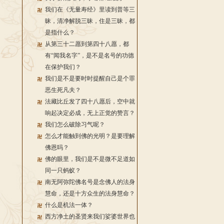
我们在《无量寿经》里读到普等三
昧，清净解脱三昧，住是三昧，都
是指什么？
从第三十二愿到第四十八愿，都
有“闻我名字”，是不是名号的功德
在保护我们？
我们是不是要时时提醒自己是个罪
恶生死凡夫？
法藏比丘发了四十八愿后，空中就
响起决定必成，无上正觉的赞言？
我们怎么破除习气呢？
怎么才能触到佛的光明？是要理解
佛恩吗？
佛的眼里，我们是不是微不足道如
同一只蚂蚁？
南无阿弥陀佛名号是念佛人的法身
慧命，还是十方众生的法身慧命？
什么是机法一体？
西方净土的圣贤来我们娑婆世界也