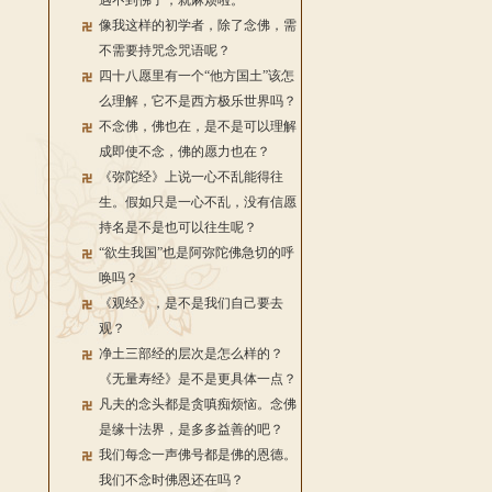
遇不到佛了，就麻烦啦。
像我这样的初学者，除了念佛，需
不需要持咒念咒语呢？
四十八愿里有一个“他方国土”该怎
么理解，它不是西方极乐世界吗？
不念佛，佛也在，是不是可以理解
成即使不念，佛的愿力也在？
《弥陀经》上说一心不乱能得往
生。假如只是一心不乱，没有信愿
持名是不是也可以往生呢？
“欲生我国”也是阿弥陀佛急切的呼
唤吗？
《观经》，是不是我们自己要去
观？
净土三部经的层次是怎么样的？
《无量寿经》是不是更具体一点？
凡夫的念头都是贪嗔痴烦恼。念佛
是缘十法界，是多多益善的吧？
我们每念一声佛号都是佛的恩德。
我们不念时佛恩还在吗？