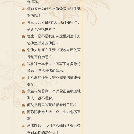
样情况。
弥勒菩萨为什么不断烦恼而往生兜
率内院？
昙鸾大师所说的“人天所起诸行”，
是否也包括世善？
往生，是不是我们从这里到达十万
亿佛土以外的佛国？
念佛人如何在生活中观照自己的言
行是否合佛意？
我看过一本书，上面写了许多修行
禁忌，包括念佛的禁忌。
十八愿的往生，需不需要佛临终接
引？
我在寺院看到一个师父正在很凶地
训人，很不理解。
师父书橱里的藏经都看过了吗？
阿弥陀佛愿力大，众生业力也厉害
啊。
念佛以后，我们怎么修行？杂行杂
善到底指的是什么？