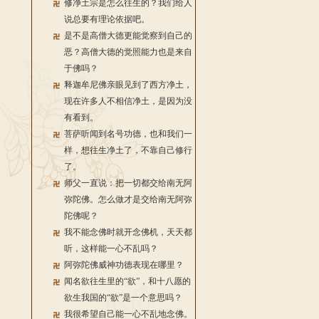
修净土宗是怎么往生的？我们给人
说总要有理论依据吧。
是不是高僧大德更能觉察到自己的
恶？高僧大德的觉照能力也是来自
于佛吗？
释迦牟尼佛亲眼见到了西方净土，
现在许多人不相信净土，是因为没
有看到。
菩萨听闻到名号功德，也和我们一
样，想往生净土了，不靠自己修行
了。
师父一直说：把一切都交给南无阿
弥陀佛。怎么做才是交给南无阿弥
陀佛呢？
我不能念佛时就开念佛机，天天都
听，这样能一心不乱吗？
阿弥陀佛威神功德表现在哪里？
闻名欲往生里的“欲”，和十八愿的
欲生我国的“欲”是一个意思吗？
我很希望自己能一心不乱地念佛。