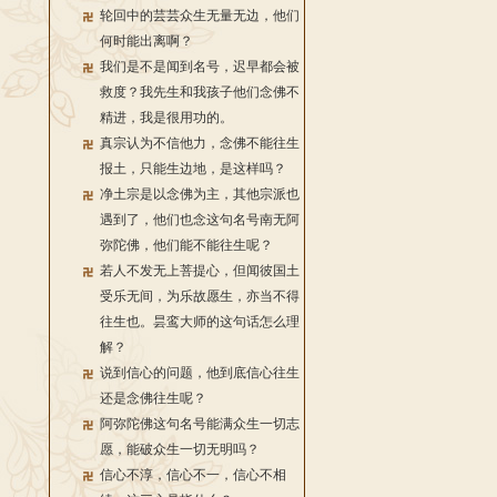
轮回中的芸芸众生无量无边，他们
何时能出离啊？
我们是不是闻到名号，迟早都会被
救度？我先生和我孩子他们念佛不
精进，我是很用功的。
真宗认为不信他力，念佛不能往生
报土，只能生边地，是这样吗？
净土宗是以念佛为主，其他宗派也
遇到了，他们也念这句名号南无阿
弥陀佛，他们能不能往生呢？
若人不发无上菩提心，但闻彼国土
受乐无间，为乐故愿生，亦当不得
往生也。昙鸾大师的这句话怎么理
解？
说到信心的问题，他到底信心往生
还是念佛往生呢？
阿弥陀佛这句名号能满众生一切志
愿，能破众生一切无明吗？
信心不淳，信心不一，信心不相