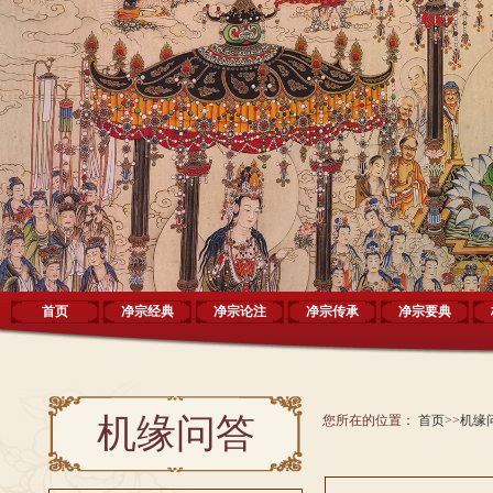
首页
净宗经典
净宗论注
净宗传承
净宗要典
机缘问答
您所在的位置：
首页
>>
机缘