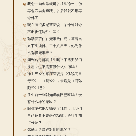
我念一句名号就可以往生净土，佛
再也不会舍弃我，以后我就不用再
念佛了。
现在有很多老菩萨说：临命终时念
不出佛还能往生吗？
弥勒菩萨住在兜率天内院，等着当
来下生成佛。二十八层天，他为什
么选择兜率天？
闻到名号都能往生吗？不需要我们
发愿，也不需要做什么功德吗？
净土三经的顺序应该是《佛说无量
寿经》、《观经》，最后是《阿弥
陀经》吧？
往生前一刻就知道轮回已断吗？会
有什么样的感应？
阿弥陀佛把功德给了我们，那我们
自己还要不要做点功德，给往生加
点分呢？
弥勒菩萨是谁对他咐嘱的？