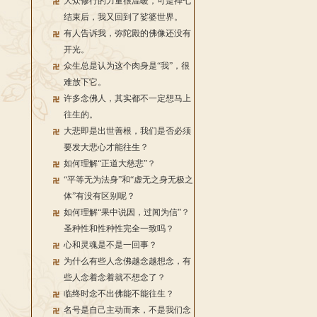
大众修行的力量很温暖，可是禅七
结束后，我又回到了娑婆世界。
有人告诉我，弥陀殿的佛像还没有
开光。
众生总是认为这个肉身是“我”，很
难放下它。
许多念佛人，其实都不一定想马上
往生的。
大悲即是出世善根，我们是否必须
要发大悲心才能往生？
如何理解“正道大慈悲”？
“平等无为法身”和“虚无之身无极之
体”有没有区别呢？
如何理解“果中说因，过闻为信”？
圣种性和性种性完全一致吗？
心和灵魂是不是一回事？
为什么有些人念佛越念越想念，有
些人念着念着就不想念了？
临终时念不出佛能不能往生？
名号是自己主动而来，不是我们念