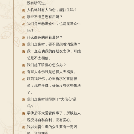
没有听闻过。
人临终时有人助念，能往生吗？
读经不懂意思有用吗？
我们是三恶道众生，也是魔道众生
吗？
什么颜色的莲花最好？
我们念佛时，要不要想着消业障？
我一直在劝我的好朋友念佛，可她
总是不太相信。
我们起了骄慢心怎么办？
有些人念佛只是想得人天福报。
以前我拜佛，心里祈求的事情很
多；现在拜佛，好像没有这些想法
了。
我们念佛时就得到了“大信心”是
吗？
学佛后不大爱管闲事了，所以被人
说变得自私自利，没有爱心。
我以为畜生道的众生要有一定因
缘，才能获救。