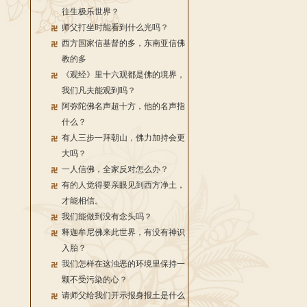
往生极乐世界？
师父打坐时能看到什么光吗？
西方国家信基督的多，东南亚信佛
教的多
《观经》里十六观都是佛的境界，
我们凡夫能观到吗？
阿弥陀佛名声超十方，他的名声指
什么？
有人三步一拜朝山，佛力加持会更
大吗？
一人信佛，全家反对怎么办？
有的人觉得要亲眼见到西方净土，
才能相信。
我们能做到没有念头吗？
释迦牟尼佛来此世界，有没有神识
入胎？
我们怎样在这浊恶的环境里保持一
颗不受污染的心？
请师父给我们开示报身报土是什么