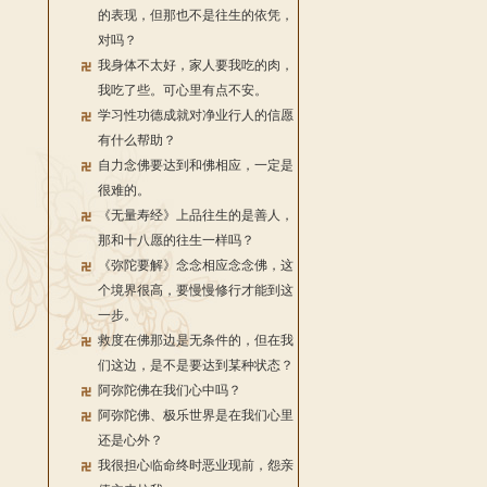
的表现，但那也不是往生的依凭，
对吗？
我身体不太好，家人要我吃的肉，
我吃了些。可心里有点不安。
学习性功德成就对净业行人的信愿
有什么帮助？
自力念佛要达到和佛相应，一定是
很难的。
《无量寿经》上品往生的是善人，
那和十八愿的往生一样吗？
《弥陀要解》念念相应念念佛，这
个境界很高，要慢慢修行才能到这
一步。
救度在佛那边是无条件的，但在我
们这边，是不是要达到某种状态？
阿弥陀佛在我们心中吗？
阿弥陀佛、极乐世界是在我们心里
还是心外？
我很担心临命终时恶业现前，怨亲