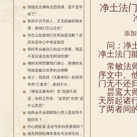
净土法
我现在念佛有点恐惧感，是不是学
错了?
那些不识字的人，又无因缘听闻本
愿，那他们怎么往生?
添加
你怎么知道他们没有如是信解？这
其实是你心中有这疑惑
问：净土
我经常会被自己的业力牵着，我是
净土法门
不是应该念南无阿弥陀佛?
佛的光明照耀我们身心，那佛的光
常敏法师
明就是极乐世界的光明啊
序文中。
居士：我觉得《无量寿经》的原译
门无不还
本和“汇集本”，差别不大。
昙鸾大师
《佛说无量寿经》里“其国不逆
天所起诸
违，自然之所牵。”这里的“自然”是
什么意思?
了两者间
临终会不会因嗔恨心堕入恶道而不
能往生？
内心的欢喜 是名号的自然显现吗？
南无阿弥陀佛本愿名号没有区别，