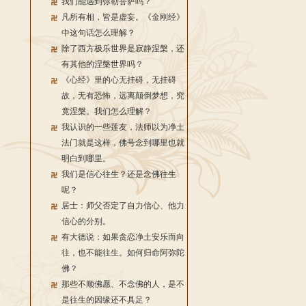
我们能遇到弥勒菩萨吗？
凡所有相，皆是虚妄。《金刚经》
中这句话怎么理解？
除了西方极乐世界是寂静涅槃，还
有其他的涅槃世界吗？
《心经》里的心无挂碍，无挂碍
故，无有恐怖，远离颠倒梦想，究
竟涅槃。我们怎么理解？
我认识的一些莲友，法师以为净土
法门就是这样，佛号念到哪里也就
明白到哪里。
我们是信心往生？还是念佛往生
呢？
居士：师父否定了自力信心、他力
信心的分别。
有大德说：如果贪恋净土安乐而向
往，也不能往生。如何归命阿弥陀
佛？
那些不顺佛愿、不念佛的人，是不
是往生的因缘还不具足？