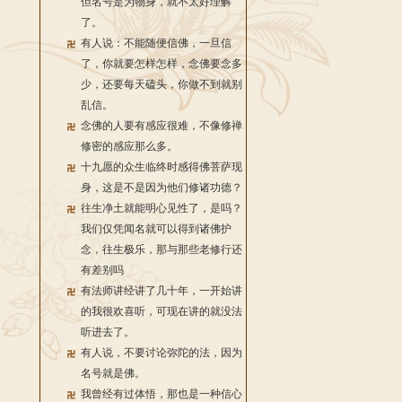
但名号是为物身，就不太好理解
了。
有人说：不能随便信佛，一旦信
了，你就要怎样怎样，念佛要念多
少，还要每天磕头，你做不到就别
乱信。
念佛的人要有感应很难，不像修禅
修密的感应那么多。
十九愿的众生临终时感得佛菩萨现
身，这是不是因为他们修诸功德？
往生净土就能明心见性了，是吗？
我们仅凭闻名就可以得到诸佛护
念，往生极乐，那与那些老修行还
有差别吗
有法师讲经讲了几十年，一开始讲
的我很欢喜听，可现在讲的就没法
听进去了。
有人说，不要讨论弥陀的法，因为
名号就是佛。
我曾经有过体悟，那也是一种信心