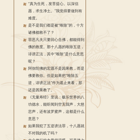
“真为生死，发菩提心。以深信
愿，求生净土。”我觉得要做到有
难度。
是不是我们都是被“唯除”的，十方
诸佛都救不了？
罪恶凡夫只要回心念佛，都能得到
佛的救度。那十八愿的唯除五逆，
诽谤正法，其中“唯除”是什么意思
呢？
阿弥陀佛的宏愿不是因果教，而是
佛要救你。但是如果把“唯除五
逆，诽谤正法”作为遮止来看，那
还是因果教了。
《无量寿经》里说：极乐世界的八
功德水，能听闻到空无我声，大慈
悲声，还有波罗蜜声，这都是什么
意思？
如果我犯了五逆谤法罪，十八愿就
不对我的机了吗？