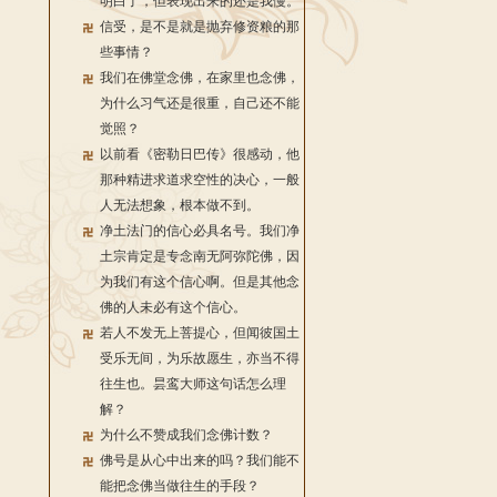
明白了，但表现出来的还是我慢。
信受，是不是就是抛弃修资粮的那
些事情？
我们在佛堂念佛，在家里也念佛，
为什么习气还是很重，自己还不能
觉照？
以前看《密勒日巴传》很感动，他
那种精进求道求空性的决心，一般
人无法想象，根本做不到。
净土法门的信心必具名号。我们净
土宗肯定是专念南无阿弥陀佛，因
为我们有这个信心啊。但是其他念
佛的人未必有这个信心。
若人不发无上菩提心，但闻彼国土
受乐无间，为乐故愿生，亦当不得
往生也。昙鸾大师这句话怎么理
解？
为什么不赞成我们念佛计数？
佛号是从心中出来的吗？我们能不
能把念佛当做往生的手段？