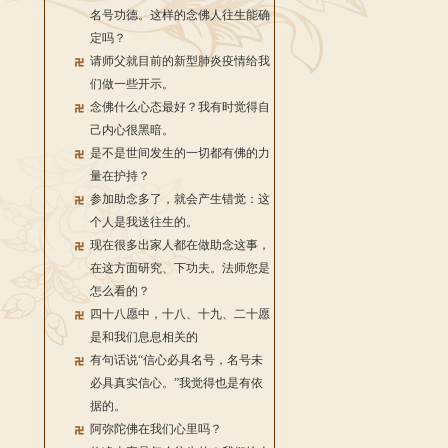
名号功德。这样的念佛人往生能确
定吗？
请师父就目前的新型肺炎疫情给我
们做一些开示。
念佛什么心态最好？我有时觉得自
己内心很黑暗。
是不是世间发生的一切都有佛的力
量在护持？
参加助念多了，就会产生错觉：这
个人是我送往生的。
现在很多出家人都在做助念这事，
在这方面研究、下功夫。法师您是
怎么看的？
四十八愿中，十八、十九、二十愿
是和我们息息相关的
有句话说“信心必具名号，名号未
必具真实信心。”我觉得也是有依
据的。
阿弥陀佛在我们心里吗？