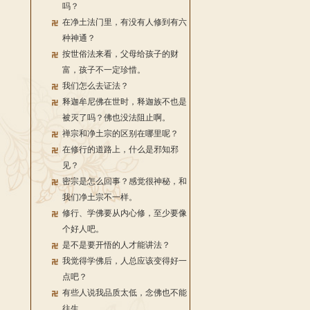
吗？
在净土法门里，有没有人修到有六
种神通？
按世俗法来看，父母给孩子的财
富，孩子不一定珍惜。
我们怎么去证法？
释迦牟尼佛在世时，释迦族不也是
被灭了吗？佛也没法阻止啊。
禅宗和净土宗的区别在哪里呢？
在修行的道路上，什么是邪知邪
见？
密宗是怎么回事？感觉很神秘，和
我们净土宗不一样。
修行、学佛要从内心修，至少要像
个好人吧。
是不是要开悟的人才能讲法？
我觉得学佛后，人总应该变得好一
点吧？
有些人说我品质太低，念佛也不能
往生。