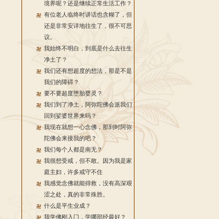
境界呢？还是继续正常生活工作？
有位老人临终时讲话也含糊了，但
还是非常安详地往生了，很不可思
议。
我始终不明白，到底是什么去往生
净土了？
我们还有想超度的想法，那是不是
我们的障碍？
要不要超度堕胎婴灵？
我们到了净土，阿弥陀佛会派我们
回到娑婆世界来吗？
我现在就想一心念佛，那到时阿弥
陀佛会来接我的吧？
我们每个人都是南无？
我很想受戒，但不敢。因为我是家
庭主妇，许多戒守不住
我感觉念佛就能得救，没有高深艰
涩之处，真的非常殊胜。
什么是平生业成？
我学佛刚入门，学哪部经最好？