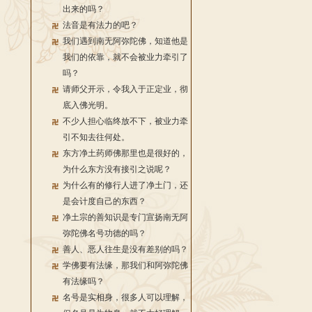
出来的吗？
法音是有法力的吧？
我们遇到南无阿弥陀佛，知道他是
我们的依靠，就不会被业力牵引了
吗？
请师父开示，令我入于正定业，彻
底入佛光明。
不少人担心临终放不下，被业力牵
引不知去往何处。
东方净土药师佛那里也是很好的，
为什么东方没有接引之说呢？
为什么有的修行人进了净土门，还
是会计度自己的东西？
净土宗的善知识是专门宣扬南无阿
弥陀佛名号功德的吗？
善人、恶人往生是没有差别的吗？
学佛要有法缘，那我们和阿弥陀佛
有法缘吗？
名号是实相身，很多人可以理解，