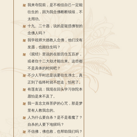
我来寺院前，是不相信自己一定能
往生的，因为我念佛断断续续，不
太用功。
十九、二十愿，说的是疑惑佛智的
念佛人吗？
我学祖师大德教人念佛，他们没有
发愿，也能往生吗？
《观经》里说的在胎宫住五百岁，
或者住十二大劫才能出来。这些都
不是具体的时间吧？
不少人平时总是说要往生净土，真
正到了临终时就不想走，怕死了。
有莲友说：我现在回头学习弥陀本
愿怕是来不及了。
我一直念文殊菩萨的心咒，那是梦
里有人教我念的。
人为什么要自杀？是不是着魔了？
自杀的人要下地狱吗？
不信佛，佛也救，也帮助我们吗？