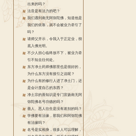
出来的吗？
法音是有法力的吧？
我们遇到南无阿弥陀佛，知道他是
我们的依靠，就不会被业力牵引了
吗？
请师父开示，令我入于正定业，彻
底入佛光明。
不少人担心临终放不下，被业力牵
引不知去往何处。
东方净土药师佛那里也是很好的，
为什么东方没有接引之说呢？
为什么有的修行人进了净土门，还
是会计度自己的东西？
净土宗的善知识是专门宣扬南无阿
弥陀佛名号功德的吗？
善人、恶人往生是没有差别的吗？
学佛要有法缘，那我们和阿弥陀佛
有法缘吗？
名号是实相身，很多人可以理解，