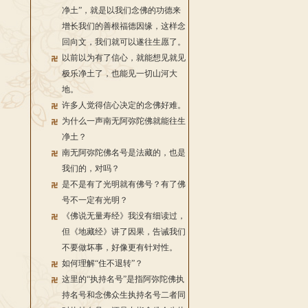
净土”，就是以我们念佛的功德来
增长我们的善根福德因缘，这样念
回向文，我们就可以遂往生愿了。
以前以为有了信心，就能想见就见
极乐净土了，也能见一切山河大
地。
许多人觉得信心决定的念佛好难。
为什么一声南无阿弥陀佛就能往生
净土？
南无阿弥陀佛名号是法藏的，也是
我们的，对吗？
是不是有了光明就有佛号？有了佛
号不一定有光明？
《佛说无量寿经》我没有细读过，
但《地藏经》讲了因果，告诫我们
不要做坏事，好像更有针对性。
如何理解“住不退转”？
这里的“执持名号”是指阿弥陀佛执
持名号和念佛众生执持名号二者同