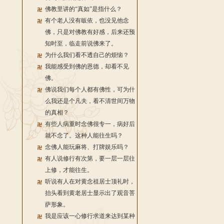
佛教里讲的“真如”是指什么？
有个老人没有皈依，也没见他念
佛，只是对佛教有好感，后来还预
知时至，临走前说佛来了。
为什么我们看不透自己的烦恼？
我能感受到佛的恩德，却看不见
佛。
佛说我们每个人都有佛性，可为什
么我还是个凡夫，看不清世间万物
的真相？
有些人病重时念佛很专一，病好后
就不念了。这种人能往生吗？
念佛人能玩麻将、打牌娱乐吗？
有人说修行有次第，要一层一层往
上修，才能往生。
听说有人在对黄念祖居士顶礼时，
抬头看到黄老居士显示出了观音菩
萨形象。
我是应该一心修行求道来达到某种