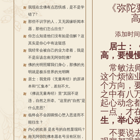
《弥陀
我现在念佛有点恐惧感，是不是学
错了?
那些不识字的人，又无因缘听闻本
愿，那他们怎么往生?
添加时间：2
你怎么知道他们没有如是信解？这
其实是你心中有这疑惑
居士：《
我经常会被自己的业力牵着，我是
高，要慢
不是应该念南无阿弥陀佛?
佛的光明照耀我们身心，那佛的光
常敏法师
明就是极乐世界的光明啊
这个烦恼
居士：我觉得《无量寿经》的原译
个方向，
本和“汇集本”，差别不大。
之中有八
《佛说无量寿经》里“其国不逆
起心动念
违，自然之所牵。”这里的“自然”是
什么意思?
一点，才
临终会不会因嗔恨心堕入恶道而不
生，举心
能往生？
内心的欢喜 是名号的自然显现吗？
不要说去
南无阿弥陀佛本愿名号没有区别，