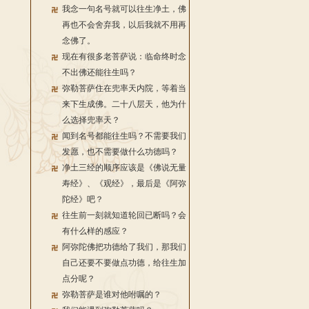
我念一句名号就可以往生净土，佛
再也不会舍弃我，以后我就不用再
念佛了。
现在有很多老菩萨说：临命终时念
不出佛还能往生吗？
弥勒菩萨住在兜率天内院，等着当
来下生成佛。二十八层天，他为什
么选择兜率天？
闻到名号都能往生吗？不需要我们
发愿，也不需要做什么功德吗？
净土三经的顺序应该是《佛说无量
寿经》、《观经》，最后是《阿弥
陀经》吧？
往生前一刻就知道轮回已断吗？会
有什么样的感应？
阿弥陀佛把功德给了我们，那我们
自己还要不要做点功德，给往生加
点分呢？
弥勒菩萨是谁对他咐嘱的？