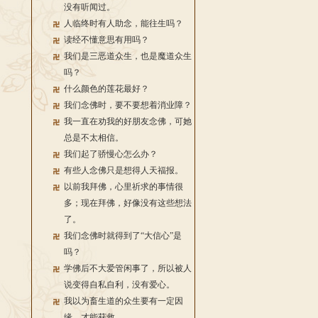
没有听闻过。
人临终时有人助念，能往生吗？
读经不懂意思有用吗？
我们是三恶道众生，也是魔道众生
吗？
什么颜色的莲花最好？
我们念佛时，要不要想着消业障？
我一直在劝我的好朋友念佛，可她
总是不太相信。
我们起了骄慢心怎么办？
有些人念佛只是想得人天福报。
以前我拜佛，心里祈求的事情很
多；现在拜佛，好像没有这些想法
了。
我们念佛时就得到了“大信心”是
吗？
学佛后不大爱管闲事了，所以被人
说变得自私自利，没有爱心。
我以为畜生道的众生要有一定因
缘，才能获救。