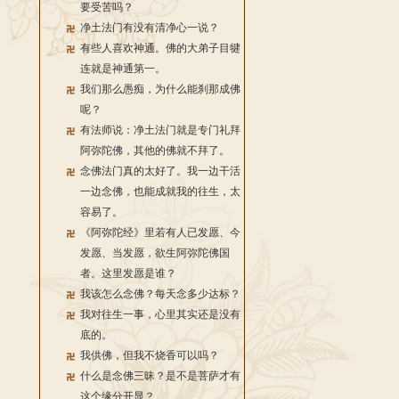
要受苦吗？
净土法门有没有清净心一说？
有些人喜欢神通。佛的大弟子目犍
连就是神通第一。
我们那么愚痴，为什么能刹那成佛
呢？
有法师说：净土法门就是专门礼拜
阿弥陀佛，其他的佛就不拜了。
念佛法门真的太好了。我一边干活
一边念佛，也能成就我的往生，太
容易了。
《阿弥陀经》里若有人已发愿、今
发愿、当发愿，欲生阿弥陀佛国
者。这里发愿是谁？
我该怎么念佛？每天念多少达标？
我对往生一事，心里其实还是没有
底的。
我供佛，但我不烧香可以吗？
什么是念佛三昧？是不是菩萨才有
这个缘分开显？