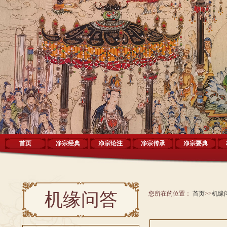
首页
净宗经典
净宗论注
净宗传承
净宗要典
机缘问答
您所在的位置：
首页
>>
机缘