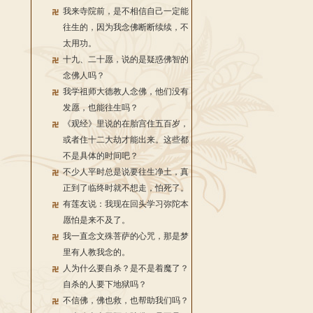
我来寺院前，是不相信自己一定能
往生的，因为我念佛断断续续，不
太用功。
十九、二十愿，说的是疑惑佛智的
念佛人吗？
我学祖师大德教人念佛，他们没有
发愿，也能往生吗？
《观经》里说的在胎宫住五百岁，
或者住十二大劫才能出来。这些都
不是具体的时间吧？
不少人平时总是说要往生净土，真
正到了临终时就不想走，怕死了。
有莲友说：我现在回头学习弥陀本
愿怕是来不及了。
我一直念文殊菩萨的心咒，那是梦
里有人教我念的。
人为什么要自杀？是不是着魔了？
自杀的人要下地狱吗？
不信佛，佛也救，也帮助我们吗？