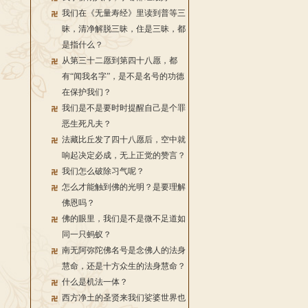
我们在《无量寿经》里读到普等三
昧，清净解脱三昧，住是三昧，都
是指什么？
从第三十二愿到第四十八愿，都
有“闻我名字”，是不是名号的功德
在保护我们？
我们是不是要时时提醒自己是个罪
恶生死凡夫？
法藏比丘发了四十八愿后，空中就
响起决定必成，无上正觉的赞言？
我们怎么破除习气呢？
怎么才能触到佛的光明？是要理解
佛恩吗？
佛的眼里，我们是不是微不足道如
同一只蚂蚁？
南无阿弥陀佛名号是念佛人的法身
慧命，还是十方众生的法身慧命？
什么是机法一体？
西方净土的圣贤来我们娑婆世界也