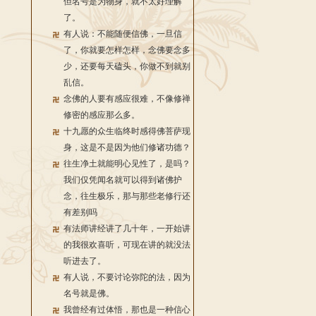
但名号是为物身，就不太好理解
了。
有人说：不能随便信佛，一旦信
了，你就要怎样怎样，念佛要念多
少，还要每天磕头，你做不到就别
乱信。
念佛的人要有感应很难，不像修禅
修密的感应那么多。
十九愿的众生临终时感得佛菩萨现
身，这是不是因为他们修诸功德？
往生净土就能明心见性了，是吗？
我们仅凭闻名就可以得到诸佛护
念，往生极乐，那与那些老修行还
有差别吗
有法师讲经讲了几十年，一开始讲
的我很欢喜听，可现在讲的就没法
听进去了。
有人说，不要讨论弥陀的法，因为
名号就是佛。
我曾经有过体悟，那也是一种信心