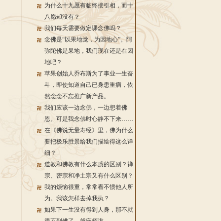
为什么十九愿有临终接引相，而十
八愿却没有？
我们每天需要做定课念佛吗？
念佛是“以果地觉，为因地心”。阿
弥陀佛是果地，我们现在还是在因
地吧？
苹果创始人乔布斯为了事业一生奋
斗，即使知道自己已身患重病，依
然念念不忘推广新产品。
我们应该一边念佛，一边想着佛
恩。可是我念佛时心静不下来……
在《佛说无量寿经》里，佛为什么
要把极乐胜景给我们描绘得这么详
细？
道教和佛教有什么本质的区别？禅
宗、密宗和净土宗又有什么区别？
我的烦恼很重，常常看不惯他人所
为。我该怎样去掉我执？
如果下一生没有得到人身，那不就