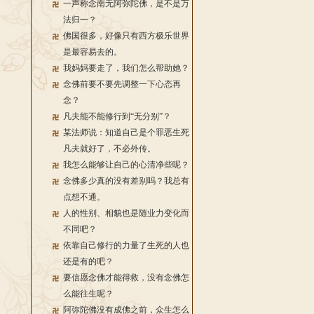
一声称念南无阿弥陀佛，是不是万
法归一？
佛国很多，好像只有西方极乐世界
是最容易去的。
我妈妈要走了，我们怎么帮助她？
念佛前要不要先调整一下心态再
念？
凡夫能不能修行到“无分别”？
某法师说：知道自己是个罪恶生死
凡夫就好了，不必外传。
我怎么能够让自己的心清净些呢？
念佛多少真的没有差别吗？我总有
点想不通。
人的性别、相貌也是随业力变化而
不同吧？
依靠自己修行的力量了生死的人也
还是有的吧？
要信愿念佛才能得救，没有念佛怎
么能往生呢？
阿弥陀佛没有成佛之前，众生怎么