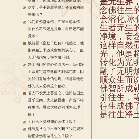
是无生界
明白了，但表现出来的还是我慢。
信受，是不是就是抛弃修资粮的那
念佛往生的
些事情？
会溶化,
我们在佛堂念佛，在家里也念佛，
生者无生
为什么习气还是很重，自己还不能
净境，妄
觉照？
这样自然
以前看《密勒日巴传》很感动，他
那种精进求道求空性的决心，一般
光，他是
人无法想象，根本做不到。
转化为光
净土法门的信心必具名号。我们净
融了无明
土宗肯定是专念南无阿弥陀佛，因
顺众生而
为我们有这个信心啊。但是其他念
佛的人未必有这个信心。
佛智所成
若人不发无上菩提心，但闻彼国土
引往生，
受乐无间，为乐故愿生，亦当不得
往生成佛
往生也。昙鸾大师这句话怎么理
是往生净
解？
为什么不赞成我们念佛计数？
佛号是从心中出来的吗？我们能不
能把念佛当做往生的手段？