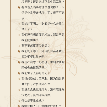
境界呢？还是继续正常生活工作？
有位老人临终时讲话也含糊了，但
还是非常安详地往生了，很不可思
议。
我始终不明白，到底是什么去往生
净土了？
我们还有想超度的想法，那是不是
我们的障碍？
要不要超度堕胎婴灵？
我们到了净土，阿弥陀佛会派我们
回到娑婆世界来吗？
我现在就想一心念佛，那到时阿弥
陀佛会来接我的吧？
我们每个人都是南无？
我很想受戒，但不敢。因为我是家
庭主妇，许多戒守不住
我感觉念佛就能得救，没有高深艰
涩之处，真的非常殊胜。
什么是平生业成？
我学佛刚入门，学哪部经最好？