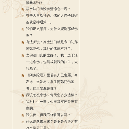
要受苦吗？
净土法门有没有清净心一说？
有些人喜欢神通。佛的大弟子目犍
连就是神通第一。
我们那么愚痴，为什么能刹那成佛
呢？
有法师说：净土法门就是专门礼拜
阿弥陀佛，其他的佛就不拜了。
念佛法门真的太好了。我一边干活
一边念佛，也能成就我的往生，太
容易了。
《阿弥陀经》里若有人已发愿、今
发愿、当发愿，欲生阿弥陀佛国
者。这里发愿是谁？
我该怎么念佛？每天念多少达标？
我对往生一事，心里其实还是没有
底的。
我供佛，但我不烧香可以吗？
什么是念佛三昧？是不是菩萨才有
这个缘分开显？