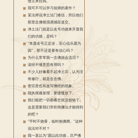
债主来拉我。
我可不可以学习祖师的著作？
某法师说净土法门难信，所以他们
那里念佛很强调感应道交。
净土法门就是以名号功德来开显我
们的功德，是吗？
“本愿名号正定业，至心信乐愿为
因”，那不还是要有信心吗？
为什么常常我一念佛就会流泪？
读经不懂意思有用吗？
不少人好像看不起净土宗，认为没
有修行，就是念念佛。
密宗里也有改写佛经的现象。
我执很难发现，要慢慢放下。
我们能把一切都看空就没烦恼了。
这是需要我们常听闻佛法才能得到
的吧？
“平时不烧香，临时抱佛脚。”这种
说法对不对？
我一直以为“愿以此功德，庄严佛