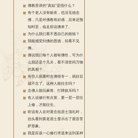
佛教里讲的“真如”是指什么？
有个老人没有皈依，也没见他念
佛，只是对佛教有好感，后来还预
知时至，临走前说佛来了。
为什么我们看不透自己的烦恼？
我能感受到佛的恩德，却看不见
佛。
佛说我们每个人都有佛性，可为什
么我还是个凡夫，看不清世间万物
的真相？
有些人病重时念佛很专一，病好后
就不念了。这种人能往生吗？
念佛人能玩麻将、打牌娱乐吗？
有人说修行有次第，要一层一层往
上修，才能往生。
听说有人在对黄念祖居士顶礼时，
抬头看到黄老居士显示出了观音菩
萨形象。
我是应该一心修行求道来达到某种