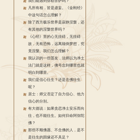
我们能遇到弥勒菩萨吗？
凡所有相，皆是虚妄。《金刚经》
中这句话怎么理解？
除了西方极乐世界是寂静涅槃，还
有其他的涅槃世界吗？
《心经》里的心无挂碍，无挂碍
故，无有恐怖，远离颠倒梦想，究
竟涅槃。我们怎么理解？
我认识的一些莲友，法师以为净土
法门就是这样，佛号念到哪里也就
明白到哪里。
我们是信心往生？还是念佛往生
呢？
居士：师父否定了自力信心、他力
信心的分别。
有大德说：如果贪恋净土安乐而向
往，也不能往生。如何归命阿弥陀
佛？
那些不顺佛愿、不念佛的人，是不
是往生的因缘还不具足？