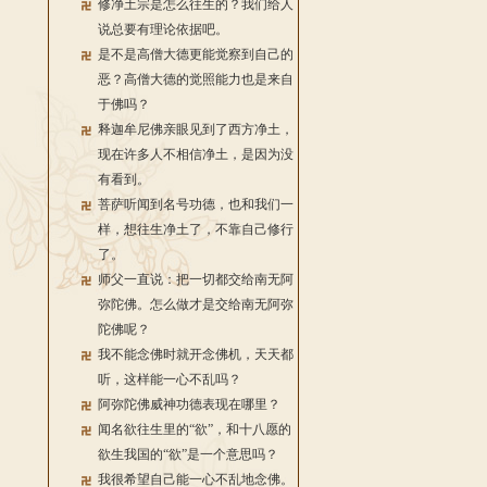
修净土宗是怎么往生的？我们给人
说总要有理论依据吧。
是不是高僧大德更能觉察到自己的
恶？高僧大德的觉照能力也是来自
于佛吗？
释迦牟尼佛亲眼见到了西方净土，
现在许多人不相信净土，是因为没
有看到。
菩萨听闻到名号功德，也和我们一
样，想往生净土了，不靠自己修行
了。
师父一直说：把一切都交给南无阿
弥陀佛。怎么做才是交给南无阿弥
陀佛呢？
我不能念佛时就开念佛机，天天都
听，这样能一心不乱吗？
阿弥陀佛威神功德表现在哪里？
闻名欲往生里的“欲”，和十八愿的
欲生我国的“欲”是一个意思吗？
我很希望自己能一心不乱地念佛。