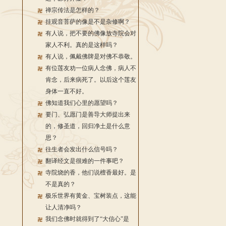
禅宗传法是怎样的？
挂观音菩萨的像是不是杂修啊？
有人说，把不要的佛像放寺院会对
家人不利。真的是这样吗？
有人说，佩戴佛牌是对佛不恭敬。
有位莲友劝一位病人念佛，病人不
肯念，后来病死了。以后这个莲友
身体一直不好。
佛知道我们心里的愿望吗？
要门、弘愿门是善导大师提出来
的，修圣道，回归净土是什么意
思？
往生者会发出什么信号吗？
翻译经文是很难的一件事吧？
寺院烧的香，他们说檀香最好。是
不是真的？
极乐世界有黄金、宝树装点，这能
让人清净吗？
我们念佛时就得到了“大信心”是