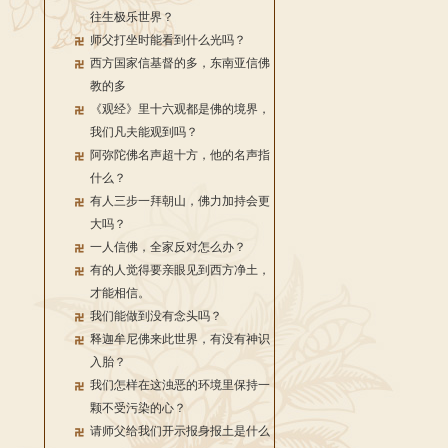
往生极乐世界？
师父打坐时能看到什么光吗？
西方国家信基督的多，东南亚信佛
教的多
《观经》里十六观都是佛的境界，
我们凡夫能观到吗？
阿弥陀佛名声超十方，他的名声指
什么？
有人三步一拜朝山，佛力加持会更
大吗？
一人信佛，全家反对怎么办？
有的人觉得要亲眼见到西方净土，
才能相信。
我们能做到没有念头吗？
释迦牟尼佛来此世界，有没有神识
入胎？
我们怎样在这浊恶的环境里保持一
颗不受污染的心？
请师父给我们开示报身报土是什么