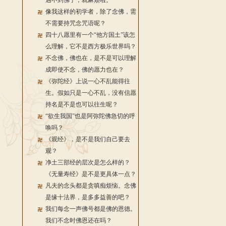
遇不到佛了，就麻烦啦。
像我这样的初学者，除了念佛，需
不需要持咒念咒语呢？
四十八愿里有一个“他方国土”该怎
么理解，它不是西方极乐世界吗？
不念佛，佛也在，是不是可以理解
成即使不念，佛的愿力也在？
《弥陀经》上说一心不乱能得往
生。假如只是一心不乱，没有信愿
持名是不是也可以往生呢？
“欲生我国”也是阿弥陀佛急切的呼
唤吗？
《观经》，是不是我们自己要去
观？
净土三部经的层次是怎么样的？
《无量寿经》是不是更具体一点？
凡夫的念头都是贪嗔痴烦恼。念佛
是缘十法界，是多多益善的吧？
我们每念一声佛号都是佛的恩德。
我们不念时佛恩还在吗？