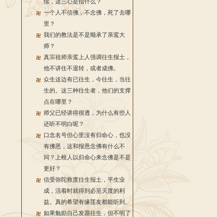
续，这三心是指什么？
一个人不信佛，不念佛，死了去哪
里？
我们的教法是不是顺承了亲鸾大
师？
真宗祖师亲鸾上人强调往生报土，
他不讲住不退转，或者成佛。
众生这边有已往生，今往生，当往
生的。这三种往生者，他们的支撑
点在哪里？
师父已经讲得很透，为什么有些人
还听不明白呢？
口念名号但心里没有归命心，也没
有佛恩，这和报恩念佛有什么不
同？上根人以归命心来念佛是不是
更好？
信受弥陀救度往生报土，平生业
成，活着时就得到必至灭度的利
益。真的希望有缘莲友都能听到。
如果勉励自己发愿往生，但不明了