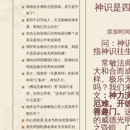
神识是
我现在念佛有点恐惧感，是不是学
错了?
那些不识字的人，又无因缘听闻本
愿，那他们怎么往生?
添加时间：2
你怎么知道他们没有如是信解？这
其实是你心中有这疑惑
问：神识
我经常会被自己的业力牵着，我是
指神识往
不是应该念南无阿弥陀佛?
佛的光明照耀我们身心，那佛的光
常敏法师
明就是极乐世界的光明啊
大和合而
居士：我觉得《无量寿经》的原译
样。极乐
本和“汇集本”，差别不大。
吗？我们
《佛说无量寿经》里“其国不逆
文
：神力
违，自然之所牵。”这里的“自然”是
什么意思?
厄难。开
临终会不会因嗔恨心堕入恶道而不
善趣门。
能往生？
的威德光
内心的欢喜 是名号的自然显现吗？
之昏暗，
南无阿弥陀佛本愿名号没有区别，