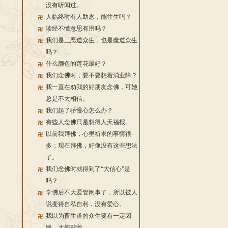
没有听闻过。
人临终时有人助念，能往生吗？
读经不懂意思有用吗？
我们是三恶道众生，也是魔道众生
吗？
什么颜色的莲花最好？
我们念佛时，要不要想着消业障？
我一直在劝我的好朋友念佛，可她
总是不太相信。
我们起了骄慢心怎么办？
有些人念佛只是想得人天福报。
以前我拜佛，心里祈求的事情很
多；现在拜佛，好像没有这些想法
了。
我们念佛时就得到了“大信心”是
吗？
学佛后不大爱管闲事了，所以被人
说变得自私自利，没有爱心。
我以为畜生道的众生要有一定因
缘，才能获救。