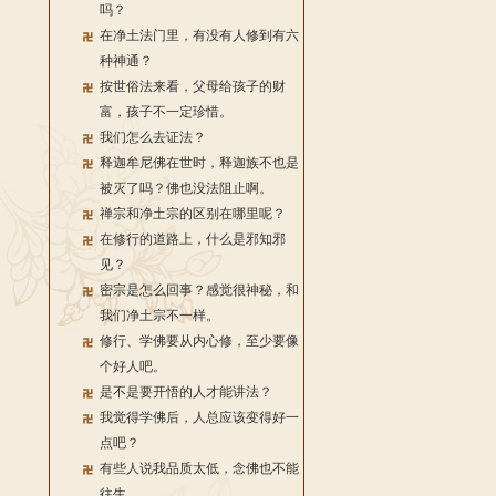
吗？
在净土法门里，有没有人修到有六
种神通？
按世俗法来看，父母给孩子的财
富，孩子不一定珍惜。
我们怎么去证法？
释迦牟尼佛在世时，释迦族不也是
被灭了吗？佛也没法阻止啊。
禅宗和净土宗的区别在哪里呢？
在修行的道路上，什么是邪知邪
见？
密宗是怎么回事？感觉很神秘，和
我们净土宗不一样。
修行、学佛要从内心修，至少要像
个好人吧。
是不是要开悟的人才能讲法？
我觉得学佛后，人总应该变得好一
点吧？
有些人说我品质太低，念佛也不能
往生。