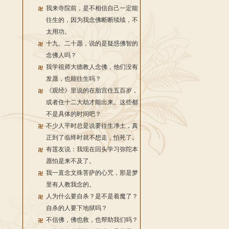
我来寺院前，是不相信自己一定能
往生的，因为我念佛断断续续，不
太用功。
十九、二十愿，说的是疑惑佛智的
念佛人吗？
我学祖师大德教人念佛，他们没有
发愿，也能往生吗？
《观经》里说的在胎宫住五百岁，
或者住十二大劫才能出来。这些都
不是具体的时间吧？
不少人平时总是说要往生净土，真
正到了临终时就不想走，怕死了。
有莲友说：我现在回头学习弥陀本
愿怕是来不及了。
我一直念文殊菩萨的心咒，那是梦
里有人教我念的。
人为什么要自杀？是不是着魔了？
自杀的人要下地狱吗？
不信佛，佛也救，也帮助我们吗？