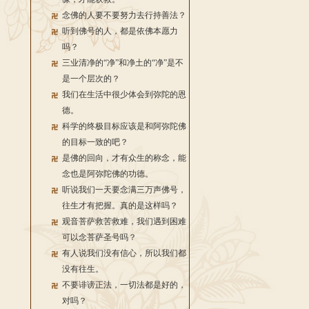
念佛的人要不要努力去行持善法？
听到佛号的人，都是依佛本愿力
吗？
三业清净的“净”和净土的“净”是不
是一个层次的？
我们在生活中很少体会到弥陀的恩
德。
科学的终极目标应该是和阿弥陀佛
的目标一致的吧？
是佛的回向，才有众生的称念，能
念也是阿弥陀佛的功德。
听说我们一天要念满三万声佛号，
往生才有把握。真的是这样吗？
观音菩萨救苦救难，我们遇到困难
可以念菩萨圣号吗？
有人说我们没有信心，所以我们都
没有往生。
不要诽谤正法，一切法都是好的，
对吗？