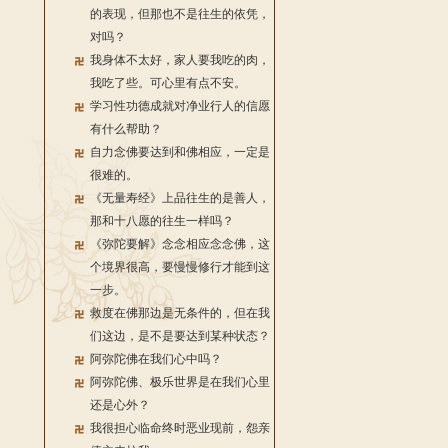
的表现，但那也不是往生的依凭，
对吗？
我身体不太好，家人要我吃的肉，
我吃了些。可心里有点不安。
学习性功德成就对净业行人的信愿
有什么帮助？
自力念佛要达到和佛相应，一定是
很难的。
《无量寿经》上品往生的是善人，
那和十八愿的往生一样吗？
《弥陀要解》念念相应念念佛，这
个境界很高，要慢慢修行才能到这
一步。
救度在佛那边是无条件的，但在我
们这边，是不是要达到某种状态？
阿弥陀佛在我们心中吗？
阿弥陀佛、极乐世界是在我们心里
还是心外？
我很担心临命终时恶业现前，怨亲