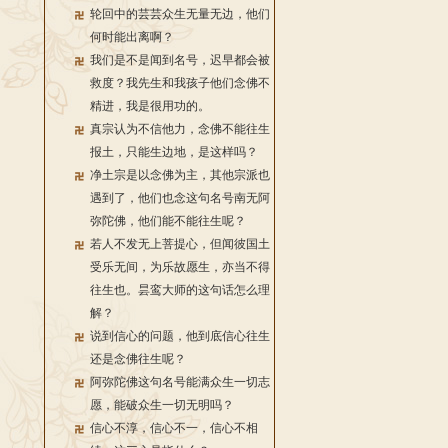
轮回中的芸芸众生无量无边，他们
何时能出离啊？
我们是不是闻到名号，迟早都会被
救度？我先生和我孩子他们念佛不
精进，我是很用功的。
真宗认为不信他力，念佛不能往生
报土，只能生边地，是这样吗？
净土宗是以念佛为主，其他宗派也
遇到了，他们也念这句名号南无阿
弥陀佛，他们能不能往生呢？
若人不发无上菩提心，但闻彼国土
受乐无间，为乐故愿生，亦当不得
往生也。昙鸾大师的这句话怎么理
解？
说到信心的问题，他到底信心往生
还是念佛往生呢？
阿弥陀佛这句名号能满众生一切志
愿，能破众生一切无明吗？
信心不淳，信心不一，信心不相