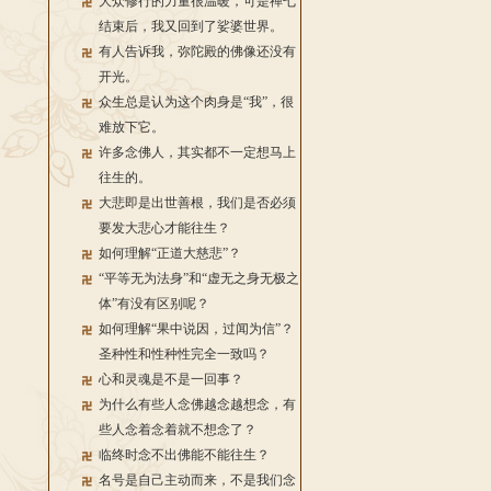
大众修行的力量很温暖，可是禅七
结束后，我又回到了娑婆世界。
有人告诉我，弥陀殿的佛像还没有
开光。
众生总是认为这个肉身是“我”，很
难放下它。
许多念佛人，其实都不一定想马上
往生的。
大悲即是出世善根，我们是否必须
要发大悲心才能往生？
如何理解“正道大慈悲”？
“平等无为法身”和“虚无之身无极之
体”有没有区别呢？
如何理解“果中说因，过闻为信”？
圣种性和性种性完全一致吗？
心和灵魂是不是一回事？
为什么有些人念佛越念越想念，有
些人念着念着就不想念了？
临终时念不出佛能不能往生？
名号是自己主动而来，不是我们念