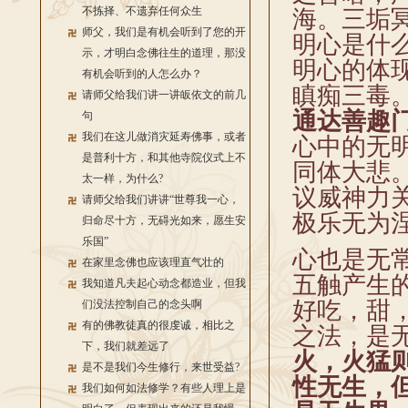
不拣择、不遗弃任何众生
海。三垢
师父，我们是有机会听到了您的开
明心是什
示，才明白念佛往生的道理，那没
明心的体
有机会听到的人怎么办？
瞋痴三毒
请师父给我们讲一讲皈依文的前几
通达善趣
句
我们在这儿做消灾延寿佛事，或者
心中的无
是普利十方，和其他寺院仪式上不
同体大悲
太一样，为什么?
议威神力
请师父给我们讲讲“世尊我一心，
极乐无为
归命尽十方，无碍光如来，愿生安
乐国”
心也是无
在家里念佛也应该理直气壮的
五触产生
我知道凡夫起心动念都造业，但我
好吃，甜
们没法控制自己的念头啊
有的佛教徒真的很虔诚，相比之
之法，是
下，我们就差远了
火，火猛
是不是我们今生修行，来世受益?
性无生，
我们如何如法修学？有些人理上是