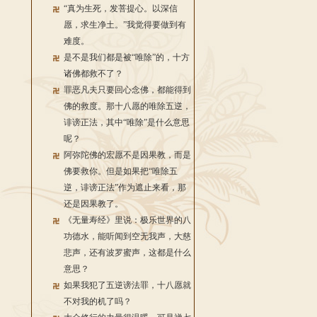
“真为生死，发菩提心。以深信
愿，求生净土。”我觉得要做到有
难度。
是不是我们都是被“唯除”的，十方
诸佛都救不了？
罪恶凡夫只要回心念佛，都能得到
佛的救度。那十八愿的唯除五逆，
诽谤正法，其中“唯除”是什么意思
呢？
阿弥陀佛的宏愿不是因果教，而是
佛要救你。但是如果把“唯除五
逆，诽谤正法”作为遮止来看，那
还是因果教了。
《无量寿经》里说：极乐世界的八
功德水，能听闻到空无我声，大慈
悲声，还有波罗蜜声，这都是什么
意思？
如果我犯了五逆谤法罪，十八愿就
不对我的机了吗？