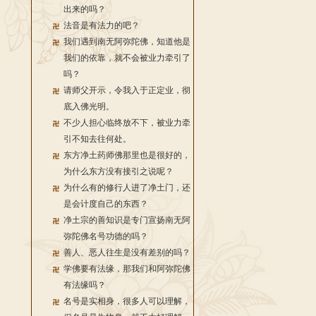
出来的吗？
法音是有法力的吧？
我们遇到南无阿弥陀佛，知道他是
我们的依靠，就不会被业力牵引了
吗？
请师父开示，令我入于正定业，彻
底入佛光明。
不少人担心临终放不下，被业力牵
引不知去往何处。
东方净土药师佛那里也是很好的，
为什么东方没有接引之说呢？
为什么有的修行人进了净土门，还
是会计度自己的东西？
净土宗的善知识是专门宣扬南无阿
弥陀佛名号功德的吗？
善人、恶人往生是没有差别的吗？
学佛要有法缘，那我们和阿弥陀佛
有法缘吗？
名号是实相身，很多人可以理解，