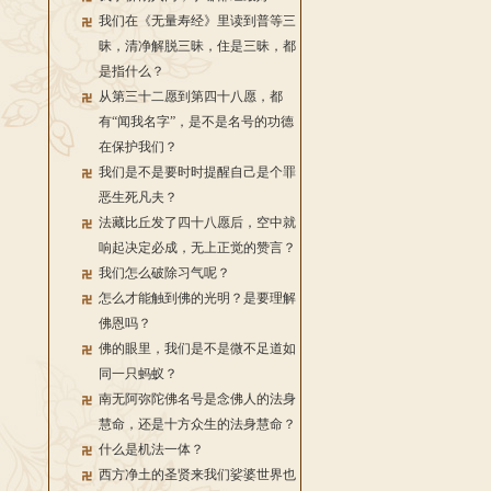
我们在《无量寿经》里读到普等三
昧，清净解脱三昧，住是三昧，都
是指什么？
从第三十二愿到第四十八愿，都
有“闻我名字”，是不是名号的功德
在保护我们？
我们是不是要时时提醒自己是个罪
恶生死凡夫？
法藏比丘发了四十八愿后，空中就
响起决定必成，无上正觉的赞言？
我们怎么破除习气呢？
怎么才能触到佛的光明？是要理解
佛恩吗？
佛的眼里，我们是不是微不足道如
同一只蚂蚁？
南无阿弥陀佛名号是念佛人的法身
慧命，还是十方众生的法身慧命？
什么是机法一体？
西方净土的圣贤来我们娑婆世界也