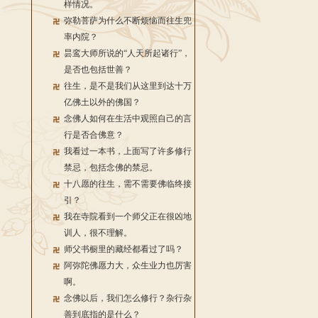
样情况。
弥勒菩萨为什么不断烦恼而往生兜
率内院？
昙鸾大师所说的“人天所起诸行”，
是否也包括世善？
往生，是不是我们从这里到达十万
亿佛土以外的佛国？
念佛人如何在生活中观照自己的言
行是否合佛意？
我看过一本书，上面写了许多修行
禁忌，包括念佛的禁忌。
十八愿的往生，需不需要佛临终接
引？
我在寺院看到一个师父正在很凶地
训人，很不理解。
师父书橱里的藏经都看过了吗？
阿弥陀佛愿力大，众生业力也厉害
啊。
念佛以后，我们怎么修行？杂行杂
善到底指的是什么？