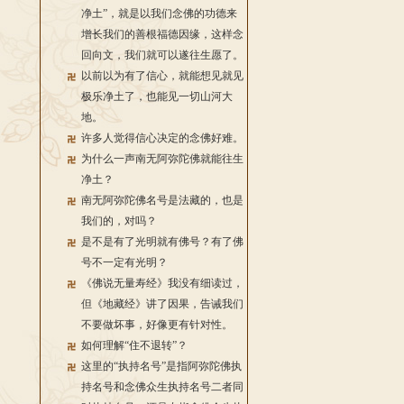
净土”，就是以我们念佛的功德来
增长我们的善根福德因缘，这样念
回向文，我们就可以遂往生愿了。
以前以为有了信心，就能想见就见
极乐净土了，也能见一切山河大
地。
许多人觉得信心决定的念佛好难。
为什么一声南无阿弥陀佛就能往生
净土？
南无阿弥陀佛名号是法藏的，也是
我们的，对吗？
是不是有了光明就有佛号？有了佛
号不一定有光明？
《佛说无量寿经》我没有细读过，
但《地藏经》讲了因果，告诫我们
不要做坏事，好像更有针对性。
如何理解“住不退转”？
这里的“执持名号”是指阿弥陀佛执
持名号和念佛众生执持名号二者同