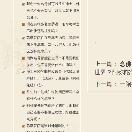
我念一句名号就可以往生净土，佛
再也不会舍弃我，以后我就不用再
念佛了。
现在有很多老菩萨说：临命终时念
不出佛还能往生吗？
弥勒菩萨住在兜率天内院，等着当
'
来下生成佛。二十八层天，他为什
么选择兜率天？
闻到名号都能往生吗？不需要我们
上一篇：
念佛
发愿，也不需要做什么功德吗？
世界？阿弥陀
净土三经的顺序应该是《佛说无量
寿经》、《观经》，最后是《阿弥
下一篇：
一阐
陀经》吧？
往生前一刻就知道轮回已断吗？会
有什么样的感应？
阿弥陀佛把功德给了我们，那我们
自己还要不要做点功德，给往生加
点分呢？
弥勒菩萨是谁对他咐嘱的？