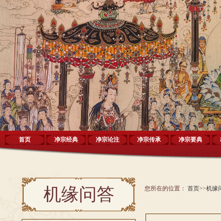
首页
净宗经典
净宗论注
净宗传承
净宗要典
机缘问答
您所在的位置：
首页
>>
机缘