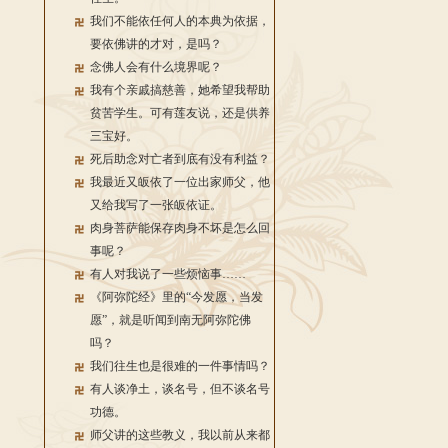
我们不能依任何人的本典为依据，
要依佛讲的才对，是吗？
念佛人会有什么境界呢？
我有个亲戚搞慈善，她希望我帮助
贫苦学生。可有莲友说，还是供养
三宝好。
死后助念对亡者到底有没有利益？
我最近又皈依了一位出家师父，他
又给我写了一张皈依证。
肉身菩萨能保存肉身不坏是怎么回
事呢？
有人对我说了一些烦恼事……
《阿弥陀经》里的“今发愿，当发
愿”，就是听闻到南无阿弥陀佛
吗？
我们往生也是很难的一件事情吗？
有人谈净土，谈名号，但不谈名号
功德。
师父讲的这些教义，我以前从来都