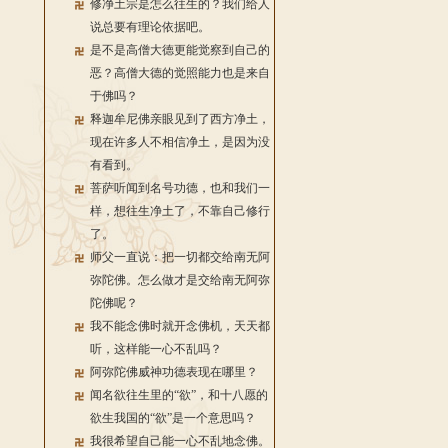
修净土宗是怎么往生的？我们给人
说总要有理论依据吧。
是不是高僧大德更能觉察到自己的
恶？高僧大德的觉照能力也是来自
于佛吗？
释迦牟尼佛亲眼见到了西方净土，
现在许多人不相信净土，是因为没
有看到。
菩萨听闻到名号功德，也和我们一
样，想往生净土了，不靠自己修行
了。
师父一直说：把一切都交给南无阿
弥陀佛。怎么做才是交给南无阿弥
陀佛呢？
我不能念佛时就开念佛机，天天都
听，这样能一心不乱吗？
阿弥陀佛威神功德表现在哪里？
闻名欲往生里的“欲”，和十八愿的
欲生我国的“欲”是一个意思吗？
我很希望自己能一心不乱地念佛。