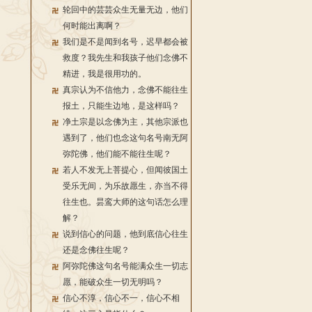
轮回中的芸芸众生无量无边，他们
何时能出离啊？
我们是不是闻到名号，迟早都会被
救度？我先生和我孩子他们念佛不
精进，我是很用功的。
真宗认为不信他力，念佛不能往生
报土，只能生边地，是这样吗？
净土宗是以念佛为主，其他宗派也
遇到了，他们也念这句名号南无阿
弥陀佛，他们能不能往生呢？
若人不发无上菩提心，但闻彼国土
受乐无间，为乐故愿生，亦当不得
往生也。昙鸾大师的这句话怎么理
解？
说到信心的问题，他到底信心往生
还是念佛往生呢？
阿弥陀佛这句名号能满众生一切志
愿，能破众生一切无明吗？
信心不淳，信心不一，信心不相