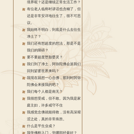
境界呢？还是继续正常生活工作？
有位老人临终时讲话也含糊了，但
还是非常安详地往生了，很不可思
议。
我始终不明白，到底是什么去往生
净土了？
我们还有想超度的想法，那是不是
我们的障碍？
要不要超度堕胎婴灵？
我们到了净土，阿弥陀佛会派我们
回到娑婆世界来吗？
我现在就想一心念佛，那到时阿弥
陀佛会来接我的吧？
我们每个人都是南无？
我很想受戒，但不敢。因为我是家
庭主妇，许多戒守不住
我感觉念佛就能得救，没有高深艰
涩之处，真的非常殊胜。
什么是平生业成？
我学佛刚入门，学哪部经最好？