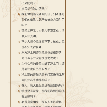
出来的吗？
法音是有法力的吧？
我们遇到南无阿弥陀佛，知道他是
我们的依靠，就不会被业力牵引了
吗？
请师父开示，令我入于正定业，彻
底入佛光明。
不少人担心临终放不下，被业力牵
引不知去往何处。
东方净土药师佛那里也是很好的，
为什么东方没有接引之说呢？
为什么有的修行人进了净土门，还
是会计度自己的东西？
净土宗的善知识是专门宣扬南无阿
弥陀佛名号功德的吗？
善人、恶人往生是没有差别的吗？
学佛要有法缘，那我们和阿弥陀佛
有法缘吗？
名号是实相身，很多人可以理解，