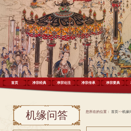
首页
净宗经典
净宗论注
净宗传承
净宗要典
机缘问答
您所在的位置：
首页
>>
机缘