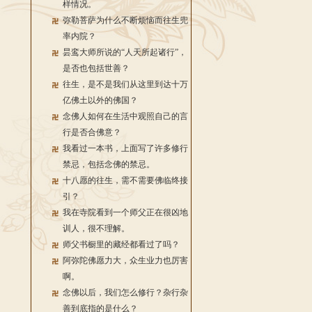
样情况。
弥勒菩萨为什么不断烦恼而往生兜
率内院？
昙鸾大师所说的“人天所起诸行”，
是否也包括世善？
往生，是不是我们从这里到达十万
亿佛土以外的佛国？
念佛人如何在生活中观照自己的言
行是否合佛意？
我看过一本书，上面写了许多修行
禁忌，包括念佛的禁忌。
十八愿的往生，需不需要佛临终接
引？
我在寺院看到一个师父正在很凶地
训人，很不理解。
师父书橱里的藏经都看过了吗？
阿弥陀佛愿力大，众生业力也厉害
啊。
念佛以后，我们怎么修行？杂行杂
善到底指的是什么？