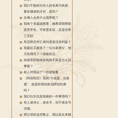
我们不能依任何人的本典为依据，
要依佛讲的才对，是吗？
念佛人会有什么境界呢？
我有个亲戚搞慈善，她希望我帮助
贫苦学生。可有莲友说，还是供养
三宝好。
死后助念对亡者到底有没有利益？
我最近又皈依了一位出家师父，他
又给我写了一张皈依证。
肉身菩萨能保存肉身不坏是怎么回
事呢？
有人对我说了一些烦恼事……
《阿弥陀经》里的“今发愿，当发
愿”，就是听闻到南无阿弥陀佛
吗？
我们往生也是很难的一件事情吗？
有人谈净土，谈名号，但不谈名号
功德。
师父讲的这些教义，我以前从来都