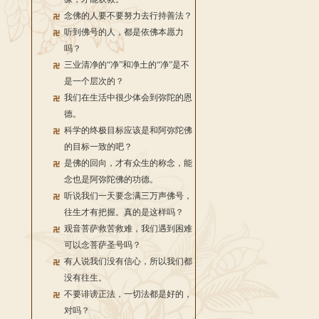
念佛的人要不要努力去行持善法？
听到佛号的人，都是依佛本愿力
吗？
三业清净的“净”和净土的“净”是不
是一个层次的？
我们在生活中很少体会到弥陀的恩
德。
科学的终极目标应该是和阿弥陀佛
的目标一致的吧？
是佛的回向，才有众生的称念，能
念也是阿弥陀佛的功德。
听说我们一天要念满三万声佛号，
往生才有把握。真的是这样吗？
观音菩萨救苦救难，我们遇到困难
可以念菩萨圣号吗？
有人说我们没有信心，所以我们都
没有往生。
不要诽谤正法，一切法都是好的，
对吗？