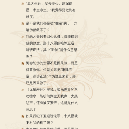
“真为生死，发菩提心。以深信
愿，求生净土。”我觉得要做到有
难度。
是不是我们都是被“唯除”的，十方
诸佛都救不了？
罪恶凡夫只要回心念佛，都能得到
佛的救度。那十八愿的唯除五逆，
诽谤正法，其中“唯除”是什么意思
呢？
阿弥陀佛的宏愿不是因果教，而是
佛要救你。但是如果把“唯除五
逆，诽谤正法”作为遮止来看，那
还是因果教了。
《无量寿经》里说：极乐世界的八
功德水，能听闻到空无我声，大慈
悲声，还有波罗蜜声，这都是什么
意思？
如果我犯了五逆谤法罪，十八愿就
不对我的机了吗？