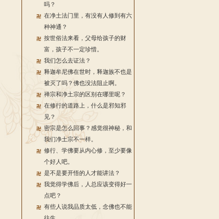
吗？
在净土法门里，有没有人修到有六
种神通？
按世俗法来看，父母给孩子的财
富，孩子不一定珍惜。
我们怎么去证法？
释迦牟尼佛在世时，释迦族不也是
被灭了吗？佛也没法阻止啊。
禅宗和净土宗的区别在哪里呢？
在修行的道路上，什么是邪知邪
见？
密宗是怎么回事？感觉很神秘，和
我们净土宗不一样。
修行、学佛要从内心修，至少要像
个好人吧。
是不是要开悟的人才能讲法？
我觉得学佛后，人总应该变得好一
点吧？
有些人说我品质太低，念佛也不能
往生。