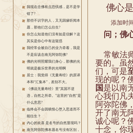
佛心
我现在念佛有点恐惧感，是不是学
错了?
那些不识字的人，又无因缘听闻本
添加时间：
愿，那他们怎么往生?
问；佛心
你怎么知道他们没有如是信解？这
其实是你心中有这疑惑
我经常会被自己的业力牵着，我是
常敏法师
不是应该念南无阿弥陀佛?
要的。虽
佛的光明照耀我们身心，那佛的光
明就是极乐世界的光明啊
们，可是
居士：我觉得《无量寿经》的原译
现的呢？
本和“汇集本”，差别不大。
国
是以南
《佛说无量寿经》里“其国不逆
心我们凡
违，自然之所牵。”这里的“自然”是
阿弥陀佛
什么意思?
临终会不会因嗔恨心堕入恶道而不
开了南无
能往生？
诚心呢？
内心的欢喜 是名号的自然显现吗？
十念，你
南无阿弥陀佛本愿名号没有区别，