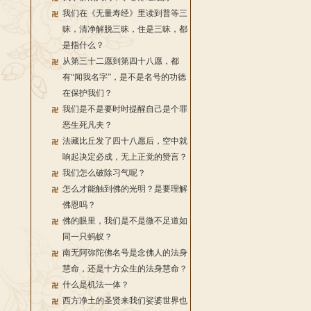
我们在《无量寿经》里读到普等三
昧，清净解脱三昧，住是三昧，都
是指什么？
从第三十二愿到第四十八愿，都
有“闻我名字”，是不是名号的功德
在保护我们？
我们是不是要时时提醒自己是个罪
恶生死凡夫？
法藏比丘发了四十八愿后，空中就
响起决定必成，无上正觉的赞言？
我们怎么破除习气呢？
怎么才能触到佛的光明？是要理解
佛恩吗？
佛的眼里，我们是不是微不足道如
同一只蚂蚁？
南无阿弥陀佛名号是念佛人的法身
慧命，还是十方众生的法身慧命？
什么是机法一体？
西方净土的圣贤来我们娑婆世界也