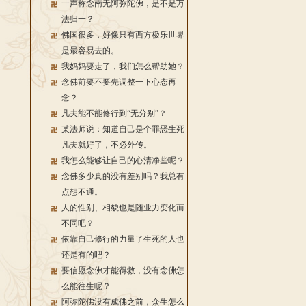
一声称念南无阿弥陀佛，是不是万
法归一？
佛国很多，好像只有西方极乐世界
是最容易去的。
我妈妈要走了，我们怎么帮助她？
念佛前要不要先调整一下心态再
念？
凡夫能不能修行到“无分别”？
某法师说：知道自己是个罪恶生死
凡夫就好了，不必外传。
我怎么能够让自己的心清净些呢？
念佛多少真的没有差别吗？我总有
点想不通。
人的性别、相貌也是随业力变化而
不同吧？
依靠自己修行的力量了生死的人也
还是有的吧？
要信愿念佛才能得救，没有念佛怎
么能往生呢？
阿弥陀佛没有成佛之前，众生怎么