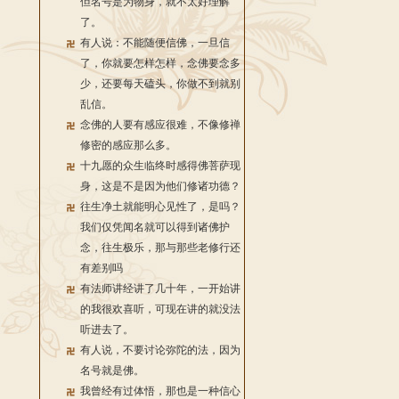
但名号是为物身，就不太好理解
了。
有人说：不能随便信佛，一旦信
了，你就要怎样怎样，念佛要念多
少，还要每天磕头，你做不到就别
乱信。
念佛的人要有感应很难，不像修禅
修密的感应那么多。
十九愿的众生临终时感得佛菩萨现
身，这是不是因为他们修诸功德？
往生净土就能明心见性了，是吗？
我们仅凭闻名就可以得到诸佛护
念，往生极乐，那与那些老修行还
有差别吗
有法师讲经讲了几十年，一开始讲
的我很欢喜听，可现在讲的就没法
听进去了。
有人说，不要讨论弥陀的法，因为
名号就是佛。
我曾经有过体悟，那也是一种信心