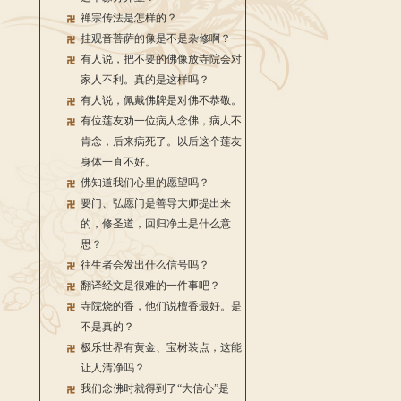
禅宗传法是怎样的？
挂观音菩萨的像是不是杂修啊？
有人说，把不要的佛像放寺院会对
家人不利。真的是这样吗？
有人说，佩戴佛牌是对佛不恭敬。
有位莲友劝一位病人念佛，病人不
肯念，后来病死了。以后这个莲友
身体一直不好。
佛知道我们心里的愿望吗？
要门、弘愿门是善导大师提出来
的，修圣道，回归净土是什么意
思？
往生者会发出什么信号吗？
翻译经文是很难的一件事吧？
寺院烧的香，他们说檀香最好。是
不是真的？
极乐世界有黄金、宝树装点，这能
让人清净吗？
我们念佛时就得到了“大信心”是