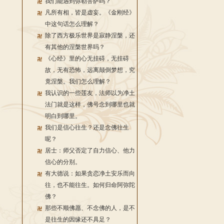
我们能遇到弥勒菩萨吗？
凡所有相，皆是虚妄。《金刚经》
中这句话怎么理解？
除了西方极乐世界是寂静涅槃，还
有其他的涅槃世界吗？
《心经》里的心无挂碍，无挂碍
故，无有恐怖，远离颠倒梦想，究
竟涅槃。我们怎么理解？
我认识的一些莲友，法师以为净土
法门就是这样，佛号念到哪里也就
明白到哪里。
我们是信心往生？还是念佛往生
呢？
居士：师父否定了自力信心、他力
信心的分别。
有大德说：如果贪恋净土安乐而向
往，也不能往生。如何归命阿弥陀
佛？
那些不顺佛愿、不念佛的人，是不
是往生的因缘还不具足？