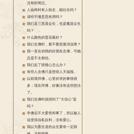
没有听闻过。
人临终时有人助念，能往生吗？
读经不懂意思有用吗？
我们是三恶道众生，也是魔道众生
吗？
什么颜色的莲花最好？
我们念佛时，要不要想着消业障？
我一直在劝我的好朋友念佛，可她
总是不太相信。
我们起了骄慢心怎么办？
有些人念佛只是想得人天福报。
以前我拜佛，心里祈求的事情很
多；现在拜佛，好像没有这些想法
了。
我们念佛时就得到了“大信心”是
吗？
学佛后不大爱管闲事了，所以被人
说变得自私自利，没有爱心。
我以为畜生道的众生要有一定因
缘，才能获救。