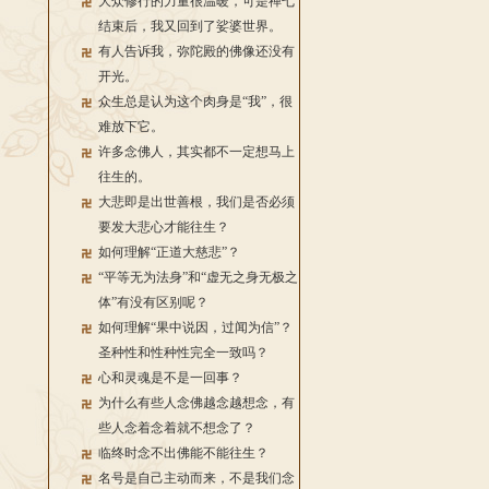
大众修行的力量很温暖，可是禅七
结束后，我又回到了娑婆世界。
有人告诉我，弥陀殿的佛像还没有
开光。
众生总是认为这个肉身是“我”，很
难放下它。
许多念佛人，其实都不一定想马上
往生的。
大悲即是出世善根，我们是否必须
要发大悲心才能往生？
如何理解“正道大慈悲”？
“平等无为法身”和“虚无之身无极之
体”有没有区别呢？
如何理解“果中说因，过闻为信”？
圣种性和性种性完全一致吗？
心和灵魂是不是一回事？
为什么有些人念佛越念越想念，有
些人念着念着就不想念了？
临终时念不出佛能不能往生？
名号是自己主动而来，不是我们念