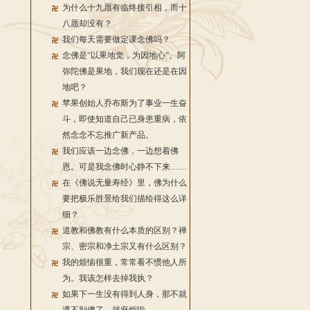
为什么十九愿有临终接引相，而十
八愿却没有？
我们每天需要做定课念佛吗？
念佛是“以果地觉，为因地心”。阿
弥陀佛是果地，我们现在还是在因
地吧？
苹果创始人乔布斯为了事业一生奋
斗，即使知道自己已身患重病，依
然念念不忘推广新产品。
我们应该一边念佛，一边想着佛
恩。可是我念佛时心静不下来……
在《佛说无量寿经》里，佛为什么
要把极乐胜景给我们描绘得这么详
细？
道教和佛教有什么本质的区别？禅
宗、密宗和净土宗又有什么区别？
我的烦恼很重，常常看不惯他人所
为。我该怎样去掉我执？
如果下一生没有得到人身，那不就