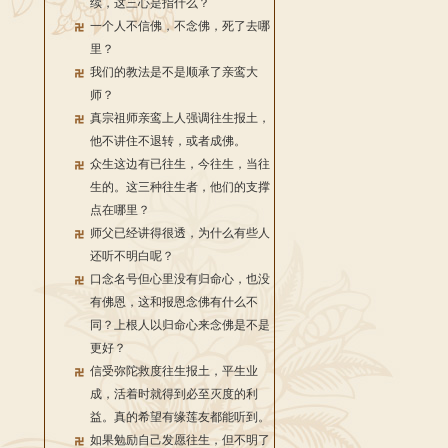
续，这三心是指什么？
一个人不信佛，不念佛，死了去哪
里？
我们的教法是不是顺承了亲鸾大
师？
真宗祖师亲鸾上人强调往生报土，
他不讲住不退转，或者成佛。
众生这边有已往生，今往生，当往
生的。这三种往生者，他们的支撑
点在哪里？
师父已经讲得很透，为什么有些人
还听不明白呢？
口念名号但心里没有归命心，也没
有佛恩，这和报恩念佛有什么不
同？上根人以归命心来念佛是不是
更好？
信受弥陀救度往生报土，平生业
成，活着时就得到必至灭度的利
益。真的希望有缘莲友都能听到。
如果勉励自己发愿往生，但不明了