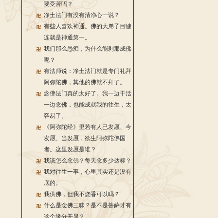
要受苦吗？
净土法门有没有清净心一说？
有些人喜欢神通。佛的大弟子目犍
连就是神通第一。
我们那么愚痴，为什么能刹那成佛
呢？
有法师说：净土法门就是专门礼拜
阿弥陀佛，其他的佛就不拜了。
念佛法门真的太好了。我一边干活
一边念佛，也能成就我的往生，太
容易了。
《阿弥陀经》里若有人已发愿、今
发愿、当发愿，欲生阿弥陀佛国
者。这里发愿是谁？
我该怎么念佛？每天念多少达标？
我对往生一事，心里其实还是没有
底的。
我供佛，但我不烧香可以吗？
什么是念佛三昧？是不是菩萨才有
这个缘分开显？