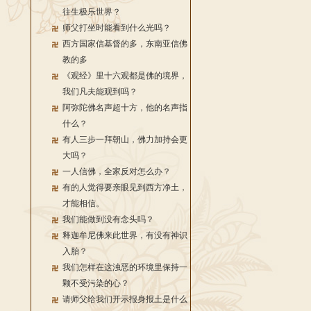
往生极乐世界？
师父打坐时能看到什么光吗？
西方国家信基督的多，东南亚信佛
教的多
《观经》里十六观都是佛的境界，
我们凡夫能观到吗？
阿弥陀佛名声超十方，他的名声指
什么？
有人三步一拜朝山，佛力加持会更
大吗？
一人信佛，全家反对怎么办？
有的人觉得要亲眼见到西方净土，
才能相信。
我们能做到没有念头吗？
释迦牟尼佛来此世界，有没有神识
入胎？
我们怎样在这浊恶的环境里保持一
颗不受污染的心？
请师父给我们开示报身报土是什么