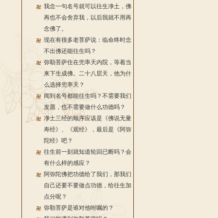
我念一句名号就可以往生净土，佛
再也不会舍弃我，以后我就不用再
念佛了。
现在有很多老菩萨说：临命终时念
不出佛还能往生吗？
弥勒菩萨住在兜率天内院，等着当
来下生成佛。二十八层天，他为什
么选择兜率天？
闻到名号都能往生吗？不需要我们
发愿，也不需要做什么功德吗？
净土三经的顺序应该是《佛说无量
寿经》、《观经》，最后是《阿弥
陀经》吧？
往生前一刻就知道轮回已断吗？会
有什么样的感应？
阿弥陀佛把功德给了我们，那我们
自己还要不要做点功德，给往生加
点分呢？
弥勒菩萨是谁对他咐嘱的？