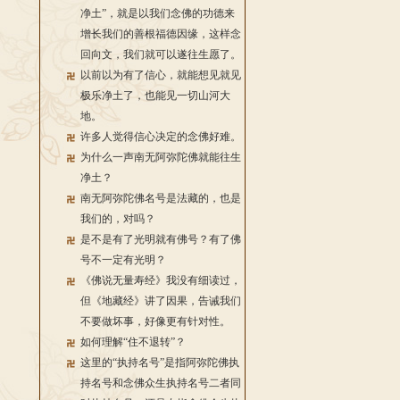
净土”，就是以我们念佛的功德来
增长我们的善根福德因缘，这样念
回向文，我们就可以遂往生愿了。
以前以为有了信心，就能想见就见
极乐净土了，也能见一切山河大
地。
许多人觉得信心决定的念佛好难。
为什么一声南无阿弥陀佛就能往生
净土？
南无阿弥陀佛名号是法藏的，也是
我们的，对吗？
是不是有了光明就有佛号？有了佛
号不一定有光明？
《佛说无量寿经》我没有细读过，
但《地藏经》讲了因果，告诫我们
不要做坏事，好像更有针对性。
如何理解“住不退转”？
这里的“执持名号”是指阿弥陀佛执
持名号和念佛众生执持名号二者同