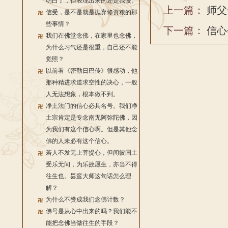
明白了，但表现出来的还是我慢。
上一篇：
师父
信受，是不是就是抛弃修资粮的那
些事情？
下一篇：
信心
我们在佛堂念佛，在家里也念佛，
为什么习气还是很重，自己还不能
觉照？
以前看《密勒日巴传》很感动，他
那种精进求道求空性的决心，一般
人无法想象，根本做不到。
净土法门的信心必具名号。我们净
土宗肯定是专念南无阿弥陀佛，因
为我们有这个信心啊。但是其他念
佛的人未必有这个信心。
若人不发无上菩提心，但闻彼国土
受乐无间，为乐故愿生，亦当不得
往生也。昙鸾大师这句话怎么理
解？
为什么不赞成我们念佛计数？
佛号是从心中出来的吗？我们能不
能把念佛当做往生的手段？