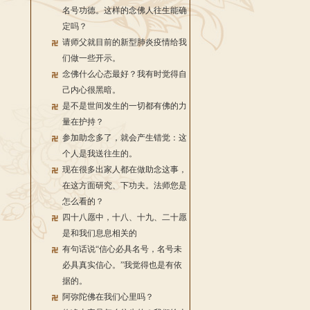
名号功德。这样的念佛人往生能确
定吗？
请师父就目前的新型肺炎疫情给我
们做一些开示。
念佛什么心态最好？我有时觉得自
己内心很黑暗。
是不是世间发生的一切都有佛的力
量在护持？
参加助念多了，就会产生错觉：这
个人是我送往生的。
现在很多出家人都在做助念这事，
在这方面研究、下功夫。法师您是
怎么看的？
四十八愿中，十八、十九、二十愿
是和我们息息相关的
有句话说“信心必具名号，名号未
必具真实信心。”我觉得也是有依
据的。
阿弥陀佛在我们心里吗？