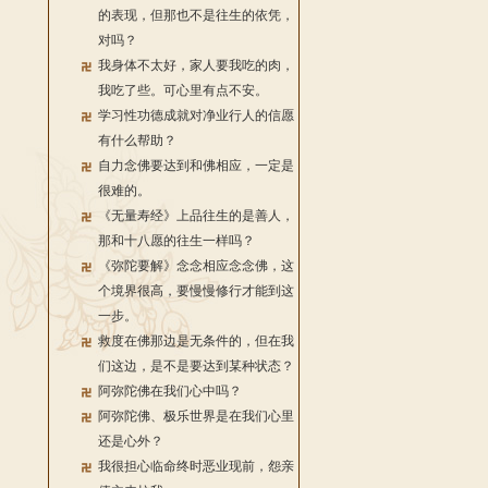
的表现，但那也不是往生的依凭，
对吗？
我身体不太好，家人要我吃的肉，
我吃了些。可心里有点不安。
学习性功德成就对净业行人的信愿
有什么帮助？
自力念佛要达到和佛相应，一定是
很难的。
《无量寿经》上品往生的是善人，
那和十八愿的往生一样吗？
《弥陀要解》念念相应念念佛，这
个境界很高，要慢慢修行才能到这
一步。
救度在佛那边是无条件的，但在我
们这边，是不是要达到某种状态？
阿弥陀佛在我们心中吗？
阿弥陀佛、极乐世界是在我们心里
还是心外？
我很担心临命终时恶业现前，怨亲