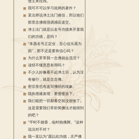
债主来拉我。
我可不可以学习祖师的著作？
某法师说净土法门难信，所以他们
那里念佛很强调感应道交。
净土法门就是以名号功德来开显我
们的功德，是吗？
“本愿名号正定业，至心信乐愿为
因”，那不还是要有信心吗？
为什么常常我一念佛就会流泪？
读经不懂意思有用吗？
不少人好像看不起净土宗，认为没
有修行，就是念念佛。
密宗里也有改写佛经的现象。
我执很难发现，要慢慢放下。
我们能把一切都看空就没烦恼了。
这是需要我们常听闻佛法才能得到
的吧？
“平时不烧香，临时抱佛脚。”这种
说法对不对？
我一直以为“愿以此功德，庄严佛