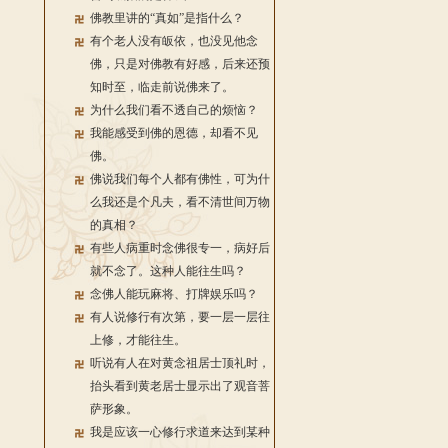
佛教里讲的“真如”是指什么？
有个老人没有皈依，也没见他念
佛，只是对佛教有好感，后来还预
知时至，临走前说佛来了。
为什么我们看不透自己的烦恼？
我能感受到佛的恩德，却看不见
佛。
佛说我们每个人都有佛性，可为什
么我还是个凡夫，看不清世间万物
的真相？
有些人病重时念佛很专一，病好后
就不念了。这种人能往生吗？
念佛人能玩麻将、打牌娱乐吗？
有人说修行有次第，要一层一层往
上修，才能往生。
听说有人在对黄念祖居士顶礼时，
抬头看到黄老居士显示出了观音菩
萨形象。
我是应该一心修行求道来达到某种