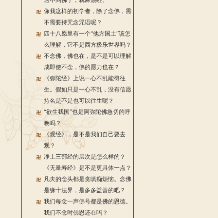
遇不到佛了，就麻烦啦。
像我这样的初学者，除了念佛，需
不需要持咒念咒语呢？
四十八愿里有一个“他方国土”该怎
么理解，它不是西方极乐世界吗？
不念佛，佛也在，是不是可以理解
成即使不念，佛的愿力也在？
《弥陀经》上说一心不乱能得往
生。假如只是一心不乱，没有信愿
持名是不是也可以往生呢？
“欲生我国”也是阿弥陀佛急切的呼
唤吗？
《观经》，是不是我们自己要去
观？
净土三部经的层次是怎么样的？
《无量寿经》是不是更具体一点？
凡夫的念头都是贪嗔痴烦恼。念佛
是缘十法界，是多多益善的吧？
我们每念一声佛号都是佛的恩德。
我们不念时佛恩还在吗？