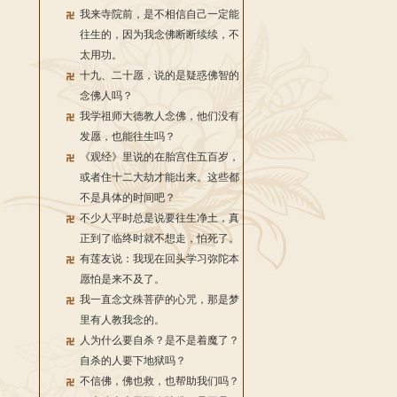
我来寺院前，是不相信自己一定能
往生的，因为我念佛断断续续，不
太用功。
十九、二十愿，说的是疑惑佛智的
念佛人吗？
我学祖师大德教人念佛，他们没有
发愿，也能往生吗？
《观经》里说的在胎宫住五百岁，
或者住十二大劫才能出来。这些都
不是具体的时间吧？
不少人平时总是说要往生净土，真
正到了临终时就不想走，怕死了。
有莲友说：我现在回头学习弥陀本
愿怕是来不及了。
我一直念文殊菩萨的心咒，那是梦
里有人教我念的。
人为什么要自杀？是不是着魔了？
自杀的人要下地狱吗？
不信佛，佛也救，也帮助我们吗？