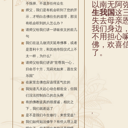
以南无阿
不拣择、不遗弃任何众生
师父，我们是有机会听到了您的开
生我国
这
示，才明白念佛往生的道理，那没
失去母亲
有机会听到的人怎么办？
我们身边
请师父给我们讲一讲皈依文的前几
不用担心
句
佛，欢喜
我们在这儿做消灾延寿佛事，或者
是普利十方，和其他寺院仪式上不
了。
太一样，为什么?
请师父给我们讲讲“世尊我一心，
归命尽十方，无碍光如来，愿生安
乐国”
在家里念佛也应该理直气壮的
我知道凡夫起心动念都造业，但我
们没法控制自己的念头啊
有的佛教徒真的很虔诚，相比之
下，我们就差远了
'
是不是我们今生修行，来世受益?
我们如何如法修学？有些人理上是