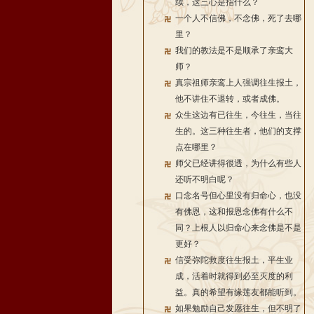
续，这三心是指什么？
一个人不信佛，不念佛，死了去哪
里？
我们的教法是不是顺承了亲鸾大
师？
真宗祖师亲鸾上人强调往生报土，
他不讲住不退转，或者成佛。
众生这边有已往生，今往生，当往
生的。这三种往生者，他们的支撑
点在哪里？
师父已经讲得很透，为什么有些人
还听不明白呢？
口念名号但心里没有归命心，也没
有佛恩，这和报恩念佛有什么不
同？上根人以归命心来念佛是不是
更好？
信受弥陀救度往生报土，平生业
成，活着时就得到必至灭度的利
益。真的希望有缘莲友都能听到。
如果勉励自己发愿往生，但不明了