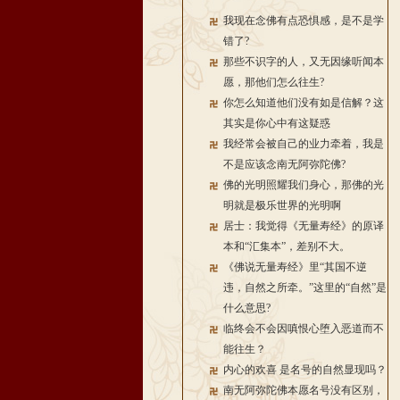
我现在念佛有点恐惧感，是不是学
错了?
那些不识字的人，又无因缘听闻本
愿，那他们怎么往生?
你怎么知道他们没有如是信解？这
其实是你心中有这疑惑
我经常会被自己的业力牵着，我是
不是应该念南无阿弥陀佛?
佛的光明照耀我们身心，那佛的光
明就是极乐世界的光明啊
居士：我觉得《无量寿经》的原译
本和“汇集本”，差别不大。
《佛说无量寿经》里“其国不逆
违，自然之所牵。”这里的“自然”是
什么意思?
临终会不会因嗔恨心堕入恶道而不
能往生？
内心的欢喜 是名号的自然显现吗？
南无阿弥陀佛本愿名号没有区别，