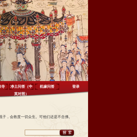
泉寺
净土问答（中
机缘问答
登录
英对照）
视子，会救度一切众生。可他们还是不念佛。