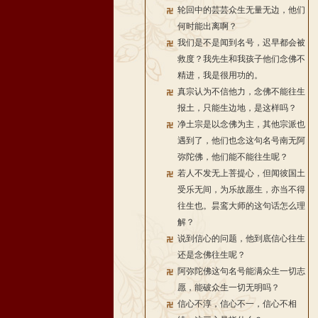
轮回中的芸芸众生无量无边，他们
何时能出离啊？
我们是不是闻到名号，迟早都会被
救度？我先生和我孩子他们念佛不
精进，我是很用功的。
真宗认为不信他力，念佛不能往生
报土，只能生边地，是这样吗？
净土宗是以念佛为主，其他宗派也
遇到了，他们也念这句名号南无阿
弥陀佛，他们能不能往生呢？
若人不发无上菩提心，但闻彼国土
受乐无间，为乐故愿生，亦当不得
往生也。昙鸾大师的这句话怎么理
解？
说到信心的问题，他到底信心往生
还是念佛往生呢？
阿弥陀佛这句名号能满众生一切志
愿，能破众生一切无明吗？
信心不淳，信心不一，信心不相