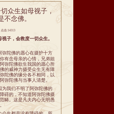
一切众生如母视子，
是不念佛。
点击:14313
母视子，会救度一切众生。
阿弥陀佛的愿心在摄护十方
你有念母亲的心情，兄弟姐
阿弥陀佛欲生我国的愿心所
佛的威神力摄受众生无有障
弥陀佛的缘分各不相同，以
阿弥陀佛与当事人清楚。
因为我们不明了阿弥陀佛的
障碍的，不知道阿弥陀佛摄
范畴。这是凡夫内心无明愚
。
个众生都是没有障碍的，所