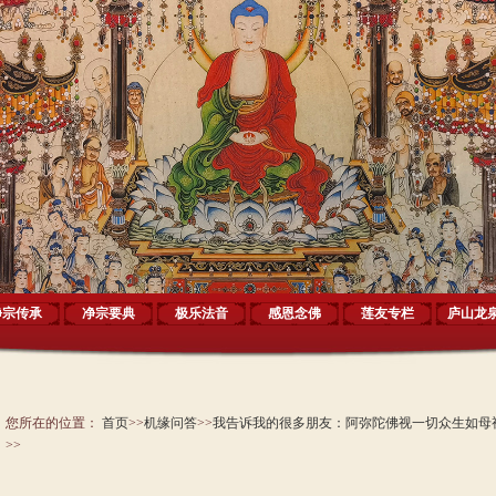
净宗传承
净宗要典
极乐法音
感恩念佛
莲友专栏
庐山龙
您所在的位置：
首页
>>
机缘问答
>>
我告诉我的很多朋友：阿弥陀佛视一切众生如母
>>