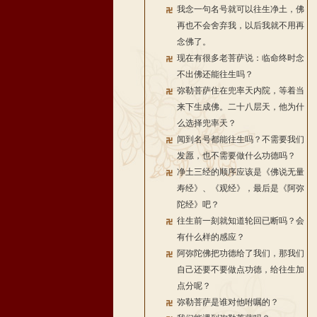
我念一句名号就可以往生净土，佛
再也不会舍弃我，以后我就不用再
念佛了。
现在有很多老菩萨说：临命终时念
不出佛还能往生吗？
弥勒菩萨住在兜率天内院，等着当
来下生成佛。二十八层天，他为什
么选择兜率天？
闻到名号都能往生吗？不需要我们
发愿，也不需要做什么功德吗？
净土三经的顺序应该是《佛说无量
寿经》、《观经》，最后是《阿弥
陀经》吧？
往生前一刻就知道轮回已断吗？会
有什么样的感应？
阿弥陀佛把功德给了我们，那我们
自己还要不要做点功德，给往生加
点分呢？
弥勒菩萨是谁对他咐嘱的？