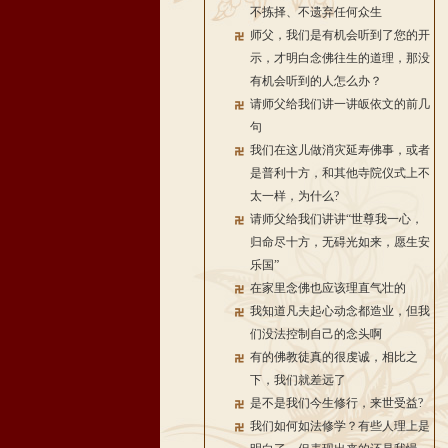
不拣择、不遗弃任何众生
师父，我们是有机会听到了您的开
示，才明白念佛往生的道理，那没
有机会听到的人怎么办？
请师父给我们讲一讲皈依文的前几
句
我们在这儿做消灾延寿佛事，或者
是普利十方，和其他寺院仪式上不
太一样，为什么?
请师父给我们讲讲“世尊我一心，
归命尽十方，无碍光如来，愿生安
乐国”
在家里念佛也应该理直气壮的
我知道凡夫起心动念都造业，但我
们没法控制自己的念头啊
有的佛教徒真的很虔诚，相比之
下，我们就差远了
是不是我们今生修行，来世受益?
我们如何如法修学？有些人理上是