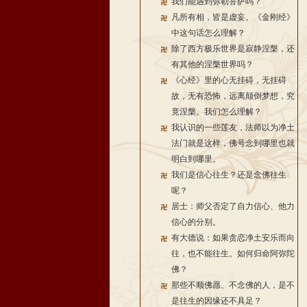
我们能遇到弥勒菩萨吗？
凡所有相，皆是虚妄。《金刚经》
中这句话怎么理解？
除了西方极乐世界是寂静涅槃，还
有其他的涅槃世界吗？
《心经》里的心无挂碍，无挂碍
故，无有恐怖，远离颠倒梦想，究
竟涅槃。我们怎么理解？
我认识的一些莲友，法师以为净土
法门就是这样，佛号念到哪里也就
明白到哪里。
我们是信心往生？还是念佛往生
呢？
居士：师父否定了自力信心、他力
信心的分别。
有大德说：如果贪恋净土安乐而向
往，也不能往生。如何归命阿弥陀
佛？
那些不顺佛愿、不念佛的人，是不
是往生的因缘还不具足？