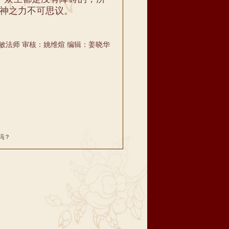
神之力不可思议。
敏法师 审核：姚维煊 编辑：姜晓华
吗？