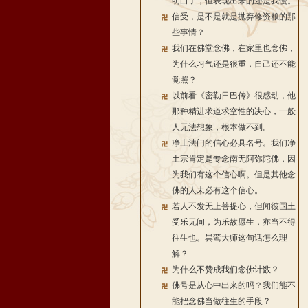
明白了，但表现出来的还是我慢。
信受，是不是就是抛弃修资粮的那
些事情？
我们在佛堂念佛，在家里也念佛，
为什么习气还是很重，自己还不能
觉照？
以前看《密勒日巴传》很感动，他
那种精进求道求空性的决心，一般
人无法想象，根本做不到。
净土法门的信心必具名号。我们净
土宗肯定是专念南无阿弥陀佛，因
为我们有这个信心啊。但是其他念
佛的人未必有这个信心。
若人不发无上菩提心，但闻彼国土
受乐无间，为乐故愿生，亦当不得
往生也。昙鸾大师这句话怎么理
解？
为什么不赞成我们念佛计数？
佛号是从心中出来的吗？我们能不
能把念佛当做往生的手段？