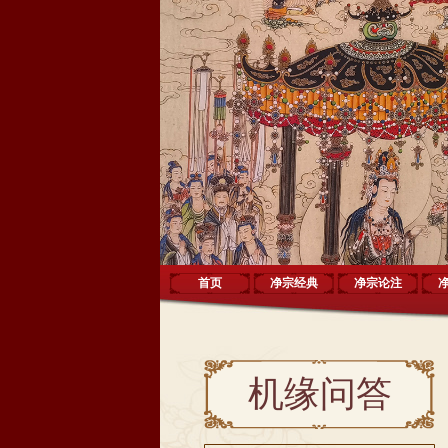
首页
净宗经典
净宗论注
机缘问答