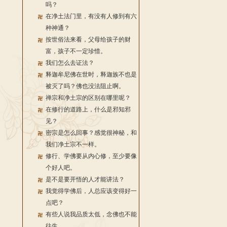
吗？
在净土法门里，有没有人修到有六
种神通？
按世俗法来看，父母给孩子的财
富，孩子不一定珍惜。
我们怎么去证法？
释迦牟尼佛在世时，释迦族不也是
被灭了吗？佛也没法阻止啊。
禅宗和净土宗的区别在哪里呢？
在修行的道路上，什么是邪知邪
见？
密宗是怎么回事？感觉很神秘，和
我们净土宗不一样。
修行、学佛要从内心修，至少要像
个好人吧。
是不是要开悟的人才能讲法？
我觉得学佛后，人总应该变得好一
点吧？
有些人说我品质太低，念佛也不能
往生。