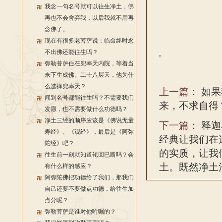
我念一句名号就可以往生净土，佛
再也不会舍弃我，以后我就不用再
念佛了。
现在有很多老菩萨说：临命终时念
不出佛还能往生吗？
'
弥勒菩萨住在兜率天内院，等着当
来下生成佛。二十八层天，他为什
么选择兜率天？
上一篇：
如果
闻到名号都能往生吗？不需要我们
来，不求自得
发愿，也不需要做什么功德吗？
净土三经的顺序应该是《佛说无量
下一篇：
释迦
寿经》、《观经》，最后是《阿弥
经典让我们在
陀经》吧？
的实质，让我
往生前一刻就知道轮回已断吗？会
土。既然净土
有什么样的感应？
阿弥陀佛把功德给了我们，那我们
自己还要不要做点功德，给往生加
点分呢？
弥勒菩萨是谁对他咐嘱的？