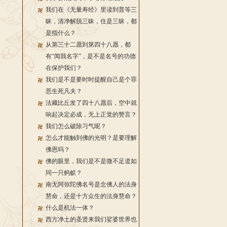
我们在《无量寿经》里读到普等三
昧，清净解脱三昧，住是三昧，都
是指什么？
从第三十二愿到第四十八愿，都
有“闻我名字”，是不是名号的功德
在保护我们？
我们是不是要时时提醒自己是个罪
恶生死凡夫？
法藏比丘发了四十八愿后，空中就
响起决定必成，无上正觉的赞言？
我们怎么破除习气呢？
怎么才能触到佛的光明？是要理解
佛恩吗？
佛的眼里，我们是不是微不足道如
同一只蚂蚁？
南无阿弥陀佛名号是念佛人的法身
慧命，还是十方众生的法身慧命？
什么是机法一体？
西方净土的圣贤来我们娑婆世界也