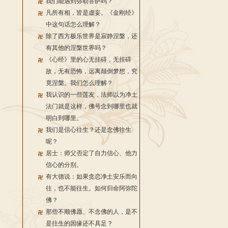
我们能遇到弥勒菩萨吗？
凡所有相，皆是虚妄。《金刚经》
中这句话怎么理解？
除了西方极乐世界是寂静涅槃，还
有其他的涅槃世界吗？
《心经》里的心无挂碍，无挂碍
故，无有恐怖，远离颠倒梦想，究
竟涅槃。我们怎么理解？
我认识的一些莲友，法师以为净土
法门就是这样，佛号念到哪里也就
明白到哪里。
我们是信心往生？还是念佛往生
呢？
居士：师父否定了自力信心、他力
信心的分别。
有大德说：如果贪恋净土安乐而向
往，也不能往生。如何归命阿弥陀
佛？
那些不顺佛愿、不念佛的人，是不
是往生的因缘还不具足？