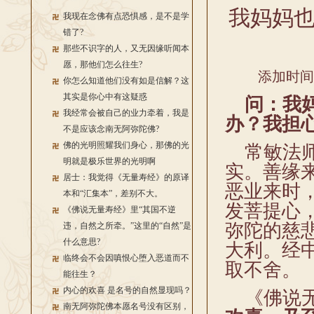
我妈妈也
我现在念佛有点恐惧感，是不是学
错了?
那些不识字的人，又无因缘听闻本
愿，那他们怎么往生?
添加时间：2
你怎么知道他们没有如是信解？这
其实是你心中有这疑惑
问：我妈
我经常会被自己的业力牵着，我是
办？我担
不是应该念南无阿弥陀佛?
佛的光明照耀我们身心，那佛的光
常敏法师
明就是极乐世界的光明啊
实。善缘
居士：我觉得《无量寿经》的原译
恶业来时
本和“汇集本”，差别不大。
发菩提心
《佛说无量寿经》里“其国不逆
弥陀的慈
违，自然之所牵。”这里的“自然”是
什么意思?
大利。经
临终会不会因嗔恨心堕入恶道而不
取不舍。
能往生？
内心的欢喜 是名号的自然显现吗？
《佛说无
南无阿弥陀佛本愿名号没有区别，