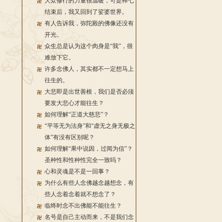
大众修行的力量很温暖，可是禅七
结束后，我又回到了娑婆世界。
有人告诉我，弥陀殿的佛像还没有
开光。
众生总是认为这个肉身是“我”，很
难放下它。
许多念佛人，其实都不一定想马上
往生的。
大悲即是出世善根，我们是否必须
要发大悲心才能往生？
如何理解“正道大慈悲”？
“平等无为法身”和“虚无之身无极之
体”有没有区别呢？
如何理解“果中说因，过闻为信”？
圣种性和性种性完全一致吗？
心和灵魂是不是一回事？
为什么有些人念佛越念越想念，有
些人念着念着就不想念了？
临终时念不出佛能不能往生？
名号是自己主动而来，不是我们念