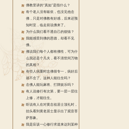
佛教里讲的“真如”是指什么？
有个老人没有皈依，也没见他念
佛，只是对佛教有好感，后来还预
知时至，临走前说佛来了。
为什么我们看不透自己的烦恼？
我能感受到佛的恩德，却看不见
佛。
佛说我们每个人都有佛性，可为什
么我还是个凡夫，看不清世间万物
的真相？
有些人病重时念佛很专一，病好后
就不念了。这种人能往生吗？
念佛人能玩麻将、打牌娱乐吗？
有人说修行有次第，要一层一层往
上修，才能往生。
听说有人在对黄念祖居士顶礼时，
抬头看到黄老居士显示出了观音菩
萨形象。
我是应该一心修行求道来达到某种