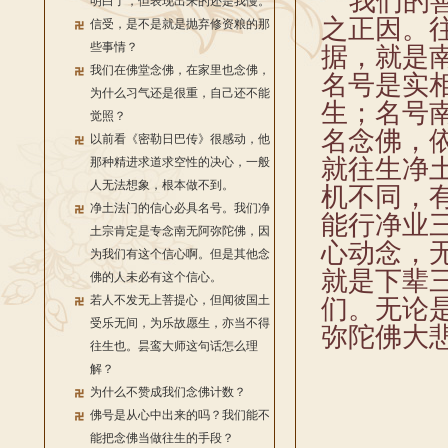
我们的善
明白了，但表现出来的还是我慢。
之正因。
信受，是不是就是抛弃修资粮的那
些事情？
据，就是
我们在佛堂念佛，在家里也念佛，
名号是实
为什么习气还是很重，自己还不能
生；名号
觉照？
名念佛，
以前看《密勒日巴传》很感动，他
就往生净
那种精进求道求空性的决心，一般
人无法想象，根本做不到。
机不同，
净土法门的信心必具名号。我们净
能行净业
土宗肯定是专念南无阿弥陀佛，因
心动念，
为我们有这个信心啊。但是其他念
就是下辈
佛的人未必有这个信心。
若人不发无上菩提心，但闻彼国土
们。无论
受乐无间，为乐故愿生，亦当不得
弥陀佛大
往生也。昙鸾大师这句话怎么理
解？
为什么不赞成我们念佛计数？
佛号是从心中出来的吗？我们能不
能把念佛当做往生的手段？