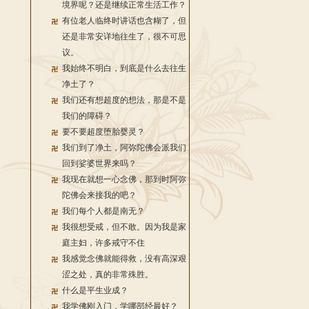
境界呢？还是继续正常生活工作？
有位老人临终时讲话也含糊了，但
还是非常安详地往生了，很不可思
议。
我始终不明白，到底是什么去往生
净土了？
我们还有想超度的想法，那是不是
我们的障碍？
要不要超度堕胎婴灵？
我们到了净土，阿弥陀佛会派我们
回到娑婆世界来吗？
我现在就想一心念佛，那到时阿弥
陀佛会来接我的吧？
我们每个人都是南无？
我很想受戒，但不敢。因为我是家
庭主妇，许多戒守不住
我感觉念佛就能得救，没有高深艰
涩之处，真的非常殊胜。
什么是平生业成？
我学佛刚入门，学哪部经最好？