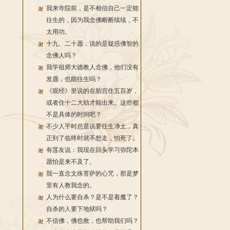
我来寺院前，是不相信自己一定能
往生的，因为我念佛断断续续，不
太用功。
十九、二十愿，说的是疑惑佛智的
念佛人吗？
我学祖师大德教人念佛，他们没有
发愿，也能往生吗？
《观经》里说的在胎宫住五百岁，
或者住十二大劫才能出来。这些都
不是具体的时间吧？
不少人平时总是说要往生净土，真
正到了临终时就不想走，怕死了。
有莲友说：我现在回头学习弥陀本
愿怕是来不及了。
我一直念文殊菩萨的心咒，那是梦
里有人教我念的。
人为什么要自杀？是不是着魔了？
自杀的人要下地狱吗？
不信佛，佛也救，也帮助我们吗？