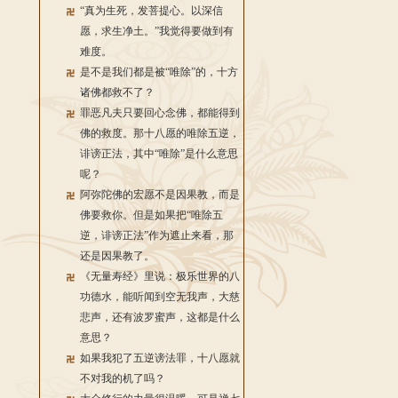
“真为生死，发菩提心。以深信
愿，求生净土。”我觉得要做到有
难度。
是不是我们都是被“唯除”的，十方
诸佛都救不了？
罪恶凡夫只要回心念佛，都能得到
佛的救度。那十八愿的唯除五逆，
诽谤正法，其中“唯除”是什么意思
呢？
阿弥陀佛的宏愿不是因果教，而是
佛要救你。但是如果把“唯除五
逆，诽谤正法”作为遮止来看，那
还是因果教了。
《无量寿经》里说：极乐世界的八
功德水，能听闻到空无我声，大慈
悲声，还有波罗蜜声，这都是什么
意思？
如果我犯了五逆谤法罪，十八愿就
不对我的机了吗？