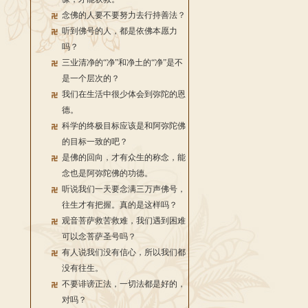
念佛的人要不要努力去行持善法？
听到佛号的人，都是依佛本愿力
吗？
三业清净的“净”和净土的“净”是不
是一个层次的？
我们在生活中很少体会到弥陀的恩
德。
科学的终极目标应该是和阿弥陀佛
的目标一致的吧？
是佛的回向，才有众生的称念，能
念也是阿弥陀佛的功德。
听说我们一天要念满三万声佛号，
往生才有把握。真的是这样吗？
观音菩萨救苦救难，我们遇到困难
可以念菩萨圣号吗？
有人说我们没有信心，所以我们都
没有往生。
不要诽谤正法，一切法都是好的，
对吗？