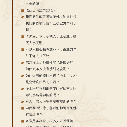
出来的吗？
法音是有法力的吧？
我们遇到南无阿弥陀佛，知道他是
我们的依靠，就不会被业力牵引了
吗？
请师父开示，令我入于正定业，彻
底入佛光明。
不少人担心临终放不下，被业力牵
引不知去往何处。
东方净土药师佛那里也是很好的，
为什么东方没有接引之说呢？
为什么有的修行人进了净土门，还
是会计度自己的东西？
净土宗的善知识是专门宣扬南无阿
弥陀佛名号功德的吗？
善人、恶人往生是没有差别的吗？
学佛要有法缘，那我们和阿弥陀佛
有法缘吗？
名号是实相身，很多人可以理解，