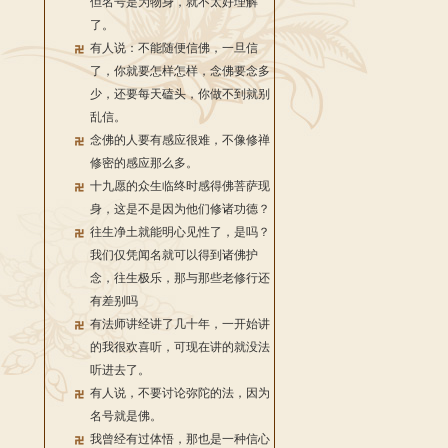
但名号是为物身，就不太好理解
了。
有人说：不能随便信佛，一旦信
了，你就要怎样怎样，念佛要念多
少，还要每天磕头，你做不到就别
乱信。
念佛的人要有感应很难，不像修禅
修密的感应那么多。
十九愿的众生临终时感得佛菩萨现
身，这是不是因为他们修诸功德？
往生净土就能明心见性了，是吗？
我们仅凭闻名就可以得到诸佛护
念，往生极乐，那与那些老修行还
有差别吗
有法师讲经讲了几十年，一开始讲
的我很欢喜听，可现在讲的就没法
听进去了。
有人说，不要讨论弥陀的法，因为
名号就是佛。
我曾经有过体悟，那也是一种信心