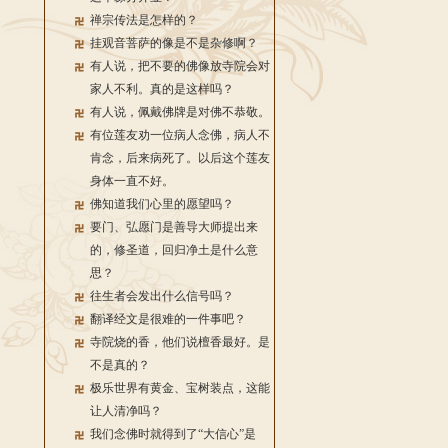
禅宗传法是怎样的？
挂观音菩萨的像是不是杂修啊？
有人说，把不要的佛像放寺院会对
家人不利。真的是这样吗？
有人说，佩戴佛牌是对佛不恭敬。
有位莲友劝一位病人念佛，病人不
肯念，后来病死了。以后这个莲友
身体一直不好。
佛知道我们心里的愿望吗？
要门、弘愿门是善导大师提出来
的，修圣道，回归净土是什么意
思？
往生者会发出什么信号吗？
翻译经文是很难的一件事吧？
寺院烧的香，他们说檀香最好。是
不是真的？
极乐世界有黄金、宝树装点，这能
让人清净吗？
我们念佛时就得到了“大信心”是