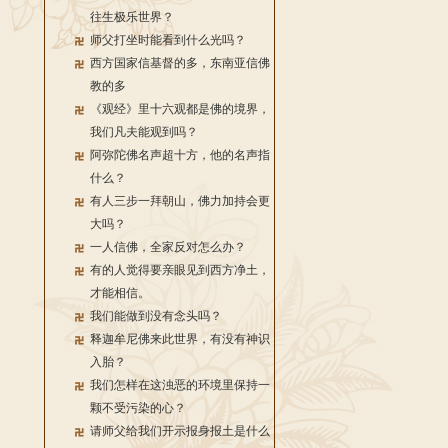
往生极乐世界？
师父打坐时能看到什么光吗？
西方国家信基督的多，东南亚信佛
教的多
《观经》里十六观都是佛的境界，
我们凡夫能观到吗？
阿弥陀佛名声超十方，他的名声指
什么？
有人三步一拜朝山，佛力加持会更
大吗？
一人信佛，全家反对怎么办？
有的人觉得要亲眼见到西方净土，
才能相信。
我们能做到没有念头吗？
释迦牟尼佛来此世界，有没有神识
入胎？
我们怎样在这浊恶的环境里保持一
颗不受污染的心？
请师父给我们开示报身报土是什么