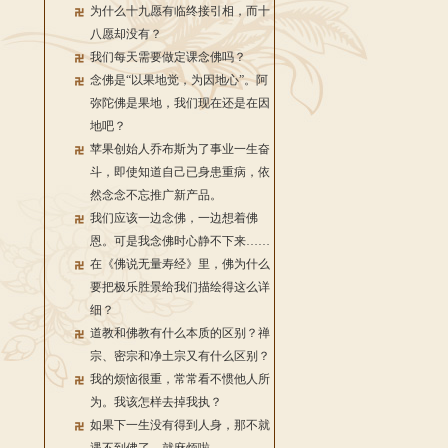
为什么十九愿有临终接引相，而十
八愿却没有？
我们每天需要做定课念佛吗？
念佛是“以果地觉，为因地心”。阿
弥陀佛是果地，我们现在还是在因
地吧？
苹果创始人乔布斯为了事业一生奋
斗，即使知道自己已身患重病，依
然念念不忘推广新产品。
我们应该一边念佛，一边想着佛
恩。可是我念佛时心静不下来……
在《佛说无量寿经》里，佛为什么
要把极乐胜景给我们描绘得这么详
细？
道教和佛教有什么本质的区别？禅
宗、密宗和净土宗又有什么区别？
我的烦恼很重，常常看不惯他人所
为。我该怎样去掉我执？
如果下一生没有得到人身，那不就