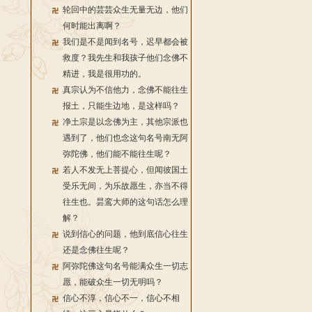
轮回中的芸芸众生无量无边，他们
何时能出离啊？
我们是不是闻到名号，迟早都会被
救度？我先生和我孩子他们念佛不
精进，我是很用功的。
真宗认为不信他力，念佛不能往生
报土，只能生边地，是这样吗？
净土宗是以念佛为主，其他宗派也
遇到了，他们也念这句名号南无阿
弥陀佛，他们能不能往生呢？
若人不发无上菩提心，但闻彼国土
受乐无间，为乐故愿生，亦当不得
往生也。昙鸾大师的这句话怎么理
解？
说到信心的问题，他到底信心往生
还是念佛往生呢？
阿弥陀佛这句名号能满众生一切志
愿，能破众生一切无明吗？
信心不淳，信心不一，信心不相