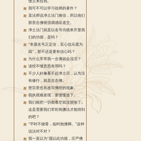
债主来拉我。
我可不可以学习祖师的著作？
某法师说净土法门难信，所以他们
那里念佛很强调感应道交。
净土法门就是以名号功德来开显我
们的功德，是吗？
“本愿名号正定业，至心信乐愿为
因”，那不还是要有信心吗？
为什么常常我一念佛就会流泪？
读经不懂意思有用吗？
不少人好像看不起净土宗，认为没
有修行，就是念念佛。
密宗里也有改写佛经的现象。
我执很难发现，要慢慢放下。
我们能把一切都看空就没烦恼了。
这是需要我们常听闻佛法才能得到
的吧？
“平时不烧香，临时抱佛脚。”这种
说法对不对？
我一直以为“愿以此功德，庄严佛