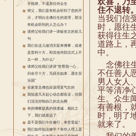
欢喜，乃
不拣择、不遗弃任何众生
住不退转
师父，我们是有机会听到了您的开
当我们信
示，才明白念佛往生的道理，那没
有机会听到的人怎么办？
时，愿往
请师父给我们讲一讲皈依文的前几
获得往生
句
道路上，
我们在这儿做消灾延寿佛事，或者
中。
是普利十方，和其他寺院仪式上不
太一样，为什么?
念佛往生
请师父给我们讲讲“世尊我一心，
不任善人
归命尽十方，无碍光如来，愿生安
男人女人、
乐国”
在家里念佛也应该理直气壮的
平等清净
我知道凡夫起心动念都造业，但我
生。众生
们没法控制自己的念头啊
有善根，
有的佛教徒真的很虔诚，相比之
时，明了
下，我们就差远了
就来了。
是不是我们今生修行，来世受益?
我们如何如法修学？有些人理上是