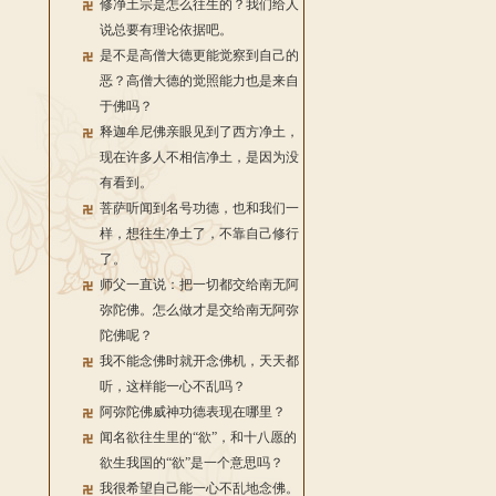
修净土宗是怎么往生的？我们给人
说总要有理论依据吧。
是不是高僧大德更能觉察到自己的
恶？高僧大德的觉照能力也是来自
于佛吗？
释迦牟尼佛亲眼见到了西方净土，
现在许多人不相信净土，是因为没
有看到。
菩萨听闻到名号功德，也和我们一
样，想往生净土了，不靠自己修行
了。
师父一直说：把一切都交给南无阿
弥陀佛。怎么做才是交给南无阿弥
陀佛呢？
我不能念佛时就开念佛机，天天都
听，这样能一心不乱吗？
阿弥陀佛威神功德表现在哪里？
闻名欲往生里的“欲”，和十八愿的
欲生我国的“欲”是一个意思吗？
我很希望自己能一心不乱地念佛。