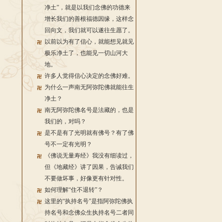
净土”，就是以我们念佛的功德来
增长我们的善根福德因缘，这样念
回向文，我们就可以遂往生愿了。
以前以为有了信心，就能想见就见
极乐净土了，也能见一切山河大
地。
许多人觉得信心决定的念佛好难。
为什么一声南无阿弥陀佛就能往生
净土？
南无阿弥陀佛名号是法藏的，也是
我们的，对吗？
是不是有了光明就有佛号？有了佛
号不一定有光明？
《佛说无量寿经》我没有细读过，
但《地藏经》讲了因果，告诫我们
不要做坏事，好像更有针对性。
如何理解“住不退转”？
这里的“执持名号”是指阿弥陀佛执
持名号和念佛众生执持名号二者同