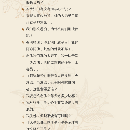
要受苦吗？
净土法门有没有清净心一说？
有些人喜欢神通。佛的大弟子目犍
连就是神通第一。
我们那么愚痴，为什么能刹那成佛
呢？
有法师说：净土法门就是专门礼拜
阿弥陀佛，其他的佛就不拜了。
念佛法门真的太好了。我一边干活
一边念佛，也能成就我的往生，太
容易了。
《阿弥陀经》里若有人已发愿、今
发愿、当发愿，欲生阿弥陀佛国
者。这里发愿是谁？
我该怎么念佛？每天念多少达标？
我对往生一事，心里其实还是没有
底的。
我供佛，但我不烧香可以吗？
什么是念佛三昧？是不是菩萨才有
这个缘分开显？