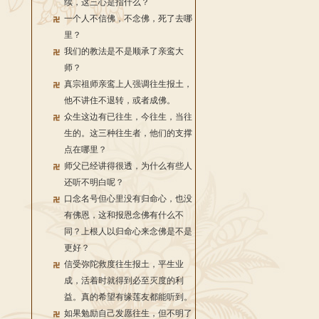
续，这三心是指什么？
一个人不信佛，不念佛，死了去哪
里？
我们的教法是不是顺承了亲鸾大
师？
真宗祖师亲鸾上人强调往生报土，
他不讲住不退转，或者成佛。
众生这边有已往生，今往生，当往
生的。这三种往生者，他们的支撑
点在哪里？
师父已经讲得很透，为什么有些人
还听不明白呢？
口念名号但心里没有归命心，也没
有佛恩，这和报恩念佛有什么不
同？上根人以归命心来念佛是不是
更好？
信受弥陀救度往生报土，平生业
成，活着时就得到必至灭度的利
益。真的希望有缘莲友都能听到。
如果勉励自己发愿往生，但不明了