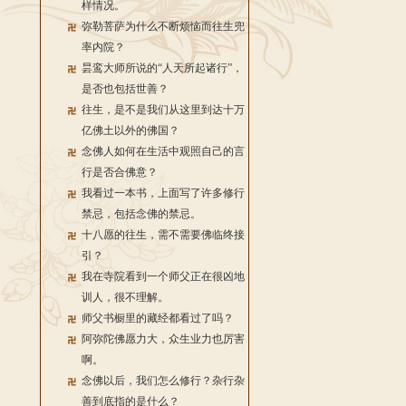
样情况。
弥勒菩萨为什么不断烦恼而往生兜
率内院？
昙鸾大师所说的“人天所起诸行”，
是否也包括世善？
往生，是不是我们从这里到达十万
亿佛土以外的佛国？
念佛人如何在生活中观照自己的言
行是否合佛意？
我看过一本书，上面写了许多修行
禁忌，包括念佛的禁忌。
十八愿的往生，需不需要佛临终接
引？
我在寺院看到一个师父正在很凶地
训人，很不理解。
师父书橱里的藏经都看过了吗？
阿弥陀佛愿力大，众生业力也厉害
啊。
念佛以后，我们怎么修行？杂行杂
善到底指的是什么？