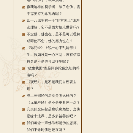
遇不到佛了，就麻烦啦。
像我这样的初学者，除了念佛，需
不需要持咒念咒语呢？
四十八愿里有一个“他方国土”该怎
么理解，它不是西方极乐世界吗？
不念佛，佛也在，是不是可以理解
成即使不念，佛的愿力也在？
《弥陀经》上说一心不乱能得往
生。假如只是一心不乱，没有信愿
持名是不是也可以往生呢？
“欲生我国”也是阿弥陀佛急切的呼
唤吗？
《观经》，是不是我们自己要去
观？
净土三部经的层次是怎么样的？
《无量寿经》是不是更具体一点？
凡夫的念头都是贪嗔痴烦恼。念佛
是缘十法界，是多多益善的吧？
我们每念一声佛号都是佛的恩德。
我们不念时佛恩还在吗？