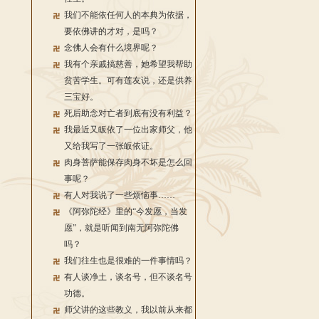
我们不能依任何人的本典为依据，
要依佛讲的才对，是吗？
念佛人会有什么境界呢？
我有个亲戚搞慈善，她希望我帮助
贫苦学生。可有莲友说，还是供养
三宝好。
死后助念对亡者到底有没有利益？
我最近又皈依了一位出家师父，他
又给我写了一张皈依证。
肉身菩萨能保存肉身不坏是怎么回
事呢？
有人对我说了一些烦恼事……
《阿弥陀经》里的“今发愿，当发
愿”，就是听闻到南无阿弥陀佛
吗？
我们往生也是很难的一件事情吗？
有人谈净土，谈名号，但不谈名号
功德。
师父讲的这些教义，我以前从来都