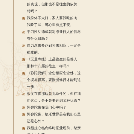
的表现，但那也不是往生的依凭，
对吗？
我身体不太好，家人要我吃的肉，
我吃了些。可心里有点不安。
学习性功德成就对净业行人的信愿
有什么帮助？
自力念佛要达到和佛相应，一定是
很难的。
《无量寿经》上品往生的是善人，
那和十八愿的往生一样吗？
《弥陀要解》念念相应念念佛，这
个境界很高，要慢慢修行才能到这
一步。
救度在佛那边是无条件的，但在我
们这边，是不是要达到某种状态？
阿弥陀佛在我们心中吗？
阿弥陀佛、极乐世界是在我们心里
还是心外？
我很担心临命终时恶业现前，怨亲