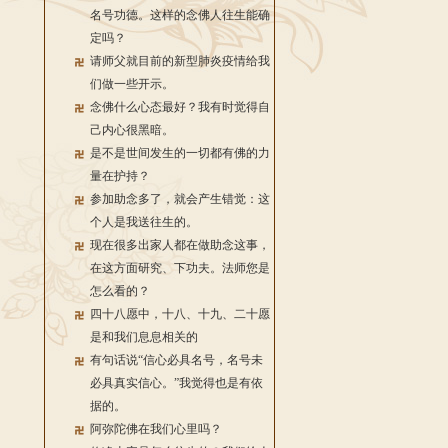
名号功德。这样的念佛人往生能确
定吗？
请师父就目前的新型肺炎疫情给我
们做一些开示。
念佛什么心态最好？我有时觉得自
己内心很黑暗。
是不是世间发生的一切都有佛的力
量在护持？
参加助念多了，就会产生错觉：这
个人是我送往生的。
现在很多出家人都在做助念这事，
在这方面研究、下功夫。法师您是
怎么看的？
四十八愿中，十八、十九、二十愿
是和我们息息相关的
有句话说“信心必具名号，名号未
必具真实信心。”我觉得也是有依
据的。
阿弥陀佛在我们心里吗？