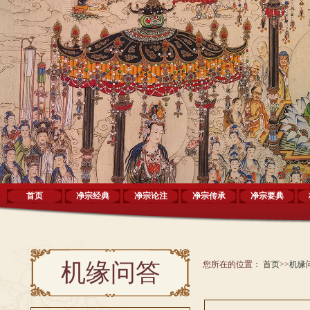
首页
净宗经典
净宗论注
净宗传承
净宗要典
机缘问答
您所在的位置：
首页
>>
机缘