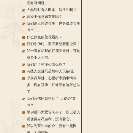
没有听闻过。
人临终时有人助念，能往生吗？
读经不懂意思有用吗？
我们是三恶道众生，也是魔道众生
吗？
什么颜色的莲花最好？
我们念佛时，要不要想着消业障？
我一直在劝我的好朋友念佛，可她
总是不太相信。
我们起了骄慢心怎么办？
有些人念佛只是想得人天福报。
以前我拜佛，心里祈求的事情很
多；现在拜佛，好像没有这些想法
了。
我们念佛时就得到了“大信心”是
吗？
学佛后不大爱管闲事了，所以被人
说变得自私自利，没有爱心。
我以为畜生道的众生要有一定因
缘，才能获救。