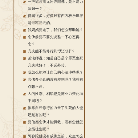
一声称念南无阿弥陀佛，是不是万
法归一？
佛国很多，好像只有西方极乐世界
是最容易去的。
我妈妈要走了，我们怎么帮助她？
念佛前要不要先调整一下心态再
念？
凡夫能不能修行到“无分别”？
某法师说：知道自己是个罪恶生死
凡夫就好了，不必外传。
我怎么能够让自己的心清净些呢？
念佛多少真的没有差别吗？我总有
点想不通。
人的性别、相貌也是随业力变化而
不同吧？
依靠自己修行的力量了生死的人也
还是有的吧？
要信愿念佛才能得救，没有念佛怎
么能往生呢？
阿弥陀佛没有成佛之前，众生怎么