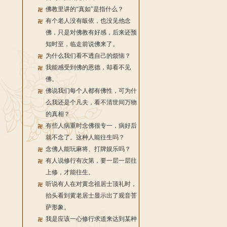
佛教里讲的“真如”是指什么？
有个老人没有皈依，也没见他念
佛，只是对佛教有好感，后来还预
知时至，临走前说佛来了。
为什么我们看不透自己的烦恼？
我能感受到佛的恩德，却看不见
佛。
佛说我们每个人都有佛性，可为什
么我还是个凡夫，看不清世间万物
的真相？
有些人病重时念佛很专一，病好后
就不念了。这种人能往生吗？
念佛人能玩麻将、打牌娱乐吗？
有人说修行有次第，要一层一层往
上修，才能往生。
听说有人在对黄念祖居士顶礼时，
抬头看到黄老居士显示出了观音菩
萨形象。
我是应该一心修行求道来达到某种