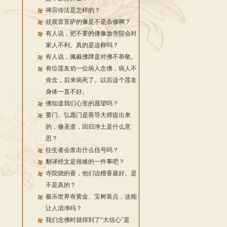
禅宗传法是怎样的？
挂观音菩萨的像是不是杂修啊？
有人说，把不要的佛像放寺院会对
家人不利。真的是这样吗？
有人说，佩戴佛牌是对佛不恭敬。
有位莲友劝一位病人念佛，病人不
肯念，后来病死了。以后这个莲友
身体一直不好。
佛知道我们心里的愿望吗？
要门、弘愿门是善导大师提出来
的，修圣道，回归净土是什么意
思？
往生者会发出什么信号吗？
翻译经文是很难的一件事吧？
寺院烧的香，他们说檀香最好。是
不是真的？
极乐世界有黄金、宝树装点，这能
让人清净吗？
我们念佛时就得到了“大信心”是