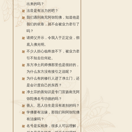
出来的吗？
法音是有法力的吧？
我们遇到南无阿弥陀佛，知道他是
我们的依靠，就不会被业力牵引了
吗？
请师父开示，令我入于正定业，彻
底入佛光明。
不少人担心临终放不下，被业力牵
引不知去往何处。
东方净土药师佛那里也是很好的，
为什么东方没有接引之说呢？
为什么有的修行人进了净土门，还
是会计度自己的东西？
净土宗的善知识是专门宣扬南无阿
弥陀佛名号功德的吗？
善人、恶人往生是没有差别的吗？
学佛要有法缘，那我们和阿弥陀佛
有法缘吗？
名号是实相身，很多人可以理解，