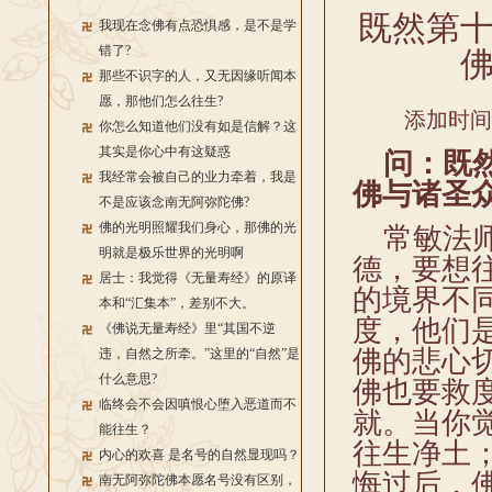
既然第
我现在念佛有点恐惧感，是不是学
错了?
那些不识字的人，又无因缘听闻本
愿，那他们怎么往生?
添加时间：2
你怎么知道他们没有如是信解？这
其实是你心中有这疑惑
问：既然
我经常会被自己的业力牵着，我是
佛与诸圣
不是应该念南无阿弥陀佛?
佛的光明照耀我们身心，那佛的光
常敏法师
明就是极乐世界的光明啊
德，要想
居士：我觉得《无量寿经》的原译
的境界不
本和“汇集本”，差别不大。
度，他们
《佛说无量寿经》里“其国不逆
佛的悲心
违，自然之所牵。”这里的“自然”是
什么意思?
佛也要救
临终会不会因嗔恨心堕入恶道而不
就。当你
能往生？
往生净土
内心的欢喜 是名号的自然显现吗？
悔过后，
南无阿弥陀佛本愿名号没有区别，