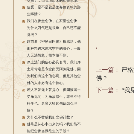
明白了，但表现出来的还是我慢。
信受，是不是就是抛弃修资粮的那
些事情？
我们在佛堂念佛，在家里也念佛，
为什么习气还是很重，自己还不能
觉照？
以前看《密勒日巴传》很感动，他
'
那种精进求道求空性的决心，一般
人无法想象，根本做不到。
净土法门的信心必具名号。我们净
上一篇：
严格
土宗肯定是专念南无阿弥陀佛，因
为我们有这个信心啊。但是其他念
佛？
佛的人未必有这个信心。
下一篇：
“我
若人不发无上菩提心，但闻彼国土
受乐无间，为乐故愿生，亦当不得
往生也。昙鸾大师这句话怎么理
解？
为什么不赞成我们念佛计数？
佛号是从心中出来的吗？我们能不
能把念佛当做往生的手段？