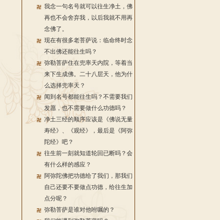
我念一句名号就可以往生净土，佛
再也不会舍弃我，以后我就不用再
念佛了。
现在有很多老菩萨说：临命终时念
不出佛还能往生吗？
弥勒菩萨住在兜率天内院，等着当
来下生成佛。二十八层天，他为什
么选择兜率天？
闻到名号都能往生吗？不需要我们
发愿，也不需要做什么功德吗？
净土三经的顺序应该是《佛说无量
寿经》、《观经》，最后是《阿弥
陀经》吧？
往生前一刻就知道轮回已断吗？会
有什么样的感应？
阿弥陀佛把功德给了我们，那我们
自己还要不要做点功德，给往生加
点分呢？
弥勒菩萨是谁对他咐嘱的？