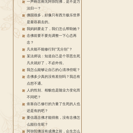
一声称念南无阿弥陀佛，是不是万
法归一？
佛国很多，好像只有西方极乐世界
是最容易去的。
我妈妈要走了，我们怎么帮助她？
念佛前要不要先调整一下心态再
念？
凡夫能不能修行到“无分别”？
某法师说：知道自己是个罪恶生死
凡夫就好了，不必外传。
我怎么能够让自己的心清净些呢？
念佛多少真的没有差别吗？我总有
点想不通。
人的性别、相貌也是随业力变化而
不同吧？
依靠自己修行的力量了生死的人也
还是有的吧？
要信愿念佛才能得救，没有念佛怎
么能往生呢？
阿弥陀佛没有成佛之前，众生怎么