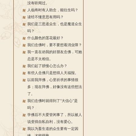
没有听闻过。
人临终时有人助念，能往生吗？
读经不懂意思有用吗？
我们是三恶道众生，也是魔道众生
吗？
什么颜色的莲花最好？
我们念佛时，要不要想着消业障？
我一直在劝我的好朋友念佛，可她
总是不太相信。
我们起了骄慢心怎么办？
有些人念佛只是想得人天福报。
以前我拜佛，心里祈求的事情很
多；现在拜佛，好像没有这些想法
了。
我们念佛时就得到了“大信心”是
吗？
学佛后不大爱管闲事了，所以被人
说变得自私自利，没有爱心。
我以为畜生道的众生要有一定因
缘，才能获救。