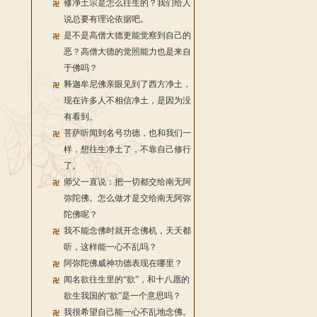
修净土宗是怎么往生的？我们给人
说总要有理论依据吧。
是不是高僧大德更能觉察到自己的
恶？高僧大德的觉照能力也是来自
于佛吗？
释迦牟尼佛亲眼见到了西方净土，
现在许多人不相信净土，是因为没
有看到。
菩萨听闻到名号功德，也和我们一
样，想往生净土了，不靠自己修行
了。
师父一直说：把一切都交给南无阿
弥陀佛。怎么做才是交给南无阿弥
陀佛呢？
我不能念佛时就开念佛机，天天都
听，这样能一心不乱吗？
阿弥陀佛威神功德表现在哪里？
闻名欲往生里的“欲”，和十八愿的
欲生我国的“欲”是一个意思吗？
我很希望自己能一心不乱地念佛。