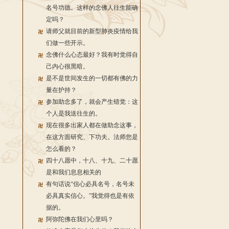
名号功德。这样的念佛人往生能确
定吗？
请师父就目前的新型肺炎疫情给我
们做一些开示。
念佛什么心态最好？我有时觉得自
己内心很黑暗。
是不是世间发生的一切都有佛的力
量在护持？
参加助念多了，就会产生错觉：这
个人是我送往生的。
现在很多出家人都在做助念这事，
在这方面研究、下功夫。法师您是
怎么看的？
四十八愿中，十八、十九、二十愿
是和我们息息相关的
有句话说“信心必具名号，名号未
必具真实信心。”我觉得也是有依
据的。
阿弥陀佛在我们心里吗？