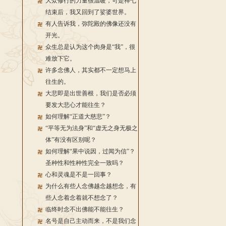
大众修行的力量很温暖，可是禅七
结束后，我又回到了娑婆世界。
有人告诉我，弥陀殿的佛像还没有
开光。
众生总是认为这个肉身是“我”，很
难放下它。
许多念佛人，其实都不一定想马上
往生的。
大悲即是出世善根，我们是否必须
要发大悲心才能往生？
如何理解“正道大慈悲”？
“平等无为法身”和“虚无之身无极之
体”有没有区别呢？
如何理解“果中说因，过闻为信”？
圣种性和性种性完全一致吗？
心和灵魂是不是一回事？
为什么有些人念佛越念越想念，有
些人念着念着就不想念了？
临终时念不出佛能不能往生？
名号是自己主动而来，不是我们念