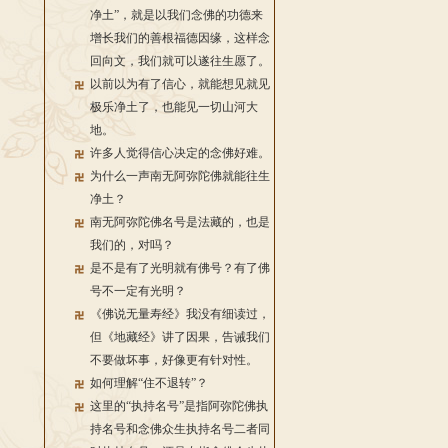
净土”，就是以我们念佛的功德来
增长我们的善根福德因缘，这样念
回向文，我们就可以遂往生愿了。
以前以为有了信心，就能想见就见
极乐净土了，也能见一切山河大
地。
许多人觉得信心决定的念佛好难。
为什么一声南无阿弥陀佛就能往生
净土？
南无阿弥陀佛名号是法藏的，也是
我们的，对吗？
是不是有了光明就有佛号？有了佛
号不一定有光明？
《佛说无量寿经》我没有细读过，
但《地藏经》讲了因果，告诫我们
不要做坏事，好像更有针对性。
如何理解“住不退转”？
这里的“执持名号”是指阿弥陀佛执
持名号和念佛众生执持名号二者同