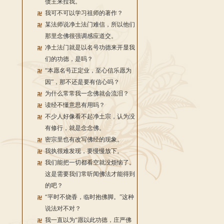
债主来拉我。
我可不可以学习祖师的著作？
某法师说净土法门难信，所以他们
那里念佛很强调感应道交。
净土法门就是以名号功德来开显我
们的功德，是吗？
“本愿名号正定业，至心信乐愿为
因”，那不还是要有信心吗？
为什么常常我一念佛就会流泪？
读经不懂意思有用吗？
不少人好像看不起净土宗，认为没
有修行，就是念念佛。
密宗里也有改写佛经的现象。
我执很难发现，要慢慢放下。
我们能把一切都看空就没烦恼了。
这是需要我们常听闻佛法才能得到
的吧？
“平时不烧香，临时抱佛脚。”这种
说法对不对？
我一直以为“愿以此功德，庄严佛