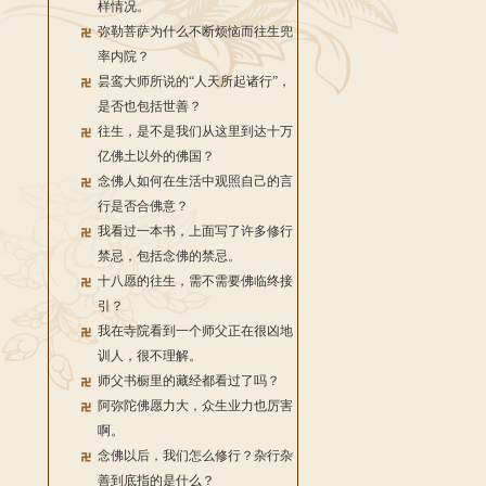
样情况。
弥勒菩萨为什么不断烦恼而往生兜
率内院？
昙鸾大师所说的“人天所起诸行”，
是否也包括世善？
往生，是不是我们从这里到达十万
亿佛土以外的佛国？
念佛人如何在生活中观照自己的言
行是否合佛意？
我看过一本书，上面写了许多修行
禁忌，包括念佛的禁忌。
十八愿的往生，需不需要佛临终接
引？
我在寺院看到一个师父正在很凶地
训人，很不理解。
师父书橱里的藏经都看过了吗？
阿弥陀佛愿力大，众生业力也厉害
啊。
念佛以后，我们怎么修行？杂行杂
善到底指的是什么？