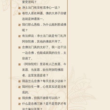
要受苦吗？
净土法门有没有清净心一说？
有些人喜欢神通。佛的大弟子目犍
连就是神通第一。
我们那么愚痴，为什么能刹那成佛
呢？
有法师说：净土法门就是专门礼拜
阿弥陀佛，其他的佛就不拜了。
念佛法门真的太好了。我一边干活
一边念佛，也能成就我的往生，太
容易了。
《阿弥陀经》里若有人已发愿、今
发愿、当发愿，欲生阿弥陀佛国
者。这里发愿是谁？
我该怎么念佛？每天念多少达标？
我对往生一事，心里其实还是没有
底的。
我供佛，但我不烧香可以吗？
什么是念佛三昧？是不是菩萨才有
这个缘分开显？