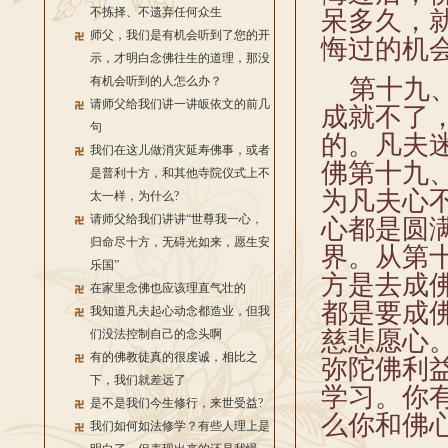
不拣择、不遗弃任何众生
呆多久，
师父，我们是有机会听到了您的开
悔过的机
示，才明白念佛往生的道理，那没
有机会听到的人怎么办？
第十九、
请师父给我们讲一讲皈依文的前几
成就不了
句
的。凡夫
我们在这儿做消灾延寿佛事，或者
佛第十九
是普利十方，和其他寺院仪式上不
为凡夫心
太一样，为什么?
请师父给我们讲讲“世尊我一心，
心都是圆
归命尽十方，无碍光如来，愿生安
界。从第
乐国”
方是去成
在家里念佛也应该理直气壮的
都是要成
我知道凡夫起心动念都造业，但我
慈悲愿心
们没法控制自己的念头啊
有的佛教徒真的很虔诚，相比之
弥陀佛利
下，我们就差远了
学习。你
是不是我们今生修行，来世受益?
么你和佛
我们如何如法修学？有些人理上是