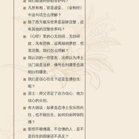
我们能遇到弥勒菩萨吗？
凡所有相，皆是虚妄。《金刚经》
中这句话怎么理解？
除了西方极乐世界是寂静涅槃，还
有其他的涅槃世界吗？
《心经》里的心无挂碍，无挂碍
故，无有恐怖，远离颠倒梦想，究
竟涅槃。我们怎么理解？
我认识的一些莲友，法师以为净土
法门就是这样，佛号念到哪里也就
明白到哪里。
我们是信心往生？还是念佛往生
呢？
居士：师父否定了自力信心、他力
信心的分别。
有大德说：如果贪恋净土安乐而向
往，也不能往生。如何归命阿弥陀
佛？
那些不顺佛愿、不念佛的人，是不
是往生的因缘还不具足？