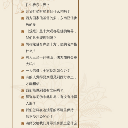
往生极乐世界？
师父打坐时能看到什么光吗？
西方国家信基督的多，东南亚信佛
教的多
《观经》里十六观都是佛的境界，
我们凡夫能观到吗？
阿弥陀佛名声超十方，他的名声指
什么？
有人三步一拜朝山，佛力加持会更
大吗？
一人信佛，全家反对怎么办？
有的人觉得要亲眼见到西方净土，
才能相信。
我们能做到没有念头吗？
释迦牟尼佛来此世界，有没有神识
入胎？
我们怎样在这浊恶的环境里保持一
颗不受污染的心？
请师父给我们开示报身报土是什么