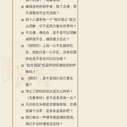
遇不到佛了，就麻烦啦。
像我这样的初学者，除了念佛，需
不需要持咒念咒语呢？
四十八愿里有一个“他方国土”该怎
么理解，它不是西方极乐世界吗？
不念佛，佛也在，是不是可以理解
成即使不念，佛的愿力也在？
《弥陀经》上说一心不乱能得往
生。假如只是一心不乱，没有信愿
持名是不是也可以往生呢？
“欲生我国”也是阿弥陀佛急切的呼
唤吗？
《观经》，是不是我们自己要去
观？
净土三部经的层次是怎么样的？
《无量寿经》是不是更具体一点？
凡夫的念头都是贪嗔痴烦恼。念佛
是缘十法界，是多多益善的吧？
我们每念一声佛号都是佛的恩德。
我们不念时佛恩还在吗？