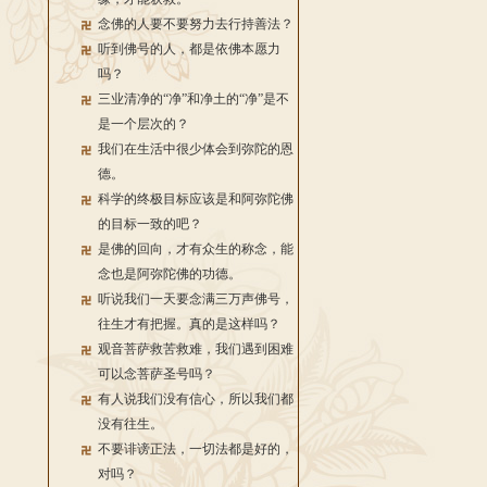
念佛的人要不要努力去行持善法？
听到佛号的人，都是依佛本愿力
吗？
三业清净的“净”和净土的“净”是不
是一个层次的？
我们在生活中很少体会到弥陀的恩
德。
科学的终极目标应该是和阿弥陀佛
的目标一致的吧？
是佛的回向，才有众生的称念，能
念也是阿弥陀佛的功德。
听说我们一天要念满三万声佛号，
往生才有把握。真的是这样吗？
观音菩萨救苦救难，我们遇到困难
可以念菩萨圣号吗？
有人说我们没有信心，所以我们都
没有往生。
不要诽谤正法，一切法都是好的，
对吗？