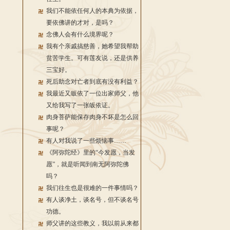
我们不能依任何人的本典为依据，
要依佛讲的才对，是吗？
念佛人会有什么境界呢？
我有个亲戚搞慈善，她希望我帮助
贫苦学生。可有莲友说，还是供养
三宝好。
死后助念对亡者到底有没有利益？
我最近又皈依了一位出家师父，他
又给我写了一张皈依证。
肉身菩萨能保存肉身不坏是怎么回
事呢？
有人对我说了一些烦恼事……
《阿弥陀经》里的“今发愿，当发
愿”，就是听闻到南无阿弥陀佛
吗？
我们往生也是很难的一件事情吗？
有人谈净土，谈名号，但不谈名号
功德。
师父讲的这些教义，我以前从来都