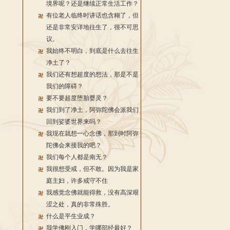
境界呢？还是继续正常生活工作？
有位老人临终时讲话也含糊了，但
还是非常安详地往生了，很不可思
议。
我始终不明白，到底是什么去往生
净土了？
我们还有想超度的想法，那是不是
我们的障碍？
要不要超度堕胎婴灵？
我们到了净土，阿弥陀佛会派我们
回到娑婆世界来吗？
我现在就想一心念佛，那到时阿弥
陀佛会来接我的吧？
我们每个人都是南无？
我很想受戒，但不敢。因为我是家
庭主妇，许多戒守不住
我感觉念佛就能得救，没有高深艰
涩之处，真的非常殊胜。
什么是平生业成？
我学佛刚入门，学哪部经最好？