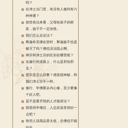
吗？
在净土法门里，有没有人修到有六
种神通？
按世俗法来看，父母给孩子的财
富，孩子不一定珍惜。
我们怎么去证法？
释迦牟尼佛在世时，释迦族不也是
被灭了吗？佛也没法阻止啊。
禅宗和净土宗的区别在哪里呢？
在修行的道路上，什么是邪知邪
见？
密宗是怎么回事？感觉很神秘，和
我们净土宗不一样。
修行、学佛要从内心修，至少要像
个好人吧。
是不是要开悟的人才能讲法？
我觉得学佛后，人总应该变得好一
点吧？
有些人说我品质太低，念佛也不能
往生。