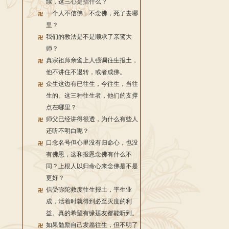
续，这三心是指什么？
一个人不信佛，不念佛，死了去哪
里？
我们的教法是不是顺承了亲鸾大
师？
真宗祖师亲鸾上人强调往生报土，
他不讲住不退转，或者成佛。
众生这边有已往生，今往生，当往
生的。这三种往生者，他们的支撑
点在哪里？
师父已经讲得很透，为什么有些人
还听不明白呢？
口念名号但心里没有归命心，也没
有佛恩，这和报恩念佛有什么不
同？上根人以归命心来念佛是不是
更好？
信受弥陀救度往生报土，平生业
成，活着时就得到必至灭度的利
益。真的希望有缘莲友都能听到。
如果勉励自己发愿往生，但不明了