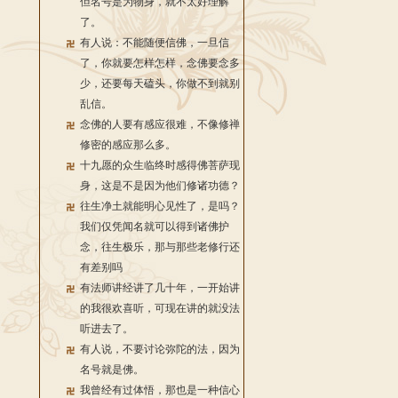
但名号是为物身，就不太好理解
了。
有人说：不能随便信佛，一旦信
了，你就要怎样怎样，念佛要念多
少，还要每天磕头，你做不到就别
乱信。
念佛的人要有感应很难，不像修禅
修密的感应那么多。
十九愿的众生临终时感得佛菩萨现
身，这是不是因为他们修诸功德？
往生净土就能明心见性了，是吗？
我们仅凭闻名就可以得到诸佛护
念，往生极乐，那与那些老修行还
有差别吗
有法师讲经讲了几十年，一开始讲
的我很欢喜听，可现在讲的就没法
听进去了。
有人说，不要讨论弥陀的法，因为
名号就是佛。
我曾经有过体悟，那也是一种信心