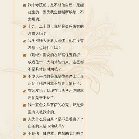
我来寺院前，是不相信自己一定能
往生的，因为我念佛断断续续，不
太用功。
十九、二十愿，说的是疑惑佛智的
念佛人吗？
我学祖师大德教人念佛，他们没有
发愿，也能往生吗？
《观经》里说的在胎宫住五百岁，
或者住十二大劫才能出来。这些都
不是具体的时间吧？
不少人平时总是说要往生净土，真
正到了临终时就不想走，怕死了。
有莲友说：我现在回头学习弥陀本
愿怕是来不及了。
我一直念文殊菩萨的心咒，那是梦
里有人教我念的。
人为什么要自杀？是不是着魔了？
自杀的人要下地狱吗？
不信佛，佛也救，也帮助我们吗？