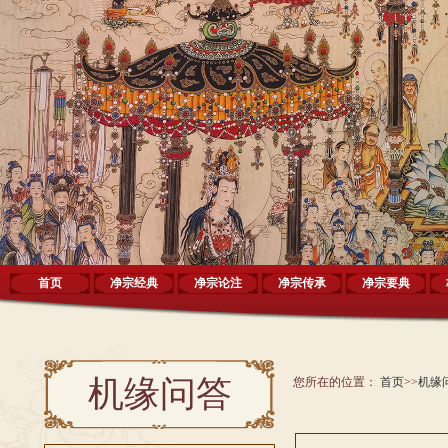
首页
净宗经典
净宗论注
净宗传承
净宗要典
机缘问答
您所在的位置：
首页
>>
机缘