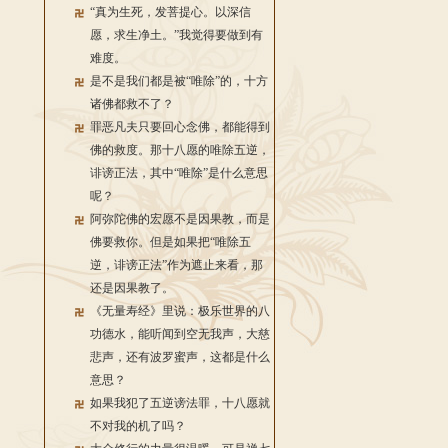
“真为生死，发菩提心。以深信
愿，求生净土。”我觉得要做到有
难度。
是不是我们都是被“唯除”的，十方
诸佛都救不了？
罪恶凡夫只要回心念佛，都能得到
佛的救度。那十八愿的唯除五逆，
诽谤正法，其中“唯除”是什么意思
呢？
阿弥陀佛的宏愿不是因果教，而是
佛要救你。但是如果把“唯除五
逆，诽谤正法”作为遮止来看，那
还是因果教了。
《无量寿经》里说：极乐世界的八
功德水，能听闻到空无我声，大慈
悲声，还有波罗蜜声，这都是什么
意思？
如果我犯了五逆谤法罪，十八愿就
不对我的机了吗？