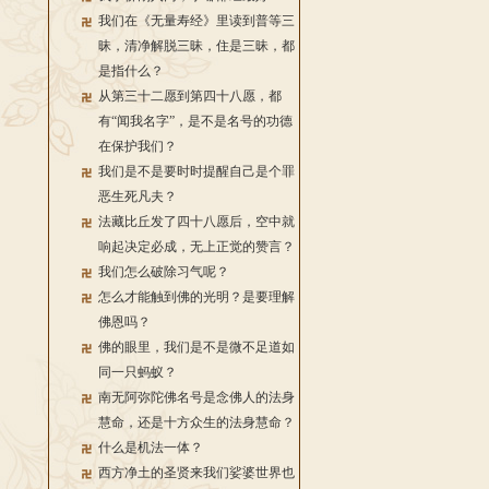
我们在《无量寿经》里读到普等三
昧，清净解脱三昧，住是三昧，都
是指什么？
从第三十二愿到第四十八愿，都
有“闻我名字”，是不是名号的功德
在保护我们？
我们是不是要时时提醒自己是个罪
恶生死凡夫？
法藏比丘发了四十八愿后，空中就
响起决定必成，无上正觉的赞言？
我们怎么破除习气呢？
怎么才能触到佛的光明？是要理解
佛恩吗？
佛的眼里，我们是不是微不足道如
同一只蚂蚁？
南无阿弥陀佛名号是念佛人的法身
慧命，还是十方众生的法身慧命？
什么是机法一体？
西方净土的圣贤来我们娑婆世界也