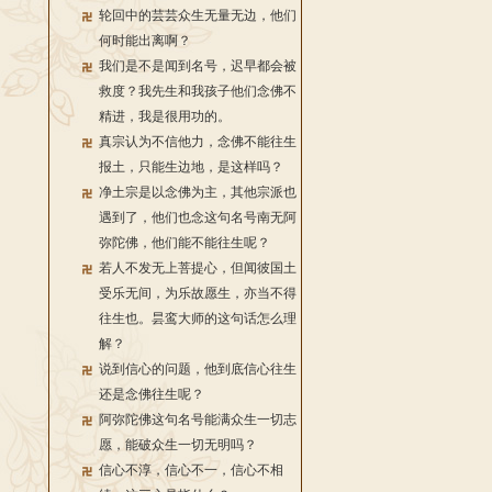
轮回中的芸芸众生无量无边，他们
何时能出离啊？
我们是不是闻到名号，迟早都会被
救度？我先生和我孩子他们念佛不
精进，我是很用功的。
真宗认为不信他力，念佛不能往生
报土，只能生边地，是这样吗？
净土宗是以念佛为主，其他宗派也
遇到了，他们也念这句名号南无阿
弥陀佛，他们能不能往生呢？
若人不发无上菩提心，但闻彼国土
受乐无间，为乐故愿生，亦当不得
往生也。昙鸾大师的这句话怎么理
解？
说到信心的问题，他到底信心往生
还是念佛往生呢？
阿弥陀佛这句名号能满众生一切志
愿，能破众生一切无明吗？
信心不淳，信心不一，信心不相