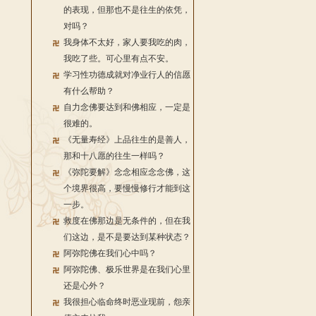
的表现，但那也不是往生的依凭，
对吗？
我身体不太好，家人要我吃的肉，
我吃了些。可心里有点不安。
学习性功德成就对净业行人的信愿
有什么帮助？
自力念佛要达到和佛相应，一定是
很难的。
《无量寿经》上品往生的是善人，
那和十八愿的往生一样吗？
《弥陀要解》念念相应念念佛，这
个境界很高，要慢慢修行才能到这
一步。
救度在佛那边是无条件的，但在我
们这边，是不是要达到某种状态？
阿弥陀佛在我们心中吗？
阿弥陀佛、极乐世界是在我们心里
还是心外？
我很担心临命终时恶业现前，怨亲