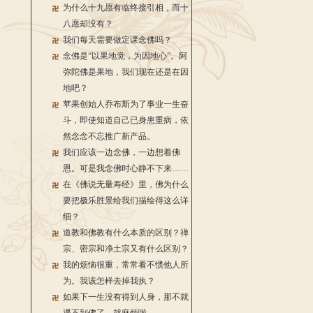
为什么十九愿有临终接引相，而十
八愿却没有？
我们每天需要做定课念佛吗？
念佛是“以果地觉，为因地心”。阿
弥陀佛是果地，我们现在还是在因
地吧？
苹果创始人乔布斯为了事业一生奋
斗，即使知道自己已身患重病，依
然念念不忘推广新产品。
我们应该一边念佛，一边想着佛
恩。可是我念佛时心静不下来……
在《佛说无量寿经》里，佛为什么
要把极乐胜景给我们描绘得这么详
细？
道教和佛教有什么本质的区别？禅
宗、密宗和净土宗又有什么区别？
我的烦恼很重，常常看不惯他人所
为。我该怎样去掉我执？
如果下一生没有得到人身，那不就