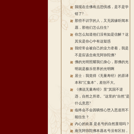
我现在念佛有点恐惧感，是不是学
错了?
那些不识字的人，又无因缘听闻本
愿，那他们怎么往生?
你怎么知道他们没有如是信解？这
其实是你心中有这疑惑
我经常会被自己的业力牵着，我是
不是应该念南无阿弥陀佛?
佛的光明照耀我们身心，那佛的光
明就是极乐世界的光明啊
居士：我觉得《无量寿经》的原译
本和“汇集本”，差别不大。
《佛说无量寿经》里“其国不逆
违，自然之所牵。”这里的“自然”是
什么意思?
临终会不会因嗔恨心堕入恶道而不
能往生？
内心的欢喜 是名号的自然显现吗？
南无阿弥陀佛本愿名号没有区别，