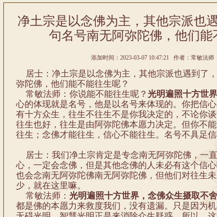
净土宗是以念佛为主，其他宗派也
句名号南无阿弥陀佛，他们能
添加时间：2023-03-07 10:47:21 作者：常敏法师 
居士：净土宗是以念佛为主，其他宗派也遇到了，
弥陀佛，他们能不能往生呢？
常敏法师：你说能不能往生呢？
光明遍照十方世
心的体现就是名号，他是以名号来体现的。你把信心
有十方众生，往生不往生不是你我决定的，不论你谈
往生也好，往生是由阿弥陀佛本愿力决定。但你不能
往生；念佛才能往生，信心不能往生。名号不具足信
居士：我们净土宗肯定是专念南无阿弥陀佛，一直
心，一定会念佛，但是其他念佛的人未必有这个信心
也会念南无阿弥陀佛南无阿弥陀佛，但他们对往生未
少，就在这里嘛。
常敏法师：
光明遍照十方世界，念佛众生摄取不
都是佛的本愿力来救度我们，没有遗漏。只是因为机
无碍光明、智慧光明正是来消除众生疑惑。所以，这