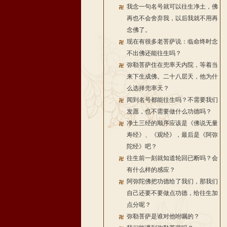
我念一句名号就可以往生净土，佛
再也不会舍弃我，以后我就不用再
念佛了。
现在有很多老菩萨说：临命终时念
不出佛还能往生吗？
弥勒菩萨住在兜率天内院，等着当
来下生成佛。二十八层天，他为什
么选择兜率天？
闻到名号都能往生吗？不需要我们
发愿，也不需要做什么功德吗？
净土三经的顺序应该是《佛说无量
寿经》、《观经》，最后是《阿弥
陀经》吧？
往生前一刻就知道轮回已断吗？会
有什么样的感应？
阿弥陀佛把功德给了我们，那我们
自己还要不要做点功德，给往生加
点分呢？
弥勒菩萨是谁对他咐嘱的？