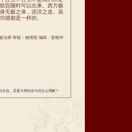
胎宫随时可以出来。西方极
身无极之体，泥洹之道。虽
功德都是一样的。
敏法师 审核：姚维煊 编辑：姜晓华
往生也。昙鸾大师的这句话怎么理解？