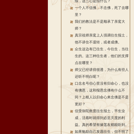
续，这三心是指什么？
一个人不信佛，不念佛，死了去哪
里？
我们的教法是不是顺承了亲鸾大
师？
真宗祖师亲鸾上人强调往生报土，
他不讲住不退转，或者成佛。
众生这边有已往生，今往生，当往
生的。这三种往生者，他们的支撑
点在哪里？
师父已经讲得很透，为什么有些人
还听不明白呢？
口念名号但心里没有归命心，也没
有佛恩，这和报恩念佛有什么不
同？上根人以归命心来念佛是不是
更好？
信受弥陀救度往生报土，平生业
成，活着时就得到必至灭度的利
益。真的希望有缘莲友都能听到。
如果勉励自己发愿往生，但不明了