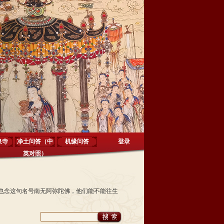
泉寺
净土问答（中
机缘问答
登录
英对照）
也念这句名号南无阿弥陀佛，他们能不能往生