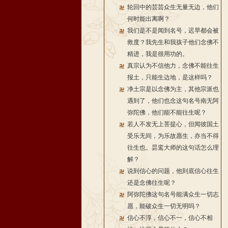
轮回中的芸芸众生无量无边，他们
何时能出离啊？
我们是不是闻到名号，迟早都会被
救度？我先生和我孩子他们念佛不
精进，我是很用功的。
真宗认为不信他力，念佛不能往生
报土，只能生边地，是这样吗？
净土宗是以念佛为主，其他宗派也
遇到了，他们也念这句名号南无阿
弥陀佛，他们能不能往生呢？
若人不发无上菩提心，但闻彼国土
受乐无间，为乐故愿生，亦当不得
往生也。昙鸾大师的这句话怎么理
解？
说到信心的问题，他到底信心往生
还是念佛往生呢？
阿弥陀佛这句名号能满众生一切志
愿，能破众生一切无明吗？
信心不淳，信心不一，信心不相