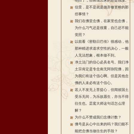
明白了，但表现出来的还是我慢。
信受，是不是就是抛弃修资粮的那
些事情？
我们在佛堂念佛，在家里也念佛，
为什么习气还是很重，自己还不能
觉照？
以前看《密勒日巴传》很感动，他
那种精进求道求空性的决心，一般
人无法想象，根本做不到。
净土法门的信心必具名号。我们净
土宗肯定是专念南无阿弥陀佛，因
为我们有这个信心啊。但是其他念
佛的人未必有这个信心。
若人不发无上菩提心，但闻彼国土
受乐无间，为乐故愿生，亦当不得
往生也。昙鸾大师这句话怎么理
解？
为什么不赞成我们念佛计数？
佛号是从心中出来的吗？我们能不
能把念佛当做往生的手段？