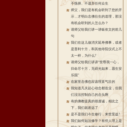
不拣择、不遗弃任何众生
师父，我们是有机会听到了您的开
示，才明白念佛往生的道理，那没
有机会听到的人怎么办？
请师父给我们讲一讲皈依文的前几
句
我们在这儿做消灾延寿佛事，或者
是普利十方，和其他寺院仪式上不
太一样，为什么?
请师父给我们讲讲“世尊我一心，
归命尽十方，无碍光如来，愿生安
乐国”
在家里念佛也应该理直气壮的
我知道凡夫起心动念都造业，但我
们没法控制自己的念头啊
有的佛教徒真的很虔诚，相比之
下，我们就差远了
是不是我们今生修行，来世受益?
我们如何如法修学？有些人理上是