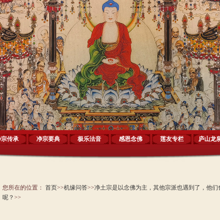
净宗传承
净宗要典
极乐法音
感恩念佛
莲友专栏
庐山龙
您所在的位置：
首页
>>
机缘问答
>>
净土宗是以念佛为主，其他宗派也遇到了，他们
呢？
>>