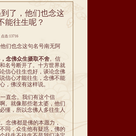
遇到了，他们也念这
不能往生呢？
点击:13716
他们也念这句名号南无阿
界，念佛众生摄取不舍
。信
和名号断开了。十方世界就
论信心往生也好，谈论念佛
说信心才能往生，念佛不能
心，佛没有这样说。
一直念。我们有这个信
啊。就像那些老太婆，他们
必懂，所以念佛人多往生人
舍
。念佛都是佛的本愿力，
不同，众生他有疑惑，佛的
个往生不往生不是我们决定