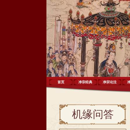
首页
净宗经典
净宗论注
机缘问答