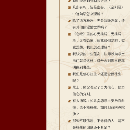
我们能遇到弥勒菩萨吗？
凡所有相，皆是虚妄。《金刚经》
中这句话怎么理解？
除了西方极乐世界是寂静涅槃，还
有其他的涅槃世界吗？
《心经》里的心无挂碍，无挂碍
故，无有恐怖，远离颠倒梦想，究
竟涅槃。我们怎么理解？
我认识的一些莲友，法师以为净土
法门就是这样，佛号念到哪里也就
明白到哪里。
我们是信心往生？还是念佛往生
呢？
居士：师父否定了自力信心、他力
信心的分别。
有大德说：如果贪恋净土安乐而向
往，也不能往生。如何归命阿弥陀
佛？
那些不顺佛愿、不念佛的人，是不
是往生的因缘还不具足？