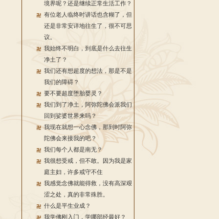
境界呢？还是继续正常生活工作？
有位老人临终时讲话也含糊了，但
还是非常安详地往生了，很不可思
议。
我始终不明白，到底是什么去往生
净土了？
我们还有想超度的想法，那是不是
我们的障碍？
要不要超度堕胎婴灵？
我们到了净土，阿弥陀佛会派我们
回到娑婆世界来吗？
我现在就想一心念佛，那到时阿弥
陀佛会来接我的吧？
我们每个人都是南无？
我很想受戒，但不敢。因为我是家
庭主妇，许多戒守不住
我感觉念佛就能得救，没有高深艰
涩之处，真的非常殊胜。
什么是平生业成？
我学佛刚入门，学哪部经最好？