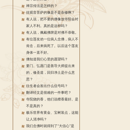
禅宗传法是怎样的？
挂观音菩萨的像是不是杂修啊？
有人说，把不要的佛像放寺院会对
家人不利。真的是这样吗？
有人说，佩戴佛牌是对佛不恭敬。
有位莲友劝一位病人念佛，病人不
肯念，后来病死了。以后这个莲友
身体一直不好。
佛知道我们心里的愿望吗？
要门、弘愿门是善导大师提出来
的，修圣道，回归净土是什么意
思？
往生者会发出什么信号吗？
翻译经文是很难的一件事吧？
寺院烧的香，他们说檀香最好。是
不是真的？
极乐世界有黄金、宝树装点，这能
让人清净吗？
我们念佛时就得到了“大信心”是