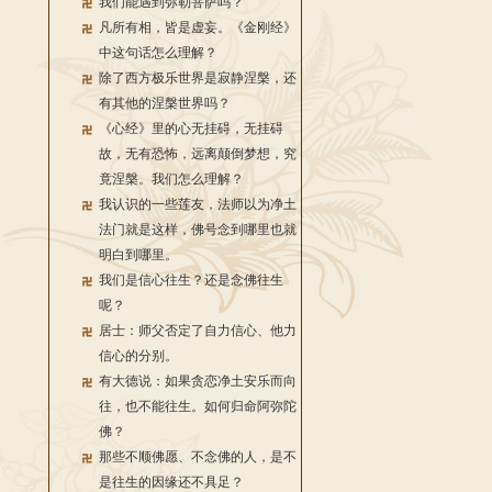
我们能遇到弥勒菩萨吗？
凡所有相，皆是虚妄。《金刚经》
中这句话怎么理解？
除了西方极乐世界是寂静涅槃，还
有其他的涅槃世界吗？
《心经》里的心无挂碍，无挂碍
故，无有恐怖，远离颠倒梦想，究
竟涅槃。我们怎么理解？
我认识的一些莲友，法师以为净土
法门就是这样，佛号念到哪里也就
明白到哪里。
我们是信心往生？还是念佛往生
呢？
居士：师父否定了自力信心、他力
信心的分别。
有大德说：如果贪恋净土安乐而向
往，也不能往生。如何归命阿弥陀
佛？
那些不顺佛愿、不念佛的人，是不
是往生的因缘还不具足？