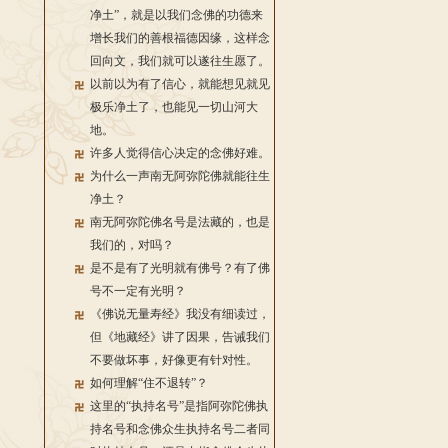
净土”，就是以我们念佛的功德来
增长我们的善根福德因缘，这样念
回向文，我们就可以遂往生愿了。
以前以为有了信心，就能想见就见
极乐净土了，也能见一切山河大
地。
许多人觉得信心决定的念佛好难。
为什么一声南无阿弥陀佛就能往生
净土？
南无阿弥陀佛名号是法藏的，也是
我们的，对吗？
是不是有了光明就有佛号？有了佛
号不一定有光明？
《佛说无量寿经》我没有细读过，
但《地藏经》讲了因果，告诫我们
不要做坏事，好像更有针对性。
如何理解“住不退转”？
这里的“执持名号”是指阿弥陀佛执
持名号和念佛众生执持名号二者同