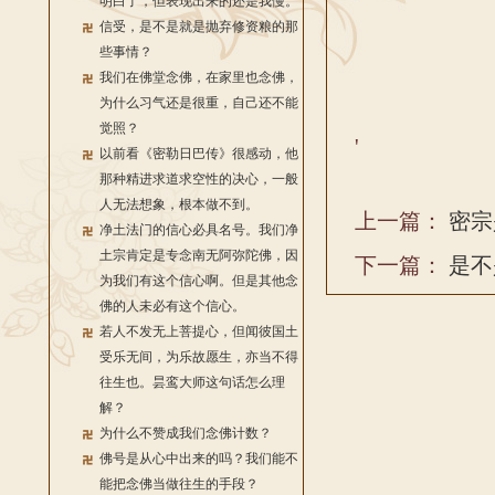
明白了，但表现出来的还是我慢。
信受，是不是就是抛弃修资粮的那
些事情？
我们在佛堂念佛，在家里也念佛，
为什么习气还是很重，自己还不能
觉照？
'
以前看《密勒日巴传》很感动，他
那种精进求道求空性的决心，一般
人无法想象，根本做不到。
上一篇：
密宗
净土法门的信心必具名号。我们净
土宗肯定是专念南无阿弥陀佛，因
下一篇：
是不
为我们有这个信心啊。但是其他念
佛的人未必有这个信心。
若人不发无上菩提心，但闻彼国土
受乐无间，为乐故愿生，亦当不得
往生也。昙鸾大师这句话怎么理
解？
为什么不赞成我们念佛计数？
佛号是从心中出来的吗？我们能不
能把念佛当做往生的手段？