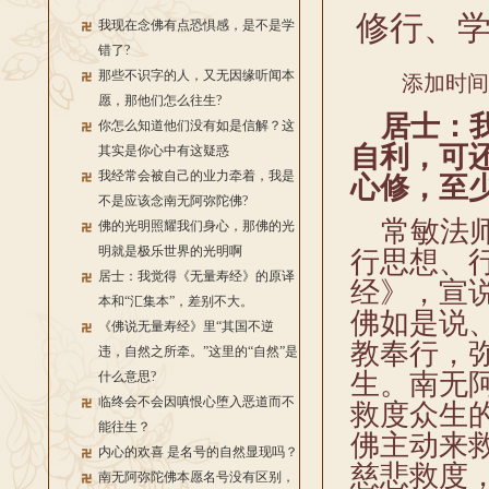
修行、
我现在念佛有点恐惧感，是不是学
错了?
那些不识字的人，又无因缘听闻本
添加时间：2
愿，那他们怎么往生?
居士：我
你怎么知道他们没有如是信解？这
自利，可
其实是你心中有这疑惑
我经常会被自己的业力牵着，我是
心修，至
不是应该念南无阿弥陀佛?
常敏法师
佛的光明照耀我们身心，那佛的光
明就是极乐世界的光明啊
行思想、
居士：我觉得《无量寿经》的原译
经》，宣
本和“汇集本”，差别不大。
佛如是说
《佛说无量寿经》里“其国不逆
教奉行，
违，自然之所牵。”这里的“自然”是
生。南无
什么意思?
临终会不会因嗔恨心堕入恶道而不
救度众生
能往生？
佛主动来
内心的欢喜 是名号的自然显现吗？
慈悲救度
南无阿弥陀佛本愿名号没有区别，