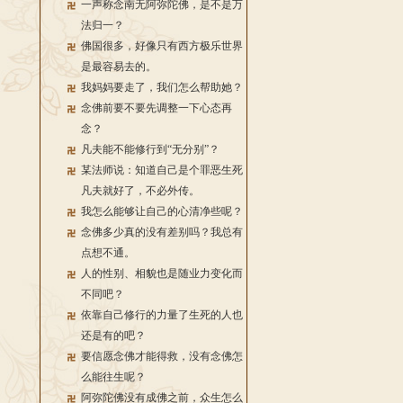
一声称念南无阿弥陀佛，是不是万
法归一？
佛国很多，好像只有西方极乐世界
是最容易去的。
我妈妈要走了，我们怎么帮助她？
念佛前要不要先调整一下心态再
念？
凡夫能不能修行到“无分别”？
某法师说：知道自己是个罪恶生死
凡夫就好了，不必外传。
我怎么能够让自己的心清净些呢？
念佛多少真的没有差别吗？我总有
点想不通。
人的性别、相貌也是随业力变化而
不同吧？
依靠自己修行的力量了生死的人也
还是有的吧？
要信愿念佛才能得救，没有念佛怎
么能往生呢？
阿弥陀佛没有成佛之前，众生怎么