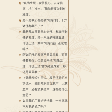
“真为生死，发菩提心。以深信
愿，求生净土。”我觉得要做到有
难度。
是不是我们都是被“唯除”的，十方
诸佛都救不了？
罪恶凡夫只要回心念佛，都能得到
佛的救度。那十八愿的唯除五逆，
诽谤正法，其中“唯除”是什么意思
呢？
阿弥陀佛的宏愿不是因果教，而是
佛要救你。但是如果把“唯除五
逆，诽谤正法”作为遮止来看，那
还是因果教了。
《无量寿经》里说：极乐世界的八
功德水，能听闻到空无我声，大慈
悲声，还有波罗蜜声，这都是什么
意思？
如果我犯了五逆谤法罪，十八愿就
不对我的机了吗？