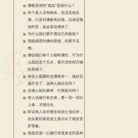
佛教里讲的“真如”是指什么？
有个老人没有皈依，也没见他念
佛，只是对佛教有好感，后来还预
知时至，临走前说佛来了。
为什么我们看不透自己的烦恼？
我能感受到佛的恩德，却看不见
佛。
佛说我们每个人都有佛性，可为什
么我还是个凡夫，看不清世间万物
的真相？
有些人病重时念佛很专一，病好后
就不念了。这种人能往生吗？
念佛人能玩麻将、打牌娱乐吗？
有人说修行有次第，要一层一层往
上修，才能往生。
听说有人在对黄念祖居士顶礼时，
抬头看到黄老居士显示出了观音菩
萨形象。
我是应该一心修行求道来达到某种