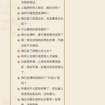
没有听闻过。
人临终时有人助念，能往生吗？
读经不懂意思有用吗？
我们是三恶道众生，也是魔道众生
吗？
什么颜色的莲花最好？
我们念佛时，要不要想着消业障？
我一直在劝我的好朋友念佛，可她
总是不太相信。
我们起了骄慢心怎么办？
有些人念佛只是想得人天福报。
以前我拜佛，心里祈求的事情很
多；现在拜佛，好像没有这些想法
了。
我们念佛时就得到了“大信心”是
吗？
学佛后不大爱管闲事了，所以被人
说变得自私自利，没有爱心。
我以为畜生道的众生要有一定因
缘，才能获救。