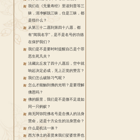
我们在《无量寿经》里读到普等三
昧，清净解脱三昧，住是三昧，都
是指什么？
从第三十二愿到第四十八愿，都
有“闻我名字”，是不是名号的功德
在保护我们？
我们是不是要时时提醒自己是个罪
恶生死凡夫？
法藏比丘发了四十八愿后，空中就
响起决定必成，无上正觉的赞言？
我们怎么破除习气呢？
怎么才能触到佛的光明？是要理解
佛恩吗？
佛的眼里，我们是不是微不足道如
同一只蚂蚁？
南无阿弥陀佛名号是念佛人的法身
慧命，还是十方众生的法身慧命？
什么是机法一体？
西方净土的圣贤来我们娑婆世界也