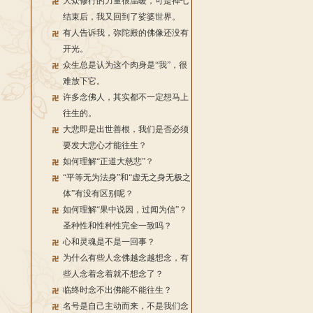
大众修行的力量很温暖，可是禅七
结束后，我又回到了娑婆世界。
有人告诉我，弥陀殿的佛像还没有
开光。
众生总是认为这个肉身是“我”，很
难放下它。
许多念佛人，其实都不一定想马上
往生的。
大悲即是出世善根，我们是否必须
要发大悲心才能往生？
如何理解“正道大慈悲”？
“平等无为法身”和“虚无之身无极之
体”有没有区别呢？
如何理解“果中说因，过闻为信”？
圣种性和性种性完全一致吗？
心和灵魂是不是一回事？
为什么有些人念佛越念越想念，有
些人念着念着就不想念了？
临终时念不出佛能不能往生？
名号是自己主动而来，不是我们念