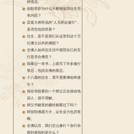
样情况。
弥勒菩萨为什么不断烦恼而往生兜
率内院？
昙鸾大师所说的“人天所起诸行”，
是否也包括世善？
往生，是不是我们从这里到达十万
亿佛土以外的佛国？
念佛人如何在生活中观照自己的言
行是否合佛意？
我看过一本书，上面写了许多修行
禁忌，包括念佛的禁忌。
十八愿的往生，需不需要佛临终接
引？
我在寺院看到一个师父正在很凶地
训人，很不理解。
师父书橱里的藏经都看过了吗？
阿弥陀佛愿力大，众生业力也厉害
啊。
念佛以后，我们怎么修行？杂行杂
善到底指的是什么？