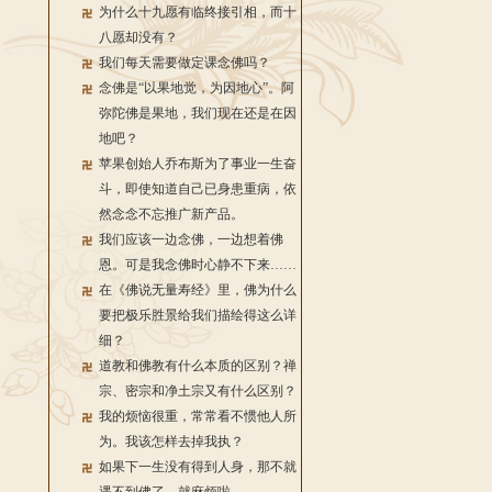
为什么十九愿有临终接引相，而十
八愿却没有？
我们每天需要做定课念佛吗？
念佛是“以果地觉，为因地心”。阿
弥陀佛是果地，我们现在还是在因
地吧？
苹果创始人乔布斯为了事业一生奋
斗，即使知道自己已身患重病，依
然念念不忘推广新产品。
我们应该一边念佛，一边想着佛
恩。可是我念佛时心静不下来……
在《佛说无量寿经》里，佛为什么
要把极乐胜景给我们描绘得这么详
细？
道教和佛教有什么本质的区别？禅
宗、密宗和净土宗又有什么区别？
我的烦恼很重，常常看不惯他人所
为。我该怎样去掉我执？
如果下一生没有得到人身，那不就