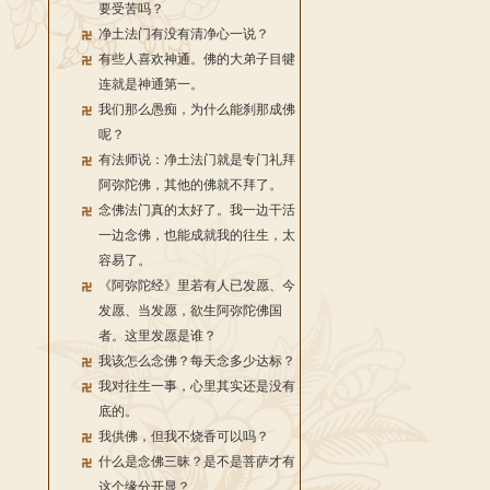
要受苦吗？
净土法门有没有清净心一说？
有些人喜欢神通。佛的大弟子目犍
连就是神通第一。
我们那么愚痴，为什么能刹那成佛
呢？
有法师说：净土法门就是专门礼拜
阿弥陀佛，其他的佛就不拜了。
念佛法门真的太好了。我一边干活
一边念佛，也能成就我的往生，太
容易了。
《阿弥陀经》里若有人已发愿、今
发愿、当发愿，欲生阿弥陀佛国
者。这里发愿是谁？
我该怎么念佛？每天念多少达标？
我对往生一事，心里其实还是没有
底的。
我供佛，但我不烧香可以吗？
什么是念佛三昧？是不是菩萨才有
这个缘分开显？