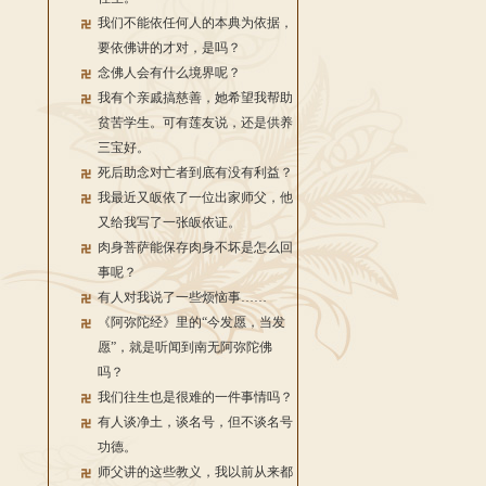
我们不能依任何人的本典为依据，
要依佛讲的才对，是吗？
念佛人会有什么境界呢？
我有个亲戚搞慈善，她希望我帮助
贫苦学生。可有莲友说，还是供养
三宝好。
死后助念对亡者到底有没有利益？
我最近又皈依了一位出家师父，他
又给我写了一张皈依证。
肉身菩萨能保存肉身不坏是怎么回
事呢？
有人对我说了一些烦恼事……
《阿弥陀经》里的“今发愿，当发
愿”，就是听闻到南无阿弥陀佛
吗？
我们往生也是很难的一件事情吗？
有人谈净土，谈名号，但不谈名号
功德。
师父讲的这些教义，我以前从来都