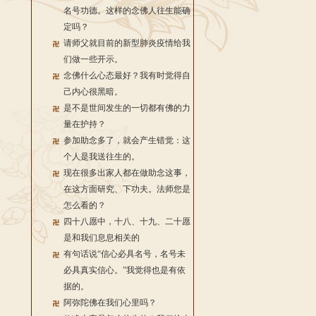
名号功德。这样的念佛人往生能确
定吗？
请师父就目前的新型肺炎疫情给我
们做一些开示。
念佛什么心态最好？我有时觉得自
己内心很黑暗。
是不是世间发生的一切都有佛的力
量在护持？
参加助念多了，就会产生错觉：这
个人是我送往生的。
现在很多出家人都在做助念这事，
在这方面研究、下功夫。法师您是
怎么看的？
四十八愿中，十八、十九、二十愿
是和我们息息相关的
有句话说“信心必具名号，名号未
必具真实信心。”我觉得也是有依
据的。
阿弥陀佛在我们心里吗？