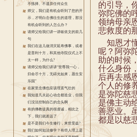
的引导，
不拣择、不遗弃任何众生
师父，我们是有机会听到了您的开
弥陀佛的
示，才明白念佛往生的道理，那没
领纳母亲
有机会听到的人怎么办？
悲救度的
请师父给我们讲一讲皈依文的前几
句
知恩才懂
我们在这儿做消灾延寿佛事，或者
呢？阿弥
是普利十方，和其他寺院仪式上不
助的时候
太一样，为什么?
什么身份
请师父给我们讲讲“世尊我一心，
归命尽十方，无碍光如来，愿生安
后再去感
乐国”
个人的修
在家里念佛也应该理直气壮的
是弥陀慈
我知道凡夫起心动念都造业，但我
是佛主动
们没法控制自己的念头啊
善恶业。
有的佛教徒真的很虔诚，相比之
下，我们就差远了
都是以慈
是不是我们今生修行，来世受益?
我们如何如法修学？有些人理上是