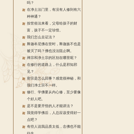
吗？
在净土法门里，有没有人修到有六
种神通？
按世俗法来看，父母给孩子的财
富，孩子不一定珍惜。
我们怎么去证法？
释迦牟尼佛在世时，释迦族不也是
被灭了吗？佛也没法阻止啊。
禅宗和净土宗的区别在哪里呢？
在修行的道路上，什么是邪知邪
见？
密宗是怎么回事？感觉很神秘，和
我们净土宗不一样。
修行、学佛要从内心修，至少要像
个好人吧。
是不是要开悟的人才能讲法？
我觉得学佛后，人总应该变得好一
点吧？
有些人说我品质太低，念佛也不能
往生。