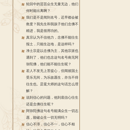
轮回中的芸芸众生无量无边，他们
何时能出离啊？
我们是不是闻到名号，迟早都会被
救度？我先生和我孩子他们念佛不
精进，我是很用功的。
真宗认为不信他力，念佛不能往生
报土，只能生边地，是这样吗？
净土宗是以念佛为主，其他宗派也
遇到了，他们也念这句名号南无阿
弥陀佛，他们能不能往生呢？
若人不发无上菩提心，但闻彼国土
受乐无间，为乐故愿生，亦当不得
往生也。昙鸾大师的这句话怎么理
解？
说到信心的问题，他到底信心往生
还是念佛往生呢？
阿弥陀佛这句名号能满众生一切志
愿，能破众生一切无明吗？
信心不淳，信心不一，信心不相