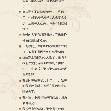
但名号是为物身，就不太好理解
了。
有人说：不能随便信佛，一旦信
了，你就要怎样怎样，念佛要念多
少，还要每天磕头，你做不到就别
乱信。
念佛的人要有感应很难，不像修禅
修密的感应那么多。
十九愿的众生临终时感得佛菩萨现
身，这是不是因为他们修诸功德？
往生净土就能明心见性了，是吗？
我们仅凭闻名就可以得到诸佛护
念，往生极乐，那与那些老修行还
有差别吗
有法师讲经讲了几十年，一开始讲
的我很欢喜听，可现在讲的就没法
听进去了。
有人说，不要讨论弥陀的法，因为
名号就是佛。
我曾经有过体悟，那也是一种信心