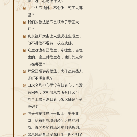
续，这三心是指什么？
一个人不信佛，不念佛，死了去哪
里？
我们的教法是不是顺承了亲鸾大
师？
真宗祖师亲鸾上人强调往生报土，
他不讲住不退转，或者成佛。
众生这边有已往生，今往生，当往
生的。这三种往生者，他们的支撑
点在哪里？
师父已经讲得很透，为什么有些人
还听不明白呢？
口念名号但心里没有归命心，也没
有佛恩，这和报恩念佛有什么不
同？上根人以归命心来念佛是不是
更好？
信受弥陀救度往生报土，平生业
成，活着时就得到必至灭度的利
益。真的希望有缘莲友都能听到。
如果勉励自己发愿往生，但不明了