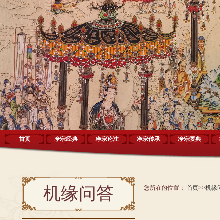
首页
净宗经典
净宗论注
净宗传承
净宗要典
机缘问答
您所在的位置：
首页
>>
机缘