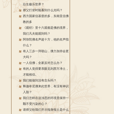
往生极乐世界？
师父打坐时能看到什么光吗？
西方国家信基督的多，东南亚信佛
教的多
《观经》里十六观都是佛的境界，
我们凡夫能观到吗？
阿弥陀佛名声超十方，他的名声指
什么？
有人三步一拜朝山，佛力加持会更
大吗？
一人信佛，全家反对怎么办？
有的人觉得要亲眼见到西方净土，
才能相信。
我们能做到没有念头吗？
释迦牟尼佛来此世界，有没有神识
入胎？
我们怎样在这浊恶的环境里保持一
颗不受污染的心？
请师父给我们开示报身报土是什么