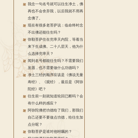
我念一句名号就可以往生净土，佛
再也不会舍弃我，以后我就不用再
念佛了。
现在有很多老菩萨说：临命终时念
不出佛还能往生吗？
弥勒菩萨住在兜率天内院，等着当
来下生成佛。二十八层天，他为什
么选择兜率天？
闻到名号都能往生吗？不需要我们
发愿，也不需要做什么功德吗？
净土三经的顺序应该是《佛说无量
寿经》、《观经》，最后是《阿弥
陀经》吧？
往生前一刻就知道轮回已断吗？会
有什么样的感应？
阿弥陀佛把功德给了我们，那我们
自己还要不要做点功德，给往生加
点分呢？
弥勒菩萨是谁对他咐嘱的？