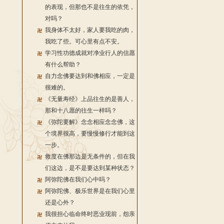
的表现，但那也不是往生的依凭，
对吗？
我身体不太好，家人要我吃的肉，
我吃了些。可心里有点不安。
学习性功德成就对净业行人的信愿
有什么帮助？
自力念佛要达到和佛相应，一定是
很难的。
《无量寿经》上品往生的是善人，
那和十八愿的往生一样吗？
《弥陀要解》念念相应念念佛，这
个境界很高，要慢慢修行才能到这
一步。
救度在佛那边是无条件的，但在我
们这边，是不是要达到某种状态？
阿弥陀佛在我们心中吗？
阿弥陀佛、极乐世界是在我们心里
还是心外？
我很担心临命终时恶业现前，怨亲