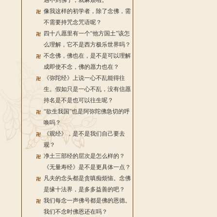
遇不到佛了，就麻烦啦。
像我这样的初学者，除了念佛，需
不需要持咒念咒语呢？
四十八愿里有一个“他方国土”该怎
么理解，它不是西方极乐世界吗？
不念佛，佛也在，是不是可以理解
成即使不念，佛的愿力也在？
《弥陀经》上说一心不乱能得往
生。假如只是一心不乱，没有信愿
持名是不是也可以往生呢？
“欲生我国”也是阿弥陀佛急切的呼
唤吗？
《观经》，是不是我们自己要去
观？
净土三部经的层次是怎么样的？
《无量寿经》是不是更具体一点？
凡夫的念头都是贪嗔痴烦恼。念佛
是缘十法界，是多多益善的吧？
我们每念一声佛号都是佛的恩德。
我们不念时佛恩还在吗？