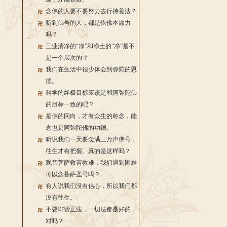
念佛的人要不要努力去行持善法？
听到佛号的人，都是依佛本愿力
吗？
三业清净的“净”和净土的“净”是不
是一个层次的？
我们在生活中很少体会到弥陀的恩
德。
科学的终极目标应该是和阿弥陀佛
的目标一致的吧？
是佛的回向，才有众生的称念，能
念也是阿弥陀佛的功德。
听说我们一天要念满三万声佛号，
往生才有把握。真的是这样吗？
观音菩萨救苦救难，我们遇到困难
可以念菩萨圣号吗？
有人说我们没有信心，所以我们都
没有往生。
不要诽谤正法，一切法都是好的，
对吗？