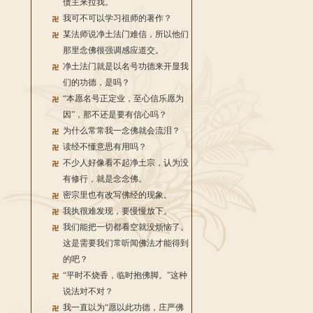
债主来拉我。
我可不可以学习祖师的著作？
某法师说净土法门难信，所以他们
那里念佛很强调感应道交。
净土法门就是以名号功德来开显我
们的功德，是吗？
“本愿名号正定业，至心信乐愿为
因”，那不还是要有信心吗？
为什么常常我一念佛就会流泪？
读经不懂意思有用吗？
不少人好像看不起净土宗，认为没
有修行，就是念念佛。
密宗里也有改写佛经的现象。
我执很难发现，要慢慢放下。
我们能把一切都看空就没烦恼了。
这是需要我们常听闻佛法才能得到
的吧？
“平时不烧香，临时抱佛脚。”这种
说法对不对？
我一直以为“愿以此功德，庄严佛