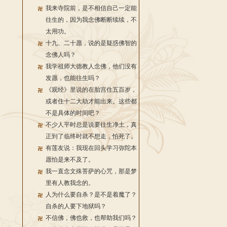
我来寺院前，是不相信自己一定能
往生的，因为我念佛断断续续，不
太用功。
十九、二十愿，说的是疑惑佛智的
念佛人吗？
我学祖师大德教人念佛，他们没有
发愿，也能往生吗？
《观经》里说的在胎宫住五百岁，
或者住十二大劫才能出来。这些都
不是具体的时间吧？
不少人平时总是说要往生净土，真
正到了临终时就不想走，怕死了。
有莲友说：我现在回头学习弥陀本
愿怕是来不及了。
我一直念文殊菩萨的心咒，那是梦
里有人教我念的。
人为什么要自杀？是不是着魔了？
自杀的人要下地狱吗？
不信佛，佛也救，也帮助我们吗？