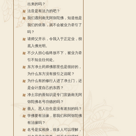
出来的吗？
法音是有法力的吧？
我们遇到南无阿弥陀佛，知道他是
我们的依靠，就不会被业力牵引了
吗？
请师父开示，令我入于正定业，彻
底入佛光明。
不少人担心临终放不下，被业力牵
引不知去往何处。
东方净土药师佛那里也是很好的，
为什么东方没有接引之说呢？
为什么有的修行人进了净土门，还
是会计度自己的东西？
净土宗的善知识是专门宣扬南无阿
弥陀佛名号功德的吗？
善人、恶人往生是没有差别的吗？
学佛要有法缘，那我们和阿弥陀佛
有法缘吗？
名号是实相身，很多人可以理解，