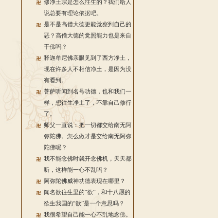
修净土宗是怎么往生的？我们给人
说总要有理论依据吧。
是不是高僧大德更能觉察到自己的
恶？高僧大德的觉照能力也是来自
于佛吗？
释迦牟尼佛亲眼见到了西方净土，
现在许多人不相信净土，是因为没
有看到。
菩萨听闻到名号功德，也和我们一
样，想往生净土了，不靠自己修行
了。
师父一直说：把一切都交给南无阿
弥陀佛。怎么做才是交给南无阿弥
陀佛呢？
我不能念佛时就开念佛机，天天都
听，这样能一心不乱吗？
阿弥陀佛威神功德表现在哪里？
闻名欲往生里的“欲”，和十八愿的
欲生我国的“欲”是一个意思吗？
我很希望自己能一心不乱地念佛。