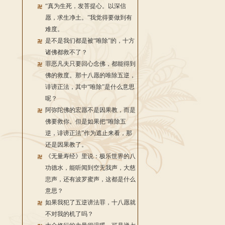
“真为生死，发菩提心。以深信
愿，求生净土。”我觉得要做到有
难度。
是不是我们都是被“唯除”的，十方
诸佛都救不了？
罪恶凡夫只要回心念佛，都能得到
佛的救度。那十八愿的唯除五逆，
诽谤正法，其中“唯除”是什么意思
呢？
阿弥陀佛的宏愿不是因果教，而是
佛要救你。但是如果把“唯除五
逆，诽谤正法”作为遮止来看，那
还是因果教了。
《无量寿经》里说：极乐世界的八
功德水，能听闻到空无我声，大慈
悲声，还有波罗蜜声，这都是什么
意思？
如果我犯了五逆谤法罪，十八愿就
不对我的机了吗？