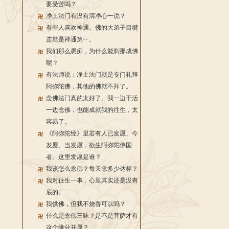
要受苦吗？
净土法门有没有清净心一说？
有些人喜欢神通。佛的大弟子目犍
连就是神通第一。
我们那么愚痴，为什么能刹那成佛
呢？
有法师说：净土法门就是专门礼拜
阿弥陀佛，其他的佛就不拜了。
念佛法门真的太好了。我一边干活
一边念佛，也能成就我的往生，太
容易了。
《阿弥陀经》里若有人已发愿、今
发愿、当发愿，欲生阿弥陀佛国
者。这里发愿是谁？
我该怎么念佛？每天念多少达标？
我对往生一事，心里其实还是没有
底的。
我供佛，但我不烧香可以吗？
什么是念佛三昧？是不是菩萨才有
这个缘分开显？