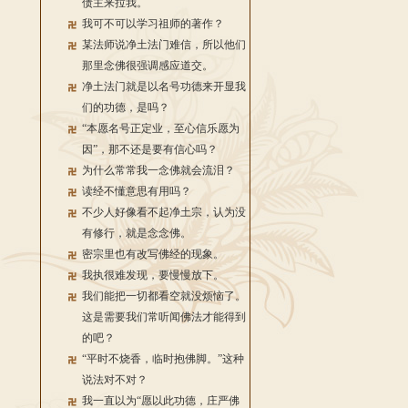
债主来拉我。
我可不可以学习祖师的著作？
某法师说净土法门难信，所以他们
那里念佛很强调感应道交。
净土法门就是以名号功德来开显我
们的功德，是吗？
“本愿名号正定业，至心信乐愿为
因”，那不还是要有信心吗？
为什么常常我一念佛就会流泪？
读经不懂意思有用吗？
不少人好像看不起净土宗，认为没
有修行，就是念念佛。
密宗里也有改写佛经的现象。
我执很难发现，要慢慢放下。
我们能把一切都看空就没烦恼了。
这是需要我们常听闻佛法才能得到
的吧？
“平时不烧香，临时抱佛脚。”这种
说法对不对？
我一直以为“愿以此功德，庄严佛