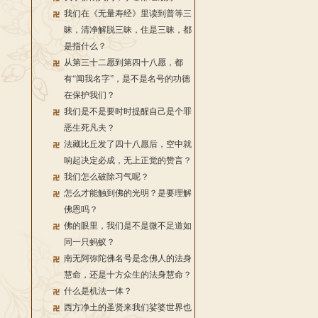
我们在《无量寿经》里读到普等三
昧，清净解脱三昧，住是三昧，都
是指什么？
从第三十二愿到第四十八愿，都
有“闻我名字”，是不是名号的功德
在保护我们？
我们是不是要时时提醒自己是个罪
恶生死凡夫？
法藏比丘发了四十八愿后，空中就
响起决定必成，无上正觉的赞言？
我们怎么破除习气呢？
怎么才能触到佛的光明？是要理解
佛恩吗？
佛的眼里，我们是不是微不足道如
同一只蚂蚁？
南无阿弥陀佛名号是念佛人的法身
慧命，还是十方众生的法身慧命？
什么是机法一体？
西方净土的圣贤来我们娑婆世界也