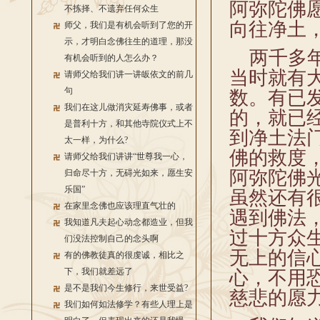
阿弥陀佛
不拣择、不遗弃任何众生
向往净土
师父，我们是有机会听到了您的开
示，才明白念佛往生的道理，那没
两千多年
有机会听到的人怎么办？
当时就有
请师父给我们讲一讲皈依文的前几
句
数。有已
我们在这儿做消灾延寿佛事，或者
的，就已
是普利十方，和其他寺院仪式上不
到净土法
太一样，为什么?
佛的救度
请师父给我们讲讲“世尊我一心，
阿弥陀佛
归命尽十方，无碍光如来，愿生安
乐国”
虽然还有
在家里念佛也应该理直气壮的
遇到佛法
我知道凡夫起心动念都造业，但我
过十方众
们没法控制自己的念头啊
无上的信
有的佛教徒真的很虔诚，相比之
下，我们就差远了
心，不用
是不是我们今生修行，来世受益?
慈悲的愿
我们如何如法修学？有些人理上是