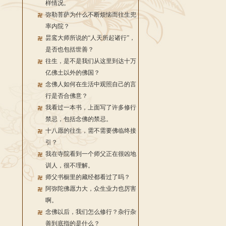
样情况。
弥勒菩萨为什么不断烦恼而往生兜
率内院？
昙鸾大师所说的“人天所起诸行”，
是否也包括世善？
往生，是不是我们从这里到达十万
亿佛土以外的佛国？
念佛人如何在生活中观照自己的言
行是否合佛意？
我看过一本书，上面写了许多修行
禁忌，包括念佛的禁忌。
十八愿的往生，需不需要佛临终接
引？
我在寺院看到一个师父正在很凶地
训人，很不理解。
师父书橱里的藏经都看过了吗？
阿弥陀佛愿力大，众生业力也厉害
啊。
念佛以后，我们怎么修行？杂行杂
善到底指的是什么？