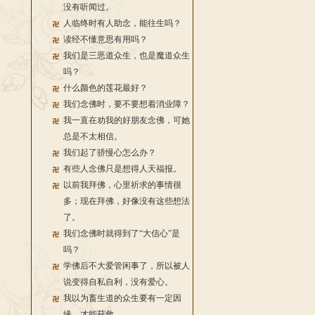
没有听闻过。
人临终时有人助念，能往生吗？
读经不懂意思有用吗？
我们是三恶道众生，也是魔道众生
吗？
什么颜色的莲花最好？
我们念佛时，要不要想着消业障？
我一直在劝我的好朋友念佛，可她
总是不太相信。
我们起了骄慢心怎么办？
有些人念佛只是想得人天福报。
以前我拜佛，心里祈求的事情很
多；现在拜佛，好像没有这些想法
了。
我们念佛时就得到了“大信心”是
吗？
学佛后不大爱管闲事了，所以被人
说变得自私自利，没有爱心。
我以为畜生道的众生要有一定因
缘，才能获救。