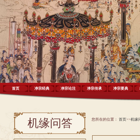
首页
净宗经典
净宗论注
净宗传承
净宗要典
机缘问答
您所在的位置：
首页
>>
机缘