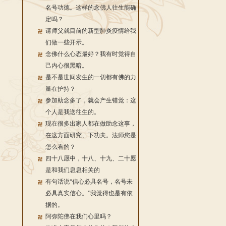
名号功德。这样的念佛人往生能确
定吗？
请师父就目前的新型肺炎疫情给我
们做一些开示。
念佛什么心态最好？我有时觉得自
己内心很黑暗。
是不是世间发生的一切都有佛的力
量在护持？
参加助念多了，就会产生错觉：这
个人是我送往生的。
现在很多出家人都在做助念这事，
在这方面研究、下功夫。法师您是
怎么看的？
四十八愿中，十八、十九、二十愿
是和我们息息相关的
有句话说“信心必具名号，名号未
必具真实信心。”我觉得也是有依
据的。
阿弥陀佛在我们心里吗？