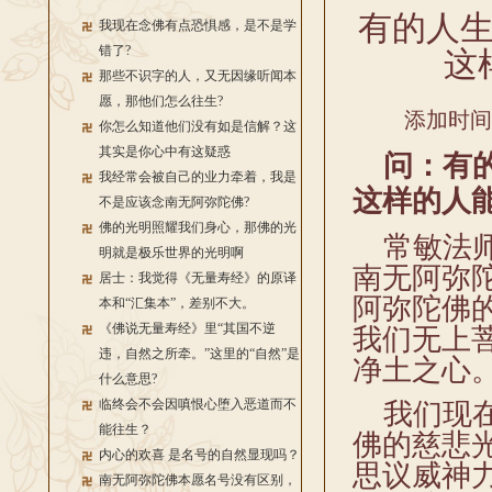
有的人
我现在念佛有点恐惧感，是不是学
错了?
这
那些不识字的人，又无因缘听闻本
愿，那他们怎么往生?
添加时间：2
你怎么知道他们没有如是信解？这
其实是你心中有这疑惑
问：有的
我经常会被自己的业力牵着，我是
这样的人
不是应该念南无阿弥陀佛?
佛的光明照耀我们身心，那佛的光
常敏法师
明就是极乐世界的光明啊
南无阿弥
居士：我觉得《无量寿经》的原译
阿弥陀佛
本和“汇集本”，差别不大。
《佛说无量寿经》里“其国不逆
我们无上
违，自然之所牵。”这里的“自然”是
净土之心
什么意思?
临终会不会因嗔恨心堕入恶道而不
我们现在
能往生？
佛的慈悲
内心的欢喜 是名号的自然显现吗？
思议威神
南无阿弥陀佛本愿名号没有区别，