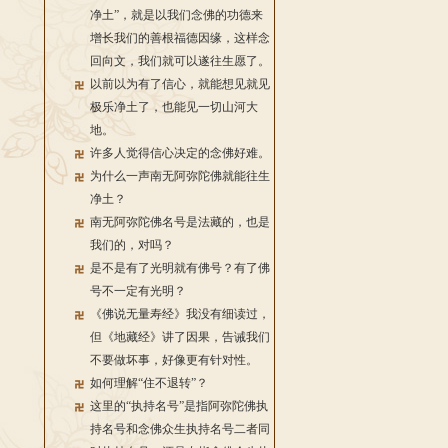
净土”，就是以我们念佛的功德来
增长我们的善根福德因缘，这样念
回向文，我们就可以遂往生愿了。
以前以为有了信心，就能想见就见
极乐净土了，也能见一切山河大
地。
许多人觉得信心决定的念佛好难。
为什么一声南无阿弥陀佛就能往生
净土？
南无阿弥陀佛名号是法藏的，也是
我们的，对吗？
是不是有了光明就有佛号？有了佛
号不一定有光明？
《佛说无量寿经》我没有细读过，
但《地藏经》讲了因果，告诫我们
不要做坏事，好像更有针对性。
如何理解“住不退转”？
这里的“执持名号”是指阿弥陀佛执
持名号和念佛众生执持名号二者同