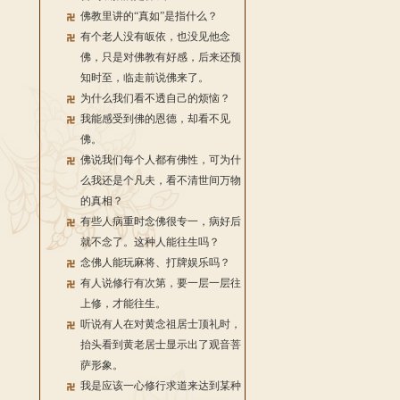
佛教里讲的“真如”是指什么？
有个老人没有皈依，也没见他念
佛，只是对佛教有好感，后来还预
知时至，临走前说佛来了。
为什么我们看不透自己的烦恼？
我能感受到佛的恩德，却看不见
佛。
佛说我们每个人都有佛性，可为什
么我还是个凡夫，看不清世间万物
的真相？
有些人病重时念佛很专一，病好后
就不念了。这种人能往生吗？
念佛人能玩麻将、打牌娱乐吗？
有人说修行有次第，要一层一层往
上修，才能往生。
听说有人在对黄念祖居士顶礼时，
抬头看到黄老居士显示出了观音菩
萨形象。
我是应该一心修行求道来达到某种