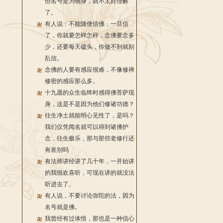
但名号是为物身，就不太好理解
了。
有人说：不能随便信佛，一旦信
了，你就要怎样怎样，念佛要念多
少，还要每天磕头，你做不到就别
乱信。
念佛的人要有感应很难，不像修禅
修密的感应那么多。
十九愿的众生临终时感得佛菩萨现
身，这是不是因为他们修诸功德？
往生净土就能明心见性了，是吗？
我们仅凭闻名就可以得到诸佛护
念，往生极乐，那与那些老修行还
有差别吗
有法师讲经讲了几十年，一开始讲
的我很欢喜听，可现在讲的就没法
听进去了。
有人说，不要讨论弥陀的法，因为
名号就是佛。
我曾经有过体悟，那也是一种信心