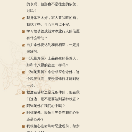
的表现，但那也不是往生的依凭，
对吗？
我身体不太好，家人要我吃的肉，
我吃了些。可心里有点不安。
学习性功德成就对净业行人的信愿
有什么帮助？
自力念佛要达到和佛相应，一定是
很难的。
《无量寿经》上品往生的是善人，
那和十八愿的往生一样吗？
《弥陀要解》念念相应念念佛，这
个境界很高，要慢慢修行才能到这
一步。
救度在佛那边是无条件的，但在我
们这边，是不是要达到某种状态？
阿弥陀佛在我们心中吗？
阿弥陀佛、极乐世界是在我们心里
还是心外？
我很担心临命终时恶业现前，怨亲