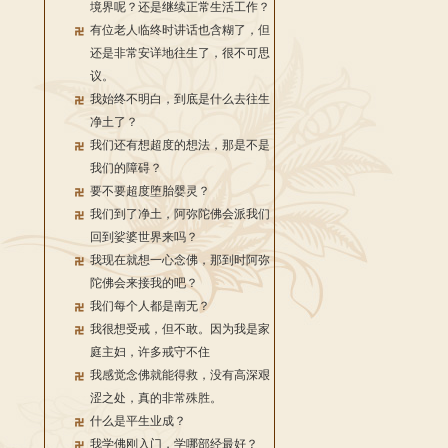
境界呢？还是继续正常生活工作？
有位老人临终时讲话也含糊了，但
还是非常安详地往生了，很不可思
议。
我始终不明白，到底是什么去往生
净土了？
我们还有想超度的想法，那是不是
我们的障碍？
要不要超度堕胎婴灵？
我们到了净土，阿弥陀佛会派我们
回到娑婆世界来吗？
我现在就想一心念佛，那到时阿弥
陀佛会来接我的吧？
我们每个人都是南无？
我很想受戒，但不敢。因为我是家
庭主妇，许多戒守不住
我感觉念佛就能得救，没有高深艰
涩之处，真的非常殊胜。
什么是平生业成？
我学佛刚入门，学哪部经最好？