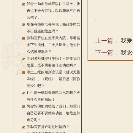
我念一句名号就可以往生净土，佛
再也不会舍弃我，以后我就不用再
念佛了。
'
现在有很多老菩萨说：临命终时念
不出佛还能往生吗？
弥勒菩萨住在兜率天内院，等着当
上一篇：
我爱
来下生成佛。二十八层天，他为什
下一篇：
我念
么选择兜率天？
闻到名号都能往生吗？不需要我们
发愿，也不需要做什么功德吗？
净土三经的顺序应该是《佛说无量
寿经》、《观经》，最后是《阿弥
陀经》吧？
往生前一刻就知道轮回已断吗？会
有什么样的感应？
阿弥陀佛把功德给了我们，那我们
自己还要不要做点功德，给往生加
点分呢？
弥勒菩萨是谁对他咐嘱的？