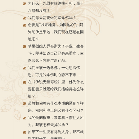
为什么十九愿有临终接引相，而十
八愿却没有？
我们每天需要做定课念佛吗？
念佛是“以果地觉，为因地心”。阿
弥陀佛是果地，我们现在还是在因
地吧？
苹果创始人乔布斯为了事业一生奋
斗，即使知道自己已身患重病，依
然念念不忘推广新产品。
我们应该一边念佛，一边想着佛
恩。可是我念佛时心静不下来……
在《佛说无量寿经》里，佛为什么
要把极乐胜景给我们描绘得这么详
细？
道教和佛教有什么本质的区别？禅
宗、密宗和净土宗又有什么区别？
我的烦恼很重，常常看不惯他人所
为。我该怎样去掉我执？
如果下一生没有得到人身，那不就