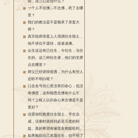
续，这三心是指什么？
一个人不信佛，不念佛，死了去哪
里？
我们的教法是不是顺承了亲鸾大
师？
真宗祖师亲鸾上人强调往生报土，
他不讲住不退转，或者成佛。
众生这边有已往生，今往生，当往
生的。这三种往生者，他们的支撑
点在哪里？
师父已经讲得很透，为什么有些人
还听不明白呢？
口念名号但心里没有归命心，也没
有佛恩，这和报恩念佛有什么不
同？上根人以归命心来念佛是不是
更好？
信受弥陀救度往生报土，平生业
成，活着时就得到必至灭度的利
益。真的希望有缘莲友都能听到。
如果勉励自己发愿往生，但不明了