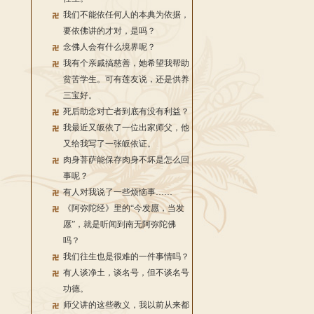
我们不能依任何人的本典为依据，
要依佛讲的才对，是吗？
念佛人会有什么境界呢？
我有个亲戚搞慈善，她希望我帮助
贫苦学生。可有莲友说，还是供养
三宝好。
死后助念对亡者到底有没有利益？
我最近又皈依了一位出家师父，他
又给我写了一张皈依证。
肉身菩萨能保存肉身不坏是怎么回
事呢？
有人对我说了一些烦恼事……
《阿弥陀经》里的“今发愿，当发
愿”，就是听闻到南无阿弥陀佛
吗？
我们往生也是很难的一件事情吗？
有人谈净土，谈名号，但不谈名号
功德。
师父讲的这些教义，我以前从来都