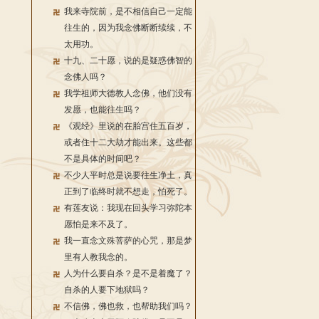
我来寺院前，是不相信自己一定能
往生的，因为我念佛断断续续，不
太用功。
十九、二十愿，说的是疑惑佛智的
念佛人吗？
我学祖师大德教人念佛，他们没有
发愿，也能往生吗？
《观经》里说的在胎宫住五百岁，
或者住十二大劫才能出来。这些都
不是具体的时间吧？
不少人平时总是说要往生净土，真
正到了临终时就不想走，怕死了。
有莲友说：我现在回头学习弥陀本
愿怕是来不及了。
我一直念文殊菩萨的心咒，那是梦
里有人教我念的。
人为什么要自杀？是不是着魔了？
自杀的人要下地狱吗？
不信佛，佛也救，也帮助我们吗？