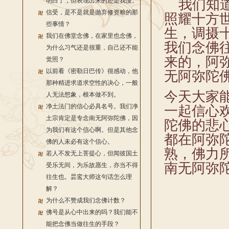
明白了，但表现出来的还是我慢。
我们知道
信受，是不是就是抛弃修资粮的那
照耀十方
些事情？
生，调摄
我们在佛堂念佛，在家里也念佛，
我们念佛
为什么习气还是很重，自己还不能
来的，阿
觉照？
以前看《密勒日巴传》很感动，他
无阿弥陀
那种精进求道求空性的决心，一般
今天大家
人无法想象，根本做不到。
净土法门的信心必具名号。我们净
一起信心
土宗肯定是专念南无阿弥陀佛，因
陀佛的悲
为我们有这个信心啊。但是其他念
都在阿弥
佛的人未必有这个信心。
熟，佛力
若人不发无上菩提心，但闻彼国土
南无阿弥
受乐无间，为乐故愿生，亦当不得
往生也。昙鸾大师这句话怎么理
解？
为什么不赞成我们念佛计数？
佛号是从心中出来的吗？我们能不
能把念佛当做往生的手段？