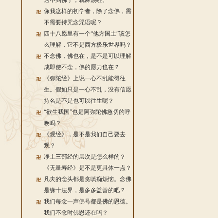
遇不到佛了，就麻烦啦。
像我这样的初学者，除了念佛，需
不需要持咒念咒语呢？
四十八愿里有一个“他方国土”该怎
么理解，它不是西方极乐世界吗？
不念佛，佛也在，是不是可以理解
成即使不念，佛的愿力也在？
《弥陀经》上说一心不乱能得往
生。假如只是一心不乱，没有信愿
持名是不是也可以往生呢？
“欲生我国”也是阿弥陀佛急切的呼
唤吗？
《观经》，是不是我们自己要去
观？
净土三部经的层次是怎么样的？
《无量寿经》是不是更具体一点？
凡夫的念头都是贪嗔痴烦恼。念佛
是缘十法界，是多多益善的吧？
我们每念一声佛号都是佛的恩德。
我们不念时佛恩还在吗？