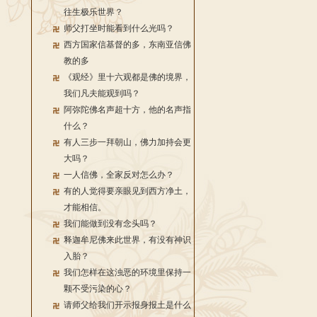
往生极乐世界？
师父打坐时能看到什么光吗？
西方国家信基督的多，东南亚信佛
教的多
《观经》里十六观都是佛的境界，
我们凡夫能观到吗？
阿弥陀佛名声超十方，他的名声指
什么？
有人三步一拜朝山，佛力加持会更
大吗？
一人信佛，全家反对怎么办？
有的人觉得要亲眼见到西方净土，
才能相信。
我们能做到没有念头吗？
释迦牟尼佛来此世界，有没有神识
入胎？
我们怎样在这浊恶的环境里保持一
颗不受污染的心？
请师父给我们开示报身报土是什么