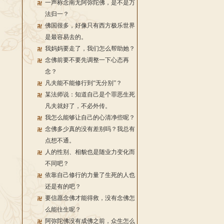
一声称念南无阿弥陀佛，是不是万
法归一？
佛国很多，好像只有西方极乐世界
是最容易去的。
我妈妈要走了，我们怎么帮助她？
念佛前要不要先调整一下心态再
念？
凡夫能不能修行到“无分别”？
某法师说：知道自己是个罪恶生死
凡夫就好了，不必外传。
我怎么能够让自己的心清净些呢？
念佛多少真的没有差别吗？我总有
点想不通。
人的性别、相貌也是随业力变化而
不同吧？
依靠自己修行的力量了生死的人也
还是有的吧？
要信愿念佛才能得救，没有念佛怎
么能往生呢？
阿弥陀佛没有成佛之前，众生怎么