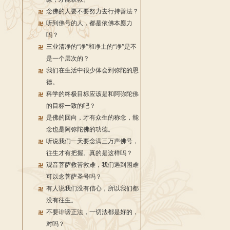
念佛的人要不要努力去行持善法？
听到佛号的人，都是依佛本愿力
吗？
三业清净的“净”和净土的“净”是不
是一个层次的？
我们在生活中很少体会到弥陀的恩
德。
科学的终极目标应该是和阿弥陀佛
的目标一致的吧？
是佛的回向，才有众生的称念，能
念也是阿弥陀佛的功德。
听说我们一天要念满三万声佛号，
往生才有把握。真的是这样吗？
观音菩萨救苦救难，我们遇到困难
可以念菩萨圣号吗？
有人说我们没有信心，所以我们都
没有往生。
不要诽谤正法，一切法都是好的，
对吗？