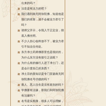
出来的吗？
法音是有法力的吧？
我们遇到南无阿弥陀佛，知道他是
我们的依靠，就不会被业力牵引了
吗？
请师父开示，令我入于正定业，彻
底入佛光明。
不少人担心临终放不下，被业力牵
引不知去往何处。
东方净土药师佛那里也是很好的，
为什么东方没有接引之说呢？
为什么有的修行人进了净土门，还
是会计度自己的东西？
净土宗的善知识是专门宣扬南无阿
弥陀佛名号功德的吗？
善人、恶人往生是没有差别的吗？
学佛要有法缘，那我们和阿弥陀佛
有法缘吗？
名号是实相身，很多人可以理解，