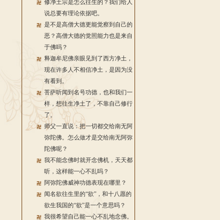
修净土宗是怎么往生的？我们给人
说总要有理论依据吧。
是不是高僧大德更能觉察到自己的
恶？高僧大德的觉照能力也是来自
于佛吗？
释迦牟尼佛亲眼见到了西方净土，
现在许多人不相信净土，是因为没
有看到。
菩萨听闻到名号功德，也和我们一
样，想往生净土了，不靠自己修行
了。
师父一直说：把一切都交给南无阿
弥陀佛。怎么做才是交给南无阿弥
陀佛呢？
我不能念佛时就开念佛机，天天都
听，这样能一心不乱吗？
阿弥陀佛威神功德表现在哪里？
闻名欲往生里的“欲”，和十八愿的
欲生我国的“欲”是一个意思吗？
我很希望自己能一心不乱地念佛。