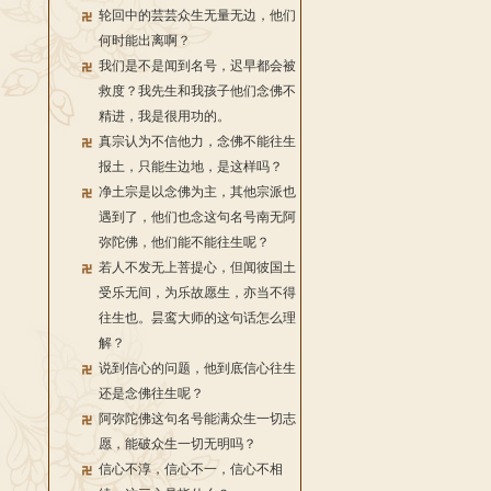
轮回中的芸芸众生无量无边，他们
何时能出离啊？
我们是不是闻到名号，迟早都会被
救度？我先生和我孩子他们念佛不
精进，我是很用功的。
真宗认为不信他力，念佛不能往生
报土，只能生边地，是这样吗？
净土宗是以念佛为主，其他宗派也
遇到了，他们也念这句名号南无阿
弥陀佛，他们能不能往生呢？
若人不发无上菩提心，但闻彼国土
受乐无间，为乐故愿生，亦当不得
往生也。昙鸾大师的这句话怎么理
解？
说到信心的问题，他到底信心往生
还是念佛往生呢？
阿弥陀佛这句名号能满众生一切志
愿，能破众生一切无明吗？
信心不淳，信心不一，信心不相