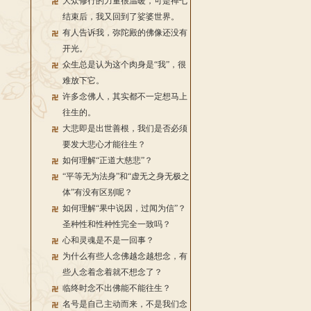
大众修行的力量很温暖，可是禅七
结束后，我又回到了娑婆世界。
有人告诉我，弥陀殿的佛像还没有
开光。
众生总是认为这个肉身是“我”，很
难放下它。
许多念佛人，其实都不一定想马上
往生的。
大悲即是出世善根，我们是否必须
要发大悲心才能往生？
如何理解“正道大慈悲”？
“平等无为法身”和“虚无之身无极之
体”有没有区别呢？
如何理解“果中说因，过闻为信”？
圣种性和性种性完全一致吗？
心和灵魂是不是一回事？
为什么有些人念佛越念越想念，有
些人念着念着就不想念了？
临终时念不出佛能不能往生？
名号是自己主动而来，不是我们念