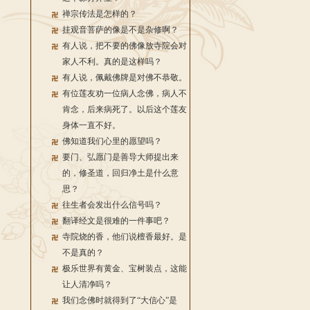
禅宗传法是怎样的？
挂观音菩萨的像是不是杂修啊？
有人说，把不要的佛像放寺院会对
家人不利。真的是这样吗？
有人说，佩戴佛牌是对佛不恭敬。
有位莲友劝一位病人念佛，病人不
肯念，后来病死了。以后这个莲友
身体一直不好。
佛知道我们心里的愿望吗？
要门、弘愿门是善导大师提出来
的，修圣道，回归净土是什么意
思？
往生者会发出什么信号吗？
翻译经文是很难的一件事吧？
寺院烧的香，他们说檀香最好。是
不是真的？
极乐世界有黄金、宝树装点，这能
让人清净吗？
我们念佛时就得到了“大信心”是