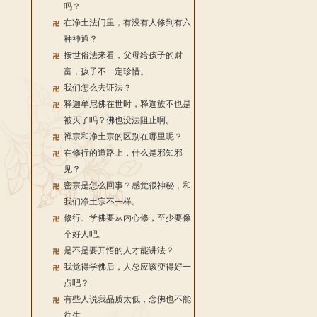
吗？
在净土法门里，有没有人修到有六
种神通？
按世俗法来看，父母给孩子的财
富，孩子不一定珍惜。
我们怎么去证法？
释迦牟尼佛在世时，释迦族不也是
被灭了吗？佛也没法阻止啊。
禅宗和净土宗的区别在哪里呢？
在修行的道路上，什么是邪知邪
见？
密宗是怎么回事？感觉很神秘，和
我们净土宗不一样。
修行、学佛要从内心修，至少要像
个好人吧。
是不是要开悟的人才能讲法？
我觉得学佛后，人总应该变得好一
点吧？
有些人说我品质太低，念佛也不能
往生。