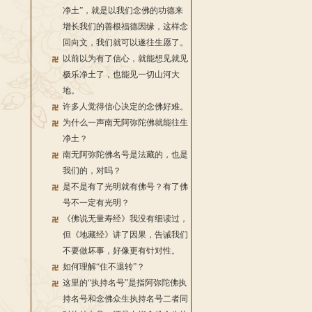
净土”，就是以我们念佛的功德来
增长我们的善根福德因缘，这样念
回向文，我们就可以遂往生愿了。
以前以为有了信心，就能想见就见
极乐净土了，也能见一切山河大
地。
许多人觉得信心决定的念佛好难。
为什么一声南无阿弥陀佛就能往生
净土？
南无阿弥陀佛名号是法藏的，也是
我们的，对吗？
是不是有了光明就有佛号？有了佛
号不一定有光明？
《佛说无量寿经》我没有细读过，
但《地藏经》讲了因果，告诫我们
不要做坏事，好像更有针对性。
如何理解“住不退转”？
这里的“执持名号”是指阿弥陀佛执
持名号和念佛众生执持名号二者同