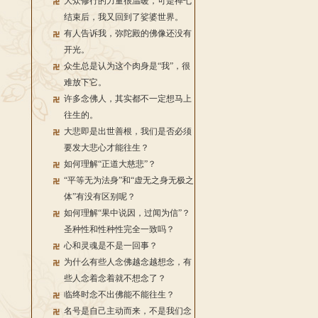
大众修行的力量很温暖，可是禅七
结束后，我又回到了娑婆世界。
有人告诉我，弥陀殿的佛像还没有
开光。
众生总是认为这个肉身是“我”，很
难放下它。
许多念佛人，其实都不一定想马上
往生的。
大悲即是出世善根，我们是否必须
要发大悲心才能往生？
如何理解“正道大慈悲”？
“平等无为法身”和“虚无之身无极之
体”有没有区别呢？
如何理解“果中说因，过闻为信”？
圣种性和性种性完全一致吗？
心和灵魂是不是一回事？
为什么有些人念佛越念越想念，有
些人念着念着就不想念了？
临终时念不出佛能不能往生？
名号是自己主动而来，不是我们念