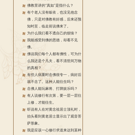
佛教里讲的“真如”是指什么？
有个老人没有皈依，也没见他念
佛，只是对佛教有好感，后来还预
知时至，临走前说佛来了。
为什么我们看不透自己的烦恼？
我能感受到佛的恩德，却看不见
佛。
佛说我们每个人都有佛性，可为什
么我还是个凡夫，看不清世间万物
的真相？
有些人病重时念佛很专一，病好后
就不念了。这种人能往生吗？
念佛人能玩麻将、打牌娱乐吗？
有人说修行有次第，要一层一层往
上修，才能往生。
听说有人在对黄念祖居士顶礼时，
抬头看到黄老居士显示出了观音菩
萨形象。
我是应该一心修行求道来达到某种