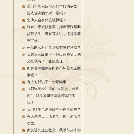
我们不能依任何人的本典为依据，
要依佛讲的才对，是吗？
念佛人会有什么境界呢？
我有个亲戚搞慈善，她希望我帮助
贫苦学生。可有莲友说，还是供养
三宝好。
死后助念对亡者到底有没有利益？
我最近又皈依了一位出家师父，他
又给我写了一张皈依证。
肉身菩萨能保存肉身不坏是怎么回
事呢？
有人对我说了一些烦恼事……
《阿弥陀经》里的“今发愿，当发
愿”，就是听闻到南无阿弥陀佛
吗？
我们往生也是很难的一件事情吗？
有人谈净土，谈名号，但不谈名号
功德。
师父讲的这些教义，我以前从来都