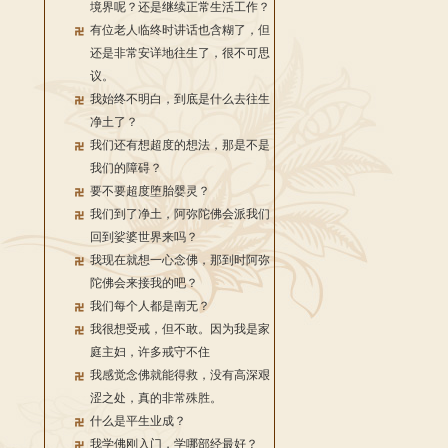
境界呢？还是继续正常生活工作？
有位老人临终时讲话也含糊了，但
还是非常安详地往生了，很不可思
议。
我始终不明白，到底是什么去往生
净土了？
我们还有想超度的想法，那是不是
我们的障碍？
要不要超度堕胎婴灵？
我们到了净土，阿弥陀佛会派我们
回到娑婆世界来吗？
我现在就想一心念佛，那到时阿弥
陀佛会来接我的吧？
我们每个人都是南无？
我很想受戒，但不敢。因为我是家
庭主妇，许多戒守不住
我感觉念佛就能得救，没有高深艰
涩之处，真的非常殊胜。
什么是平生业成？
我学佛刚入门，学哪部经最好？