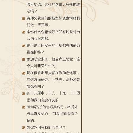
名号功德。这样的念佛人往生能确
定吗？
请师父就目前的新型肺炎疫情给我
们做一些开示。
念佛什么心态最好？我有时觉得自
己内心很黑暗。
是不是世间发生的一切都有佛的力
量在护持？
参加助念多了，就会产生错觉：这
个人是我送往生的。
现在很多出家人都在做助念这事，
在这方面研究、下功夫。法师您是
怎么看的？
四十八愿中，十八、十九、二十愿
是和我们息息相关的
有句话说“信心必具名号，名号未
必具真实信心。”我觉得也是有依
据的。
阿弥陀佛在我们心里吗？