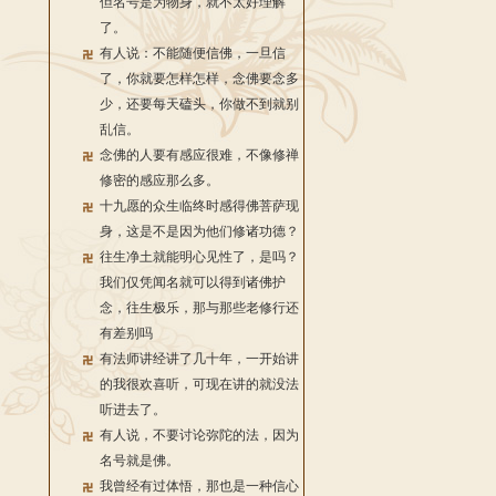
但名号是为物身，就不太好理解
了。
有人说：不能随便信佛，一旦信
了，你就要怎样怎样，念佛要念多
少，还要每天磕头，你做不到就别
乱信。
念佛的人要有感应很难，不像修禅
修密的感应那么多。
十九愿的众生临终时感得佛菩萨现
身，这是不是因为他们修诸功德？
往生净土就能明心见性了，是吗？
我们仅凭闻名就可以得到诸佛护
念，往生极乐，那与那些老修行还
有差别吗
有法师讲经讲了几十年，一开始讲
的我很欢喜听，可现在讲的就没法
听进去了。
有人说，不要讨论弥陀的法，因为
名号就是佛。
我曾经有过体悟，那也是一种信心