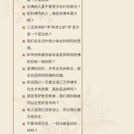
念佛的人要不要努力去行持善法？
听到佛号的人，都是依佛本愿力
吗？
三业清净的“净”和净土的“净”是不
是一个层次的？
我们在生活中很少体会到弥陀的恩
德。
科学的终极目标应该是和阿弥陀佛
的目标一致的吧？
是佛的回向，才有众生的称念，能
念也是阿弥陀佛的功德。
听说我们一天要念满三万声佛号，
往生才有把握。真的是这样吗？
观音菩萨救苦救难，我们遇到困难
可以念菩萨圣号吗？
有人说我们没有信心，所以我们都
没有往生。
不要诽谤正法，一切法都是好的，
对吗？