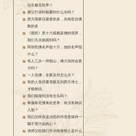
往生极乐世界？
师父打坐时能看到什么光吗？
西方国家信基督的多，东南亚信佛
教的多
《观经》里十六观都是佛的境界，
我们凡夫能观到吗？
阿弥陀佛名声超十方，他的名声指
什么？
有人三步一拜朝山，佛力加持会更
大吗？
一人信佛，全家反对怎么办？
有的人觉得要亲眼见到西方净土，
才能相信。
我们能做到没有念头吗？
释迦牟尼佛来此世界，有没有神识
入胎？
我们怎样在这浊恶的环境里保持一
颗不受污染的心？
请师父给我们开示报身报土是什么