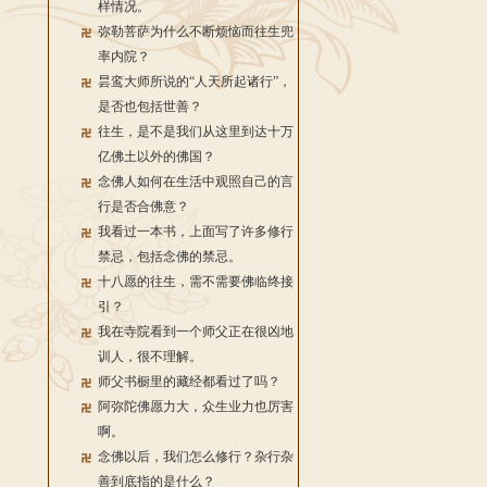
样情况。
弥勒菩萨为什么不断烦恼而往生兜
率内院？
昙鸾大师所说的“人天所起诸行”，
是否也包括世善？
往生，是不是我们从这里到达十万
亿佛土以外的佛国？
念佛人如何在生活中观照自己的言
行是否合佛意？
我看过一本书，上面写了许多修行
禁忌，包括念佛的禁忌。
十八愿的往生，需不需要佛临终接
引？
我在寺院看到一个师父正在很凶地
训人，很不理解。
师父书橱里的藏经都看过了吗？
阿弥陀佛愿力大，众生业力也厉害
啊。
念佛以后，我们怎么修行？杂行杂
善到底指的是什么？