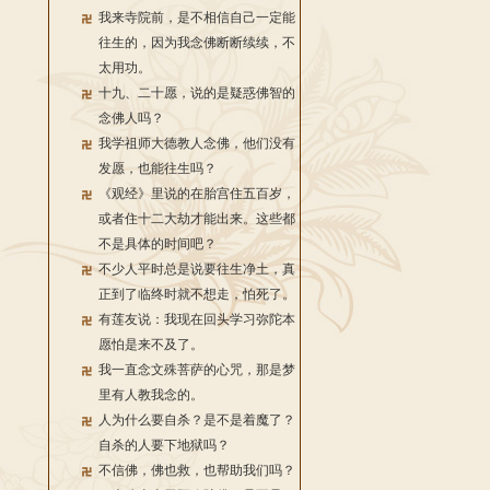
我来寺院前，是不相信自己一定能
往生的，因为我念佛断断续续，不
太用功。
十九、二十愿，说的是疑惑佛智的
念佛人吗？
我学祖师大德教人念佛，他们没有
发愿，也能往生吗？
《观经》里说的在胎宫住五百岁，
或者住十二大劫才能出来。这些都
不是具体的时间吧？
不少人平时总是说要往生净土，真
正到了临终时就不想走，怕死了。
有莲友说：我现在回头学习弥陀本
愿怕是来不及了。
我一直念文殊菩萨的心咒，那是梦
里有人教我念的。
人为什么要自杀？是不是着魔了？
自杀的人要下地狱吗？
不信佛，佛也救，也帮助我们吗？