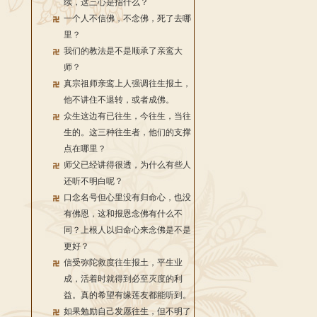
续，这三心是指什么？
一个人不信佛，不念佛，死了去哪
里？
我们的教法是不是顺承了亲鸾大
师？
真宗祖师亲鸾上人强调往生报土，
他不讲住不退转，或者成佛。
众生这边有已往生，今往生，当往
生的。这三种往生者，他们的支撑
点在哪里？
师父已经讲得很透，为什么有些人
还听不明白呢？
口念名号但心里没有归命心，也没
有佛恩，这和报恩念佛有什么不
同？上根人以归命心来念佛是不是
更好？
信受弥陀救度往生报土，平生业
成，活着时就得到必至灭度的利
益。真的希望有缘莲友都能听到。
如果勉励自己发愿往生，但不明了