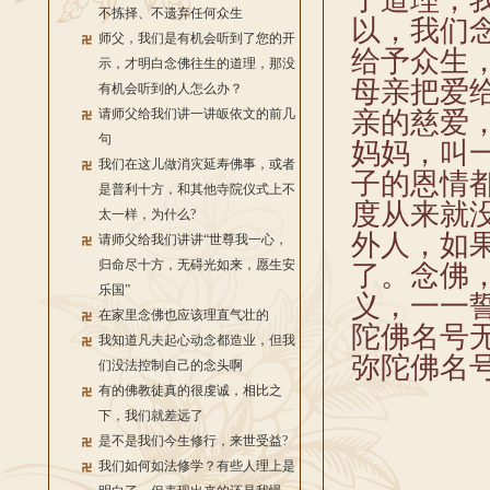
了道理，
不拣择、不遗弃任何众生
以，我们
师父，我们是有机会听到了您的开
给予众生
示，才明白念佛往生的道理，那没
母亲把爱
有机会听到的人怎么办？
请师父给我们讲一讲皈依文的前几
亲的慈爱
句
妈妈，叫
我们在这儿做消灾延寿佛事，或者
子的恩情
是普利十方，和其他寺院仪式上不
度从来就
太一样，为什么?
外人，如
请师父给我们讲讲“世尊我一心，
归命尽十方，无碍光如来，愿生安
了。念佛
乐国”
义，一一
在家里念佛也应该理直气壮的
陀佛名号
我知道凡夫起心动念都造业，但我
弥陀佛名
们没法控制自己的念头啊
有的佛教徒真的很虔诚，相比之
下，我们就差远了
是不是我们今生修行，来世受益?
我们如何如法修学？有些人理上是