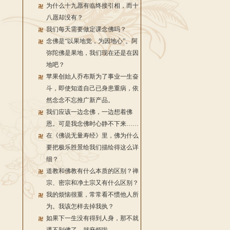
为什么十九愿有临终接引相，而十
八愿却没有？
我们每天需要做定课念佛吗？
念佛是“以果地觉，为因地心”。阿
弥陀佛是果地，我们现在还是在因
地吧？
苹果创始人乔布斯为了事业一生奋
斗，即使知道自己已身患重病，依
然念念不忘推广新产品。
我们应该一边念佛，一边想着佛
恩。可是我念佛时心静不下来……
在《佛说无量寿经》里，佛为什么
要把极乐胜景给我们描绘得这么详
细？
道教和佛教有什么本质的区别？禅
宗、密宗和净土宗又有什么区别？
我的烦恼很重，常常看不惯他人所
为。我该怎样去掉我执？
如果下一生没有得到人身，那不就