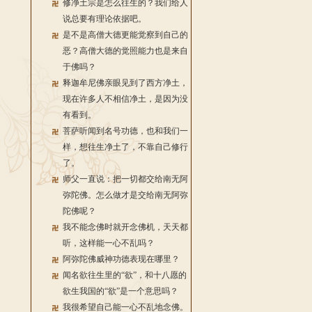
修净土宗是怎么往生的？我们给人
说总要有理论依据吧。
是不是高僧大德更能觉察到自己的
恶？高僧大德的觉照能力也是来自
于佛吗？
释迦牟尼佛亲眼见到了西方净土，
现在许多人不相信净土，是因为没
有看到。
菩萨听闻到名号功德，也和我们一
样，想往生净土了，不靠自己修行
了。
师父一直说：把一切都交给南无阿
弥陀佛。怎么做才是交给南无阿弥
陀佛呢？
我不能念佛时就开念佛机，天天都
听，这样能一心不乱吗？
阿弥陀佛威神功德表现在哪里？
闻名欲往生里的“欲”，和十八愿的
欲生我国的“欲”是一个意思吗？
我很希望自己能一心不乱地念佛。