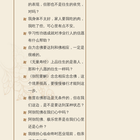
的表现，但那也不是往生的依凭，
对吗？
我身体不太好，家人要我吃的肉，
我吃了些。可心里有点不安。
学习性功德成就对净业行人的信愿
有什么帮助？
自力念佛要达到和佛相应，一定是
很难的。
《无量寿经》上品往生的是善人，
那和十八愿的往生一样吗？
《弥陀要解》念念相应念念佛，这
个境界很高，要慢慢修行才能到这
一步。
救度在佛那边是无条件的，但在我
们这边，是不是要达到某种状态？
阿弥陀佛在我们心中吗？
阿弥陀佛、极乐世界是在我们心里
还是心外？
我很担心临命终时恶业现前，怨亲