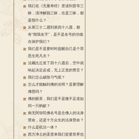
我们在《无量寿经》里读到普等三
昧，清净解脱三昧，住是三昧，都
是指什么？
从第三十二愿到第四十八愿，都
有“闻我名字”，是不是名号的功德
在保护我们？
我们是不是要时时提醒自己是个罪
恶生死凡夫？
法藏比丘发了四十八愿后，空中就
响起决定必成，无上正觉的赞言？
我们怎么破除习气呢？
怎么才能触到佛的光明？是要理解
佛恩吗？
佛的眼里，我们是不是微不足道如
同一只蚂蚁？
南无阿弥陀佛名号是念佛人的法身
慧命，还是十方众生的法身慧命？
什么是机法一体？
西方净土的圣贤来我们娑婆世界也