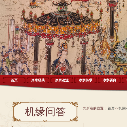
首页
净宗经典
净宗论注
净宗传承
净宗要典
机缘问答
您所在的位置：
首页
>>
机缘