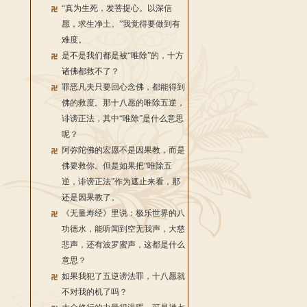
“真为生死，发菩提心。以深信
愿，求生净土。”我觉得要做到有
难度。
是不是我们都是被“唯除”的，十方
诸佛都救不了？
罪恶凡夫只要回心念佛，都能得到
佛的救度。那十八愿的唯除五逆，
诽谤正法，其中“唯除”是什么意思
呢？
阿弥陀佛的宏愿不是因果教，而是
佛要救你。但是如果把“唯除五
逆，诽谤正法”作为遮止来看，那
还是因果教了。
《无量寿经》里说：极乐世界的八
功德水，能听闻到空无我声，大慈
悲声，还有波罗蜜声，这都是什么
意思？
如果我犯了五逆谤法罪，十八愿就
不对我的机了吗？