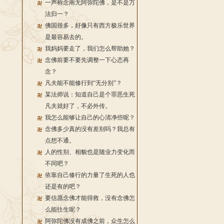
一声称念南无阿弥陀佛，是不是万
法归一？
佛国很多，好像只有西方极乐世界
是最容易去的。
我妈妈要走了，我们怎么帮助她？
念佛前要不要先调整一下心态再
念？
凡夫能不能修行到“无分别”？
某法师说：知道自己是个罪恶生死
凡夫就好了，不必外传。
我怎么能够让自己的心清净些呢？
念佛多少真的没有差别吗？我总有
点想不通。
人的性别、相貌也是随业力变化而
不同吧？
依靠自己修行的力量了生死的人也
还是有的吧？
要信愿念佛才能得救，没有念佛怎
么能往生呢？
阿弥陀佛没有成佛之前，众生怎么