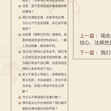
明白了，但表现出来的还是我慢。
信受，是不是就是抛弃修资粮的那
些事情？
我们在佛堂念佛，在家里也念佛，
'
为什么习气还是很重，自己还不能
觉照？
以前看《密勒日巴传》很感动，他
上一篇：
现在
那种精进求道求空性的决心，一般
信心。法师您
人无法想象，根本做不到。
净土法门的信心必具名号。我们净
下一篇：
我们
土宗肯定是专念南无阿弥陀佛，因
为我们有这个信心啊。但是其他念
佛的人未必有这个信心。
若人不发无上菩提心，但闻彼国土
受乐无间，为乐故愿生，亦当不得
往生也。昙鸾大师这句话怎么理
解？
为什么不赞成我们念佛计数？
佛号是从心中出来的吗？我们能不
能把念佛当做往生的手段？