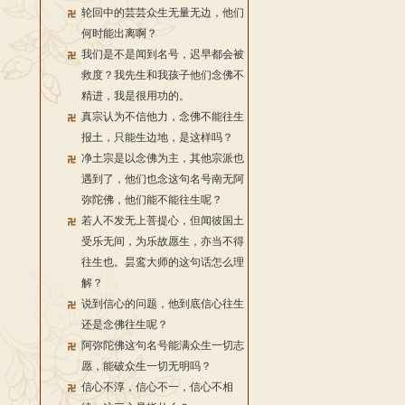
轮回中的芸芸众生无量无边，他们
何时能出离啊？
我们是不是闻到名号，迟早都会被
救度？我先生和我孩子他们念佛不
精进，我是很用功的。
真宗认为不信他力，念佛不能往生
报土，只能生边地，是这样吗？
净土宗是以念佛为主，其他宗派也
遇到了，他们也念这句名号南无阿
弥陀佛，他们能不能往生呢？
若人不发无上菩提心，但闻彼国土
受乐无间，为乐故愿生，亦当不得
往生也。昙鸾大师的这句话怎么理
解？
说到信心的问题，他到底信心往生
还是念佛往生呢？
阿弥陀佛这句名号能满众生一切志
愿，能破众生一切无明吗？
信心不淳，信心不一，信心不相