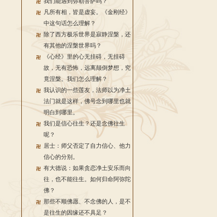
我们能遇到弥勒菩萨吗？
凡所有相，皆是虚妄。《金刚经》
中这句话怎么理解？
除了西方极乐世界是寂静涅槃，还
有其他的涅槃世界吗？
《心经》里的心无挂碍，无挂碍
故，无有恐怖，远离颠倒梦想，究
竟涅槃。我们怎么理解？
我认识的一些莲友，法师以为净土
法门就是这样，佛号念到哪里也就
明白到哪里。
我们是信心往生？还是念佛往生
呢？
居士：师父否定了自力信心、他力
信心的分别。
有大德说：如果贪恋净土安乐而向
往，也不能往生。如何归命阿弥陀
佛？
那些不顺佛愿、不念佛的人，是不
是往生的因缘还不具足？