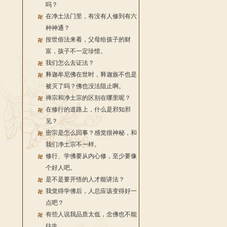
吗？
在净土法门里，有没有人修到有六
种神通？
按世俗法来看，父母给孩子的财
富，孩子不一定珍惜。
我们怎么去证法？
释迦牟尼佛在世时，释迦族不也是
被灭了吗？佛也没法阻止啊。
禅宗和净土宗的区别在哪里呢？
在修行的道路上，什么是邪知邪
见？
密宗是怎么回事？感觉很神秘，和
我们净土宗不一样。
修行、学佛要从内心修，至少要像
个好人吧。
是不是要开悟的人才能讲法？
我觉得学佛后，人总应该变得好一
点吧？
有些人说我品质太低，念佛也不能
往生。