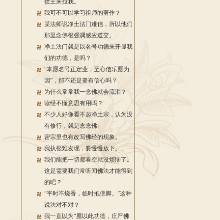
债主来拉我。
我可不可以学习祖师的著作？
某法师说净土法门难信，所以他们
那里念佛很强调感应道交。
净土法门就是以名号功德来开显我
们的功德，是吗？
“本愿名号正定业，至心信乐愿为
因”，那不还是要有信心吗？
为什么常常我一念佛就会流泪？
读经不懂意思有用吗？
不少人好像看不起净土宗，认为没
有修行，就是念念佛。
密宗里也有改写佛经的现象。
我执很难发现，要慢慢放下。
我们能把一切都看空就没烦恼了。
这是需要我们常听闻佛法才能得到
的吧？
“平时不烧香，临时抱佛脚。”这种
说法对不对？
我一直以为“愿以此功德，庄严佛