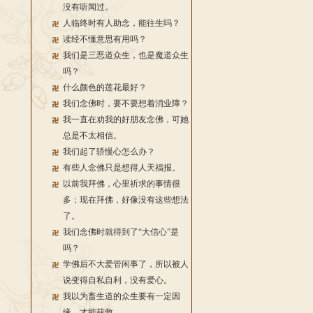
没有听闻过。
人临终时有人助念，能往生吗？
读经不懂意思有用吗？
我们是三恶道众生，也是魔道众生
吗？
什么颜色的莲花最好？
我们念佛时，要不要想着消业障？
我一直在劝我的好朋友念佛，可她
总是不太相信。
我们起了骄慢心怎么办？
有些人念佛只是想得人天福报。
以前我拜佛，心里祈求的事情很
多；现在拜佛，好像没有这些想法
了。
我们念佛时就得到了“大信心”是
吗？
学佛后不大爱管闲事了，所以被人
说变得自私自利，没有爱心。
我以为畜生道的众生要有一定因
缘，才能获救。