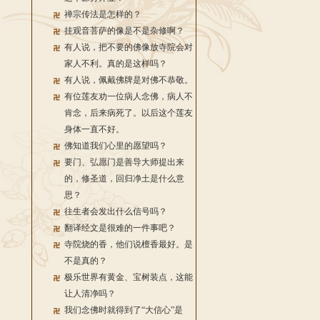
禅宗传法是怎样的？
挂观音菩萨的像是不是杂修啊？
有人说，把不要的佛像放寺院会对
家人不利。真的是这样吗？
有人说，佩戴佛牌是对佛不恭敬。
有位莲友劝一位病人念佛，病人不
肯念，后来病死了。以后这个莲友
身体一直不好。
佛知道我们心里的愿望吗？
要门、弘愿门是善导大师提出来
的，修圣道，回归净土是什么意
思？
往生者会发出什么信号吗？
翻译经文是很难的一件事吧？
寺院烧的香，他们说檀香最好。是
不是真的？
极乐世界有黄金、宝树装点，这能
让人清净吗？
我们念佛时就得到了“大信心”是