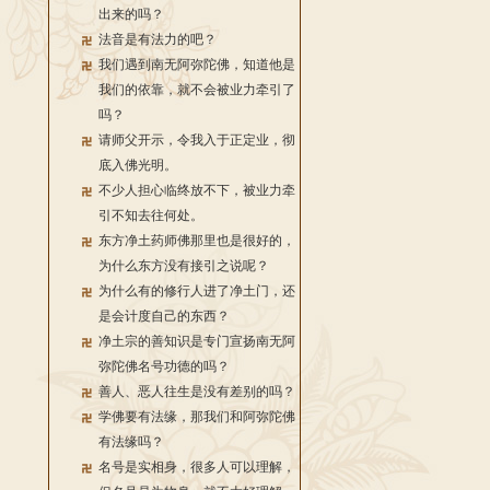
出来的吗？
法音是有法力的吧？
我们遇到南无阿弥陀佛，知道他是
我们的依靠，就不会被业力牵引了
吗？
请师父开示，令我入于正定业，彻
底入佛光明。
不少人担心临终放不下，被业力牵
引不知去往何处。
东方净土药师佛那里也是很好的，
为什么东方没有接引之说呢？
为什么有的修行人进了净土门，还
是会计度自己的东西？
净土宗的善知识是专门宣扬南无阿
弥陀佛名号功德的吗？
善人、恶人往生是没有差别的吗？
学佛要有法缘，那我们和阿弥陀佛
有法缘吗？
名号是实相身，很多人可以理解，