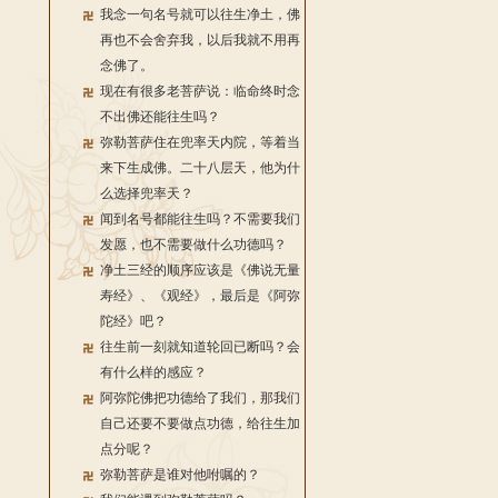
我念一句名号就可以往生净土，佛
再也不会舍弃我，以后我就不用再
念佛了。
现在有很多老菩萨说：临命终时念
不出佛还能往生吗？
弥勒菩萨住在兜率天内院，等着当
来下生成佛。二十八层天，他为什
么选择兜率天？
闻到名号都能往生吗？不需要我们
发愿，也不需要做什么功德吗？
净土三经的顺序应该是《佛说无量
寿经》、《观经》，最后是《阿弥
陀经》吧？
往生前一刻就知道轮回已断吗？会
有什么样的感应？
阿弥陀佛把功德给了我们，那我们
自己还要不要做点功德，给往生加
点分呢？
弥勒菩萨是谁对他咐嘱的？