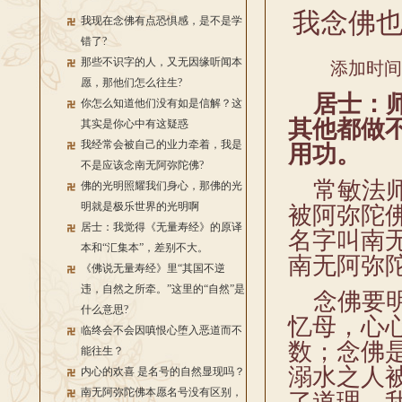
我念佛
我现在念佛有点恐惧感，是不是学
错了?
那些不识字的人，又无因缘听闻本
添加时间：2
愿，那他们怎么往生?
居士：师
你怎么知道他们没有如是信解？这
其他都做
其实是你心中有这疑惑
我经常会被自己的业力牵着，我是
用功。
不是应该念南无阿弥陀佛?
常敏法师
佛的光明照耀我们身心，那佛的光
明就是极乐世界的光明啊
被阿弥陀
居士：我觉得《无量寿经》的原译
名字叫南
本和“汇集本”，差别不大。
南无阿弥
《佛说无量寿经》里“其国不逆
违，自然之所牵。”这里的“自然”是
念佛要明
什么意思?
忆母，心
临终会不会因嗔恨心堕入恶道而不
数；念佛
能往生？
溺水之人
内心的欢喜 是名号的自然显现吗？
南无阿弥陀佛本愿名号没有区别，