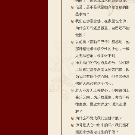
明白了，但表现出来的还是我慢。
信受，是不是就是抛弃修资粮的那
些事情？
我们在佛堂念佛，在家里也念佛，
为什么习气还是很重，自己还不能
觉照？
以前看《密勒日巴传》很感动，他
那种精进求道求空性的决心，一般
人无法想象，根本做不到。
净土法门的信心必具名号。我们净
土宗肯定是专念南无阿弥陀佛，因
为我们有这个信心啊。但是其他念
佛的人未必有这个信心。
若人不发无上菩提心，但闻彼国土
受乐无间，为乐故愿生，亦当不得
往生也。昙鸾大师这句话怎么理
解？
为什么不赞成我们念佛计数？
佛号是从心中出来的吗？我们能不
能把念佛当做往生的手段？