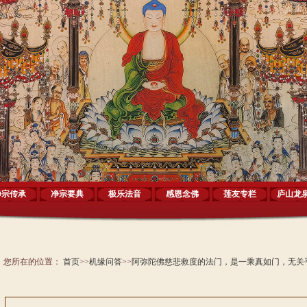
净宗传承
净宗要典
极乐法音
感恩念佛
莲友专栏
庐山龙
您所在的位置：
首页
>>
机缘问答
>>
阿弥陀佛慈悲救度的法门，是一乘真如门，无关