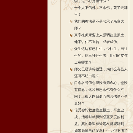
续，这三心是指什么？
一个人不信佛，不念佛，死了去哪
里？
我们的教法是不是顺承了亲鸾大
师？
真宗祖师亲鸾上人强调往生报土，
他不讲住不退转，或者成佛。
众生这边有已往生，今往生，当往
生的。这三种往生者，他们的支撑
点在哪里？
师父已经讲得很透，为什么有些人
还听不明白呢？
口念名号但心里没有归命心，也没
有佛恩，这和报恩念佛有什么不
同？上根人以归命心来念佛是不是
更好？
信受弥陀救度往生报土，平生业
成，活着时就得到必至灭度的利
益。真的希望有缘莲友都能听到。
如果勉励自己发愿往生，但不明了