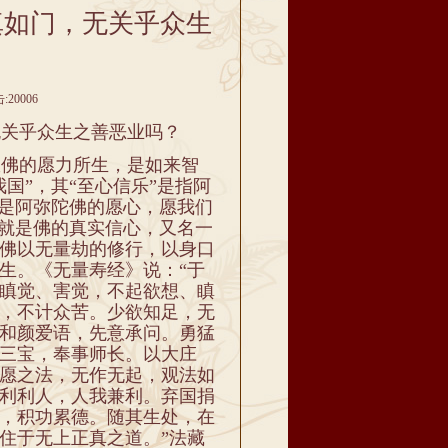
真如门，无关乎众生
20006
关乎众生之善恶业吗？
佛的愿力所生，是如来智
国”，其“至心信乐”是指阿
”是阿弥陀佛的愿心，愿我们
心就是佛的真实信心，又名一
佛以无量劫的修行，以身口
生。《无量寿经》说：“于
瞋觉、害觉，不起欲想、瞋
，不计众苦。少欲知足，无
和颜爱语，先意承问。勇猛
三宝，奉事师长。以大庄
愿之法，无作无起，观法如
利利人，人我兼利。弃国捐
，积功累德。随其生处，在
住于无上正真之道。”法藏