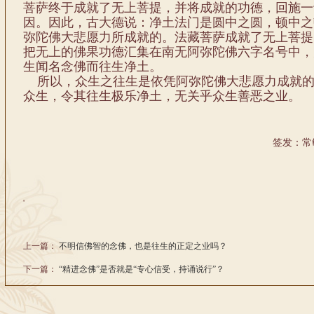
菩萨终于成就了无上菩提，并将成就的功德，回施一
因。因此，古大德说：净土法门是圆中之圆，顿中之
弥陀佛大悲愿力所成就的。法藏菩萨成就了无上菩提
把无上的佛果功德汇集在南无阿弥陀佛六字名号中，
生闻名念佛而往生净土。
所以，众生之往生是依凭阿弥陀佛大悲愿力成就的
众生，令其往生极乐净土，无关乎众生善恶之业。
签发：常
'
上一篇：
不明信佛智的念佛，也是往生的正定之业吗？
下一篇：
“精进念佛”是否就是“专心信受，持诵说行”？