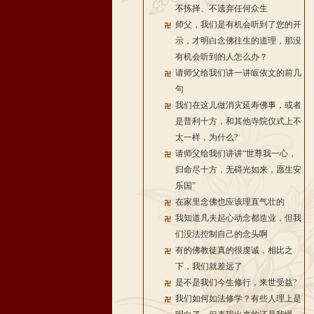
不拣择、不遗弃任何众生
师父，我们是有机会听到了您的开
示，才明白念佛往生的道理，那没
有机会听到的人怎么办？
请师父给我们讲一讲皈依文的前几
句
我们在这儿做消灾延寿佛事，或者
是普利十方，和其他寺院仪式上不
太一样，为什么?
请师父给我们讲讲“世尊我一心，
归命尽十方，无碍光如来，愿生安
乐国”
在家里念佛也应该理直气壮的
我知道凡夫起心动念都造业，但我
们没法控制自己的念头啊
有的佛教徒真的很虔诚，相比之
下，我们就差远了
是不是我们今生修行，来世受益?
我们如何如法修学？有些人理上是