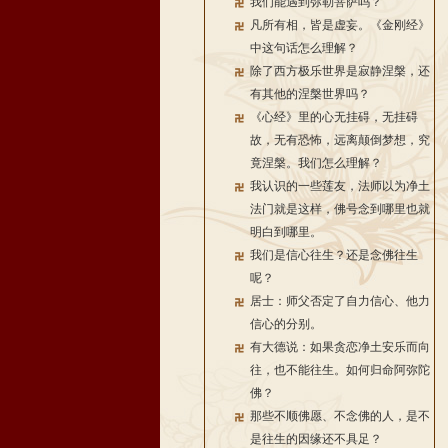
我们能遇到弥勒菩萨吗？
凡所有相，皆是虚妄。《金刚经》
中这句话怎么理解？
除了西方极乐世界是寂静涅槃，还
有其他的涅槃世界吗？
《心经》里的心无挂碍，无挂碍
故，无有恐怖，远离颠倒梦想，究
竟涅槃。我们怎么理解？
我认识的一些莲友，法师以为净土
法门就是这样，佛号念到哪里也就
明白到哪里。
我们是信心往生？还是念佛往生
呢？
居士：师父否定了自力信心、他力
信心的分别。
有大德说：如果贪恋净土安乐而向
往，也不能往生。如何归命阿弥陀
佛？
那些不顺佛愿、不念佛的人，是不
是往生的因缘还不具足？