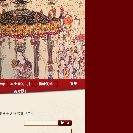
泉寺
净土问答（中
机缘问答
登录
英对照）
乎众生之善恶业吗？
>>