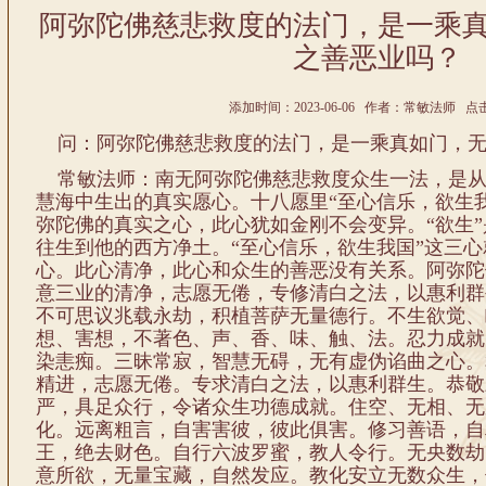
阿弥陀佛慈悲救度的法门，是一乘
之善恶业吗？
添加时间：2023-06-06 作者：常敏法师 点击:
问：阿弥陀佛慈悲救度的法门，是一乘真如门，无
常敏法师：南无阿弥陀佛慈悲救度众生一法，是从
慧海中生出的真实愿心。十八愿里“至心信乐，欲生我
弥陀佛的真实之心，此心犹如金刚不会变异。“欲生
往生到他的西方净土。“至心信乐，欲生我国”这三
心。此心清净，此心和众生的善恶没有关系。阿弥陀
意三业的清净，志愿无倦，专修清白之法，以惠利群
不可思议兆载永劫，积植菩萨无量德行。不生欲觉、
想、害想，不著色、声、香、味、触、法。忍力成就
染恚痴。三昧常寂，智慧无碍，无有虚伪谄曲之心。
精进，志愿无倦。专求清白之法，以惠利群生。恭敬
严，具足众行，令诸众生功德成就。住空、无相、无
化。远离粗言，自害害彼，彼此俱害。修习善语，自
王，绝去财色。自行六波罗蜜，教人令行。无央数劫
意所欲，无量宝藏，自然发应。教化安立无数众生，