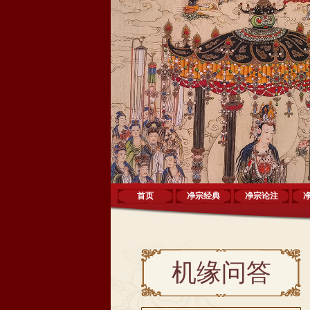
首页
净宗经典
净宗论注
机缘问答