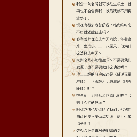
我念一句名号就可以往生净土，佛
再也不会舍弃我，以后我就不用再
念佛了。
现在有很多老菩萨说：临命终时念
不出佛还能往生吗？
弥勒菩萨住在兜率天内院，等着当
来下生成佛。二十八层天，他为什
么选择兜率天？
闻到名号都能往生吗？不需要我们
发愿，也不需要做什么功德吗？
净土三经的顺序应该是《佛说无量
寿经》、《观经》，最后是《阿弥
陀经》吧？
往生前一刻就知道轮回已断吗？会
有什么样的感应？
阿弥陀佛把功德给了我们，那我们
自己还要不要做点功德，给往生加
点分呢？
弥勒菩萨是谁对他咐嘱的？