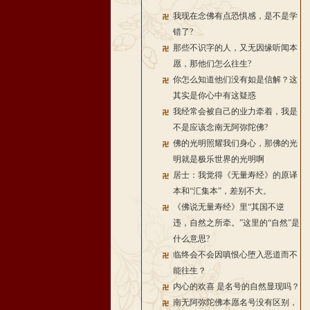
我现在念佛有点恐惧感，是不是学
错了?
那些不识字的人，又无因缘听闻本
愿，那他们怎么往生?
你怎么知道他们没有如是信解？这
其实是你心中有这疑惑
我经常会被自己的业力牵着，我是
不是应该念南无阿弥陀佛?
佛的光明照耀我们身心，那佛的光
明就是极乐世界的光明啊
居士：我觉得《无量寿经》的原译
本和“汇集本”，差别不大。
《佛说无量寿经》里“其国不逆
违，自然之所牵。”这里的“自然”是
什么意思?
临终会不会因嗔恨心堕入恶道而不
能往生？
内心的欢喜 是名号的自然显现吗？
南无阿弥陀佛本愿名号没有区别，