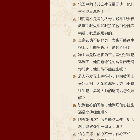
轮回中的芸芸众生无量无边，他们
何时能出离啊？
我们是不是闻到名号，迟早都会被
救度？我先生和我孩子他们念佛不
精进，我是很用功的。
真宗认为不信他力，念佛不能往生
报土，只能生边地，是这样吗？
净土宗是以念佛为主，其他宗派也
遇到了，他们也念这句名号南无阿
弥陀佛，他们能不能往生呢？
若人不发无上菩提心，但闻彼国土
受乐无间，为乐故愿生，亦当不得
往生也。昙鸾大师的这句话怎么理
解？
说到信心的问题，他到底信心往生
还是念佛往生呢？
阿弥陀佛这句名号能满众生一切志
愿，能破众生一切无明吗？
信心不淳，信心不一，信心不相