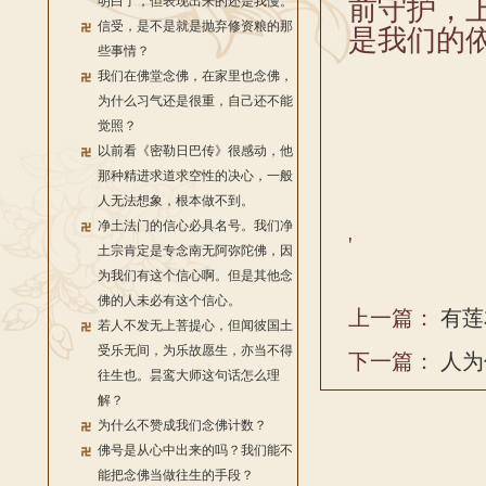
明白了，但表现出来的还是我慢。
前守护，
信受，是不是就是抛弃修资粮的那
是我们的
些事情？
我们在佛堂念佛，在家里也念佛，
为什么习气还是很重，自己还不能
觉照？
以前看《密勒日巴传》很感动，他
那种精进求道求空性的决心，一般
人无法想象，根本做不到。
净土法门的信心必具名号。我们净
'
土宗肯定是专念南无阿弥陀佛，因
为我们有这个信心啊。但是其他念
佛的人未必有这个信心。
上一篇：
有莲
若人不发无上菩提心，但闻彼国土
受乐无间，为乐故愿生，亦当不得
下一篇：
人为
往生也。昙鸾大师这句话怎么理
解？
为什么不赞成我们念佛计数？
佛号是从心中出来的吗？我们能不
能把念佛当做往生的手段？