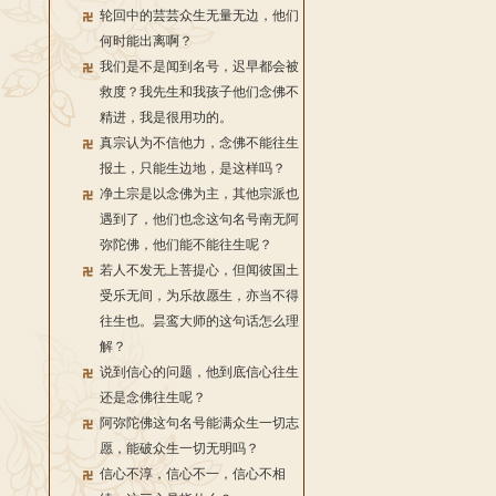
轮回中的芸芸众生无量无边，他们
何时能出离啊？
我们是不是闻到名号，迟早都会被
救度？我先生和我孩子他们念佛不
精进，我是很用功的。
真宗认为不信他力，念佛不能往生
报土，只能生边地，是这样吗？
净土宗是以念佛为主，其他宗派也
遇到了，他们也念这句名号南无阿
弥陀佛，他们能不能往生呢？
若人不发无上菩提心，但闻彼国土
受乐无间，为乐故愿生，亦当不得
往生也。昙鸾大师的这句话怎么理
解？
说到信心的问题，他到底信心往生
还是念佛往生呢？
阿弥陀佛这句名号能满众生一切志
愿，能破众生一切无明吗？
信心不淳，信心不一，信心不相