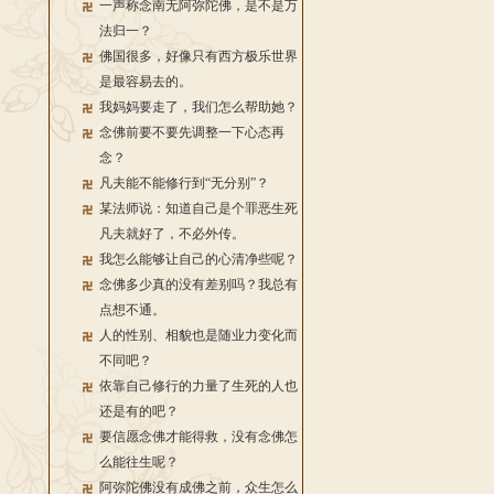
一声称念南无阿弥陀佛，是不是万
法归一？
佛国很多，好像只有西方极乐世界
是最容易去的。
我妈妈要走了，我们怎么帮助她？
念佛前要不要先调整一下心态再
念？
凡夫能不能修行到“无分别”？
某法师说：知道自己是个罪恶生死
凡夫就好了，不必外传。
我怎么能够让自己的心清净些呢？
念佛多少真的没有差别吗？我总有
点想不通。
人的性别、相貌也是随业力变化而
不同吧？
依靠自己修行的力量了生死的人也
还是有的吧？
要信愿念佛才能得救，没有念佛怎
么能往生呢？
阿弥陀佛没有成佛之前，众生怎么