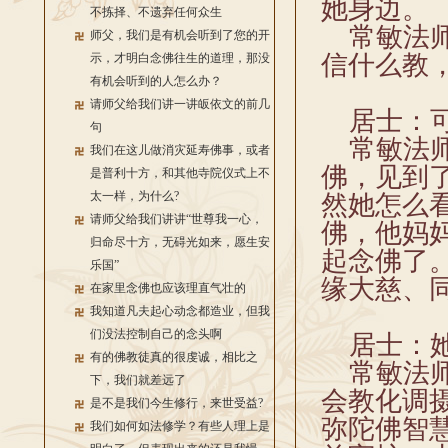
她身边。
不拣择、不遗弃任何众生
常敏法师
师父，我们是有机会听到了您的开
信什么教
示，才明白念佛往生的道理，那没
有机会听到的人怎么办？
请师父给我们讲一讲皈依文的前几
居士：可
句
常敏法师
我们在这儿做消灾延寿佛事，或者
佛，见到
是普利十方，和其他寺院仪式上不
太一样，为什么?
然她怎么
请师父给我们讲讲“世尊我一心，
佛，他妈
归命尽十方，无碍光如来，愿生安
起念佛了
乐国”
缘大慈、
在家里念佛也应该理直气壮的
我知道凡夫起心动念都造业，但我
们没法控制自己的念头啊
居士：她
有的佛教徒真的很虔诚，相比之
常敏法师
下，我们就差远了
会教化调
是不是我们今生修行，来世受益?
弥陀佛智
我们如何如法修学？有些人理上是