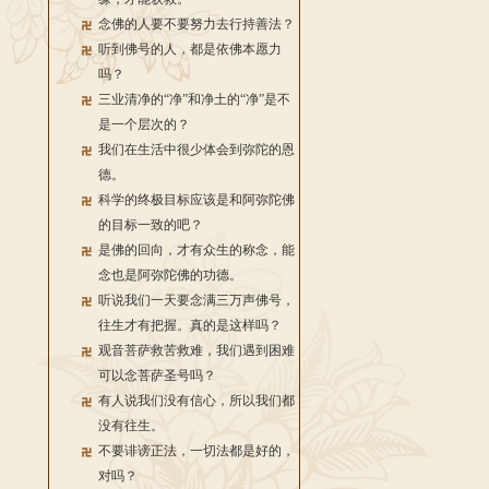
念佛的人要不要努力去行持善法？
听到佛号的人，都是依佛本愿力
吗？
三业清净的“净”和净土的“净”是不
是一个层次的？
我们在生活中很少体会到弥陀的恩
德。
科学的终极目标应该是和阿弥陀佛
的目标一致的吧？
是佛的回向，才有众生的称念，能
念也是阿弥陀佛的功德。
听说我们一天要念满三万声佛号，
往生才有把握。真的是这样吗？
观音菩萨救苦救难，我们遇到困难
可以念菩萨圣号吗？
有人说我们没有信心，所以我们都
没有往生。
不要诽谤正法，一切法都是好的，
对吗？