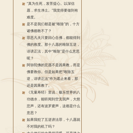
“真为生死，发菩提心。以深信
愿，求生净土。”我觉得要做到有
难度。
是不是我们都是被“唯除”的，十方
诸佛都救不了？
罪恶凡夫只要回心念佛，都能得到
佛的救度。那十八愿的唯除五逆，
诽谤正法，其中“唯除”是什么意思
呢？
阿弥陀佛的宏愿不是因果教，而是
佛要救你。但是如果把“唯除五
逆，诽谤正法”作为遮止来看，那
还是因果教了。
《无量寿经》里说：极乐世界的八
功德水，能听闻到空无我声，大慈
悲声，还有波罗蜜声，这都是什么
意思？
如果我犯了五逆谤法罪，十八愿就
不对我的机了吗？