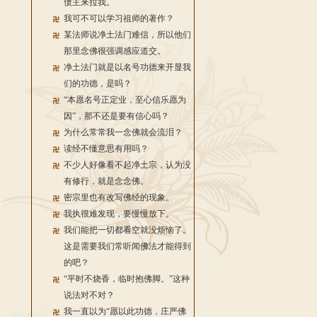
债主来拉我。
我可不可以学习祖师的著作？
某法师说净土法门难信，所以他们
那里念佛很强调感应道交。
净土法门就是以名号功德来开显我
们的功德，是吗？
“本愿名号正定业，至心信乐愿为
因”，那不还是要有信心吗？
为什么常常我一念佛就会流泪？
读经不懂意思有用吗？
不少人好像看不起净土宗，认为没
有修行，就是念念佛。
密宗里也有改写佛经的现象。
我执很难发现，要慢慢放下。
我们能把一切都看空就没烦恼了。
这是需要我们常听闻佛法才能得到
的吧？
“平时不烧香，临时抱佛脚。”这种
说法对不对？
我一直以为“愿以此功德，庄严佛