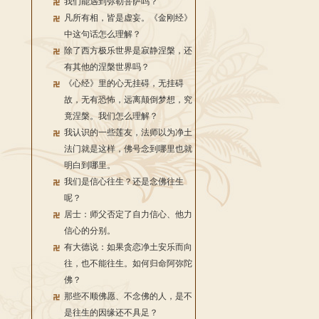
我们能遇到弥勒菩萨吗？
凡所有相，皆是虚妄。《金刚经》
中这句话怎么理解？
除了西方极乐世界是寂静涅槃，还
有其他的涅槃世界吗？
《心经》里的心无挂碍，无挂碍
故，无有恐怖，远离颠倒梦想，究
竟涅槃。我们怎么理解？
我认识的一些莲友，法师以为净土
法门就是这样，佛号念到哪里也就
明白到哪里。
我们是信心往生？还是念佛往生
呢？
居士：师父否定了自力信心、他力
信心的分别。
有大德说：如果贪恋净土安乐而向
往，也不能往生。如何归命阿弥陀
佛？
那些不顺佛愿、不念佛的人，是不
是往生的因缘还不具足？