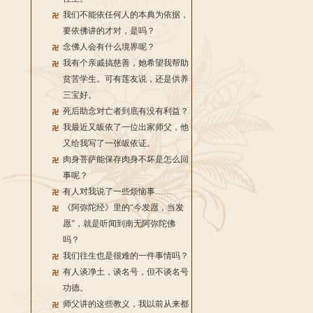
我们不能依任何人的本典为依据，
要依佛讲的才对，是吗？
念佛人会有什么境界呢？
我有个亲戚搞慈善，她希望我帮助
贫苦学生。可有莲友说，还是供养
三宝好。
死后助念对亡者到底有没有利益？
我最近又皈依了一位出家师父，他
又给我写了一张皈依证。
肉身菩萨能保存肉身不坏是怎么回
事呢？
有人对我说了一些烦恼事……
《阿弥陀经》里的“今发愿，当发
愿”，就是听闻到南无阿弥陀佛
吗？
我们往生也是很难的一件事情吗？
有人谈净土，谈名号，但不谈名号
功德。
师父讲的这些教义，我以前从来都