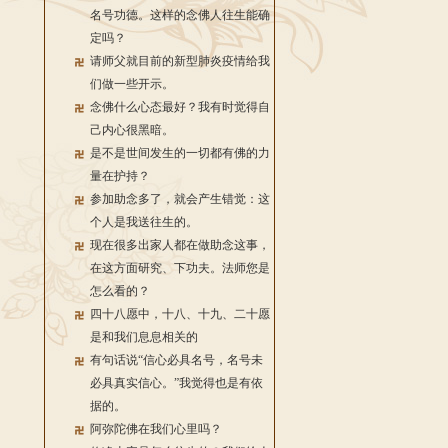
名号功德。这样的念佛人往生能确
定吗？
请师父就目前的新型肺炎疫情给我
们做一些开示。
念佛什么心态最好？我有时觉得自
己内心很黑暗。
是不是世间发生的一切都有佛的力
量在护持？
参加助念多了，就会产生错觉：这
个人是我送往生的。
现在很多出家人都在做助念这事，
在这方面研究、下功夫。法师您是
怎么看的？
四十八愿中，十八、十九、二十愿
是和我们息息相关的
有句话说“信心必具名号，名号未
必具真实信心。”我觉得也是有依
据的。
阿弥陀佛在我们心里吗？