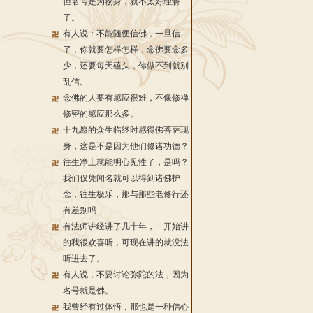
但名号是为物身，就不太好理解
了。
有人说：不能随便信佛，一旦信
了，你就要怎样怎样，念佛要念多
少，还要每天磕头，你做不到就别
乱信。
念佛的人要有感应很难，不像修禅
修密的感应那么多。
十九愿的众生临终时感得佛菩萨现
身，这是不是因为他们修诸功德？
往生净土就能明心见性了，是吗？
我们仅凭闻名就可以得到诸佛护
念，往生极乐，那与那些老修行还
有差别吗
有法师讲经讲了几十年，一开始讲
的我很欢喜听，可现在讲的就没法
听进去了。
有人说，不要讨论弥陀的法，因为
名号就是佛。
我曾经有过体悟，那也是一种信心