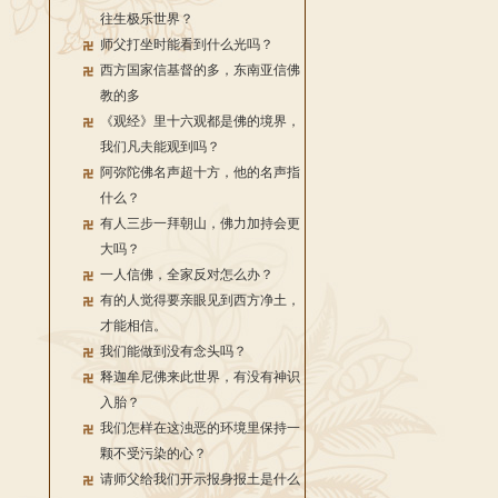
往生极乐世界？
师父打坐时能看到什么光吗？
西方国家信基督的多，东南亚信佛
教的多
《观经》里十六观都是佛的境界，
我们凡夫能观到吗？
阿弥陀佛名声超十方，他的名声指
什么？
有人三步一拜朝山，佛力加持会更
大吗？
一人信佛，全家反对怎么办？
有的人觉得要亲眼见到西方净土，
才能相信。
我们能做到没有念头吗？
释迦牟尼佛来此世界，有没有神识
入胎？
我们怎样在这浊恶的环境里保持一
颗不受污染的心？
请师父给我们开示报身报土是什么