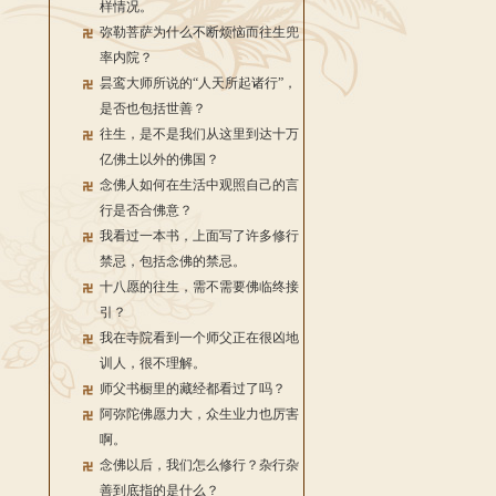
样情况。
弥勒菩萨为什么不断烦恼而往生兜
率内院？
昙鸾大师所说的“人天所起诸行”，
是否也包括世善？
往生，是不是我们从这里到达十万
亿佛土以外的佛国？
念佛人如何在生活中观照自己的言
行是否合佛意？
我看过一本书，上面写了许多修行
禁忌，包括念佛的禁忌。
十八愿的往生，需不需要佛临终接
引？
我在寺院看到一个师父正在很凶地
训人，很不理解。
师父书橱里的藏经都看过了吗？
阿弥陀佛愿力大，众生业力也厉害
啊。
念佛以后，我们怎么修行？杂行杂
善到底指的是什么？