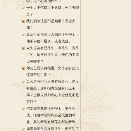
续，这三心是指什么？
一个人不信佛，不念佛，死了去哪
里？
我们的教法是不是顺承了亲鸾大
师？
真宗祖师亲鸾上人强调往生报土，
他不讲住不退转，或者成佛。
众生这边有已往生，今往生，当往
生的。这三种往生者，他们的支撑
点在哪里？
师父已经讲得很透，为什么有些人
还听不明白呢？
口念名号但心里没有归命心，也没
有佛恩，这和报恩念佛有什么不
同？上根人以归命心来念佛是不是
更好？
信受弥陀救度往生报土，平生业
成，活着时就得到必至灭度的利
益。真的希望有缘莲友都能听到。
如果勉励自己发愿往生，但不明了