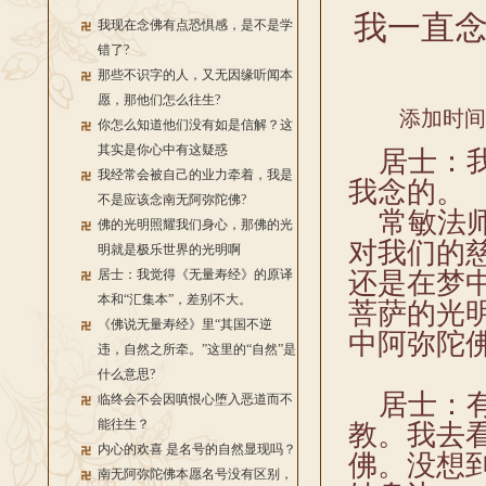
我一直
我现在念佛有点恐惧感，是不是学
错了?
那些不识字的人，又无因缘听闻本
愿，那他们怎么往生?
添加时间：2
你怎么知道他们没有如是信解？这
其实是你心中有这疑惑
居士：我
我经常会被自己的业力牵着，我是
我念的。
不是应该念南无阿弥陀佛?
常敏法师
佛的光明照耀我们身心，那佛的光
对我们的
明就是极乐世界的光明啊
居士：我觉得《无量寿经》的原译
还是在梦
本和“汇集本”，差别不大。
菩萨的光
《佛说无量寿经》里“其国不逆
中阿弥陀
违，自然之所牵。”这里的“自然”是
什么意思?
居士：有
临终会不会因嗔恨心堕入恶道而不
能往生？
教。我去
内心的欢喜 是名号的自然显现吗？
佛。没想
南无阿弥陀佛本愿名号没有区别，