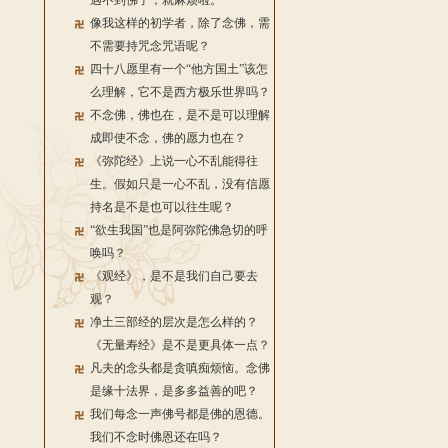
遇不到佛了，就麻烦啦。
像我这样的初学者，除了念佛，需
不需要持咒念咒语呢？
四十八愿里有一个“他方国土”该怎
么理解，它不是西方极乐世界吗？
不念佛，佛也在，是不是可以理解
成即使不念，佛的愿力也在？
《弥陀经》上说一心不乱能得往
生。假如只是一心不乱，没有信愿
持名是不是也可以往生呢？
“欲生我国”也是阿弥陀佛急切的呼
唤吗？
《观经》，是不是我们自己要去
观？
净土三部经的层次是怎么样的？
《无量寿经》是不是更具体一点？
凡夫的念头都是贪嗔痴烦恼。念佛
是缘十法界，是多多益善的吧？
我们每念一声佛号都是佛的恩德。
我们不念时佛恩还在吗？