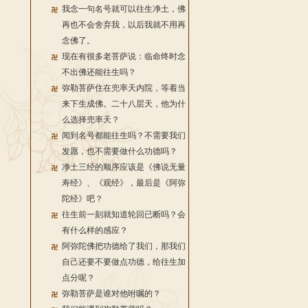
我念一句名号就可以往生净土，佛
再也不会舍弃我，以后我就不用再
念佛了。
现在有很多老菩萨说：临命终时念
不出佛还能往生吗？
弥勒菩萨住在兜率天内院，等着当
来下生成佛。二十八层天，他为什
么选择兜率天？
闻到名号都能往生吗？不需要我们
发愿，也不需要做什么功德吗？
净土三经的顺序应该是《佛说无量
寿经》、《观经》，最后是《阿弥
陀经》吧？
往生前一刻就知道轮回已断吗？会
有什么样的感应？
阿弥陀佛把功德给了我们，那我们
自己还要不要做点功德，给往生加
点分呢？
弥勒菩萨是谁对他咐嘱的？