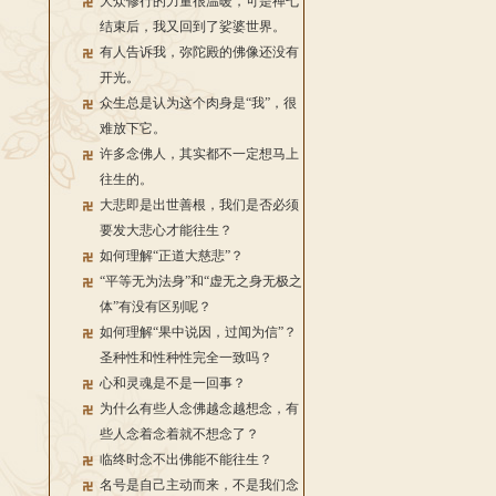
大众修行的力量很温暖，可是禅七
结束后，我又回到了娑婆世界。
有人告诉我，弥陀殿的佛像还没有
开光。
众生总是认为这个肉身是“我”，很
难放下它。
许多念佛人，其实都不一定想马上
往生的。
大悲即是出世善根，我们是否必须
要发大悲心才能往生？
如何理解“正道大慈悲”？
“平等无为法身”和“虚无之身无极之
体”有没有区别呢？
如何理解“果中说因，过闻为信”？
圣种性和性种性完全一致吗？
心和灵魂是不是一回事？
为什么有些人念佛越念越想念，有
些人念着念着就不想念了？
临终时念不出佛能不能往生？
名号是自己主动而来，不是我们念