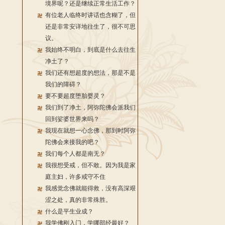
境界呢？还是继续正常生活工作？
有位老人临终时讲话也含糊了，但
还是非常安详地往生了，很不可思
议。
我始终不明白，到底是什么去往生
净土了？
我们还有想超度的想法，那是不是
我们的障碍？
要不要超度堕胎婴灵？
我们到了净土，阿弥陀佛会派我们
回到娑婆世界来吗？
我现在就想一心念佛，那到时阿弥
陀佛会来接我的吧？
我们每个人都是南无？
我很想受戒，但不敢。因为我是家
庭主妇，许多戒守不住
我感觉念佛就能得救，没有高深艰
涩之处，真的非常殊胜。
什么是平生业成？
我学佛刚入门，学哪部经最好？