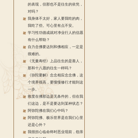
的表现，但那也不是往生的依凭，
对吗？
我身体不太好，家人要我吃的肉，
我吃了些。可心里有点不安。
学习性功德成就对净业行人的信愿
有什么帮助？
自力念佛要达到和佛相应，一定是
很难的。
《无量寿经》上品往生的是善人，
那和十八愿的往生一样吗？
《弥陀要解》念念相应念念佛，这
个境界很高，要慢慢修行才能到这
一步。
救度在佛那边是无条件的，但在我
们这边，是不是要达到某种状态？
阿弥陀佛在我们心中吗？
阿弥陀佛、极乐世界是在我们心里
还是心外？
我很担心临命终时恶业现前，怨亲