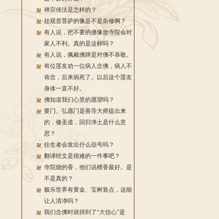
禅宗传法是怎样的？
挂观音菩萨的像是不是杂修啊？
有人说，把不要的佛像放寺院会对
家人不利。真的是这样吗？
有人说，佩戴佛牌是对佛不恭敬。
有位莲友劝一位病人念佛，病人不
肯念，后来病死了。以后这个莲友
身体一直不好。
佛知道我们心里的愿望吗？
要门、弘愿门是善导大师提出来
的，修圣道，回归净土是什么意
思？
往生者会发出什么信号吗？
翻译经文是很难的一件事吧？
寺院烧的香，他们说檀香最好。是
不是真的？
极乐世界有黄金、宝树装点，这能
让人清净吗？
我们念佛时就得到了“大信心”是