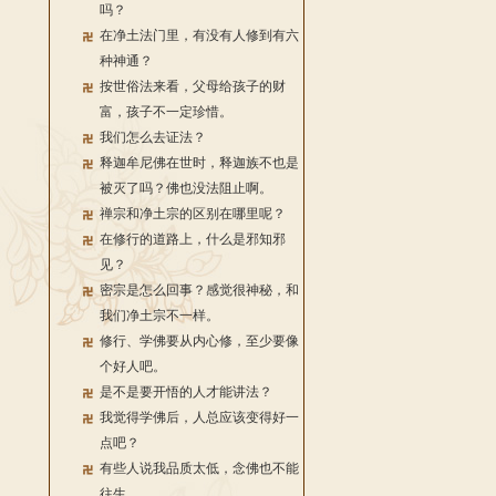
吗？
在净土法门里，有没有人修到有六
种神通？
按世俗法来看，父母给孩子的财
富，孩子不一定珍惜。
我们怎么去证法？
释迦牟尼佛在世时，释迦族不也是
被灭了吗？佛也没法阻止啊。
禅宗和净土宗的区别在哪里呢？
在修行的道路上，什么是邪知邪
见？
密宗是怎么回事？感觉很神秘，和
我们净土宗不一样。
修行、学佛要从内心修，至少要像
个好人吧。
是不是要开悟的人才能讲法？
我觉得学佛后，人总应该变得好一
点吧？
有些人说我品质太低，念佛也不能
往生。