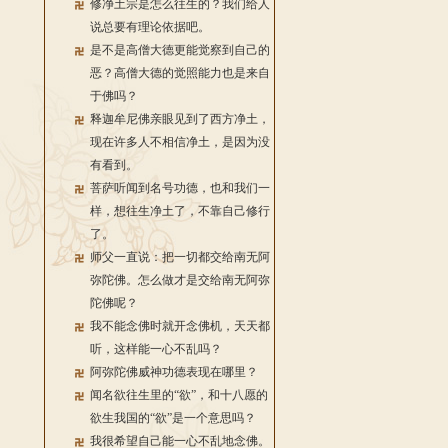
修净土宗是怎么往生的？我们给人
说总要有理论依据吧。
是不是高僧大德更能觉察到自己的
恶？高僧大德的觉照能力也是来自
于佛吗？
释迦牟尼佛亲眼见到了西方净土，
现在许多人不相信净土，是因为没
有看到。
菩萨听闻到名号功德，也和我们一
样，想往生净土了，不靠自己修行
了。
师父一直说：把一切都交给南无阿
弥陀佛。怎么做才是交给南无阿弥
陀佛呢？
我不能念佛时就开念佛机，天天都
听，这样能一心不乱吗？
阿弥陀佛威神功德表现在哪里？
闻名欲往生里的“欲”，和十八愿的
欲生我国的“欲”是一个意思吗？
我很希望自己能一心不乱地念佛。