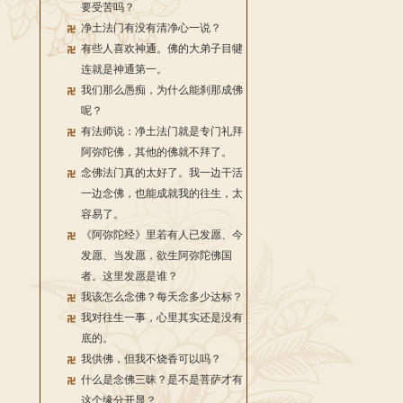
要受苦吗？
净土法门有没有清净心一说？
有些人喜欢神通。佛的大弟子目犍
连就是神通第一。
我们那么愚痴，为什么能刹那成佛
呢？
有法师说：净土法门就是专门礼拜
阿弥陀佛，其他的佛就不拜了。
念佛法门真的太好了。我一边干活
一边念佛，也能成就我的往生，太
容易了。
《阿弥陀经》里若有人已发愿、今
发愿、当发愿，欲生阿弥陀佛国
者。这里发愿是谁？
我该怎么念佛？每天念多少达标？
我对往生一事，心里其实还是没有
底的。
我供佛，但我不烧香可以吗？
什么是念佛三昧？是不是菩萨才有
这个缘分开显？