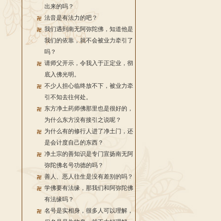
出来的吗？
法音是有法力的吧？
我们遇到南无阿弥陀佛，知道他是
我们的依靠，就不会被业力牵引了
吗？
请师父开示，令我入于正定业，彻
底入佛光明。
不少人担心临终放不下，被业力牵
引不知去往何处。
东方净土药师佛那里也是很好的，
为什么东方没有接引之说呢？
为什么有的修行人进了净土门，还
是会计度自己的东西？
净土宗的善知识是专门宣扬南无阿
弥陀佛名号功德的吗？
善人、恶人往生是没有差别的吗？
学佛要有法缘，那我们和阿弥陀佛
有法缘吗？
名号是实相身，很多人可以理解，