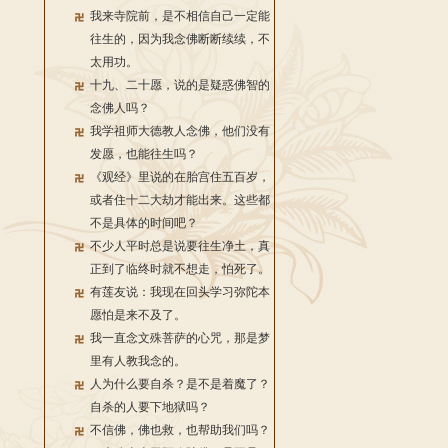
我来寺院前，是不相信自己一定能
往生的，因为我念佛断断续续，不
太用功。
十九、二十愿，说的是疑惑佛智的
念佛人吗？
我学祖师大德教人念佛，他们没有
发愿，也能往生吗？
《观经》里说的在胎宫住五百岁，
或者住十二大劫才能出来。这些都
不是具体的时间吧？
不少人平时总是说要往生净土，真
正到了临终时就不想走，怕死了。
有莲友说：我现在回头学习弥陀本
愿怕是来不及了。
我一直念文殊菩萨的心咒，那是梦
里有人教我念的。
人为什么要自杀？是不是着魔了？
自杀的人要下地狱吗？
不信佛，佛也救，也帮助我们吗？