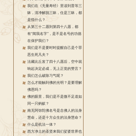
我们在《无量寿经》里读到普等三
昧，清净解脱三昧，住是三昧，都
是指什么？
从第三十二愿到第四十八愿，都
有“闻我名字”，是不是名号的功德
在保护我们？
我们是不是要时时提醒自己是个罪
恶生死凡夫？
法藏比丘发了四十八愿后，空中就
响起决定必成，无上正觉的赞言？
我们怎么破除习气呢？
怎么才能触到佛的光明？是要理解
佛恩吗？
佛的眼里，我们是不是微不足道如
同一只蚂蚁？
南无阿弥陀佛名号是念佛人的法身
慧命，还是十方众生的法身慧命？
什么是机法一体？
西方净土的圣贤来我们娑婆世界也