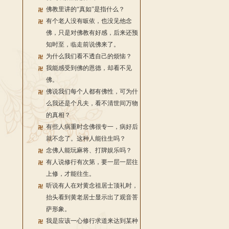
佛教里讲的“真如”是指什么？
有个老人没有皈依，也没见他念
佛，只是对佛教有好感，后来还预
知时至，临走前说佛来了。
为什么我们看不透自己的烦恼？
我能感受到佛的恩德，却看不见
佛。
佛说我们每个人都有佛性，可为什
么我还是个凡夫，看不清世间万物
的真相？
有些人病重时念佛很专一，病好后
就不念了。这种人能往生吗？
念佛人能玩麻将、打牌娱乐吗？
有人说修行有次第，要一层一层往
上修，才能往生。
听说有人在对黄念祖居士顶礼时，
抬头看到黄老居士显示出了观音菩
萨形象。
我是应该一心修行求道来达到某种