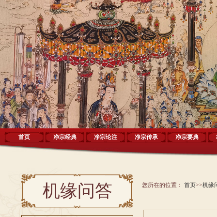
首页
净宗经典
净宗论注
净宗传承
净宗要典
机缘问答
您所在的位置：
首页
>>
机缘