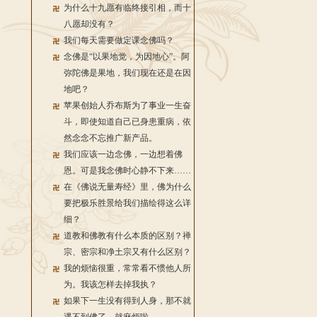
为什么十九愿有临终接引相，而十
八愿却没有？
我们每天需要做定课念佛吗？
念佛是“以果地觉，为因地心”。阿
弥陀佛是果地，我们现在还是在因
地吧？
苹果创始人乔布斯为了事业一生奋
斗，即使知道自己已身患重病，依
然念念不忘推广新产品。
我们应该一边念佛，一边想着佛
恩。可是我念佛时心静不下来……
在《佛说无量寿经》里，佛为什么
要把极乐胜景给我们描绘得这么详
细？
道教和佛教有什么本质的区别？禅
宗、密宗和净土宗又有什么区别？
我的烦恼很重，常常看不惯他人所
为。我该怎样去掉我执？
如果下一生没有得到人身，那不就