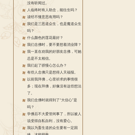
没有听闻过。
人临终时有人助念，能往生吗？
读经不懂意思有用吗？
我们是三恶道众生，也是魔道众生
吗？
什么颜色的莲花最好？
我们念佛时，要不要想着消业障？
我一直在劝我的好朋友念佛，可她
总是不太相信。
我们起了骄慢心怎么办？
有些人念佛只是想得人天福报。
以前我拜佛，心里祈求的事情很
多；现在拜佛，好像没有这些想法
了。
我们念佛时就得到了“大信心”是
吗？
学佛后不大爱管闲事了，所以被人
说变得自私自利，没有爱心。
我以为畜生道的众生要有一定因
缘，才能获救。