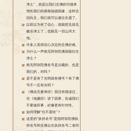
净土”，就是以我们念佛的功德来
增长我们的善根福德因缘，这样念
回向文，我们就可以遂往生愿了。
以前以为有了信心，就能想见就见
极乐净土了，也能见一切山河大
地。
许多人觉得信心决定的念佛好难。
为什么一声南无阿弥陀佛就能往生
净土？
南无阿弥陀佛名号是法藏的，也是
我们的，对吗？
是不是有了光明就有佛号？有了佛
号不一定有光明？
《佛说无量寿经》我没有细读过，
但《地藏经》讲了因果，告诫我们
不要做坏事，好像更有针对性。
如何理解“住不退转”？
这里的“执持名号”是指阿弥陀佛执
持名号和念佛众生执持名号二者同