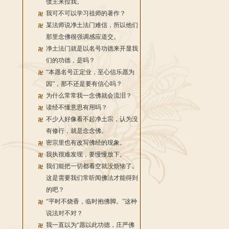
债主来拉我。
我可不可以学习祖师的著作？
某法师说净土法门难信，所以他们
那里念佛很强调感应道交。
净土法门就是以名号功德来开显我
们的功德，是吗？
“本愿名号正定业，至心信乐愿为
因”，那不还是要有信心吗？
为什么常常我一念佛就会流泪？
读经不懂意思有用吗？
不少人好像看不起净土宗，认为没
有修行，就是念念佛。
密宗里也有改写佛经的现象。
我执很难发现，要慢慢放下。
我们能把一切都看空就没烦恼了。
这是需要我们常听闻佛法才能得到
的吧？
“平时不烧香，临时抱佛脚。”这种
说法对不对？
我一直以为“愿以此功德，庄严佛