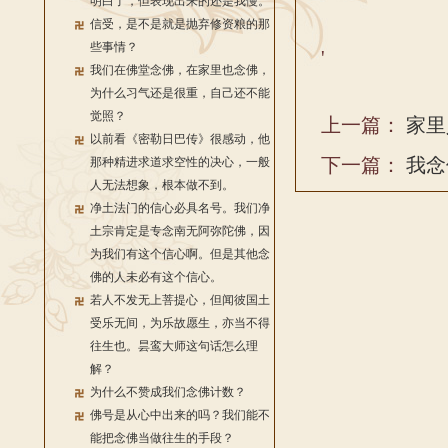
明白了，但表现出来的还是我慢。
信受，是不是就是抛弃修资粮的那
些事情？
'
我们在佛堂念佛，在家里也念佛，
为什么习气还是很重，自己还不能
觉照？
上一篇：
家里
以前看《密勒日巴传》很感动，他
下一篇：
我念
那种精进求道求空性的决心，一般
人无法想象，根本做不到。
净土法门的信心必具名号。我们净
土宗肯定是专念南无阿弥陀佛，因
为我们有这个信心啊。但是其他念
佛的人未必有这个信心。
若人不发无上菩提心，但闻彼国土
受乐无间，为乐故愿生，亦当不得
往生也。昙鸾大师这句话怎么理
解？
为什么不赞成我们念佛计数？
佛号是从心中出来的吗？我们能不
能把念佛当做往生的手段？