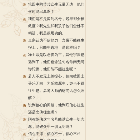
轮回中的芸芸众生无量无边，他们
何时能出离啊？
我们是不是闻到名号，迟早都会被
救度？我先生和我孩子他们念佛不
精进，我是很用功的。
真宗认为不信他力，念佛不能往生
报土，只能生边地，是这样吗？
净土宗是以念佛为主，其他宗派也
遇到了，他们也念这句名号南无阿
弥陀佛，他们能不能往生呢？
若人不发无上菩提心，但闻彼国土
受乐无间，为乐故愿生，亦当不得
往生也。昙鸾大师的这句话怎么理
解？
说到信心的问题，他到底信心往生
还是念佛往生呢？
阿弥陀佛这句名号能满众生一切志
愿，能破众生一切无明吗？
信心不淳，信心不一，信心不相