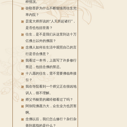
样情况。
弥勒菩萨为什么不断烦恼而往生兜
率内院？
昙鸾大师所说的“人天所起诸行”，
是否也包括世善？
往生，是不是我们从这里到达十万
亿佛土以外的佛国？
念佛人如何在生活中观照自己的言
行是否合佛意？
我看过一本书，上面写了许多修行
禁忌，包括念佛的禁忌。
十八愿的往生，需不需要佛临终接
引？
我在寺院看到一个师父正在很凶地
训人，很不理解。
师父书橱里的藏经都看过了吗？
阿弥陀佛愿力大，众生业力也厉害
啊。
念佛以后，我们怎么修行？杂行杂
善到底指的是什么？