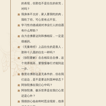
的表现，但那也不是往生的依凭，
对吗？
我身体不太好，家人要我吃的肉，
我吃了些。可心里有点不安。
学习性功德成就对净业行人的信愿
有什么帮助？
自力念佛要达到和佛相应，一定是
很难的。
《无量寿经》上品往生的是善人，
那和十八愿的往生一样吗？
《弥陀要解》念念相应念念佛，这
个境界很高，要慢慢修行才能到这
一步。
救度在佛那边是无条件的，但在我
们这边，是不是要达到某种状态？
阿弥陀佛在我们心中吗？
阿弥陀佛、极乐世界是在我们心里
还是心外？
我很担心临命终时恶业现前，怨亲