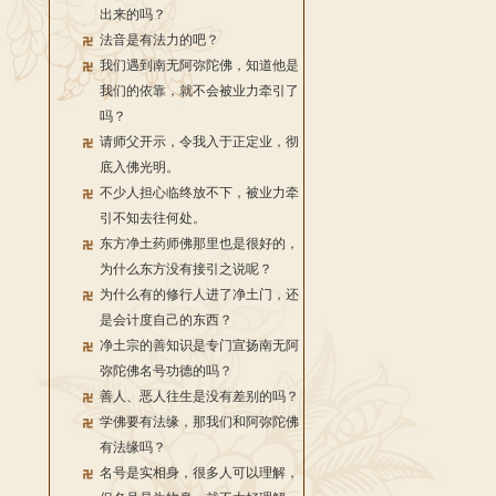
出来的吗？
法音是有法力的吧？
我们遇到南无阿弥陀佛，知道他是
我们的依靠，就不会被业力牵引了
吗？
请师父开示，令我入于正定业，彻
底入佛光明。
不少人担心临终放不下，被业力牵
引不知去往何处。
东方净土药师佛那里也是很好的，
为什么东方没有接引之说呢？
为什么有的修行人进了净土门，还
是会计度自己的东西？
净土宗的善知识是专门宣扬南无阿
弥陀佛名号功德的吗？
善人、恶人往生是没有差别的吗？
学佛要有法缘，那我们和阿弥陀佛
有法缘吗？
名号是实相身，很多人可以理解，