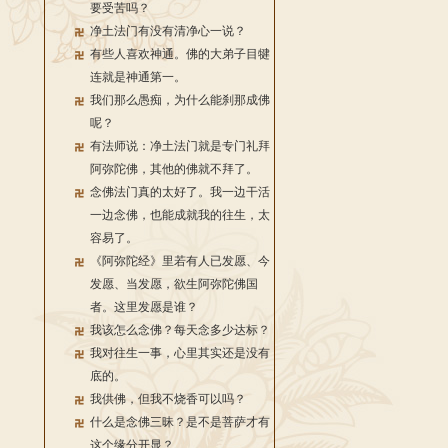
要受苦吗？
净土法门有没有清净心一说？
有些人喜欢神通。佛的大弟子目犍
连就是神通第一。
我们那么愚痴，为什么能刹那成佛
呢？
有法师说：净土法门就是专门礼拜
阿弥陀佛，其他的佛就不拜了。
念佛法门真的太好了。我一边干活
一边念佛，也能成就我的往生，太
容易了。
《阿弥陀经》里若有人已发愿、今
发愿、当发愿，欲生阿弥陀佛国
者。这里发愿是谁？
我该怎么念佛？每天念多少达标？
我对往生一事，心里其实还是没有
底的。
我供佛，但我不烧香可以吗？
什么是念佛三昧？是不是菩萨才有
这个缘分开显？