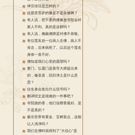
禅宗传法是怎样的？
挂观音菩萨的像是不是杂修啊？
有人说，把不要的佛像放寺院会对
家人不利。真的是这样吗？
有人说，佩戴佛牌是对佛不恭敬。
有位莲友劝一位病人念佛，病人不
肯念，后来病死了。以后这个莲友
身体一直不好。
佛知道我们心里的愿望吗？
要门、弘愿门是善导大师提出来
的，修圣道，回归净土是什么意
思？
往生者会发出什么信号吗？
翻译经文是很难的一件事吧？
寺院烧的香，他们说檀香最好。是
不是真的？
极乐世界有黄金、宝树装点，这能
让人清净吗？
我们念佛时就得到了“大信心”是