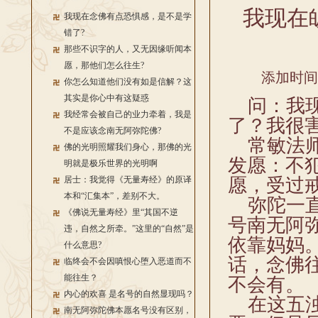
我现在
我现在念佛有点恐惧感，是不是学
错了?
那些不识字的人，又无因缘听闻本
愿，那他们怎么往生?
添加时间：2
你怎么知道他们没有如是信解？这
其实是你心中有这疑惑
问：我现
我经常会被自己的业力牵着，我是
了？我很
不是应该念南无阿弥陀佛?
常敏法师
佛的光明照耀我们身心，那佛的光
发愿：不
明就是极乐世界的光明啊
居士：我觉得《无量寿经》的原译
愿，受过
本和“汇集本”，差别不大。
弥陀一直
《佛说无量寿经》里“其国不逆
号南无阿
违，自然之所牵。”这里的“自然”是
依靠妈妈
什么意思?
话，念佛
临终会不会因嗔恨心堕入恶道而不
能往生？
不会有。
内心的欢喜 是名号的自然显现吗？
在这五浊
南无阿弥陀佛本愿名号没有区别，