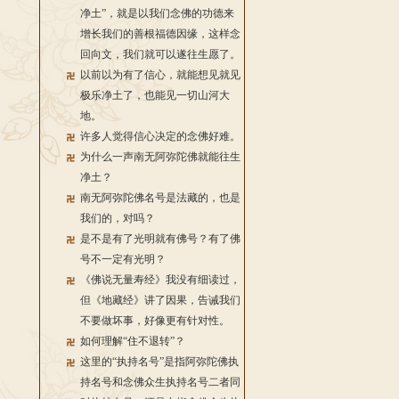
净土”，就是以我们念佛的功德来
增长我们的善根福德因缘，这样念
回向文，我们就可以遂往生愿了。
以前以为有了信心，就能想见就见
极乐净土了，也能见一切山河大
地。
许多人觉得信心决定的念佛好难。
为什么一声南无阿弥陀佛就能往生
净土？
南无阿弥陀佛名号是法藏的，也是
我们的，对吗？
是不是有了光明就有佛号？有了佛
号不一定有光明？
《佛说无量寿经》我没有细读过，
但《地藏经》讲了因果，告诫我们
不要做坏事，好像更有针对性。
如何理解“住不退转”？
这里的“执持名号”是指阿弥陀佛执
持名号和念佛众生执持名号二者同