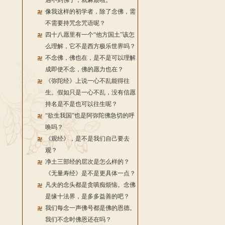
遇不到佛了，就麻烦啦。
像我这样的初学者，除了念佛，需
不需要持咒念咒语呢？
四十八愿里有一个“他方国土”该怎
么理解，它不是西方极乐世界吗？
不念佛，佛也在，是不是可以理解
成即使不念，佛的愿力也在？
《弥陀经》上说一心不乱能得往
生。假如只是一心不乱，没有信愿
持名是不是也可以往生呢？
“欲生我国”也是阿弥陀佛急切的呼
唤吗？
《观经》，是不是我们自己要去
观？
净土三部经的层次是怎么样的？
《无量寿经》是不是更具体一点？
凡夫的念头都是贪嗔痴烦恼。念佛
是缘十法界，是多多益善的吧？
我们每念一声佛号都是佛的恩德。
我们不念时佛恩还在吗？