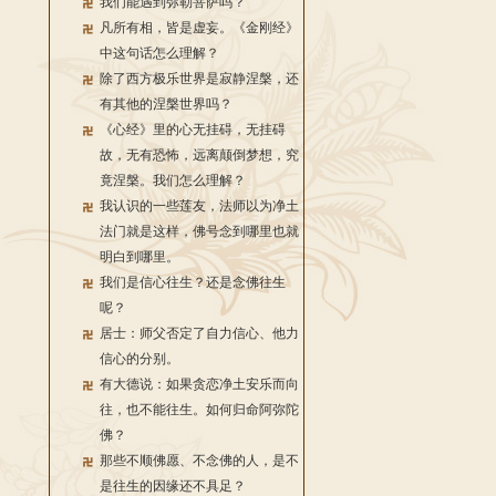
我们能遇到弥勒菩萨吗？
凡所有相，皆是虚妄。《金刚经》
中这句话怎么理解？
除了西方极乐世界是寂静涅槃，还
有其他的涅槃世界吗？
《心经》里的心无挂碍，无挂碍
故，无有恐怖，远离颠倒梦想，究
竟涅槃。我们怎么理解？
我认识的一些莲友，法师以为净土
法门就是这样，佛号念到哪里也就
明白到哪里。
我们是信心往生？还是念佛往生
呢？
居士：师父否定了自力信心、他力
信心的分别。
有大德说：如果贪恋净土安乐而向
往，也不能往生。如何归命阿弥陀
佛？
那些不顺佛愿、不念佛的人，是不
是往生的因缘还不具足？