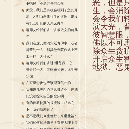
恶，但是
不拣择、不遗弃任何众生
生，会消
师父，我们是有机会听到了您的开
会令我们
示，才明白念佛往生的道理，那没
有机会听到的人怎么办？
演大光，
请师父给我们讲一讲皈依文的前几
彼智慧眼
句
佛以不可
我们在这儿做消灾延寿佛事，或者
除众生贪
是普利十方，和其他寺院仪式上不
太一样，为什么?
开启众生
请师父给我们讲讲“世尊我一心，
地狱、恶
归命尽十方，无碍光如来，愿生安
乐国”
在家里念佛也应该理直气壮的
我知道凡夫起心动念都造业，但我
们没法控制自己的念头啊
有的佛教徒真的很虔诚，相比之
下，我们就差远了
是不是我们今生修行，来世受益?
我们如何如法修学？有些人理上是