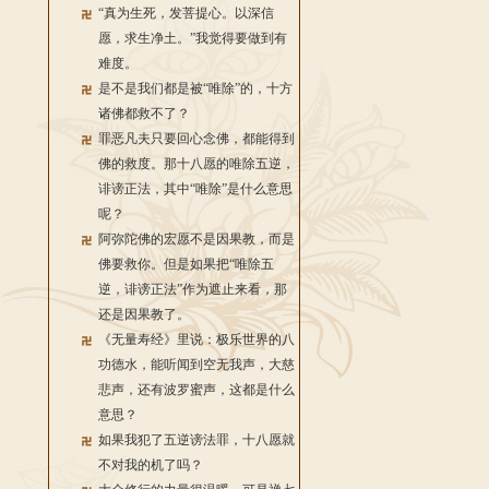
“真为生死，发菩提心。以深信
愿，求生净土。”我觉得要做到有
难度。
是不是我们都是被“唯除”的，十方
诸佛都救不了？
罪恶凡夫只要回心念佛，都能得到
佛的救度。那十八愿的唯除五逆，
诽谤正法，其中“唯除”是什么意思
呢？
阿弥陀佛的宏愿不是因果教，而是
佛要救你。但是如果把“唯除五
逆，诽谤正法”作为遮止来看，那
还是因果教了。
《无量寿经》里说：极乐世界的八
功德水，能听闻到空无我声，大慈
悲声，还有波罗蜜声，这都是什么
意思？
如果我犯了五逆谤法罪，十八愿就
不对我的机了吗？