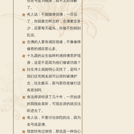
但名号是为物身，就不太好理解
了。
有人说：不能随便信佛，一旦信
了，你就要怎样怎样，念佛要念多
少，还要每天磕头，你做不到就别
乱信。
念佛的人要有感应很难，不像修禅
修密的感应那么多。
十九愿的众生临终时感得佛菩萨现
身，这是不是因为他们修诸功德？
往生净土就能明心见性了，是吗？
我们仅凭闻名就可以得到诸佛护
念，往生极乐，那与那些老修行还
有差别吗
有法师讲经讲了几十年，一开始讲
的我很欢喜听，可现在讲的就没法
听进去了。
有人说，不要讨论弥陀的法，因为
名号就是佛。
我曾经有过体悟，那也是一种信心