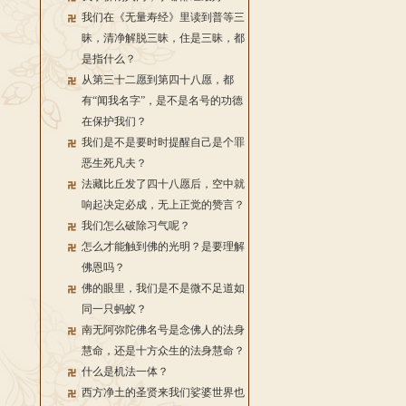
我们在《无量寿经》里读到普等三
昧，清净解脱三昧，住是三昧，都
是指什么？
从第三十二愿到第四十八愿，都
有“闻我名字”，是不是名号的功德
在保护我们？
我们是不是要时时提醒自己是个罪
恶生死凡夫？
法藏比丘发了四十八愿后，空中就
响起决定必成，无上正觉的赞言？
我们怎么破除习气呢？
怎么才能触到佛的光明？是要理解
佛恩吗？
佛的眼里，我们是不是微不足道如
同一只蚂蚁？
南无阿弥陀佛名号是念佛人的法身
慧命，还是十方众生的法身慧命？
什么是机法一体？
西方净土的圣贤来我们娑婆世界也