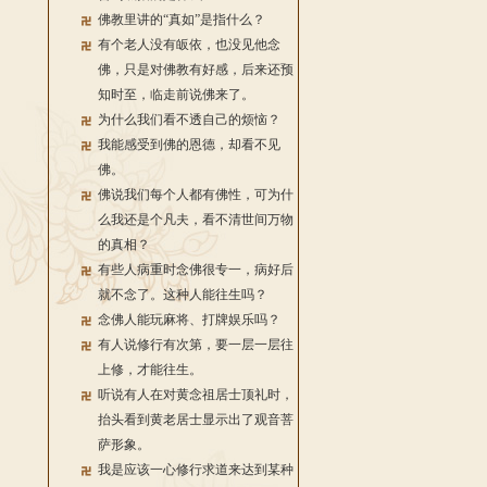
佛教里讲的“真如”是指什么？
有个老人没有皈依，也没见他念
佛，只是对佛教有好感，后来还预
知时至，临走前说佛来了。
为什么我们看不透自己的烦恼？
我能感受到佛的恩德，却看不见
佛。
佛说我们每个人都有佛性，可为什
么我还是个凡夫，看不清世间万物
的真相？
有些人病重时念佛很专一，病好后
就不念了。这种人能往生吗？
念佛人能玩麻将、打牌娱乐吗？
有人说修行有次第，要一层一层往
上修，才能往生。
听说有人在对黄念祖居士顶礼时，
抬头看到黄老居士显示出了观音菩
萨形象。
我是应该一心修行求道来达到某种