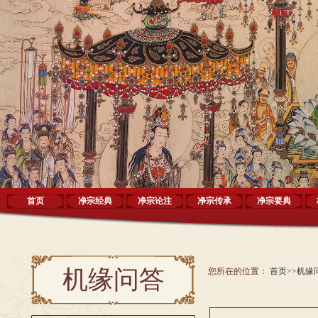
首页
净宗经典
净宗论注
净宗传承
净宗要典
机缘问答
您所在的位置：
首页
>>
机缘