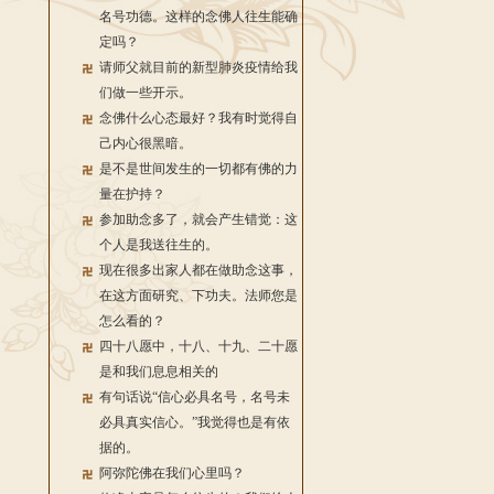
名号功德。这样的念佛人往生能确
定吗？
请师父就目前的新型肺炎疫情给我
们做一些开示。
念佛什么心态最好？我有时觉得自
己内心很黑暗。
是不是世间发生的一切都有佛的力
量在护持？
参加助念多了，就会产生错觉：这
个人是我送往生的。
现在很多出家人都在做助念这事，
在这方面研究、下功夫。法师您是
怎么看的？
四十八愿中，十八、十九、二十愿
是和我们息息相关的
有句话说“信心必具名号，名号未
必具真实信心。”我觉得也是有依
据的。
阿弥陀佛在我们心里吗？