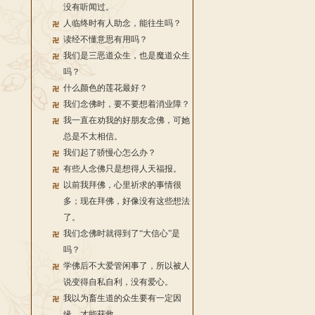
没有听闻过。
人临终时有人助念，能往生吗？
读经不懂意思有用吗？
我们是三恶道众生，也是魔道众生
吗？
什么颜色的莲花最好？
我们念佛时，要不要想着消业障？
我一直在劝我的好朋友念佛，可她
总是不太相信。
我们起了骄慢心怎么办？
有些人念佛只是想得人天福报。
以前我拜佛，心里祈求的事情很
多；现在拜佛，好像没有这些想法
了。
我们念佛时就得到了“大信心”是
吗？
学佛后不大爱管闲事了，所以被人
说变得自私自利，没有爱心。
我以为畜生道的众生要有一定因
缘，才能获救。