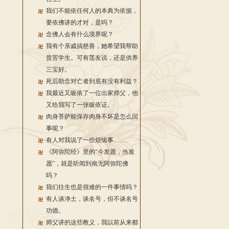
我们不能依任何人的本典为依据，
要依佛讲的才对，是吗？
念佛人会有什么境界呢？
我有个亲戚搞慈善，她希望我帮助
贫苦学生。可有莲友说，还是供养
三宝好。
死后助念对亡者到底有没有利益？
我最近又皈依了一位出家师父，他
又给我写了一张皈依证。
肉身菩萨能保存肉身不坏是怎么回
事呢？
有人对我说了一些烦恼事……
《阿弥陀经》里的“今发愿，当发
愿”，就是听闻到南无阿弥陀佛
吗？
我们往生也是很难的一件事情吗？
有人谈净土，谈名号，但不谈名号
功德。
师父讲的这些教义，我以前从来都