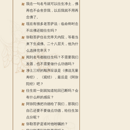
我念一句名号就可以往生净土，佛
再也不会舍弃我，以后我就不用再
念佛了。
现在有很多老菩萨说：临命终时念
不出佛还能往生吗？
弥勒菩萨住在兜率天内院，等着当
来下生成佛。二十八层天，他为什
么选择兜率天？
闻到名号都能往生吗？不需要我们
发愿，也不需要做什么功德吗？
净土三经的顺序应该是《佛说无量
寿经》、《观经》，最后是《阿弥
陀经》吧？
往生前一刻就知道轮回已断吗？会
有什么样的感应？
阿弥陀佛把功德给了我们，那我们
自己还要不要做点功德，给往生加
点分呢？
弥勒菩萨是谁对他咐嘱的？