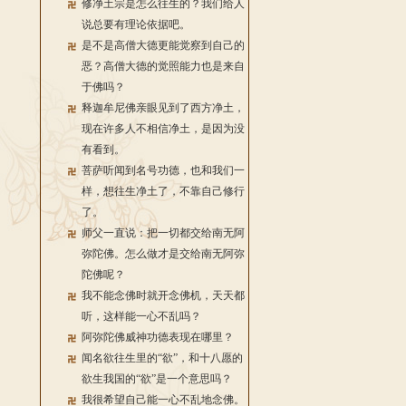
修净土宗是怎么往生的？我们给人
说总要有理论依据吧。
是不是高僧大德更能觉察到自己的
恶？高僧大德的觉照能力也是来自
于佛吗？
释迦牟尼佛亲眼见到了西方净土，
现在许多人不相信净土，是因为没
有看到。
菩萨听闻到名号功德，也和我们一
样，想往生净土了，不靠自己修行
了。
师父一直说：把一切都交给南无阿
弥陀佛。怎么做才是交给南无阿弥
陀佛呢？
我不能念佛时就开念佛机，天天都
听，这样能一心不乱吗？
阿弥陀佛威神功德表现在哪里？
闻名欲往生里的“欲”，和十八愿的
欲生我国的“欲”是一个意思吗？
我很希望自己能一心不乱地念佛。