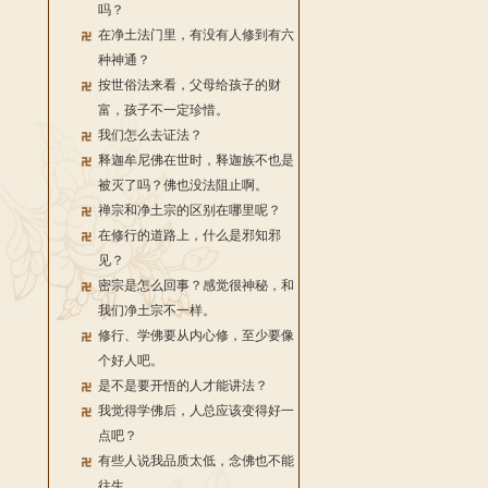
吗？
在净土法门里，有没有人修到有六
种神通？
按世俗法来看，父母给孩子的财
富，孩子不一定珍惜。
我们怎么去证法？
释迦牟尼佛在世时，释迦族不也是
被灭了吗？佛也没法阻止啊。
禅宗和净土宗的区别在哪里呢？
在修行的道路上，什么是邪知邪
见？
密宗是怎么回事？感觉很神秘，和
我们净土宗不一样。
修行、学佛要从内心修，至少要像
个好人吧。
是不是要开悟的人才能讲法？
我觉得学佛后，人总应该变得好一
点吧？
有些人说我品质太低，念佛也不能
往生。