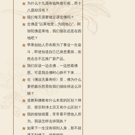
为什么十九愿有临终接引相，而十
八愿却没有？
我们每天需要做定课念佛吗？
念佛是“以果地觉，为因地心”。阿
弥陀佛是果地，我们现在还是在因
地吧？
苹果创始人乔布斯为了事业一生奋
斗，即使知道自己已身患重病，依
然念念不忘推广新产品。
我们应该一边念佛，一边想着佛
恩。可是我念佛时心静不下来……
在《佛说无量寿经》里，佛为什么
要把极乐胜景给我们描绘得这么详
细？
道教和佛教有什么本质的区别？禅
宗、密宗和净土宗又有什么区别？
我的烦恼很重，常常看不惯他人所
为。我该怎样去掉我执？
如果下一生没有得到人身，那不就