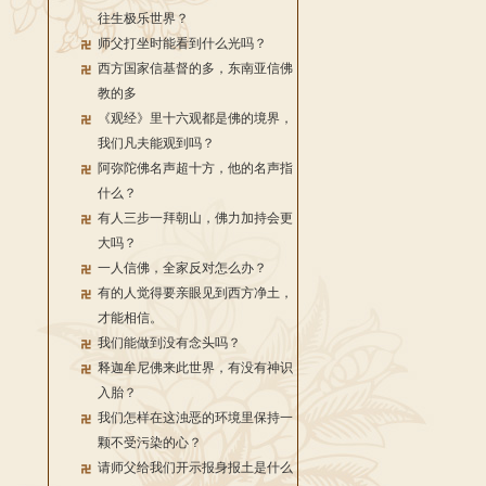
往生极乐世界？
师父打坐时能看到什么光吗？
西方国家信基督的多，东南亚信佛
教的多
《观经》里十六观都是佛的境界，
我们凡夫能观到吗？
阿弥陀佛名声超十方，他的名声指
什么？
有人三步一拜朝山，佛力加持会更
大吗？
一人信佛，全家反对怎么办？
有的人觉得要亲眼见到西方净土，
才能相信。
我们能做到没有念头吗？
释迦牟尼佛来此世界，有没有神识
入胎？
我们怎样在这浊恶的环境里保持一
颗不受污染的心？
请师父给我们开示报身报土是什么