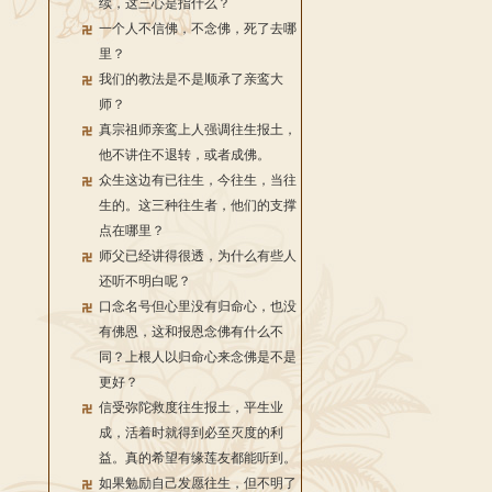
续，这三心是指什么？
一个人不信佛，不念佛，死了去哪
里？
我们的教法是不是顺承了亲鸾大
师？
真宗祖师亲鸾上人强调往生报土，
他不讲住不退转，或者成佛。
众生这边有已往生，今往生，当往
生的。这三种往生者，他们的支撑
点在哪里？
师父已经讲得很透，为什么有些人
还听不明白呢？
口念名号但心里没有归命心，也没
有佛恩，这和报恩念佛有什么不
同？上根人以归命心来念佛是不是
更好？
信受弥陀救度往生报土，平生业
成，活着时就得到必至灭度的利
益。真的希望有缘莲友都能听到。
如果勉励自己发愿往生，但不明了