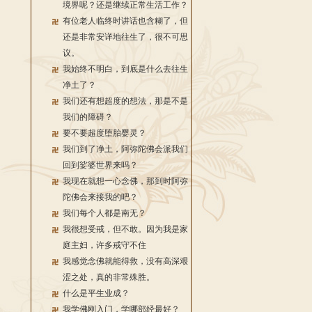
境界呢？还是继续正常生活工作？
有位老人临终时讲话也含糊了，但
还是非常安详地往生了，很不可思
议。
我始终不明白，到底是什么去往生
净土了？
我们还有想超度的想法，那是不是
我们的障碍？
要不要超度堕胎婴灵？
我们到了净土，阿弥陀佛会派我们
回到娑婆世界来吗？
我现在就想一心念佛，那到时阿弥
陀佛会来接我的吧？
我们每个人都是南无？
我很想受戒，但不敢。因为我是家
庭主妇，许多戒守不住
我感觉念佛就能得救，没有高深艰
涩之处，真的非常殊胜。
什么是平生业成？
我学佛刚入门，学哪部经最好？