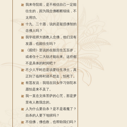
我来寺院前，是不相信自己一定能
往生的，因为我念佛断断续续，不
太用功。
十九、二十愿，说的是疑惑佛智的
念佛人吗？
我学祖师大德教人念佛，他们没有
发愿，也能往生吗？
《观经》里说的在胎宫住五百岁，
或者住十二大劫才能出来。这些都
不是具体的时间吧？
不少人平时总是说要往生净土，真
正到了临终时就不想走，怕死了。
有莲友说：我现在回头学习弥陀本
愿怕是来不及了。
我一直念文殊菩萨的心咒，那是梦
里有人教我念的。
人为什么要自杀？是不是着魔了？
自杀的人要下地狱吗？
不信佛，佛也救，也帮助我们吗？