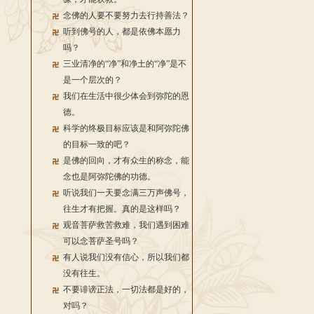
念佛的人要不要努力去行持善法？
听到佛号的人，都是依佛本愿力
吗？
三业清净的“净”和净土的“净”是不
是一个层次的？
我们在生活中很少体会到弥陀的恩
德。
科学的终极目标应该是和阿弥陀佛
的目标一致的吧？
是佛的回向，才有众生的称念，能
念也是阿弥陀佛的功德。
听说我们一天要念满三万声佛号，
往生才有把握。真的是这样吗？
观音菩萨救苦救难，我们遇到困难
可以念菩萨圣号吗？
有人说我们没有信心，所以我们都
没有往生。
不要诽谤正法，一切法都是好的，
对吗？