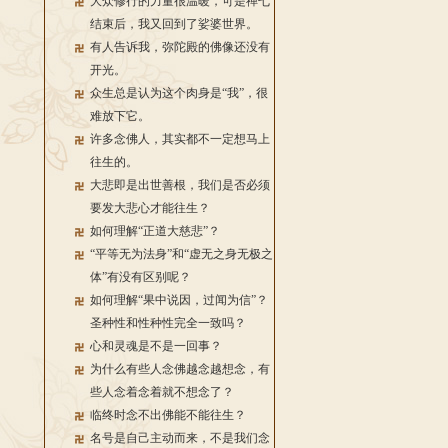
大众修行的力量很温暖，可是禅七
结束后，我又回到了娑婆世界。
有人告诉我，弥陀殿的佛像还没有
开光。
众生总是认为这个肉身是“我”，很
难放下它。
许多念佛人，其实都不一定想马上
往生的。
大悲即是出世善根，我们是否必须
要发大悲心才能往生？
如何理解“正道大慈悲”？
“平等无为法身”和“虚无之身无极之
体”有没有区别呢？
如何理解“果中说因，过闻为信”？
圣种性和性种性完全一致吗？
心和灵魂是不是一回事？
为什么有些人念佛越念越想念，有
些人念着念着就不想念了？
临终时念不出佛能不能往生？
名号是自己主动而来，不是我们念