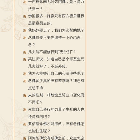
一声称念南无阿弥陀佛，是不是万
法归一？
佛国很多，好像只有西方极乐世界
是最容易去的。
我妈妈要走了，我们怎么帮助她？
念佛前要不要先调整一下心态再
念？
凡夫能不能修行到“无分别”？
某法师说：知道自己是个罪恶生死
凡夫就好了，不必外传。
我怎么能够让自己的心清净些呢？
念佛多少真的没有差别吗？我总有
点想不通。
人的性别、相貌也是随业力变化而
不同吧？
依靠自己修行的力量了生死的人也
还是有的吧？
要信愿念佛才能得救，没有念佛怎
么能往生呢？
阿弥陀佛没有成佛之前，众生怎么