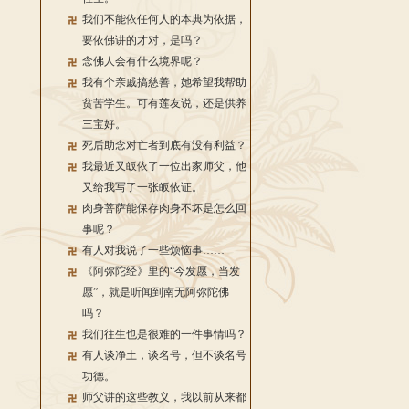
我们不能依任何人的本典为依据，
要依佛讲的才对，是吗？
念佛人会有什么境界呢？
我有个亲戚搞慈善，她希望我帮助
贫苦学生。可有莲友说，还是供养
三宝好。
死后助念对亡者到底有没有利益？
我最近又皈依了一位出家师父，他
又给我写了一张皈依证。
肉身菩萨能保存肉身不坏是怎么回
事呢？
有人对我说了一些烦恼事……
《阿弥陀经》里的“今发愿，当发
愿”，就是听闻到南无阿弥陀佛
吗？
我们往生也是很难的一件事情吗？
有人谈净土，谈名号，但不谈名号
功德。
师父讲的这些教义，我以前从来都