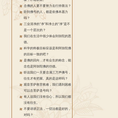
念佛的人要不要努力去行持善法？
听到佛号的人，都是依佛本愿力
吗？
三业清净的“净”和净土的“净”是不
是一个层次的？
我们在生活中很少体会到弥陀的恩
德。
科学的终极目标应该是和阿弥陀佛
的目标一致的吧？
是佛的回向，才有众生的称念，能
念也是阿弥陀佛的功德。
听说我们一天要念满三万声佛号，
往生才有把握。真的是这样吗？
观音菩萨救苦救难，我们遇到困难
可以念菩萨圣号吗？
有人说我们没有信心，所以我们都
没有往生。
不要诽谤正法，一切法都是好的，
对吗？