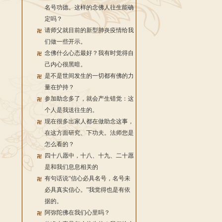
名号功德。这样的念佛人往生能确
定吗？
请师父就目前的新型肺炎疫情给我
们做一些开示。
念佛什么心态最好？我有时觉得自
己内心很黑暗。
是不是世间发生的一切都有佛的力
量在护持？
参加助念多了，就会产生错觉：这
个人是我送往生的。
现在很多出家人都在做助念这事，
在这方面研究、下功夫。法师您是
怎么看的？
四十八愿中，十八、十九、二十愿
是和我们息息相关的
有句话说“信心必具名号，名号未
必具真实信心。”我觉得也是有依
据的。
阿弥陀佛在我们心里吗？