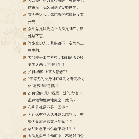
大众修行的力量很温暖，可是禅七
结束后，我又回到了娑婆世界。
有人告诉我，弥陀殿的佛像还没有
开光。
众生总是认为这个肉身是“我”，很
难放下它。
许多念佛人，其实都不一定想马上
往生的。
大悲即是出世善根，我们是否必须
要发大悲心才能往生？
如何理解“正道大慈悲”？
“平等无为法身”和“虚无之身无极之
体”有没有区别呢？
如何理解“果中说因，过闻为信”？
圣种性和性种性完全一致吗？
心和灵魂是不是一回事？
为什么有些人念佛越念越想念，有
些人念着念着就不想念了？
临终时念不出佛能不能往生？
名号是自己主动而来，不是我们念