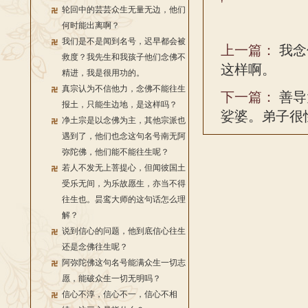
'
轮回中的芸芸众生无量无边，他们
何时能出离啊？
我们是不是闻到名号，迟早都会被
上一篇：
我念
救度？我先生和我孩子他们念佛不
这样啊。
精进，我是很用功的。
真宗认为不信他力，念佛不能往生
下一篇：
善导
报土，只能生边地，是这样吗？
娑婆。弟子很
净土宗是以念佛为主，其他宗派也
遇到了，他们也念这句名号南无阿
弥陀佛，他们能不能往生呢？
若人不发无上菩提心，但闻彼国土
受乐无间，为乐故愿生，亦当不得
往生也。昙鸾大师的这句话怎么理
解？
说到信心的问题，他到底信心往生
还是念佛往生呢？
阿弥陀佛这句名号能满众生一切志
愿，能破众生一切无明吗？
信心不淳，信心不一，信心不相