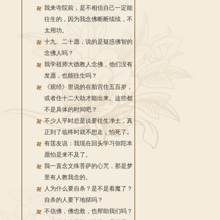
我来寺院前，是不相信自己一定能
往生的，因为我念佛断断续续，不
太用功。
十九、二十愿，说的是疑惑佛智的
念佛人吗？
我学祖师大德教人念佛，他们没有
发愿，也能往生吗？
《观经》里说的在胎宫住五百岁，
或者住十二大劫才能出来。这些都
不是具体的时间吧？
不少人平时总是说要往生净土，真
正到了临终时就不想走，怕死了。
有莲友说：我现在回头学习弥陀本
愿怕是来不及了。
我一直念文殊菩萨的心咒，那是梦
里有人教我念的。
人为什么要自杀？是不是着魔了？
自杀的人要下地狱吗？
不信佛，佛也救，也帮助我们吗？