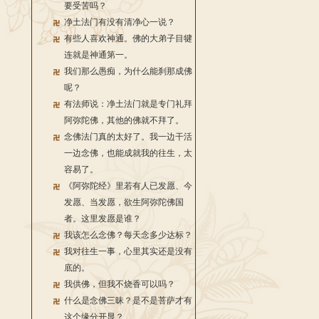
要受苦吗？
净土法门有没有清净心一说？
有些人喜欢神通。佛的大弟子目犍
连就是神通第一。
我们那么愚痴，为什么能刹那成佛
呢？
有法师说：净土法门就是专门礼拜
阿弥陀佛，其他的佛就不拜了。
念佛法门真的太好了。我一边干活
一边念佛，也能成就我的往生，太
容易了。
《阿弥陀经》里若有人已发愿、今
发愿、当发愿，欲生阿弥陀佛国
者。这里发愿是谁？
我该怎么念佛？每天念多少达标？
我对往生一事，心里其实还是没有
底的。
我供佛，但我不烧香可以吗？
什么是念佛三昧？是不是菩萨才有
这个缘分开显？