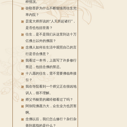
样情况。
弥勒菩萨为什么不断烦恼而往生兜
率内院？
昙鸾大师所说的“人天所起诸行”，
是否也包括世善？
往生，是不是我们从这里到达十万
亿佛土以外的佛国？
念佛人如何在生活中观照自己的言
行是否合佛意？
我看过一本书，上面写了许多修行
禁忌，包括念佛的禁忌。
十八愿的往生，需不需要佛临终接
引？
我在寺院看到一个师父正在很凶地
训人，很不理解。
师父书橱里的藏经都看过了吗？
阿弥陀佛愿力大，众生业力也厉害
啊。
念佛以后，我们怎么修行？杂行杂
善到底指的是什么？