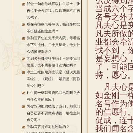
么没得到
我念一句名号就可以往生净土，佛
当成六个
再也不会舍弃我，以后我就不用再
名号之外
念佛了。
凡夫心是
现在有很多老菩萨说：临命终时念
不出佛还能往生吗？
凡夫所做
弥勒菩萨住在兜率天内院，等着当
业都会牵
来下生成佛。二十八层天，他为什
找不到，
么选择兜率天？
是妄想心
闻到名号都能往生吗？不需要我们
了，可能
发愿，也不需要做什么功德吗？
净土三经的顺序应该是《佛说无量
持，愿心
寿经》、《观经》，最后是《阿弥
凡夫心是
陀经》吧？
往生前一刻就知道轮回已断吗？会
如金刚一
有什么样的感应？
名号作为
阿弥陀佛把功德给了我们，那我们
的信愿行
自己还要不要做点功德，给往生加
促成，连
点分呢？
我们闻名
弥勒菩萨是谁对他咐嘱的？