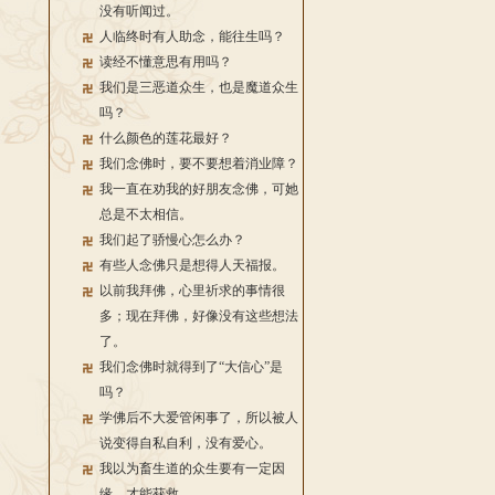
没有听闻过。
人临终时有人助念，能往生吗？
读经不懂意思有用吗？
我们是三恶道众生，也是魔道众生
吗？
什么颜色的莲花最好？
我们念佛时，要不要想着消业障？
我一直在劝我的好朋友念佛，可她
总是不太相信。
我们起了骄慢心怎么办？
有些人念佛只是想得人天福报。
以前我拜佛，心里祈求的事情很
多；现在拜佛，好像没有这些想法
了。
我们念佛时就得到了“大信心”是
吗？
学佛后不大爱管闲事了，所以被人
说变得自私自利，没有爱心。
我以为畜生道的众生要有一定因
缘，才能获救。