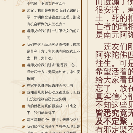
而遗漏了
不拣择、不遗弃任何众生
很安详，
师父，我们是有机会听到了您的开
土，死的
示，才明白念佛往生的道理，那没
有机会听到的人怎么办？
亡者的瑞
请师父给我们讲一讲皈依文的前几
是南无阿
句
莲友们刚
我们在这儿做消灾延寿佛事，或者
是普利十方，和其他寺院仪式上不
阿弥陀佛
太一样，为什么?
往生。可
请师父给我们讲讲“世尊我一心，
希望活着
归命尽十方，无碍光如来，愿生安
给大家看
乐国”
在家里念佛也应该理直气壮的
忘了，放
我知道凡夫起心动念都造业，但我
真实信心
们没法控制自己的念头啊
不知这些
有的佛教徒真的很虔诚，相比之
皆悉究竟
下，我们就差远了
及不定聚
是不是我们今生修行，来世受益?
我们如何如法修学？有些人理上是
有邪定聚