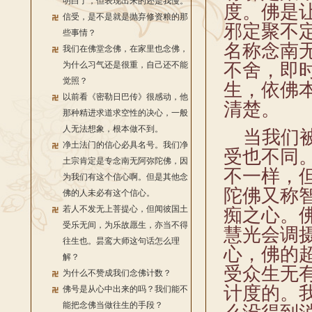
明白了，但表现出来的还是我慢。
度。佛是
信受，是不是就是抛弃修资粮的那
邪定聚不
些事情？
名称念南
我们在佛堂念佛，在家里也念佛，
为什么习气还是很重，自己还不能
不舍，即
觉照？
生，依佛
以前看《密勒日巴传》很感动，他
清楚。
那种精进求道求空性的决心，一般
人无法想象，根本做不到。
当我们被
净土法门的信心必具名号。我们净
受也不同
土宗肯定是专念南无阿弥陀佛，因
不一样，
为我们有这个信心啊。但是其他念
陀佛又称
佛的人未必有这个信心。
若人不发无上菩提心，但闻彼国土
痴之心。
受乐无间，为乐故愿生，亦当不得
慧光会调
往生也。昙鸾大师这句话怎么理
心，佛的
解？
受众生无
为什么不赞成我们念佛计数？
计度的。
佛号是从心中出来的吗？我们能不
能把念佛当做往生的手段？