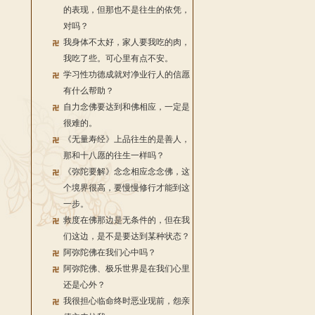
的表现，但那也不是往生的依凭，
对吗？
我身体不太好，家人要我吃的肉，
我吃了些。可心里有点不安。
学习性功德成就对净业行人的信愿
有什么帮助？
自力念佛要达到和佛相应，一定是
很难的。
《无量寿经》上品往生的是善人，
那和十八愿的往生一样吗？
《弥陀要解》念念相应念念佛，这
个境界很高，要慢慢修行才能到这
一步。
救度在佛那边是无条件的，但在我
们这边，是不是要达到某种状态？
阿弥陀佛在我们心中吗？
阿弥陀佛、极乐世界是在我们心里
还是心外？
我很担心临命终时恶业现前，怨亲