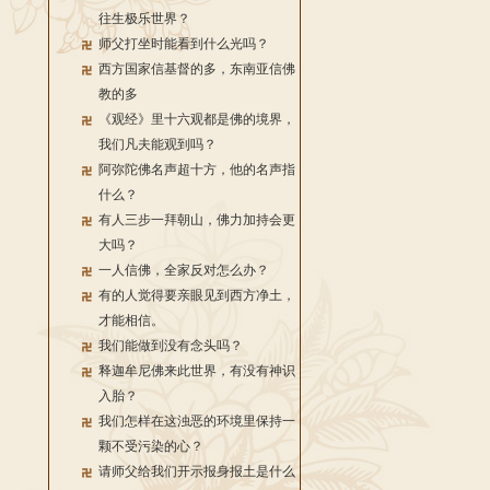
往生极乐世界？
师父打坐时能看到什么光吗？
西方国家信基督的多，东南亚信佛
教的多
《观经》里十六观都是佛的境界，
我们凡夫能观到吗？
阿弥陀佛名声超十方，他的名声指
什么？
有人三步一拜朝山，佛力加持会更
大吗？
一人信佛，全家反对怎么办？
有的人觉得要亲眼见到西方净土，
才能相信。
我们能做到没有念头吗？
释迦牟尼佛来此世界，有没有神识
入胎？
我们怎样在这浊恶的环境里保持一
颗不受污染的心？
请师父给我们开示报身报土是什么