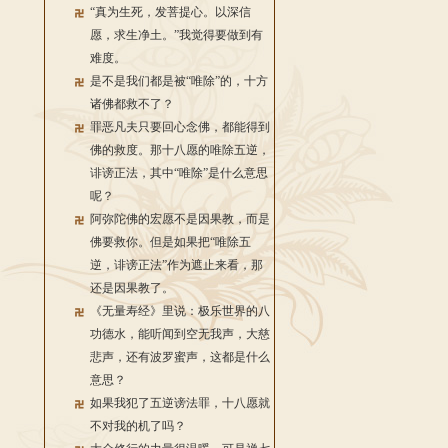
“真为生死，发菩提心。以深信
愿，求生净土。”我觉得要做到有
难度。
是不是我们都是被“唯除”的，十方
诸佛都救不了？
罪恶凡夫只要回心念佛，都能得到
佛的救度。那十八愿的唯除五逆，
诽谤正法，其中“唯除”是什么意思
呢？
阿弥陀佛的宏愿不是因果教，而是
佛要救你。但是如果把“唯除五
逆，诽谤正法”作为遮止来看，那
还是因果教了。
《无量寿经》里说：极乐世界的八
功德水，能听闻到空无我声，大慈
悲声，还有波罗蜜声，这都是什么
意思？
如果我犯了五逆谤法罪，十八愿就
不对我的机了吗？