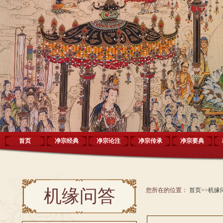
首页
净宗经典
净宗论注
净宗传承
净宗要典
机缘问答
您所在的位置：
首页
>>
机缘