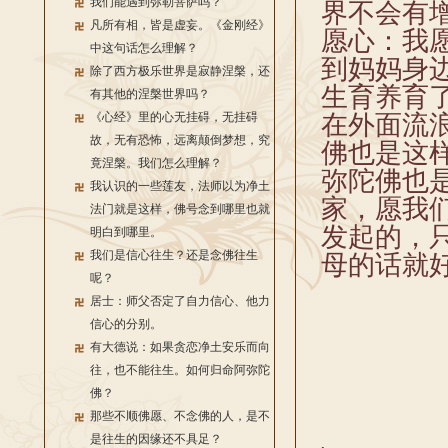
我们能遇到弥勒菩萨吗？
界不会有
凡所有相，皆是虚妄。《金刚经》
愿心：我
中这句话怎么理解？
到妈妈身
除了西方极乐世界是寂静涅槃，还
生育养育
有其他的涅槃世界吗？
《心经》里的心无挂碍，无挂碍
在外面流
故，无有恐怖，远离颠倒梦想，究
佛也是这
竟涅槃。我们怎么理解？
弥陀佛也
我认识的一些莲友，法师以为净土
家，愿我
法门就是这样，佛号念到哪里也就
发起的，
明白到哪里。
我们是信心往生？还是念佛往生
母的话就
呢？
居士：师父否定了自力信心、他力
信心的分别。
有大德说：如果贪恋净土安乐而向
往，也不能往生。如何归命阿弥陀
佛？
那些不顺佛愿、不念佛的人，是不
是往生的因缘还不具足？