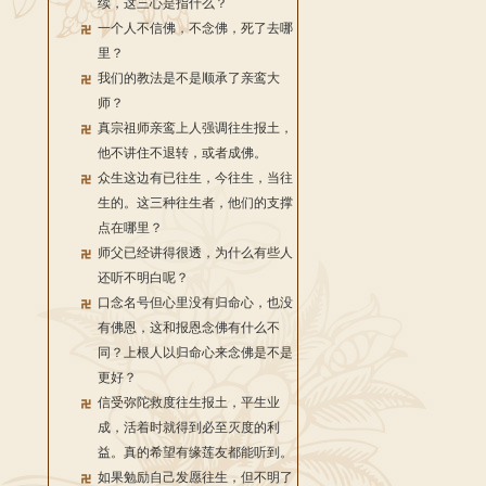
续，这三心是指什么？
一个人不信佛，不念佛，死了去哪
里？
我们的教法是不是顺承了亲鸾大
师？
真宗祖师亲鸾上人强调往生报土，
他不讲住不退转，或者成佛。
众生这边有已往生，今往生，当往
生的。这三种往生者，他们的支撑
点在哪里？
师父已经讲得很透，为什么有些人
还听不明白呢？
口念名号但心里没有归命心，也没
有佛恩，这和报恩念佛有什么不
同？上根人以归命心来念佛是不是
更好？
信受弥陀救度往生报土，平生业
成，活着时就得到必至灭度的利
益。真的希望有缘莲友都能听到。
如果勉励自己发愿往生，但不明了