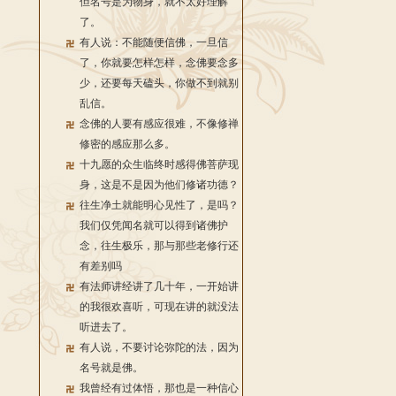
但名号是为物身，就不太好理解
了。
有人说：不能随便信佛，一旦信
了，你就要怎样怎样，念佛要念多
少，还要每天磕头，你做不到就别
乱信。
念佛的人要有感应很难，不像修禅
修密的感应那么多。
十九愿的众生临终时感得佛菩萨现
身，这是不是因为他们修诸功德？
往生净土就能明心见性了，是吗？
我们仅凭闻名就可以得到诸佛护
念，往生极乐，那与那些老修行还
有差别吗
有法师讲经讲了几十年，一开始讲
的我很欢喜听，可现在讲的就没法
听进去了。
有人说，不要讨论弥陀的法，因为
名号就是佛。
我曾经有过体悟，那也是一种信心