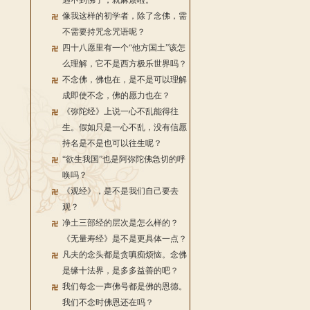
遇不到佛了，就麻烦啦。
像我这样的初学者，除了念佛，需
不需要持咒念咒语呢？
四十八愿里有一个“他方国土”该怎
么理解，它不是西方极乐世界吗？
不念佛，佛也在，是不是可以理解
成即使不念，佛的愿力也在？
《弥陀经》上说一心不乱能得往
生。假如只是一心不乱，没有信愿
持名是不是也可以往生呢？
“欲生我国”也是阿弥陀佛急切的呼
唤吗？
《观经》，是不是我们自己要去
观？
净土三部经的层次是怎么样的？
《无量寿经》是不是更具体一点？
凡夫的念头都是贪嗔痴烦恼。念佛
是缘十法界，是多多益善的吧？
我们每念一声佛号都是佛的恩德。
我们不念时佛恩还在吗？