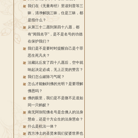
我们在《无量寿经》里读到普等三
昧，清净解脱三昧，住是三昧，都
是指什么？
从第三十二愿到第四十八愿，都
有“闻我名字”，是不是名号的功德
在保护我们？
我们是不是要时时提醒自己是个罪
恶生死凡夫？
法藏比丘发了四十八愿后，空中就
响起决定必成，无上正觉的赞言？
我们怎么破除习气呢？
怎么才能触到佛的光明？是要理解
佛恩吗？
佛的眼里，我们是不是微不足道如
同一只蚂蚁？
南无阿弥陀佛名号是念佛人的法身
慧命，还是十方众生的法身慧命？
什么是机法一体？
西方净土的圣贤来我们娑婆世界也