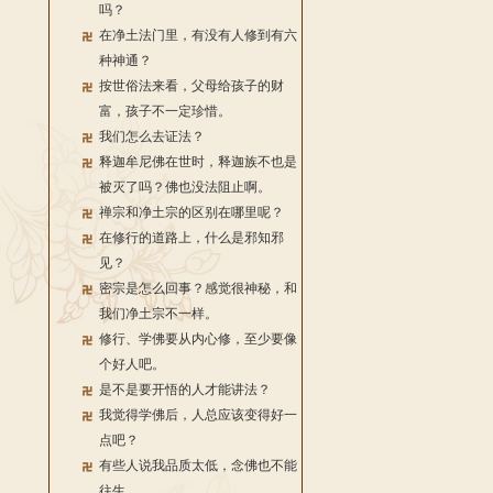
吗？
在净土法门里，有没有人修到有六
种神通？
按世俗法来看，父母给孩子的财
富，孩子不一定珍惜。
我们怎么去证法？
释迦牟尼佛在世时，释迦族不也是
被灭了吗？佛也没法阻止啊。
禅宗和净土宗的区别在哪里呢？
在修行的道路上，什么是邪知邪
见？
密宗是怎么回事？感觉很神秘，和
我们净土宗不一样。
修行、学佛要从内心修，至少要像
个好人吧。
是不是要开悟的人才能讲法？
我觉得学佛后，人总应该变得好一
点吧？
有些人说我品质太低，念佛也不能
往生。