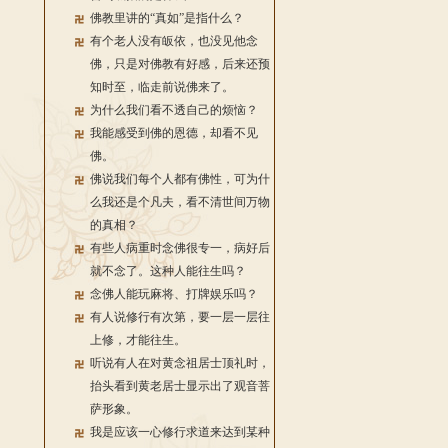
佛教里讲的“真如”是指什么？
有个老人没有皈依，也没见他念
佛，只是对佛教有好感，后来还预
知时至，临走前说佛来了。
为什么我们看不透自己的烦恼？
我能感受到佛的恩德，却看不见
佛。
佛说我们每个人都有佛性，可为什
么我还是个凡夫，看不清世间万物
的真相？
有些人病重时念佛很专一，病好后
就不念了。这种人能往生吗？
念佛人能玩麻将、打牌娱乐吗？
有人说修行有次第，要一层一层往
上修，才能往生。
听说有人在对黄念祖居士顶礼时，
抬头看到黄老居士显示出了观音菩
萨形象。
我是应该一心修行求道来达到某种