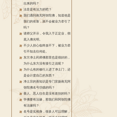
出来的吗？
法音是有法力的吧？
我们遇到南无阿弥陀佛，知道他是
我们的依靠，就不会被业力牵引了
吗？
请师父开示，令我入于正定业，彻
底入佛光明。
不少人担心临终放不下，被业力牵
引不知去往何处。
东方净土药师佛那里也是很好的，
为什么东方没有接引之说呢？
为什么有的修行人进了净土门，还
是会计度自己的东西？
净土宗的善知识是专门宣扬南无阿
弥陀佛名号功德的吗？
善人、恶人往生是没有差别的吗？
学佛要有法缘，那我们和阿弥陀佛
有法缘吗？
名号是实相身，很多人可以理解，