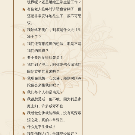
境界呢？还是继续正常生活工作？
有位老人临终时讲话也含糊了，但
还是非常安详地往生了，很不可思
议。
我始终不明白，到底是什么去往生
净土了？
我们还有想超度的想法，那是不是
我们的障碍？
要不要超度堕胎婴灵？
我们到了净土，阿弥陀佛会派我们
回到娑婆世界来吗？
我现在就想一心念佛，那到时阿弥
陀佛会来接我的吧？
我们每个人都是南无？
我很想受戒，但不敢。因为我是家
庭主妇，许多戒守不住
我感觉念佛就能得救，没有高深艰
涩之处，真的非常殊胜。
什么是平生业成？
我学佛刚入门，学哪部经最好？