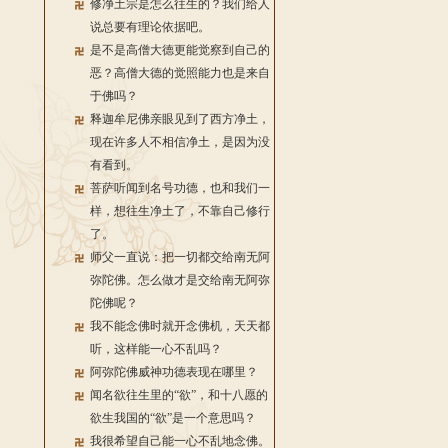
修净土宗是怎么往生的？我们给人
说总要有理论依据吧。
是不是高僧大德更能觉察到自己的
恶？高僧大德的觉照能力也是来自
于佛吗？
释迦牟尼佛亲眼见到了西方净土，
现在许多人不相信净土，是因为没
有看到。
菩萨听闻到名号功德，也和我们一
样，想往生净土了，不靠自己修行
了。
师父一直说：把一切都交给南无阿
弥陀佛。怎么做才是交给南无阿弥
陀佛呢？
我不能念佛时就开念佛机，天天都
听，这样能一心不乱吗？
阿弥陀佛威神功德表现在哪里？
闻名欲往生里的“欲”，和十八愿的
欲生我国的“欲”是一个意思吗？
我很希望自己能一心不乱地念佛。