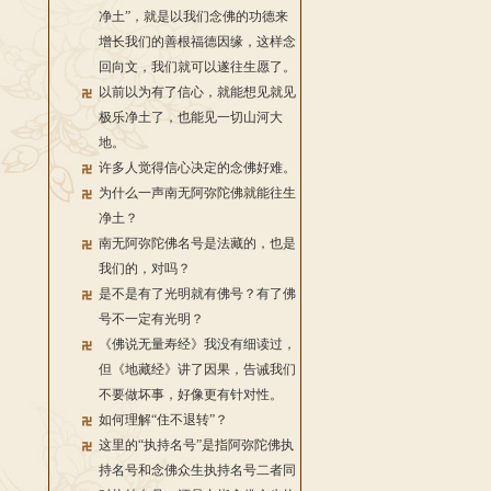
净土”，就是以我们念佛的功德来
增长我们的善根福德因缘，这样念
回向文，我们就可以遂往生愿了。
以前以为有了信心，就能想见就见
极乐净土了，也能见一切山河大
地。
许多人觉得信心决定的念佛好难。
为什么一声南无阿弥陀佛就能往生
净土？
南无阿弥陀佛名号是法藏的，也是
我们的，对吗？
是不是有了光明就有佛号？有了佛
号不一定有光明？
《佛说无量寿经》我没有细读过，
但《地藏经》讲了因果，告诫我们
不要做坏事，好像更有针对性。
如何理解“住不退转”？
这里的“执持名号”是指阿弥陀佛执
持名号和念佛众生执持名号二者同