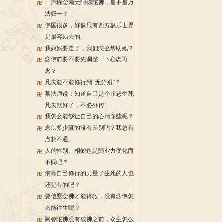
一声称念南无阿弥陀佛，是不是万
法归一？
佛国很多，好像只有西方极乐世界
是最容易去的。
我妈妈要走了，我们怎么帮助她？
念佛前要不要先调整一下心态再
念？
凡夫能不能修行到“无分别”？
某法师说：知道自己是个罪恶生死
凡夫就好了，不必外传。
我怎么能够让自己的心清净些呢？
念佛多少真的没有差别吗？我总有
点想不通。
人的性别、相貌也是随业力变化而
不同吧？
依靠自己修行的力量了生死的人也
还是有的吧？
要信愿念佛才能得救，没有念佛怎
么能往生呢？
阿弥陀佛没有成佛之前，众生怎么