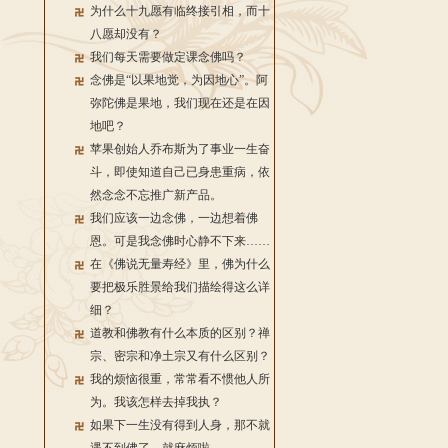
为什么十九愿有临终接引相，而十
八愿却没有？
我们每天需要做定课念佛吗？
念佛是“以果地觉，为因地心”。阿
弥陀佛是果地，我们现在还是在因
地吧？
苹果创始人乔布斯为了事业一生奋
斗，即使知道自己已身患重病，依
然念念不忘推广新产品。
我们应该一边念佛，一边想着佛
恩。可是我念佛时心静不下来……
在《佛说无量寿经》里，佛为什么
要把极乐胜景给我们描绘得这么详
细？
道教和佛教有什么本质的区别？禅
宗、密宗和净土宗又有什么区别？
我的烦恼很重，常常看不惯他人所
为。我该怎样去掉我执？
如果下一生没有得到人身，那不就