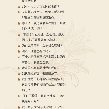
债主来拉我。
我可不可以学习祖师的著作？
某法师说净土法门难信，所以他们
那里念佛很强调感应道交。
净土法门就是以名号功德来开显我
们的功德，是吗？
“本愿名号正定业，至心信乐愿为
因”，那不还是要有信心吗？
为什么常常我一念佛就会流泪？
读经不懂意思有用吗？
不少人好像看不起净土宗，认为没
有修行，就是念念佛。
密宗里也有改写佛经的现象。
我执很难发现，要慢慢放下。
我们能把一切都看空就没烦恼了。
这是需要我们常听闻佛法才能得到
的吧？
“平时不烧香，临时抱佛脚。”这种
说法对不对？
我一直以为“愿以此功德，庄严佛