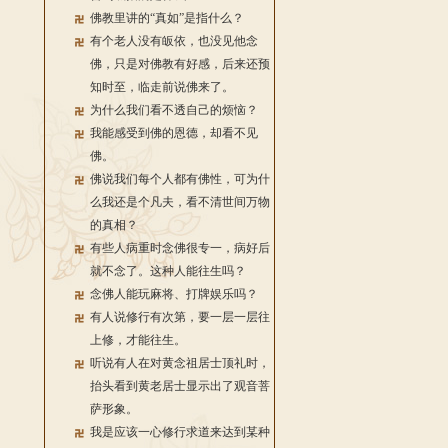
佛教里讲的“真如”是指什么？
有个老人没有皈依，也没见他念
佛，只是对佛教有好感，后来还预
知时至，临走前说佛来了。
为什么我们看不透自己的烦恼？
我能感受到佛的恩德，却看不见
佛。
佛说我们每个人都有佛性，可为什
么我还是个凡夫，看不清世间万物
的真相？
有些人病重时念佛很专一，病好后
就不念了。这种人能往生吗？
念佛人能玩麻将、打牌娱乐吗？
有人说修行有次第，要一层一层往
上修，才能往生。
听说有人在对黄念祖居士顶礼时，
抬头看到黄老居士显示出了观音菩
萨形象。
我是应该一心修行求道来达到某种