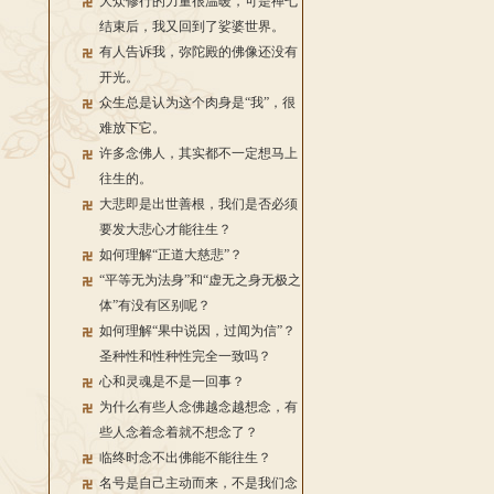
大众修行的力量很温暖，可是禅七
结束后，我又回到了娑婆世界。
有人告诉我，弥陀殿的佛像还没有
开光。
众生总是认为这个肉身是“我”，很
难放下它。
许多念佛人，其实都不一定想马上
往生的。
大悲即是出世善根，我们是否必须
要发大悲心才能往生？
如何理解“正道大慈悲”？
“平等无为法身”和“虚无之身无极之
体”有没有区别呢？
如何理解“果中说因，过闻为信”？
圣种性和性种性完全一致吗？
心和灵魂是不是一回事？
为什么有些人念佛越念越想念，有
些人念着念着就不想念了？
临终时念不出佛能不能往生？
名号是自己主动而来，不是我们念