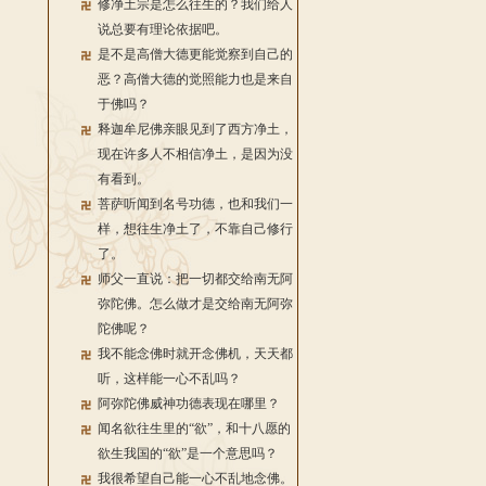
修净土宗是怎么往生的？我们给人
说总要有理论依据吧。
是不是高僧大德更能觉察到自己的
恶？高僧大德的觉照能力也是来自
于佛吗？
释迦牟尼佛亲眼见到了西方净土，
现在许多人不相信净土，是因为没
有看到。
菩萨听闻到名号功德，也和我们一
样，想往生净土了，不靠自己修行
了。
师父一直说：把一切都交给南无阿
弥陀佛。怎么做才是交给南无阿弥
陀佛呢？
我不能念佛时就开念佛机，天天都
听，这样能一心不乱吗？
阿弥陀佛威神功德表现在哪里？
闻名欲往生里的“欲”，和十八愿的
欲生我国的“欲”是一个意思吗？
我很希望自己能一心不乱地念佛。