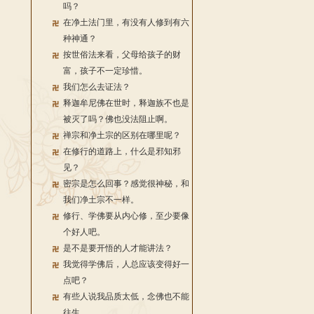
吗？
在净土法门里，有没有人修到有六
种神通？
按世俗法来看，父母给孩子的财
富，孩子不一定珍惜。
我们怎么去证法？
释迦牟尼佛在世时，释迦族不也是
被灭了吗？佛也没法阻止啊。
禅宗和净土宗的区别在哪里呢？
在修行的道路上，什么是邪知邪
见？
密宗是怎么回事？感觉很神秘，和
我们净土宗不一样。
修行、学佛要从内心修，至少要像
个好人吧。
是不是要开悟的人才能讲法？
我觉得学佛后，人总应该变得好一
点吧？
有些人说我品质太低，念佛也不能
往生。