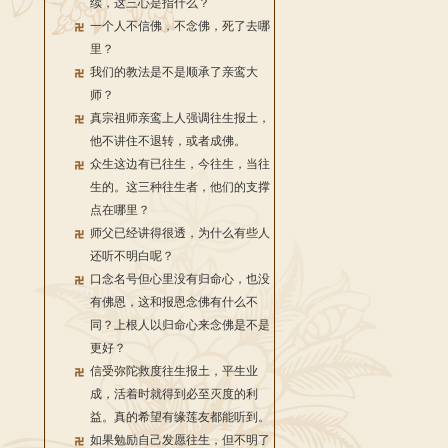
续，这三心是指什么？
一个人不信佛，不念佛，死了去哪
里？
我们的教法是不是顺承了亲鸾大
师？
真宗祖师亲鸾上人强调往生报土，
他不讲住不退转，或者成佛。
众生这边有已往生，今往生，当往
生的。这三种往生者，他们的支撑
点在哪里？
师父已经讲得很透，为什么有些人
还听不明白呢？
口念名号但心里没有归命心，也没
有佛恩，这和报恩念佛有什么不
同？上根人以归命心来念佛是不是
更好？
信受弥陀救度往生报土，平生业
成，活着时就得到必至灭度的利
益。真的希望有缘莲友都能听到。
如果勉励自己发愿往生，但不明了