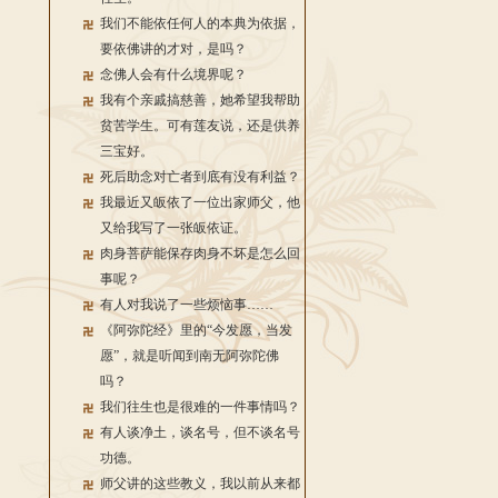
我们不能依任何人的本典为依据，
要依佛讲的才对，是吗？
念佛人会有什么境界呢？
我有个亲戚搞慈善，她希望我帮助
贫苦学生。可有莲友说，还是供养
三宝好。
死后助念对亡者到底有没有利益？
我最近又皈依了一位出家师父，他
又给我写了一张皈依证。
肉身菩萨能保存肉身不坏是怎么回
事呢？
有人对我说了一些烦恼事……
《阿弥陀经》里的“今发愿，当发
愿”，就是听闻到南无阿弥陀佛
吗？
我们往生也是很难的一件事情吗？
有人谈净土，谈名号，但不谈名号
功德。
师父讲的这些教义，我以前从来都