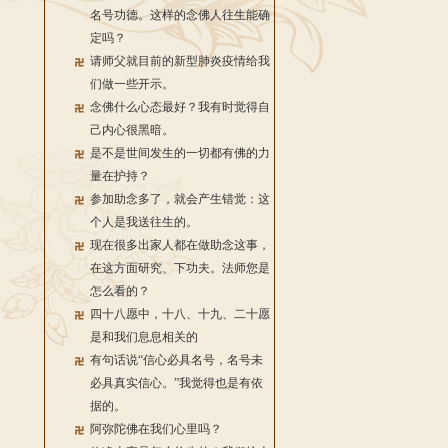
名号功德。这样的念佛人往生能确
定吗？
请师父就目前的新型肺炎疫情给我
们做一些开示。
念佛什么心态最好？我有时觉得自
己内心很黑暗。
是不是世间发生的一切都有佛的力
量在护持？
参加助念多了，就会产生错觉：这
个人是我送往生的。
现在很多出家人都在做助念这事，
在这方面研究、下功夫。法师您是
怎么看的？
四十八愿中，十八、十九、二十愿
是和我们息息相关的
有句话说“信心必具名号，名号未
必具真实信心。”我觉得也是有依
据的。
阿弥陀佛在我们心里吗？