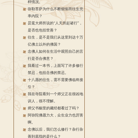
样情况。
弥勒菩萨为什么不断烦恼而往生兜
率内院？
昙鸾大师所说的“人天所起诸行”，
是否也包括世善？
往生，是不是我们从这里到达十万
亿佛土以外的佛国？
念佛人如何在生活中观照自己的言
行是否合佛意？
我看过一本书，上面写了许多修行
禁忌，包括念佛的禁忌。
十八愿的往生，需不需要佛临终接
引？
我在寺院看到一个师父正在很凶地
训人，很不理解。
师父书橱里的藏经都看过了吗？
阿弥陀佛愿力大，众生业力也厉害
啊。
念佛以后，我们怎么修行？杂行杂
善到底指的是什么？