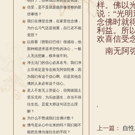
明白了，但表现出来的还是我慢。
样。佛以
信受，是不是就是抛弃修资粮的那
说：“光
些事情？
念佛时就
我们在佛堂念佛，在家里也念佛，
为什么习气还是很重，自己还不能
利益。所
觉照？
欢喜信受
以前看《密勒日巴传》很感动，他
南无阿弥
那种精进求道求空性的决心，一般
人无法想象，根本做不到。
净土法门的信心必具名号。我们净
土宗肯定是专念南无阿弥陀佛，因
为我们有这个信心啊。但是其他念
佛的人未必有这个信心。
若人不发无上菩提心，但闻彼国土
受乐无间，为乐故愿生，亦当不得
往生也。昙鸾大师这句话怎么理
'
解？
为什么不赞成我们念佛计数？
佛号是从心中出来的吗？我们能不
上一篇：
自性
能把念佛当做往生的手段？