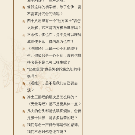
遇不到佛了，就麻烦啦。
像我这样的初学者，除了念佛，需
不需要持咒念咒语呢？
四十八愿里有一个“他方国土”该怎
么理解，它不是西方极乐世界吗？
不念佛，佛也在，是不是可以理解
成即使不念，佛的愿力也在？
《弥陀经》上说一心不乱能得往
生。假如只是一心不乱，没有信愿
持名是不是也可以往生呢？
“欲生我国”也是阿弥陀佛急切的呼
唤吗？
《观经》，是不是我们自己要去
观？
净土三部经的层次是怎么样的？
《无量寿经》是不是更具体一点？
凡夫的念头都是贪嗔痴烦恼。念佛
是缘十法界，是多多益善的吧？
我们每念一声佛号都是佛的恩德。
我们不念时佛恩还在吗？