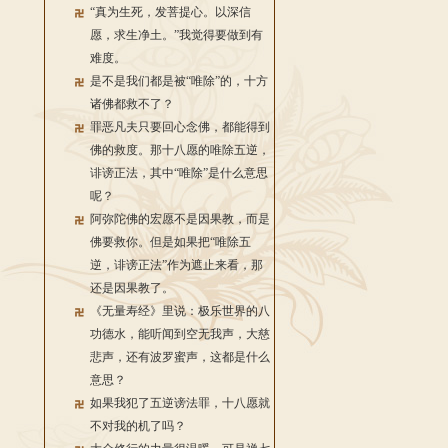
“真为生死，发菩提心。以深信
愿，求生净土。”我觉得要做到有
难度。
是不是我们都是被“唯除”的，十方
诸佛都救不了？
罪恶凡夫只要回心念佛，都能得到
佛的救度。那十八愿的唯除五逆，
诽谤正法，其中“唯除”是什么意思
呢？
阿弥陀佛的宏愿不是因果教，而是
佛要救你。但是如果把“唯除五
逆，诽谤正法”作为遮止来看，那
还是因果教了。
《无量寿经》里说：极乐世界的八
功德水，能听闻到空无我声，大慈
悲声，还有波罗蜜声，这都是什么
意思？
如果我犯了五逆谤法罪，十八愿就
不对我的机了吗？