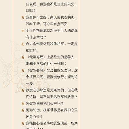
的表现，但那也不是往生的依凭，
对吗？
我身体不太好，家人要我吃的肉，
我吃了些。可心里有点不安。
学习性功德成就对净业行人的信愿
有什么帮助？
自力念佛要达到和佛相应，一定是
很难的。
《无量寿经》上品往生的是善人，
那和十八愿的往生一样吗？
《弥陀要解》念念相应念念佛，这
个境界很高，要慢慢修行才能到这
一步。
救度在佛那边是无条件的，但在我
们这边，是不是要达到某种状态？
阿弥陀佛在我们心中吗？
阿弥陀佛、极乐世界是在我们心里
还是心外？
我很担心临命终时恶业现前，怨亲