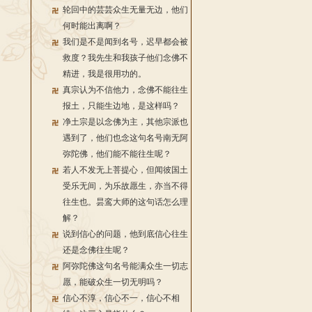
轮回中的芸芸众生无量无边，他们
何时能出离啊？
我们是不是闻到名号，迟早都会被
救度？我先生和我孩子他们念佛不
精进，我是很用功的。
真宗认为不信他力，念佛不能往生
报土，只能生边地，是这样吗？
净土宗是以念佛为主，其他宗派也
遇到了，他们也念这句名号南无阿
弥陀佛，他们能不能往生呢？
若人不发无上菩提心，但闻彼国土
受乐无间，为乐故愿生，亦当不得
往生也。昙鸾大师的这句话怎么理
解？
说到信心的问题，他到底信心往生
还是念佛往生呢？
阿弥陀佛这句名号能满众生一切志
愿，能破众生一切无明吗？
信心不淳，信心不一，信心不相