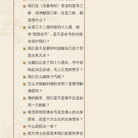
我们在《无量寿经》里读到普等三
昧，清净解脱三昧，住是三昧，都
是指什么？
从第三十二愿到第四十八愿，都
有“闻我名字”，是不是名号的功德
在保护我们？
我们是不是要时时提醒自己是个罪
恶生死凡夫？
法藏比丘发了四十八愿后，空中就
响起决定必成，无上正觉的赞言？
我们怎么破除习气呢？
怎么才能触到佛的光明？是要理解
佛恩吗？
佛的眼里，我们是不是微不足道如
同一只蚂蚁？
南无阿弥陀佛名号是念佛人的法身
慧命，还是十方众生的法身慧命？
什么是机法一体？
西方净土的圣贤来我们娑婆世界也