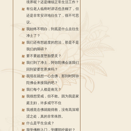
境界呢？还是继续正常生活工作？
有位老人临终时讲话也含糊了，但
还是非常安详地往生了，很不可思
议。
我始终不明白，到底是什么去往生
净土了？
我们还有想超度的想法，那是不是
我们的障碍？
要不要超度堕胎婴灵？
我们到了净土，阿弥陀佛会派我们
回到娑婆世界来吗？
我现在就想一心念佛，那到时阿弥
陀佛会来接我的吧？
我们每个人都是南无？
我很想受戒，但不敢。因为我是家
庭主妇，许多戒守不住
我感觉念佛就能得救，没有高深艰
涩之处，真的非常殊胜。
什么是平生业成？
我学佛刚入门，学哪部经最好？