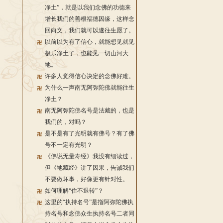
净土”，就是以我们念佛的功德来
增长我们的善根福德因缘，这样念
回向文，我们就可以遂往生愿了。
以前以为有了信心，就能想见就见
极乐净土了，也能见一切山河大
地。
许多人觉得信心决定的念佛好难。
为什么一声南无阿弥陀佛就能往生
净土？
南无阿弥陀佛名号是法藏的，也是
我们的，对吗？
是不是有了光明就有佛号？有了佛
号不一定有光明？
《佛说无量寿经》我没有细读过，
但《地藏经》讲了因果，告诫我们
不要做坏事，好像更有针对性。
如何理解“住不退转”？
这里的“执持名号”是指阿弥陀佛执
持名号和念佛众生执持名号二者同