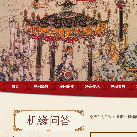
首页
净宗经典
净宗论注
净宗传承
净宗要典
机缘问答
您所在的位置：
首页
>>
机缘