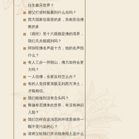
往生极乐世界？
师父打坐时能看到什么光吗？
西方国家信基督的多，东南亚信佛
教的多
《观经》里十六观都是佛的境界，
我们凡夫能观到吗？
阿弥陀佛名声超十方，他的名声指
什么？
有人三步一拜朝山，佛力加持会更
大吗？
一人信佛，全家反对怎么办？
有的人觉得要亲眼见到西方净土，
才能相信。
我们能做到没有念头吗？
释迦牟尼佛来此世界，有没有神识
入胎？
我们怎样在这浊恶的环境里保持一
颗不受污染的心？
请师父给我们开示报身报土是什么