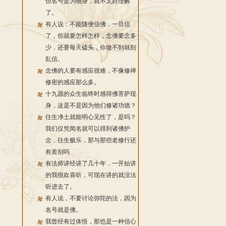
但名号是为物身，就不太好理解
了。
有人说：不能随便信佛，一旦信
了，你就要怎样怎样，念佛要念多
少，还要每天磕头，你做不到就别
乱信。
念佛的人要有感应很难，不像修禅
修密的感应那么多。
十九愿的众生临终时感得佛菩萨现
身，这是不是因为他们修诸功德？
往生净土就能明心见性了，是吗？
我们仅凭闻名就可以得到诸佛护
念，往生极乐，那与那些老修行还
有差别吗
有法师讲经讲了几十年，一开始讲
的我很欢喜听，可现在讲的就没法
听进去了。
有人说，不要讨论弥陀的法，因为
名号就是佛。
我曾经有过体悟，那也是一种信心