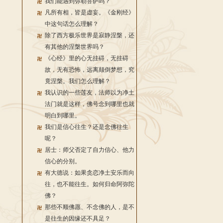
我们能遇到弥勒菩萨吗？
凡所有相，皆是虚妄。《金刚经》
中这句话怎么理解？
除了西方极乐世界是寂静涅槃，还
有其他的涅槃世界吗？
《心经》里的心无挂碍，无挂碍
故，无有恐怖，远离颠倒梦想，究
竟涅槃。我们怎么理解？
我认识的一些莲友，法师以为净土
法门就是这样，佛号念到哪里也就
明白到哪里。
我们是信心往生？还是念佛往生
呢？
居士：师父否定了自力信心、他力
信心的分别。
有大德说：如果贪恋净土安乐而向
往，也不能往生。如何归命阿弥陀
佛？
那些不顺佛愿、不念佛的人，是不
是往生的因缘还不具足？