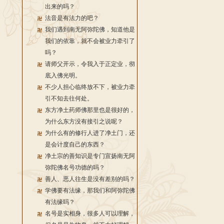
出来的吗？
法音是有法力的吧？
我们遇到南无阿弥陀佛，知道他是
我们的依靠，就不会被业力牵引了
吗？
请师父开示，令我入于正定业，彻
底入佛光明。
不少人担心临终放不下，被业力牵
引不知去往何处。
东方净土药师佛那里也是很好的，
为什么东方没有接引之说呢？
为什么有的修行人进了净土门，还
是会计度自己的东西？
净土宗的善知识是专门宣扬南无阿
弥陀佛名号功德的吗？
善人、恶人往生是没有差别的吗？
学佛要有法缘，那我们和阿弥陀佛
有法缘吗？
名号是实相身，很多人可以理解，