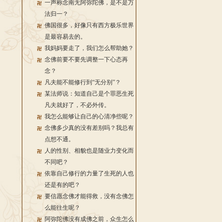
一声称念南无阿弥陀佛，是不是万
法归一？
佛国很多，好像只有西方极乐世界
是最容易去的。
我妈妈要走了，我们怎么帮助她？
念佛前要不要先调整一下心态再
念？
凡夫能不能修行到“无分别”？
某法师说：知道自己是个罪恶生死
凡夫就好了，不必外传。
我怎么能够让自己的心清净些呢？
念佛多少真的没有差别吗？我总有
点想不通。
人的性别、相貌也是随业力变化而
不同吧？
依靠自己修行的力量了生死的人也
还是有的吧？
要信愿念佛才能得救，没有念佛怎
么能往生呢？
阿弥陀佛没有成佛之前，众生怎么