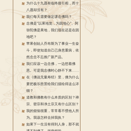
为什么十九愿有临终接引相，而十
八愿却没有？
我们每天需要做定课念佛吗？
念佛是“以果地觉，为因地心”。阿
弥陀佛是果地，我们现在还是在因
地吧？
苹果创始人乔布斯为了事业一生奋
斗，即使知道自己已身患重病，依
然念念不忘推广新产品。
我们应该一边念佛，一边想着佛
恩。可是我念佛时心静不下来……
在《佛说无量寿经》里，佛为什么
要把极乐胜景给我们描绘得这么详
细？
道教和佛教有什么本质的区别？禅
宗、密宗和净土宗又有什么区别？
我的烦恼很重，常常看不惯他人所
为。我该怎样去掉我执？
如果下一生没有得到人身，那不就