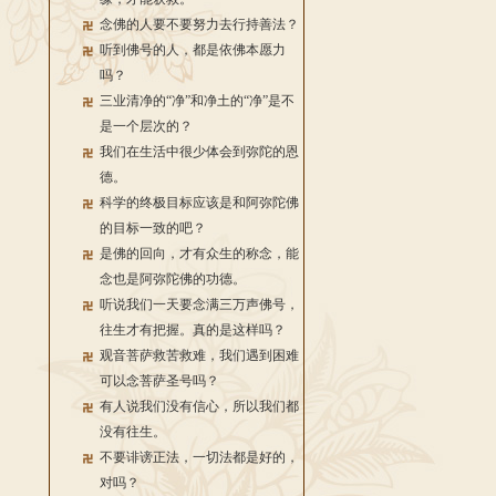
念佛的人要不要努力去行持善法？
听到佛号的人，都是依佛本愿力
吗？
三业清净的“净”和净土的“净”是不
是一个层次的？
我们在生活中很少体会到弥陀的恩
德。
科学的终极目标应该是和阿弥陀佛
的目标一致的吧？
是佛的回向，才有众生的称念，能
念也是阿弥陀佛的功德。
听说我们一天要念满三万声佛号，
往生才有把握。真的是这样吗？
观音菩萨救苦救难，我们遇到困难
可以念菩萨圣号吗？
有人说我们没有信心，所以我们都
没有往生。
不要诽谤正法，一切法都是好的，
对吗？