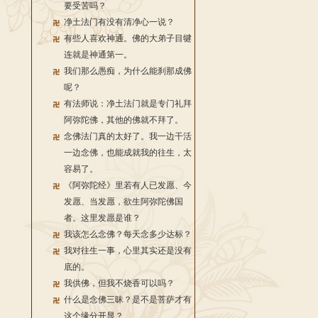
要受苦吗？
净土法门有没有清净心一说？
有些人喜欢神通。佛的大弟子目犍
连就是神通第一。
我们那么愚痴，为什么能刹那成佛
呢？
有法师说：净土法门就是专门礼拜
阿弥陀佛，其他的佛就不拜了。
念佛法门真的太好了。我一边干活
一边念佛，也能成就我的往生，太
容易了。
《阿弥陀经》里若有人已发愿、今
发愿、当发愿，欲生阿弥陀佛国
者。这里发愿是谁？
我该怎么念佛？每天念多少达标？
我对往生一事，心里其实还是没有
底的。
我供佛，但我不烧香可以吗？
什么是念佛三昧？是不是菩萨才有
这个缘分开显？