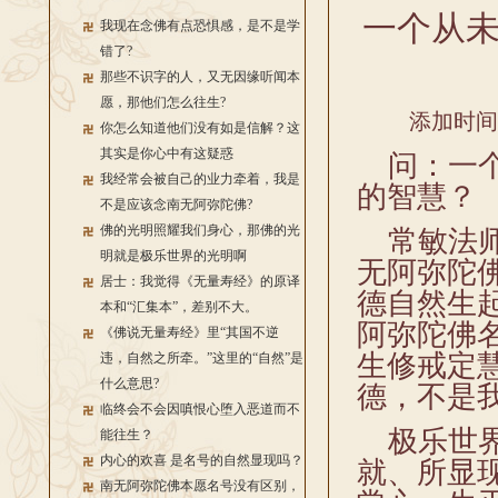
一个从
我现在念佛有点恐惧感，是不是学
错了?
那些不识字的人，又无因缘听闻本
愿，那他们怎么往生?
添加时间：2
你怎么知道他们没有如是信解？这
其实是你心中有这疑惑
问：一个
我经常会被自己的业力牵着，我是
的智慧？
不是应该念南无阿弥陀佛?
佛的光明照耀我们身心，那佛的光
常敏法师
明就是极乐世界的光明啊
无阿弥陀
居士：我觉得《无量寿经》的原译
德自然生
本和“汇集本”，差别不大。
阿弥陀佛
《佛说无量寿经》里“其国不逆
生修戒定
违，自然之所牵。”这里的“自然”是
什么意思?
德，不是
临终会不会因嗔恨心堕入恶道而不
极乐世界
能往生？
内心的欢喜 是名号的自然显现吗？
就、所显
南无阿弥陀佛本愿名号没有区别，