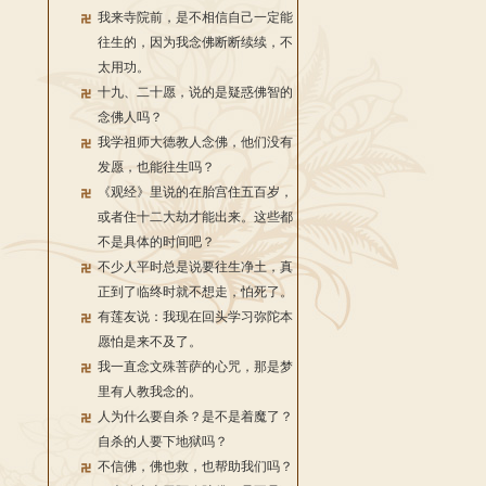
我来寺院前，是不相信自己一定能
往生的，因为我念佛断断续续，不
太用功。
十九、二十愿，说的是疑惑佛智的
念佛人吗？
我学祖师大德教人念佛，他们没有
发愿，也能往生吗？
《观经》里说的在胎宫住五百岁，
或者住十二大劫才能出来。这些都
不是具体的时间吧？
不少人平时总是说要往生净土，真
正到了临终时就不想走，怕死了。
有莲友说：我现在回头学习弥陀本
愿怕是来不及了。
我一直念文殊菩萨的心咒，那是梦
里有人教我念的。
人为什么要自杀？是不是着魔了？
自杀的人要下地狱吗？
不信佛，佛也救，也帮助我们吗？