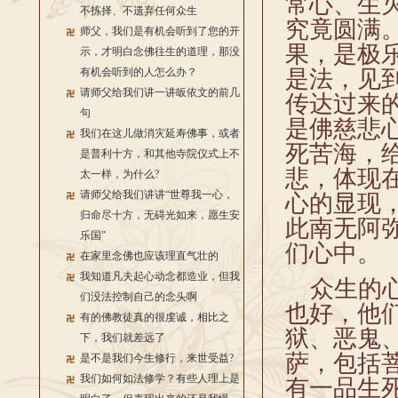
常心、生
不拣择、不遗弃任何众生
究竟圆满
师父，我们是有机会听到了您的开
果，是极
示，才明白念佛往生的道理，那没
有机会听到的人怎么办？
是法，见
请师父给我们讲一讲皈依文的前几
传达过来
句
是佛慈悲
我们在这儿做消灾延寿佛事，或者
死苦海，
是普利十方，和其他寺院仪式上不
悲，体现
太一样，为什么?
请师父给我们讲讲“世尊我一心，
心的显现
归命尽十方，无碍光如来，愿生安
此南无阿
乐国”
们心中。
在家里念佛也应该理直气壮的
我知道凡夫起心动念都造业，但我
众生的心
们没法控制自己的念头啊
也好，他
有的佛教徒真的很虔诚，相比之
狱、恶鬼
下，我们就差远了
萨，包括
是不是我们今生修行，来世受益?
我们如何如法修学？有些人理上是
有一品生