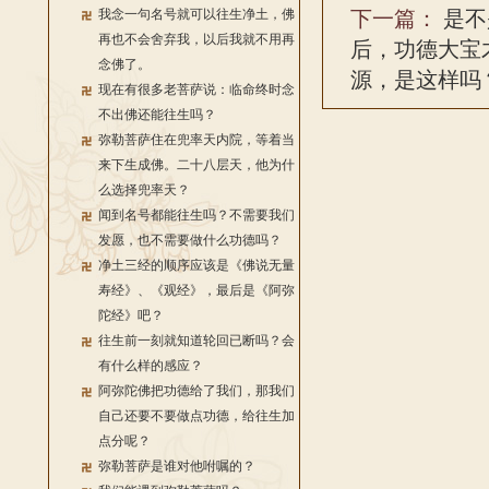
我念一句名号就可以往生净土，佛
下一篇：
是不
再也不会舍弃我，以后我就不用再
后，功德大宝
念佛了。
源，是这样吗
现在有很多老菩萨说：临命终时念
不出佛还能往生吗？
弥勒菩萨住在兜率天内院，等着当
来下生成佛。二十八层天，他为什
么选择兜率天？
闻到名号都能往生吗？不需要我们
发愿，也不需要做什么功德吗？
净土三经的顺序应该是《佛说无量
寿经》、《观经》，最后是《阿弥
陀经》吧？
往生前一刻就知道轮回已断吗？会
有什么样的感应？
阿弥陀佛把功德给了我们，那我们
自己还要不要做点功德，给往生加
点分呢？
弥勒菩萨是谁对他咐嘱的？