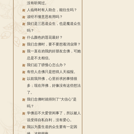
没有听闻过。
人临终时有人助念，能往生吗？
读经不懂意思有用吗？
我们是三恶道众生，也是魔道众生
吗？
什么颜色的莲花最好？
我们念佛时，要不要想着消业障？
我一直在劝我的好朋友念佛，可她
总是不太相信。
我们起了骄慢心怎么办？
有些人念佛只是想得人天福报。
以前我拜佛，心里祈求的事情很
多；现在拜佛，好像没有这些想法
了。
我们念佛时就得到了“大信心”是
吗？
学佛后不大爱管闲事了，所以被人
说变得自私自利，没有爱心。
我以为畜生道的众生要有一定因
缘，才能获救。