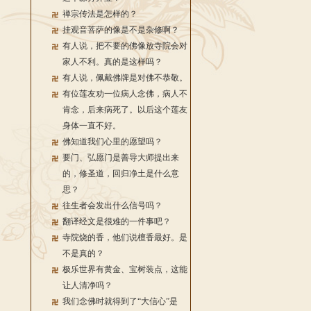
禅宗传法是怎样的？
挂观音菩萨的像是不是杂修啊？
有人说，把不要的佛像放寺院会对
家人不利。真的是这样吗？
有人说，佩戴佛牌是对佛不恭敬。
有位莲友劝一位病人念佛，病人不
肯念，后来病死了。以后这个莲友
身体一直不好。
佛知道我们心里的愿望吗？
要门、弘愿门是善导大师提出来
的，修圣道，回归净土是什么意
思？
往生者会发出什么信号吗？
翻译经文是很难的一件事吧？
寺院烧的香，他们说檀香最好。是
不是真的？
极乐世界有黄金、宝树装点，这能
让人清净吗？
我们念佛时就得到了“大信心”是