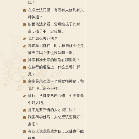
吗？
在净土法门里，有没有人修到有六
种神通？
按世俗法来看，父母给孩子的财
富，孩子不一定珍惜。
我们怎么去证法？
释迦牟尼佛在世时，释迦族不也是
被灭了吗？佛也没法阻止啊。
禅宗和净土宗的区别在哪里呢？
在修行的道路上，什么是邪知邪
见？
密宗是怎么回事？感觉很神秘，和
我们净土宗不一样。
修行、学佛要从内心修，至少要像
个好人吧。
是不是要开悟的人才能讲法？
我觉得学佛后，人总应该变得好一
点吧？
有些人说我品质太低，念佛也不能
往生。