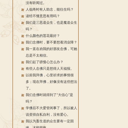
没有听闻过。
人临终时有人助念，能往生吗？
读经不懂意思有用吗？
我们是三恶道众生，也是魔道众生
吗？
什么颜色的莲花最好？
我们念佛时，要不要想着消业障？
我一直在劝我的好朋友念佛，可她
总是不太相信。
我们起了骄慢心怎么办？
有些人念佛只是想得人天福报。
以前我拜佛，心里祈求的事情很
多；现在拜佛，好像没有这些想法
了。
我们念佛时就得到了“大信心”是
吗？
学佛后不大爱管闲事了，所以被人
说变得自私自利，没有爱心。
我以为畜生道的众生要有一定因
缘，才能获救。