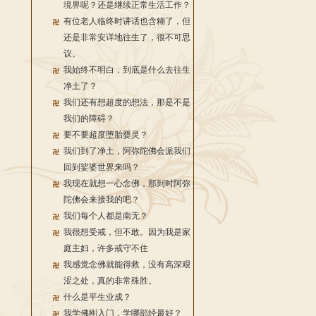
境界呢？还是继续正常生活工作？
有位老人临终时讲话也含糊了，但
还是非常安详地往生了，很不可思
议。
我始终不明白，到底是什么去往生
净土了？
我们还有想超度的想法，那是不是
我们的障碍？
要不要超度堕胎婴灵？
我们到了净土，阿弥陀佛会派我们
回到娑婆世界来吗？
我现在就想一心念佛，那到时阿弥
陀佛会来接我的吧？
我们每个人都是南无？
我很想受戒，但不敢。因为我是家
庭主妇，许多戒守不住
我感觉念佛就能得救，没有高深艰
涩之处，真的非常殊胜。
什么是平生业成？
我学佛刚入门，学哪部经最好？