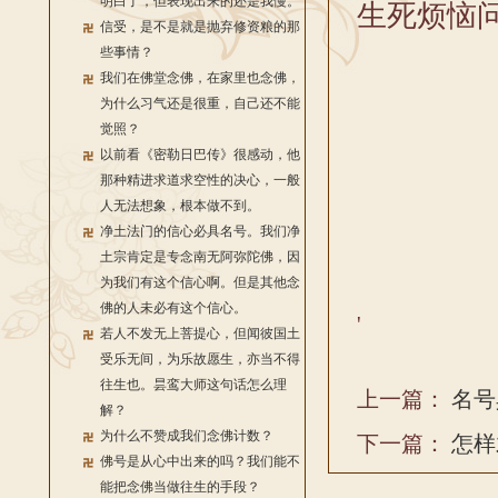
明白了，但表现出来的还是我慢。
生死烦恼
信受，是不是就是抛弃修资粮的那
些事情？
我们在佛堂念佛，在家里也念佛，
为什么习气还是很重，自己还不能
觉照？
以前看《密勒日巴传》很感动，他
那种精进求道求空性的决心，一般
人无法想象，根本做不到。
净土法门的信心必具名号。我们净
土宗肯定是专念南无阿弥陀佛，因
为我们有这个信心啊。但是其他念
佛的人未必有这个信心。
'
若人不发无上菩提心，但闻彼国土
受乐无间，为乐故愿生，亦当不得
往生也。昙鸾大师这句话怎么理
上一篇：
名号
解？
为什么不赞成我们念佛计数？
下一篇：
怎样
佛号是从心中出来的吗？我们能不
能把念佛当做往生的手段？