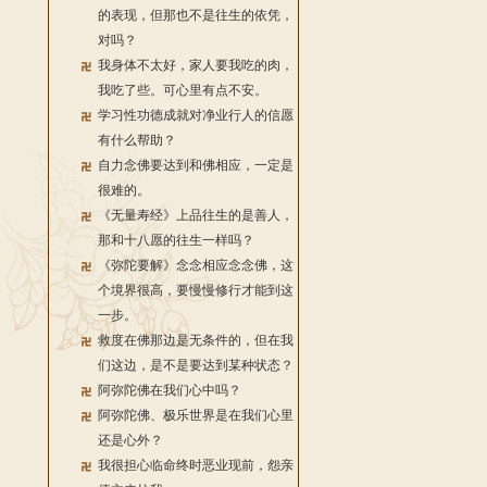
的表现，但那也不是往生的依凭，
对吗？
我身体不太好，家人要我吃的肉，
我吃了些。可心里有点不安。
学习性功德成就对净业行人的信愿
有什么帮助？
自力念佛要达到和佛相应，一定是
很难的。
《无量寿经》上品往生的是善人，
那和十八愿的往生一样吗？
《弥陀要解》念念相应念念佛，这
个境界很高，要慢慢修行才能到这
一步。
救度在佛那边是无条件的，但在我
们这边，是不是要达到某种状态？
阿弥陀佛在我们心中吗？
阿弥陀佛、极乐世界是在我们心里
还是心外？
我很担心临命终时恶业现前，怨亲