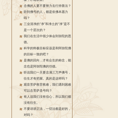
念佛的人要不要努力去行持善法？
听到佛号的人，都是依佛本愿力
吗？
三业清净的“净”和净土的“净”是不
是一个层次的？
我们在生活中很少体会到弥陀的恩
德。
科学的终极目标应该是和阿弥陀佛
的目标一致的吧？
是佛的回向，才有众生的称念，能
念也是阿弥陀佛的功德。
听说我们一天要念满三万声佛号，
往生才有把握。真的是这样吗？
观音菩萨救苦救难，我们遇到困难
可以念菩萨圣号吗？
有人说我们没有信心，所以我们都
没有往生。
不要诽谤正法，一切法都是好的，
对吗？