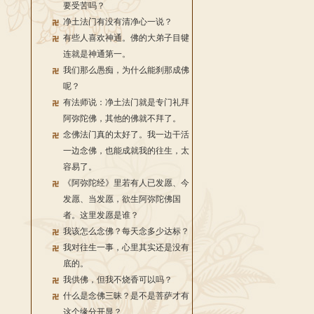
要受苦吗？
净土法门有没有清净心一说？
有些人喜欢神通。佛的大弟子目犍
连就是神通第一。
我们那么愚痴，为什么能刹那成佛
呢？
有法师说：净土法门就是专门礼拜
阿弥陀佛，其他的佛就不拜了。
念佛法门真的太好了。我一边干活
一边念佛，也能成就我的往生，太
容易了。
《阿弥陀经》里若有人已发愿、今
发愿、当发愿，欲生阿弥陀佛国
者。这里发愿是谁？
我该怎么念佛？每天念多少达标？
我对往生一事，心里其实还是没有
底的。
我供佛，但我不烧香可以吗？
什么是念佛三昧？是不是菩萨才有
这个缘分开显？