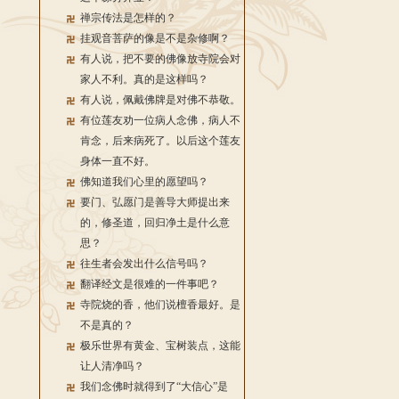
禅宗传法是怎样的？
挂观音菩萨的像是不是杂修啊？
有人说，把不要的佛像放寺院会对
家人不利。真的是这样吗？
有人说，佩戴佛牌是对佛不恭敬。
有位莲友劝一位病人念佛，病人不
肯念，后来病死了。以后这个莲友
身体一直不好。
佛知道我们心里的愿望吗？
要门、弘愿门是善导大师提出来
的，修圣道，回归净土是什么意
思？
往生者会发出什么信号吗？
翻译经文是很难的一件事吧？
寺院烧的香，他们说檀香最好。是
不是真的？
极乐世界有黄金、宝树装点，这能
让人清净吗？
我们念佛时就得到了“大信心”是