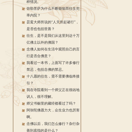
样情况。
弥勒菩萨为什么不断烦恼而往生兜
率内院？
昙鸾大师所说的“人天所起诸行”，
是否也包括世善？
往生，是不是我们从这里到达十万
亿佛土以外的佛国？
念佛人如何在生活中观照自己的言
行是否合佛意？
我看过一本书，上面写了许多修行
禁忌，包括念佛的禁忌。
十八愿的往生，需不需要佛临终接
引？
我在寺院看到一个师父正在很凶地
训人，很不理解。
师父书橱里的藏经都看过了吗？
阿弥陀佛愿力大，众生业力也厉害
啊。
念佛以后，我们怎么修行？杂行杂
善到底指的是什么？