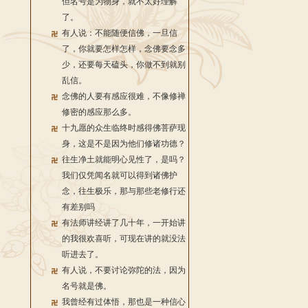
但名号是为物身，就不太好理解
了。
有人说：不能随便信佛，一旦信
了，你就要怎样怎样，念佛要念多
少，还要每天磕头，你做不到就别
乱信。
念佛的人要有感应很难，不像修禅
修密的感应那么多。
十九愿的众生临终时感得佛菩萨现
身，这是不是因为他们修诸功德？
往生净土就能明心见性了，是吗？
我们仅凭闻名就可以得到诸佛护
念，往生极乐，那与那些老修行还
有差别吗
有法师讲经讲了几十年，一开始讲
的我很欢喜听，可现在讲的就没法
听进去了。
有人说，不要讨论弥陀的法，因为
名号就是佛。
我曾经有过体悟，那也是一种信心