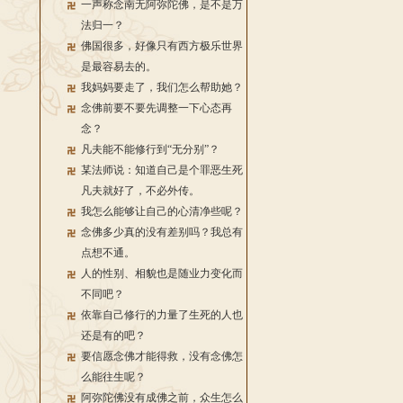
一声称念南无阿弥陀佛，是不是万
法归一？
佛国很多，好像只有西方极乐世界
是最容易去的。
我妈妈要走了，我们怎么帮助她？
念佛前要不要先调整一下心态再
念？
凡夫能不能修行到“无分别”？
某法师说：知道自己是个罪恶生死
凡夫就好了，不必外传。
我怎么能够让自己的心清净些呢？
念佛多少真的没有差别吗？我总有
点想不通。
人的性别、相貌也是随业力变化而
不同吧？
依靠自己修行的力量了生死的人也
还是有的吧？
要信愿念佛才能得救，没有念佛怎
么能往生呢？
阿弥陀佛没有成佛之前，众生怎么