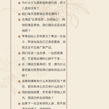
为什么十九愿有临终接引相，而十
八愿却没有？
我们每天需要做定课念佛吗？
念佛是“以果地觉，为因地心”。阿
弥陀佛是果地，我们现在还是在因
地吧？
苹果创始人乔布斯为了事业一生奋
斗，即使知道自己已身患重病，依
然念念不忘推广新产品。
我们应该一边念佛，一边想着佛
恩。可是我念佛时心静不下来……
在《佛说无量寿经》里，佛为什么
要把极乐胜景给我们描绘得这么详
细？
道教和佛教有什么本质的区别？禅
宗、密宗和净土宗又有什么区别？
我的烦恼很重，常常看不惯他人所
为。我该怎样去掉我执？
如果下一生没有得到人身，那不就