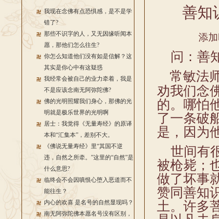
善知
我现在念佛有点恐惧感，是不是学
错了?
那些不识字的人，又无因缘听闻本
添加
愿，那他们怎么往生?
问：善知
你怎么知道他们没有如是信解？这
其实是你心中有这疑惑
常敏法师
我经常会被自己的业力牵着，我是
劝我们念
不是应该念南无阿弥陀佛?
的。哪怕
佛的光明照耀我们身心，那佛的光
明就是极乐世界的光明啊
了一条破
居士：我觉得《无量寿经》的原译
是，因为
本和“汇集本”，差别不大。
《佛说无量寿经》里“其国不逆
世间有很
违，自然之所牵。”这里的“自然”是
被枪毙；
什么意思?
做了坏事
临终会不会因嗔恨心堕入恶道而不
赞同善知
能往生？
内心的欢喜 是名号的自然显现吗？
土。许多
南无阿弥陀佛本愿名号没有区别，