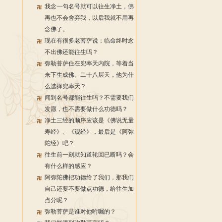
我念一句名号就可以往生净土，佛
再也不会舍弃我，以后我就不用再
念佛了。
现在有很多老菩萨说：临命终时念
不出佛还能往生吗？
弥勒菩萨住在兜率天内院，等着当
来下生成佛。二十八层天，他为什
么选择兜率天？
闻到名号都能往生吗？不需要我们
发愿，也不需要做什么功德吗？
净土三经的顺序应该是《佛说无量
寿经》、《观经》，最后是《阿弥
陀经》吧？
往生前一刻就知道轮回已断吗？会
有什么样的感应？
阿弥陀佛把功德给了我们，那我们
自己还要不要做点功德，给往生加
点分呢？
弥勒菩萨是谁对他咐嘱的？