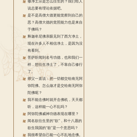
修净土宗是怎么往生的？我们给人
说总要有理论依据吧。
是不是高僧大德更能觉察到自己的
恶？高僧大德的觉照能力也是来自
于佛吗？
释迦牟尼佛亲眼见到了西方净土，
现在许多人不相信净土，是因为没
有看到。
菩萨听闻到名号功德，也和我们一
样，想往生净土了，不靠自己修行
了。
师父一直说：把一切都交给南无阿
弥陀佛。怎么做才是交给南无阿弥
陀佛呢？
我不能念佛时就开念佛机，天天都
听，这样能一心不乱吗？
阿弥陀佛威神功德表现在哪里？
闻名欲往生里的“欲”，和十八愿的
欲生我国的“欲”是一个意思吗？
我很希望自己能一心不乱地念佛。