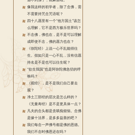
遇不到佛了，就麻烦啦。
像我这样的初学者，除了念佛，需
不需要持咒念咒语呢？
四十八愿里有一个“他方国土”该怎
么理解，它不是西方极乐世界吗？
不念佛，佛也在，是不是可以理解
成即使不念，佛的愿力也在？
《弥陀经》上说一心不乱能得往
生。假如只是一心不乱，没有信愿
持名是不是也可以往生呢？
“欲生我国”也是阿弥陀佛急切的呼
唤吗？
《观经》，是不是我们自己要去
观？
净土三部经的层次是怎么样的？
《无量寿经》是不是更具体一点？
凡夫的念头都是贪嗔痴烦恼。念佛
是缘十法界，是多多益善的吧？
我们每念一声佛号都是佛的恩德。
我们不念时佛恩还在吗？