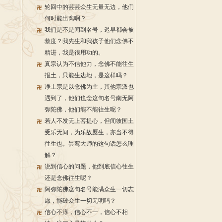
轮回中的芸芸众生无量无边，他们
何时能出离啊？
我们是不是闻到名号，迟早都会被
救度？我先生和我孩子他们念佛不
精进，我是很用功的。
真宗认为不信他力，念佛不能往生
报土，只能生边地，是这样吗？
净土宗是以念佛为主，其他宗派也
遇到了，他们也念这句名号南无阿
弥陀佛，他们能不能往生呢？
若人不发无上菩提心，但闻彼国土
受乐无间，为乐故愿生，亦当不得
往生也。昙鸾大师的这句话怎么理
解？
说到信心的问题，他到底信心往生
还是念佛往生呢？
阿弥陀佛这句名号能满众生一切志
愿，能破众生一切无明吗？
信心不淳，信心不一，信心不相