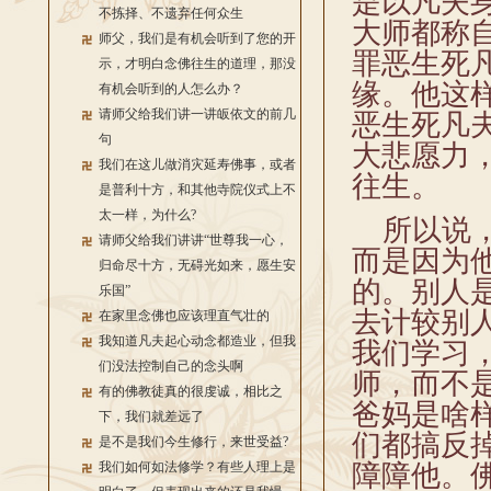
是以凡夫
不拣择、不遗弃任何众生
大师都称
师父，我们是有机会听到了您的开
罪恶生死
示，才明白念佛往生的道理，那没
缘。他这
有机会听到的人怎么办？
请师父给我们讲一讲皈依文的前几
恶生死凡
句
大悲愿力
我们在这儿做消灾延寿佛事，或者
往生。
是普利十方，和其他寺院仪式上不
太一样，为什么?
所以说，
请师父给我们讲讲“世尊我一心，
而是因为
归命尽十方，无碍光如来，愿生安
的。别人
乐国”
去计较别
在家里念佛也应该理直气壮的
我知道凡夫起心动念都造业，但我
我们学习
们没法控制自己的念头啊
师，而不
有的佛教徒真的很虔诚，相比之
爸妈是啥
下，我们就差远了
们都搞反
是不是我们今生修行，来世受益?
我们如何如法修学？有些人理上是
障障他。