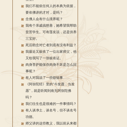
我们不能依任何人的本典为依据，
要依佛讲的才对，是吗？
念佛人会有什么境界呢？
我有个亲戚搞慈善，她希望我帮助
贫苦学生。可有莲友说，还是供养
三宝好。
死后助念对亡者到底有没有利益？
我最近又皈依了一位出家师父，他
又给我写了一张皈依证。
肉身菩萨能保存肉身不坏是怎么回
事呢？
有人对我说了一些烦恼事……
《阿弥陀经》里的“今发愿，当发
愿”，就是听闻到南无阿弥陀佛
吗？
我们往生也是很难的一件事情吗？
有人谈净土，谈名号，但不谈名号
功德。
师父讲的这些教义，我以前从来都