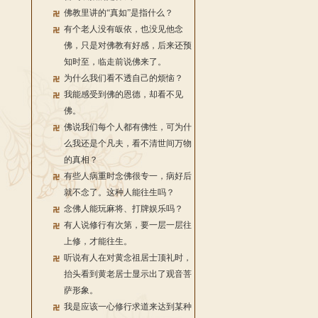
佛教里讲的“真如”是指什么？
有个老人没有皈依，也没见他念
佛，只是对佛教有好感，后来还预
知时至，临走前说佛来了。
为什么我们看不透自己的烦恼？
我能感受到佛的恩德，却看不见
佛。
佛说我们每个人都有佛性，可为什
么我还是个凡夫，看不清世间万物
的真相？
有些人病重时念佛很专一，病好后
就不念了。这种人能往生吗？
念佛人能玩麻将、打牌娱乐吗？
有人说修行有次第，要一层一层往
上修，才能往生。
听说有人在对黄念祖居士顶礼时，
抬头看到黄老居士显示出了观音菩
萨形象。
我是应该一心修行求道来达到某种