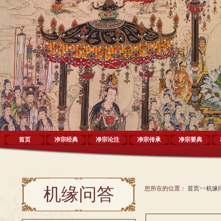
首页
净宗经典
净宗论注
净宗传承
净宗要典
机缘问答
您所在的位置：
首页
>>
机缘