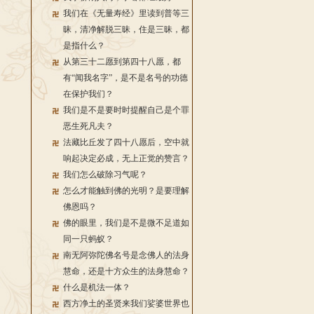
我们在《无量寿经》里读到普等三
昧，清净解脱三昧，住是三昧，都
是指什么？
从第三十二愿到第四十八愿，都
有“闻我名字”，是不是名号的功德
在保护我们？
我们是不是要时时提醒自己是个罪
恶生死凡夫？
法藏比丘发了四十八愿后，空中就
响起决定必成，无上正觉的赞言？
我们怎么破除习气呢？
怎么才能触到佛的光明？是要理解
佛恩吗？
佛的眼里，我们是不是微不足道如
同一只蚂蚁？
南无阿弥陀佛名号是念佛人的法身
慧命，还是十方众生的法身慧命？
什么是机法一体？
西方净土的圣贤来我们娑婆世界也