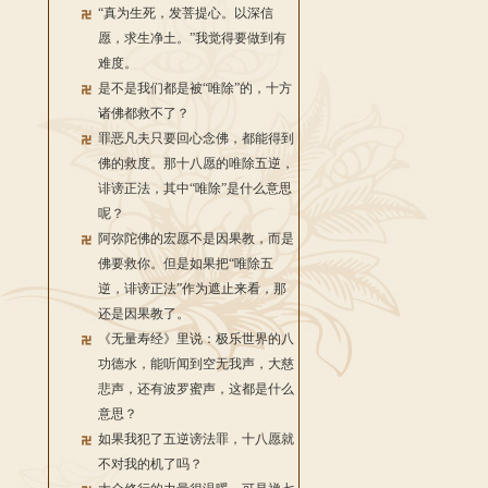
“真为生死，发菩提心。以深信
愿，求生净土。”我觉得要做到有
难度。
是不是我们都是被“唯除”的，十方
诸佛都救不了？
罪恶凡夫只要回心念佛，都能得到
佛的救度。那十八愿的唯除五逆，
诽谤正法，其中“唯除”是什么意思
呢？
阿弥陀佛的宏愿不是因果教，而是
佛要救你。但是如果把“唯除五
逆，诽谤正法”作为遮止来看，那
还是因果教了。
《无量寿经》里说：极乐世界的八
功德水，能听闻到空无我声，大慈
悲声，还有波罗蜜声，这都是什么
意思？
如果我犯了五逆谤法罪，十八愿就
不对我的机了吗？