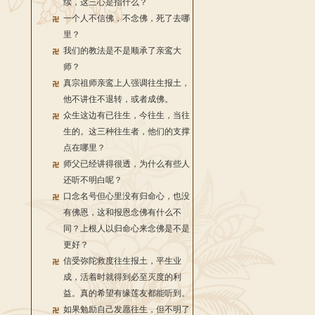
续，这三心是指什么？
一个人不信佛，不念佛，死了去哪
里？
我们的教法是不是顺承了亲鸾大
师？
真宗祖师亲鸾上人强调往生报土，
他不讲住不退转，或者成佛。
众生这边有已往生，今往生，当往
生的。这三种往生者，他们的支撑
点在哪里？
师父已经讲得很透，为什么有些人
还听不明白呢？
口念名号但心里没有归命心，也没
有佛恩，这和报恩念佛有什么不
同？上根人以归命心来念佛是不是
更好？
信受弥陀救度往生报土，平生业
成，活着时就得到必至灭度的利
益。真的希望有缘莲友都能听到。
如果勉励自己发愿往生，但不明了