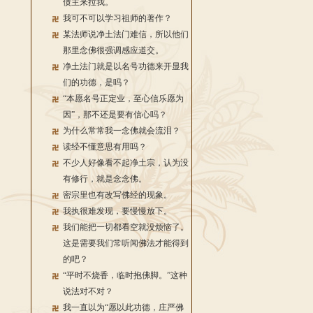
债主来拉我。
我可不可以学习祖师的著作？
某法师说净土法门难信，所以他们
那里念佛很强调感应道交。
净土法门就是以名号功德来开显我
们的功德，是吗？
“本愿名号正定业，至心信乐愿为
因”，那不还是要有信心吗？
为什么常常我一念佛就会流泪？
读经不懂意思有用吗？
不少人好像看不起净土宗，认为没
有修行，就是念念佛。
密宗里也有改写佛经的现象。
我执很难发现，要慢慢放下。
我们能把一切都看空就没烦恼了。
这是需要我们常听闻佛法才能得到
的吧？
“平时不烧香，临时抱佛脚。”这种
说法对不对？
我一直以为“愿以此功德，庄严佛