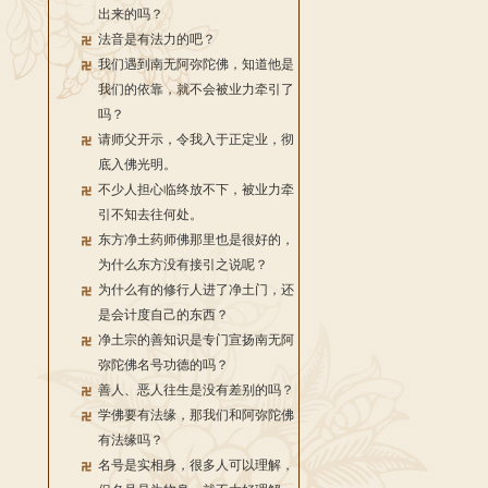
出来的吗？
法音是有法力的吧？
我们遇到南无阿弥陀佛，知道他是
我们的依靠，就不会被业力牵引了
吗？
请师父开示，令我入于正定业，彻
底入佛光明。
不少人担心临终放不下，被业力牵
引不知去往何处。
东方净土药师佛那里也是很好的，
为什么东方没有接引之说呢？
为什么有的修行人进了净土门，还
是会计度自己的东西？
净土宗的善知识是专门宣扬南无阿
弥陀佛名号功德的吗？
善人、恶人往生是没有差别的吗？
学佛要有法缘，那我们和阿弥陀佛
有法缘吗？
名号是实相身，很多人可以理解，