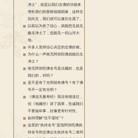
净土”，就是以我们念佛的功德来
增长我们的善根福德因缘，这样念
回向文，我们就可以遂往生愿了。
以前以为有了信心，就能想见就见
极乐净土了，也能见一切山河大
地。
许多人觉得信心决定的念佛好难。
为什么一声南无阿弥陀佛就能往生
净土？
南无阿弥陀佛名号是法藏的，也是
我们的，对吗？
是不是有了光明就有佛号？有了佛
号不一定有光明？
《佛说无量寿经》我没有细读过，
但《地藏经》讲了因果，告诫我们
不要做坏事，好像更有针对性。
如何理解“住不退转”？
这里的“执持名号”是指阿弥陀佛执
持名号和念佛众生执持名号二者同