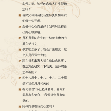
名号功德。这样的念佛人往生能确
定吗？
请师父就目前的新型肺炎疫情给我
们做一些开示。
念佛什么心态最好？我有时觉得自
己内心很黑暗。
是不是世间发生的一切都有佛的力
量在护持？
参加助念多了，就会产生错觉：这
个人是我送往生的。
现在很多出家人都在做助念这事，
在这方面研究、下功夫。法师您是
怎么看的？
四十八愿中，十八、十九、二十愿
是和我们息息相关的
有句话说“信心必具名号，名号未
必具真实信心。”我觉得也是有依
据的。
阿弥陀佛在我们心里吗？