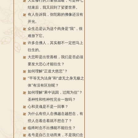
大众修行的力量很温暖，可是禅七
结束后，我又回到了娑婆世界。
有人告诉我，弥陀殿的佛像还没有
开光。
众生总是认为这个肉身是“我”，很
难放下它。
许多念佛人，其实都不一定想马上
往生的。
大悲即是出世善根，我们是否必须
要发大悲心才能往生？
如何理解“正道大慈悲”？
“平等无为法身”和“虚无之身无极之
体”有没有区别呢？
如何理解“果中说因，过闻为信”？
圣种性和性种性完全一致吗？
心和灵魂是不是一回事？
为什么有些人念佛越念越想念，有
些人念着念着就不想念了？
临终时念不出佛能不能往生？
名号是自己主动而来，不是我们念