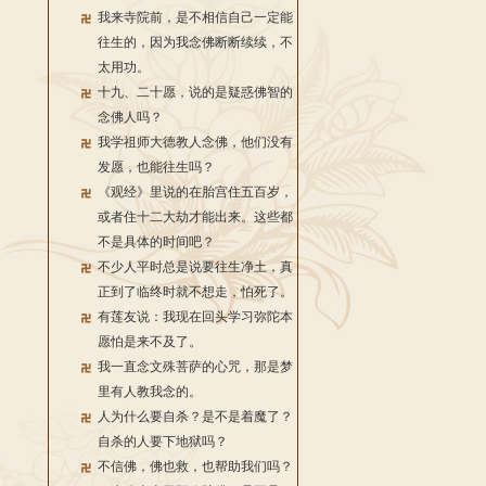
我来寺院前，是不相信自己一定能
往生的，因为我念佛断断续续，不
太用功。
十九、二十愿，说的是疑惑佛智的
念佛人吗？
我学祖师大德教人念佛，他们没有
发愿，也能往生吗？
《观经》里说的在胎宫住五百岁，
或者住十二大劫才能出来。这些都
不是具体的时间吧？
不少人平时总是说要往生净土，真
正到了临终时就不想走，怕死了。
有莲友说：我现在回头学习弥陀本
愿怕是来不及了。
我一直念文殊菩萨的心咒，那是梦
里有人教我念的。
人为什么要自杀？是不是着魔了？
自杀的人要下地狱吗？
不信佛，佛也救，也帮助我们吗？