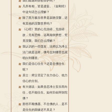
我们能遇到弥勒菩萨吗？
凡所有相，皆是虚妄。《金刚经》
中这句话怎么理解？
除了西方极乐世界是寂静涅槃，还
有其他的涅槃世界吗？
《心经》里的心无挂碍，无挂碍
故，无有恐怖，远离颠倒梦想，究
竟涅槃。我们怎么理解？
我认识的一些莲友，法师以为净土
法门就是这样，佛号念到哪里也就
明白到哪里。
我们是信心往生？还是念佛往生
呢？
居士：师父否定了自力信心、他力
信心的分别。
有大德说：如果贪恋净土安乐而向
往，也不能往生。如何归命阿弥陀
佛？
那些不顺佛愿、不念佛的人，是不
是往生的因缘还不具足？