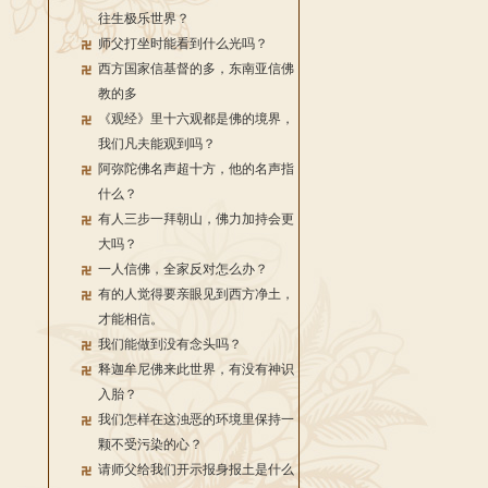
往生极乐世界？
师父打坐时能看到什么光吗？
西方国家信基督的多，东南亚信佛
教的多
《观经》里十六观都是佛的境界，
我们凡夫能观到吗？
阿弥陀佛名声超十方，他的名声指
什么？
有人三步一拜朝山，佛力加持会更
大吗？
一人信佛，全家反对怎么办？
有的人觉得要亲眼见到西方净土，
才能相信。
我们能做到没有念头吗？
释迦牟尼佛来此世界，有没有神识
入胎？
我们怎样在这浊恶的环境里保持一
颗不受污染的心？
请师父给我们开示报身报土是什么