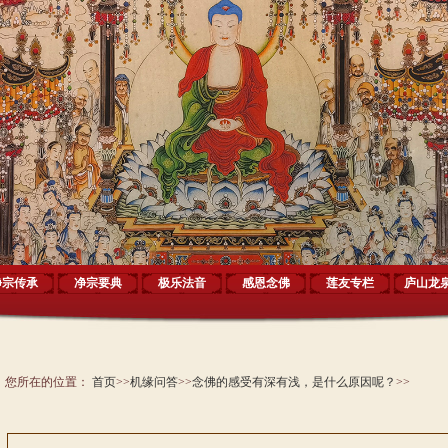
净宗传承
净宗要典
极乐法音
感恩念佛
莲友专栏
庐山龙
您所在的位置：
首页
>>
机缘问答
>>
念佛的感受有深有浅，是什么原因呢？
>>