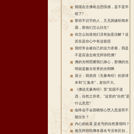
我现在念佛有点恐惧感，是不是学
错了?
那些不识字的人，又无因缘听闻本
愿，那他们怎么往生?
你怎么知道他们没有如是信解？这
其实是你心中有这疑惑
我经常会被自己的业力牵着，我是
不是应该念南无阿弥陀佛?
佛的光明照耀我们身心，那佛的光
明就是极乐世界的光明啊
居士：我觉得《无量寿经》的原译
本和“汇集本”，差别不大。
《佛说无量寿经》里“其国不逆
违，自然之所牵。”这里的“自然”是
什么意思?
临终会不会因嗔恨心堕入恶道而不
能往生？
内心的欢喜 是名号的自然显现吗？
南无阿弥陀佛本愿名号没有区别，