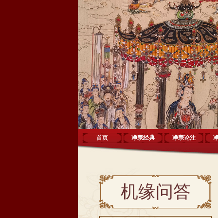
首页
净宗经典
净宗论注
机缘问答