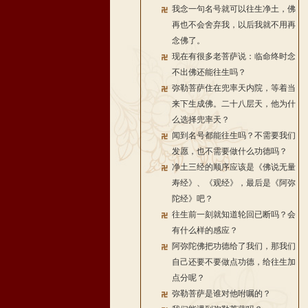
我念一句名号就可以往生净土，佛
再也不会舍弃我，以后我就不用再
念佛了。
现在有很多老菩萨说：临命终时念
不出佛还能往生吗？
弥勒菩萨住在兜率天内院，等着当
来下生成佛。二十八层天，他为什
么选择兜率天？
闻到名号都能往生吗？不需要我们
发愿，也不需要做什么功德吗？
净土三经的顺序应该是《佛说无量
寿经》、《观经》，最后是《阿弥
陀经》吧？
往生前一刻就知道轮回已断吗？会
有什么样的感应？
阿弥陀佛把功德给了我们，那我们
自己还要不要做点功德，给往生加
点分呢？
弥勒菩萨是谁对他咐嘱的？