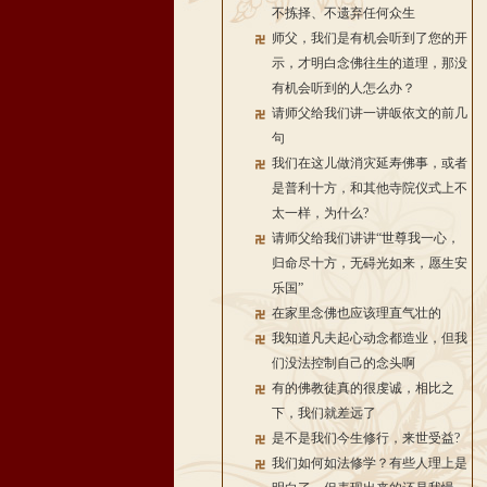
不拣择、不遗弃任何众生
师父，我们是有机会听到了您的开
示，才明白念佛往生的道理，那没
有机会听到的人怎么办？
请师父给我们讲一讲皈依文的前几
句
我们在这儿做消灾延寿佛事，或者
是普利十方，和其他寺院仪式上不
太一样，为什么?
请师父给我们讲讲“世尊我一心，
归命尽十方，无碍光如来，愿生安
乐国”
在家里念佛也应该理直气壮的
我知道凡夫起心动念都造业，但我
们没法控制自己的念头啊
有的佛教徒真的很虔诚，相比之
下，我们就差远了
是不是我们今生修行，来世受益?
我们如何如法修学？有些人理上是