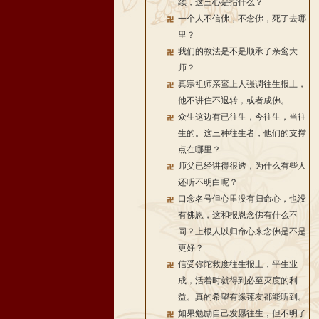
续，这三心是指什么？
一个人不信佛，不念佛，死了去哪
里？
我们的教法是不是顺承了亲鸾大
师？
真宗祖师亲鸾上人强调往生报土，
他不讲住不退转，或者成佛。
众生这边有已往生，今往生，当往
生的。这三种往生者，他们的支撑
点在哪里？
师父已经讲得很透，为什么有些人
还听不明白呢？
口念名号但心里没有归命心，也没
有佛恩，这和报恩念佛有什么不
同？上根人以归命心来念佛是不是
更好？
信受弥陀救度往生报土，平生业
成，活着时就得到必至灭度的利
益。真的希望有缘莲友都能听到。
如果勉励自己发愿往生，但不明了