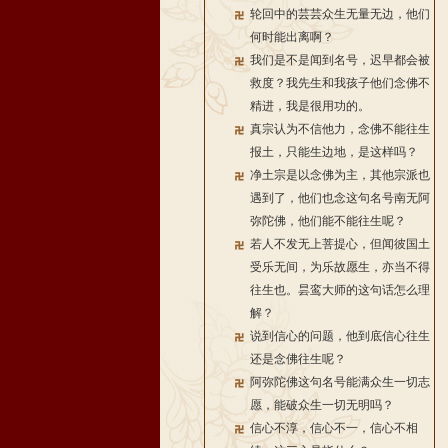
轮回中的芸芸众生无量无边，他们
何时能出离啊？
我们是不是闻到名号，迟早都会被
救度？我先生和我孩子他们念佛不
精进，我是很用功的。
真宗认为不信他力，念佛不能往生
报土，只能生边地，是这样吗？
净土宗是以念佛为主，其他宗派也
遇到了，他们也念这句名号南无阿
弥陀佛，他们能不能往生呢？
若人不发无上菩提心，但闻彼国土
受乐无间，为乐故愿生，亦当不得
往生也。昙鸾大师的这句话怎么理
解？
说到信心的问题，他到底信心往生
还是念佛往生呢？
阿弥陀佛这句名号能满众生一切志
愿，能破众生一切无明吗？
信心不淳，信心不一，信心不相