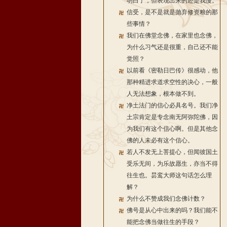
明白了，但表现出来的还是我慢。
信受，是不是就是抛弃修资粮的那
些事情？
我们在佛堂念佛，在家里也念佛，
为什么习气还是很重，自己还不能
觉照？
以前看《密勒日巴传》很感动，他
那种精进求道求空性的决心，一般
人无法想象，根本做不到。
净土法门的信心必具名号。我们净
土宗肯定是专念南无阿弥陀佛，因
为我们有这个信心啊。但是其他念
佛的人未必有这个信心。
若人不发无上菩提心，但闻彼国土
受乐无间，为乐故愿生，亦当不得
往生也。昙鸾大师这句话怎么理
解？
为什么不赞成我们念佛计数？
佛号是从心中出来的吗？我们能不
能把念佛当做往生的手段？