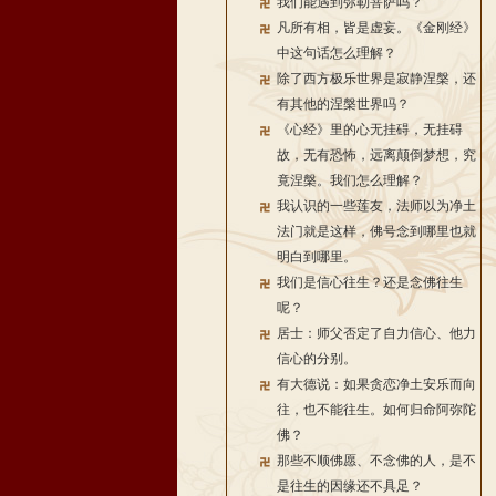
我们能遇到弥勒菩萨吗？
凡所有相，皆是虚妄。《金刚经》
中这句话怎么理解？
除了西方极乐世界是寂静涅槃，还
有其他的涅槃世界吗？
《心经》里的心无挂碍，无挂碍
故，无有恐怖，远离颠倒梦想，究
竟涅槃。我们怎么理解？
我认识的一些莲友，法师以为净土
法门就是这样，佛号念到哪里也就
明白到哪里。
我们是信心往生？还是念佛往生
呢？
居士：师父否定了自力信心、他力
信心的分别。
有大德说：如果贪恋净土安乐而向
往，也不能往生。如何归命阿弥陀
佛？
那些不顺佛愿、不念佛的人，是不
是往生的因缘还不具足？