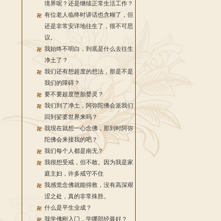
境界呢？还是继续正常生活工作？
有位老人临终时讲话也含糊了，但
还是非常安详地往生了，很不可思
议。
我始终不明白，到底是什么去往生
净土了？
我们还有想超度的想法，那是不是
我们的障碍？
要不要超度堕胎婴灵？
我们到了净土，阿弥陀佛会派我们
回到娑婆世界来吗？
我现在就想一心念佛，那到时阿弥
陀佛会来接我的吧？
我们每个人都是南无？
我很想受戒，但不敢。因为我是家
庭主妇，许多戒守不住
我感觉念佛就能得救，没有高深艰
涩之处，真的非常殊胜。
什么是平生业成？
我学佛刚入门，学哪部经最好？