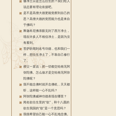
修净土宗是怎么往生的？我们给人
说总要有理论依据吧。
是不是高僧大德更能觉察到自己的
恶？高僧大德的觉照能力也是来自
于佛吗？
释迦牟尼佛亲眼见到了西方净土，
现在许多人不相信净土，是因为没
有看到。
菩萨听闻到名号功德，也和我们一
样，想往生净土了，不靠自己修行
了。
师父一直说：把一切都交给南无阿
弥陀佛。怎么做才是交给南无阿弥
陀佛呢？
我不能念佛时就开念佛机，天天都
听，这样能一心不乱吗？
阿弥陀佛威神功德表现在哪里？
闻名欲往生里的“欲”，和十八愿的
欲生我国的“欲”是一个意思吗？
我很希望自己能一心不乱地念佛。