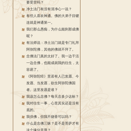
要受苦吗？
净土法门有没有清净心一说？
有些人喜欢神通。佛的大弟子目犍
连就是神通第一。
我们那么愚痴，为什么能刹那成佛
呢？
有法师说：净土法门就是专门礼拜
阿弥陀佛，其他的佛就不拜了。
念佛法门真的太好了。我一边干活
一边念佛，也能成就我的往生，太
容易了。
《阿弥陀经》里若有人已发愿、今
发愿、当发愿，欲生阿弥陀佛国
者。这里发愿是谁？
我该怎么念佛？每天念多少达标？
我对往生一事，心里其实还是没有
底的。
我供佛，但我不烧香可以吗？
什么是念佛三昧？是不是菩萨才有
这个缘分开显？