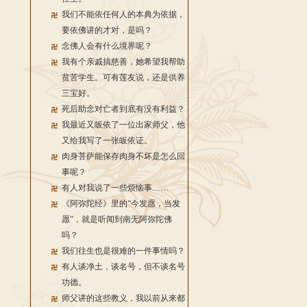
我们不能依任何人的本典为依据，
要依佛讲的才对，是吗？
念佛人会有什么境界呢？
我有个亲戚搞慈善，她希望我帮助
贫苦学生。可有莲友说，还是供养
三宝好。
死后助念对亡者到底有没有利益？
我最近又皈依了一位出家师父，他
又给我写了一张皈依证。
肉身菩萨能保存肉身不坏是怎么回
事呢？
有人对我说了一些烦恼事……
《阿弥陀经》里的“今发愿，当发
愿”，就是听闻到南无阿弥陀佛
吗？
我们往生也是很难的一件事情吗？
有人谈净土，谈名号，但不谈名号
功德。
师父讲的这些教义，我以前从来都