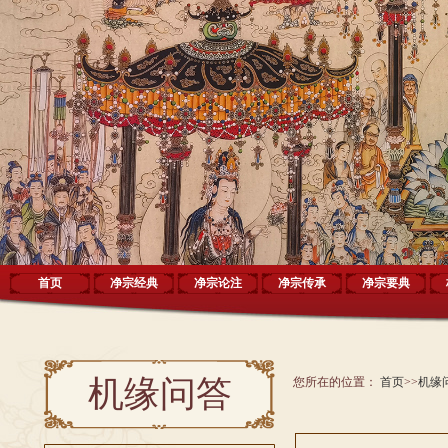
首页
净宗经典
净宗论注
净宗传承
净宗要典
机缘问答
您所在的位置：
首页
>>
机缘