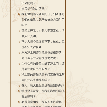
出来的吗？
法音是有法力的吧？
我们遇到南无阿弥陀佛，知道他是
我们的依靠，就不会被业力牵引了
吗？
请师父开示，令我入于正定业，彻
底入佛光明。
不少人担心临终放不下，被业力牵
引不知去往何处。
东方净土药师佛那里也是很好的，
为什么东方没有接引之说呢？
为什么有的修行人进了净土门，还
是会计度自己的东西？
净土宗的善知识是专门宣扬南无阿
弥陀佛名号功德的吗？
善人、恶人往生是没有差别的吗？
学佛要有法缘，那我们和阿弥陀佛
有法缘吗？
名号是实相身，很多人可以理解，