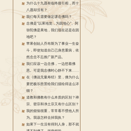
为什么十九愿有临终接引相，而十
八愿却没有？
我们每天需要做定课念佛吗？
念佛是“以果地觉，为因地心”。阿
弥陀佛是果地，我们现在还是在因
地吧？
苹果创始人乔布斯为了事业一生奋
斗，即使知道自己已身患重病，依
然念念不忘推广新产品。
我们应该一边念佛，一边想着佛
恩。可是我念佛时心静不下来……
在《佛说无量寿经》里，佛为什么
要把极乐胜景给我们描绘得这么详
细？
道教和佛教有什么本质的区别？禅
宗、密宗和净土宗又有什么区别？
我的烦恼很重，常常看不惯他人所
为。我该怎样去掉我执？
如果下一生没有得到人身，那不就