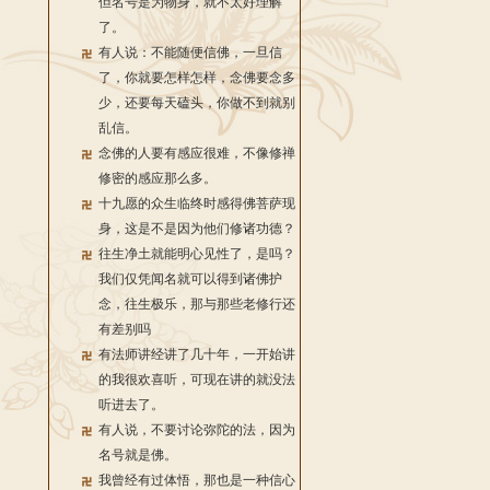
但名号是为物身，就不太好理解
了。
有人说：不能随便信佛，一旦信
了，你就要怎样怎样，念佛要念多
少，还要每天磕头，你做不到就别
乱信。
念佛的人要有感应很难，不像修禅
修密的感应那么多。
十九愿的众生临终时感得佛菩萨现
身，这是不是因为他们修诸功德？
往生净土就能明心见性了，是吗？
我们仅凭闻名就可以得到诸佛护
念，往生极乐，那与那些老修行还
有差别吗
有法师讲经讲了几十年，一开始讲
的我很欢喜听，可现在讲的就没法
听进去了。
有人说，不要讨论弥陀的法，因为
名号就是佛。
我曾经有过体悟，那也是一种信心