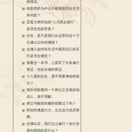
样情况。
弥勒菩萨为什么不断烦恼而往生兜
率内院？
昙鸾大师所说的“人天所起诸行”，
是否也包括世善？
往生，是不是我们从这里到达十万
亿佛土以外的佛国？
念佛人如何在生活中观照自己的言
行是否合佛意？
我看过一本书，上面写了许多修行
禁忌，包括念佛的禁忌。
十八愿的往生，需不需要佛临终接
引？
我在寺院看到一个师父正在很凶地
训人，很不理解。
师父书橱里的藏经都看过了吗？
阿弥陀佛愿力大，众生业力也厉害
啊。
念佛以后，我们怎么修行？杂行杂
善到底指的是什么？