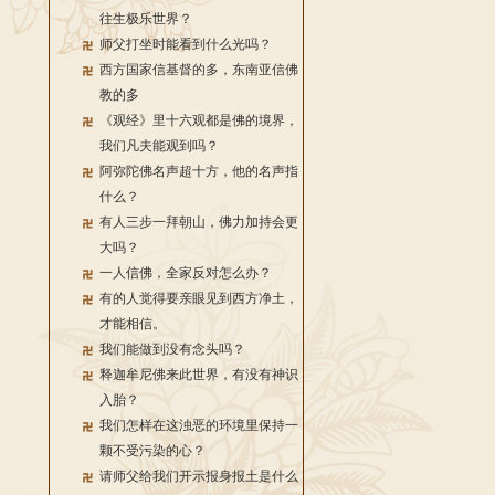
往生极乐世界？
师父打坐时能看到什么光吗？
西方国家信基督的多，东南亚信佛
教的多
《观经》里十六观都是佛的境界，
我们凡夫能观到吗？
阿弥陀佛名声超十方，他的名声指
什么？
有人三步一拜朝山，佛力加持会更
大吗？
一人信佛，全家反对怎么办？
有的人觉得要亲眼见到西方净土，
才能相信。
我们能做到没有念头吗？
释迦牟尼佛来此世界，有没有神识
入胎？
我们怎样在这浊恶的环境里保持一
颗不受污染的心？
请师父给我们开示报身报土是什么