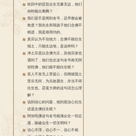
轮回中的芸芸众生无量无边，他们
何时能出离啊？
我们是不是闻到名号，迟早都会被
救度？我先生和我孩子他们念佛不
精进，我是很用功的。
真宗认为不信他力，念佛不能往生
报土，只能生边地，是这样吗？
净土宗是以念佛为主，其他宗派也
遇到了，他们也念这句名号南无阿
弥陀佛，他们能不能往生呢？
若人不发无上菩提心，但闻彼国土
受乐无间，为乐故愿生，亦当不得
往生也。昙鸾大师的这句话怎么理
解？
说到信心的问题，他到底信心往生
还是念佛往生呢？
阿弥陀佛这句名号能满众生一切志
愿，能破众生一切无明吗？
信心不淳，信心不一，信心不相