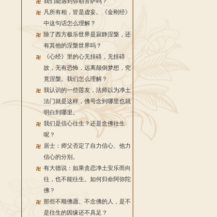
我们能遇到弥勒菩萨吗？
凡所有相，皆是虚妄。《金刚经》
中这句话怎么理解？
除了西方极乐世界是寂静涅槃，还
有其他的涅槃世界吗？
《心经》里的心无挂碍，无挂碍
故，无有恐怖，远离颠倒梦想，究
竟涅槃。我们怎么理解？
我认识的一些莲友，法师以为净土
法门就是这样，佛号念到哪里也就
明白到哪里。
我们是信心往生？还是念佛往生
呢？
居士：师父否定了自力信心、他力
信心的分别。
有大德说：如果贪恋净土安乐而向
往，也不能往生。如何归命阿弥陀
佛？
那些不顺佛愿、不念佛的人，是不
是往生的因缘还不具足？