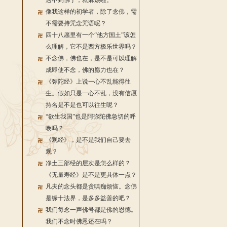
遇不到佛了，就麻烦啦。
像我这样的初学者，除了念佛，需
不需要持咒念咒语呢？
四十八愿里有一个“他方国土”该怎
么理解，它不是西方极乐世界吗？
不念佛，佛也在，是不是可以理解
成即使不念，佛的愿力也在？
《弥陀经》上说一心不乱能得往
生。假如只是一心不乱，没有信愿
持名是不是也可以往生呢？
“欲生我国”也是阿弥陀佛急切的呼
唤吗？
《观经》，是不是我们自己要去
观？
净土三部经的层次是怎么样的？
《无量寿经》是不是更具体一点？
凡夫的念头都是贪嗔痴烦恼。念佛
是缘十法界，是多多益善的吧？
我们每念一声佛号都是佛的恩德。
我们不念时佛恩还在吗？