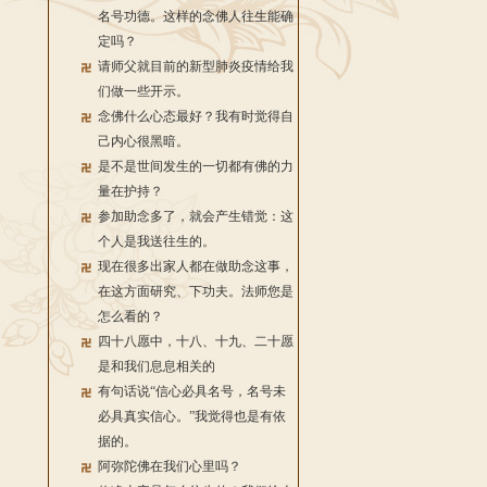
名号功德。这样的念佛人往生能确
定吗？
请师父就目前的新型肺炎疫情给我
们做一些开示。
念佛什么心态最好？我有时觉得自
己内心很黑暗。
是不是世间发生的一切都有佛的力
量在护持？
参加助念多了，就会产生错觉：这
个人是我送往生的。
现在很多出家人都在做助念这事，
在这方面研究、下功夫。法师您是
怎么看的？
四十八愿中，十八、十九、二十愿
是和我们息息相关的
有句话说“信心必具名号，名号未
必具真实信心。”我觉得也是有依
据的。
阿弥陀佛在我们心里吗？