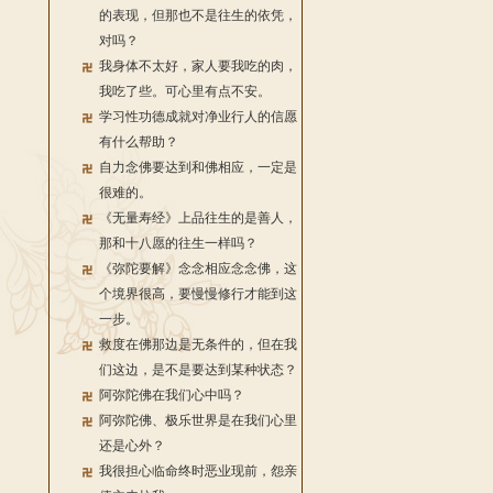
的表现，但那也不是往生的依凭，
对吗？
我身体不太好，家人要我吃的肉，
我吃了些。可心里有点不安。
学习性功德成就对净业行人的信愿
有什么帮助？
自力念佛要达到和佛相应，一定是
很难的。
《无量寿经》上品往生的是善人，
那和十八愿的往生一样吗？
《弥陀要解》念念相应念念佛，这
个境界很高，要慢慢修行才能到这
一步。
救度在佛那边是无条件的，但在我
们这边，是不是要达到某种状态？
阿弥陀佛在我们心中吗？
阿弥陀佛、极乐世界是在我们心里
还是心外？
我很担心临命终时恶业现前，怨亲