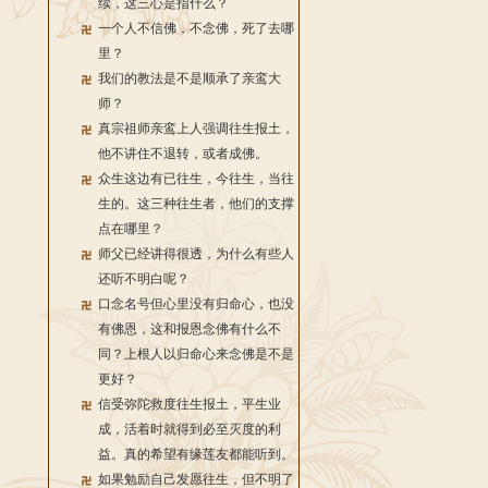
续，这三心是指什么？
一个人不信佛，不念佛，死了去哪
里？
我们的教法是不是顺承了亲鸾大
师？
真宗祖师亲鸾上人强调往生报土，
他不讲住不退转，或者成佛。
众生这边有已往生，今往生，当往
生的。这三种往生者，他们的支撑
点在哪里？
师父已经讲得很透，为什么有些人
还听不明白呢？
口念名号但心里没有归命心，也没
有佛恩，这和报恩念佛有什么不
同？上根人以归命心来念佛是不是
更好？
信受弥陀救度往生报土，平生业
成，活着时就得到必至灭度的利
益。真的希望有缘莲友都能听到。
如果勉励自己发愿往生，但不明了