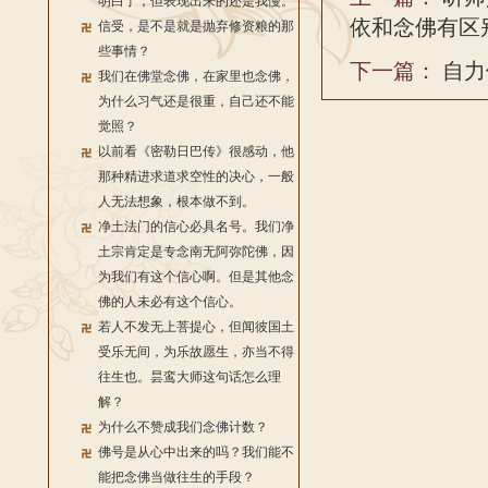
明白了，但表现出来的还是我慢。
依和念佛有区
信受，是不是就是抛弃修资粮的那
些事情？
下一篇：
自力
我们在佛堂念佛，在家里也念佛，
为什么习气还是很重，自己还不能
觉照？
以前看《密勒日巴传》很感动，他
那种精进求道求空性的决心，一般
人无法想象，根本做不到。
净土法门的信心必具名号。我们净
土宗肯定是专念南无阿弥陀佛，因
为我们有这个信心啊。但是其他念
佛的人未必有这个信心。
若人不发无上菩提心，但闻彼国土
受乐无间，为乐故愿生，亦当不得
往生也。昙鸾大师这句话怎么理
解？
为什么不赞成我们念佛计数？
佛号是从心中出来的吗？我们能不
能把念佛当做往生的手段？