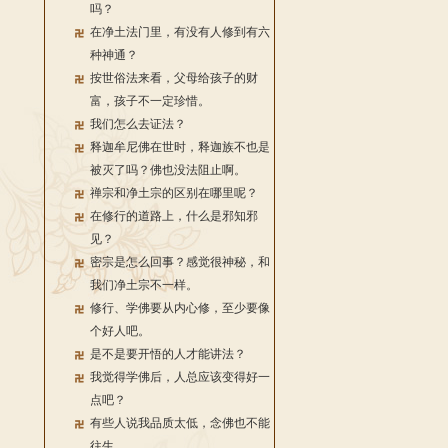
吗？
在净土法门里，有没有人修到有六
种神通？
按世俗法来看，父母给孩子的财
富，孩子不一定珍惜。
我们怎么去证法？
释迦牟尼佛在世时，释迦族不也是
被灭了吗？佛也没法阻止啊。
禅宗和净土宗的区别在哪里呢？
在修行的道路上，什么是邪知邪
见？
密宗是怎么回事？感觉很神秘，和
我们净土宗不一样。
修行、学佛要从内心修，至少要像
个好人吧。
是不是要开悟的人才能讲法？
我觉得学佛后，人总应该变得好一
点吧？
有些人说我品质太低，念佛也不能
往生。