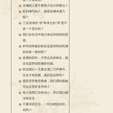
念佛的人要不要努力去行持善法？
听到佛号的人，都是依佛本愿力
吗？
三业清净的“净”和净土的“净”是不
是一个层次的？
我们在生活中很少体会到弥陀的恩
德。
科学的终极目标应该是和阿弥陀佛
的目标一致的吧？
是佛的回向，才有众生的称念，能
念也是阿弥陀佛的功德。
听说我们一天要念满三万声佛号，
往生才有把握。真的是这样吗？
观音菩萨救苦救难，我们遇到困难
可以念菩萨圣号吗？
有人说我们没有信心，所以我们都
没有往生。
不要诽谤正法，一切法都是好的，
对吗？