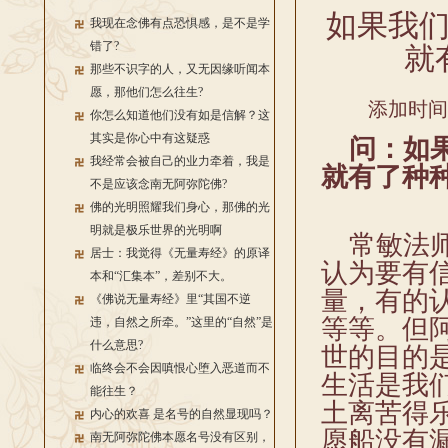
如果我
我现在念佛有点恐惧感，是不是学
错了?
就
那些不识字的人，又无因缘听闻本
愿，那他们怎么往生?
添加时间：2
你怎么知道他们没有如是信解？这
其实是你心中有这疑惑
问：如果
我经常会被自己的业力牵着，我是
就有了种
不是应该念南无阿弥陀佛?
佛的光明照耀我们身心，那佛的光
明就是极乐世界的光明啊
常敏法师
居士：我觉得《无量寿经》的原译
认为要有
本和“汇集本”，差别不大。
量，有的
《佛说无量寿经》里“其国不逆
等等。但
违，自然之所牵。”这里的“自然”是
什么意思?
世的目的
临终会不会因嗔恨心堕入恶道而不
生活是我
能往生？
土离苦得
内心的欢喜 是名号的自然显现吗？
愿船没有
南无阿弥陀佛本愿名号没有区别，