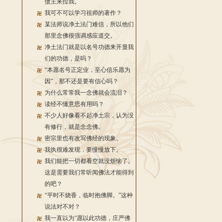
债主来拉我。
我可不可以学习祖师的著作？
某法师说净土法门难信，所以他们
那里念佛很强调感应道交。
净土法门就是以名号功德来开显我
们的功德，是吗？
“本愿名号正定业，至心信乐愿为
因”，那不还是要有信心吗？
为什么常常我一念佛就会流泪？
读经不懂意思有用吗？
不少人好像看不起净土宗，认为没
有修行，就是念念佛。
密宗里也有改写佛经的现象。
我执很难发现，要慢慢放下。
我们能把一切都看空就没烦恼了。
这是需要我们常听闻佛法才能得到
的吧？
“平时不烧香，临时抱佛脚。”这种
说法对不对？
我一直以为“愿以此功德，庄严佛