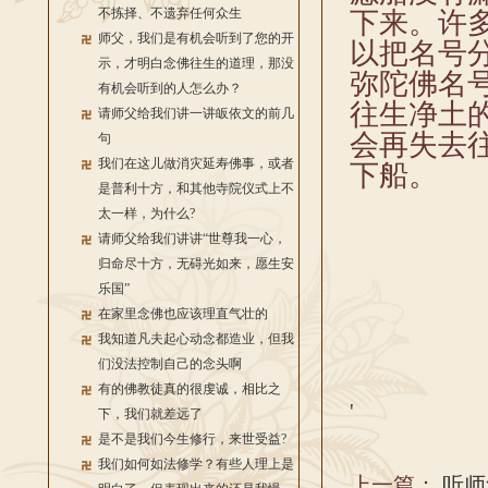
不拣择、不遗弃任何众生
下来。许
师父，我们是有机会听到了您的开
以把名号
示，才明白念佛往生的道理，那没
弥陀佛名
有机会听到的人怎么办？
往生净土
请师父给我们讲一讲皈依文的前几
会再失去
句
我们在这儿做消灾延寿佛事，或者
下船。
是普利十方，和其他寺院仪式上不
太一样，为什么?
请师父给我们讲讲“世尊我一心，
归命尽十方，无碍光如来，愿生安
乐国”
在家里念佛也应该理直气壮的
我知道凡夫起心动念都造业，但我
们没法控制自己的念头啊
有的佛教徒真的很虔诚，相比之
'
下，我们就差远了
是不是我们今生修行，来世受益?
我们如何如法修学？有些人理上是
上一篇：
听师