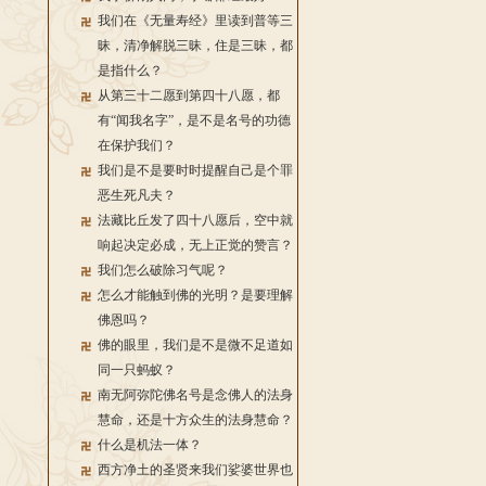
我们在《无量寿经》里读到普等三
昧，清净解脱三昧，住是三昧，都
是指什么？
从第三十二愿到第四十八愿，都
有“闻我名字”，是不是名号的功德
在保护我们？
我们是不是要时时提醒自己是个罪
恶生死凡夫？
法藏比丘发了四十八愿后，空中就
响起决定必成，无上正觉的赞言？
我们怎么破除习气呢？
怎么才能触到佛的光明？是要理解
佛恩吗？
佛的眼里，我们是不是微不足道如
同一只蚂蚁？
南无阿弥陀佛名号是念佛人的法身
慧命，还是十方众生的法身慧命？
什么是机法一体？
西方净土的圣贤来我们娑婆世界也