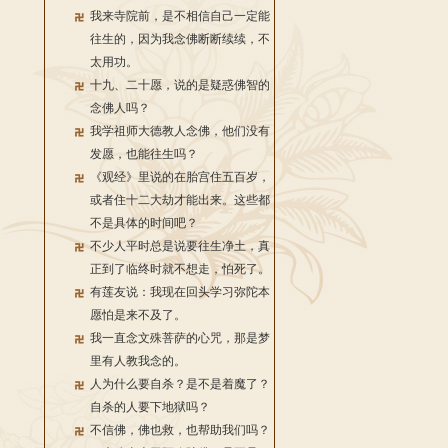
我来寺院前，是不相信自己一定能
往生的，因为我念佛断断续续，不
太用功。
十九、二十愿，说的是疑惑佛智的
念佛人吗？
我学祖师大德教人念佛，他们没有
发愿，也能往生吗？
《观经》里说的在胎宫住五百岁，
或者住十二大劫才能出来。这些都
不是具体的时间吧？
不少人平时总是说要往生净土，真
正到了临终时就不想走，怕死了。
有莲友说：我现在回头学习弥陀本
愿怕是来不及了。
我一直念文殊菩萨的心咒，那是梦
里有人教我念的。
人为什么要自杀？是不是着魔了？
自杀的人要下地狱吗？
不信佛，佛也救，也帮助我们吗？