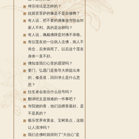
禅宗传法是怎样的？
挂观音菩萨的像是不是杂修啊？
有人说，把不要的佛像放寺院会对
家人不利。真的是这样吗？
有人说，佩戴佛牌是对佛不恭敬。
有位莲友劝一位病人念佛，病人不
肯念，后来病死了。以后这个莲友
身体一直不好。
佛知道我们心里的愿望吗？
要门、弘愿门是善导大师提出来
的，修圣道，回归净土是什么意
思？
往生者会发出什么信号吗？
翻译经文是很难的一件事吧？
寺院烧的香，他们说檀香最好。是
不是真的？
极乐世界有黄金、宝树装点，这能
让人清净吗？
我们念佛时就得到了“大信心”是