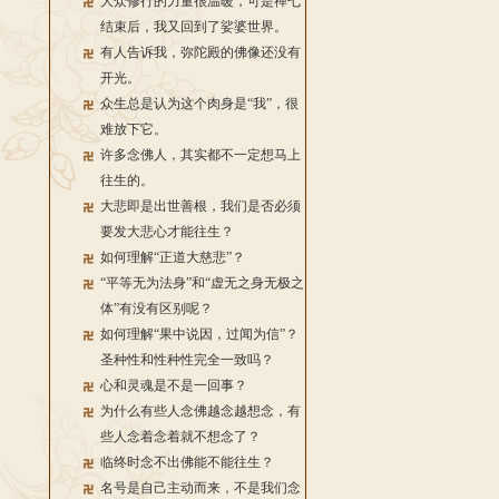
大众修行的力量很温暖，可是禅七
结束后，我又回到了娑婆世界。
有人告诉我，弥陀殿的佛像还没有
开光。
众生总是认为这个肉身是“我”，很
难放下它。
许多念佛人，其实都不一定想马上
往生的。
大悲即是出世善根，我们是否必须
要发大悲心才能往生？
如何理解“正道大慈悲”？
“平等无为法身”和“虚无之身无极之
体”有没有区别呢？
如何理解“果中说因，过闻为信”？
圣种性和性种性完全一致吗？
心和灵魂是不是一回事？
为什么有些人念佛越念越想念，有
些人念着念着就不想念了？
临终时念不出佛能不能往生？
名号是自己主动而来，不是我们念