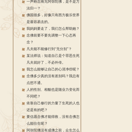
一声称念南无阿弥陀佛，是不是万
法归一？
佛国很多，好像只有西方极乐世界
是最容易去的。
我妈妈要走了，我们怎么帮助她？
念佛前要不要先调整一下心态再
念？
凡夫能不能修行到“无分别”？
某法师说：知道自己是个罪恶生死
凡夫就好了，不必外传。
我怎么能够让自己的心清净些呢？
念佛多少真的没有差别吗？我总有
点想不通。
人的性别、相貌也是随业力变化而
不同吧？
依靠自己修行的力量了生死的人也
还是有的吧？
要信愿念佛才能得救，没有念佛怎
么能往生呢？
阿弥陀佛没有成佛之前，众生怎么