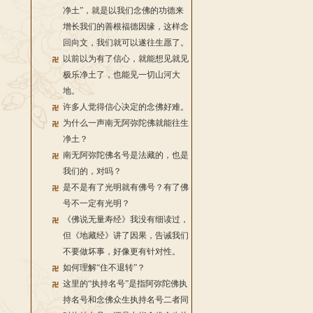
净土”，就是以我们念佛的功德来
增长我们的善根福德因缘，这样念
回向文，我们就可以遂往生愿了。
以前以为有了信心，就能想见就见
极乐净土了，也能见一切山河大
地。
许多人觉得信心决定的念佛好难。
为什么一声南无阿弥陀佛就能往生
净土？
南无阿弥陀佛名号是法藏的，也是
我们的，对吗？
是不是有了光明就有佛号？有了佛
号不一定有光明？
《佛说无量寿经》我没有细读过，
但《地藏经》讲了因果，告诫我们
不要做坏事，好像更有针对性。
如何理解“住不退转”？
这里的“执持名号”是指阿弥陀佛执
持名号和念佛众生执持名号二者同