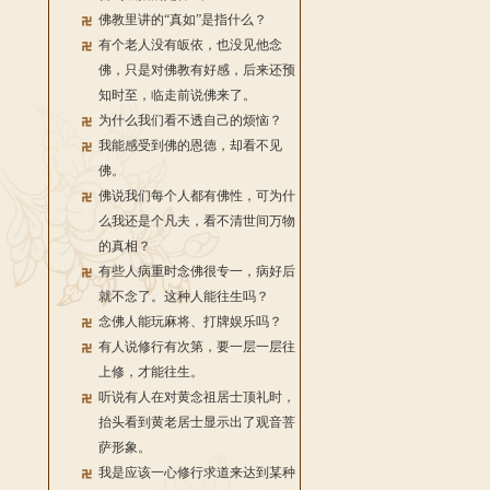
佛教里讲的“真如”是指什么？
有个老人没有皈依，也没见他念
佛，只是对佛教有好感，后来还预
知时至，临走前说佛来了。
为什么我们看不透自己的烦恼？
我能感受到佛的恩德，却看不见
佛。
佛说我们每个人都有佛性，可为什
么我还是个凡夫，看不清世间万物
的真相？
有些人病重时念佛很专一，病好后
就不念了。这种人能往生吗？
念佛人能玩麻将、打牌娱乐吗？
有人说修行有次第，要一层一层往
上修，才能往生。
听说有人在对黄念祖居士顶礼时，
抬头看到黄老居士显示出了观音菩
萨形象。
我是应该一心修行求道来达到某种