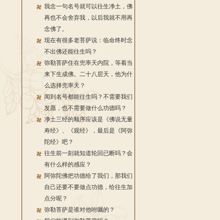
我念一句名号就可以往生净土，佛
再也不会舍弃我，以后我就不用再
念佛了。
现在有很多老菩萨说：临命终时念
不出佛还能往生吗？
弥勒菩萨住在兜率天内院，等着当
来下生成佛。二十八层天，他为什
么选择兜率天？
闻到名号都能往生吗？不需要我们
发愿，也不需要做什么功德吗？
净土三经的顺序应该是《佛说无量
寿经》、《观经》，最后是《阿弥
陀经》吧？
往生前一刻就知道轮回已断吗？会
有什么样的感应？
阿弥陀佛把功德给了我们，那我们
自己还要不要做点功德，给往生加
点分呢？
弥勒菩萨是谁对他咐嘱的？