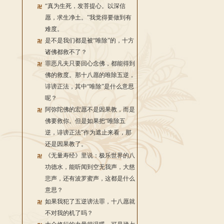
“真为生死，发菩提心。以深信
愿，求生净土。”我觉得要做到有
难度。
是不是我们都是被“唯除”的，十方
诸佛都救不了？
罪恶凡夫只要回心念佛，都能得到
佛的救度。那十八愿的唯除五逆，
诽谤正法，其中“唯除”是什么意思
呢？
阿弥陀佛的宏愿不是因果教，而是
佛要救你。但是如果把“唯除五
逆，诽谤正法”作为遮止来看，那
还是因果教了。
《无量寿经》里说：极乐世界的八
功德水，能听闻到空无我声，大慈
悲声，还有波罗蜜声，这都是什么
意思？
如果我犯了五逆谤法罪，十八愿就
不对我的机了吗？