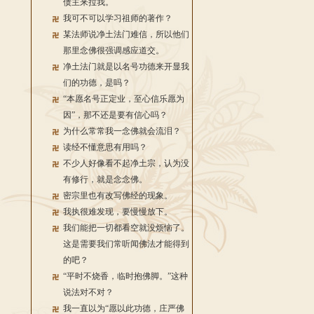
债主来拉我。
我可不可以学习祖师的著作？
某法师说净土法门难信，所以他们
那里念佛很强调感应道交。
净土法门就是以名号功德来开显我
们的功德，是吗？
“本愿名号正定业，至心信乐愿为
因”，那不还是要有信心吗？
为什么常常我一念佛就会流泪？
读经不懂意思有用吗？
不少人好像看不起净土宗，认为没
有修行，就是念念佛。
密宗里也有改写佛经的现象。
我执很难发现，要慢慢放下。
我们能把一切都看空就没烦恼了。
这是需要我们常听闻佛法才能得到
的吧？
“平时不烧香，临时抱佛脚。”这种
说法对不对？
我一直以为“愿以此功德，庄严佛