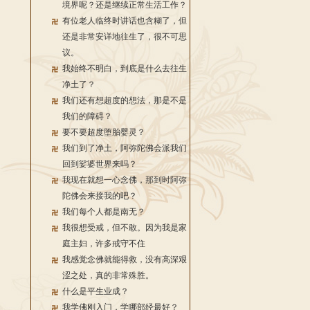
境界呢？还是继续正常生活工作？
有位老人临终时讲话也含糊了，但
还是非常安详地往生了，很不可思
议。
我始终不明白，到底是什么去往生
净土了？
我们还有想超度的想法，那是不是
我们的障碍？
要不要超度堕胎婴灵？
我们到了净土，阿弥陀佛会派我们
回到娑婆世界来吗？
我现在就想一心念佛，那到时阿弥
陀佛会来接我的吧？
我们每个人都是南无？
我很想受戒，但不敢。因为我是家
庭主妇，许多戒守不住
我感觉念佛就能得救，没有高深艰
涩之处，真的非常殊胜。
什么是平生业成？
我学佛刚入门，学哪部经最好？