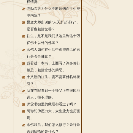
样情况。
弥勒菩萨为什么不断烦恼而往生兜
率内院？
昙鸾大师所说的“人天所起诸行”，
是否也包括世善？
往生，是不是我们从这里到达十万
亿佛土以外的佛国？
念佛人如何在生活中观照自己的言
行是否合佛意？
我看过一本书，上面写了许多修行
禁忌，包括念佛的禁忌。
十八愿的往生，需不需要佛临终接
引？
我在寺院看到一个师父正在很凶地
训人，很不理解。
师父书橱里的藏经都看过了吗？
阿弥陀佛愿力大，众生业力也厉害
啊。
念佛以后，我们怎么修行？杂行杂
善到底指的是什么？