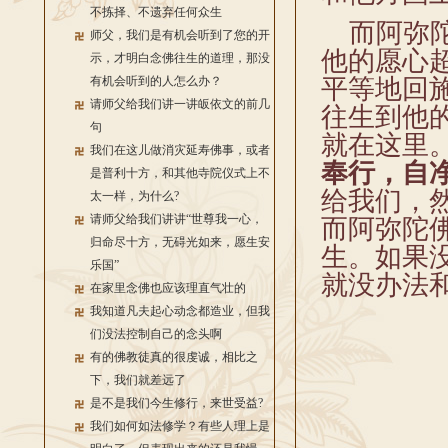
不拣择、不遗弃任何众生
而阿弥陀
师父，我们是有机会听到了您的开
他的愿心
示，才明白念佛往生的道理，那没
有机会听到的人怎么办？
平等地回
请师父给我们讲一讲皈依文的前几
往生到他
句
就在这里
我们在这儿做消灾延寿佛事，或者
奉行，自
是普利十方，和其他寺院仪式上不
给我们，
太一样，为什么?
请师父给我们讲讲“世尊我一心，
而阿弥陀
归命尽十方，无碍光如来，愿生安
生。如果
乐国”
就没办法
在家里念佛也应该理直气壮的
我知道凡夫起心动念都造业，但我
们没法控制自己的念头啊
有的佛教徒真的很虔诚，相比之
下，我们就差远了
是不是我们今生修行，来世受益?
我们如何如法修学？有些人理上是