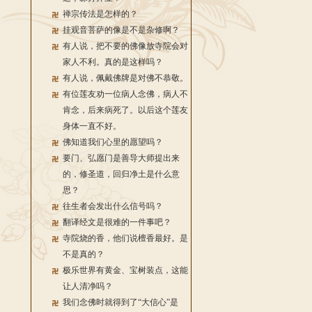
禅宗传法是怎样的？
挂观音菩萨的像是不是杂修啊？
有人说，把不要的佛像放寺院会对
家人不利。真的是这样吗？
有人说，佩戴佛牌是对佛不恭敬。
有位莲友劝一位病人念佛，病人不
肯念，后来病死了。以后这个莲友
身体一直不好。
佛知道我们心里的愿望吗？
要门、弘愿门是善导大师提出来
的，修圣道，回归净土是什么意
思？
往生者会发出什么信号吗？
翻译经文是很难的一件事吧？
寺院烧的香，他们说檀香最好。是
不是真的？
极乐世界有黄金、宝树装点，这能
让人清净吗？
我们念佛时就得到了“大信心”是