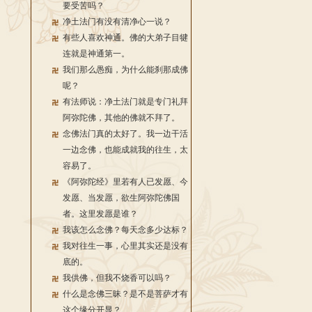
要受苦吗？
净土法门有没有清净心一说？
有些人喜欢神通。佛的大弟子目犍
连就是神通第一。
我们那么愚痴，为什么能刹那成佛
呢？
有法师说：净土法门就是专门礼拜
阿弥陀佛，其他的佛就不拜了。
念佛法门真的太好了。我一边干活
一边念佛，也能成就我的往生，太
容易了。
《阿弥陀经》里若有人已发愿、今
发愿、当发愿，欲生阿弥陀佛国
者。这里发愿是谁？
我该怎么念佛？每天念多少达标？
我对往生一事，心里其实还是没有
底的。
我供佛，但我不烧香可以吗？
什么是念佛三昧？是不是菩萨才有
这个缘分开显？