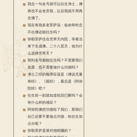
我念一句名号就可以往生净土，佛
再也不会舍弃我，以后我就不用再
念佛了。
现在有很多老菩萨说：临命终时念
不出佛还能往生吗？
弥勒菩萨住在兜率天内院，等着当
来下生成佛。二十八层天，他为什
么选择兜率天？
闻到名号都能往生吗？不需要我们
发愿，也不需要做什么功德吗？
净土三经的顺序应该是《佛说无量
寿经》、《观经》，最后是《阿弥
陀经》吧？
往生前一刻就知道轮回已断吗？会
有什么样的感应？
阿弥陀佛把功德给了我们，那我们
自己还要不要做点功德，给往生加
点分呢？
弥勒菩萨是谁对他咐嘱的？