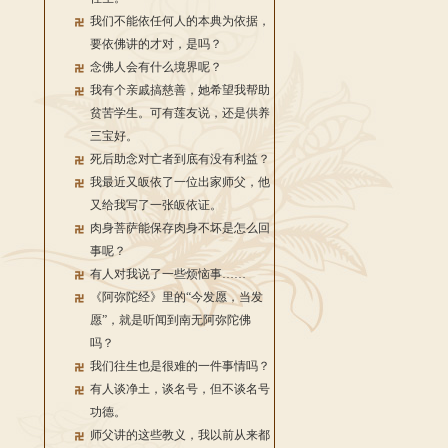
我们不能依任何人的本典为依据，
要依佛讲的才对，是吗？
念佛人会有什么境界呢？
我有个亲戚搞慈善，她希望我帮助
贫苦学生。可有莲友说，还是供养
三宝好。
死后助念对亡者到底有没有利益？
我最近又皈依了一位出家师父，他
又给我写了一张皈依证。
肉身菩萨能保存肉身不坏是怎么回
事呢？
有人对我说了一些烦恼事……
《阿弥陀经》里的“今发愿，当发
愿”，就是听闻到南无阿弥陀佛
吗？
我们往生也是很难的一件事情吗？
有人谈净土，谈名号，但不谈名号
功德。
师父讲的这些教义，我以前从来都