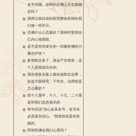
名号功德。这样的念佛人往生能确
定吗？
请师父就目前的新型肺炎疫情给我
们做一些开示。
念佛什么心态最好？我有时觉得自
己内心很黑暗。
是不是世间发生的一切都有佛的力
量在护持？
参加助念多了，就会产生错觉：这
个人是我送往生的。
现在很多出家人都在做助念这事，
在这方面研究、下功夫。法师您是
怎么看的？
四十八愿中，十八、十九、二十愿
是和我们息息相关的
有句话说“信心必具名号，名号未
必具真实信心。”我觉得也是有依
据的。
阿弥陀佛在我们心里吗？