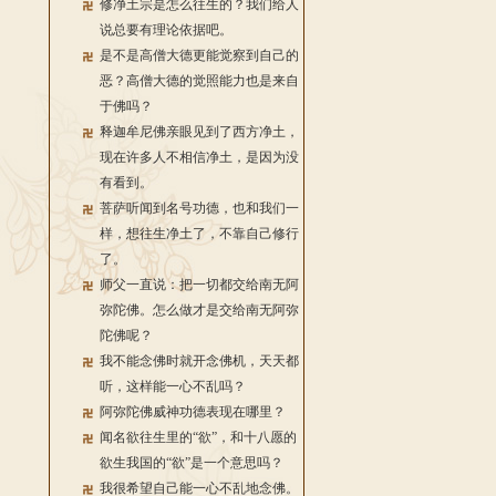
修净土宗是怎么往生的？我们给人
说总要有理论依据吧。
是不是高僧大德更能觉察到自己的
恶？高僧大德的觉照能力也是来自
于佛吗？
释迦牟尼佛亲眼见到了西方净土，
现在许多人不相信净土，是因为没
有看到。
菩萨听闻到名号功德，也和我们一
样，想往生净土了，不靠自己修行
了。
师父一直说：把一切都交给南无阿
弥陀佛。怎么做才是交给南无阿弥
陀佛呢？
我不能念佛时就开念佛机，天天都
听，这样能一心不乱吗？
阿弥陀佛威神功德表现在哪里？
闻名欲往生里的“欲”，和十八愿的
欲生我国的“欲”是一个意思吗？
我很希望自己能一心不乱地念佛。