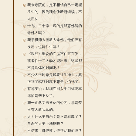
我来寺院前，是不相信自己一定能
往生的，因为我念佛断断续续，不
太用功。
十九、二十愿，说的是疑惑佛智的
念佛人吗？
我学祖师大德教人念佛，他们没有
发愿，也能往生吗？
《观经》里说的在胎宫住五百岁，
或者住十二大劫才能出来。这些都
不是具体的时间吧？
不少人平时总是说要往生净土，真
正到了临终时就不想走，怕死了。
有莲友说：我现在回头学习弥陀本
愿怕是来不及了。
我一直念文殊菩萨的心咒，那是梦
里有人教我念的。
人为什么要自杀？是不是着魔了？
自杀的人要下地狱吗？
不信佛，佛也救，也帮助我们吗？