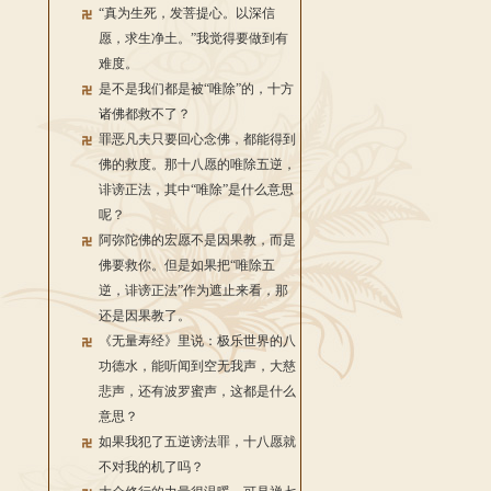
“真为生死，发菩提心。以深信
愿，求生净土。”我觉得要做到有
难度。
是不是我们都是被“唯除”的，十方
诸佛都救不了？
罪恶凡夫只要回心念佛，都能得到
佛的救度。那十八愿的唯除五逆，
诽谤正法，其中“唯除”是什么意思
呢？
阿弥陀佛的宏愿不是因果教，而是
佛要救你。但是如果把“唯除五
逆，诽谤正法”作为遮止来看，那
还是因果教了。
《无量寿经》里说：极乐世界的八
功德水，能听闻到空无我声，大慈
悲声，还有波罗蜜声，这都是什么
意思？
如果我犯了五逆谤法罪，十八愿就
不对我的机了吗？