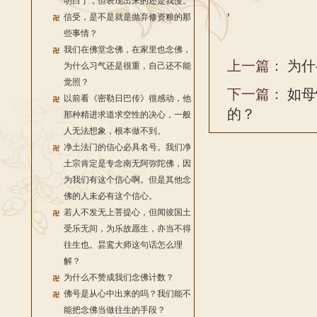
明白了，但表现出来的还是我慢。
'
信受，是不是就是抛弃修资粮的那
些事情？
我们在佛堂念佛，在家里也念佛，
上一篇：
为什
为什么习气还是很重，自己还不能
觉照？
下一篇：
如母
以前看《密勒日巴传》很感动，他
的？
那种精进求道求空性的决心，一般
人无法想象，根本做不到。
净土法门的信心必具名号。我们净
土宗肯定是专念南无阿弥陀佛，因
为我们有这个信心啊。但是其他念
佛的人未必有这个信心。
若人不发无上菩提心，但闻彼国土
受乐无间，为乐故愿生，亦当不得
往生也。昙鸾大师这句话怎么理
解？
为什么不赞成我们念佛计数？
佛号是从心中出来的吗？我们能不
能把念佛当做往生的手段？