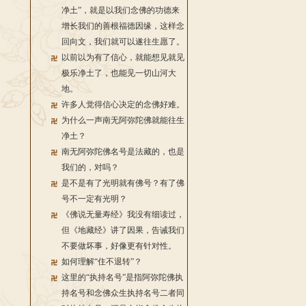
净土”，就是以我们念佛的功德来
增长我们的善根福德因缘，这样念
回向文，我们就可以遂往生愿了。
以前以为有了信心，就能想见就见
极乐净土了，也能见一切山河大
地。
许多人觉得信心决定的念佛好难。
为什么一声南无阿弥陀佛就能往生
净土？
南无阿弥陀佛名号是法藏的，也是
我们的，对吗？
是不是有了光明就有佛号？有了佛
号不一定有光明？
《佛说无量寿经》我没有细读过，
但《地藏经》讲了因果，告诫我们
不要做坏事，好像更有针对性。
如何理解“住不退转”？
这里的“执持名号”是指阿弥陀佛执
持名号和念佛众生执持名号二者同