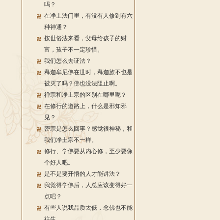
吗？
在净土法门里，有没有人修到有六
种神通？
按世俗法来看，父母给孩子的财
富，孩子不一定珍惜。
我们怎么去证法？
释迦牟尼佛在世时，释迦族不也是
被灭了吗？佛也没法阻止啊。
禅宗和净土宗的区别在哪里呢？
在修行的道路上，什么是邪知邪
见？
密宗是怎么回事？感觉很神秘，和
我们净土宗不一样。
修行、学佛要从内心修，至少要像
个好人吧。
是不是要开悟的人才能讲法？
我觉得学佛后，人总应该变得好一
点吧？
有些人说我品质太低，念佛也不能
往生。