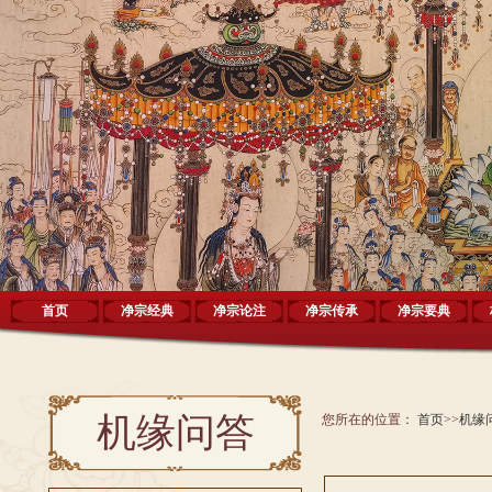
首页
净宗经典
净宗论注
净宗传承
净宗要典
机缘问答
您所在的位置：
首页
>>
机缘