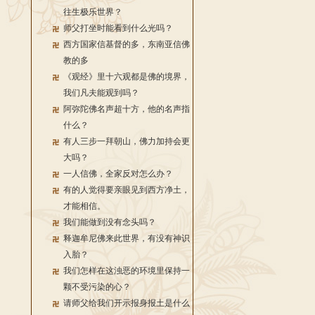
往生极乐世界？
师父打坐时能看到什么光吗？
西方国家信基督的多，东南亚信佛
教的多
《观经》里十六观都是佛的境界，
我们凡夫能观到吗？
阿弥陀佛名声超十方，他的名声指
什么？
有人三步一拜朝山，佛力加持会更
大吗？
一人信佛，全家反对怎么办？
有的人觉得要亲眼见到西方净土，
才能相信。
我们能做到没有念头吗？
释迦牟尼佛来此世界，有没有神识
入胎？
我们怎样在这浊恶的环境里保持一
颗不受污染的心？
请师父给我们开示报身报土是什么