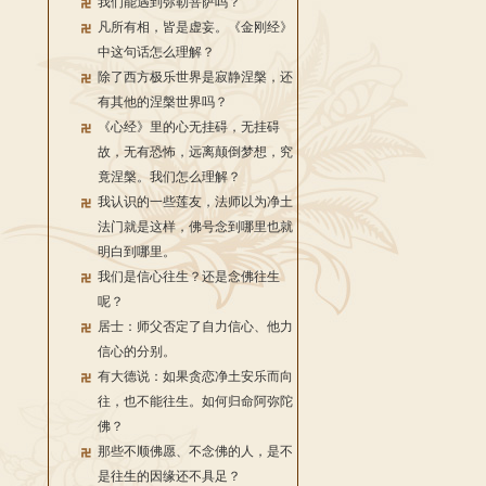
我们能遇到弥勒菩萨吗？
凡所有相，皆是虚妄。《金刚经》
中这句话怎么理解？
除了西方极乐世界是寂静涅槃，还
有其他的涅槃世界吗？
《心经》里的心无挂碍，无挂碍
故，无有恐怖，远离颠倒梦想，究
竟涅槃。我们怎么理解？
我认识的一些莲友，法师以为净土
法门就是这样，佛号念到哪里也就
明白到哪里。
我们是信心往生？还是念佛往生
呢？
居士：师父否定了自力信心、他力
信心的分别。
有大德说：如果贪恋净土安乐而向
往，也不能往生。如何归命阿弥陀
佛？
那些不顺佛愿、不念佛的人，是不
是往生的因缘还不具足？