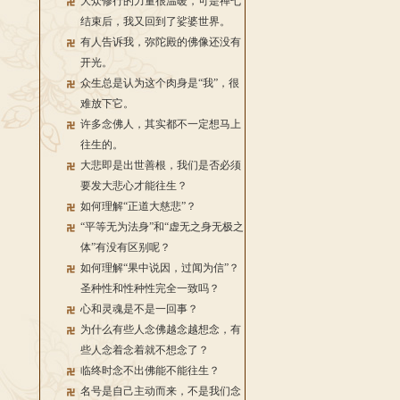
大众修行的力量很温暖，可是禅七
结束后，我又回到了娑婆世界。
有人告诉我，弥陀殿的佛像还没有
开光。
众生总是认为这个肉身是“我”，很
难放下它。
许多念佛人，其实都不一定想马上
往生的。
大悲即是出世善根，我们是否必须
要发大悲心才能往生？
如何理解“正道大慈悲”？
“平等无为法身”和“虚无之身无极之
体”有没有区别呢？
如何理解“果中说因，过闻为信”？
圣种性和性种性完全一致吗？
心和灵魂是不是一回事？
为什么有些人念佛越念越想念，有
些人念着念着就不想念了？
临终时念不出佛能不能往生？
名号是自己主动而来，不是我们念