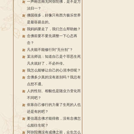
一声称念南无阿弥陀佛，是不是万
法归一？
佛国很多，好像只有西方极乐世界
是最容易去的。
我妈妈要走了，我们怎么帮助她？
念佛前要不要先调整一下心态再
念？
凡夫能不能修行到“无分别”？
某法师说：知道自己是个罪恶生死
凡夫就好了，不必外传。
我怎么能够让自己的心清净些呢？
念佛多少真的没有差别吗？我总有
点想不通。
人的性别、相貌也是随业力变化而
不同吧？
依靠自己修行的力量了生死的人也
还是有的吧？
要信愿念佛才能得救，没有念佛怎
么能往生呢？
阿弥陀佛没有成佛之前，众生怎么