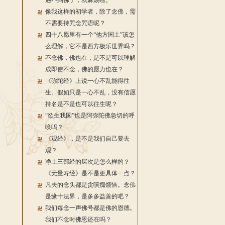
遇不到佛了，就麻烦啦。
像我这样的初学者，除了念佛，需
不需要持咒念咒语呢？
四十八愿里有一个“他方国土”该怎
么理解，它不是西方极乐世界吗？
不念佛，佛也在，是不是可以理解
成即使不念，佛的愿力也在？
《弥陀经》上说一心不乱能得往
生。假如只是一心不乱，没有信愿
持名是不是也可以往生呢？
“欲生我国”也是阿弥陀佛急切的呼
唤吗？
《观经》，是不是我们自己要去
观？
净土三部经的层次是怎么样的？
《无量寿经》是不是更具体一点？
凡夫的念头都是贪嗔痴烦恼。念佛
是缘十法界，是多多益善的吧？
我们每念一声佛号都是佛的恩德。
我们不念时佛恩还在吗？