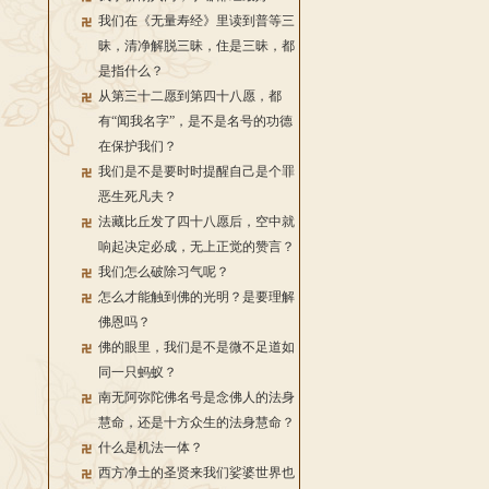
我们在《无量寿经》里读到普等三
昧，清净解脱三昧，住是三昧，都
是指什么？
从第三十二愿到第四十八愿，都
有“闻我名字”，是不是名号的功德
在保护我们？
我们是不是要时时提醒自己是个罪
恶生死凡夫？
法藏比丘发了四十八愿后，空中就
响起决定必成，无上正觉的赞言？
我们怎么破除习气呢？
怎么才能触到佛的光明？是要理解
佛恩吗？
佛的眼里，我们是不是微不足道如
同一只蚂蚁？
南无阿弥陀佛名号是念佛人的法身
慧命，还是十方众生的法身慧命？
什么是机法一体？
西方净土的圣贤来我们娑婆世界也