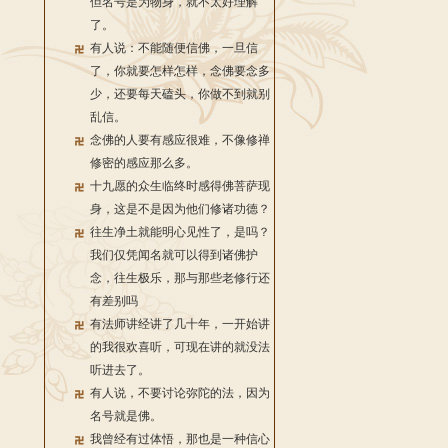
但名号是为物身，就不太好理解
了。
有人说：不能随便信佛，一旦信
了，你就要怎样怎样，念佛要念多
少，还要每天磕头，你做不到就别
乱信。
念佛的人要有感应很难，不像修禅
修密的感应那么多。
十九愿的众生临终时感得佛菩萨现
身，这是不是因为他们修诸功德？
往生净土就能明心见性了，是吗？
我们仅凭闻名就可以得到诸佛护
念，往生极乐，那与那些老修行还
有差别吗
有法师讲经讲了几十年，一开始讲
的我很欢喜听，可现在讲的就没法
听进去了。
有人说，不要讨论弥陀的法，因为
名号就是佛。
我曾经有过体悟，那也是一种信心