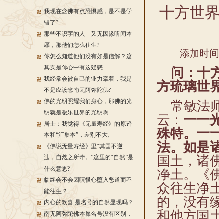
十方世
我现在念佛有点恐惧感，是不是学
错了?
那些不识字的人，又无因缘听闻本
愿，那他们怎么往生?
添加时间：2
你怎么知道他们没有如是信解？这
其实是你心中有这疑惑
问：十方
我经常会被自己的业力牵着，我是
方琉璃世
不是应该念南无阿弥陀佛?
佛的光明照耀我们身心，那佛的光
常敏法师
明就是极乐世界的光明啊
云：
一一
居士：我觉得《无量寿经》的原译
殊特。一
本和“汇集本”，差别不大。
法。如是
《佛说无量寿经》里“其国不逆
国土，诸
违，自然之所牵。”这里的“自然”是
什么意思?
净土。《
临终会不会因嗔恨心堕入恶道而不
众往生净
能往生？
的，没有
内心的欢喜 是名号的自然显现吗？
和他方国
南无阿弥陀佛本愿名号没有区别，