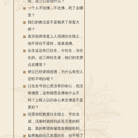
续，这三心是指什么？
一个人不信佛，不念佛，死了去哪
里？
我们的教法是不是顺承了亲鸾大
师？
真宗祖师亲鸾上人强调往生报土，
他不讲住不退转，或者成佛。
众生这边有已往生，今往生，当往
生的。这三种往生者，他们的支撑
点在哪里？
师父已经讲得很透，为什么有些人
还听不明白呢？
口念名号但心里没有归命心，也没
有佛恩，这和报恩念佛有什么不
同？上根人以归命心来念佛是不是
更好？
信受弥陀救度往生报土，平生业
成，活着时就得到必至灭度的利
益。真的希望有缘莲友都能听到。
如果勉励自己发愿往生，但不明了