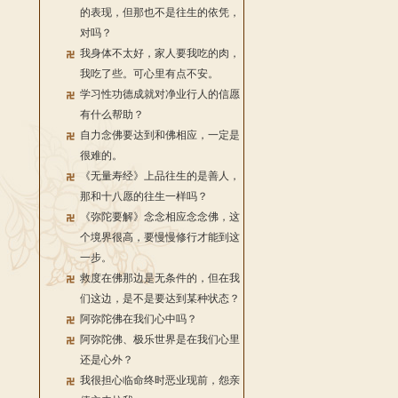
的表现，但那也不是往生的依凭，
对吗？
我身体不太好，家人要我吃的肉，
我吃了些。可心里有点不安。
学习性功德成就对净业行人的信愿
有什么帮助？
自力念佛要达到和佛相应，一定是
很难的。
《无量寿经》上品往生的是善人，
那和十八愿的往生一样吗？
《弥陀要解》念念相应念念佛，这
个境界很高，要慢慢修行才能到这
一步。
救度在佛那边是无条件的，但在我
们这边，是不是要达到某种状态？
阿弥陀佛在我们心中吗？
阿弥陀佛、极乐世界是在我们心里
还是心外？
我很担心临命终时恶业现前，怨亲