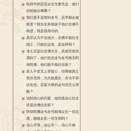
轮回中的芸芸众生无量无边，他们
何时能出离啊？
我们是不是闻到名号，迟早都会被
救度？我先生和我孩子他们念佛不
精进，我是很用功的。
真宗认为不信他力，念佛不能往生
报土，只能生边地，是这样吗？
净土宗是以念佛为主，其他宗派也
遇到了，他们也念这句名号南无阿
弥陀佛，他们能不能往生呢？
若人不发无上菩提心，但闻彼国土
受乐无间，为乐故愿生，亦当不得
往生也。昙鸾大师的这句话怎么理
解？
说到信心的问题，他到底信心往生
还是念佛往生呢？
阿弥陀佛这句名号能满众生一切志
愿，能破众生一切无明吗？
信心不淳，信心不一，信心不相