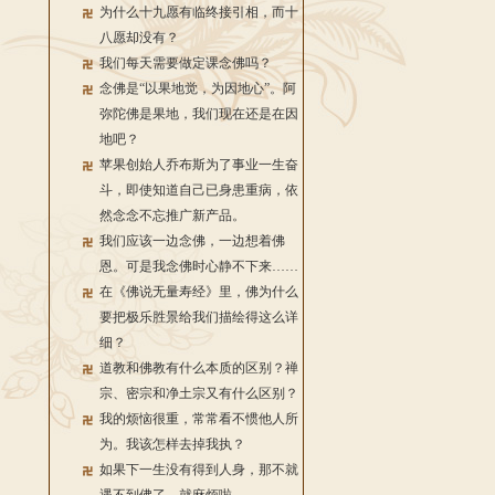
为什么十九愿有临终接引相，而十
八愿却没有？
我们每天需要做定课念佛吗？
念佛是“以果地觉，为因地心”。阿
弥陀佛是果地，我们现在还是在因
地吧？
苹果创始人乔布斯为了事业一生奋
斗，即使知道自己已身患重病，依
然念念不忘推广新产品。
我们应该一边念佛，一边想着佛
恩。可是我念佛时心静不下来……
在《佛说无量寿经》里，佛为什么
要把极乐胜景给我们描绘得这么详
细？
道教和佛教有什么本质的区别？禅
宗、密宗和净土宗又有什么区别？
我的烦恼很重，常常看不惯他人所
为。我该怎样去掉我执？
如果下一生没有得到人身，那不就