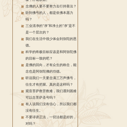
念佛的人要不要努力去行持善法？
听到佛号的人，都是依佛本愿力
吗？
三业清净的“净”和净土的“净”是不
是一个层次的？
我们在生活中很少体会到弥陀的恩
德。
科学的终极目标应该是和阿弥陀佛
的目标一致的吧？
是佛的回向，才有众生的称念，能
念也是阿弥陀佛的功德。
听说我们一天要念满三万声佛号，
往生才有把握。真的是这样吗？
观音菩萨救苦救难，我们遇到困难
可以念菩萨圣号吗？
有人说我们没有信心，所以我们都
没有往生。
不要诽谤正法，一切法都是好的，
对吗？