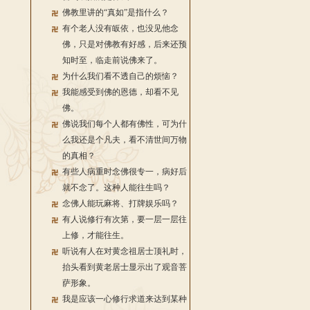
佛教里讲的“真如”是指什么？
有个老人没有皈依，也没见他念
佛，只是对佛教有好感，后来还预
知时至，临走前说佛来了。
为什么我们看不透自己的烦恼？
我能感受到佛的恩德，却看不见
佛。
佛说我们每个人都有佛性，可为什
么我还是个凡夫，看不清世间万物
的真相？
有些人病重时念佛很专一，病好后
就不念了。这种人能往生吗？
念佛人能玩麻将、打牌娱乐吗？
有人说修行有次第，要一层一层往
上修，才能往生。
听说有人在对黄念祖居士顶礼时，
抬头看到黄老居士显示出了观音菩
萨形象。
我是应该一心修行求道来达到某种