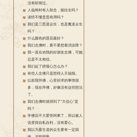
没有听闻过。
人临终时有人助念，能往生吗？
读经不懂意思有用吗？
我们是三恶道众生，也是魔道众生
吗？
什么颜色的莲花最好？
我们念佛时，要不要想着消业障？
我一直在劝我的好朋友念佛，可她
总是不太相信。
我们起了骄慢心怎么办？
有些人念佛只是想得人天福报。
以前我拜佛，心里祈求的事情很
多；现在拜佛，好像没有这些想法
了。
我们念佛时就得到了“大信心”是
吗？
学佛后不大爱管闲事了，所以被人
说变得自私自利，没有爱心。
我以为畜生道的众生要有一定因
缘，才能获救。