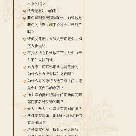
出来的吗？
法音是有法力的吧？
我们遇到南无阿弥陀佛，知道他是
我们的依靠，就不会被业力牵引了
吗？
请师父开示，令我入于正定业，彻
底入佛光明。
不少人担心临终放不下，被业力牵
引不知去往何处。
东方净土药师佛那里也是很好的，
为什么东方没有接引之说呢？
为什么有的修行人进了净土门，还
是会计度自己的东西？
净土宗的善知识是专门宣扬南无阿
弥陀佛名号功德的吗？
善人、恶人往生是没有差别的吗？
学佛要有法缘，那我们和阿弥陀佛
有法缘吗？
名号是实相身，很多人可以理解，