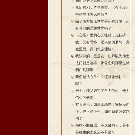
我们能遇到弥勒菩萨吗？
凡所有相，皆是虚妄。《金刚经》
中这句话怎么理解？
除了西方极乐世界是寂静涅槃，还
有其他的涅槃世界吗？
《心经》里的心无挂碍，无挂碍
故，无有恐怖，远离颠倒梦想，究
竟涅槃。我们怎么理解？
我认识的一些莲友，法师以为净土
法门就是这样，佛号念到哪里也就
明白到哪里。
我们是信心往生？还是念佛往生
呢？
居士：师父否定了自力信心、他力
信心的分别。
有大德说：如果贪恋净土安乐而向
往，也不能往生。如何归命阿弥陀
佛？
那些不顺佛愿、不念佛的人，是不
是往生的因缘还不具足？