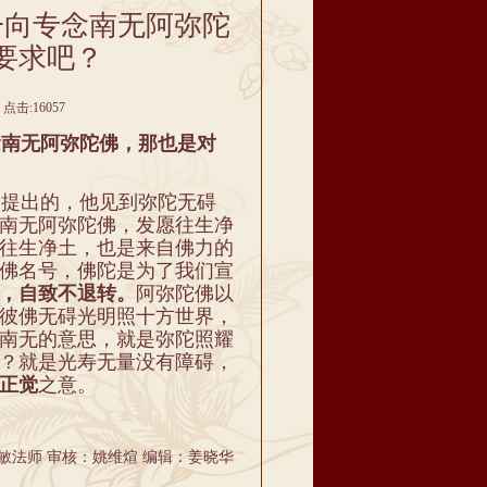
一向专念南无阿弥陀
要求吧？
点击:16057
南无阿弥陀佛，那也是对
提出的，他见到弥陀无碍
南无阿弥陀佛，发愿往生净
往生净土，也是来自佛力的
佛名号，佛陀是为了我们宣
，自致不退转。
阿弥陀佛以
彼佛无碍光明照十方世界，
南无的意思，就是弥陀照耀
？就是光寿无量没有障碍，
正觉
之意。
敏法师 审核：姚维煊 编辑：姜晓华