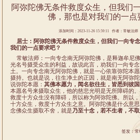
阿弥陀佛无条件救度众生，但我们
佛，那也是对我们的一点
添加时间：2023-11-26 15:59:11 作者：常敏法师 
居士：阿弥陀佛无条件救度众生，但我们一向专念
我们的一点要求吧？
常敏法师：一向专念南无阿弥陀佛，是释迦牟尼佛
光名号摄受众生的利益，故说此言，劝我们一向专念
土。一向专念南无阿弥陀佛，就是一心依靠弥陀本愿
摄持。也就是说，往生净土的正因，就是南无阿弥陀
说弥陀本愿：
其佛本愿力，闻名欲往生，皆悉到彼国
本愿名号来摄取众生，他的慈悲光明是无所障碍的。
救度十方众生没有障碍，所以称为阿弥陀佛。所以，
十方众生，救度十方众生之意。阿弥陀佛是什么意思
念佛众生摄取不舍，就是
乃至十念，若不生者，不取
签发：常