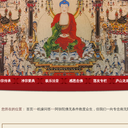
净宗传承
净宗要典
极乐法音
感恩念佛
莲友专栏
庐山龙
您所在的位置：
首页
>>
机缘问答
>>
阿弥陀佛无条件救度众生，但我们一向专念南无