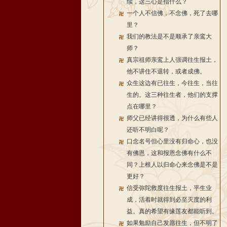
续，这三心是指什么？
一个人不信佛，不念佛，死了去哪
里？
我们的教法是不是顺承了亲鸾大
师？
真宗祖师亲鸾上人强调往生报土，
他不讲住不退转，或者成佛。
众生这边有已往生，今往生，当往
生的。这三种往生者，他们的支撑
点在哪里？
师父已经讲得很透，为什么有些人
还听不明白呢？
口念名号但心里没有归命心，也没
有佛恩，这和报恩念佛有什么不
同？上根人以归命心来念佛是不是
更好？
信受弥陀救度往生报土，平生业
成，活着时就得到必至灭度的利
益。真的希望有缘莲友都能听到。
如果勉励自己发愿往生，但不明了