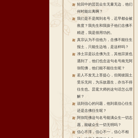
轮回中的芸芸众生无量无边，他们
何时能出离啊？
我们是不是闻到名号，迟早都会被
救度？我先生和我孩子他们念佛不
精进，我是很用功的。
真宗认为不信他力，念佛不能往生
报土，只能生边地，是这样吗？
净土宗是以念佛为主，其他宗派也
遇到了，他们也念这句名号南无阿
弥陀佛，他们能不能往生呢？
若人不发无上菩提心，但闻彼国土
受乐无间，为乐故愿生，亦当不得
往生也。昙鸾大师的这句话怎么理
解？
说到信心的问题，他到底信心往生
还是念佛往生呢？
阿弥陀佛这句名号能满众生一切志
愿，能破众生一切无明吗？
信心不淳，信心不一，信心不相