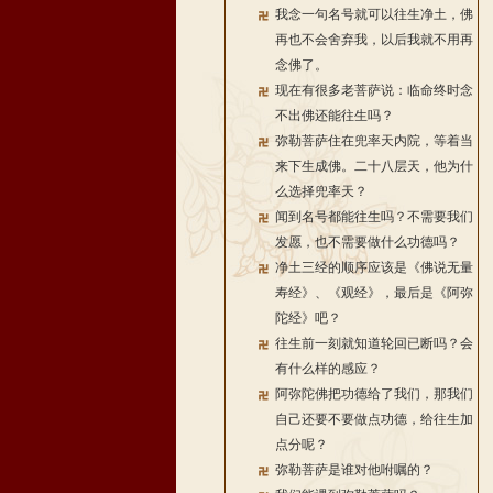
我念一句名号就可以往生净土，佛
再也不会舍弃我，以后我就不用再
念佛了。
现在有很多老菩萨说：临命终时念
不出佛还能往生吗？
弥勒菩萨住在兜率天内院，等着当
来下生成佛。二十八层天，他为什
么选择兜率天？
闻到名号都能往生吗？不需要我们
发愿，也不需要做什么功德吗？
净土三经的顺序应该是《佛说无量
寿经》、《观经》，最后是《阿弥
陀经》吧？
往生前一刻就知道轮回已断吗？会
有什么样的感应？
阿弥陀佛把功德给了我们，那我们
自己还要不要做点功德，给往生加
点分呢？
弥勒菩萨是谁对他咐嘱的？