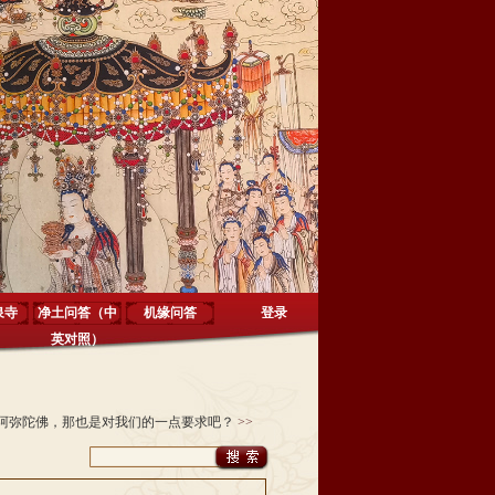
泉寺
净土问答（中
机缘问答
登录
英对照）
阿弥陀佛，那也是对我们的一点要求吧？
>>