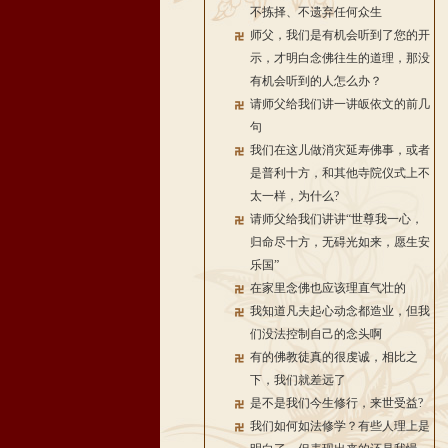
不拣择、不遗弃任何众生
师父，我们是有机会听到了您的开
示，才明白念佛往生的道理，那没
有机会听到的人怎么办？
请师父给我们讲一讲皈依文的前几
句
我们在这儿做消灾延寿佛事，或者
是普利十方，和其他寺院仪式上不
太一样，为什么?
请师父给我们讲讲“世尊我一心，
归命尽十方，无碍光如来，愿生安
乐国”
在家里念佛也应该理直气壮的
我知道凡夫起心动念都造业，但我
们没法控制自己的念头啊
有的佛教徒真的很虔诚，相比之
下，我们就差远了
是不是我们今生修行，来世受益?
我们如何如法修学？有些人理上是