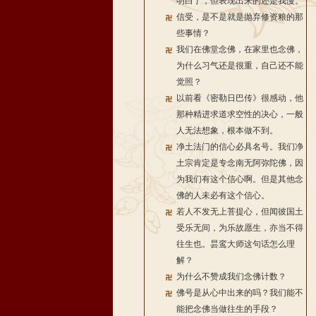
明白了，但表现出来的还是我慢。
信受，是不是就是抛弃修资粮的那
些事情？
我们在佛堂念佛，在家里也念佛，
为什么习气还是很重，自己还不能
觉照？
以前看《密勒日巴传》很感动，他
那种精进求道求空性的决心，一般
人无法想象，根本做不到。
净土法门的信心必具名号。我们净
土宗肯定是专念南无阿弥陀佛，因
为我们有这个信心啊。但是其他念
佛的人未必有这个信心。
若人不发无上菩提心，但闻彼国土
受乐无间，为乐故愿生，亦当不得
往生也。昙鸾大师这句话怎么理
解？
为什么不赞成我们念佛计数？
佛号是从心中出来的吗？我们能不
能把念佛当做往生的手段？