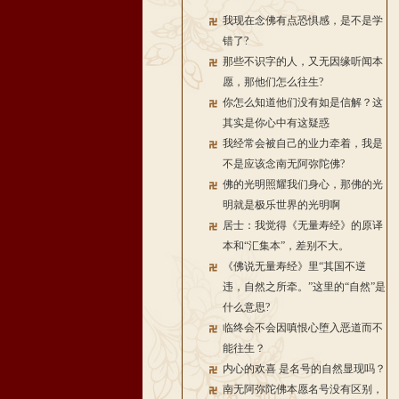
我现在念佛有点恐惧感，是不是学
错了?
那些不识字的人，又无因缘听闻本
愿，那他们怎么往生?
你怎么知道他们没有如是信解？这
其实是你心中有这疑惑
我经常会被自己的业力牵着，我是
不是应该念南无阿弥陀佛?
佛的光明照耀我们身心，那佛的光
明就是极乐世界的光明啊
居士：我觉得《无量寿经》的原译
本和“汇集本”，差别不大。
《佛说无量寿经》里“其国不逆
违，自然之所牵。”这里的“自然”是
什么意思?
临终会不会因嗔恨心堕入恶道而不
能往生？
内心的欢喜 是名号的自然显现吗？
南无阿弥陀佛本愿名号没有区别，