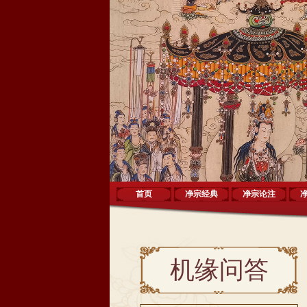
首页
净宗经典
净宗论注
机缘问答