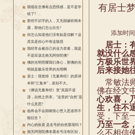
有居士
我现在念佛有点恐惧感，是不是学
错了?
那些不识字的人，又无因缘听闻本
愿，那他们怎么往生?
添加时间：2
你怎么知道他们没有如是信解？这
其实是你心中有这疑惑
居士：有
我经常会被自己的业力牵着，我是
就没什么
不是应该念南无阿弥陀佛?
方极乐世
佛的光明照耀我们身心，那佛的光
后来接她
明就是极乐世界的光明啊
居士：我觉得《无量寿经》的原译
常敏法师
本和“汇集本”，差别不大。
佛在经文
《佛说无量寿经》里“其国不逆
心欢喜，
违，自然之所牵。”这里的“自然”是
什么意思?
生，住不
临终会不会因嗔恨心堕入恶道而不
受，下至
能往生？
乃至一念
内心的欢喜 是名号的自然显现吗？
么不相信
南无阿弥陀佛本愿名号没有区别，