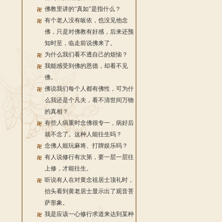
佛教里讲的“真如”是指什么？
有个老人没有皈依，也没见他念
佛，只是对佛教有好感，后来还预
知时至，临走前说佛来了。
为什么我们看不透自己的烦恼？
我能感受到佛的恩德，却看不见
佛。
佛说我们每个人都有佛性，可为什
么我还是个凡夫，看不清世间万物
的真相？
有些人病重时念佛很专一，病好后
就不念了。这种人能往生吗？
念佛人能玩麻将、打牌娱乐吗？
有人说修行有次第，要一层一层往
上修，才能往生。
听说有人在对黄念祖居士顶礼时，
抬头看到黄老居士显示出了观音菩
萨形象。
我是应该一心修行求道来达到某种