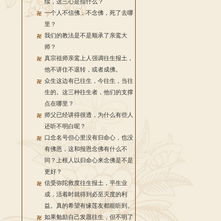
续，这三心是指什么？
一个人不信佛，不念佛，死了去哪
里？
我们的教法是不是顺承了亲鸾大
师？
真宗祖师亲鸾上人强调往生报土，
他不讲住不退转，或者成佛。
众生这边有已往生，今往生，当往
生的。这三种往生者，他们的支撑
点在哪里？
师父已经讲得很透，为什么有些人
还听不明白呢？
口念名号但心里没有归命心，也没
有佛恩，这和报恩念佛有什么不
同？上根人以归命心来念佛是不是
更好？
信受弥陀救度往生报土，平生业
成，活着时就得到必至灭度的利
益。真的希望有缘莲友都能听到。
如果勉励自己发愿往生，但不明了