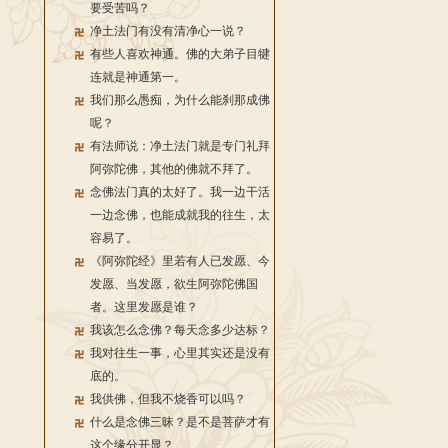
要受苦吗？
净土法门有没有清净心一说？
有些人喜欢神通。佛的大弟子目犍
连就是神通第一。
我们那么愚痴，为什么能刹那成佛
呢？
有法师说：净土法门就是专门礼拜
阿弥陀佛，其他的佛就不拜了。
念佛法门真的太好了。我一边干活
一边念佛，也能成就我的往生，太
容易了。
《阿弥陀经》里若有人已发愿、今
发愿、当发愿，欲生阿弥陀佛国
者。这里发愿是谁？
我该怎么念佛？每天念多少达标？
我对往生一事，心里其实还是没有
底的。
我供佛，但我不烧香可以吗？
什么是念佛三昧？是不是菩萨才有
这个缘分开显？