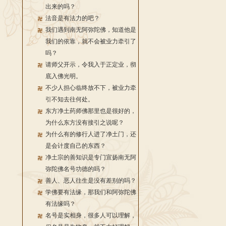
出来的吗？
法音是有法力的吧？
我们遇到南无阿弥陀佛，知道他是
我们的依靠，就不会被业力牵引了
吗？
请师父开示，令我入于正定业，彻
底入佛光明。
不少人担心临终放不下，被业力牵
引不知去往何处。
东方净土药师佛那里也是很好的，
为什么东方没有接引之说呢？
为什么有的修行人进了净土门，还
是会计度自己的东西？
净土宗的善知识是专门宣扬南无阿
弥陀佛名号功德的吗？
善人、恶人往生是没有差别的吗？
学佛要有法缘，那我们和阿弥陀佛
有法缘吗？
名号是实相身，很多人可以理解，