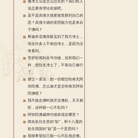
修净土宗是怎么往生的？我们给人
说总要有理论依据吧。
是不是高僧大德更能觉察到自己的
恶？高僧大德的觉照能力也是来自
于佛吗？
释迦牟尼佛亲眼见到了西方净土，
现在许多人不相信净土，是因为没
有看到。
菩萨听闻到名号功德，也和我们一
样，想往生净土了，不靠自己修行
了。
师父一直说：把一切都交给南无阿
弥陀佛。怎么做才是交给南无阿弥
陀佛呢？
我不能念佛时就开念佛机，天天都
听，这样能一心不乱吗？
阿弥陀佛威神功德表现在哪里？
闻名欲往生里的“欲”，和十八愿的
欲生我国的“欲”是一个意思吗？
我很希望自己能一心不乱地念佛。