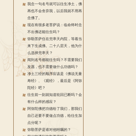
我念一句名号就可以往生净土，佛
再也不会舍弃我，以后我就不用再
念佛了。
现在有很多老菩萨说：临命终时念
不出佛还能往生吗？
弥勒菩萨住在兜率天内院，等着当
来下生成佛。二十八层天，他为什
么选择兜率天？
闻到名号都能往生吗？不需要我们
发愿，也不需要做什么功德吗？
净土三经的顺序应该是《佛说无量
寿经》、《观经》，最后是《阿弥
陀经》吧？
往生前一刻就知道轮回已断吗？会
有什么样的感应？
阿弥陀佛把功德给了我们，那我们
自己还要不要做点功德，给往生加
点分呢？
弥勒菩萨是谁对他咐嘱的？