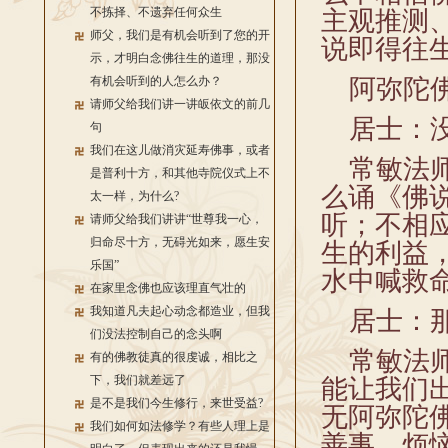
不拣择、不遗弃任何众生
主观推测
师父，我们是有机会听到了您的开
说即得往
示，才明白念佛往生的道理，那没
有机会听到的人怎么办？
阿弥陀佛
请师父给我们讲一讲皈依文的前几
居士：没
句
我们在这儿做消灾延寿佛事，或者
常敏法师
是普利十方，和其他寺院仪式上不
么诵《佛
太一样，为什么?
听；不相
请师父给我们讲讲“世尊我一心，
归命尽十方，无碍光如来，愿生安
生的利益
乐国”
水中喊救
在家里念佛也应该理直气壮的
我知道凡夫起心动念都造业，但我
居士：那
们没法控制自己的念头啊
常敏法师
有的佛教徒真的很虔诚，相比之
下，我们就差远了
能让我们
是不是我们今生修行，来世受益?
无阿弥陀
我们如何如法修学？有些人理上是
善事，烦