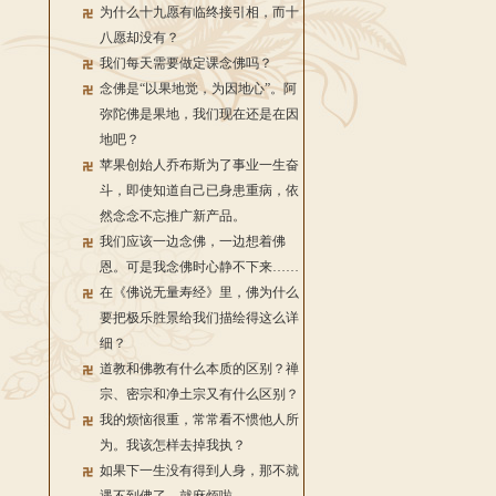
为什么十九愿有临终接引相，而十
八愿却没有？
我们每天需要做定课念佛吗？
念佛是“以果地觉，为因地心”。阿
弥陀佛是果地，我们现在还是在因
地吧？
苹果创始人乔布斯为了事业一生奋
斗，即使知道自己已身患重病，依
然念念不忘推广新产品。
我们应该一边念佛，一边想着佛
恩。可是我念佛时心静不下来……
在《佛说无量寿经》里，佛为什么
要把极乐胜景给我们描绘得这么详
细？
道教和佛教有什么本质的区别？禅
宗、密宗和净土宗又有什么区别？
我的烦恼很重，常常看不惯他人所
为。我该怎样去掉我执？
如果下一生没有得到人身，那不就