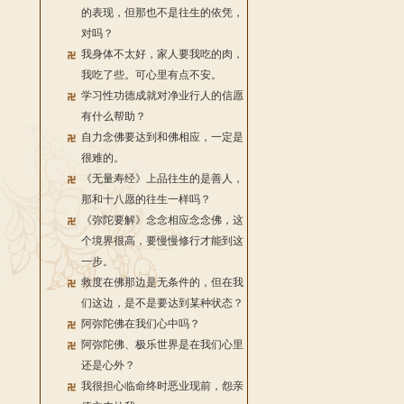
的表现，但那也不是往生的依凭，
对吗？
我身体不太好，家人要我吃的肉，
我吃了些。可心里有点不安。
学习性功德成就对净业行人的信愿
有什么帮助？
自力念佛要达到和佛相应，一定是
很难的。
《无量寿经》上品往生的是善人，
那和十八愿的往生一样吗？
《弥陀要解》念念相应念念佛，这
个境界很高，要慢慢修行才能到这
一步。
救度在佛那边是无条件的，但在我
们这边，是不是要达到某种状态？
阿弥陀佛在我们心中吗？
阿弥陀佛、极乐世界是在我们心里
还是心外？
我很担心临命终时恶业现前，怨亲