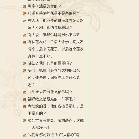
禅宗传法是怎样的？
挂观音菩萨的像是不是杂修啊？
有人说，把不要的佛像放寺院会对
家人不利。真的是这样吗？
有人说，佩戴佛牌是对佛不恭敬。
有位莲友劝一位病人念佛，病人不
肯念，后来病死了。以后这个莲友
身体一直不好。
佛知道我们心里的愿望吗？
要门、弘愿门是善导大师提出来
的，修圣道，回归净土是什么意
思？
往生者会发出什么信号吗？
翻译经文是很难的一件事吧？
寺院烧的香，他们说檀香最好。是
不是真的？
极乐世界有黄金、宝树装点，这能
让人清净吗？
我们念佛时就得到了“大信心”是