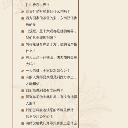
往生极乐世界？
师父打坐时能看到什么光吗？
西方国家信基督的多，东南亚信佛
教的多
《观经》里十六观都是佛的境界，
我们凡夫能观到吗？
阿弥陀佛名声超十方，他的名声指
什么？
有人三步一拜朝山，佛力加持会更
大吗？
一人信佛，全家反对怎么办？
有的人觉得要亲眼见到西方净土，
才能相信。
我们能做到没有念头吗？
释迦牟尼佛来此世界，有没有神识
入胎？
我们怎样在这浊恶的环境里保持一
颗不受污染的心？
请师父给我们开示报身报土是什么