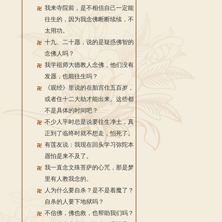
我来寺院前，是不相信自己一定能
往生的，因为我念佛断断续续，不
太用功。
十九、二十愿，说的是疑惑佛智的
念佛人吗？
我学祖师大德教人念佛，他们没有
发愿，也能往生吗？
《观经》里说的在胎宫住五百岁，
或者住十二大劫才能出来。这些都
不是具体的时间吧？
不少人平时总是说要往生净土，真
正到了临终时就不想走，怕死了。
有莲友说：我现在回头学习弥陀本
愿怕是来不及了。
我一直念文殊菩萨的心咒，那是梦
里有人教我念的。
人为什么要自杀？是不是着魔了？
自杀的人要下地狱吗？
不信佛，佛也救，也帮助我们吗？