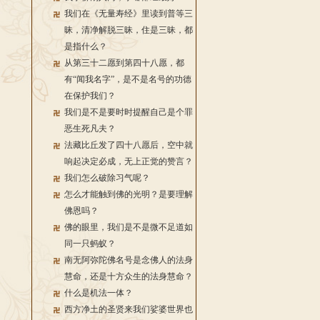
我们在《无量寿经》里读到普等三
昧，清净解脱三昧，住是三昧，都
是指什么？
从第三十二愿到第四十八愿，都
有“闻我名字”，是不是名号的功德
在保护我们？
我们是不是要时时提醒自己是个罪
恶生死凡夫？
法藏比丘发了四十八愿后，空中就
响起决定必成，无上正觉的赞言？
我们怎么破除习气呢？
怎么才能触到佛的光明？是要理解
佛恩吗？
佛的眼里，我们是不是微不足道如
同一只蚂蚁？
南无阿弥陀佛名号是念佛人的法身
慧命，还是十方众生的法身慧命？
什么是机法一体？
西方净土的圣贤来我们娑婆世界也