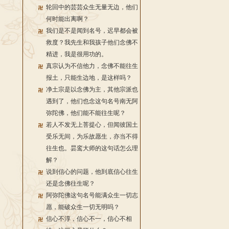
轮回中的芸芸众生无量无边，他们
何时能出离啊？
我们是不是闻到名号，迟早都会被
救度？我先生和我孩子他们念佛不
精进，我是很用功的。
真宗认为不信他力，念佛不能往生
报土，只能生边地，是这样吗？
净土宗是以念佛为主，其他宗派也
遇到了，他们也念这句名号南无阿
弥陀佛，他们能不能往生呢？
若人不发无上菩提心，但闻彼国土
受乐无间，为乐故愿生，亦当不得
往生也。昙鸾大师的这句话怎么理
解？
说到信心的问题，他到底信心往生
还是念佛往生呢？
阿弥陀佛这句名号能满众生一切志
愿，能破众生一切无明吗？
信心不淳，信心不一，信心不相