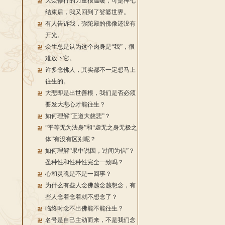
大众修行的力量很温暖，可是禅七
结束后，我又回到了娑婆世界。
有人告诉我，弥陀殿的佛像还没有
开光。
众生总是认为这个肉身是“我”，很
难放下它。
许多念佛人，其实都不一定想马上
往生的。
大悲即是出世善根，我们是否必须
要发大悲心才能往生？
如何理解“正道大慈悲”？
“平等无为法身”和“虚无之身无极之
体”有没有区别呢？
如何理解“果中说因，过闻为信”？
圣种性和性种性完全一致吗？
心和灵魂是不是一回事？
为什么有些人念佛越念越想念，有
些人念着念着就不想念了？
临终时念不出佛能不能往生？
名号是自己主动而来，不是我们念