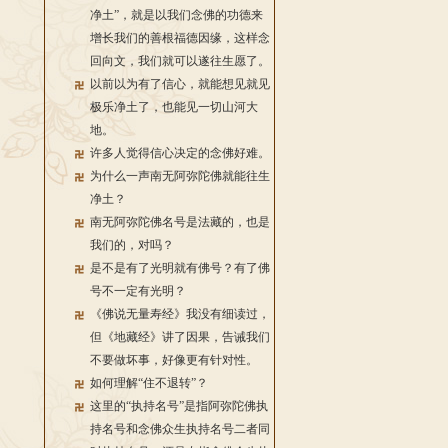
净土”，就是以我们念佛的功德来
增长我们的善根福德因缘，这样念
回向文，我们就可以遂往生愿了。
以前以为有了信心，就能想见就见
极乐净土了，也能见一切山河大
地。
许多人觉得信心决定的念佛好难。
为什么一声南无阿弥陀佛就能往生
净土？
南无阿弥陀佛名号是法藏的，也是
我们的，对吗？
是不是有了光明就有佛号？有了佛
号不一定有光明？
《佛说无量寿经》我没有细读过，
但《地藏经》讲了因果，告诫我们
不要做坏事，好像更有针对性。
如何理解“住不退转”？
这里的“执持名号”是指阿弥陀佛执
持名号和念佛众生执持名号二者同