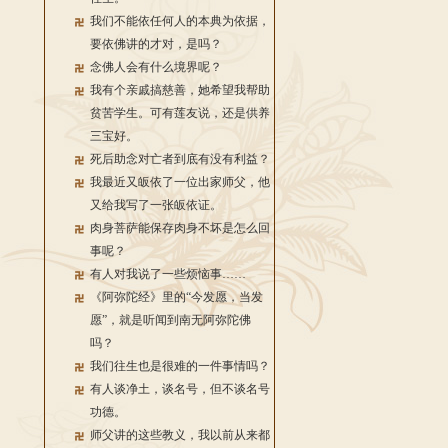
我们不能依任何人的本典为依据，
要依佛讲的才对，是吗？
念佛人会有什么境界呢？
我有个亲戚搞慈善，她希望我帮助
贫苦学生。可有莲友说，还是供养
三宝好。
死后助念对亡者到底有没有利益？
我最近又皈依了一位出家师父，他
又给我写了一张皈依证。
肉身菩萨能保存肉身不坏是怎么回
事呢？
有人对我说了一些烦恼事……
《阿弥陀经》里的“今发愿，当发
愿”，就是听闻到南无阿弥陀佛
吗？
我们往生也是很难的一件事情吗？
有人谈净土，谈名号，但不谈名号
功德。
师父讲的这些教义，我以前从来都