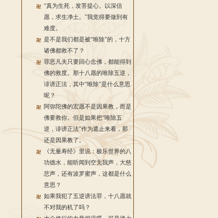
“真为生死，发菩提心。以深信
愿，求生净土。”我觉得要做到有
难度。
是不是我们都是被“唯除”的，十方
诸佛都救不了？
罪恶凡夫只要回心念佛，都能得到
佛的救度。那十八愿的唯除五逆，
诽谤正法，其中“唯除”是什么意思
呢？
阿弥陀佛的宏愿不是因果教，而是
佛要救你。但是如果把“唯除五
逆，诽谤正法”作为遮止来看，那
还是因果教了。
《无量寿经》里说：极乐世界的八
功德水，能听闻到空无我声，大慈
悲声，还有波罗蜜声，这都是什么
意思？
如果我犯了五逆谤法罪，十八愿就
不对我的机了吗？