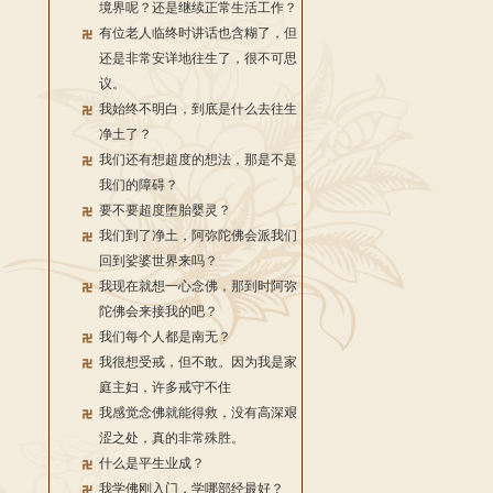
境界呢？还是继续正常生活工作？
有位老人临终时讲话也含糊了，但
还是非常安详地往生了，很不可思
议。
我始终不明白，到底是什么去往生
净土了？
我们还有想超度的想法，那是不是
我们的障碍？
要不要超度堕胎婴灵？
我们到了净土，阿弥陀佛会派我们
回到娑婆世界来吗？
我现在就想一心念佛，那到时阿弥
陀佛会来接我的吧？
我们每个人都是南无？
我很想受戒，但不敢。因为我是家
庭主妇，许多戒守不住
我感觉念佛就能得救，没有高深艰
涩之处，真的非常殊胜。
什么是平生业成？
我学佛刚入门，学哪部经最好？