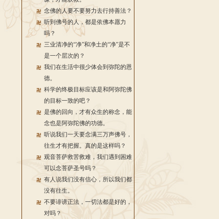
念佛的人要不要努力去行持善法？
听到佛号的人，都是依佛本愿力
吗？
三业清净的“净”和净土的“净”是不
是一个层次的？
我们在生活中很少体会到弥陀的恩
德。
科学的终极目标应该是和阿弥陀佛
的目标一致的吧？
是佛的回向，才有众生的称念，能
念也是阿弥陀佛的功德。
听说我们一天要念满三万声佛号，
往生才有把握。真的是这样吗？
观音菩萨救苦救难，我们遇到困难
可以念菩萨圣号吗？
有人说我们没有信心，所以我们都
没有往生。
不要诽谤正法，一切法都是好的，
对吗？