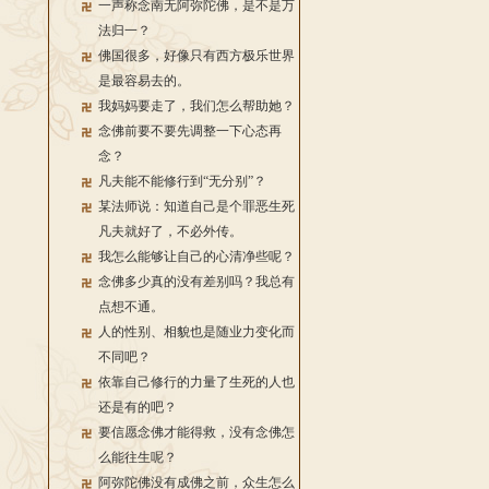
一声称念南无阿弥陀佛，是不是万
法归一？
佛国很多，好像只有西方极乐世界
是最容易去的。
我妈妈要走了，我们怎么帮助她？
念佛前要不要先调整一下心态再
念？
凡夫能不能修行到“无分别”？
某法师说：知道自己是个罪恶生死
凡夫就好了，不必外传。
我怎么能够让自己的心清净些呢？
念佛多少真的没有差别吗？我总有
点想不通。
人的性别、相貌也是随业力变化而
不同吧？
依靠自己修行的力量了生死的人也
还是有的吧？
要信愿念佛才能得救，没有念佛怎
么能往生呢？
阿弥陀佛没有成佛之前，众生怎么