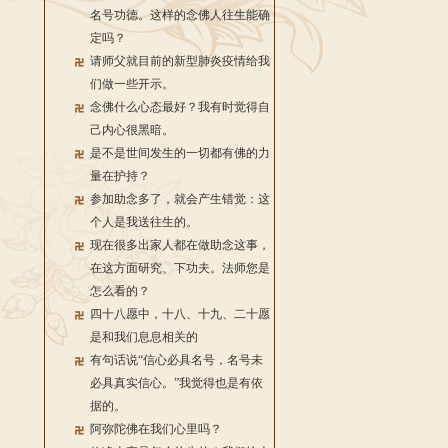
名号功德。这样的念佛人往生能确
定吗？
请师父就目前的新型肺炎疫情给我
们做一些开示。
念佛什么心态最好？我有时觉得自
己内心很黑暗。
是不是世间发生的一切都有佛的力
量在护持？
参加助念多了，就会产生错觉：这
个人是我送往生的。
现在很多出家人都在做助念这事，
在这方面研究、下功夫。法师您是
怎么看的？
四十八愿中，十八、十九、二十愿
是和我们息息相关的
有句话说“信心必具名号，名号未
必具真实信心。”我觉得也是有依
据的。
阿弥陀佛在我们心里吗？