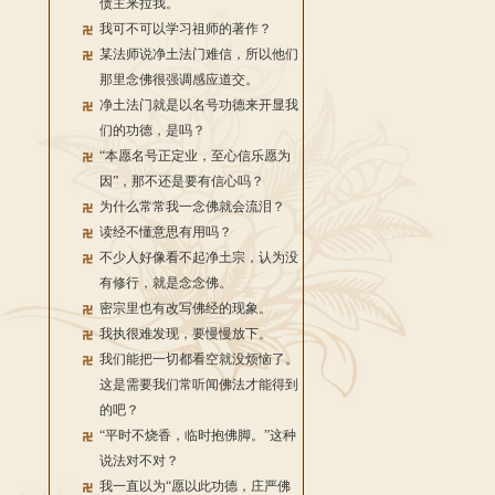
债主来拉我。
我可不可以学习祖师的著作？
某法师说净土法门难信，所以他们
那里念佛很强调感应道交。
净土法门就是以名号功德来开显我
们的功德，是吗？
“本愿名号正定业，至心信乐愿为
因”，那不还是要有信心吗？
为什么常常我一念佛就会流泪？
读经不懂意思有用吗？
不少人好像看不起净土宗，认为没
有修行，就是念念佛。
密宗里也有改写佛经的现象。
我执很难发现，要慢慢放下。
我们能把一切都看空就没烦恼了。
这是需要我们常听闻佛法才能得到
的吧？
“平时不烧香，临时抱佛脚。”这种
说法对不对？
我一直以为“愿以此功德，庄严佛