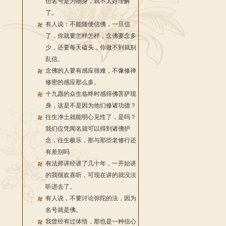
但名号是为物身，就不太好理解
了。
有人说：不能随便信佛，一旦信
了，你就要怎样怎样，念佛要念多
少，还要每天磕头，你做不到就别
乱信。
念佛的人要有感应很难，不像修禅
修密的感应那么多。
十九愿的众生临终时感得佛菩萨现
身，这是不是因为他们修诸功德？
往生净土就能明心见性了，是吗？
我们仅凭闻名就可以得到诸佛护
念，往生极乐，那与那些老修行还
有差别吗
有法师讲经讲了几十年，一开始讲
的我很欢喜听，可现在讲的就没法
听进去了。
有人说，不要讨论弥陀的法，因为
名号就是佛。
我曾经有过体悟，那也是一种信心