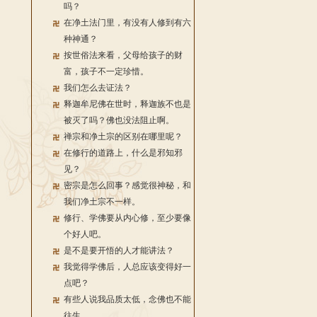
吗？
在净土法门里，有没有人修到有六
种神通？
按世俗法来看，父母给孩子的财
富，孩子不一定珍惜。
我们怎么去证法？
释迦牟尼佛在世时，释迦族不也是
被灭了吗？佛也没法阻止啊。
禅宗和净土宗的区别在哪里呢？
在修行的道路上，什么是邪知邪
见？
密宗是怎么回事？感觉很神秘，和
我们净土宗不一样。
修行、学佛要从内心修，至少要像
个好人吧。
是不是要开悟的人才能讲法？
我觉得学佛后，人总应该变得好一
点吧？
有些人说我品质太低，念佛也不能
往生。