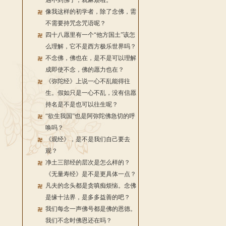
遇不到佛了，就麻烦啦。
像我这样的初学者，除了念佛，需
不需要持咒念咒语呢？
四十八愿里有一个“他方国土”该怎
么理解，它不是西方极乐世界吗？
不念佛，佛也在，是不是可以理解
成即使不念，佛的愿力也在？
《弥陀经》上说一心不乱能得往
生。假如只是一心不乱，没有信愿
持名是不是也可以往生呢？
“欲生我国”也是阿弥陀佛急切的呼
唤吗？
《观经》，是不是我们自己要去
观？
净土三部经的层次是怎么样的？
《无量寿经》是不是更具体一点？
凡夫的念头都是贪嗔痴烦恼。念佛
是缘十法界，是多多益善的吧？
我们每念一声佛号都是佛的恩德。
我们不念时佛恩还在吗？