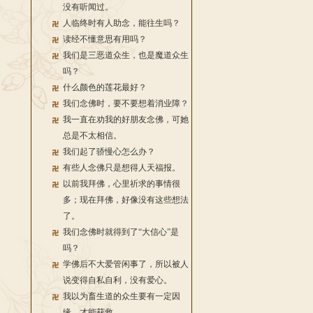
没有听闻过。
人临终时有人助念，能往生吗？
读经不懂意思有用吗？
我们是三恶道众生，也是魔道众生
吗？
什么颜色的莲花最好？
我们念佛时，要不要想着消业障？
我一直在劝我的好朋友念佛，可她
总是不太相信。
我们起了骄慢心怎么办？
有些人念佛只是想得人天福报。
以前我拜佛，心里祈求的事情很
多；现在拜佛，好像没有这些想法
了。
我们念佛时就得到了“大信心”是
吗？
学佛后不大爱管闲事了，所以被人
说变得自私自利，没有爱心。
我以为畜生道的众生要有一定因
缘，才能获救。