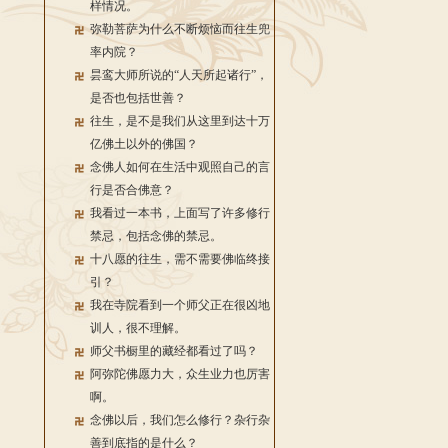
样情况。
弥勒菩萨为什么不断烦恼而往生兜
率内院？
昙鸾大师所说的“人天所起诸行”，
是否也包括世善？
往生，是不是我们从这里到达十万
亿佛土以外的佛国？
念佛人如何在生活中观照自己的言
行是否合佛意？
我看过一本书，上面写了许多修行
禁忌，包括念佛的禁忌。
十八愿的往生，需不需要佛临终接
引？
我在寺院看到一个师父正在很凶地
训人，很不理解。
师父书橱里的藏经都看过了吗？
阿弥陀佛愿力大，众生业力也厉害
啊。
念佛以后，我们怎么修行？杂行杂
善到底指的是什么？