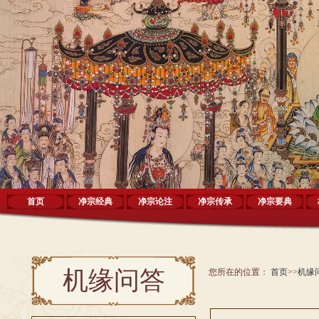
首页
净宗经典
净宗论注
净宗传承
净宗要典
机缘问答
您所在的位置：
首页
>>
机缘