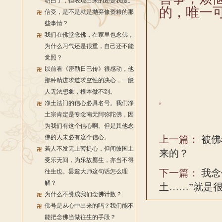
明白了，但表现出来的还是我慢。
的，唯一
信受，是不是就是抛弃修资粮的那
些事情？
我们在佛堂念佛，在家里也念佛，
为什么习气还是很重，自己还不能
觉照？
以前看《密勒日巴传》很感动，他
那种精进求道求空性的决心，一般
人无法想象，根本做不到。
净土法门的信心必具名号。我们净
'
土宗肯定是专念南无阿弥陀佛，因
为我们有这个信心啊。但是其他念
佛的人未必有这个信心。
上一篇：
被佛
若人不发无上菩提心，但闻彼国土
来的？
受乐无间，为乐故愿生，亦当不得
下一篇：
我念
往生也。昙鸾大师这句话怎么理
解？
土……”就是
为什么不赞成我们念佛计数？
佛号是从心中出来的吗？我们能不
能把念佛当做往生的手段？