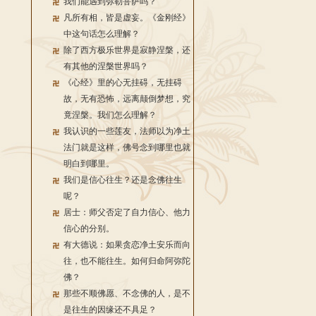
我们能遇到弥勒菩萨吗？
凡所有相，皆是虚妄。《金刚经》
中这句话怎么理解？
除了西方极乐世界是寂静涅槃，还
有其他的涅槃世界吗？
《心经》里的心无挂碍，无挂碍
故，无有恐怖，远离颠倒梦想，究
竟涅槃。我们怎么理解？
我认识的一些莲友，法师以为净土
法门就是这样，佛号念到哪里也就
明白到哪里。
我们是信心往生？还是念佛往生
呢？
居士：师父否定了自力信心、他力
信心的分别。
有大德说：如果贪恋净土安乐而向
往，也不能往生。如何归命阿弥陀
佛？
那些不顺佛愿、不念佛的人，是不
是往生的因缘还不具足？