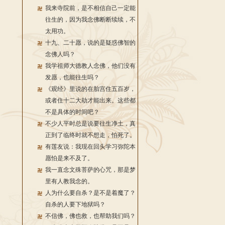
我来寺院前，是不相信自己一定能
往生的，因为我念佛断断续续，不
太用功。
十九、二十愿，说的是疑惑佛智的
念佛人吗？
我学祖师大德教人念佛，他们没有
发愿，也能往生吗？
《观经》里说的在胎宫住五百岁，
或者住十二大劫才能出来。这些都
不是具体的时间吧？
不少人平时总是说要往生净土，真
正到了临终时就不想走，怕死了。
有莲友说：我现在回头学习弥陀本
愿怕是来不及了。
我一直念文殊菩萨的心咒，那是梦
里有人教我念的。
人为什么要自杀？是不是着魔了？
自杀的人要下地狱吗？
不信佛，佛也救，也帮助我们吗？