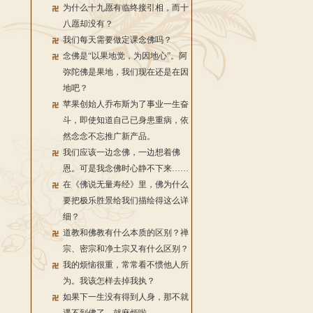
为什么十九愿有临终接引相，而十
八愿却没有？
我们每天需要做定课念佛吗？
念佛是“以果地觉，为因地心”。阿
弥陀佛是果地，我们现在还是在因
地吧？
苹果创始人乔布斯为了事业一生奋
斗，即使知道自己已身患重病，依
然念念不忘推广新产品。
我们应该一边念佛，一边想着佛
恩。可是我念佛时心静不下来……
在《佛说无量寿经》里，佛为什么
要把极乐胜景给我们描绘得这么详
细？
道教和佛教有什么本质的区别？禅
宗、密宗和净土宗又有什么区别？
我的烦恼很重，常常看不惯他人所
为。我该怎样去掉我执？
如果下一生没有得到人身，那不就