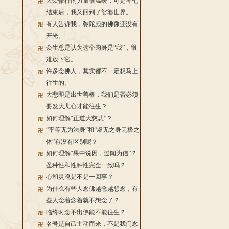
大众修行的力量很温暖，可是禅七
结束后，我又回到了娑婆世界。
有人告诉我，弥陀殿的佛像还没有
开光。
众生总是认为这个肉身是“我”，很
难放下它。
许多念佛人，其实都不一定想马上
往生的。
大悲即是出世善根，我们是否必须
要发大悲心才能往生？
如何理解“正道大慈悲”？
“平等无为法身”和“虚无之身无极之
体”有没有区别呢？
如何理解“果中说因，过闻为信”？
圣种性和性种性完全一致吗？
心和灵魂是不是一回事？
为什么有些人念佛越念越想念，有
些人念着念着就不想念了？
临终时念不出佛能不能往生？
名号是自己主动而来，不是我们念