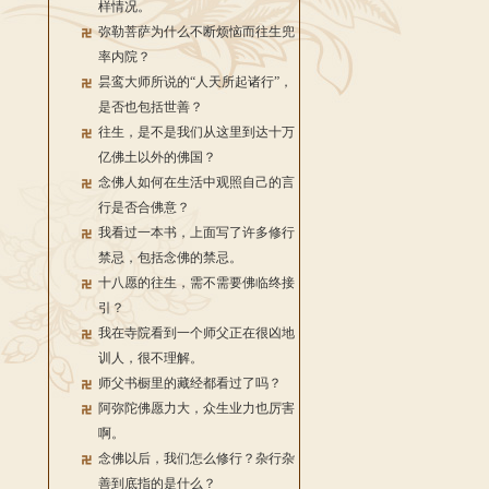
样情况。
弥勒菩萨为什么不断烦恼而往生兜
率内院？
昙鸾大师所说的“人天所起诸行”，
是否也包括世善？
往生，是不是我们从这里到达十万
亿佛土以外的佛国？
念佛人如何在生活中观照自己的言
行是否合佛意？
我看过一本书，上面写了许多修行
禁忌，包括念佛的禁忌。
十八愿的往生，需不需要佛临终接
引？
我在寺院看到一个师父正在很凶地
训人，很不理解。
师父书橱里的藏经都看过了吗？
阿弥陀佛愿力大，众生业力也厉害
啊。
念佛以后，我们怎么修行？杂行杂
善到底指的是什么？