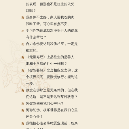
的表现，但那也不是往生的依凭，
对吗？
我身体不太好，家人要我吃的肉，
我吃了些。可心里有点不安。
学习性功德成就对净业行人的信愿
有什么帮助？
自力念佛要达到和佛相应，一定是
很难的。
《无量寿经》上品往生的是善人，
那和十八愿的往生一样吗？
《弥陀要解》念念相应念念佛，这
个境界很高，要慢慢修行才能到这
一步。
救度在佛那边是无条件的，但在我
们这边，是不是要达到某种状态？
阿弥陀佛在我们心中吗？
阿弥陀佛、极乐世界是在我们心里
还是心外？
我很担心临命终时恶业现前，怨亲