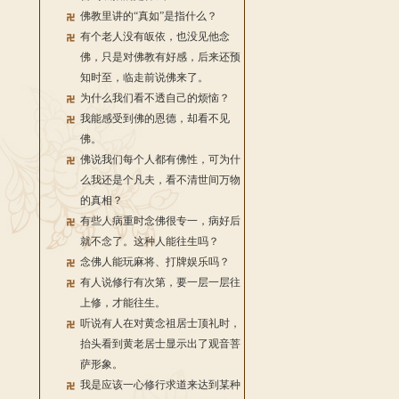
佛教里讲的“真如”是指什么？
有个老人没有皈依，也没见他念
佛，只是对佛教有好感，后来还预
知时至，临走前说佛来了。
为什么我们看不透自己的烦恼？
我能感受到佛的恩德，却看不见
佛。
佛说我们每个人都有佛性，可为什
么我还是个凡夫，看不清世间万物
的真相？
有些人病重时念佛很专一，病好后
就不念了。这种人能往生吗？
念佛人能玩麻将、打牌娱乐吗？
有人说修行有次第，要一层一层往
上修，才能往生。
听说有人在对黄念祖居士顶礼时，
抬头看到黄老居士显示出了观音菩
萨形象。
我是应该一心修行求道来达到某种