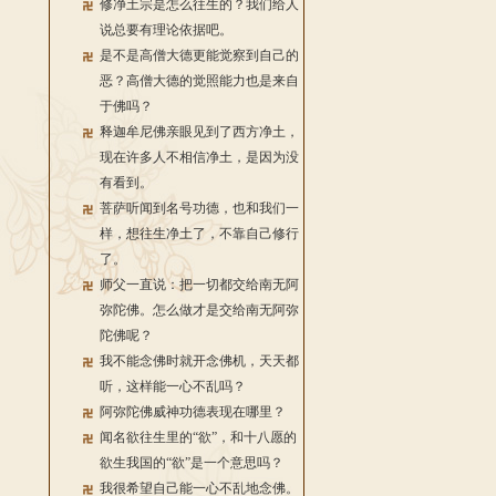
修净土宗是怎么往生的？我们给人
说总要有理论依据吧。
是不是高僧大德更能觉察到自己的
恶？高僧大德的觉照能力也是来自
于佛吗？
释迦牟尼佛亲眼见到了西方净土，
现在许多人不相信净土，是因为没
有看到。
菩萨听闻到名号功德，也和我们一
样，想往生净土了，不靠自己修行
了。
师父一直说：把一切都交给南无阿
弥陀佛。怎么做才是交给南无阿弥
陀佛呢？
我不能念佛时就开念佛机，天天都
听，这样能一心不乱吗？
阿弥陀佛威神功德表现在哪里？
闻名欲往生里的“欲”，和十八愿的
欲生我国的“欲”是一个意思吗？
我很希望自己能一心不乱地念佛。