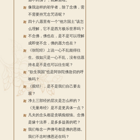
遇不到佛了，就麻烦啦。
像我这样的初学者，除了念佛，需
不需要持咒念咒语呢？
四十八愿里有一个“他方国土”该怎
么理解，它不是西方极乐世界吗？
不念佛，佛也在，是不是可以理解
成即使不念，佛的愿力也在？
《弥陀经》上说一心不乱能得往
生。假如只是一心不乱，没有信愿
持名是不是也可以往生呢？
“欲生我国”也是阿弥陀佛急切的呼
唤吗？
《观经》，是不是我们自己要去
观？
净土三部经的层次是怎么样的？
《无量寿经》是不是更具体一点？
凡夫的念头都是贪嗔痴烦恼。念佛
是缘十法界，是多多益善的吧？
我们每念一声佛号都是佛的恩德。
我们不念时佛恩还在吗？