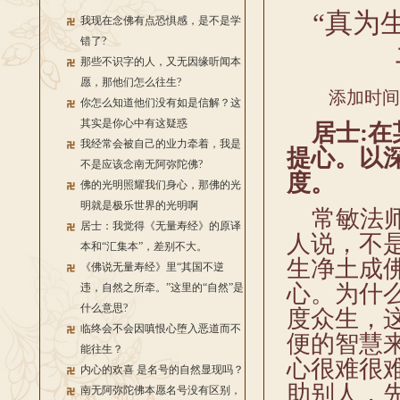
“真为
我现在念佛有点恐惧感，是不是学
错了?
那些不识字的人，又无因缘听闻本
愿，那他们怎么往生?
添加时间：2
你怎么知道他们没有如是信解？这
其实是你心中有这疑惑
居士:在
我经常会被自己的业力牵着，我是
提心。以
不是应该念南无阿弥陀佛?
度。
佛的光明照耀我们身心，那佛的光
明就是极乐世界的光明啊
常敏法师
居士：我觉得《无量寿经》的原译
人说，不
本和“汇集本”，差别不大。
生净土成
《佛说无量寿经》里“其国不逆
心。为什
违，自然之所牵。”这里的“自然”是
什么意思?
度众生，
临终会不会因嗔恨心堕入恶道而不
便的智慧
能往生？
心很难很
内心的欢喜 是名号的自然显现吗？
助别人，
南无阿弥陀佛本愿名号没有区别，