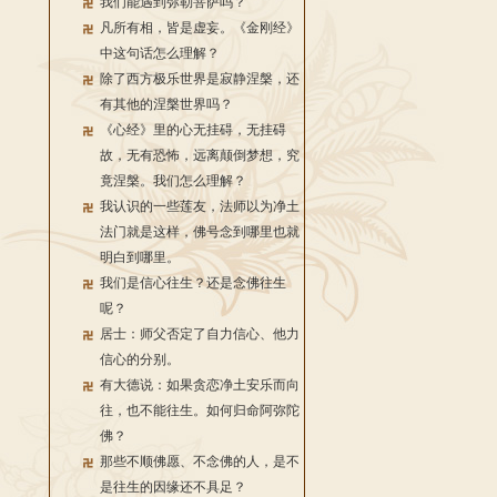
我们能遇到弥勒菩萨吗？
凡所有相，皆是虚妄。《金刚经》
中这句话怎么理解？
除了西方极乐世界是寂静涅槃，还
有其他的涅槃世界吗？
《心经》里的心无挂碍，无挂碍
故，无有恐怖，远离颠倒梦想，究
竟涅槃。我们怎么理解？
我认识的一些莲友，法师以为净土
法门就是这样，佛号念到哪里也就
明白到哪里。
我们是信心往生？还是念佛往生
呢？
居士：师父否定了自力信心、他力
信心的分别。
有大德说：如果贪恋净土安乐而向
往，也不能往生。如何归命阿弥陀
佛？
那些不顺佛愿、不念佛的人，是不
是往生的因缘还不具足？