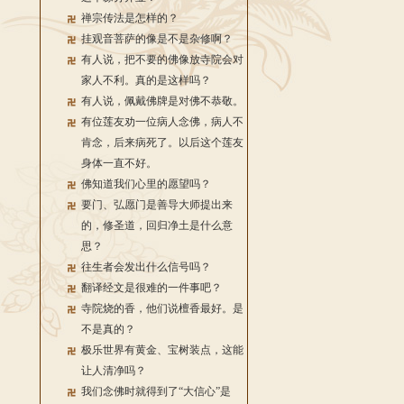
禅宗传法是怎样的？
挂观音菩萨的像是不是杂修啊？
有人说，把不要的佛像放寺院会对
家人不利。真的是这样吗？
有人说，佩戴佛牌是对佛不恭敬。
有位莲友劝一位病人念佛，病人不
肯念，后来病死了。以后这个莲友
身体一直不好。
佛知道我们心里的愿望吗？
要门、弘愿门是善导大师提出来
的，修圣道，回归净土是什么意
思？
往生者会发出什么信号吗？
翻译经文是很难的一件事吧？
寺院烧的香，他们说檀香最好。是
不是真的？
极乐世界有黄金、宝树装点，这能
让人清净吗？
我们念佛时就得到了“大信心”是