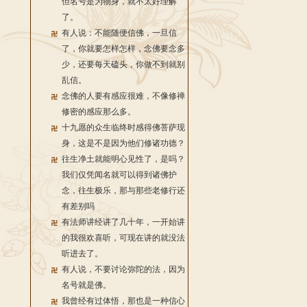
但名号是为物身，就不太好理解
了。
有人说：不能随便信佛，一旦信
了，你就要怎样怎样，念佛要念多
少，还要每天磕头，你做不到就别
乱信。
念佛的人要有感应很难，不像修禅
修密的感应那么多。
十九愿的众生临终时感得佛菩萨现
身，这是不是因为他们修诸功德？
往生净土就能明心见性了，是吗？
我们仅凭闻名就可以得到诸佛护
念，往生极乐，那与那些老修行还
有差别吗
有法师讲经讲了几十年，一开始讲
的我很欢喜听，可现在讲的就没法
听进去了。
有人说，不要讨论弥陀的法，因为
名号就是佛。
我曾经有过体悟，那也是一种信心