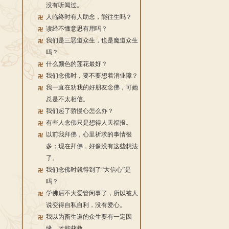
没有听闻过。
人临终时有人助念，能往生吗？
读经不懂意思有用吗？
我们是三恶道众生，也是魔道众生
吗？
什么颜色的莲花最好？
我们念佛时，要不要想着消业障？
我一直在劝我的好朋友念佛，可她
总是不太相信。
我们起了骄慢心怎么办？
有些人念佛只是想得人天福报。
以前我拜佛，心里祈求的事情很
多；现在拜佛，好像没有这些想法
了。
我们念佛时就得到了“大信心”是
吗？
学佛后不大爱管闲事了，所以被人
说变得自私自利，没有爱心。
我以为畜生道的众生要有一定因
缘，才能获救。