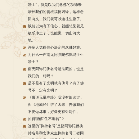
净土”，就是以我们念佛的功德来
增长我们的善根福德因缘，这样念
回向文，我们就可以遂往生愿了。
以前以为有了信心，就能想见就见
极乐净土了，也能见一切山河大
地。
许多人觉得信心决定的念佛好难。
为什么一声南无阿弥陀佛就能往生
净土？
南无阿弥陀佛名号是法藏的，也是
我们的，对吗？
是不是有了光明就有佛号？有了佛
号不一定有光明？
《佛说无量寿经》我没有细读过，
但《地藏经》讲了因果，告诫我们
不要做坏事，好像更有针对性。
如何理解“住不退转”？
这里的“执持名号”是指阿弥陀佛执
持名号和念佛众生执持名号二者同