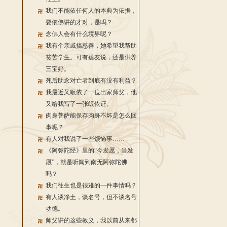
我们不能依任何人的本典为依据，
要依佛讲的才对，是吗？
念佛人会有什么境界呢？
我有个亲戚搞慈善，她希望我帮助
贫苦学生。可有莲友说，还是供养
三宝好。
死后助念对亡者到底有没有利益？
我最近又皈依了一位出家师父，他
又给我写了一张皈依证。
肉身菩萨能保存肉身不坏是怎么回
事呢？
有人对我说了一些烦恼事……
《阿弥陀经》里的“今发愿，当发
愿”，就是听闻到南无阿弥陀佛
吗？
我们往生也是很难的一件事情吗？
有人谈净土，谈名号，但不谈名号
功德。
师父讲的这些教义，我以前从来都