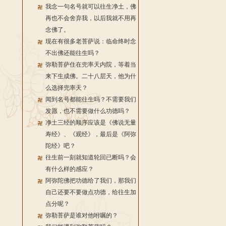
我念一句名号就可以往生净土，佛
再也不会舍弃我，以后我就不用再
念佛了。
现在有很多老菩萨说：临命终时念
不出佛还能往生吗？
弥勒菩萨住在兜率天内院，等着当
来下生成佛。二十八层天，他为什
么选择兜率天？
闻到名号都能往生吗？不需要我们
发愿，也不需要做什么功德吗？
净土三经的顺序应该是《佛说无量
寿经》、《观经》，最后是《阿弥
陀经》吧？
往生前一刻就知道轮回已断吗？会
有什么样的感应？
阿弥陀佛把功德给了我们，那我们
自己还要不要做点功德，给往生加
点分呢？
弥勒菩萨是谁对他咐嘱的？