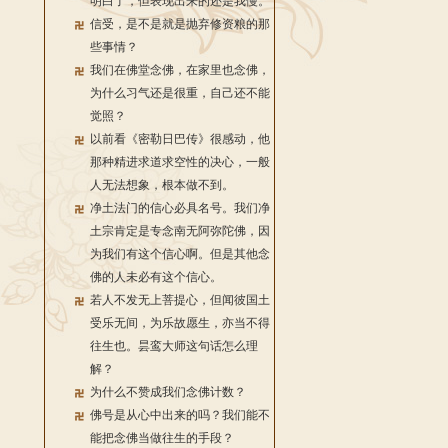
明白了，但表现出来的还是我慢。
信受，是不是就是抛弃修资粮的那
些事情？
我们在佛堂念佛，在家里也念佛，
为什么习气还是很重，自己还不能
觉照？
以前看《密勒日巴传》很感动，他
那种精进求道求空性的决心，一般
人无法想象，根本做不到。
净土法门的信心必具名号。我们净
土宗肯定是专念南无阿弥陀佛，因
为我们有这个信心啊。但是其他念
佛的人未必有这个信心。
若人不发无上菩提心，但闻彼国土
受乐无间，为乐故愿生，亦当不得
往生也。昙鸾大师这句话怎么理
解？
为什么不赞成我们念佛计数？
佛号是从心中出来的吗？我们能不
能把念佛当做往生的手段？