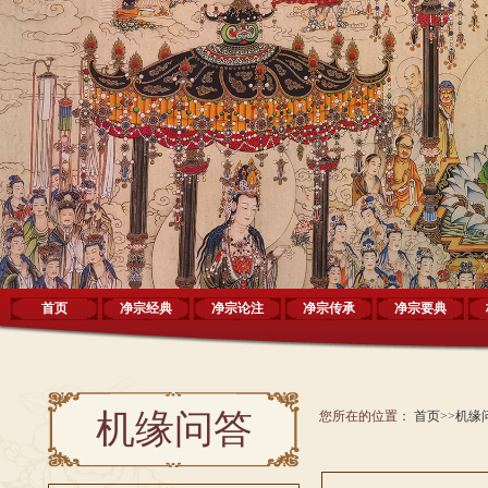
首页
净宗经典
净宗论注
净宗传承
净宗要典
机缘问答
您所在的位置：
首页
>>
机缘