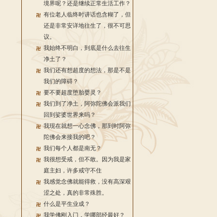
境界呢？还是继续正常生活工作？
有位老人临终时讲话也含糊了，但
还是非常安详地往生了，很不可思
议。
我始终不明白，到底是什么去往生
净土了？
我们还有想超度的想法，那是不是
我们的障碍？
要不要超度堕胎婴灵？
我们到了净土，阿弥陀佛会派我们
回到娑婆世界来吗？
我现在就想一心念佛，那到时阿弥
陀佛会来接我的吧？
我们每个人都是南无？
我很想受戒，但不敢。因为我是家
庭主妇，许多戒守不住
我感觉念佛就能得救，没有高深艰
涩之处，真的非常殊胜。
什么是平生业成？
我学佛刚入门，学哪部经最好？