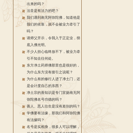
出来的吗？
法音是有法力的吧？
我们遇到南无阿弥陀佛，知道他是
我们的依靠，就不会被业力牵引了
吗？
请师父开示，令我入于正定业，彻
底入佛光明。
不少人担心临终放不下，被业力牵
引不知去往何处。
东方净土药师佛那里也是很好的，
为什么东方没有接引之说呢？
为什么有的修行人进了净土门，还
是会计度自己的东西？
净土宗的善知识是专门宣扬南无阿
弥陀佛名号功德的吗？
善人、恶人往生是没有差别的吗？
学佛要有法缘，那我们和阿弥陀佛
有法缘吗？
名号是实相身，很多人可以理解，