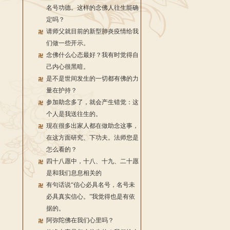
名号功德。这样的念佛人往生能确
定吗？
请师父就目前的新型肺炎疫情给我
们做一些开示。
念佛什么心态最好？我有时觉得自
己内心很黑暗。
是不是世间发生的一切都有佛的力
量在护持？
参加助念多了，就会产生错觉：这
个人是我送往生的。
现在很多出家人都在做助念这事，
在这方面研究、下功夫。法师您是
怎么看的？
四十八愿中，十八、十九、二十愿
是和我们息息相关的
有句话说“信心必具名号，名号未
必具真实信心。”我觉得也是有依
据的。
阿弥陀佛在我们心里吗？