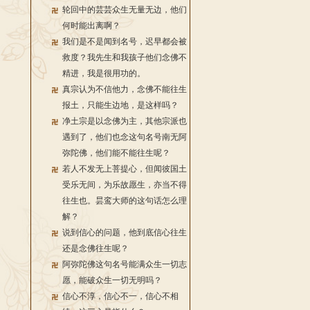
轮回中的芸芸众生无量无边，他们
何时能出离啊？
我们是不是闻到名号，迟早都会被
救度？我先生和我孩子他们念佛不
精进，我是很用功的。
真宗认为不信他力，念佛不能往生
报土，只能生边地，是这样吗？
净土宗是以念佛为主，其他宗派也
遇到了，他们也念这句名号南无阿
弥陀佛，他们能不能往生呢？
若人不发无上菩提心，但闻彼国土
受乐无间，为乐故愿生，亦当不得
往生也。昙鸾大师的这句话怎么理
解？
说到信心的问题，他到底信心往生
还是念佛往生呢？
阿弥陀佛这句名号能满众生一切志
愿，能破众生一切无明吗？
信心不淳，信心不一，信心不相