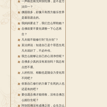
一声称念南无阿弥陀佛，是不是万
法归一？
佛国很多，好像只有西方极乐世界
是最容易去的。
我妈妈要走了，我们怎么帮助她？
念佛前要不要先调整一下心态再
念？
凡夫能不能修行到“无分别”？
某法师说：知道自己是个罪恶生死
凡夫就好了，不必外传。
我怎么能够让自己的心清净些呢？
念佛多少真的没有差别吗？我总有
点想不通。
人的性别、相貌也是随业力变化而
不同吧？
依靠自己修行的力量了生死的人也
还是有的吧？
要信愿念佛才能得救，没有念佛怎
么能往生呢？
阿弥陀佛没有成佛之前，众生怎么