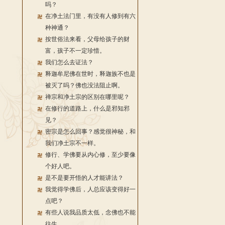
吗？
在净土法门里，有没有人修到有六
种神通？
按世俗法来看，父母给孩子的财
富，孩子不一定珍惜。
我们怎么去证法？
释迦牟尼佛在世时，释迦族不也是
被灭了吗？佛也没法阻止啊。
禅宗和净土宗的区别在哪里呢？
在修行的道路上，什么是邪知邪
见？
密宗是怎么回事？感觉很神秘，和
我们净土宗不一样。
修行、学佛要从内心修，至少要像
个好人吧。
是不是要开悟的人才能讲法？
我觉得学佛后，人总应该变得好一
点吧？
有些人说我品质太低，念佛也不能
往生。