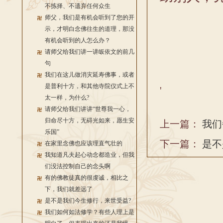
不拣择、不遗弃任何众生
师父，我们是有机会听到了您的开
示，才明白念佛往生的道理，那没
有机会听到的人怎么办？
请师父给我们讲一讲皈依文的前几
句
我们在这儿做消灾延寿佛事，或者
是普利十方，和其他寺院仪式上不
'
太一样，为什么?
请师父给我们讲讲“世尊我一心，
归命尽十方，无碍光如来，愿生安
上一篇：
我们
乐国”
下一篇：
是不
在家里念佛也应该理直气壮的
我知道凡夫起心动念都造业，但我
们没法控制自己的念头啊
有的佛教徒真的很虔诚，相比之
下，我们就差远了
是不是我们今生修行，来世受益?
我们如何如法修学？有些人理上是