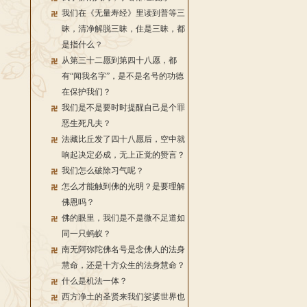
我们在《无量寿经》里读到普等三
昧，清净解脱三昧，住是三昧，都
是指什么？
从第三十二愿到第四十八愿，都
有“闻我名字”，是不是名号的功德
在保护我们？
我们是不是要时时提醒自己是个罪
恶生死凡夫？
法藏比丘发了四十八愿后，空中就
响起决定必成，无上正觉的赞言？
我们怎么破除习气呢？
怎么才能触到佛的光明？是要理解
佛恩吗？
佛的眼里，我们是不是微不足道如
同一只蚂蚁？
南无阿弥陀佛名号是念佛人的法身
慧命，还是十方众生的法身慧命？
什么是机法一体？
西方净土的圣贤来我们娑婆世界也