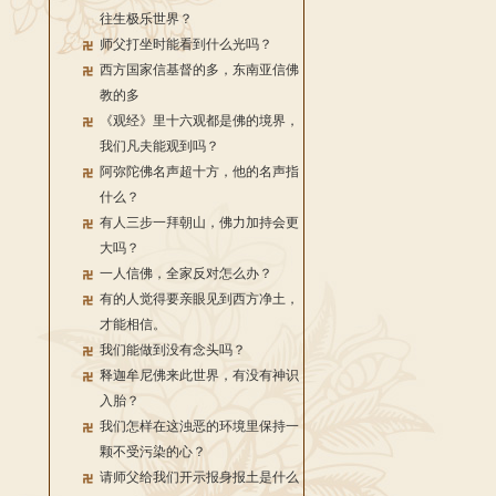
往生极乐世界？
师父打坐时能看到什么光吗？
西方国家信基督的多，东南亚信佛
教的多
《观经》里十六观都是佛的境界，
我们凡夫能观到吗？
阿弥陀佛名声超十方，他的名声指
什么？
有人三步一拜朝山，佛力加持会更
大吗？
一人信佛，全家反对怎么办？
有的人觉得要亲眼见到西方净土，
才能相信。
我们能做到没有念头吗？
释迦牟尼佛来此世界，有没有神识
入胎？
我们怎样在这浊恶的环境里保持一
颗不受污染的心？
请师父给我们开示报身报土是什么