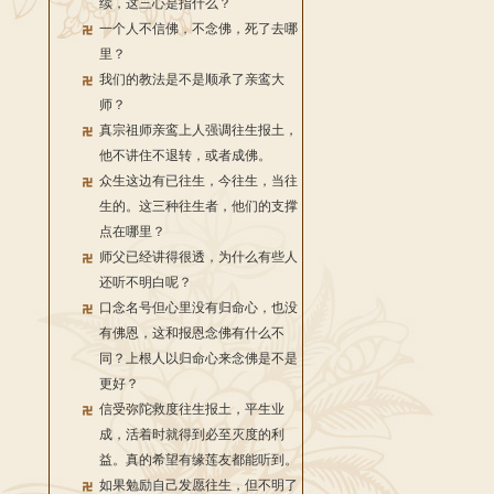
续，这三心是指什么？
一个人不信佛，不念佛，死了去哪
里？
我们的教法是不是顺承了亲鸾大
师？
真宗祖师亲鸾上人强调往生报土，
他不讲住不退转，或者成佛。
众生这边有已往生，今往生，当往
生的。这三种往生者，他们的支撑
点在哪里？
师父已经讲得很透，为什么有些人
还听不明白呢？
口念名号但心里没有归命心，也没
有佛恩，这和报恩念佛有什么不
同？上根人以归命心来念佛是不是
更好？
信受弥陀救度往生报土，平生业
成，活着时就得到必至灭度的利
益。真的希望有缘莲友都能听到。
如果勉励自己发愿往生，但不明了