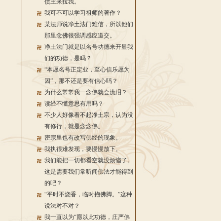
债主来拉我。
我可不可以学习祖师的著作？
某法师说净土法门难信，所以他们
那里念佛很强调感应道交。
净土法门就是以名号功德来开显我
们的功德，是吗？
“本愿名号正定业，至心信乐愿为
因”，那不还是要有信心吗？
为什么常常我一念佛就会流泪？
读经不懂意思有用吗？
不少人好像看不起净土宗，认为没
有修行，就是念念佛。
密宗里也有改写佛经的现象。
我执很难发现，要慢慢放下。
我们能把一切都看空就没烦恼了。
这是需要我们常听闻佛法才能得到
的吧？
“平时不烧香，临时抱佛脚。”这种
说法对不对？
我一直以为“愿以此功德，庄严佛