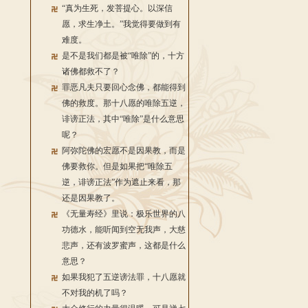
“真为生死，发菩提心。以深信
愿，求生净土。”我觉得要做到有
难度。
是不是我们都是被“唯除”的，十方
诸佛都救不了？
罪恶凡夫只要回心念佛，都能得到
佛的救度。那十八愿的唯除五逆，
诽谤正法，其中“唯除”是什么意思
呢？
阿弥陀佛的宏愿不是因果教，而是
佛要救你。但是如果把“唯除五
逆，诽谤正法”作为遮止来看，那
还是因果教了。
《无量寿经》里说：极乐世界的八
功德水，能听闻到空无我声，大慈
悲声，还有波罗蜜声，这都是什么
意思？
如果我犯了五逆谤法罪，十八愿就
不对我的机了吗？