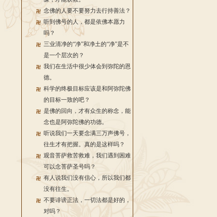
念佛的人要不要努力去行持善法？
听到佛号的人，都是依佛本愿力
吗？
三业清净的“净”和净土的“净”是不
是一个层次的？
我们在生活中很少体会到弥陀的恩
德。
科学的终极目标应该是和阿弥陀佛
的目标一致的吧？
是佛的回向，才有众生的称念，能
念也是阿弥陀佛的功德。
听说我们一天要念满三万声佛号，
往生才有把握。真的是这样吗？
观音菩萨救苦救难，我们遇到困难
可以念菩萨圣号吗？
有人说我们没有信心，所以我们都
没有往生。
不要诽谤正法，一切法都是好的，
对吗？