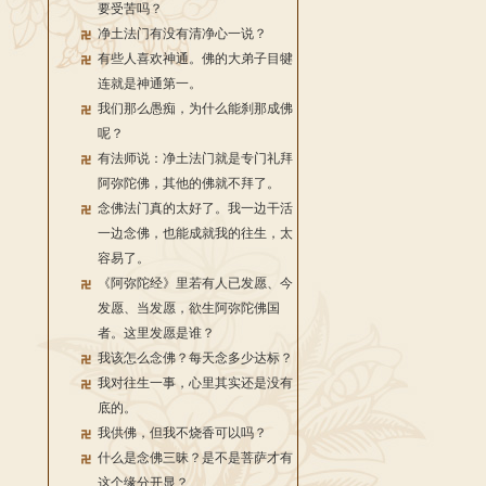
要受苦吗？
净土法门有没有清净心一说？
有些人喜欢神通。佛的大弟子目犍
连就是神通第一。
我们那么愚痴，为什么能刹那成佛
呢？
有法师说：净土法门就是专门礼拜
阿弥陀佛，其他的佛就不拜了。
念佛法门真的太好了。我一边干活
一边念佛，也能成就我的往生，太
容易了。
《阿弥陀经》里若有人已发愿、今
发愿、当发愿，欲生阿弥陀佛国
者。这里发愿是谁？
我该怎么念佛？每天念多少达标？
我对往生一事，心里其实还是没有
底的。
我供佛，但我不烧香可以吗？
什么是念佛三昧？是不是菩萨才有
这个缘分开显？