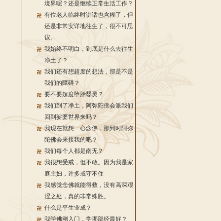
境界呢？还是继续正常生活工作？
有位老人临终时讲话也含糊了，但
还是非常安详地往生了，很不可思
议。
我始终不明白，到底是什么去往生
净土了？
我们还有想超度的想法，那是不是
我们的障碍？
要不要超度堕胎婴灵？
我们到了净土，阿弥陀佛会派我们
回到娑婆世界来吗？
我现在就想一心念佛，那到时阿弥
陀佛会来接我的吧？
我们每个人都是南无？
我很想受戒，但不敢。因为我是家
庭主妇，许多戒守不住
我感觉念佛就能得救，没有高深艰
涩之处，真的非常殊胜。
什么是平生业成？
我学佛刚入门，学哪部经最好？