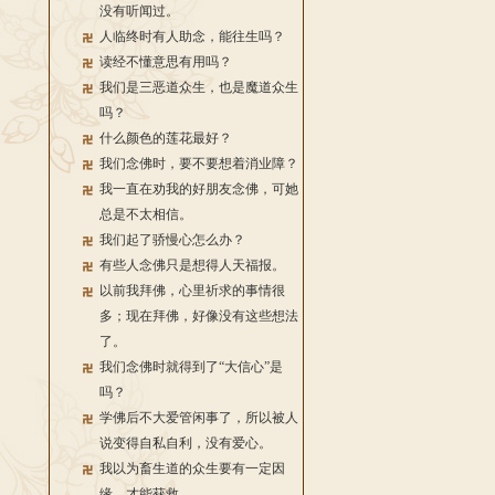
没有听闻过。
人临终时有人助念，能往生吗？
读经不懂意思有用吗？
我们是三恶道众生，也是魔道众生
吗？
什么颜色的莲花最好？
我们念佛时，要不要想着消业障？
我一直在劝我的好朋友念佛，可她
总是不太相信。
我们起了骄慢心怎么办？
有些人念佛只是想得人天福报。
以前我拜佛，心里祈求的事情很
多；现在拜佛，好像没有这些想法
了。
我们念佛时就得到了“大信心”是
吗？
学佛后不大爱管闲事了，所以被人
说变得自私自利，没有爱心。
我以为畜生道的众生要有一定因
缘，才能获救。