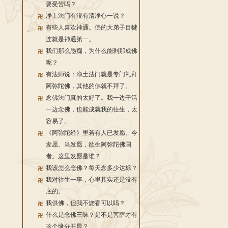
要受苦吗？
净土法门有没有清净心一说？
有些人喜欢神通。佛的大弟子目犍
连就是神通第一。
我们那么愚痴，为什么能刹那成佛
呢？
有法师说：净土法门就是专门礼拜
阿弥陀佛，其他的佛就不拜了。
念佛法门真的太好了。我一边干活
一边念佛，也能成就我的往生，太
容易了。
《阿弥陀经》里若有人已发愿、今
发愿、当发愿，欲生阿弥陀佛国
者。这里发愿是谁？
我该怎么念佛？每天念多少达标？
我对往生一事，心里其实还是没有
底的。
我供佛，但我不烧香可以吗？
什么是念佛三昧？是不是菩萨才有
这个缘分开显？