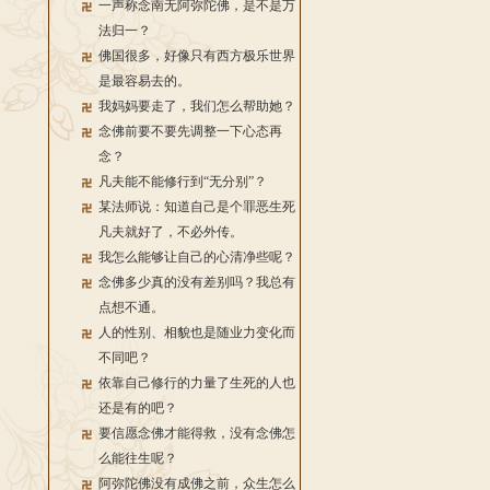
一声称念南无阿弥陀佛，是不是万
法归一？
佛国很多，好像只有西方极乐世界
是最容易去的。
我妈妈要走了，我们怎么帮助她？
念佛前要不要先调整一下心态再
念？
凡夫能不能修行到“无分别”？
某法师说：知道自己是个罪恶生死
凡夫就好了，不必外传。
我怎么能够让自己的心清净些呢？
念佛多少真的没有差别吗？我总有
点想不通。
人的性别、相貌也是随业力变化而
不同吧？
依靠自己修行的力量了生死的人也
还是有的吧？
要信愿念佛才能得救，没有念佛怎
么能往生呢？
阿弥陀佛没有成佛之前，众生怎么