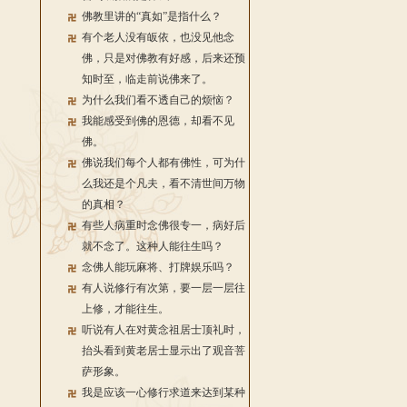
佛教里讲的“真如”是指什么？
有个老人没有皈依，也没见他念
佛，只是对佛教有好感，后来还预
知时至，临走前说佛来了。
为什么我们看不透自己的烦恼？
我能感受到佛的恩德，却看不见
佛。
佛说我们每个人都有佛性，可为什
么我还是个凡夫，看不清世间万物
的真相？
有些人病重时念佛很专一，病好后
就不念了。这种人能往生吗？
念佛人能玩麻将、打牌娱乐吗？
有人说修行有次第，要一层一层往
上修，才能往生。
听说有人在对黄念祖居士顶礼时，
抬头看到黄老居士显示出了观音菩
萨形象。
我是应该一心修行求道来达到某种