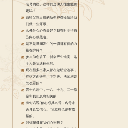
名号功德。这样的念佛人往生能确
定吗？
请师父就目前的新型肺炎疫情给我
们做一些开示。
念佛什么心态最好？我有时觉得自
己内心很黑暗。
是不是世间发生的一切都有佛的力
量在护持？
参加助念多了，就会产生错觉：这
个人是我送往生的。
现在很多出家人都在做助念这事，
在这方面研究、下功夫。法师您是
怎么看的？
四十八愿中，十八、十九、二十愿
是和我们息息相关的
有句话说“信心必具名号，名号未
必具真实信心。”我觉得也是有依
据的。
阿弥陀佛在我们心里吗？