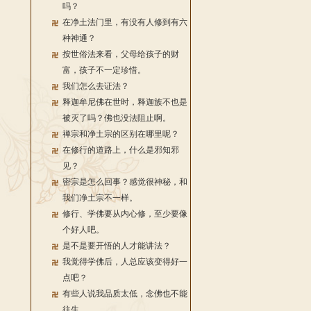
吗？
在净土法门里，有没有人修到有六
种神通？
按世俗法来看，父母给孩子的财
富，孩子不一定珍惜。
我们怎么去证法？
释迦牟尼佛在世时，释迦族不也是
被灭了吗？佛也没法阻止啊。
禅宗和净土宗的区别在哪里呢？
在修行的道路上，什么是邪知邪
见？
密宗是怎么回事？感觉很神秘，和
我们净土宗不一样。
修行、学佛要从内心修，至少要像
个好人吧。
是不是要开悟的人才能讲法？
我觉得学佛后，人总应该变得好一
点吧？
有些人说我品质太低，念佛也不能
往生。