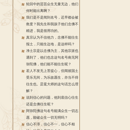
轮回中的芸芸众生无量无边，他们
何时能出离啊？
我们是不是闻到名号，迟早都会被
救度？我先生和我孩子他们念佛不
精进，我是很用功的。
真宗认为不信他力，念佛不能往生
报土，只能生边地，是这样吗？
净土宗是以念佛为主，其他宗派也
遇到了，他们也念这句名号南无阿
弥陀佛，他们能不能往生呢？
若人不发无上菩提心，但闻彼国土
受乐无间，为乐故愿生，亦当不得
往生也。昙鸾大师的这句话怎么理
解？
说到信心的问题，他到底信心往生
还是念佛往生呢？
阿弥陀佛这句名号能满众生一切志
愿，能破众生一切无明吗？
信心不淳，信心不一，信心不相