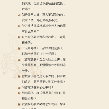
的表现，但那也不是往生的依凭，
对吗？
我身体不太好，家人要我吃的肉，
我吃了些。可心里有点不安。
学习性功德成就对净业行人的信愿
有什么帮助？
自力念佛要达到和佛相应，一定是
很难的。
《无量寿经》上品往生的是善人，
那和十八愿的往生一样吗？
《弥陀要解》念念相应念念佛，这
个境界很高，要慢慢修行才能到这
一步。
救度在佛那边是无条件的，但在我
们这边，是不是要达到某种状态？
阿弥陀佛在我们心中吗？
阿弥陀佛、极乐世界是在我们心里
还是心外？
我很担心临命终时恶业现前，怨亲