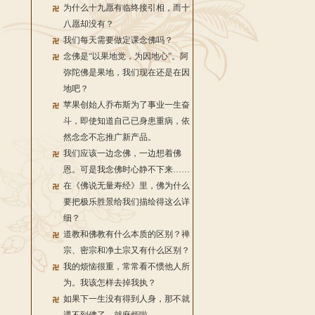
为什么十九愿有临终接引相，而十
八愿却没有？
我们每天需要做定课念佛吗？
念佛是“以果地觉，为因地心”。阿
弥陀佛是果地，我们现在还是在因
地吧？
苹果创始人乔布斯为了事业一生奋
斗，即使知道自己已身患重病，依
然念念不忘推广新产品。
我们应该一边念佛，一边想着佛
恩。可是我念佛时心静不下来……
在《佛说无量寿经》里，佛为什么
要把极乐胜景给我们描绘得这么详
细？
道教和佛教有什么本质的区别？禅
宗、密宗和净土宗又有什么区别？
我的烦恼很重，常常看不惯他人所
为。我该怎样去掉我执？
如果下一生没有得到人身，那不就