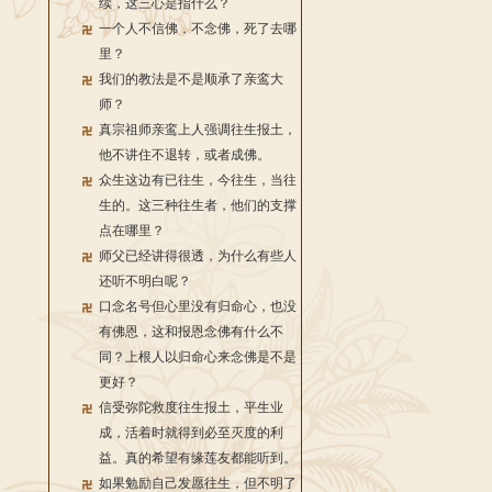
续，这三心是指什么？
一个人不信佛，不念佛，死了去哪
里？
我们的教法是不是顺承了亲鸾大
师？
真宗祖师亲鸾上人强调往生报土，
他不讲住不退转，或者成佛。
众生这边有已往生，今往生，当往
生的。这三种往生者，他们的支撑
点在哪里？
师父已经讲得很透，为什么有些人
还听不明白呢？
口念名号但心里没有归命心，也没
有佛恩，这和报恩念佛有什么不
同？上根人以归命心来念佛是不是
更好？
信受弥陀救度往生报土，平生业
成，活着时就得到必至灭度的利
益。真的希望有缘莲友都能听到。
如果勉励自己发愿往生，但不明了