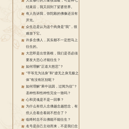
大众修行的力量很温暖，可是禅七
结束后，我又回到了娑婆世界。
有人告诉我，弥陀殿的佛像还没有
开光。
众生总是认为这个肉身是“我”，很
难放下它。
许多念佛人，其实都不一定想马上
往生的。
大悲即是出世善根，我们是否必须
要发大悲心才能往生？
如何理解“正道大慈悲”？
“平等无为法身”和“虚无之身无极之
体”有没有区别呢？
如何理解“果中说因，过闻为信”？
圣种性和性种性完全一致吗？
心和灵魂是不是一回事？
为什么有些人念佛越念越想念，有
些人念着念着就不想念了？
临终时念不出佛能不能往生？
名号是自己主动而来，不是我们念