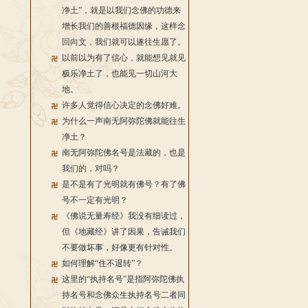
净土”，就是以我们念佛的功德来
增长我们的善根福德因缘，这样念
回向文，我们就可以遂往生愿了。
以前以为有了信心，就能想见就见
极乐净土了，也能见一切山河大
地。
许多人觉得信心决定的念佛好难。
为什么一声南无阿弥陀佛就能往生
净土？
南无阿弥陀佛名号是法藏的，也是
我们的，对吗？
是不是有了光明就有佛号？有了佛
号不一定有光明？
《佛说无量寿经》我没有细读过，
但《地藏经》讲了因果，告诫我们
不要做坏事，好像更有针对性。
如何理解“住不退转”？
这里的“执持名号”是指阿弥陀佛执
持名号和念佛众生执持名号二者同