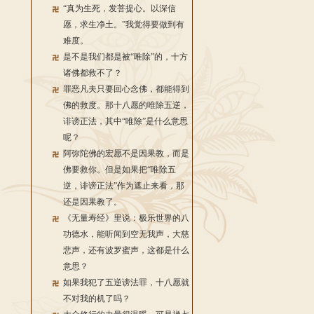
“真为生死，发菩提心。以深信
愿，求生净土。”我觉得要做到有
难度。
是不是我们都是被“唯除”的，十方
诸佛都救不了？
罪恶凡夫只要回心念佛，都能得到
佛的救度。那十八愿的唯除五逆，
诽谤正法，其中“唯除”是什么意思
呢？
阿弥陀佛的宏愿不是因果教，而是
佛要救你。但是如果把“唯除五
逆，诽谤正法”作为遮止来看，那
还是因果教了。
《无量寿经》里说：极乐世界的八
功德水，能听闻到空无我声，大慈
悲声，还有波罗蜜声，这都是什么
意思？
如果我犯了五逆谤法罪，十八愿就
不对我的机了吗？