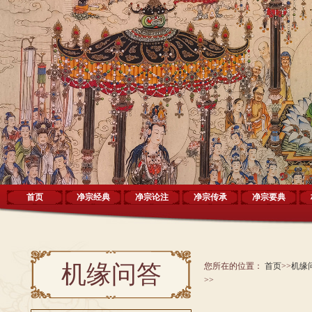
首页
净宗经典
净宗论注
净宗传承
净宗要典
机缘问答
您所在的位置：
首页
>>
机缘
>>