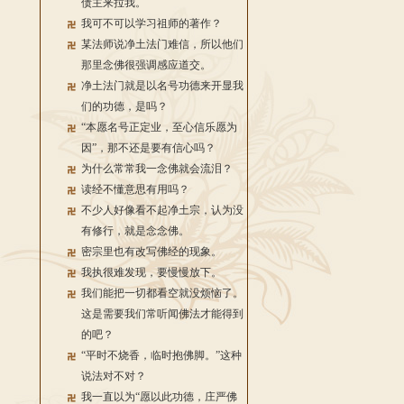
债主来拉我。
我可不可以学习祖师的著作？
某法师说净土法门难信，所以他们
那里念佛很强调感应道交。
净土法门就是以名号功德来开显我
们的功德，是吗？
“本愿名号正定业，至心信乐愿为
因”，那不还是要有信心吗？
为什么常常我一念佛就会流泪？
读经不懂意思有用吗？
不少人好像看不起净土宗，认为没
有修行，就是念念佛。
密宗里也有改写佛经的现象。
我执很难发现，要慢慢放下。
我们能把一切都看空就没烦恼了。
这是需要我们常听闻佛法才能得到
的吧？
“平时不烧香，临时抱佛脚。”这种
说法对不对？
我一直以为“愿以此功德，庄严佛