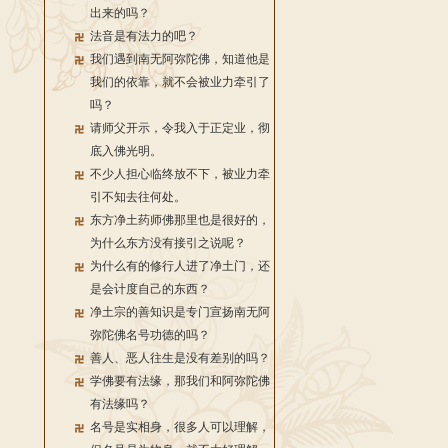
出来的吗？
法音是有法力的吧？
我们遇到南无阿弥陀佛，知道他是
我们的依靠，就不会被业力牵引了
吗？
请师父开示，令我入于正定业，彻
底入佛光明。
不少人担心临终放不下，被业力牵
引不知去往何处。
东方净土药师佛那里也是很好的，
为什么东方没有接引之说呢？
为什么有的修行人进了净土门，还
是会计度自己的东西？
净土宗的善知识是专门宣扬南无阿
弥陀佛名号功德的吗？
善人、恶人往生是没有差别的吗？
学佛要有法缘，那我们和阿弥陀佛
有法缘吗？
名号是实相身，很多人可以理解，