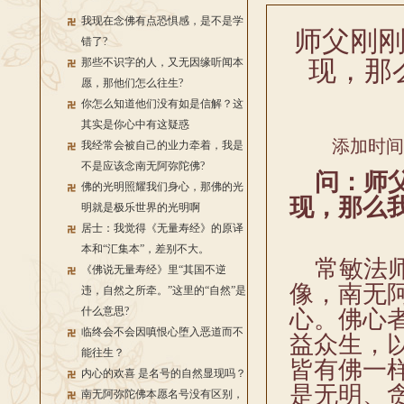
我现在念佛有点恐惧感，是不是学
师父刚
错了?
现，那
那些不识字的人，又无因缘听闻本
愿，那他们怎么往生?
你怎么知道他们没有如是信解？这
其实是你心中有这疑惑
添加时间：2
我经常会被自己的业力牵着，我是
不是应该念南无阿弥陀佛?
问：师父
佛的光明照耀我们身心，那佛的光
现，那么
明就是极乐世界的光明啊
居士：我觉得《无量寿经》的原译
本和“汇集本”，差别不大。
常敏法师
《佛说无量寿经》里“其国不逆
像，南无
违，自然之所牵。”这里的“自然”是
什么意思?
心。佛心
临终会不会因嗔恨心堕入恶道而不
益众生，
能往生？
皆有佛一
内心的欢喜 是名号的自然显现吗？
是无明、
南无阿弥陀佛本愿名号没有区别，