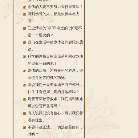
念佛的人要不要努力去行持善法？
听到佛号的人，都是依佛本愿力
吗？
三业清净的“净”和净土的“净”是不
是一个层次的？
我们在生活中很少体会到弥陀的恩
德。
科学的终极目标应该是和阿弥陀佛
的目标一致的吧？
是佛的回向，才有众生的称念，能
念也是阿弥陀佛的功德。
听说我们一天要念满三万声佛号，
往生才有把握。真的是这样吗？
观音菩萨救苦救难，我们遇到困难
可以念菩萨圣号吗？
有人说我们没有信心，所以我们都
没有往生。
不要诽谤正法，一切法都是好的，
对吗？