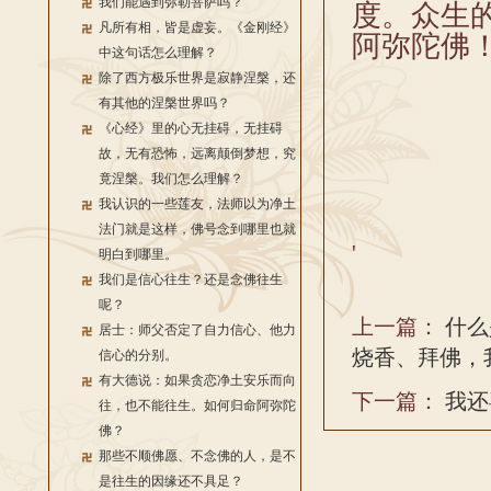
我们能遇到弥勒菩萨吗？
度。众生
凡所有相，皆是虚妄。《金刚经》
阿弥陀佛
中这句话怎么理解？
除了西方极乐世界是寂静涅槃，还
有其他的涅槃世界吗？
《心经》里的心无挂碍，无挂碍
故，无有恐怖，远离颠倒梦想，究
竟涅槃。我们怎么理解？
我认识的一些莲友，法师以为净土
法门就是这样，佛号念到哪里也就
'
明白到哪里。
我们是信心往生？还是念佛往生
呢？
上一篇：
什么
居士：师父否定了自力信心、他力
烧香、拜佛，
信心的分别。
有大德说：如果贪恋净土安乐而向
下一篇：
我还
往，也不能往生。如何归命阿弥陀
佛？
那些不顺佛愿、不念佛的人，是不
是往生的因缘还不具足？