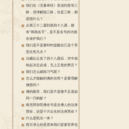
我们在《无量寿经》里读到普等三
昧，清净解脱三昧，住是三昧，都
是指什么？
从第三十二愿到第四十八愿，都
有“闻我名字”，是不是名号的功德
在保护我们？
我们是不是要时时提醒自己是个罪
恶生死凡夫？
法藏比丘发了四十八愿后，空中就
响起决定必成，无上正觉的赞言？
我们怎么破除习气呢？
怎么才能触到佛的光明？是要理解
佛恩吗？
佛的眼里，我们是不是微不足道如
同一只蚂蚁？
南无阿弥陀佛名号是念佛人的法身
慧命，还是十方众生的法身慧命？
什么是机法一体？
西方净土的圣贤来我们娑婆世界也