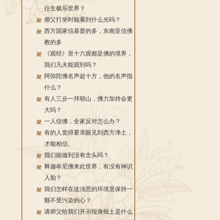
往生极乐世界？
师父打坐时能看到什么光吗？
西方国家信基督的多，东南亚信佛
教的多
《观经》里十六观都是佛的境界，
我们凡夫能观到吗？
阿弥陀佛名声超十方，他的名声指
什么？
有人三步一拜朝山，佛力加持会更
大吗？
一人信佛，全家反对怎么办？
有的人觉得要亲眼见到西方净土，
才能相信。
我们能做到没有念头吗？
释迦牟尼佛来此世界，有没有神识
入胎？
我们怎样在这浊恶的环境里保持一
颗不受污染的心？
请师父给我们开示报身报土是什么