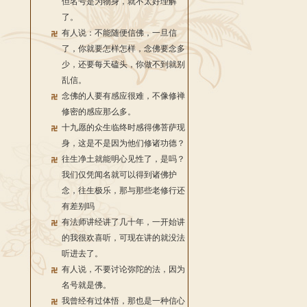
但名号是为物身，就不太好理解
了。
有人说：不能随便信佛，一旦信
了，你就要怎样怎样，念佛要念多
少，还要每天磕头，你做不到就别
乱信。
念佛的人要有感应很难，不像修禅
修密的感应那么多。
十九愿的众生临终时感得佛菩萨现
身，这是不是因为他们修诸功德？
往生净土就能明心见性了，是吗？
我们仅凭闻名就可以得到诸佛护
念，往生极乐，那与那些老修行还
有差别吗
有法师讲经讲了几十年，一开始讲
的我很欢喜听，可现在讲的就没法
听进去了。
有人说，不要讨论弥陀的法，因为
名号就是佛。
我曾经有过体悟，那也是一种信心