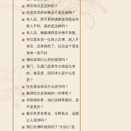
禅宗传法是怎样的？
挂观音菩萨的像是不是杂修啊？
有人说，把不要的佛像放寺院会对
家人不利。真的是这样吗？
有人说，佩戴佛牌是对佛不恭敬。
有位莲友劝一位病人念佛，病人不
肯念，后来病死了。以后这个莲友
身体一直不好。
佛知道我们心里的愿望吗？
要门、弘愿门是善导大师提出来
的，修圣道，回归净土是什么意
思？
往生者会发出什么信号吗？
翻译经文是很难的一件事吧？
寺院烧的香，他们说檀香最好。是
不是真的？
极乐世界有黄金、宝树装点，这能
让人清净吗？
我们念佛时就得到了“大信心”是