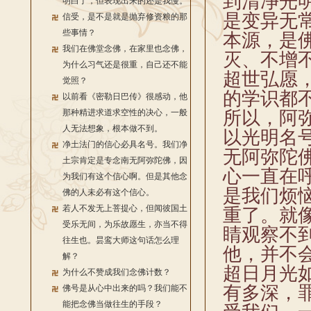
到清净光
明白了，但表现出来的还是我慢。
是变异无
信受，是不是就是抛弃修资粮的那
些事情？
本源，是
我们在佛堂念佛，在家里也念佛，
灭、不增
为什么习气还是很重，自己还不能
超世弘愿
觉照？
的学识都
以前看《密勒日巴传》很感动，他
那种精进求道求空性的决心，一般
所以，阿
人无法想象，根本做不到。
以光明名
净土法门的信心必具名号。我们净
无阿弥陀
土宗肯定是专念南无阿弥陀佛，因
心一直在
为我们有这个信心啊。但是其他念
是我们烦
佛的人未必有这个信心。
若人不发无上菩提心，但闻彼国土
重了。就
受乐无间，为乐故愿生，亦当不得
睛观察不
往生也。昙鸾大师这句话怎么理
他，并不
解？
超日月光
为什么不赞成我们念佛计数？
有多深，
佛号是从心中出来的吗？我们能不
能把念佛当做往生的手段？