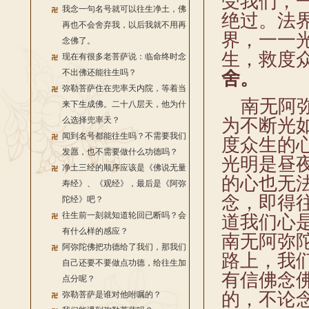
受我们，
我念一句名号就可以往生净土，佛
绝过。法
再也不会舍弃我，以后我就不用再
界，一一
念佛了。
生，救度
现在有很多老菩萨说：临命终时念
不出佛还能往生吗？
舍。
弥勒菩萨住在兜率天内院，等着当
南无阿弥
来下生成佛。二十八层天，他为什
么选择兜率天？
为不断光
闻到名号都能往生吗？不需要我们
度众生的
发愿，也不需要做什么功德吗？
光明是昼
净土三经的顺序应该是《佛说无量
的心也无
寿经》、《观经》，最后是《阿弥
念，即得
陀经》吧？
往生前一刻就知道轮回已断吗？会
道我们心
有什么样的感应？
南无阿弥
阿弥陀佛把功德给了我们，那我们
路上，我
自己还要不要做点功德，给往生加
有信佛念
点分呢？
的，不论
弥勒菩萨是谁对他咐嘱的？