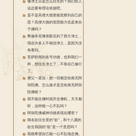
修净土宗是怎么往生的？我们给人
说总要有理论依据吧。
是不是高僧大德更能觉察到自己的
恶？高僧大德的觉照能力也是来自
于佛吗？
释迦牟尼佛亲眼见到了西方净土，
现在许多人不相信净土，是因为没
有看到。
菩萨听闻到名号功德，也和我们一
样，想往生净土了，不靠自己修行
了。
师父一直说：把一切都交给南无阿
弥陀佛。怎么做才是交给南无阿弥
陀佛呢？
我不能念佛时就开念佛机，天天都
听，这样能一心不乱吗？
阿弥陀佛威神功德表现在哪里？
闻名欲往生里的“欲”，和十八愿的
欲生我国的“欲”是一个意思吗？
我很希望自己能一心不乱地念佛。