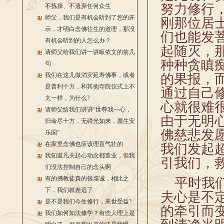
努力修行
不拣择、不遗弃任何众生
师父，我们是有机会听到了您的开
刚那位居
示，才明白念佛往生的道理，那没
们也能发
有机会听到的人怎么办？
起随灭，
请师父给我们讲一讲皈依文的前几
种种贪瞋
句
我们在这儿做消灾延寿佛事，或者
的果报，
是普利十方，和其他寺院仪式上不
通过自己
太一样，为什么?
心就很难
请师父给我们讲讲“世尊我一心，
由于无明
归命尽十方，无碍光如来，愿生安
佛慈悲发
乐国”
在家里念佛也应该理直气壮的
我们发起
我知道凡夫起心动念都造业，但我
引我们，
们没法控制自己的念头啊
有的佛教徒真的很虔诚，相比之
平时我们
下，我们就差远了
夫心是不
是不是我们今生修行，来世受益?
的牵引而
我们如何如法修学？有些人理上是