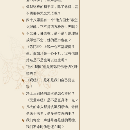
遇不到佛了，就麻烦啦。
像我这样的初学者，除了念佛，需
不需要持咒念咒语呢？
四十八愿里有一个“他方国土”该怎
么理解，它不是西方极乐世界吗？
不念佛，佛也在，是不是可以理解
成即使不念，佛的愿力也在？
《弥陀经》上说一心不乱能得往
生。假如只是一心不乱，没有信愿
持名是不是也可以往生呢？
“欲生我国”也是阿弥陀佛急切的呼
唤吗？
《观经》，是不是我们自己要去
观？
净土三部经的层次是怎么样的？
《无量寿经》是不是更具体一点？
凡夫的念头都是贪嗔痴烦恼。念佛
是缘十法界，是多多益善的吧？
我们每念一声佛号都是佛的恩德。
我们不念时佛恩还在吗？