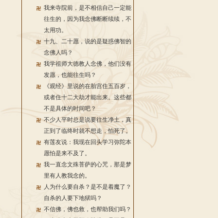
我来寺院前，是不相信自己一定能
往生的，因为我念佛断断续续，不
太用功。
十九、二十愿，说的是疑惑佛智的
念佛人吗？
我学祖师大德教人念佛，他们没有
发愿，也能往生吗？
《观经》里说的在胎宫住五百岁，
或者住十二大劫才能出来。这些都
不是具体的时间吧？
不少人平时总是说要往生净土，真
正到了临终时就不想走，怕死了。
有莲友说：我现在回头学习弥陀本
愿怕是来不及了。
我一直念文殊菩萨的心咒，那是梦
里有人教我念的。
人为什么要自杀？是不是着魔了？
自杀的人要下地狱吗？
不信佛，佛也救，也帮助我们吗？