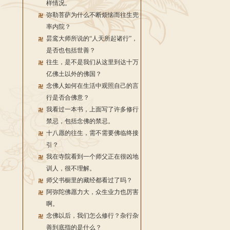
样情况。
弥勒菩萨为什么不断烦恼而往生兜
率内院？
昙鸾大师所说的“人天所起诸行”，
是否也包括世善？
往生，是不是我们从这里到达十万
亿佛土以外的佛国？
念佛人如何在生活中观照自己的言
行是否合佛意？
我看过一本书，上面写了许多修行
禁忌，包括念佛的禁忌。
十八愿的往生，需不需要佛临终接
引？
我在寺院看到一个师父正在很凶地
训人，很不理解。
师父书橱里的藏经都看过了吗？
阿弥陀佛愿力大，众生业力也厉害
啊。
念佛以后，我们怎么修行？杂行杂
善到底指的是什么？