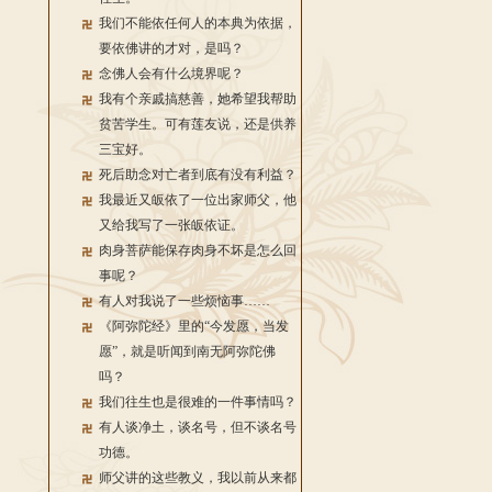
我们不能依任何人的本典为依据，
要依佛讲的才对，是吗？
念佛人会有什么境界呢？
我有个亲戚搞慈善，她希望我帮助
贫苦学生。可有莲友说，还是供养
三宝好。
死后助念对亡者到底有没有利益？
我最近又皈依了一位出家师父，他
又给我写了一张皈依证。
肉身菩萨能保存肉身不坏是怎么回
事呢？
有人对我说了一些烦恼事……
《阿弥陀经》里的“今发愿，当发
愿”，就是听闻到南无阿弥陀佛
吗？
我们往生也是很难的一件事情吗？
有人谈净土，谈名号，但不谈名号
功德。
师父讲的这些教义，我以前从来都