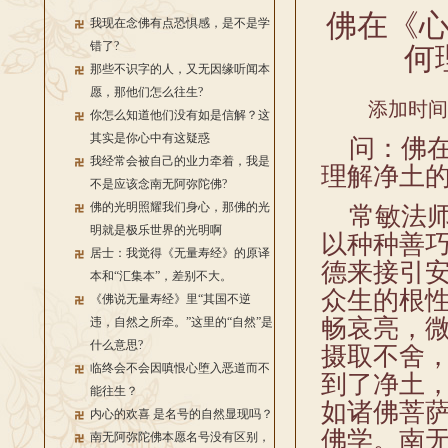
佛在《
我现在念佛有点恐惧感，是不是学
错了?
何
那些不识字的人，又无因缘听闻本
愿，那他们怎么往生?
添加时间：2
你怎么知道他们没有如是信解？这
其实是你心中有这疑惑
问：佛在
我经常会被自己的业力牵着，我是
理解净土
不是应该念南无阿弥陀佛?
佛的光明照耀我们身心，那佛的光
常敏法师
明就是极乐世界的光明啊
以种种善
居士：我觉得《无量寿经》的原译
德来接引
本和“汇集本”，差别不大。
众生的根
《佛说无量寿经》里“其国不逆
畅哀亮，
违，自然之所牵。”这里的“自然”是
什么意思?
摄取不舍
临终会不会因嗔恨心堕入恶道而不
到了净土
能往生？
如诸佛菩
内心的欢喜 是名号的自然显现吗？
佛学。南
南无阿弥陀佛本愿名号没有区别，