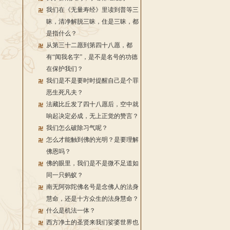
我们在《无量寿经》里读到普等三
昧，清净解脱三昧，住是三昧，都
是指什么？
从第三十二愿到第四十八愿，都
有“闻我名字”，是不是名号的功德
在保护我们？
我们是不是要时时提醒自己是个罪
恶生死凡夫？
法藏比丘发了四十八愿后，空中就
响起决定必成，无上正觉的赞言？
我们怎么破除习气呢？
怎么才能触到佛的光明？是要理解
佛恩吗？
佛的眼里，我们是不是微不足道如
同一只蚂蚁？
南无阿弥陀佛名号是念佛人的法身
慧命，还是十方众生的法身慧命？
什么是机法一体？
西方净土的圣贤来我们娑婆世界也