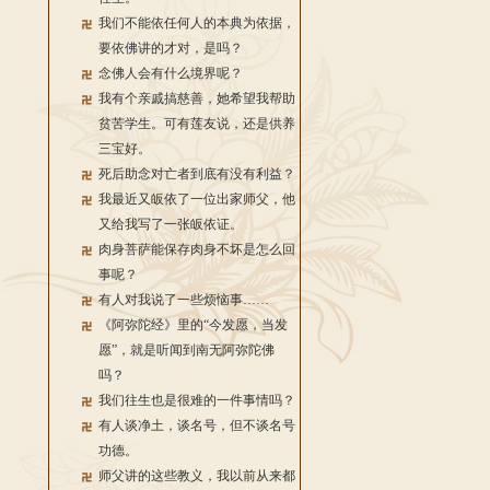
我们不能依任何人的本典为依据，
要依佛讲的才对，是吗？
念佛人会有什么境界呢？
我有个亲戚搞慈善，她希望我帮助
贫苦学生。可有莲友说，还是供养
三宝好。
死后助念对亡者到底有没有利益？
我最近又皈依了一位出家师父，他
又给我写了一张皈依证。
肉身菩萨能保存肉身不坏是怎么回
事呢？
有人对我说了一些烦恼事……
《阿弥陀经》里的“今发愿，当发
愿”，就是听闻到南无阿弥陀佛
吗？
我们往生也是很难的一件事情吗？
有人谈净土，谈名号，但不谈名号
功德。
师父讲的这些教义，我以前从来都