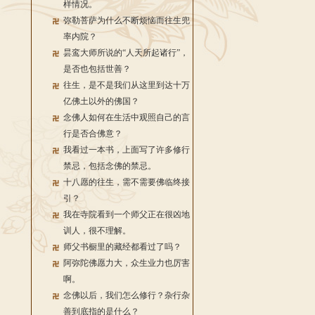
样情况。
弥勒菩萨为什么不断烦恼而往生兜
率内院？
昙鸾大师所说的“人天所起诸行”，
是否也包括世善？
往生，是不是我们从这里到达十万
亿佛土以外的佛国？
念佛人如何在生活中观照自己的言
行是否合佛意？
我看过一本书，上面写了许多修行
禁忌，包括念佛的禁忌。
十八愿的往生，需不需要佛临终接
引？
我在寺院看到一个师父正在很凶地
训人，很不理解。
师父书橱里的藏经都看过了吗？
阿弥陀佛愿力大，众生业力也厉害
啊。
念佛以后，我们怎么修行？杂行杂
善到底指的是什么？