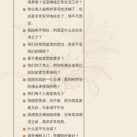
境界呢？还是继续正常生活工作？
有位老人临终时讲话也含糊了，但
还是非常安详地往生了，很不可思
议。
我始终不明白，到底是什么去往生
净土了？
我们还有想超度的想法，那是不是
我们的障碍？
要不要超度堕胎婴灵？
我们到了净土，阿弥陀佛会派我们
回到娑婆世界来吗？
我现在就想一心念佛，那到时阿弥
陀佛会来接我的吧？
我们每个人都是南无？
我很想受戒，但不敢。因为我是家
庭主妇，许多戒守不住
我感觉念佛就能得救，没有高深艰
涩之处，真的非常殊胜。
什么是平生业成？
我学佛刚入门，学哪部经最好？