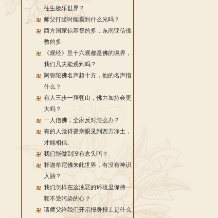
往生极乐世界？
师父打坐时能看到什么光吗？
西方国家信基督的多，东南亚信佛
教的多
《观经》里十六观都是佛的境界，
我们凡夫能观到吗？
阿弥陀佛名声超十方，他的名声指
什么？
有人三步一拜朝山，佛力加持会更
大吗？
一人信佛，全家反对怎么办？
有的人觉得要亲眼见到西方净土，
才能相信。
我们能做到没有念头吗？
释迦牟尼佛来此世界，有没有神识
入胎？
我们怎样在这浊恶的环境里保持一
颗不受污染的心？
请师父给我们开示报身报土是什么