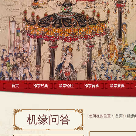
首页
净宗经典
净宗论注
净宗传承
净宗要典
机缘问答
您所在的位置：
首页
>>
机缘