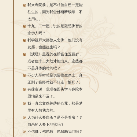
我来寺院前，是不相信自己一定能
往生的，因为我念佛断断续续，不
太用功。
十九、二十愿，说的是疑惑佛智的
念佛人吗？
我学祖师大德教人念佛，他们没有
发愿，也能往生吗？
《观经》里说的在胎宫住五百岁，
或者住十二大劫才能出来。这些都
不是具体的时间吧？
不少人平时总是说要往生净土，真
正到了临终时就不想走，怕死了。
有莲友说：我现在回头学习弥陀本
愿怕是来不及了。
我一直念文殊菩萨的心咒，那是梦
里有人教我念的。
人为什么要自杀？是不是着魔了？
自杀的人要下地狱吗？
不信佛，佛也救，也帮助我们吗？