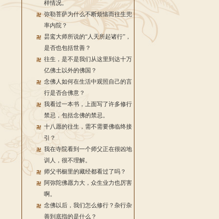
样情况。
弥勒菩萨为什么不断烦恼而往生兜
率内院？
昙鸾大师所说的“人天所起诸行”，
是否也包括世善？
往生，是不是我们从这里到达十万
亿佛土以外的佛国？
念佛人如何在生活中观照自己的言
行是否合佛意？
我看过一本书，上面写了许多修行
禁忌，包括念佛的禁忌。
十八愿的往生，需不需要佛临终接
引？
我在寺院看到一个师父正在很凶地
训人，很不理解。
师父书橱里的藏经都看过了吗？
阿弥陀佛愿力大，众生业力也厉害
啊。
念佛以后，我们怎么修行？杂行杂
善到底指的是什么？