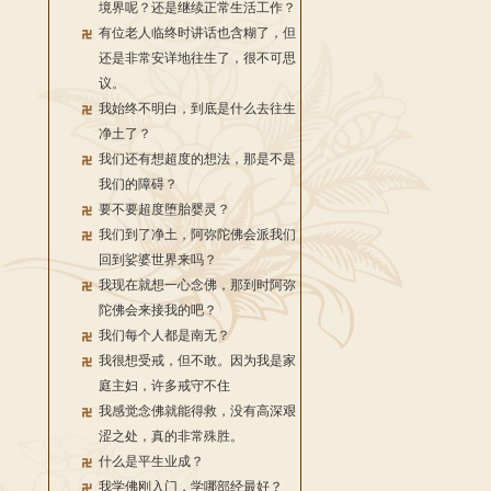
境界呢？还是继续正常生活工作？
有位老人临终时讲话也含糊了，但
还是非常安详地往生了，很不可思
议。
我始终不明白，到底是什么去往生
净土了？
我们还有想超度的想法，那是不是
我们的障碍？
要不要超度堕胎婴灵？
我们到了净土，阿弥陀佛会派我们
回到娑婆世界来吗？
我现在就想一心念佛，那到时阿弥
陀佛会来接我的吧？
我们每个人都是南无？
我很想受戒，但不敢。因为我是家
庭主妇，许多戒守不住
我感觉念佛就能得救，没有高深艰
涩之处，真的非常殊胜。
什么是平生业成？
我学佛刚入门，学哪部经最好？