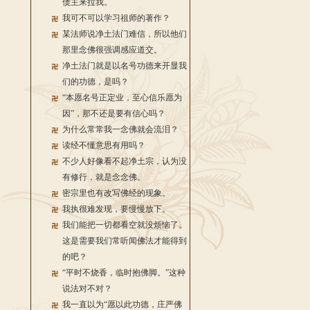
债主来拉我。
我可不可以学习祖师的著作？
某法师说净土法门难信，所以他们
那里念佛很强调感应道交。
净土法门就是以名号功德来开显我
们的功德，是吗？
“本愿名号正定业，至心信乐愿为
因”，那不还是要有信心吗？
为什么常常我一念佛就会流泪？
读经不懂意思有用吗？
不少人好像看不起净土宗，认为没
有修行，就是念念佛。
密宗里也有改写佛经的现象。
我执很难发现，要慢慢放下。
我们能把一切都看空就没烦恼了。
这是需要我们常听闻佛法才能得到
的吧？
“平时不烧香，临时抱佛脚。”这种
说法对不对？
我一直以为“愿以此功德，庄严佛