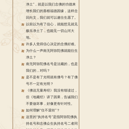
净土”，就是以我们念佛的功德来
增长我们的善根福德因缘，这样念
回向文，我们就可以遂往生愿了。
以前以为有了信心，就能想见就见
极乐净土了，也能见一切山河大
地。
许多人觉得信心决定的念佛好难。
为什么一声南无阿弥陀佛就能往生
净土？
南无阿弥陀佛名号是法藏的，也是
我们的，对吗？
是不是有了光明就有佛号？有了佛
号不一定有光明？
《佛说无量寿经》我没有细读过，
但《地藏经》讲了因果，告诫我们
不要做坏事，好像更有针对性。
如何理解“住不退转”？
这里的“执持名号”是指阿弥陀佛执
持名号和念佛众生执持名号二者同