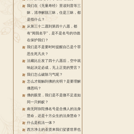
我们在《无量寿经》里读到普等三
昧，清净解脱三昧，住是三昧，都
是指什么？
从第三十二愿到第四十八愿，都
有“闻我名字”，是不是名号的功德
在保护我们？
我们是不是要时时提醒自己是个罪
恶生死凡夫？
法藏比丘发了四十八愿后，空中就
响起决定必成，无上正觉的赞言？
我们怎么破除习气呢？
怎么才能触到佛的光明？是要理解
佛恩吗？
佛的眼里，我们是不是微不足道如
同一只蚂蚁？
南无阿弥陀佛名号是念佛人的法身
慧命，还是十方众生的法身慧命？
什么是机法一体？
西方净土的圣贤来我们娑婆世界也