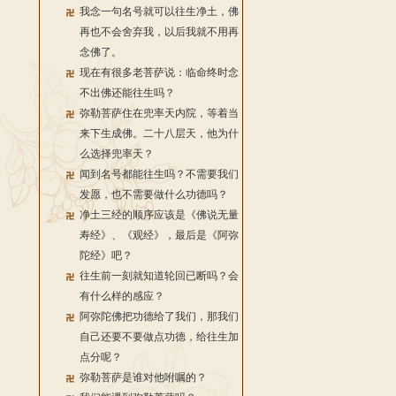
我念一句名号就可以往生净土，佛
再也不会舍弃我，以后我就不用再
念佛了。
现在有很多老菩萨说：临命终时念
不出佛还能往生吗？
弥勒菩萨住在兜率天内院，等着当
来下生成佛。二十八层天，他为什
么选择兜率天？
闻到名号都能往生吗？不需要我们
发愿，也不需要做什么功德吗？
净土三经的顺序应该是《佛说无量
寿经》、《观经》，最后是《阿弥
陀经》吧？
往生前一刻就知道轮回已断吗？会
有什么样的感应？
阿弥陀佛把功德给了我们，那我们
自己还要不要做点功德，给往生加
点分呢？
弥勒菩萨是谁对他咐嘱的？