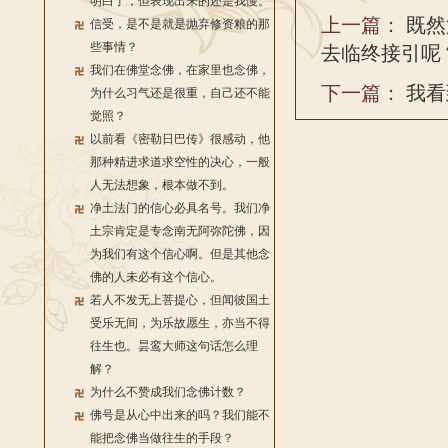
明白了，但表现出来的还是我慢。
上一篇：
既然
信受，是不是就是抛弃修资粮的那
些事情？
去临终接引呢
我们在佛堂念佛，在家里也念佛，
下一篇：
我看
为什么习气还是很重，自己还不能
觉照？
以前看《密勒日巴传》很感动，他
那种精进求道求空性的决心，一般
人无法想象，根本做不到。
净土法门的信心必具名号。我们净
土宗肯定是专念南无阿弥陀佛，因
为我们有这个信心啊。但是其他念
佛的人未必有这个信心。
若人不发无上菩提心，但闻彼国土
受乐无间，为乐故愿生，亦当不得
往生也。昙鸾大师这句话怎么理
解？
为什么不赞成我们念佛计数？
佛号是从心中出来的吗？我们能不
能把念佛当做往生的手段？