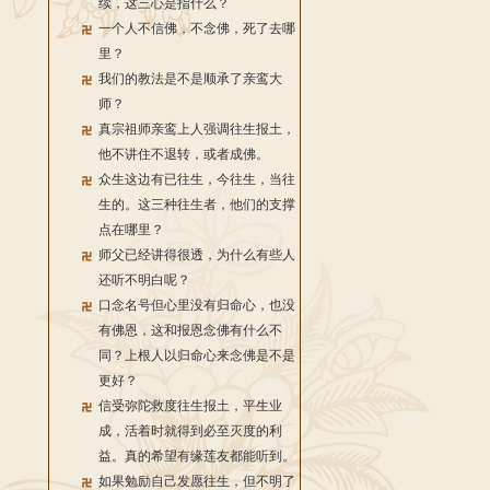
续，这三心是指什么？
一个人不信佛，不念佛，死了去哪
里？
我们的教法是不是顺承了亲鸾大
师？
真宗祖师亲鸾上人强调往生报土，
他不讲住不退转，或者成佛。
众生这边有已往生，今往生，当往
生的。这三种往生者，他们的支撑
点在哪里？
师父已经讲得很透，为什么有些人
还听不明白呢？
口念名号但心里没有归命心，也没
有佛恩，这和报恩念佛有什么不
同？上根人以归命心来念佛是不是
更好？
信受弥陀救度往生报土，平生业
成，活着时就得到必至灭度的利
益。真的希望有缘莲友都能听到。
如果勉励自己发愿往生，但不明了