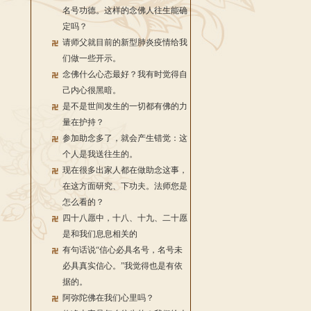
名号功德。这样的念佛人往生能确
定吗？
请师父就目前的新型肺炎疫情给我
们做一些开示。
念佛什么心态最好？我有时觉得自
己内心很黑暗。
是不是世间发生的一切都有佛的力
量在护持？
参加助念多了，就会产生错觉：这
个人是我送往生的。
现在很多出家人都在做助念这事，
在这方面研究、下功夫。法师您是
怎么看的？
四十八愿中，十八、十九、二十愿
是和我们息息相关的
有句话说“信心必具名号，名号未
必具真实信心。”我觉得也是有依
据的。
阿弥陀佛在我们心里吗？