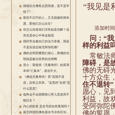
“我见是
我现在念佛有点恐惧感，是不是学
错了?
那些不识字的人，又无因缘听闻本
愿，那他们怎么往生?
添加时间：2
你怎么知道他们没有如是信解？这
其实是你心中有这疑惑
问：“我
我经常会被自己的业力牵着，我是
样的利益
不是应该念南无阿弥陀佛?
佛的光明照耀我们身心，那佛的光
常敏法师
明就是极乐世界的光明啊
障碍，是
居士：我觉得《无量寿经》的原译
佛的无碍
本和“汇集本”，差别不大。
十方众生
《佛说无量寿经》里“其国不逆
住不退转”
违，自然之所牵。”这里的“自然”是
什么意思?
愿心，见
临终会不会因嗔恨心堕入恶道而不
利益，故
能往生？
受阿弥陀
内心的欢喜 是名号的自然显现吗？
佛的誓愿
南无阿弥陀佛本愿名号没有区别，