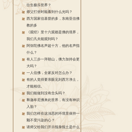
往生极乐世界？
师父打坐时能看到什么光吗？
西方国家信基督的多，东南亚信佛
教的多
《观经》里十六观都是佛的境界，
我们凡夫能观到吗？
阿弥陀佛名声超十方，他的名声指
什么？
有人三步一拜朝山，佛力加持会更
大吗？
一人信佛，全家反对怎么办？
有的人觉得要亲眼见到西方净土，
才能相信。
我们能做到没有念头吗？
释迦牟尼佛来此世界，有没有神识
入胎？
我们怎样在这浊恶的环境里保持一
颗不受污染的心？
请师父给我们开示报身报土是什么