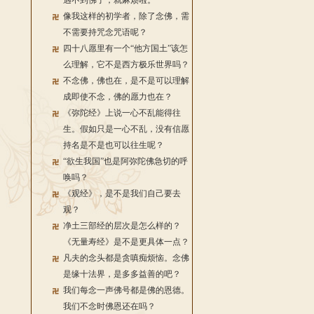
遇不到佛了，就麻烦啦。
像我这样的初学者，除了念佛，需
不需要持咒念咒语呢？
四十八愿里有一个“他方国土”该怎
么理解，它不是西方极乐世界吗？
不念佛，佛也在，是不是可以理解
成即使不念，佛的愿力也在？
《弥陀经》上说一心不乱能得往
生。假如只是一心不乱，没有信愿
持名是不是也可以往生呢？
“欲生我国”也是阿弥陀佛急切的呼
唤吗？
《观经》，是不是我们自己要去
观？
净土三部经的层次是怎么样的？
《无量寿经》是不是更具体一点？
凡夫的念头都是贪嗔痴烦恼。念佛
是缘十法界，是多多益善的吧？
我们每念一声佛号都是佛的恩德。
我们不念时佛恩还在吗？