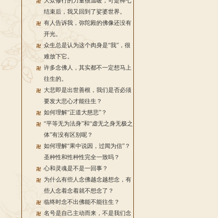
大众修行的力量很温暖，可是禅七
结束后，我又回到了娑婆世界。
有人告诉我，弥陀殿的佛像还没有
开光。
众生总是认为这个肉身是“我”，很
难放下它。
许多念佛人，其实都不一定想马上
往生的。
大悲即是出世善根，我们是否必须
要发大悲心才能往生？
如何理解“正道大慈悲”？
“平等无为法身”和“虚无之身无极之
体”有没有区别呢？
如何理解“果中说因，过闻为信”？
圣种性和性种性完全一致吗？
心和灵魂是不是一回事？
为什么有些人念佛越念越想念，有
些人念着念着就不想念了？
临终时念不出佛能不能往生？
名号是自己主动而来，不是我们念