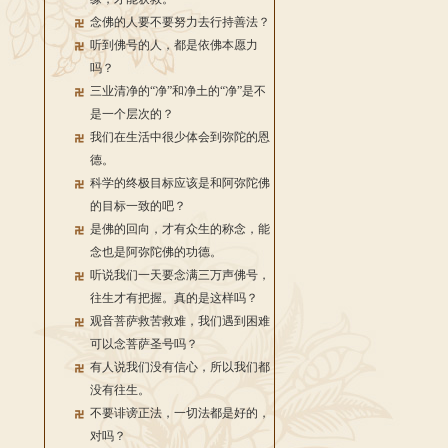
念佛的人要不要努力去行持善法？
听到佛号的人，都是依佛本愿力
吗？
三业清净的“净”和净土的“净”是不
是一个层次的？
我们在生活中很少体会到弥陀的恩
德。
科学的终极目标应该是和阿弥陀佛
的目标一致的吧？
是佛的回向，才有众生的称念，能
念也是阿弥陀佛的功德。
听说我们一天要念满三万声佛号，
往生才有把握。真的是这样吗？
观音菩萨救苦救难，我们遇到困难
可以念菩萨圣号吗？
有人说我们没有信心，所以我们都
没有往生。
不要诽谤正法，一切法都是好的，
对吗？