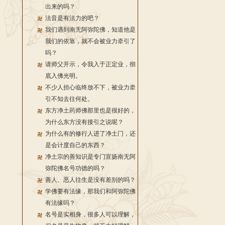
出来的吗？
法音是有法力的吧？
我们遇到南无阿弥陀佛，知道他是
我们的依靠，就不会被业力牵引了
吗？
请师父开示，令我入于正定业，彻
底入佛光明。
不少人担心临终放不下，被业力牵
引不知去往何处。
东方净土药师佛那里也是很好的，
为什么东方没有接引之说呢？
为什么有的修行人进了净土门，还
是会计度自己的东西？
净土宗的善知识是专门宣扬南无阿
弥陀佛名号功德的吗？
善人、恶人往生是没有差别的吗？
学佛要有法缘，那我们和阿弥陀佛
有法缘吗？
名号是实相身，很多人可以理解，