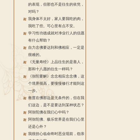
的表现，但那也不是往生的依凭，
对吗？
我身体不太好，家人要我吃的肉，
我吃了些。可心里有点不安。
学习性功德成就对净业行人的信愿
有什么帮助？
自力念佛要达到和佛相应，一定是
很难的。
《无量寿经》上品往生的是善人，
那和十八愿的往生一样吗？
《弥陀要解》念念相应念念佛，这
个境界很高，要慢慢修行才能到这
一步。
救度在佛那边是无条件的，但在我
们这边，是不是要达到某种状态？
阿弥陀佛在我们心中吗？
阿弥陀佛、极乐世界是在我们心里
还是心外？
我很担心临命终时恶业现前，怨亲