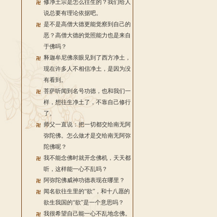
修净土宗是怎么往生的？我们给人
说总要有理论依据吧。
是不是高僧大德更能觉察到自己的
恶？高僧大德的觉照能力也是来自
于佛吗？
释迦牟尼佛亲眼见到了西方净土，
现在许多人不相信净土，是因为没
有看到。
菩萨听闻到名号功德，也和我们一
样，想往生净土了，不靠自己修行
了。
师父一直说：把一切都交给南无阿
弥陀佛。怎么做才是交给南无阿弥
陀佛呢？
我不能念佛时就开念佛机，天天都
听，这样能一心不乱吗？
阿弥陀佛威神功德表现在哪里？
闻名欲往生里的“欲”，和十八愿的
欲生我国的“欲”是一个意思吗？
我很希望自己能一心不乱地念佛。