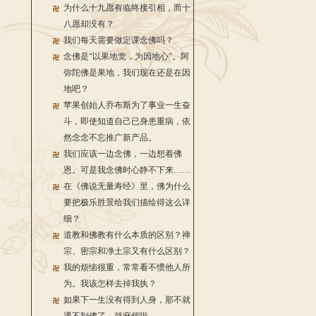
为什么十九愿有临终接引相，而十
八愿却没有？
我们每天需要做定课念佛吗？
念佛是“以果地觉，为因地心”。阿
弥陀佛是果地，我们现在还是在因
地吧？
苹果创始人乔布斯为了事业一生奋
斗，即使知道自己已身患重病，依
然念念不忘推广新产品。
我们应该一边念佛，一边想着佛
恩。可是我念佛时心静不下来……
在《佛说无量寿经》里，佛为什么
要把极乐胜景给我们描绘得这么详
细？
道教和佛教有什么本质的区别？禅
宗、密宗和净土宗又有什么区别？
我的烦恼很重，常常看不惯他人所
为。我该怎样去掉我执？
如果下一生没有得到人身，那不就