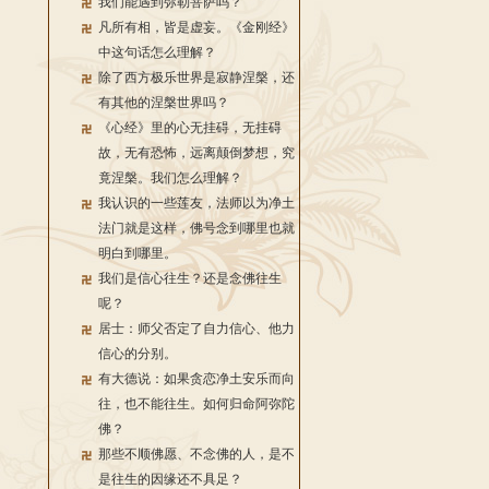
我们能遇到弥勒菩萨吗？
凡所有相，皆是虚妄。《金刚经》
中这句话怎么理解？
除了西方极乐世界是寂静涅槃，还
有其他的涅槃世界吗？
《心经》里的心无挂碍，无挂碍
故，无有恐怖，远离颠倒梦想，究
竟涅槃。我们怎么理解？
我认识的一些莲友，法师以为净土
法门就是这样，佛号念到哪里也就
明白到哪里。
我们是信心往生？还是念佛往生
呢？
居士：师父否定了自力信心、他力
信心的分别。
有大德说：如果贪恋净土安乐而向
往，也不能往生。如何归命阿弥陀
佛？
那些不顺佛愿、不念佛的人，是不
是往生的因缘还不具足？