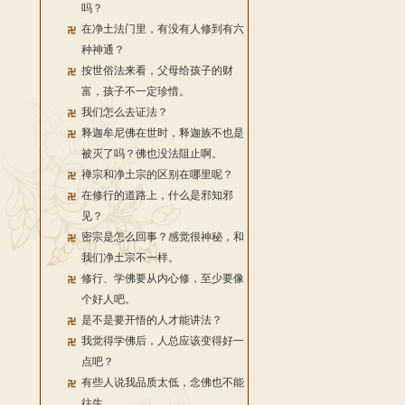
吗？
在净土法门里，有没有人修到有六
种神通？
按世俗法来看，父母给孩子的财
富，孩子不一定珍惜。
我们怎么去证法？
释迦牟尼佛在世时，释迦族不也是
被灭了吗？佛也没法阻止啊。
禅宗和净土宗的区别在哪里呢？
在修行的道路上，什么是邪知邪
见？
密宗是怎么回事？感觉很神秘，和
我们净土宗不一样。
修行、学佛要从内心修，至少要像
个好人吧。
是不是要开悟的人才能讲法？
我觉得学佛后，人总应该变得好一
点吧？
有些人说我品质太低，念佛也不能
往生。