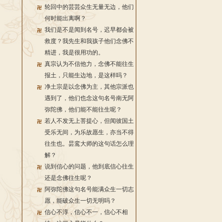
轮回中的芸芸众生无量无边，他们
何时能出离啊？
我们是不是闻到名号，迟早都会被
救度？我先生和我孩子他们念佛不
精进，我是很用功的。
真宗认为不信他力，念佛不能往生
报土，只能生边地，是这样吗？
净土宗是以念佛为主，其他宗派也
遇到了，他们也念这句名号南无阿
弥陀佛，他们能不能往生呢？
若人不发无上菩提心，但闻彼国土
受乐无间，为乐故愿生，亦当不得
往生也。昙鸾大师的这句话怎么理
解？
说到信心的问题，他到底信心往生
还是念佛往生呢？
阿弥陀佛这句名号能满众生一切志
愿，能破众生一切无明吗？
信心不淳，信心不一，信心不相