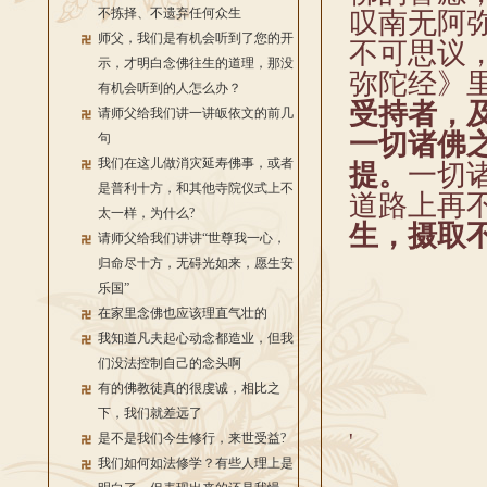
不拣择、不遗弃任何众生
叹南无阿
师父，我们是有机会听到了您的开
不可思议
示，才明白念佛往生的道理，那没
弥陀经》
有机会听到的人怎么办？
受持者，
请师父给我们讲一讲皈依文的前几
一切诸佛
句
我们在这儿做消灾延寿佛事，或者
提。
一切
是普利十方，和其他寺院仪式上不
道路上再
太一样，为什么?
生，摄取
请师父给我们讲讲“世尊我一心，
归命尽十方，无碍光如来，愿生安
乐国”
在家里念佛也应该理直气壮的
我知道凡夫起心动念都造业，但我
们没法控制自己的念头啊
有的佛教徒真的很虔诚，相比之
下，我们就差远了
'
是不是我们今生修行，来世受益?
我们如何如法修学？有些人理上是