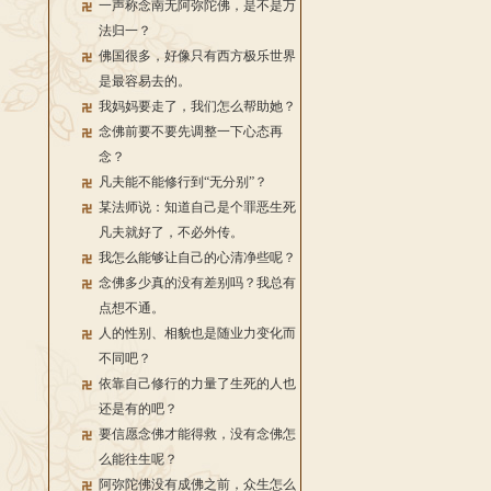
一声称念南无阿弥陀佛，是不是万
法归一？
佛国很多，好像只有西方极乐世界
是最容易去的。
我妈妈要走了，我们怎么帮助她？
念佛前要不要先调整一下心态再
念？
凡夫能不能修行到“无分别”？
某法师说：知道自己是个罪恶生死
凡夫就好了，不必外传。
我怎么能够让自己的心清净些呢？
念佛多少真的没有差别吗？我总有
点想不通。
人的性别、相貌也是随业力变化而
不同吧？
依靠自己修行的力量了生死的人也
还是有的吧？
要信愿念佛才能得救，没有念佛怎
么能往生呢？
阿弥陀佛没有成佛之前，众生怎么