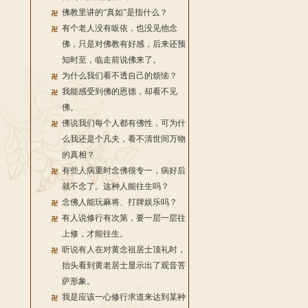
佛教里讲的“真如”是指什么？
有个老人没有皈依，也没见他念
佛，只是对佛教有好感，后来还预
知时至，临走前说佛来了。
为什么我们看不透自己的烦恼？
我能感受到佛的恩德，却看不见
佛。
佛说我们每个人都有佛性，可为什
么我还是个凡夫，看不清世间万物
的真相？
有些人病重时念佛很专一，病好后
就不念了。这种人能往生吗？
念佛人能玩麻将、打牌娱乐吗？
有人说修行有次第，要一层一层往
上修，才能往生。
听说有人在对黄念祖居士顶礼时，
抬头看到黄老居士显示出了观音菩
萨形象。
我是应该一心修行求道来达到某种