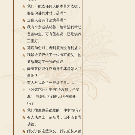
我们不能依任何人的本典为依据，
要依佛讲的才对，是吗？
念佛人会有什么境界呢？
我有个亲戚搞慈善，她希望我帮助
贫苦学生。可有莲友说，还是供养
三宝好。
死后助念对亡者到底有没有利益？
我最近又皈依了一位出家师父，他
又给我写了一张皈依证。
肉身菩萨能保存肉身不坏是怎么回
事呢？
有人对我说了一些烦恼事……
《阿弥陀经》里的“今发愿，当发
愿”，就是听闻到南无阿弥陀佛
吗？
我们往生也是很难的一件事情吗？
有人谈净土，谈名号，但不谈名号
功德。
师父讲的这些教义，我以前从来都