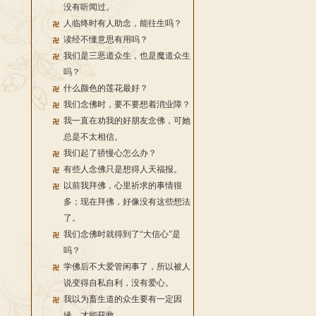
没有听闻过。
人临终时有人助念，能往生吗？
读经不懂意思有用吗？
我们是三恶道众生，也是魔道众生
吗？
什么颜色的莲花最好？
我们念佛时，要不要想着消业障？
我一直在劝我的好朋友念佛，可她
总是不太相信。
我们起了骄慢心怎么办？
有些人念佛只是想得人天福报。
以前我拜佛，心里祈求的事情很
多；现在拜佛，好像没有这些想法
了。
我们念佛时就得到了“大信心”是
吗？
学佛后不大爱管闲事了，所以被人
说变得自私自利，没有爱心。
我以为畜生道的众生要有一定因
缘，才能获救。