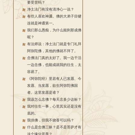
要受苦吗？
净土法门有没有清净心一说？
有些人喜欢神通。佛的大弟子目犍
连就是神通第一。
我们那么愚痴，为什么能刹那成佛
呢？
有法师说：净土法门就是专门礼拜
阿弥陀佛，其他的佛就不拜了。
念佛法门真的太好了。我一边干活
一边念佛，也能成就我的往生，太
容易了。
《阿弥陀经》里若有人已发愿、今
发愿、当发愿，欲生阿弥陀佛国
者。这里发愿是谁？
我该怎么念佛？每天念多少达标？
我对往生一事，心里其实还是没有
底的。
我供佛，但我不烧香可以吗？
什么是念佛三昧？是不是菩萨才有
这个缘分开显？