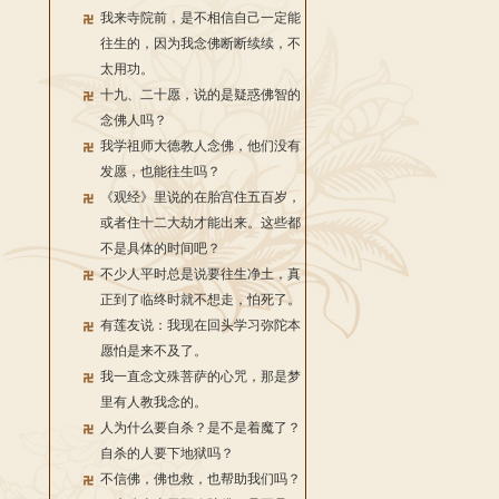
我来寺院前，是不相信自己一定能
往生的，因为我念佛断断续续，不
太用功。
十九、二十愿，说的是疑惑佛智的
念佛人吗？
我学祖师大德教人念佛，他们没有
发愿，也能往生吗？
《观经》里说的在胎宫住五百岁，
或者住十二大劫才能出来。这些都
不是具体的时间吧？
不少人平时总是说要往生净土，真
正到了临终时就不想走，怕死了。
有莲友说：我现在回头学习弥陀本
愿怕是来不及了。
我一直念文殊菩萨的心咒，那是梦
里有人教我念的。
人为什么要自杀？是不是着魔了？
自杀的人要下地狱吗？
不信佛，佛也救，也帮助我们吗？