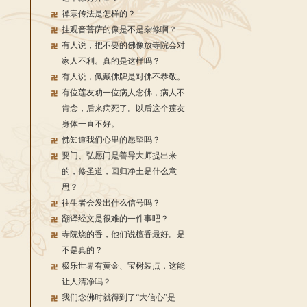
禅宗传法是怎样的？
挂观音菩萨的像是不是杂修啊？
有人说，把不要的佛像放寺院会对
家人不利。真的是这样吗？
有人说，佩戴佛牌是对佛不恭敬。
有位莲友劝一位病人念佛，病人不
肯念，后来病死了。以后这个莲友
身体一直不好。
佛知道我们心里的愿望吗？
要门、弘愿门是善导大师提出来
的，修圣道，回归净土是什么意
思？
往生者会发出什么信号吗？
翻译经文是很难的一件事吧？
寺院烧的香，他们说檀香最好。是
不是真的？
极乐世界有黄金、宝树装点，这能
让人清净吗？
我们念佛时就得到了“大信心”是