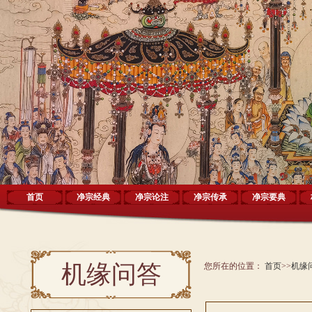
首页
净宗经典
净宗论注
净宗传承
净宗要典
机缘问答
您所在的位置：
首页
>>
机缘