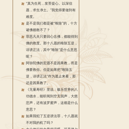
“真为生死，发菩提心。以深信
愿，求生净土。”我觉得要做到有
难度。
是不是我们都是被“唯除”的，十方
诸佛都救不了？
罪恶凡夫只要回心念佛，都能得到
佛的救度。那十八愿的唯除五逆，
诽谤正法，其中“唯除”是什么意思
呢？
阿弥陀佛的宏愿不是因果教，而是
佛要救你。但是如果把“唯除五
逆，诽谤正法”作为遮止来看，那
还是因果教了。
《无量寿经》里说：极乐世界的八
功德水，能听闻到空无我声，大慈
悲声，还有波罗蜜声，这都是什么
意思？
如果我犯了五逆谤法罪，十八愿就
不对我的机了吗？