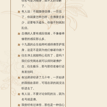
但名号是为物身，就不太好理解
了。
有人说：不能随便信佛，一旦信
了，你就要怎样怎样，念佛要念多
少，还要每天磕头，你做不到就别
乱信。
念佛的人要有感应很难，不像修禅
修密的感应那么多。
十九愿的众生临终时感得佛菩萨现
身，这是不是因为他们修诸功德？
往生净土就能明心见性了，是吗？
我们仅凭闻名就可以得到诸佛护
念，往生极乐，那与那些老修行还
有差别吗
有法师讲经讲了几十年，一开始讲
的我很欢喜听，可现在讲的就没法
听进去了。
有人说，不要讨论弥陀的法，因为
名号就是佛。
我曾经有过体悟，那也是一种信心