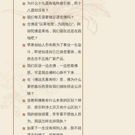
为什么十九愿有临终接引相，而十
八愿却没有？
我们每天需要做定课念佛吗？
念佛是“以果地觉，为因地心”。阿
弥陀佛是果地，我们现在还是在因
地吧？
苹果创始人乔布斯为了事业一生奋
斗，即使知道自己已身患重病，依
然念念不忘推广新产品。
我们应该一边念佛，一边想着佛
恩。可是我念佛时心静不下来……
在《佛说无量寿经》里，佛为什么
要把极乐胜景给我们描绘得这么详
细？
道教和佛教有什么本质的区别？禅
宗、密宗和净土宗又有什么区别？
我的烦恼很重，常常看不惯他人所
为。我该怎样去掉我执？
如果下一生没有得到人身，那不就