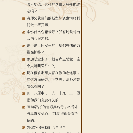
名号功德。这样的念佛人往生能确
定吗？
请师父就目前的新型肺炎疫情给我
们做一些开示。
念佛什么心态最好？我有时觉得自
己内心很黑暗。
是不是世间发生的一切都有佛的力
量在护持？
参加助念多了，就会产生错觉：这
个人是我送往生的。
现在很多出家人都在做助念这事，
在这方面研究、下功夫。法师您是
怎么看的？
四十八愿中，十八、十九、二十愿
是和我们息息相关的
有句话说“信心必具名号，名号未
必具真实信心。”我觉得也是有依
据的。
阿弥陀佛在我们心里吗？