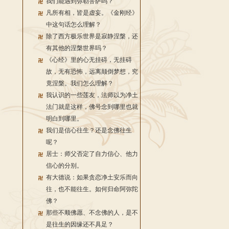
我们能遇到弥勒菩萨吗？
凡所有相，皆是虚妄。《金刚经》
中这句话怎么理解？
除了西方极乐世界是寂静涅槃，还
有其他的涅槃世界吗？
《心经》里的心无挂碍，无挂碍
故，无有恐怖，远离颠倒梦想，究
竟涅槃。我们怎么理解？
我认识的一些莲友，法师以为净土
法门就是这样，佛号念到哪里也就
明白到哪里。
我们是信心往生？还是念佛往生
呢？
居士：师父否定了自力信心、他力
信心的分别。
有大德说：如果贪恋净土安乐而向
往，也不能往生。如何归命阿弥陀
佛？
那些不顺佛愿、不念佛的人，是不
是往生的因缘还不具足？