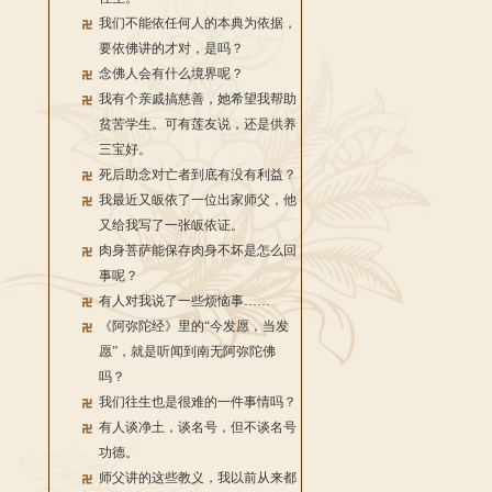
我们不能依任何人的本典为依据，
要依佛讲的才对，是吗？
念佛人会有什么境界呢？
我有个亲戚搞慈善，她希望我帮助
贫苦学生。可有莲友说，还是供养
三宝好。
死后助念对亡者到底有没有利益？
我最近又皈依了一位出家师父，他
又给我写了一张皈依证。
肉身菩萨能保存肉身不坏是怎么回
事呢？
有人对我说了一些烦恼事……
《阿弥陀经》里的“今发愿，当发
愿”，就是听闻到南无阿弥陀佛
吗？
我们往生也是很难的一件事情吗？
有人谈净土，谈名号，但不谈名号
功德。
师父讲的这些教义，我以前从来都