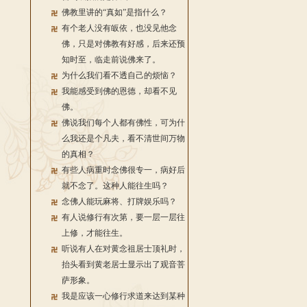
佛教里讲的“真如”是指什么？
有个老人没有皈依，也没见他念
佛，只是对佛教有好感，后来还预
知时至，临走前说佛来了。
为什么我们看不透自己的烦恼？
我能感受到佛的恩德，却看不见
佛。
佛说我们每个人都有佛性，可为什
么我还是个凡夫，看不清世间万物
的真相？
有些人病重时念佛很专一，病好后
就不念了。这种人能往生吗？
念佛人能玩麻将、打牌娱乐吗？
有人说修行有次第，要一层一层往
上修，才能往生。
听说有人在对黄念祖居士顶礼时，
抬头看到黄老居士显示出了观音菩
萨形象。
我是应该一心修行求道来达到某种