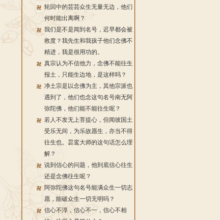
轮回中的芸芸众生无量无边，他们
何时能出离啊？
我们是不是闻到名号，迟早都会被
救度？我先生和我孩子他们念佛不
精进，我是很用功的。
真宗认为不信他力，念佛不能往生
报土，只能生边地，是这样吗？
净土宗是以念佛为主，其他宗派也
遇到了，他们也念这句名号南无阿
弥陀佛，他们能不能往生呢？
若人不发无上菩提心，但闻彼国土
受乐无间，为乐故愿生，亦当不得
往生也。昙鸾大师的这句话怎么理
解？
说到信心的问题，他到底信心往生
还是念佛往生呢？
阿弥陀佛这句名号能满众生一切志
愿，能破众生一切无明吗？
信心不淳，信心不一，信心不相