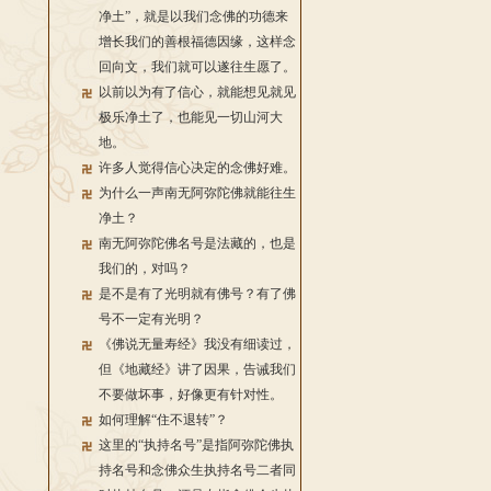
净土”，就是以我们念佛的功德来
增长我们的善根福德因缘，这样念
回向文，我们就可以遂往生愿了。
以前以为有了信心，就能想见就见
极乐净土了，也能见一切山河大
地。
许多人觉得信心决定的念佛好难。
为什么一声南无阿弥陀佛就能往生
净土？
南无阿弥陀佛名号是法藏的，也是
我们的，对吗？
是不是有了光明就有佛号？有了佛
号不一定有光明？
《佛说无量寿经》我没有细读过，
但《地藏经》讲了因果，告诫我们
不要做坏事，好像更有针对性。
如何理解“住不退转”？
这里的“执持名号”是指阿弥陀佛执
持名号和念佛众生执持名号二者同