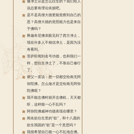
修净土宗是怎么往生的？我们给人
说总要有理论依据吧。
是不是高僧大德更能觉察到自己的
恶？高僧大德的觉照能力也是来自
于佛吗？
释迦牟尼佛亲眼见到了西方净土，
现在许多人不相信净土，是因为没
有看到。
菩萨听闻到名号功德，也和我们一
样，想往生净土了，不靠自己修行
了。
师父一直说：把一切都交给南无阿
弥陀佛。怎么做才是交给南无阿弥
陀佛呢？
我不能念佛时就开念佛机，天天都
听，这样能一心不乱吗？
阿弥陀佛威神功德表现在哪里？
闻名欲往生里的“欲”，和十八愿的
欲生我国的“欲”是一个意思吗？
我很希望自己能一心不乱地念佛。