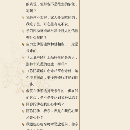
的表现，但那也不是往生的依凭，
对吗？
我身体不太好，家人要我吃的肉，
我吃了些。可心里有点不安。
学习性功德成就对净业行人的信愿
有什么帮助？
自力念佛要达到和佛相应，一定是
很难的。
《无量寿经》上品往生的是善人，
那和十八愿的往生一样吗？
《弥陀要解》念念相应念念佛，这
个境界很高，要慢慢修行才能到这
一步。
救度在佛那边是无条件的，但在我
们这边，是不是要达到某种状态？
阿弥陀佛在我们心中吗？
阿弥陀佛、极乐世界是在我们心里
还是心外？
我很担心临命终时恶业现前，怨亲