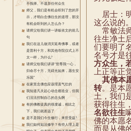
不拣择、不遗弃任何众生
师父，我们是有机会听到了您的开
居士：明
示，才明白念佛往生的道理，那没
这么说的
有机会听到的人怎么办？
常敏法师
请师父给我们讲一讲皈依文的前几
往生净土
句
我们在这儿做消灾延寿佛事，或者
们要明了
是普利十方，和其他寺院仪式上不
名号才是
太一样，为什么?
方众生，
请师父给我们讲讲“世尊我一心，
上正等正
归命尽十方，无碍光如来，愿生安
乐国”
其佛本
在家里念佛也应该理直气壮的
转
。是本
我知道凡夫起心动念都造业，但我
土，我们
们没法控制自己的念头啊
获得往生
有的佛教徒真的很虔诚，相比之
名欲往生
下，我们就差远了
是不是我们今生修行，来世受益?
佛的本愿
我们如何如法修学？有些人理上是
而是从佛