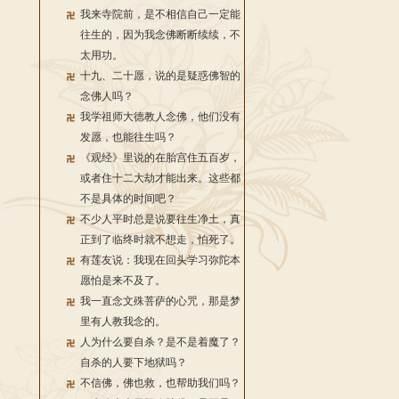
我来寺院前，是不相信自己一定能
往生的，因为我念佛断断续续，不
太用功。
十九、二十愿，说的是疑惑佛智的
念佛人吗？
我学祖师大德教人念佛，他们没有
发愿，也能往生吗？
《观经》里说的在胎宫住五百岁，
或者住十二大劫才能出来。这些都
不是具体的时间吧？
不少人平时总是说要往生净土，真
正到了临终时就不想走，怕死了。
有莲友说：我现在回头学习弥陀本
愿怕是来不及了。
我一直念文殊菩萨的心咒，那是梦
里有人教我念的。
人为什么要自杀？是不是着魔了？
自杀的人要下地狱吗？
不信佛，佛也救，也帮助我们吗？