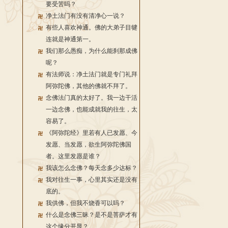
要受苦吗？
净土法门有没有清净心一说？
有些人喜欢神通。佛的大弟子目犍
连就是神通第一。
我们那么愚痴，为什么能刹那成佛
呢？
有法师说：净土法门就是专门礼拜
阿弥陀佛，其他的佛就不拜了。
念佛法门真的太好了。我一边干活
一边念佛，也能成就我的往生，太
容易了。
《阿弥陀经》里若有人已发愿、今
发愿、当发愿，欲生阿弥陀佛国
者。这里发愿是谁？
我该怎么念佛？每天念多少达标？
我对往生一事，心里其实还是没有
底的。
我供佛，但我不烧香可以吗？
什么是念佛三昧？是不是菩萨才有
这个缘分开显？