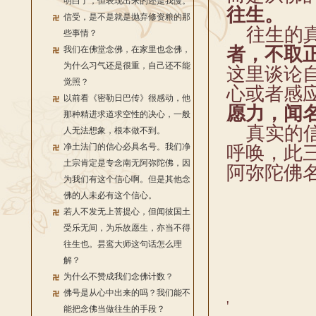
明白了，但表现出来的还是我慢。
往生。
信受，是不是就是抛弃修资粮的那
往生的真
些事情？
者，不取
我们在佛堂念佛，在家里也念佛，
为什么习气还是很重，自己还不能
这里谈论
觉照？
心或者感
以前看《密勒日巴传》很感动，他
愿力，闻
那种精进求道求空性的决心，一般
真实的信
人无法想象，根本做不到。
净土法门的信心必具名号。我们净
呼唤，此
土宗肯定是专念南无阿弥陀佛，因
阿弥陀佛
为我们有这个信心啊。但是其他念
佛的人未必有这个信心。
若人不发无上菩提心，但闻彼国土
受乐无间，为乐故愿生，亦当不得
往生也。昙鸾大师这句话怎么理
解？
为什么不赞成我们念佛计数？
佛号是从心中出来的吗？我们能不
'
能把念佛当做往生的手段？