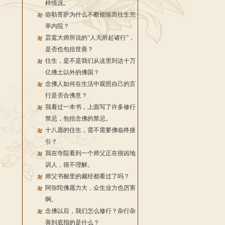
样情况。
弥勒菩萨为什么不断烦恼而往生兜
率内院？
昙鸾大师所说的“人天所起诸行”，
是否也包括世善？
往生，是不是我们从这里到达十万
亿佛土以外的佛国？
念佛人如何在生活中观照自己的言
行是否合佛意？
我看过一本书，上面写了许多修行
禁忌，包括念佛的禁忌。
十八愿的往生，需不需要佛临终接
引？
我在寺院看到一个师父正在很凶地
训人，很不理解。
师父书橱里的藏经都看过了吗？
阿弥陀佛愿力大，众生业力也厉害
啊。
念佛以后，我们怎么修行？杂行杂
善到底指的是什么？