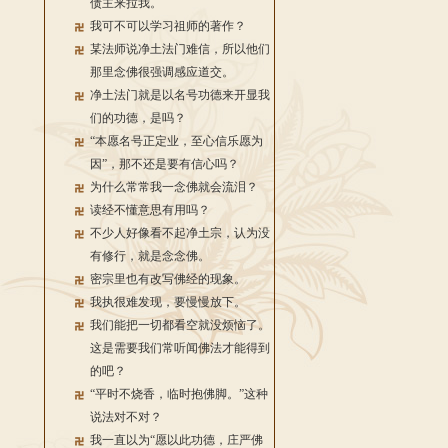
债主来拉我。
我可不可以学习祖师的著作？
某法师说净土法门难信，所以他们
那里念佛很强调感应道交。
净土法门就是以名号功德来开显我
们的功德，是吗？
“本愿名号正定业，至心信乐愿为
因”，那不还是要有信心吗？
为什么常常我一念佛就会流泪？
读经不懂意思有用吗？
不少人好像看不起净土宗，认为没
有修行，就是念念佛。
密宗里也有改写佛经的现象。
我执很难发现，要慢慢放下。
我们能把一切都看空就没烦恼了。
这是需要我们常听闻佛法才能得到
的吧？
“平时不烧香，临时抱佛脚。”这种
说法对不对？
我一直以为“愿以此功德，庄严佛