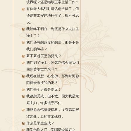
境界呢？还是继续正常生活工作？
有位老人临终时讲话也含糊了，但
还是非常安详地往生了，很不可思
议。
我始终不明白，到底是什么去往生
净土了？
我们还有想超度的想法，那是不是
我们的障碍？
要不要超度堕胎婴灵？
我们到了净土，阿弥陀佛会派我们
回到娑婆世界来吗？
我现在就想一心念佛，那到时阿弥
陀佛会来接我的吧？
我们每个人都是南无？
我很想受戒，但不敢。因为我是家
庭主妇，许多戒守不住
我感觉念佛就能得救，没有高深艰
涩之处，真的非常殊胜。
什么是平生业成？
我学佛刚入门，学哪部经最好？