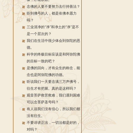
念佛的人要不要努力去行持善法？
听到佛号的人，都是依佛本愿力
吗？
三业清净的“净”和净土的“净”是不
是一个层次的？
我们在生活中很少体会到弥陀的恩
德。
科学的终极目标应该是和阿弥陀佛
的目标一致的吧？
是佛的回向，才有众生的称念，能
念也是阿弥陀佛的功德。
听说我们一天要念满三万声佛号，
往生才有把握。真的是这样吗？
观音菩萨救苦救难，我们遇到困难
可以念菩萨圣号吗？
有人说我们没有信心，所以我们都
没有往生。
不要诽谤正法，一切法都是好的，
对吗？