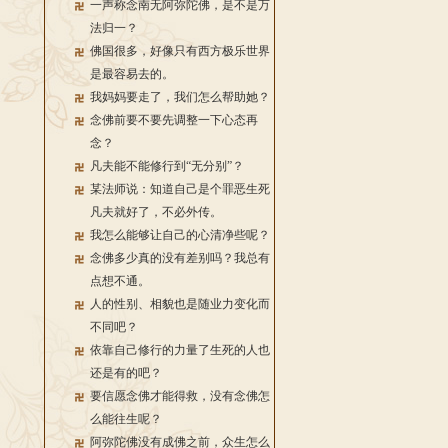
一声称念南无阿弥陀佛，是不是万
法归一？
佛国很多，好像只有西方极乐世界
是最容易去的。
我妈妈要走了，我们怎么帮助她？
念佛前要不要先调整一下心态再
念？
凡夫能不能修行到“无分别”？
某法师说：知道自己是个罪恶生死
凡夫就好了，不必外传。
我怎么能够让自己的心清净些呢？
念佛多少真的没有差别吗？我总有
点想不通。
人的性别、相貌也是随业力变化而
不同吧？
依靠自己修行的力量了生死的人也
还是有的吧？
要信愿念佛才能得救，没有念佛怎
么能往生呢？
阿弥陀佛没有成佛之前，众生怎么