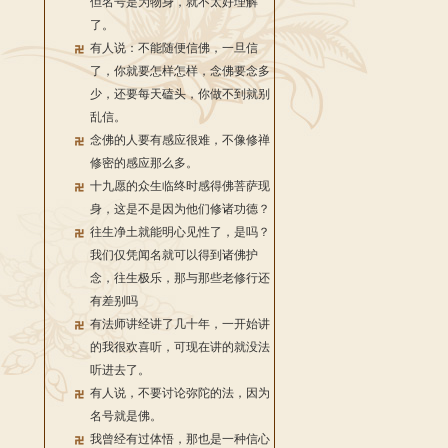
但名号是为物身，就不太好理解
了。
有人说：不能随便信佛，一旦信
了，你就要怎样怎样，念佛要念多
少，还要每天磕头，你做不到就别
乱信。
念佛的人要有感应很难，不像修禅
修密的感应那么多。
十九愿的众生临终时感得佛菩萨现
身，这是不是因为他们修诸功德？
往生净土就能明心见性了，是吗？
我们仅凭闻名就可以得到诸佛护
念，往生极乐，那与那些老修行还
有差别吗
有法师讲经讲了几十年，一开始讲
的我很欢喜听，可现在讲的就没法
听进去了。
有人说，不要讨论弥陀的法，因为
名号就是佛。
我曾经有过体悟，那也是一种信心