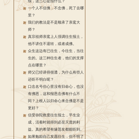
续，这三心是指什么？
一个人不信佛，不念佛，死了去哪
里？
我们的教法是不是顺承了亲鸾大
师？
真宗祖师亲鸾上人强调往生报土，
他不讲住不退转，或者成佛。
众生这边有已往生，今往生，当往
生的。这三种往生者，他们的支撑
点在哪里？
师父已经讲得很透，为什么有些人
还听不明白呢？
口念名号但心里没有归命心，也没
有佛恩，这和报恩念佛有什么不
同？上根人以归命心来念佛是不是
更好？
信受弥陀救度往生报土，平生业
成，活着时就得到必至灭度的利
益。真的希望有缘莲友都能听到。
如果勉励自己发愿往生，但不明了