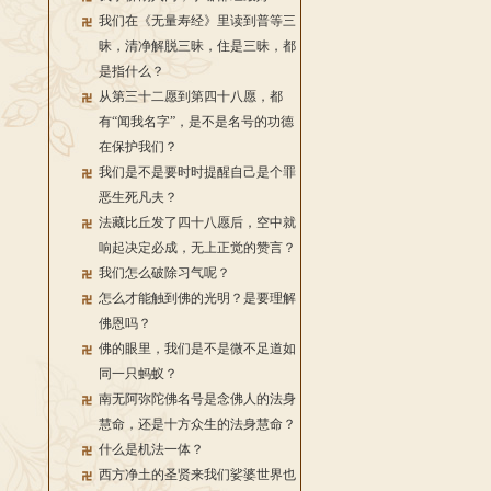
我们在《无量寿经》里读到普等三
昧，清净解脱三昧，住是三昧，都
是指什么？
从第三十二愿到第四十八愿，都
有“闻我名字”，是不是名号的功德
在保护我们？
我们是不是要时时提醒自己是个罪
恶生死凡夫？
法藏比丘发了四十八愿后，空中就
响起决定必成，无上正觉的赞言？
我们怎么破除习气呢？
怎么才能触到佛的光明？是要理解
佛恩吗？
佛的眼里，我们是不是微不足道如
同一只蚂蚁？
南无阿弥陀佛名号是念佛人的法身
慧命，还是十方众生的法身慧命？
什么是机法一体？
西方净土的圣贤来我们娑婆世界也