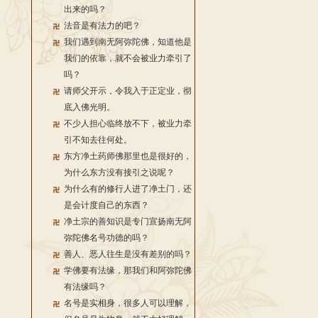
出来的吗？
法音是有法力的吧？
我们遇到南无阿弥陀佛，知道他是
我们的依靠，就不会被业力牵引了
吗？
请师父开示，令我入于正定业，彻
底入佛光明。
不少人担心临终放不下，被业力牵
引不知去往何处。
东方净土药师佛那里也是很好的，
为什么东方没有接引之说呢？
为什么有的修行人进了净土门，还
是会计度自己的东西？
净土宗的善知识是专门宣扬南无阿
弥陀佛名号功德的吗？
善人、恶人往生是没有差别的吗？
学佛要有法缘，那我们和阿弥陀佛
有法缘吗？
名号是实相身，很多人可以理解，