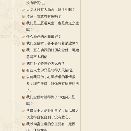
没有听闻过。
人临终时有人助念，能往生吗？
读经不懂意思有用吗？
我们是三恶道众生，也是魔道众生
吗？
什么颜色的莲花最好？
我们念佛时，要不要想着消业障？
我一直在劝我的好朋友念佛，可她
总是不太相信。
我们起了骄慢心怎么办？
有些人念佛只是想得人天福报。
以前我拜佛，心里祈求的事情很
多；现在拜佛，好像没有这些想法
了。
我们念佛时就得到了“大信心”是
吗？
学佛后不大爱管闲事了，所以被人
说变得自私自利，没有爱心。
我以为畜生道的众生要有一定因
缘，才能获救。