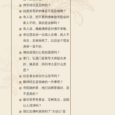
禅宗传法是怎样的？
挂观音菩萨的像是不是杂修啊？
有人说，把不要的佛像放寺院会对
家人不利。真的是这样吗？
有人说，佩戴佛牌是对佛不恭敬。
有位莲友劝一位病人念佛，病人不
肯念，后来病死了。以后这个莲友
身体一直不好。
佛知道我们心里的愿望吗？
要门、弘愿门是善导大师提出来
的，修圣道，回归净土是什么意
思？
往生者会发出什么信号吗？
翻译经文是很难的一件事吧？
寺院烧的香，他们说檀香最好。是
不是真的？
极乐世界有黄金、宝树装点，这能
让人清净吗？
我们念佛时就得到了“大信心”是