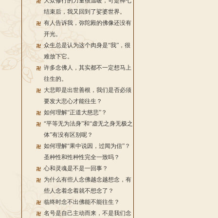
大众修行的力量很温暖，可是禅七
结束后，我又回到了娑婆世界。
有人告诉我，弥陀殿的佛像还没有
开光。
众生总是认为这个肉身是“我”，很
难放下它。
许多念佛人，其实都不一定想马上
往生的。
大悲即是出世善根，我们是否必须
要发大悲心才能往生？
如何理解“正道大慈悲”？
“平等无为法身”和“虚无之身无极之
体”有没有区别呢？
如何理解“果中说因，过闻为信”？
圣种性和性种性完全一致吗？
心和灵魂是不是一回事？
为什么有些人念佛越念越想念，有
些人念着念着就不想念了？
临终时念不出佛能不能往生？
名号是自己主动而来，不是我们念