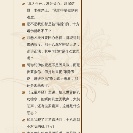
“真为生死，发菩提心。以深信
愿，求生净土。”我觉得要做到有
难度。
是不是我们都是被“唯除”的，十方
诸佛都救不了？
罪恶凡夫只要回心念佛，都能得到
佛的救度。那十八愿的唯除五逆，
诽谤正法，其中“唯除”是什么意思
呢？
阿弥陀佛的宏愿不是因果教，而是
佛要救你。但是如果把“唯除五
逆，诽谤正法”作为遮止来看，那
还是因果教了。
《无量寿经》里说：极乐世界的八
功德水，能听闻到空无我声，大慈
悲声，还有波罗蜜声，这都是什么
意思？
如果我犯了五逆谤法罪，十八愿就
不对我的机了吗？