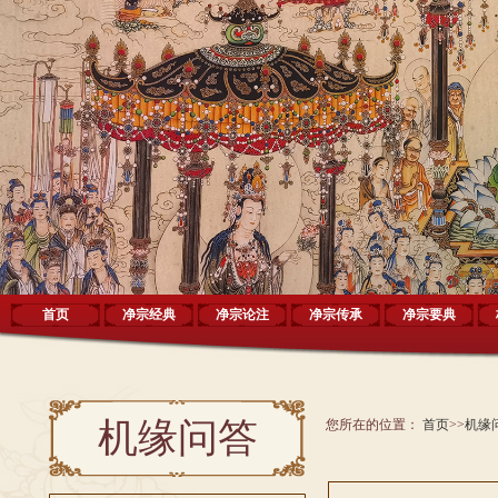
首页
净宗经典
净宗论注
净宗传承
净宗要典
机缘问答
您所在的位置：
首页
>>
机缘