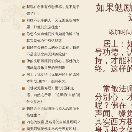
如果勉
我现在念佛有点恐惧感，是不是学
错了?
那些不识字的人，又无因缘听闻本
愿，那他们怎么往生?
添加时间：2
你怎么知道他们没有如是信解？这
其实是你心中有这疑惑
居士：如
我经常会被自己的业力牵着，我是
号功德，
不是应该念南无阿弥陀佛?
持，才能
佛的光明照耀我们身心，那佛的光
终。这样
明就是极乐世界的光明啊
居士：我觉得《无量寿经》的原译
本和“汇集本”，差别不大。
常敏法师
《佛说无量寿经》里“其国不逆
分别心，
违，自然之所牵。”这里的“自然”是
什么意思?
呢？佛在
临终会不会因嗔恨心堕入恶道而不
声闻、缘
能往生？
其实西方
内心的欢喜 是名号的自然显现吗？
身无极之
南无阿弥陀佛本愿名号没有区别，