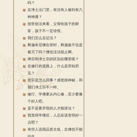
吗？
在净土法门里，有没有人修到有六
种神通？
按世俗法来看，父母给孩子的财
富，孩子不一定珍惜。
我们怎么去证法？
释迦牟尼佛在世时，释迦族不也是
被灭了吗？佛也没法阻止啊。
禅宗和净土宗的区别在哪里呢？
在修行的道路上，什么是邪知邪
见？
密宗是怎么回事？感觉很神秘，和
我们净土宗不一样。
修行、学佛要从内心修，至少要像
个好人吧。
是不是要开悟的人才能讲法？
我觉得学佛后，人总应该变得好一
点吧？
有些人说我品质太低，念佛也不能
往生。