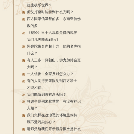
往生极乐世界？
师父打坐时能看到什么光吗？
西方国家信基督的多，东南亚信佛
教的多
《观经》里十六观都是佛的境界，
我们凡夫能观到吗？
阿弥陀佛名声超十方，他的名声指
什么？
有人三步一拜朝山，佛力加持会更
大吗？
一人信佛，全家反对怎么办？
有的人觉得要亲眼见到西方净土，
才能相信。
我们能做到没有念头吗？
释迦牟尼佛来此世界，有没有神识
入胎？
我们怎样在这浊恶的环境里保持一
颗不受污染的心？
请师父给我们开示报身报土是什么