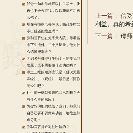
我念一句名号就可以往生净土，佛
再也不会舍弃我，以后我就不用再
上一篇：
信受
念佛了。
利益。真的希
现在有很多老菩萨说：临命终时念
不出佛还能往生吗？
下一篇：
请师
弥勒菩萨住在兜率天内院，等着当
来下生成佛。二十八层天，他为什
么选择兜率天？
闻到名号都能往生吗？不需要我们
发愿，也不需要做什么功德吗？
净土三经的顺序应该是《佛说无量
寿经》、《观经》，最后是《阿弥
陀经》吧？
往生前一刻就知道轮回已断吗？会
有什么样的感应？
阿弥陀佛把功德给了我们，那我们
自己还要不要做点功德，给往生加
点分呢？
弥勒菩萨是谁对他咐嘱的？