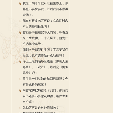
我念一句名号就可以往生净土，佛
再也不会舍弃我，以后我就不用再
念佛了。
现在有很多老菩萨说：临命终时念
不出佛还能往生吗？
弥勒菩萨住在兜率天内院，等着当
来下生成佛。二十八层天，他为什
么选择兜率天？
闻到名号都能往生吗？不需要我们
发愿，也不需要做什么功德吗？
净土三经的顺序应该是《佛说无量
寿经》、《观经》，最后是《阿弥
陀经》吧？
往生前一刻就知道轮回已断吗？会
有什么样的感应？
阿弥陀佛把功德给了我们，那我们
自己还要不要做点功德，给往生加
点分呢？
弥勒菩萨是谁对他咐嘱的？