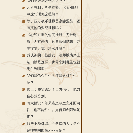
我们能遇到弥勒菩萨吗？
凡所有相，皆是虚妄。《金刚经》
中这句话怎么理解？
除了西方极乐世界是寂静涅槃，还
有其他的涅槃世界吗？
《心经》里的心无挂碍，无挂碍
故，无有恐怖，远离颠倒梦想，究
竟涅槃。我们怎么理解？
我认识的一些莲友，法师以为净土
法门就是这样，佛号念到哪里也就
明白到哪里。
我们是信心往生？还是念佛往生
呢？
居士：师父否定了自力信心、他力
信心的分别。
有大德说：如果贪恋净土安乐而向
往，也不能往生。如何归命阿弥陀
佛？
那些不顺佛愿、不念佛的人，是不
是往生的因缘还不具足？