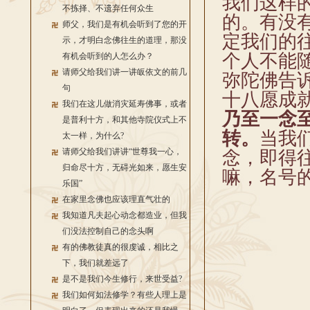
我们这样
不拣择、不遗弃任何众生
的。有没
师父，我们是有机会听到了您的开
定我们的
示，才明白念佛往生的道理，那没
个人不能
有机会听到的人怎么办？
请师父给我们讲一讲皈依文的前几
弥陀佛告
句
十八愿成
我们在这儿做消灾延寿佛事，或者
乃至一念
是普利十方，和其他寺院仪式上不
转。
当我
太一样，为什么?
请师父给我们讲讲“世尊我一心，
念，即得
归命尽十方，无碍光如来，愿生安
嘛，名号
乐国”
在家里念佛也应该理直气壮的
我知道凡夫起心动念都造业，但我
们没法控制自己的念头啊
有的佛教徒真的很虔诚，相比之
下，我们就差远了
是不是我们今生修行，来世受益?
我们如何如法修学？有些人理上是