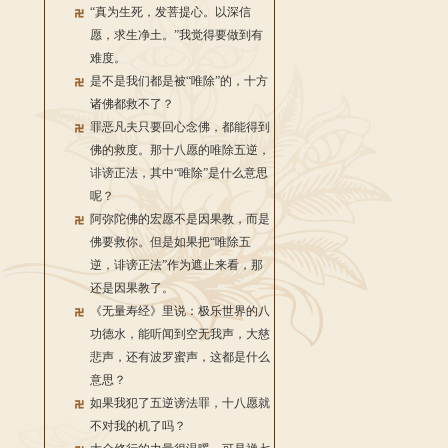
“真为生死，发菩提心。以深信
愿，求生净土。”我觉得要做到有
难度。
是不是我们都是被“唯除”的，十方
诸佛都救不了？
罪恶凡夫只要回心念佛，都能得到
佛的救度。那十八愿的唯除五逆，
诽谤正法，其中“唯除”是什么意思
呢？
阿弥陀佛的宏愿不是因果教，而是
佛要救你。但是如果把“唯除五
逆，诽谤正法”作为遮止来看，那
还是因果教了。
《无量寿经》里说：极乐世界的八
功德水，能听闻到空无我声，大慈
悲声，还有波罗蜜声，这都是什么
意思？
如果我犯了五逆谤法罪，十八愿就
不对我的机了吗？