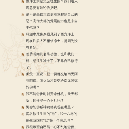
修净土宗是怎么往生的？我们给人
说总要有理论依据吧。
是不是高僧大德更能觉察到自己的
恶？高僧大德的觉照能力也是来自
于佛吗？
释迦牟尼佛亲眼见到了西方净土，
现在许多人不相信净土，是因为没
有看到。
菩萨听闻到名号功德，也和我们一
样，想往生净土了，不靠自己修行
了。
师父一直说：把一切都交给南无阿
弥陀佛。怎么做才是交给南无阿弥
陀佛呢？
我不能念佛时就开念佛机，天天都
听，这样能一心不乱吗？
阿弥陀佛威神功德表现在哪里？
闻名欲往生里的“欲”，和十八愿的
欲生我国的“欲”是一个意思吗？
我很希望自己能一心不乱地念佛。