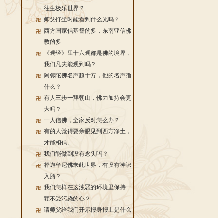
往生极乐世界？
师父打坐时能看到什么光吗？
西方国家信基督的多，东南亚信佛
教的多
《观经》里十六观都是佛的境界，
我们凡夫能观到吗？
阿弥陀佛名声超十方，他的名声指
什么？
有人三步一拜朝山，佛力加持会更
大吗？
一人信佛，全家反对怎么办？
有的人觉得要亲眼见到西方净土，
才能相信。
我们能做到没有念头吗？
释迦牟尼佛来此世界，有没有神识
入胎？
我们怎样在这浊恶的环境里保持一
颗不受污染的心？
请师父给我们开示报身报土是什么