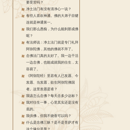
要受苦吗？
净土法门有没有清净心一说？
有些人喜欢神通。佛的大弟子目犍
连就是神通第一。
我们那么愚痴，为什么能刹那成佛
呢？
有法师说：净土法门就是专门礼拜
阿弥陀佛，其他的佛就不拜了。
念佛法门真的太好了。我一边干活
一边念佛，也能成就我的往生，太
容易了。
《阿弥陀经》里若有人已发愿、今
发愿、当发愿，欲生阿弥陀佛国
者。这里发愿是谁？
我该怎么念佛？每天念多少达标？
我对往生一事，心里其实还是没有
底的。
我供佛，但我不烧香可以吗？
什么是念佛三昧？是不是菩萨才有
这个缘分开显？