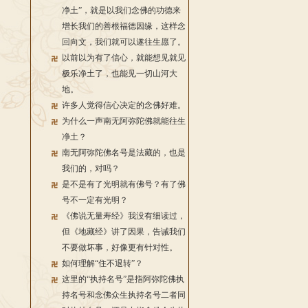
净土”，就是以我们念佛的功德来
增长我们的善根福德因缘，这样念
回向文，我们就可以遂往生愿了。
以前以为有了信心，就能想见就见
极乐净土了，也能见一切山河大
地。
许多人觉得信心决定的念佛好难。
为什么一声南无阿弥陀佛就能往生
净土？
南无阿弥陀佛名号是法藏的，也是
我们的，对吗？
是不是有了光明就有佛号？有了佛
号不一定有光明？
《佛说无量寿经》我没有细读过，
但《地藏经》讲了因果，告诫我们
不要做坏事，好像更有针对性。
如何理解“住不退转”？
这里的“执持名号”是指阿弥陀佛执
持名号和念佛众生执持名号二者同