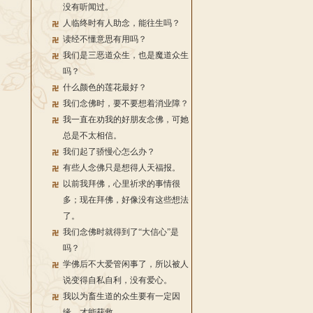
没有听闻过。
人临终时有人助念，能往生吗？
读经不懂意思有用吗？
我们是三恶道众生，也是魔道众生
吗？
什么颜色的莲花最好？
我们念佛时，要不要想着消业障？
我一直在劝我的好朋友念佛，可她
总是不太相信。
我们起了骄慢心怎么办？
有些人念佛只是想得人天福报。
以前我拜佛，心里祈求的事情很
多；现在拜佛，好像没有这些想法
了。
我们念佛时就得到了“大信心”是
吗？
学佛后不大爱管闲事了，所以被人
说变得自私自利，没有爱心。
我以为畜生道的众生要有一定因
缘，才能获救。