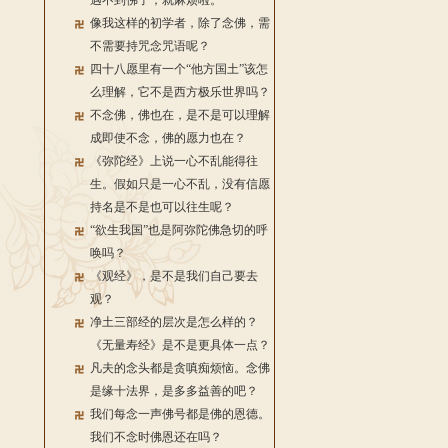
遇不到佛了，就麻烦啦。
像我这样的初学者，除了念佛，需
不需要持咒念咒语呢？
四十八愿里有一个“他方国土”该怎
么理解，它不是西方极乐世界吗？
不念佛，佛也在，是不是可以理解
成即使不念，佛的愿力也在？
《弥陀经》上说一心不乱能得往
生。假如只是一心不乱，没有信愿
持名是不是也可以往生呢？
“欲生我国”也是阿弥陀佛急切的呼
唤吗？
《观经》，是不是我们自己要去
观？
净土三部经的层次是怎么样的？
《无量寿经》是不是更具体一点？
凡夫的念头都是贪嗔痴烦恼。念佛
是缘十法界，是多多益善的吧？
我们每念一声佛号都是佛的恩德。
我们不念时佛恩还在吗？