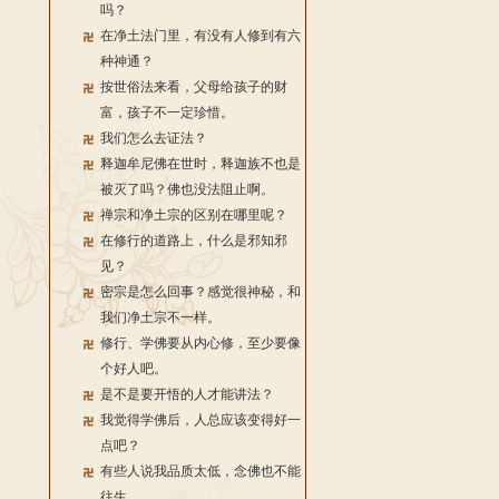
吗？
在净土法门里，有没有人修到有六
种神通？
按世俗法来看，父母给孩子的财
富，孩子不一定珍惜。
我们怎么去证法？
释迦牟尼佛在世时，释迦族不也是
被灭了吗？佛也没法阻止啊。
禅宗和净土宗的区别在哪里呢？
在修行的道路上，什么是邪知邪
见？
密宗是怎么回事？感觉很神秘，和
我们净土宗不一样。
修行、学佛要从内心修，至少要像
个好人吧。
是不是要开悟的人才能讲法？
我觉得学佛后，人总应该变得好一
点吧？
有些人说我品质太低，念佛也不能
往生。