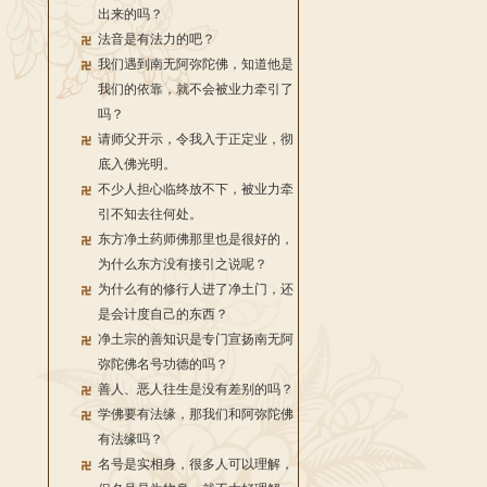
出来的吗？
法音是有法力的吧？
我们遇到南无阿弥陀佛，知道他是
我们的依靠，就不会被业力牵引了
吗？
请师父开示，令我入于正定业，彻
底入佛光明。
不少人担心临终放不下，被业力牵
引不知去往何处。
东方净土药师佛那里也是很好的，
为什么东方没有接引之说呢？
为什么有的修行人进了净土门，还
是会计度自己的东西？
净土宗的善知识是专门宣扬南无阿
弥陀佛名号功德的吗？
善人、恶人往生是没有差别的吗？
学佛要有法缘，那我们和阿弥陀佛
有法缘吗？
名号是实相身，很多人可以理解，