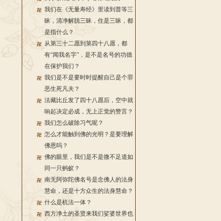
我们在《无量寿经》里读到普等三
昧，清净解脱三昧，住是三昧，都
是指什么？
从第三十二愿到第四十八愿，都
有“闻我名字”，是不是名号的功德
在保护我们？
我们是不是要时时提醒自己是个罪
恶生死凡夫？
法藏比丘发了四十八愿后，空中就
响起决定必成，无上正觉的赞言？
我们怎么破除习气呢？
怎么才能触到佛的光明？是要理解
佛恩吗？
佛的眼里，我们是不是微不足道如
同一只蚂蚁？
南无阿弥陀佛名号是念佛人的法身
慧命，还是十方众生的法身慧命？
什么是机法一体？
西方净土的圣贤来我们娑婆世界也