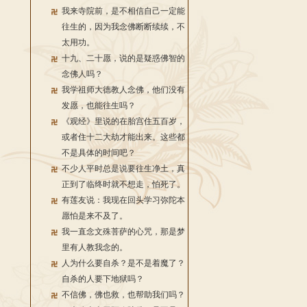
我来寺院前，是不相信自己一定能
往生的，因为我念佛断断续续，不
太用功。
十九、二十愿，说的是疑惑佛智的
念佛人吗？
我学祖师大德教人念佛，他们没有
发愿，也能往生吗？
《观经》里说的在胎宫住五百岁，
或者住十二大劫才能出来。这些都
不是具体的时间吧？
不少人平时总是说要往生净土，真
正到了临终时就不想走，怕死了。
有莲友说：我现在回头学习弥陀本
愿怕是来不及了。
我一直念文殊菩萨的心咒，那是梦
里有人教我念的。
人为什么要自杀？是不是着魔了？
自杀的人要下地狱吗？
不信佛，佛也救，也帮助我们吗？