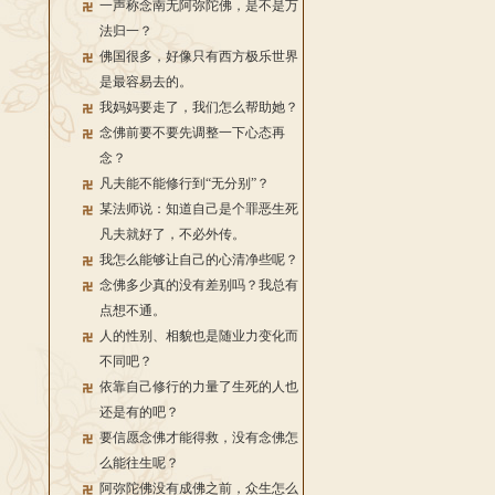
一声称念南无阿弥陀佛，是不是万
法归一？
佛国很多，好像只有西方极乐世界
是最容易去的。
我妈妈要走了，我们怎么帮助她？
念佛前要不要先调整一下心态再
念？
凡夫能不能修行到“无分别”？
某法师说：知道自己是个罪恶生死
凡夫就好了，不必外传。
我怎么能够让自己的心清净些呢？
念佛多少真的没有差别吗？我总有
点想不通。
人的性别、相貌也是随业力变化而
不同吧？
依靠自己修行的力量了生死的人也
还是有的吧？
要信愿念佛才能得救，没有念佛怎
么能往生呢？
阿弥陀佛没有成佛之前，众生怎么