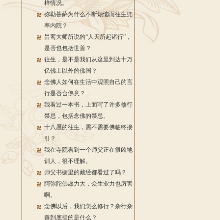
样情况。
弥勒菩萨为什么不断烦恼而往生兜
率内院？
昙鸾大师所说的“人天所起诸行”，
是否也包括世善？
往生，是不是我们从这里到达十万
亿佛土以外的佛国？
念佛人如何在生活中观照自己的言
行是否合佛意？
我看过一本书，上面写了许多修行
禁忌，包括念佛的禁忌。
十八愿的往生，需不需要佛临终接
引？
我在寺院看到一个师父正在很凶地
训人，很不理解。
师父书橱里的藏经都看过了吗？
阿弥陀佛愿力大，众生业力也厉害
啊。
念佛以后，我们怎么修行？杂行杂
善到底指的是什么？