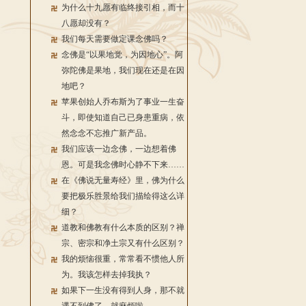
为什么十九愿有临终接引相，而十
八愿却没有？
我们每天需要做定课念佛吗？
念佛是“以果地觉，为因地心”。阿
弥陀佛是果地，我们现在还是在因
地吧？
苹果创始人乔布斯为了事业一生奋
斗，即使知道自己已身患重病，依
然念念不忘推广新产品。
我们应该一边念佛，一边想着佛
恩。可是我念佛时心静不下来……
在《佛说无量寿经》里，佛为什么
要把极乐胜景给我们描绘得这么详
细？
道教和佛教有什么本质的区别？禅
宗、密宗和净土宗又有什么区别？
我的烦恼很重，常常看不惯他人所
为。我该怎样去掉我执？
如果下一生没有得到人身，那不就