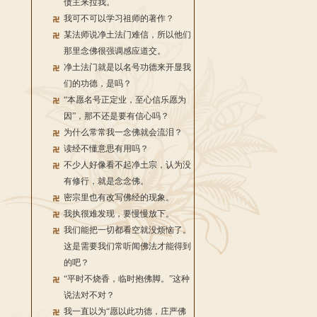
债主来拉我。
我可不可以学习祖师的著作？
某法师说净土法门难信，所以他们
那里念佛很强调感应道交。
净土法门就是以名号功德来开显我
们的功德，是吗？
“本愿名号正定业，至心信乐愿为
因”，那不还是要有信心吗？
为什么常常我一念佛就会流泪？
读经不懂意思有用吗？
不少人好像看不起净土宗，认为没
有修行，就是念念佛。
密宗里也有改写佛经的现象。
我执很难发现，要慢慢放下。
我们能把一切都看空就没烦恼了。
这是需要我们常听闻佛法才能得到
的吧？
“平时不烧香，临时抱佛脚。”这种
说法对不对？
我一直以为“愿以此功德，庄严佛