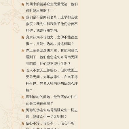
轮回中的芸芸众生无量无边，他们
何时能出离啊？
我们是不是闻到名号，迟早都会被
救度？我先生和我孩子他们念佛不
精进，我是很用功的。
真宗认为不信他力，念佛不能往生
报土，只能生边地，是这样吗？
净土宗是以念佛为主，其他宗派也
遇到了，他们也念这句名号南无阿
弥陀佛，他们能不能往生呢？
若人不发无上菩提心，但闻彼国土
受乐无间，为乐故愿生，亦当不得
往生也。昙鸾大师的这句话怎么理
解？
说到信心的问题，他到底信心往生
还是念佛往生呢？
阿弥陀佛这句名号能满众生一切志
愿，能破众生一切无明吗？
信心不淳，信心不一，信心不相