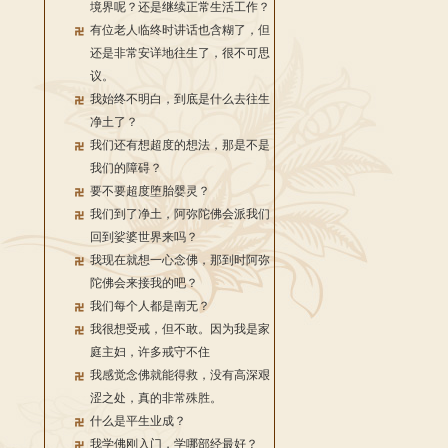
境界呢？还是继续正常生活工作？
有位老人临终时讲话也含糊了，但
还是非常安详地往生了，很不可思
议。
我始终不明白，到底是什么去往生
净土了？
我们还有想超度的想法，那是不是
我们的障碍？
要不要超度堕胎婴灵？
我们到了净土，阿弥陀佛会派我们
回到娑婆世界来吗？
我现在就想一心念佛，那到时阿弥
陀佛会来接我的吧？
我们每个人都是南无？
我很想受戒，但不敢。因为我是家
庭主妇，许多戒守不住
我感觉念佛就能得救，没有高深艰
涩之处，真的非常殊胜。
什么是平生业成？
我学佛刚入门，学哪部经最好？