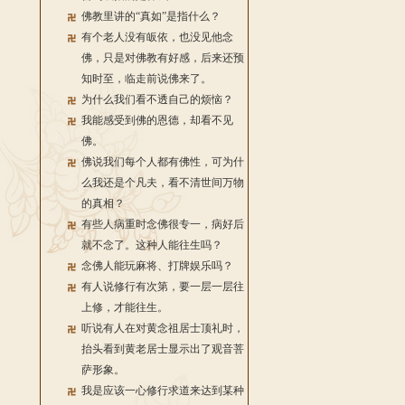
佛教里讲的“真如”是指什么？
有个老人没有皈依，也没见他念
佛，只是对佛教有好感，后来还预
知时至，临走前说佛来了。
为什么我们看不透自己的烦恼？
我能感受到佛的恩德，却看不见
佛。
佛说我们每个人都有佛性，可为什
么我还是个凡夫，看不清世间万物
的真相？
有些人病重时念佛很专一，病好后
就不念了。这种人能往生吗？
念佛人能玩麻将、打牌娱乐吗？
有人说修行有次第，要一层一层往
上修，才能往生。
听说有人在对黄念祖居士顶礼时，
抬头看到黄老居士显示出了观音菩
萨形象。
我是应该一心修行求道来达到某种