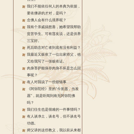
我们不能依任何人的本典为依据，
要依佛讲的才对，是吗？
念佛人会有什么境界呢？
我有个亲戚搞慈善，她希望我帮助
贫苦学生。可有莲友说，还是供养
三宝好。
死后助念对亡者到底有没有利益？
我最近又皈依了一位出家师父，他
又给我写了一张皈依证。
肉身菩萨能保存肉身不坏是怎么回
事呢？
有人对我说了一些烦恼事……
《阿弥陀经》里的“今发愿，当发
愿”，就是听闻到南无阿弥陀佛
吗？
我们往生也是很难的一件事情吗？
有人谈净土，谈名号，但不谈名号
功德。
师父讲的这些教义，我以前从来都