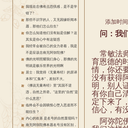
我现在念佛有点恐惧感，是不是学
错了?
那些不识字的人，又无因缘听闻本
添加时间：2
愿，那他们怎么往生?
问：
我
你怎么知道他们没有如是信解？这
其实是你心中有这疑惑
我经常会被自己的业力牵着，我是
常敏法师
不是应该念南无阿弥陀佛?
佛的光明照耀我们身心，那佛的光
育恩德的
明就是极乐世界的光明啊
情，你还
居士：我觉得《无量寿经》的原译
没有获得
本和“汇集本”，差别不大。
明，别人
《佛说无量寿经》里“其国不逆
有你自己
违，自然之所牵。”这里的“自然”是
什么意思?
定下来了
临终会不会因嗔恨心堕入恶道而不
信心，有
能往生？
内心的欢喜 是名号的自然显现吗？
阿弥陀佛
南无阿弥陀佛本愿名号没有区别，