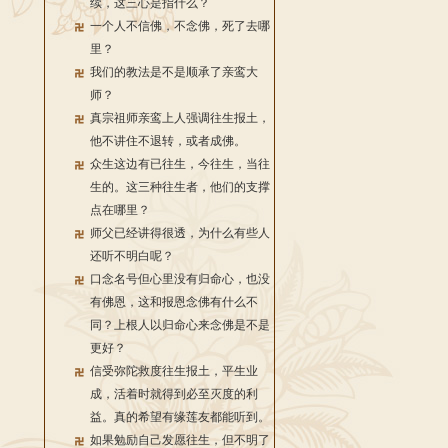
续，这三心是指什么？
一个人不信佛，不念佛，死了去哪
里？
我们的教法是不是顺承了亲鸾大
师？
真宗祖师亲鸾上人强调往生报土，
他不讲住不退转，或者成佛。
众生这边有已往生，今往生，当往
生的。这三种往生者，他们的支撑
点在哪里？
师父已经讲得很透，为什么有些人
还听不明白呢？
口念名号但心里没有归命心，也没
有佛恩，这和报恩念佛有什么不
同？上根人以归命心来念佛是不是
更好？
信受弥陀救度往生报土，平生业
成，活着时就得到必至灭度的利
益。真的希望有缘莲友都能听到。
如果勉励自己发愿往生，但不明了