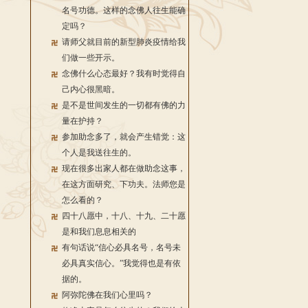
名号功德。这样的念佛人往生能确
定吗？
请师父就目前的新型肺炎疫情给我
们做一些开示。
念佛什么心态最好？我有时觉得自
己内心很黑暗。
是不是世间发生的一切都有佛的力
量在护持？
参加助念多了，就会产生错觉：这
个人是我送往生的。
现在很多出家人都在做助念这事，
在这方面研究、下功夫。法师您是
怎么看的？
四十八愿中，十八、十九、二十愿
是和我们息息相关的
有句话说“信心必具名号，名号未
必具真实信心。”我觉得也是有依
据的。
阿弥陀佛在我们心里吗？