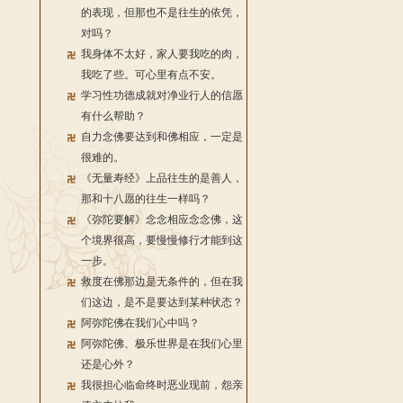
的表现，但那也不是往生的依凭，
对吗？
我身体不太好，家人要我吃的肉，
我吃了些。可心里有点不安。
学习性功德成就对净业行人的信愿
有什么帮助？
自力念佛要达到和佛相应，一定是
很难的。
《无量寿经》上品往生的是善人，
那和十八愿的往生一样吗？
《弥陀要解》念念相应念念佛，这
个境界很高，要慢慢修行才能到这
一步。
救度在佛那边是无条件的，但在我
们这边，是不是要达到某种状态？
阿弥陀佛在我们心中吗？
阿弥陀佛、极乐世界是在我们心里
还是心外？
我很担心临命终时恶业现前，怨亲