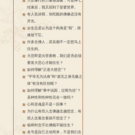
大众修行的力量很温暖，可是禅七
结束后，我又回到了娑婆世界。
有人告诉我，弥陀殿的佛像还没有
开光。
众生总是认为这个肉身是“我”，很
难放下它。
许多念佛人，其实都不一定想马上
往生的。
大悲即是出世善根，我们是否必须
要发大悲心才能往生？
如何理解“正道大慈悲”？
“平等无为法身”和“虚无之身无极之
体”有没有区别呢？
如何理解“果中说因，过闻为信”？
圣种性和性种性完全一致吗？
心和灵魂是不是一回事？
为什么有些人念佛越念越想念，有
些人念着念着就不想念了？
临终时念不出佛能不能往生？
名号是自己主动而来，不是我们念