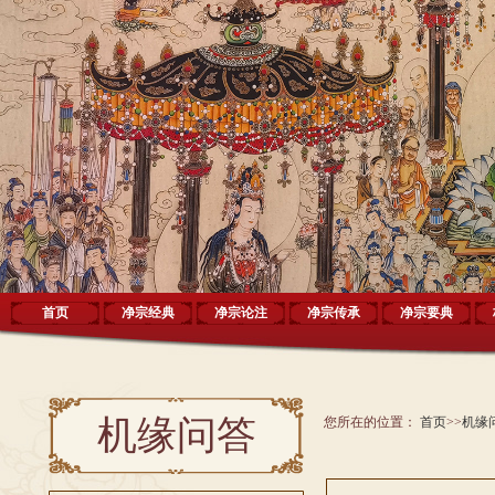
首页
净宗经典
净宗论注
净宗传承
净宗要典
机缘问答
您所在的位置：
首页
>>
机缘