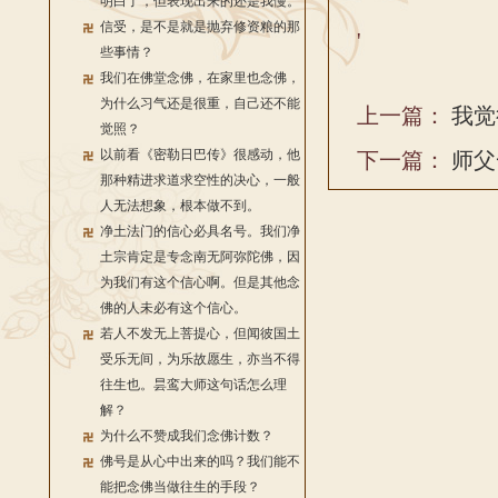
明白了，但表现出来的还是我慢。
信受，是不是就是抛弃修资粮的那
'
些事情？
我们在佛堂念佛，在家里也念佛，
为什么习气还是很重，自己还不能
上一篇：
我觉
觉照？
以前看《密勒日巴传》很感动，他
下一篇：
师父
那种精进求道求空性的决心，一般
人无法想象，根本做不到。
净土法门的信心必具名号。我们净
土宗肯定是专念南无阿弥陀佛，因
为我们有这个信心啊。但是其他念
佛的人未必有这个信心。
若人不发无上菩提心，但闻彼国土
受乐无间，为乐故愿生，亦当不得
往生也。昙鸾大师这句话怎么理
解？
为什么不赞成我们念佛计数？
佛号是从心中出来的吗？我们能不
能把念佛当做往生的手段？