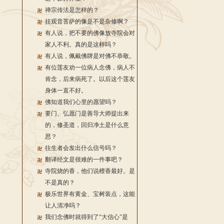
禅宗传法是怎样的？
挂观音菩萨的像是不是杂修啊？
有人说，把不要的佛像放寺院会对
家人不利。真的是这样吗？
有人说，佩戴佛牌是对佛不恭敬。
有位莲友劝一位病人念佛，病人不
肯念，后来病死了。以后这个莲友
身体一直不好。
佛知道我们心里的愿望吗？
要门、弘愿门是善导大师提出来
的，修圣道，回归净土是什么意
思？
往生者会发出什么信号吗？
翻译经文是很难的一件事吧？
寺院烧的香，他们说檀香最好。是
不是真的？
极乐世界有黄金、宝树装点，这能
让人清净吗？
我们念佛时就得到了“大信心”是