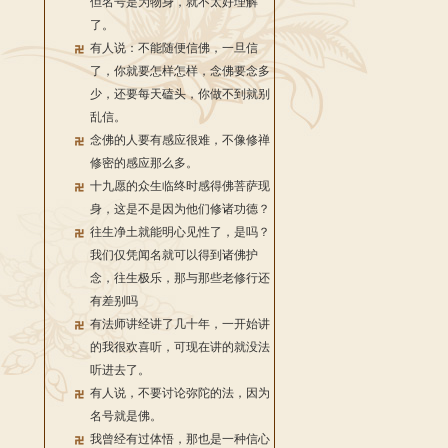
但名号是为物身，就不太好理解
了。
有人说：不能随便信佛，一旦信
了，你就要怎样怎样，念佛要念多
少，还要每天磕头，你做不到就别
乱信。
念佛的人要有感应很难，不像修禅
修密的感应那么多。
十九愿的众生临终时感得佛菩萨现
身，这是不是因为他们修诸功德？
往生净土就能明心见性了，是吗？
我们仅凭闻名就可以得到诸佛护
念，往生极乐，那与那些老修行还
有差别吗
有法师讲经讲了几十年，一开始讲
的我很欢喜听，可现在讲的就没法
听进去了。
有人说，不要讨论弥陀的法，因为
名号就是佛。
我曾经有过体悟，那也是一种信心