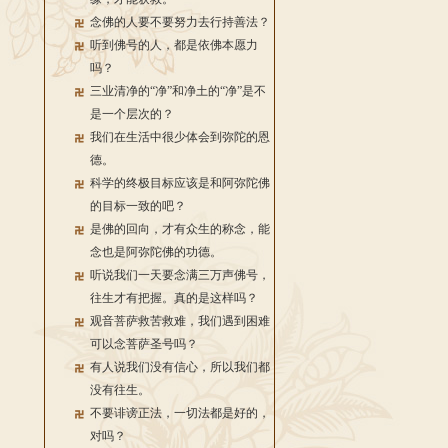
念佛的人要不要努力去行持善法？
听到佛号的人，都是依佛本愿力
吗？
三业清净的“净”和净土的“净”是不
是一个层次的？
我们在生活中很少体会到弥陀的恩
德。
科学的终极目标应该是和阿弥陀佛
的目标一致的吧？
是佛的回向，才有众生的称念，能
念也是阿弥陀佛的功德。
听说我们一天要念满三万声佛号，
往生才有把握。真的是这样吗？
观音菩萨救苦救难，我们遇到困难
可以念菩萨圣号吗？
有人说我们没有信心，所以我们都
没有往生。
不要诽谤正法，一切法都是好的，
对吗？