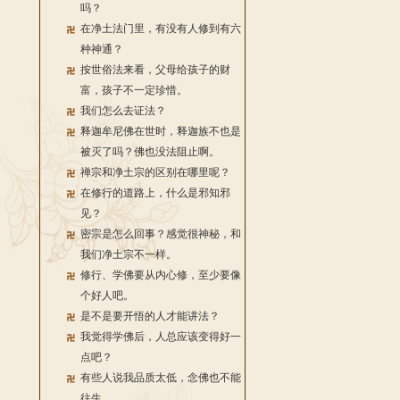
吗？
在净土法门里，有没有人修到有六
种神通？
按世俗法来看，父母给孩子的财
富，孩子不一定珍惜。
我们怎么去证法？
释迦牟尼佛在世时，释迦族不也是
被灭了吗？佛也没法阻止啊。
禅宗和净土宗的区别在哪里呢？
在修行的道路上，什么是邪知邪
见？
密宗是怎么回事？感觉很神秘，和
我们净土宗不一样。
修行、学佛要从内心修，至少要像
个好人吧。
是不是要开悟的人才能讲法？
我觉得学佛后，人总应该变得好一
点吧？
有些人说我品质太低，念佛也不能
往生。