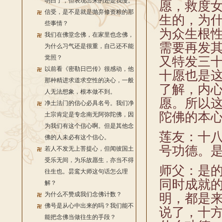
明白了，但表现出来的还是我慢。
愿，救度
信受，是不是就是抛弃修资粮的那
生的，为
些事情？
为众生根
我们在佛堂念佛，在家里也念佛，
需要再发
为什么习气还是很重，自己还不能
觉照？
又特发三
以前看《密勒日巴传》很感动，他
十愿也是
那种精进求道求空性的决心，一般
了解，内
人无法想象，根本做不到。
愿。所以
净土法门的信心必具名号。我们净
陀佛的本
土宗肯定是专念南无阿弥陀佛，因
为我们有这个信心啊。但是其他念
莲友：十
佛的人未必有这个信心。
号功德。是
若人不发无上菩提心，但闻彼国土
受乐无间，为乐故愿生，亦当不得
师父：是
往生也。昙鸾大师这句话怎么理
同时成就
解？
为什么不赞成我们念佛计数？
明，都是
佛号是从心中出来的吗？我们能不
说了，十
能把念佛当做往生的手段？