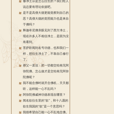
修净土宗是怎么往生的？我们给人
说总要有理论依据吧。
是不是高僧大德更能觉察到自己的
恶？高僧大德的觉照能力也是来自
于佛吗？
释迦牟尼佛亲眼见到了西方净土，
现在许多人不相信净土，是因为没
有看到。
菩萨听闻到名号功德，也和我们一
样，想往生净土了，不靠自己修行
了。
师父一直说：把一切都交给南无阿
弥陀佛。怎么做才是交给南无阿弥
陀佛呢？
我不能念佛时就开念佛机，天天都
听，这样能一心不乱吗？
阿弥陀佛威神功德表现在哪里？
闻名欲往生里的“欲”，和十八愿的
欲生我国的“欲”是一个意思吗？
我很希望自己能一心不乱地念佛。