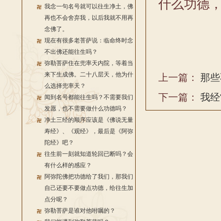
什么功德
我念一句名号就可以往生净土，佛
再也不会舍弃我，以后我就不用再
念佛了。
现在有很多老菩萨说：临命终时念
不出佛还能往生吗？
弥勒菩萨住在兜率天内院，等着当
来下生成佛。二十八层天，他为什
上一篇：
那些
么选择兜率天？
下一篇：
我经
闻到名号都能往生吗？不需要我们
发愿，也不需要做什么功德吗？
净土三经的顺序应该是《佛说无量
寿经》、《观经》，最后是《阿弥
陀经》吧？
往生前一刻就知道轮回已断吗？会
有什么样的感应？
阿弥陀佛把功德给了我们，那我们
自己还要不要做点功德，给往生加
点分呢？
弥勒菩萨是谁对他咐嘱的？