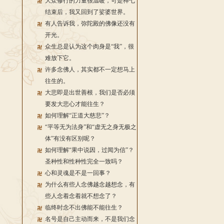
大众修行的力量很温暖，可是禅七
结束后，我又回到了娑婆世界。
有人告诉我，弥陀殿的佛像还没有
开光。
众生总是认为这个肉身是“我”，很
难放下它。
许多念佛人，其实都不一定想马上
往生的。
大悲即是出世善根，我们是否必须
要发大悲心才能往生？
如何理解“正道大慈悲”？
“平等无为法身”和“虚无之身无极之
体”有没有区别呢？
如何理解“果中说因，过闻为信”？
圣种性和性种性完全一致吗？
心和灵魂是不是一回事？
为什么有些人念佛越念越想念，有
些人念着念着就不想念了？
临终时念不出佛能不能往生？
名号是自己主动而来，不是我们念