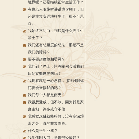
境界呢？还是继续正常生活工作？
有位老人临终时讲话也含糊了，但
还是非常安详地往生了，很不可思
议。
我始终不明白，到底是什么去往生
净土了？
我们还有想超度的想法，那是不是
我们的障碍？
要不要超度堕胎婴灵？
我们到了净土，阿弥陀佛会派我们
回到娑婆世界来吗？
我现在就想一心念佛，那到时阿弥
陀佛会来接我的吧？
我们每个人都是南无？
我很想受戒，但不敢。因为我是家
庭主妇，许多戒守不住
我感觉念佛就能得救，没有高深艰
涩之处，真的非常殊胜。
什么是平生业成？
我学佛刚入门，学哪部经最好？