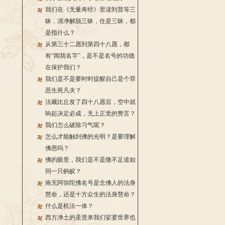
我们在《无量寿经》里读到普等三
昧，清净解脱三昧，住是三昧，都
是指什么？
从第三十二愿到第四十八愿，都
有“闻我名字”，是不是名号的功德
在保护我们？
我们是不是要时时提醒自己是个罪
恶生死凡夫？
法藏比丘发了四十八愿后，空中就
响起决定必成，无上正觉的赞言？
我们怎么破除习气呢？
怎么才能触到佛的光明？是要理解
佛恩吗？
佛的眼里，我们是不是微不足道如
同一只蚂蚁？
南无阿弥陀佛名号是念佛人的法身
慧命，还是十方众生的法身慧命？
什么是机法一体？
西方净土的圣贤来我们娑婆世界也