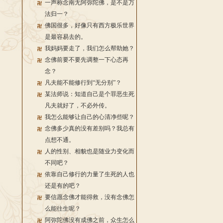
一声称念南无阿弥陀佛，是不是万
法归一？
佛国很多，好像只有西方极乐世界
是最容易去的。
我妈妈要走了，我们怎么帮助她？
念佛前要不要先调整一下心态再
念？
凡夫能不能修行到“无分别”？
某法师说：知道自己是个罪恶生死
凡夫就好了，不必外传。
我怎么能够让自己的心清净些呢？
念佛多少真的没有差别吗？我总有
点想不通。
人的性别、相貌也是随业力变化而
不同吧？
依靠自己修行的力量了生死的人也
还是有的吧？
要信愿念佛才能得救，没有念佛怎
么能往生呢？
阿弥陀佛没有成佛之前，众生怎么