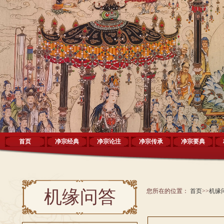
首页
净宗经典
净宗论注
净宗传承
净宗要典
机缘问答
您所在的位置：
首页
>>
机缘