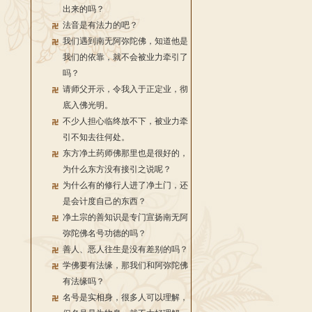
出来的吗？
法音是有法力的吧？
我们遇到南无阿弥陀佛，知道他是
我们的依靠，就不会被业力牵引了
吗？
请师父开示，令我入于正定业，彻
底入佛光明。
不少人担心临终放不下，被业力牵
引不知去往何处。
东方净土药师佛那里也是很好的，
为什么东方没有接引之说呢？
为什么有的修行人进了净土门，还
是会计度自己的东西？
净土宗的善知识是专门宣扬南无阿
弥陀佛名号功德的吗？
善人、恶人往生是没有差别的吗？
学佛要有法缘，那我们和阿弥陀佛
有法缘吗？
名号是实相身，很多人可以理解，