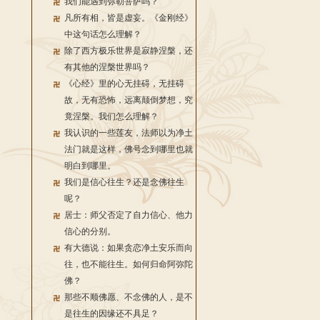
我们能遇到弥勒菩萨吗？
凡所有相，皆是虚妄。《金刚经》
中这句话怎么理解？
除了西方极乐世界是寂静涅槃，还
有其他的涅槃世界吗？
《心经》里的心无挂碍，无挂碍
故，无有恐怖，远离颠倒梦想，究
竟涅槃。我们怎么理解？
我认识的一些莲友，法师以为净土
法门就是这样，佛号念到哪里也就
明白到哪里。
我们是信心往生？还是念佛往生
呢？
居士：师父否定了自力信心、他力
信心的分别。
有大德说：如果贪恋净土安乐而向
往，也不能往生。如何归命阿弥陀
佛？
那些不顺佛愿、不念佛的人，是不
是往生的因缘还不具足？