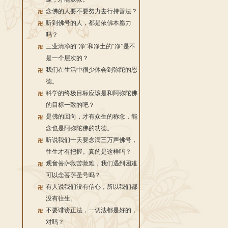
念佛的人要不要努力去行持善法？
听到佛号的人，都是依佛本愿力
吗？
三业清净的“净”和净土的“净”是不
是一个层次的？
我们在生活中很少体会到弥陀的恩
德。
科学的终极目标应该是和阿弥陀佛
的目标一致的吧？
是佛的回向，才有众生的称念，能
念也是阿弥陀佛的功德。
听说我们一天要念满三万声佛号，
往生才有把握。真的是这样吗？
观音菩萨救苦救难，我们遇到困难
可以念菩萨圣号吗？
有人说我们没有信心，所以我们都
没有往生。
不要诽谤正法，一切法都是好的，
对吗？