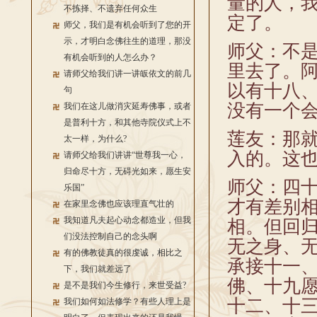
量的人，
不拣择、不遗弃任何众生
定了。
师父，我们是有机会听到了您的开
示，才明白念佛往生的道理，那没
师父：不
有机会听到的人怎么办？
里去了。
请师父给我们讲一讲皈依文的前几
以有十八
句
没有一个
我们在这儿做消灾延寿佛事，或者
是普利十方，和其他寺院仪式上不
莲友：那
太一样，为什么?
入的。这也
请师父给我们讲讲“世尊我一心，
归命尽十方，无碍光如来，愿生安
师父：四
乐国”
才有差别
在家里念佛也应该理直气壮的
我知道凡夫起心动念都造业，但我
相。但回
们没法控制自己的念头啊
无之身、
有的佛教徒真的很虔诚，相比之
承接十一
下，我们就差远了
佛、十九
是不是我们今生修行，来世受益?
十二、十
我们如何如法修学？有些人理上是