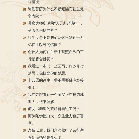
样情况。
弥勒菩萨为什么不断烦恼而往生兜
率内院？
昙鸾大师所说的“人天所起诸行”，
是否也包括世善？
往生，是不是我们从这里到达十万
亿佛土以外的佛国？
念佛人如何在生活中观照自己的言
行是否合佛意？
我看过一本书，上面写了许多修行
禁忌，包括念佛的禁忌。
十八愿的往生，需不需要佛临终接
引？
我在寺院看到一个师父正在很凶地
训人，很不理解。
师父书橱里的藏经都看过了吗？
阿弥陀佛愿力大，众生业力也厉害
啊。
念佛以后，我们怎么修行？杂行杂
善到底指的是什么？