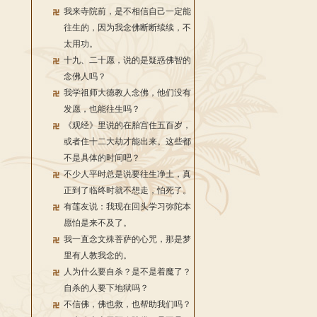
我来寺院前，是不相信自己一定能
往生的，因为我念佛断断续续，不
太用功。
十九、二十愿，说的是疑惑佛智的
念佛人吗？
我学祖师大德教人念佛，他们没有
发愿，也能往生吗？
《观经》里说的在胎宫住五百岁，
或者住十二大劫才能出来。这些都
不是具体的时间吧？
不少人平时总是说要往生净土，真
正到了临终时就不想走，怕死了。
有莲友说：我现在回头学习弥陀本
愿怕是来不及了。
我一直念文殊菩萨的心咒，那是梦
里有人教我念的。
人为什么要自杀？是不是着魔了？
自杀的人要下地狱吗？
不信佛，佛也救，也帮助我们吗？