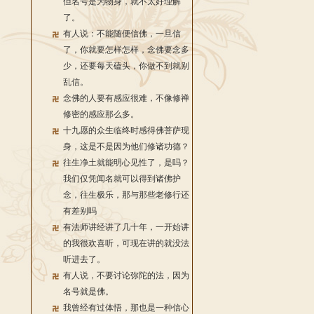
但名号是为物身，就不太好理解
了。
有人说：不能随便信佛，一旦信
了，你就要怎样怎样，念佛要念多
少，还要每天磕头，你做不到就别
乱信。
念佛的人要有感应很难，不像修禅
修密的感应那么多。
十九愿的众生临终时感得佛菩萨现
身，这是不是因为他们修诸功德？
往生净土就能明心见性了，是吗？
我们仅凭闻名就可以得到诸佛护
念，往生极乐，那与那些老修行还
有差别吗
有法师讲经讲了几十年，一开始讲
的我很欢喜听，可现在讲的就没法
听进去了。
有人说，不要讨论弥陀的法，因为
名号就是佛。
我曾经有过体悟，那也是一种信心