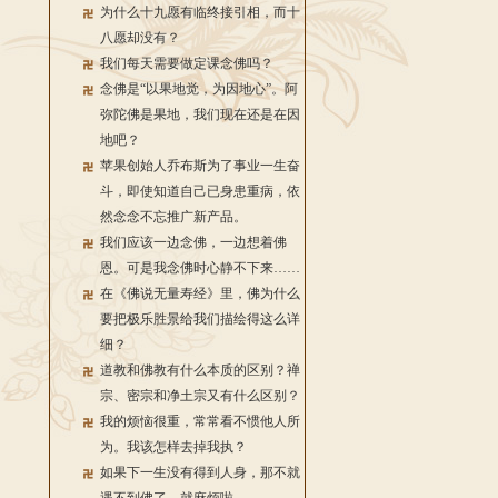
为什么十九愿有临终接引相，而十
八愿却没有？
我们每天需要做定课念佛吗？
念佛是“以果地觉，为因地心”。阿
弥陀佛是果地，我们现在还是在因
地吧？
苹果创始人乔布斯为了事业一生奋
斗，即使知道自己已身患重病，依
然念念不忘推广新产品。
我们应该一边念佛，一边想着佛
恩。可是我念佛时心静不下来……
在《佛说无量寿经》里，佛为什么
要把极乐胜景给我们描绘得这么详
细？
道教和佛教有什么本质的区别？禅
宗、密宗和净土宗又有什么区别？
我的烦恼很重，常常看不惯他人所
为。我该怎样去掉我执？
如果下一生没有得到人身，那不就