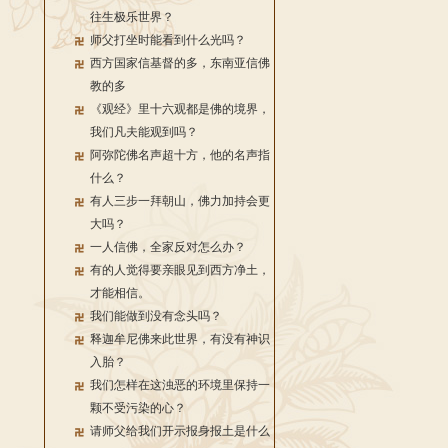
往生极乐世界？
师父打坐时能看到什么光吗？
西方国家信基督的多，东南亚信佛
教的多
《观经》里十六观都是佛的境界，
我们凡夫能观到吗？
阿弥陀佛名声超十方，他的名声指
什么？
有人三步一拜朝山，佛力加持会更
大吗？
一人信佛，全家反对怎么办？
有的人觉得要亲眼见到西方净土，
才能相信。
我们能做到没有念头吗？
释迦牟尼佛来此世界，有没有神识
入胎？
我们怎样在这浊恶的环境里保持一
颗不受污染的心？
请师父给我们开示报身报土是什么