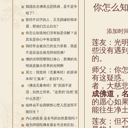
你怎么
我现在念佛有点恐惧感，是不是学
错了?
那些不识字的人，又无因缘听闻本
愿，那他们怎么往生?
添加时间：
你怎么知道他们没有如是信解？这
其实是你心中有这疑惑
莲友：光
我经常会被自己的业力牵着，我是
些没有遇
不是应该念南无阿弥陀佛?
的。
佛的光明照耀我们身心，那佛的光
明就是极乐世界的光明啊
师父：你
居士：我觉得《无量寿经》的原译
有这疑惑
本和“汇集本”，差别不大。
者，大慈
《佛说无量寿经》里“其国不逆
成佛道，
违，自然之所牵。”这里的“自然”是
什么意思?
的愿心如
临终会不会因嗔恨心堕入恶道而不
能往生净
能往生？
内心的欢喜 是名号的自然显现吗？
莲友：但
南无阿弥陀佛本愿名号没有区别，