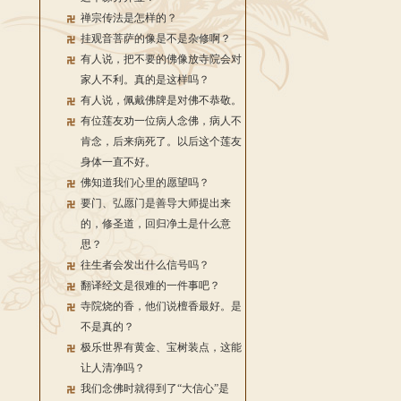
禅宗传法是怎样的？
挂观音菩萨的像是不是杂修啊？
有人说，把不要的佛像放寺院会对
家人不利。真的是这样吗？
有人说，佩戴佛牌是对佛不恭敬。
有位莲友劝一位病人念佛，病人不
肯念，后来病死了。以后这个莲友
身体一直不好。
佛知道我们心里的愿望吗？
要门、弘愿门是善导大师提出来
的，修圣道，回归净土是什么意
思？
往生者会发出什么信号吗？
翻译经文是很难的一件事吧？
寺院烧的香，他们说檀香最好。是
不是真的？
极乐世界有黄金、宝树装点，这能
让人清净吗？
我们念佛时就得到了“大信心”是