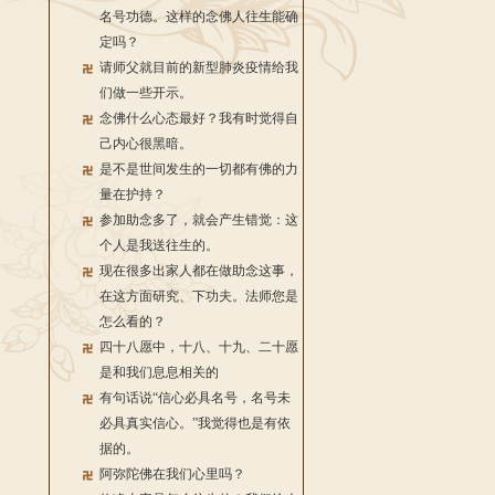
名号功德。这样的念佛人往生能确
定吗？
请师父就目前的新型肺炎疫情给我
们做一些开示。
念佛什么心态最好？我有时觉得自
己内心很黑暗。
是不是世间发生的一切都有佛的力
量在护持？
参加助念多了，就会产生错觉：这
个人是我送往生的。
现在很多出家人都在做助念这事，
在这方面研究、下功夫。法师您是
怎么看的？
四十八愿中，十八、十九、二十愿
是和我们息息相关的
有句话说“信心必具名号，名号未
必具真实信心。”我觉得也是有依
据的。
阿弥陀佛在我们心里吗？