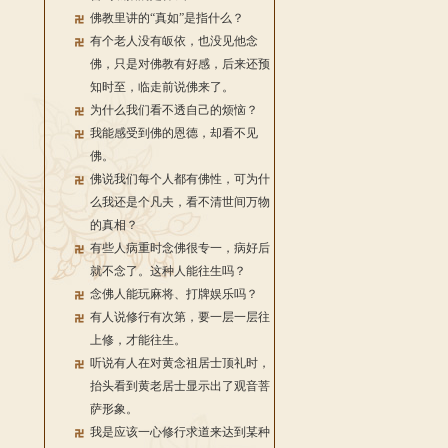
佛教里讲的“真如”是指什么？
有个老人没有皈依，也没见他念
佛，只是对佛教有好感，后来还预
知时至，临走前说佛来了。
为什么我们看不透自己的烦恼？
我能感受到佛的恩德，却看不见
佛。
佛说我们每个人都有佛性，可为什
么我还是个凡夫，看不清世间万物
的真相？
有些人病重时念佛很专一，病好后
就不念了。这种人能往生吗？
念佛人能玩麻将、打牌娱乐吗？
有人说修行有次第，要一层一层往
上修，才能往生。
听说有人在对黄念祖居士顶礼时，
抬头看到黄老居士显示出了观音菩
萨形象。
我是应该一心修行求道来达到某种