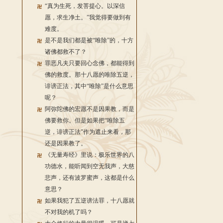
“真为生死，发菩提心。以深信
愿，求生净土。”我觉得要做到有
难度。
是不是我们都是被“唯除”的，十方
诸佛都救不了？
罪恶凡夫只要回心念佛，都能得到
佛的救度。那十八愿的唯除五逆，
诽谤正法，其中“唯除”是什么意思
呢？
阿弥陀佛的宏愿不是因果教，而是
佛要救你。但是如果把“唯除五
逆，诽谤正法”作为遮止来看，那
还是因果教了。
《无量寿经》里说：极乐世界的八
功德水，能听闻到空无我声，大慈
悲声，还有波罗蜜声，这都是什么
意思？
如果我犯了五逆谤法罪，十八愿就
不对我的机了吗？