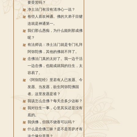
要受苦吗？
净土法门有没有清净心一说？
有些人喜欢神通。佛的大弟子目犍
连就是神通第一。
我们那么愚痴，为什么能刹那成佛
呢？
有法师说：净土法门就是专门礼拜
阿弥陀佛，其他的佛就不拜了。
念佛法门真的太好了。我一边干活
一边念佛，也能成就我的往生，太
容易了。
《阿弥陀经》里若有人已发愿、今
发愿、当发愿，欲生阿弥陀佛国
者。这里发愿是谁？
我该怎么念佛？每天念多少达标？
我对往生一事，心里其实还是没有
底的。
我供佛，但我不烧香可以吗？
什么是念佛三昧？是不是菩萨才有
这个缘分开显？