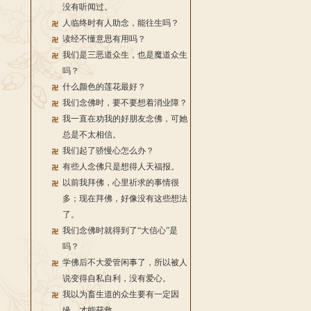
没有听闻过。
人临终时有人助念，能往生吗？
读经不懂意思有用吗？
我们是三恶道众生，也是魔道众生
吗？
什么颜色的莲花最好？
我们念佛时，要不要想着消业障？
我一直在劝我的好朋友念佛，可她
总是不太相信。
我们起了骄慢心怎么办？
有些人念佛只是想得人天福报。
以前我拜佛，心里祈求的事情很
多；现在拜佛，好像没有这些想法
了。
我们念佛时就得到了“大信心”是
吗？
学佛后不大爱管闲事了，所以被人
说变得自私自利，没有爱心。
我以为畜生道的众生要有一定因
缘，才能获救。