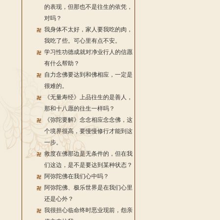
的表现，但那也不是往生的依凭，
对吗？
我身体不太好，家人要我吃的肉，
我吃了些。可心里有点不安。
学习性功德成就对净业行人的信愿
有什么帮助？
自力念佛要达到和佛相应，一定是
很难的。
《无量寿经》上品往生的是善人，
那和十八愿的往生一样吗？
《弥陀要解》念念相应念念佛，这
个境界很高，要慢慢修行才能到这
一步。
救度在佛那边是无条件的，但在我
们这边，是不是要达到某种状态？
阿弥陀佛在我们心中吗？
阿弥陀佛、极乐世界是在我们心里
还是心外？
我很担心临命终时恶业现前，怨亲