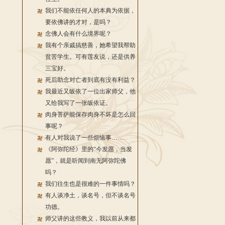
我们不能依任何人的本典为依据，
要依佛讲的才对，是吗？
念佛人会有什么境界呢？
我有个亲戚搞慈善，她希望我帮助
贫苦学生。可有莲友说，还是供养
三宝好。
死后助念对亡者到底有没有利益？
我最近又皈依了一位出家师父，他
又给我写了一张皈依证。
肉身菩萨能保存肉身不坏是怎么回
事呢？
有人对我说了一些烦恼事……
《阿弥陀经》里的“今发愿，当发
愿”，就是听闻到南无阿弥陀佛
吗？
我们往生也是很难的一件事情吗？
有人谈净土，谈名号，但不谈名号
功德。
师父讲的这些教义，我以前从来都