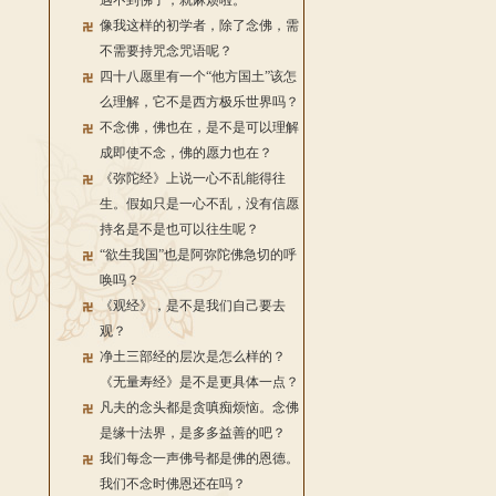
遇不到佛了，就麻烦啦。
像我这样的初学者，除了念佛，需
不需要持咒念咒语呢？
四十八愿里有一个“他方国土”该怎
么理解，它不是西方极乐世界吗？
不念佛，佛也在，是不是可以理解
成即使不念，佛的愿力也在？
《弥陀经》上说一心不乱能得往
生。假如只是一心不乱，没有信愿
持名是不是也可以往生呢？
“欲生我国”也是阿弥陀佛急切的呼
唤吗？
《观经》，是不是我们自己要去
观？
净土三部经的层次是怎么样的？
《无量寿经》是不是更具体一点？
凡夫的念头都是贪嗔痴烦恼。念佛
是缘十法界，是多多益善的吧？
我们每念一声佛号都是佛的恩德。
我们不念时佛恩还在吗？