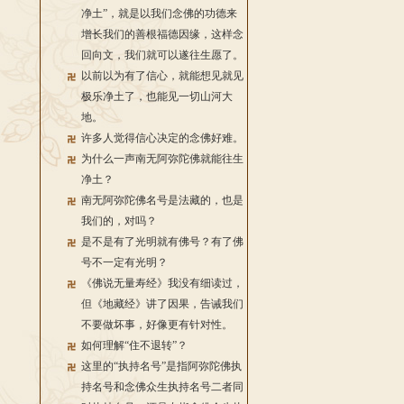
净土”，就是以我们念佛的功德来
增长我们的善根福德因缘，这样念
回向文，我们就可以遂往生愿了。
以前以为有了信心，就能想见就见
极乐净土了，也能见一切山河大
地。
许多人觉得信心决定的念佛好难。
为什么一声南无阿弥陀佛就能往生
净土？
南无阿弥陀佛名号是法藏的，也是
我们的，对吗？
是不是有了光明就有佛号？有了佛
号不一定有光明？
《佛说无量寿经》我没有细读过，
但《地藏经》讲了因果，告诫我们
不要做坏事，好像更有针对性。
如何理解“住不退转”？
这里的“执持名号”是指阿弥陀佛执
持名号和念佛众生执持名号二者同