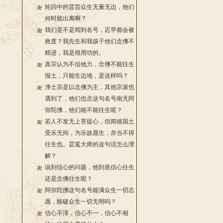
轮回中的芸芸众生无量无边，他们
何时能出离啊？
我们是不是闻到名号，迟早都会被
救度？我先生和我孩子他们念佛不
精进，我是很用功的。
真宗认为不信他力，念佛不能往生
报土，只能生边地，是这样吗？
净土宗是以念佛为主，其他宗派也
遇到了，他们也念这句名号南无阿
弥陀佛，他们能不能往生呢？
若人不发无上菩提心，但闻彼国土
受乐无间，为乐故愿生，亦当不得
往生也。昙鸾大师的这句话怎么理
解？
说到信心的问题，他到底信心往生
还是念佛往生呢？
阿弥陀佛这句名号能满众生一切志
愿，能破众生一切无明吗？
信心不淳，信心不一，信心不相