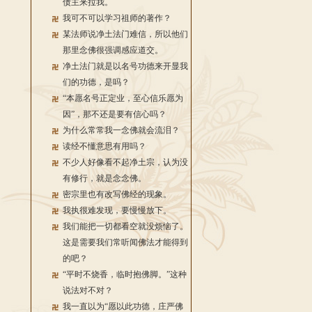
债主来拉我。
我可不可以学习祖师的著作？
某法师说净土法门难信，所以他们
那里念佛很强调感应道交。
净土法门就是以名号功德来开显我
们的功德，是吗？
“本愿名号正定业，至心信乐愿为
因”，那不还是要有信心吗？
为什么常常我一念佛就会流泪？
读经不懂意思有用吗？
不少人好像看不起净土宗，认为没
有修行，就是念念佛。
密宗里也有改写佛经的现象。
我执很难发现，要慢慢放下。
我们能把一切都看空就没烦恼了。
这是需要我们常听闻佛法才能得到
的吧？
“平时不烧香，临时抱佛脚。”这种
说法对不对？
我一直以为“愿以此功德，庄严佛