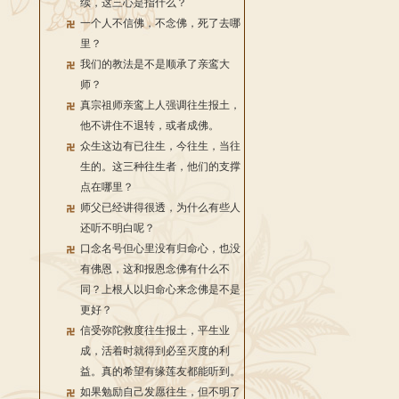
续，这三心是指什么？
一个人不信佛，不念佛，死了去哪
里？
我们的教法是不是顺承了亲鸾大
师？
真宗祖师亲鸾上人强调往生报土，
他不讲住不退转，或者成佛。
众生这边有已往生，今往生，当往
生的。这三种往生者，他们的支撑
点在哪里？
师父已经讲得很透，为什么有些人
还听不明白呢？
口念名号但心里没有归命心，也没
有佛恩，这和报恩念佛有什么不
同？上根人以归命心来念佛是不是
更好？
信受弥陀救度往生报土，平生业
成，活着时就得到必至灭度的利
益。真的希望有缘莲友都能听到。
如果勉励自己发愿往生，但不明了