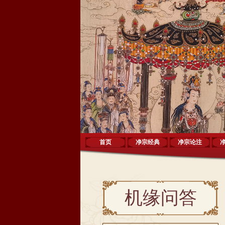
首页
净宗经典
净宗论注
机缘问答