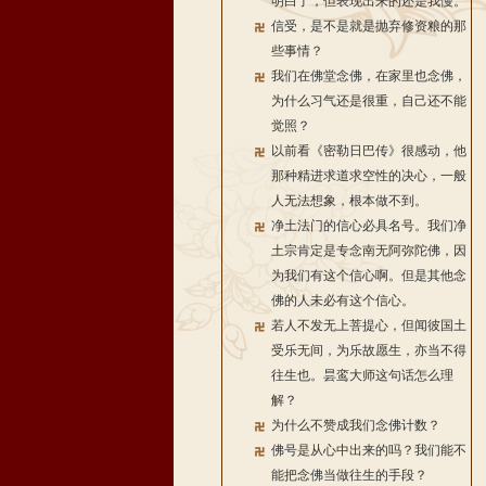
明白了，但表现出来的还是我慢。
信受，是不是就是抛弃修资粮的那
些事情？
我们在佛堂念佛，在家里也念佛，
为什么习气还是很重，自己还不能
觉照？
以前看《密勒日巴传》很感动，他
那种精进求道求空性的决心，一般
人无法想象，根本做不到。
净土法门的信心必具名号。我们净
土宗肯定是专念南无阿弥陀佛，因
为我们有这个信心啊。但是其他念
佛的人未必有这个信心。
若人不发无上菩提心，但闻彼国土
受乐无间，为乐故愿生，亦当不得
往生也。昙鸾大师这句话怎么理
解？
为什么不赞成我们念佛计数？
佛号是从心中出来的吗？我们能不
能把念佛当做往生的手段？