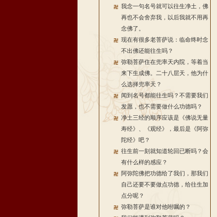
我念一句名号就可以往生净土，佛
再也不会舍弃我，以后我就不用再
念佛了。
现在有很多老菩萨说：临命终时念
不出佛还能往生吗？
弥勒菩萨住在兜率天内院，等着当
来下生成佛。二十八层天，他为什
么选择兜率天？
闻到名号都能往生吗？不需要我们
发愿，也不需要做什么功德吗？
净土三经的顺序应该是《佛说无量
寿经》、《观经》，最后是《阿弥
陀经》吧？
往生前一刻就知道轮回已断吗？会
有什么样的感应？
阿弥陀佛把功德给了我们，那我们
自己还要不要做点功德，给往生加
点分呢？
弥勒菩萨是谁对他咐嘱的？