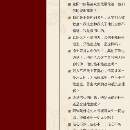
轮回中的芸芸众生无量无边，他们
何时能出离啊？
我们是不是闻到名号，迟早都会被
救度？我先生和我孩子他们念佛不
精进，我是很用功的。
真宗认为不信他力，念佛不能往生
报土，只能生边地，是这样吗？
净土宗是以念佛为主，其他宗派也
遇到了，他们也念这句名号南无阿
弥陀佛，他们能不能往生呢？
若人不发无上菩提心，但闻彼国土
受乐无间，为乐故愿生，亦当不得
往生也。昙鸾大师的这句话怎么理
解？
说到信心的问题，他到底信心往生
还是念佛往生呢？
阿弥陀佛这句名号能满众生一切志
愿，能破众生一切无明吗？
信心不淳，信心不一，信心不相