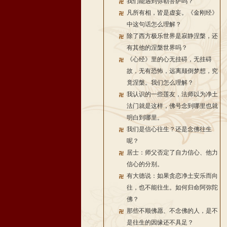
我们能遇到弥勒菩萨吗？
凡所有相，皆是虚妄。《金刚经》
中这句话怎么理解？
除了西方极乐世界是寂静涅槃，还
有其他的涅槃世界吗？
《心经》里的心无挂碍，无挂碍
故，无有恐怖，远离颠倒梦想，究
竟涅槃。我们怎么理解？
我认识的一些莲友，法师以为净土
法门就是这样，佛号念到哪里也就
明白到哪里。
我们是信心往生？还是念佛往生
呢？
居士：师父否定了自力信心、他力
信心的分别。
有大德说：如果贪恋净土安乐而向
往，也不能往生。如何归命阿弥陀
佛？
那些不顺佛愿、不念佛的人，是不
是往生的因缘还不具足？