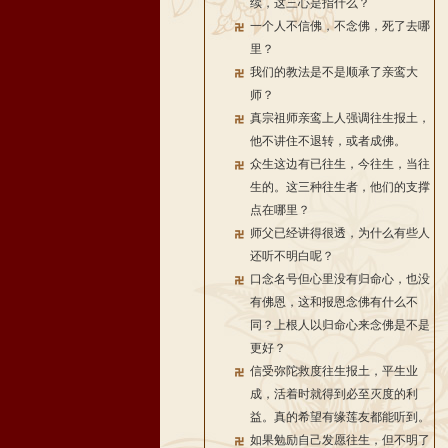
续，这三心是指什么？
一个人不信佛，不念佛，死了去哪
里？
我们的教法是不是顺承了亲鸾大
师？
真宗祖师亲鸾上人强调往生报土，
他不讲住不退转，或者成佛。
众生这边有已往生，今往生，当往
生的。这三种往生者，他们的支撑
点在哪里？
师父已经讲得很透，为什么有些人
还听不明白呢？
口念名号但心里没有归命心，也没
有佛恩，这和报恩念佛有什么不
同？上根人以归命心来念佛是不是
更好？
信受弥陀救度往生报土，平生业
成，活着时就得到必至灭度的利
益。真的希望有缘莲友都能听到。
如果勉励自己发愿往生，但不明了