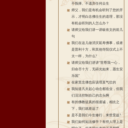
不拣择、不遗弃任何众生
师父，我们是有机会听到了您的开
示，才明白念佛往生的道理，那没
有机会听到的人怎么办？
请师父给我们讲一讲皈依文的前几
句
我们在这儿做消灾延寿佛事，或者
是普利十方，和其他寺院仪式上不
太一样，为什么?
请师父给我们讲讲“世尊我一心，
归命尽十方，无碍光如来，愿生安
乐国”
在家里念佛也应该理直气壮的
我知道凡夫起心动念都造业，但我
们没法控制自己的念头啊
有的佛教徒真的很虔诚，相比之
下，我们就差远了
是不是我们今生修行，来世受益?
我们如何如法修学？有些人理上是