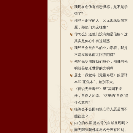
我现在念佛有点恐惧感，是不是学
错了?
那些不识字的人，又无因缘听闻本
愿，那他们怎么往生?
你怎么知道他们没有如是信解？这
其实是你心中有这疑惑
我经常会被自己的业力牵着，我是
不是应该念南无阿弥陀佛?
佛的光明照耀我们身心，那佛的光
明就是极乐世界的光明啊
居士：我觉得《无量寿经》的原译
本和“汇集本”，差别不大。
《佛说无量寿经》里“其国不逆
违，自然之所牵。”这里的“自然”是
什么意思?
临终会不会因嗔恨心堕入恶道而不
能往生？
内心的欢喜 是名号的自然显现吗？
南无阿弥陀佛本愿名号没有区别，