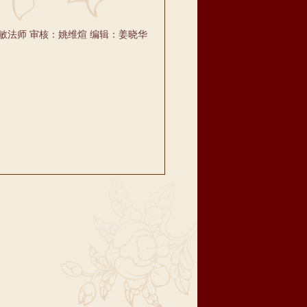
敏法师 审核：姚维煊 编辑：姜晓华