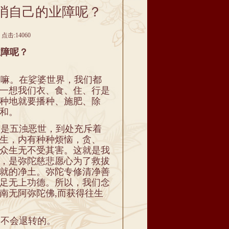
消自己的业障呢？
点击:14060
障呢？
嘛。在娑婆世界，我们都
一想我们衣、食、住、行是
种地就要播种、施肥、除
和。
是五浊恶世，到处充斥着
生，内有种种烦恼，贪、
众生无不受其害。这就是我
，是弥陀慈悲愿心为了救拔
就的净土。弥陀专修清净善
足无上功德。所以，我们念
南无阿弥陀佛,而获得往生
不会退转的。