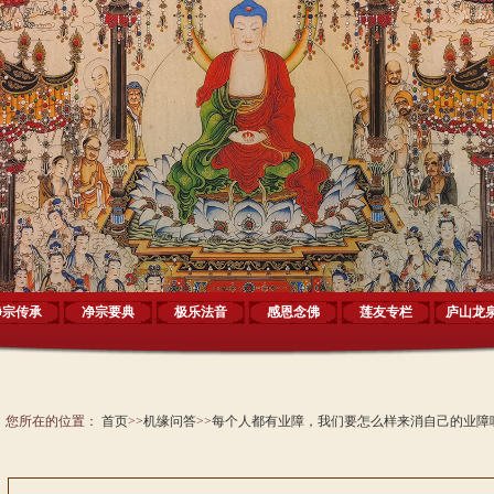
净宗传承
净宗要典
极乐法音
感恩念佛
莲友专栏
庐山龙
您所在的位置：
首页
>>
机缘问答
>>
每个人都有业障，我们要怎么样来消自己的业障