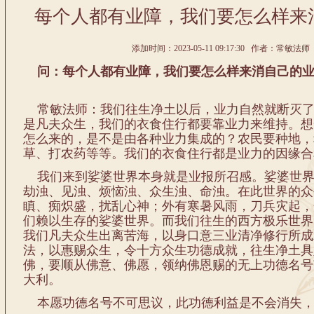
每个人都有业障，我们要怎么样来
添加时间：2023-05-11 09:17:30 作者：常敏法师 
问：每个人都有业障，我们要怎么样来消自己的业
常敏法师：我们往生净土以后，业力自然就断灭了
是凡夫众生，我们的衣食住行都要靠业力来维持。想
怎么来的，是不是由各种业力集成的？农民要种地，
草、打农药等等。我们的衣食住行都是业力的因缘合
我们来到娑婆世界本身就是业报所召感。娑婆世界
劫浊、见浊、烦恼浊、众生浊、命浊。在此世界的众
瞋、痴炽盛，扰乱心神；外有寒暑风雨，刀兵灾起，
们赖以生存的娑婆世界。而我们往生的西方极乐世界
我们凡夫众生出离苦海，以身口意三业清净修行所成
法，以惠赐众生，令十方众生功德成就，往生净土具
佛，要顺从佛意、佛愿，领纳佛恩赐的无上功德名号
大利。
本愿功德名号不可思议，此功德利益是不会消失，