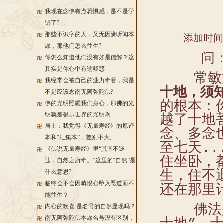
我现在念佛有点恐惧感，是不是学
错了?
那些不识字的人，又无因缘听闻本
添加时间：2
愿，那他们怎么往生?
问：
你怎么知道他们没有如是信解？这
其实是你心中有这疑惑
常敏法
我经常会被自己的业力牵着，我是
十地，
须
不是应该念南无阿弥陀佛?
的根本：
佛的光明照耀我们身心，那佛的光
明就是极乐世界的光明啊
越了十地
居士：我觉得《无量寿经》的原译
念
、
多念
本和“汇集本”，差别不大。
至
七天
..
《佛说无量寿经》里“其国不逆
住坐卧，
违，自然之所牵。”这里的“自然”是
什么意思?
生
，住不
临终会不会因嗔恨心堕入恶道而不
还在那里
能往生？
佛法是
内心的欢喜 是名号的自然显现吗？
南无阿弥陀佛本愿名号没有区别，