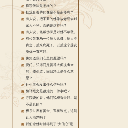
禅宗传法是怎样的？
挂观音菩萨的像是不是杂修啊？
有人说，把不要的佛像放寺院会对
家人不利。真的是这样吗？
有人说，佩戴佛牌是对佛不恭敬。
有位莲友劝一位病人念佛，病人不
肯念，后来病死了。以后这个莲友
身体一直不好。
佛知道我们心里的愿望吗？
要门、弘愿门是善导大师提出来
的，修圣道，回归净土是什么意
思？
往生者会发出什么信号吗？
翻译经文是很难的一件事吧？
寺院烧的香，他们说檀香最好。是
不是真的？
极乐世界有黄金、宝树装点，这能
让人清净吗？
我们念佛时就得到了“大信心”是