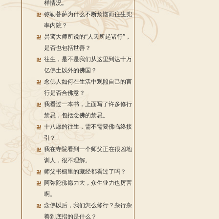
样情况。
弥勒菩萨为什么不断烦恼而往生兜
率内院？
昙鸾大师所说的“人天所起诸行”，
是否也包括世善？
往生，是不是我们从这里到达十万
亿佛土以外的佛国？
念佛人如何在生活中观照自己的言
行是否合佛意？
我看过一本书，上面写了许多修行
禁忌，包括念佛的禁忌。
十八愿的往生，需不需要佛临终接
引？
我在寺院看到一个师父正在很凶地
训人，很不理解。
师父书橱里的藏经都看过了吗？
阿弥陀佛愿力大，众生业力也厉害
啊。
念佛以后，我们怎么修行？杂行杂
善到底指的是什么？