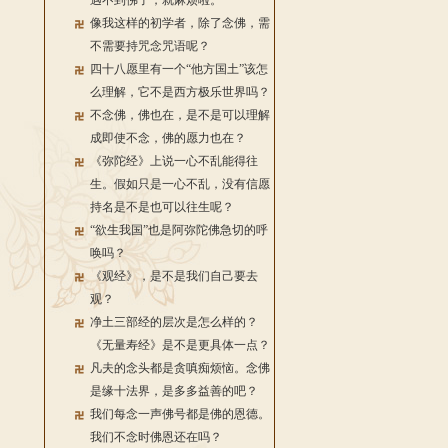
遇不到佛了，就麻烦啦。
像我这样的初学者，除了念佛，需
不需要持咒念咒语呢？
四十八愿里有一个“他方国土”该怎
么理解，它不是西方极乐世界吗？
不念佛，佛也在，是不是可以理解
成即使不念，佛的愿力也在？
《弥陀经》上说一心不乱能得往
生。假如只是一心不乱，没有信愿
持名是不是也可以往生呢？
“欲生我国”也是阿弥陀佛急切的呼
唤吗？
《观经》，是不是我们自己要去
观？
净土三部经的层次是怎么样的？
《无量寿经》是不是更具体一点？
凡夫的念头都是贪嗔痴烦恼。念佛
是缘十法界，是多多益善的吧？
我们每念一声佛号都是佛的恩德。
我们不念时佛恩还在吗？