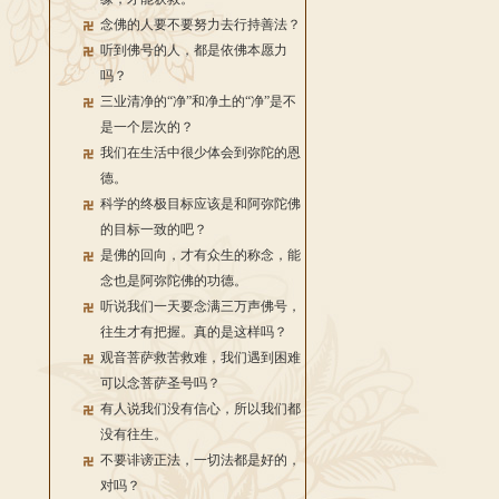
念佛的人要不要努力去行持善法？
听到佛号的人，都是依佛本愿力
吗？
三业清净的“净”和净土的“净”是不
是一个层次的？
我们在生活中很少体会到弥陀的恩
德。
科学的终极目标应该是和阿弥陀佛
的目标一致的吧？
是佛的回向，才有众生的称念，能
念也是阿弥陀佛的功德。
听说我们一天要念满三万声佛号，
往生才有把握。真的是这样吗？
观音菩萨救苦救难，我们遇到困难
可以念菩萨圣号吗？
有人说我们没有信心，所以我们都
没有往生。
不要诽谤正法，一切法都是好的，
对吗？