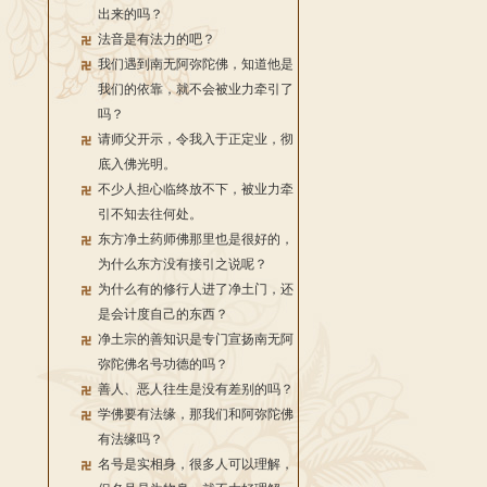
出来的吗？
法音是有法力的吧？
我们遇到南无阿弥陀佛，知道他是
我们的依靠，就不会被业力牵引了
吗？
请师父开示，令我入于正定业，彻
底入佛光明。
不少人担心临终放不下，被业力牵
引不知去往何处。
东方净土药师佛那里也是很好的，
为什么东方没有接引之说呢？
为什么有的修行人进了净土门，还
是会计度自己的东西？
净土宗的善知识是专门宣扬南无阿
弥陀佛名号功德的吗？
善人、恶人往生是没有差别的吗？
学佛要有法缘，那我们和阿弥陀佛
有法缘吗？
名号是实相身，很多人可以理解，