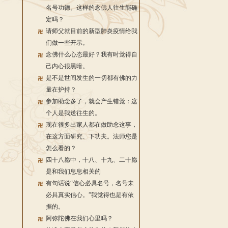
名号功德。这样的念佛人往生能确
定吗？
请师父就目前的新型肺炎疫情给我
们做一些开示。
念佛什么心态最好？我有时觉得自
己内心很黑暗。
是不是世间发生的一切都有佛的力
量在护持？
参加助念多了，就会产生错觉：这
个人是我送往生的。
现在很多出家人都在做助念这事，
在这方面研究、下功夫。法师您是
怎么看的？
四十八愿中，十八、十九、二十愿
是和我们息息相关的
有句话说“信心必具名号，名号未
必具真实信心。”我觉得也是有依
据的。
阿弥陀佛在我们心里吗？