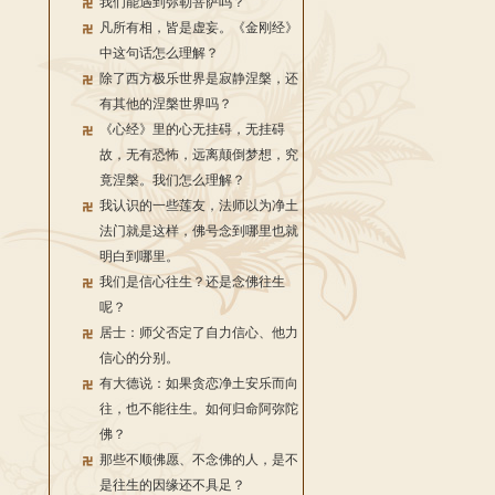
我们能遇到弥勒菩萨吗？
凡所有相，皆是虚妄。《金刚经》
中这句话怎么理解？
除了西方极乐世界是寂静涅槃，还
有其他的涅槃世界吗？
《心经》里的心无挂碍，无挂碍
故，无有恐怖，远离颠倒梦想，究
竟涅槃。我们怎么理解？
我认识的一些莲友，法师以为净土
法门就是这样，佛号念到哪里也就
明白到哪里。
我们是信心往生？还是念佛往生
呢？
居士：师父否定了自力信心、他力
信心的分别。
有大德说：如果贪恋净土安乐而向
往，也不能往生。如何归命阿弥陀
佛？
那些不顺佛愿、不念佛的人，是不
是往生的因缘还不具足？