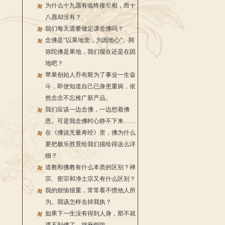
为什么十九愿有临终接引相，而十
八愿却没有？
我们每天需要做定课念佛吗？
念佛是“以果地觉，为因地心”。阿
弥陀佛是果地，我们现在还是在因
地吧？
苹果创始人乔布斯为了事业一生奋
斗，即使知道自己已身患重病，依
然念念不忘推广新产品。
我们应该一边念佛，一边想着佛
恩。可是我念佛时心静不下来……
在《佛说无量寿经》里，佛为什么
要把极乐胜景给我们描绘得这么详
细？
道教和佛教有什么本质的区别？禅
宗、密宗和净土宗又有什么区别？
我的烦恼很重，常常看不惯他人所
为。我该怎样去掉我执？
如果下一生没有得到人身，那不就