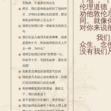
十地”。
不拣择、不遗弃任何众生
伦理道德
师父，我们是有机会听到了您的开
劝他
敦伦
示，才明白念佛往生的道理，那没
同
。
就像
有机会听到的人怎么办？
请师父给我们讲一讲皈依文的前几
对你
来说
句
我们念佛
我们在这儿做消灾延寿佛事，或者
是普利十方，和其他寺院仪式上不
众生
。
念
太一样，为什么?
没有我们
请师父给我们讲讲“世尊我一心，
归命尽十方，无碍光如来，愿生安
乐国”
在家里念佛也应该理直气壮的
我知道凡夫起心动念都造业，但我
们没法控制自己的念头啊
有的佛教徒真的很虔诚，相比之
下，我们就差远了
'
是不是我们今生修行，来世受益?
我们如何如法修学？有些人理上是