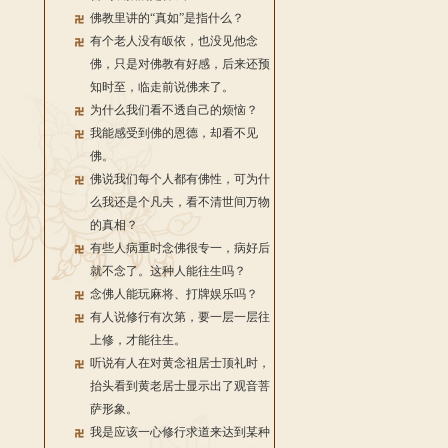
佛教里讲的“真如”是指什么？
有个老人没有皈依，也没见他念
佛，只是对佛教有好感，后来还预
知时至，临走前说佛来了。
为什么我们看不透自己的烦恼？
我能感受到佛的恩德，却看不见
佛。
佛说我们每个人都有佛性，可为什
么我还是个凡夫，看不清世间万物
的真相？
有些人病重时念佛很专一，病好后
就不念了。这种人能往生吗？
念佛人能玩麻将、打牌娱乐吗？
有人说修行有次第，要一层一层往
上修，才能往生。
听说有人在对黄念祖居士顶礼时，
抬头看到黄老居士显示出了观音菩
萨形象。
我是应该一心修行求道来达到某种