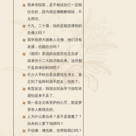
我来寺院前，是不相信自己一定能
往生的，因为我念佛断断续续，不
太用功。
十九、二十愿，说的是疑惑佛智的
念佛人吗？
我学祖师大德教人念佛，他们没有
发愿，也能往生吗？
《观经》里说的在胎宫住五百岁，
或者住十二大劫才能出来。这些都
不是具体的时间吧？
不少人平时总是说要往生净土，真
正到了临终时就不想走，怕死了。
有莲友说：我现在回头学习弥陀本
愿怕是来不及了。
我一直念文殊菩萨的心咒，那是梦
里有人教我念的。
人为什么要自杀？是不是着魔了？
自杀的人要下地狱吗？
不信佛，佛也救，也帮助我们吗？