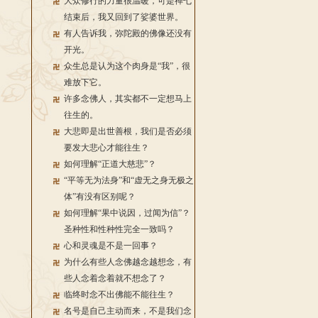
大众修行的力量很温暖，可是禅七
结束后，我又回到了娑婆世界。
有人告诉我，弥陀殿的佛像还没有
开光。
众生总是认为这个肉身是“我”，很
难放下它。
许多念佛人，其实都不一定想马上
往生的。
大悲即是出世善根，我们是否必须
要发大悲心才能往生？
如何理解“正道大慈悲”？
“平等无为法身”和“虚无之身无极之
体”有没有区别呢？
如何理解“果中说因，过闻为信”？
圣种性和性种性完全一致吗？
心和灵魂是不是一回事？
为什么有些人念佛越念越想念，有
些人念着念着就不想念了？
临终时念不出佛能不能往生？
名号是自己主动而来，不是我们念