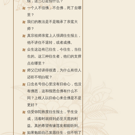
续，这三心是指什么？
一个人不信佛，不念佛，死了去哪
里？
我们的教法是不是顺承了亲鸾大
师？
真宗祖师亲鸾上人强调往生报土，
他不讲住不退转，或者成佛。
众生这边有已往生，今往生，当往
生的。这三种往生者，他们的支撑
点在哪里？
师父已经讲得很透，为什么有些人
还听不明白呢？
口念名号但心里没有归命心，也没
有佛恩，这和报恩念佛有什么不
同？上根人以归命心来念佛是不是
更好？
信受弥陀救度往生报土，平生业
成，活着时就得到必至灭度的利
益。真的希望有缘莲友都能听到。
如果勉励自己发愿往生，但不明了