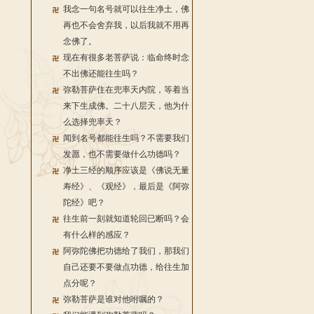
我念一句名号就可以往生净土，佛
再也不会舍弃我，以后我就不用再
念佛了。
现在有很多老菩萨说：临命终时念
不出佛还能往生吗？
弥勒菩萨住在兜率天内院，等着当
来下生成佛。二十八层天，他为什
么选择兜率天？
闻到名号都能往生吗？不需要我们
发愿，也不需要做什么功德吗？
净土三经的顺序应该是《佛说无量
寿经》、《观经》，最后是《阿弥
陀经》吧？
往生前一刻就知道轮回已断吗？会
有什么样的感应？
阿弥陀佛把功德给了我们，那我们
自己还要不要做点功德，给往生加
点分呢？
弥勒菩萨是谁对他咐嘱的？