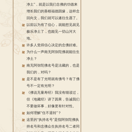
净土”，就是以我们念佛的功德来
增长我们的善根福德因缘，这样念
回向文，我们就可以遂往生愿了。
以前以为有了信心，就能想见就见
极乐净土了，也能见一切山河大
地。
许多人觉得信心决定的念佛好难。
为什么一声南无阿弥陀佛就能往生
净土？
南无阿弥陀佛名号是法藏的，也是
我们的，对吗？
是不是有了光明就有佛号？有了佛
号不一定有光明？
《佛说无量寿经》我没有细读过，
但《地藏经》讲了因果，告诫我们
不要做坏事，好像更有针对性。
如何理解“住不退转”？
这里的“执持名号”是指阿弥陀佛执
持名号和念佛众生执持名号二者同