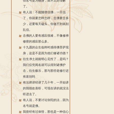
但名号是为物身，就不太好理解
了。
有人说：不能随便信佛，一旦信
了，你就要怎样怎样，念佛要念多
少，还要每天磕头，你做不到就别
乱信。
念佛的人要有感应很难，不像修禅
修密的感应那么多。
十九愿的众生临终时感得佛菩萨现
身，这是不是因为他们修诸功德？
往生净土就能明心见性了，是吗？
我们仅凭闻名就可以得到诸佛护
念，往生极乐，那与那些老修行还
有差别吗
有法师讲经讲了几十年，一开始讲
的我很欢喜听，可现在讲的就没法
听进去了。
有人说，不要讨论弥陀的法，因为
名号就是佛。
我曾经有过体悟，那也是一种信心