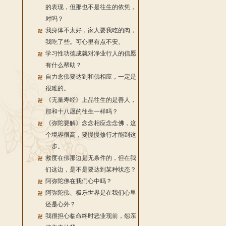
的表现，但那也不是往生的依凭，
对吗？
我身体不太好，家人要我吃的肉，
我吃了些。可心里有点不安。
学习性功德成就对净业行人的信愿
有什么帮助？
自力念佛要达到和佛相应，一定是
很难的。
《无量寿经》上品往生的是善人，
那和十八愿的往生一样吗？
《弥陀要解》念念相应念念佛，这
个境界很高，要慢慢修行才能到这
一步。
救度在佛那边是无条件的，但在我
们这边，是不是要达到某种状态？
阿弥陀佛在我们心中吗？
阿弥陀佛、极乐世界是在我们心里
还是心外？
我很担心临命终时恶业现前，怨亲