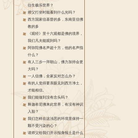
往生极乐世界？
师父打坐时能看到什么光吗？
西方国家信基督的多，东南亚信佛
教的多
《观经》里十六观都是佛的境界，
我们凡夫能观到吗？
阿弥陀佛名声超十方，他的名声指
什么？
有人三步一拜朝山，佛力加持会更
大吗？
一人信佛，全家反对怎么办？
有的人觉得要亲眼见到西方净土，
才能相信。
我们能做到没有念头吗？
释迦牟尼佛来此世界，有没有神识
入胎？
我们怎样在这浊恶的环境里保持一
颗不受污染的心？
请师父给我们开示报身报土是什么