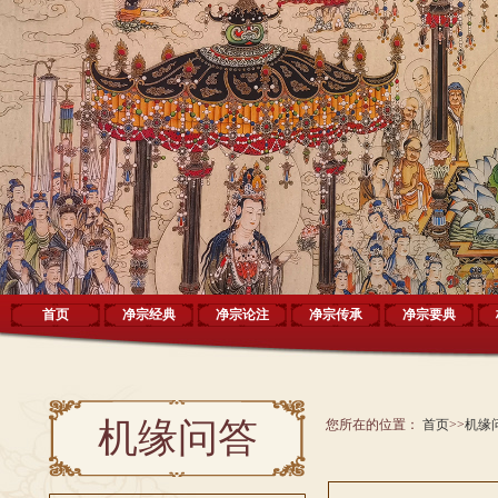
首页
净宗经典
净宗论注
净宗传承
净宗要典
机缘问答
您所在的位置：
首页
>>
机缘