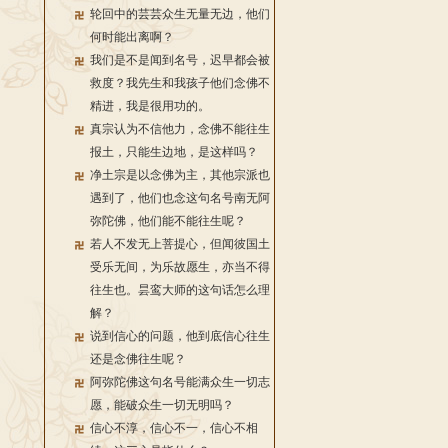
轮回中的芸芸众生无量无边，他们
何时能出离啊？
我们是不是闻到名号，迟早都会被
救度？我先生和我孩子他们念佛不
精进，我是很用功的。
真宗认为不信他力，念佛不能往生
报土，只能生边地，是这样吗？
净土宗是以念佛为主，其他宗派也
遇到了，他们也念这句名号南无阿
弥陀佛，他们能不能往生呢？
若人不发无上菩提心，但闻彼国土
受乐无间，为乐故愿生，亦当不得
往生也。昙鸾大师的这句话怎么理
解？
说到信心的问题，他到底信心往生
还是念佛往生呢？
阿弥陀佛这句名号能满众生一切志
愿，能破众生一切无明吗？
信心不淳，信心不一，信心不相