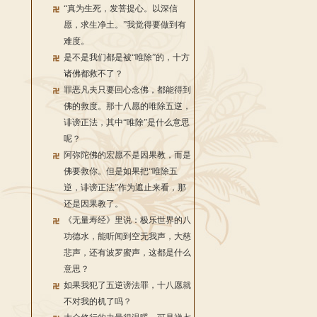
“真为生死，发菩提心。以深信
愿，求生净土。”我觉得要做到有
难度。
是不是我们都是被“唯除”的，十方
诸佛都救不了？
罪恶凡夫只要回心念佛，都能得到
佛的救度。那十八愿的唯除五逆，
诽谤正法，其中“唯除”是什么意思
呢？
阿弥陀佛的宏愿不是因果教，而是
佛要救你。但是如果把“唯除五
逆，诽谤正法”作为遮止来看，那
还是因果教了。
《无量寿经》里说：极乐世界的八
功德水，能听闻到空无我声，大慈
悲声，还有波罗蜜声，这都是什么
意思？
如果我犯了五逆谤法罪，十八愿就
不对我的机了吗？