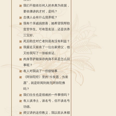
我们不能依任何人的本典为依据，
要依佛讲的才对，是吗？
念佛人会有什么境界呢？
我有个亲戚搞慈善，她希望我帮助
贫苦学生。可有莲友说，还是供养
三宝好。
死后助念对亡者到底有没有利益？
我最近又皈依了一位出家师父，他
又给我写了一张皈依证。
肉身菩萨能保存肉身不坏是怎么回
事呢？
有人对我说了一些烦恼事……
《阿弥陀经》里的“今发愿，当发
愿”，就是听闻到南无阿弥陀佛
吗？
我们往生也是很难的一件事情吗？
有人谈净土，谈名号，但不谈名号
功德。
师父讲的这些教义，我以前从来都