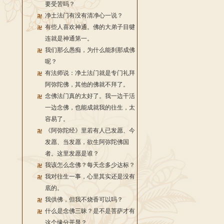
要受苦吗？
净土法门有没有清净心一说？
有些人喜欢神通。佛的大弟子目犍
连就是神通第一。
我们那么愚痴，为什么能刹那成佛
呢？
有法师说：净土法门就是专门礼拜
阿弥陀佛，其他的佛就不拜了。
念佛法门真的太好了。我一边干活
一边念佛，也能成就我的往生，太
容易了。
《阿弥陀经》里若有人已发愿、今
发愿、当发愿，欲生阿弥陀佛国
者。这里发愿是谁？
我该怎么念佛？每天念多少达标？
我对往生一事，心里其实还是没有
底的。
我供佛，但我不烧香可以吗？
什么是念佛三昧？是不是菩萨才有
这个缘分开显？