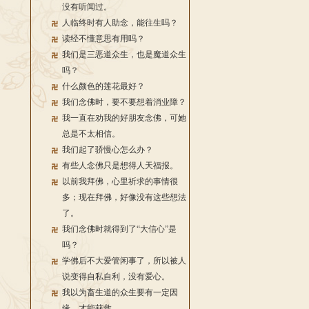
没有听闻过。
人临终时有人助念，能往生吗？
读经不懂意思有用吗？
我们是三恶道众生，也是魔道众生
吗？
什么颜色的莲花最好？
我们念佛时，要不要想着消业障？
我一直在劝我的好朋友念佛，可她
总是不太相信。
我们起了骄慢心怎么办？
有些人念佛只是想得人天福报。
以前我拜佛，心里祈求的事情很
多；现在拜佛，好像没有这些想法
了。
我们念佛时就得到了“大信心”是
吗？
学佛后不大爱管闲事了，所以被人
说变得自私自利，没有爱心。
我以为畜生道的众生要有一定因
缘，才能获救。