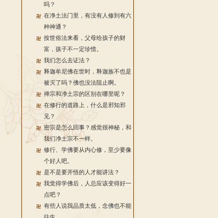
吗？
在净土法门里，有没有人修到有六
种神通？
按世俗法来看，父母给孩子的财
富，孩子不一定珍惜。
我们怎么去证法？
释迦牟尼佛在世时，释迦族不也是
被灭了吗？佛也没法阻止啊。
禅宗和净土宗的区别在哪里呢？
在修行的道路上，什么是邪知邪
见？
密宗是怎么回事？感觉很神秘，和
我们净土宗不一样。
修行、学佛要从内心修，至少要像
个好人吧。
是不是要开悟的人才能讲法？
我觉得学佛后，人总应该变得好一
点吧？
有些人说我品质太低，念佛也不能
往生。