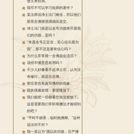
债主来拉我。
我可不可以学习祖师的著作？
某法师说净土法门难信，所以他们
那里念佛很强调感应道交。
净土法门就是以名号功德来开显我
们的功德，是吗？
“本愿名号正定业，至心信乐愿为
因”，那不还是要有信心吗？
为什么常常我一念佛就会流泪？
读经不懂意思有用吗？
不少人好像看不起净土宗，认为没
有修行，就是念念佛。
密宗里也有改写佛经的现象。
我执很难发现，要慢慢放下。
我们能把一切都看空就没烦恼了。
这是需要我们常听闻佛法才能得到
的吧？
“平时不烧香，临时抱佛脚。”这种
说法对不对？
我一直以为“愿以此功德，庄严佛