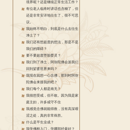
境界呢？还是继续正常生活工作？
有位老人临终时讲话也含糊了，但
还是非常安详地往生了，很不可思
议。
我始终不明白，到底是什么去往生
净土了？
我们还有想超度的想法，那是不是
我们的障碍？
要不要超度堕胎婴灵？
我们到了净土，阿弥陀佛会派我们
回到娑婆世界来吗？
我现在就想一心念佛，那到时阿弥
陀佛会来接我的吧？
我们每个人都是南无？
我很想受戒，但不敢。因为我是家
庭主妇，许多戒守不住
我感觉念佛就能得救，没有高深艰
涩之处，真的非常殊胜。
什么是平生业成？
我学佛刚入门，学哪部经最好？