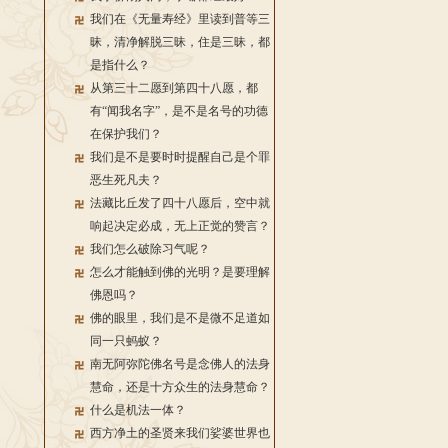
我们在《无量寿经》里读到普等三
昧，清净解脱三昧，住是三昧，都
是指什么？
从第三十二愿到第四十八愿，都
有“闻我名字”，是不是名号的功德
在保护我们？
我们是不是要时时提醒自己是个罪
恶生死凡夫？
法藏比丘发了四十八愿后，空中就
响起决定必成，无上正觉的赞言？
我们怎么破除习气呢？
怎么才能触到佛的光明？是要理解
佛恩吗？
佛的眼里，我们是不是微不足道如
同一只蚂蚁？
南无阿弥陀佛名号是念佛人的法身
慧命，还是十方众生的法身慧命？
什么是机法一体？
西方净土的圣贤来我们娑婆世界也