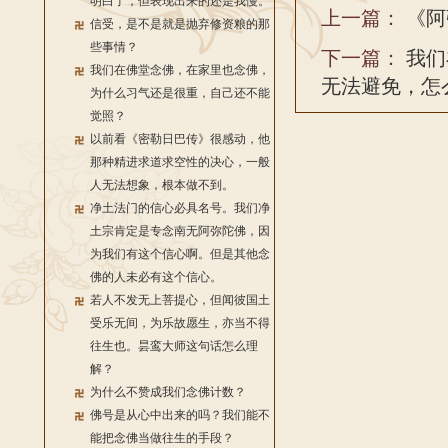
明白了，但表现出来的还是我慢。
上一篇：
《阿
信受，是不是就是抛弃修资粮的那
些事情？
下一篇：
我们
我们在佛堂念佛，在家里也念佛，
无法避免，怎
为什么习气还是很重，自己还不能
觉照？
以前看《密勒日巴传》很感动，他
那种精进求道求空性的决心，一般
人无法想象，根本做不到。
净土法门的信心必具名号。我们净
土宗肯定是专念南无阿弥陀佛，因
为我们有这个信心啊。但是其他念
佛的人未必有这个信心。
若人不发无上菩提心，但闻彼国土
受乐无间，为乐故愿生，亦当不得
往生也。昙鸾大师这句话怎么理
解？
为什么不赞成我们念佛计数？
佛号是从心中出来的吗？我们能不
能把念佛当做往生的手段？