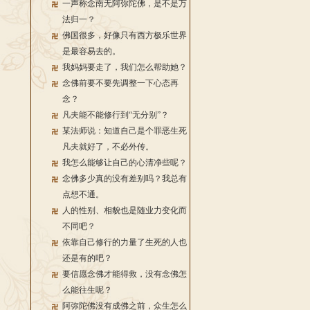
一声称念南无阿弥陀佛，是不是万
法归一？
佛国很多，好像只有西方极乐世界
是最容易去的。
我妈妈要走了，我们怎么帮助她？
念佛前要不要先调整一下心态再
念？
凡夫能不能修行到“无分别”？
某法师说：知道自己是个罪恶生死
凡夫就好了，不必外传。
我怎么能够让自己的心清净些呢？
念佛多少真的没有差别吗？我总有
点想不通。
人的性别、相貌也是随业力变化而
不同吧？
依靠自己修行的力量了生死的人也
还是有的吧？
要信愿念佛才能得救，没有念佛怎
么能往生呢？
阿弥陀佛没有成佛之前，众生怎么