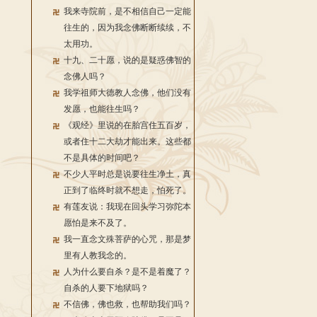
我来寺院前，是不相信自己一定能
往生的，因为我念佛断断续续，不
太用功。
十九、二十愿，说的是疑惑佛智的
念佛人吗？
我学祖师大德教人念佛，他们没有
发愿，也能往生吗？
《观经》里说的在胎宫住五百岁，
或者住十二大劫才能出来。这些都
不是具体的时间吧？
不少人平时总是说要往生净土，真
正到了临终时就不想走，怕死了。
有莲友说：我现在回头学习弥陀本
愿怕是来不及了。
我一直念文殊菩萨的心咒，那是梦
里有人教我念的。
人为什么要自杀？是不是着魔了？
自杀的人要下地狱吗？
不信佛，佛也救，也帮助我们吗？