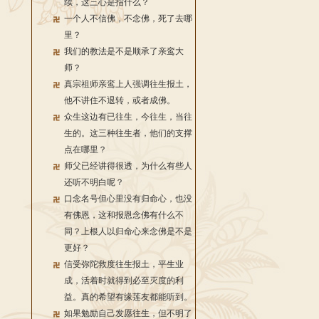
续，这三心是指什么？
一个人不信佛，不念佛，死了去哪
里？
我们的教法是不是顺承了亲鸾大
师？
真宗祖师亲鸾上人强调往生报土，
他不讲住不退转，或者成佛。
众生这边有已往生，今往生，当往
生的。这三种往生者，他们的支撑
点在哪里？
师父已经讲得很透，为什么有些人
还听不明白呢？
口念名号但心里没有归命心，也没
有佛恩，这和报恩念佛有什么不
同？上根人以归命心来念佛是不是
更好？
信受弥陀救度往生报土，平生业
成，活着时就得到必至灭度的利
益。真的希望有缘莲友都能听到。
如果勉励自己发愿往生，但不明了