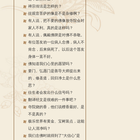
禅宗传法是怎样的？
挂观音菩萨的像是不是杂修啊？
有人说，把不要的佛像放寺院会对
家人不利。真的是这样吗？
有人说，佩戴佛牌是对佛不恭敬。
有位莲友劝一位病人念佛，病人不
肯念，后来病死了。以后这个莲友
身体一直不好。
佛知道我们心里的愿望吗？
要门、弘愿门是善导大师提出来
的，修圣道，回归净土是什么意
思？
往生者会发出什么信号吗？
翻译经文是很难的一件事吧？
寺院烧的香，他们说檀香最好。是
不是真的？
极乐世界有黄金、宝树装点，这能
让人清净吗？
我们念佛时就得到了“大信心”是