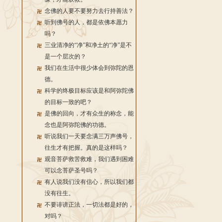
念佛的人要不要努力去行持善法？
听到佛号的人，都是依佛本愿力
吗？
三业清净的“净”和净土的“净”是不
是一个层次的？
我们在生活中很少体会到弥陀的恩
德。
科学的终极目标应该是和阿弥陀佛
的目标一致的吧？
是佛的回向，才有众生的称念，能
念也是阿弥陀佛的功德。
听说我们一天要念满三万声佛号，
往生才有把握。真的是这样吗？
观音菩萨救苦救难，我们遇到困难
可以念菩萨圣号吗？
有人说我们没有信心，所以我们都
没有往生。
不要诽谤正法，一切法都是好的，
对吗？