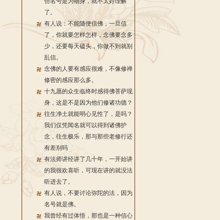
但名号是为物身，就不太好理解
了。
有人说：不能随便信佛，一旦信
了，你就要怎样怎样，念佛要念多
少，还要每天磕头，你做不到就别
乱信。
念佛的人要有感应很难，不像修禅
修密的感应那么多。
十九愿的众生临终时感得佛菩萨现
身，这是不是因为他们修诸功德？
往生净土就能明心见性了，是吗？
我们仅凭闻名就可以得到诸佛护
念，往生极乐，那与那些老修行还
有差别吗
有法师讲经讲了几十年，一开始讲
的我很欢喜听，可现在讲的就没法
听进去了。
有人说，不要讨论弥陀的法，因为
名号就是佛。
我曾经有过体悟，那也是一种信心