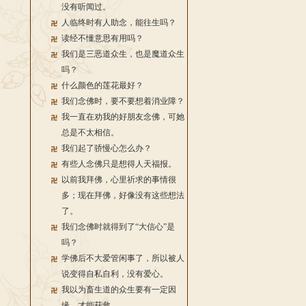
没有听闻过。
人临终时有人助念，能往生吗？
读经不懂意思有用吗？
我们是三恶道众生，也是魔道众生
吗？
什么颜色的莲花最好？
我们念佛时，要不要想着消业障？
我一直在劝我的好朋友念佛，可她
总是不太相信。
我们起了骄慢心怎么办？
有些人念佛只是想得人天福报。
以前我拜佛，心里祈求的事情很
多；现在拜佛，好像没有这些想法
了。
我们念佛时就得到了“大信心”是
吗？
学佛后不大爱管闲事了，所以被人
说变得自私自利，没有爱心。
我以为畜生道的众生要有一定因
缘，才能获救。