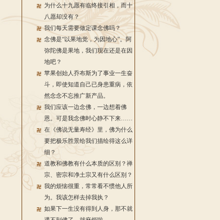
为什么十九愿有临终接引相，而十
八愿却没有？
我们每天需要做定课念佛吗？
念佛是“以果地觉，为因地心”。阿
弥陀佛是果地，我们现在还是在因
地吧？
苹果创始人乔布斯为了事业一生奋
斗，即使知道自己已身患重病，依
然念念不忘推广新产品。
我们应该一边念佛，一边想着佛
恩。可是我念佛时心静不下来……
在《佛说无量寿经》里，佛为什么
要把极乐胜景给我们描绘得这么详
细？
道教和佛教有什么本质的区别？禅
宗、密宗和净土宗又有什么区别？
我的烦恼很重，常常看不惯他人所
为。我该怎样去掉我执？
如果下一生没有得到人身，那不就