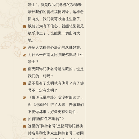
净土”，就是以我们念佛的功德来
增长我们的善根福德因缘，这样念
回向文，我们就可以遂往生愿了。
以前以为有了信心，就能想见就见
极乐净土了，也能见一切山河大
地。
许多人觉得信心决定的念佛好难。
为什么一声南无阿弥陀佛就能往生
净土？
南无阿弥陀佛名号是法藏的，也是
我们的，对吗？
是不是有了光明就有佛号？有了佛
号不一定有光明？
《佛说无量寿经》我没有细读过，
但《地藏经》讲了因果，告诫我们
不要做坏事，好像更有针对性。
如何理解“住不退转”？
这里的“执持名号”是指阿弥陀佛执
持名号和念佛众生执持名号二者同