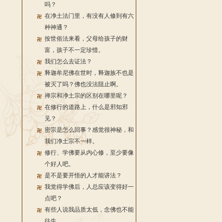
吗？
在净土法门里，有没有人修到有六
种神通？
按世俗法来看，父母给孩子的财
富，孩子不一定珍惜。
我们怎么去证法？
释迦牟尼佛在世时，释迦族不也是
被灭了吗？佛也没法阻止啊。
禅宗和净土宗的区别在哪里呢？
在修行的道路上，什么是邪知邪
见？
密宗是怎么回事？感觉很神秘，和
我们净土宗不一样。
修行、学佛要从内心修，至少要像
个好人吧。
是不是要开悟的人才能讲法？
我觉得学佛后，人总应该变得好一
点吧？
有些人说我品质太低，念佛也不能
往生。