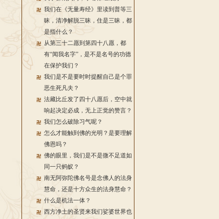
我们在《无量寿经》里读到普等三
昧，清净解脱三昧，住是三昧，都
是指什么？
从第三十二愿到第四十八愿，都
有“闻我名字”，是不是名号的功德
在保护我们？
我们是不是要时时提醒自己是个罪
恶生死凡夫？
法藏比丘发了四十八愿后，空中就
响起决定必成，无上正觉的赞言？
我们怎么破除习气呢？
怎么才能触到佛的光明？是要理解
佛恩吗？
佛的眼里，我们是不是微不足道如
同一只蚂蚁？
南无阿弥陀佛名号是念佛人的法身
慧命，还是十方众生的法身慧命？
什么是机法一体？
西方净土的圣贤来我们娑婆世界也