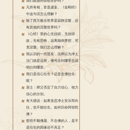
我们能遇到弥勒菩萨吗？
凡所有相，皆是虚妄。《金刚经》
中这句话怎么理解？
除了西方极乐世界是寂静涅槃，还
有其他的涅槃世界吗？
《心经》里的心无挂碍，无挂碍
故，无有恐怖，远离颠倒梦想，究
竟涅槃。我们怎么理解？
我认识的一些莲友，法师以为净土
法门就是这样，佛号念到哪里也就
明白到哪里。
我们是信心往生？还是念佛往生
呢？
居士：师父否定了自力信心、他力
信心的分别。
有大德说：如果贪恋净土安乐而向
往，也不能往生。如何归命阿弥陀
佛？
那些不顺佛愿、不念佛的人，是不
是往生的因缘还不具足？