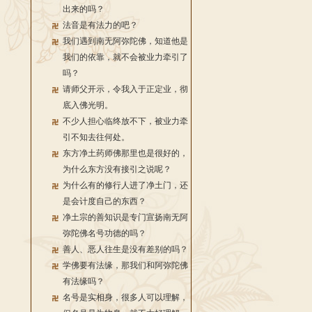
出来的吗？
法音是有法力的吧？
我们遇到南无阿弥陀佛，知道他是
我们的依靠，就不会被业力牵引了
吗？
请师父开示，令我入于正定业，彻
底入佛光明。
不少人担心临终放不下，被业力牵
引不知去往何处。
东方净土药师佛那里也是很好的，
为什么东方没有接引之说呢？
为什么有的修行人进了净土门，还
是会计度自己的东西？
净土宗的善知识是专门宣扬南无阿
弥陀佛名号功德的吗？
善人、恶人往生是没有差别的吗？
学佛要有法缘，那我们和阿弥陀佛
有法缘吗？
名号是实相身，很多人可以理解，