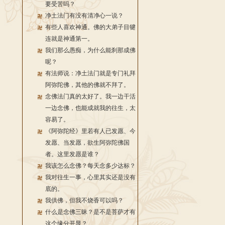
要受苦吗？
净土法门有没有清净心一说？
有些人喜欢神通。佛的大弟子目犍
连就是神通第一。
我们那么愚痴，为什么能刹那成佛
呢？
有法师说：净土法门就是专门礼拜
阿弥陀佛，其他的佛就不拜了。
念佛法门真的太好了。我一边干活
一边念佛，也能成就我的往生，太
容易了。
《阿弥陀经》里若有人已发愿、今
发愿、当发愿，欲生阿弥陀佛国
者。这里发愿是谁？
我该怎么念佛？每天念多少达标？
我对往生一事，心里其实还是没有
底的。
我供佛，但我不烧香可以吗？
什么是念佛三昧？是不是菩萨才有
这个缘分开显？