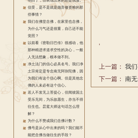
明白了，但表现出来的还是我慢。
信受，是不是就是抛弃修资粮的那
些事情？
我们在佛堂念佛，在家里也念佛，
为什么习气还是很重，自己还不能
觉照？
以前看《密勒日巴传》很感动，他
'
那种精进求道求空性的决心，一般
人无法想象，根本做不到。
净土法门的信心必具名号。我们净
上一篇：
我们
土宗肯定是专念南无阿弥陀佛，因
下一篇：
南无
为我们有这个信心啊。但是其他念
佛的人未必有这个信心。
若人不发无上菩提心，但闻彼国土
受乐无间，为乐故愿生，亦当不得
往生也。昙鸾大师这句话怎么理
解？
为什么不赞成我们念佛计数？
佛号是从心中出来的吗？我们能不
能把念佛当做往生的手段？