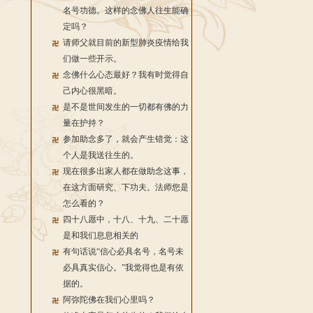
名号功德。这样的念佛人往生能确
定吗？
请师父就目前的新型肺炎疫情给我
们做一些开示。
念佛什么心态最好？我有时觉得自
己内心很黑暗。
是不是世间发生的一切都有佛的力
量在护持？
参加助念多了，就会产生错觉：这
个人是我送往生的。
现在很多出家人都在做助念这事，
在这方面研究、下功夫。法师您是
怎么看的？
四十八愿中，十八、十九、二十愿
是和我们息息相关的
有句话说“信心必具名号，名号未
必具真实信心。”我觉得也是有依
据的。
阿弥陀佛在我们心里吗？