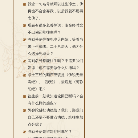
我念一句名号就可以往生净土，佛
再也不会舍弃我，以后我就不用再
念佛了。
现在有很多老菩萨说：临命终时念
不出佛还能往生吗？
弥勒菩萨住在兜率天内院，等着当
来下生成佛。二十八层天，他为什
么选择兜率天？
闻到名号都能往生吗？不需要我们
发愿，也不需要做什么功德吗？
净土三经的顺序应该是《佛说无量
寿经》、《观经》，最后是《阿弥
陀经》吧？
往生前一刻就知道轮回已断吗？会
有什么样的感应？
阿弥陀佛把功德给了我们，那我们
自己还要不要做点功德，给往生加
点分呢？
弥勒菩萨是谁对他咐嘱的？