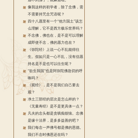
遇不到佛了，就麻烦啦。
像我这样的初学者，除了念佛，需
不需要持咒念咒语呢？
四十八愿里有一个“他方国土”该怎
么理解，它不是西方极乐世界吗？
不念佛，佛也在，是不是可以理解
成即使不念，佛的愿力也在？
《弥陀经》上说一心不乱能得往
生。假如只是一心不乱，没有信愿
持名是不是也可以往生呢？
“欲生我国”也是阿弥陀佛急切的呼
唤吗？
《观经》，是不是我们自己要去
观？
净土三部经的层次是怎么样的？
《无量寿经》是不是更具体一点？
凡夫的念头都是贪嗔痴烦恼。念佛
是缘十法界，是多多益善的吧？
我们每念一声佛号都是佛的恩德。
我们不念时佛恩还在吗？