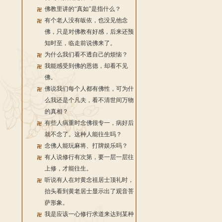
佛教里讲的“真如”是指什么？
有个老人没有皈依，也没见他念
佛，只是对佛教有好感，后来还预
知时至，临走前说佛来了。
为什么我们看不透自己的烦恼？
我能感受到佛的恩德，却看不见
佛。
佛说我们每个人都有佛性，可为什
么我还是个凡夫，看不清世间万物
的真相？
有些人病重时念佛很专一，病好后
就不念了。这种人能往生吗？
念佛人能玩麻将、打牌娱乐吗？
有人说修行有次第，要一层一层往
上修，才能往生。
听说有人在对黄念祖居士顶礼时，
抬头看到黄老居士显示出了观音菩
萨形象。
我是应该一心修行求道来达到某种