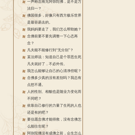
一声称念南无阿弥陀佛，是不是万
法归一？
佛国很多，好像只有西方极乐世界
是最容易去的。
我妈妈要走了，我们怎么帮助她？
念佛前要不要先调整一下心态再
念？
凡夫能不能修行到“无分别”？
某法师说：知道自己是个罪恶生死
凡夫就好了，不必外传。
我怎么能够让自己的心清净些呢？
念佛多少真的没有差别吗？我总有
点想不通。
人的性别、相貌也是随业力变化而
不同吧？
依靠自己修行的力量了生死的人也
还是有的吧？
要信愿念佛才能得救，没有念佛怎
么能往生呢？
阿弥陀佛没有成佛之前，众生怎么