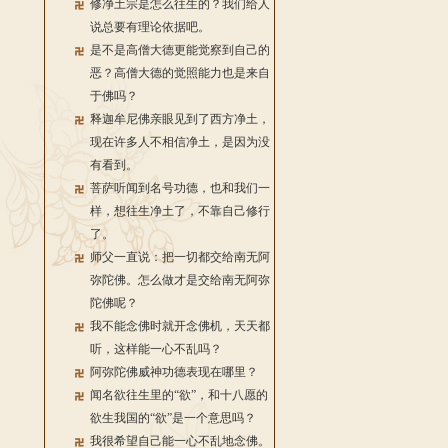
修净土宗是怎么往生的？我们给人
说总要有理论依据吧。
是不是高僧大德更能觉察到自己的
恶？高僧大德的觉照能力也是来自
于佛吗？
释迦牟尼佛亲眼见到了西方净土，
现在许多人不相信净土，是因为没
有看到。
菩萨听闻到名号功德，也和我们一
样，想往生净土了，不靠自己修行
了。
师父一直说：把一切都交给南无阿
弥陀佛。怎么做才是交给南无阿弥
陀佛呢？
我不能念佛时就开念佛机，天天都
听，这样能一心不乱吗？
阿弥陀佛威神功德表现在哪里？
闻名欲往生里的“欲”，和十八愿的
欲生我国的“欲”是一个意思吗？
我很希望自己能一心不乱地念佛。