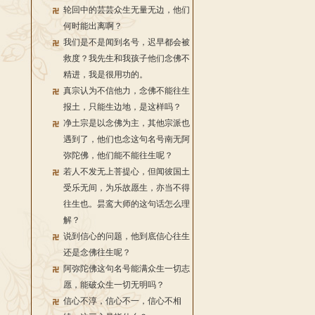
轮回中的芸芸众生无量无边，他们
何时能出离啊？
我们是不是闻到名号，迟早都会被
救度？我先生和我孩子他们念佛不
精进，我是很用功的。
真宗认为不信他力，念佛不能往生
报土，只能生边地，是这样吗？
净土宗是以念佛为主，其他宗派也
遇到了，他们也念这句名号南无阿
弥陀佛，他们能不能往生呢？
若人不发无上菩提心，但闻彼国土
受乐无间，为乐故愿生，亦当不得
往生也。昙鸾大师的这句话怎么理
解？
说到信心的问题，他到底信心往生
还是念佛往生呢？
阿弥陀佛这句名号能满众生一切志
愿，能破众生一切无明吗？
信心不淳，信心不一，信心不相