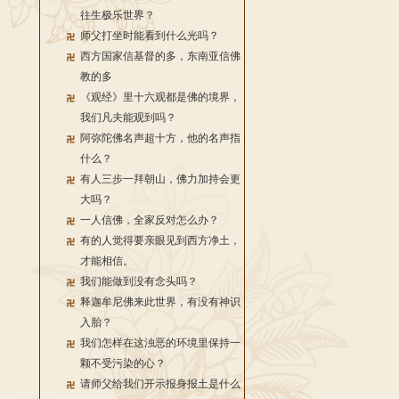
往生极乐世界？
师父打坐时能看到什么光吗？
西方国家信基督的多，东南亚信佛
教的多
《观经》里十六观都是佛的境界，
我们凡夫能观到吗？
阿弥陀佛名声超十方，他的名声指
什么？
有人三步一拜朝山，佛力加持会更
大吗？
一人信佛，全家反对怎么办？
有的人觉得要亲眼见到西方净土，
才能相信。
我们能做到没有念头吗？
释迦牟尼佛来此世界，有没有神识
入胎？
我们怎样在这浊恶的环境里保持一
颗不受污染的心？
请师父给我们开示报身报土是什么