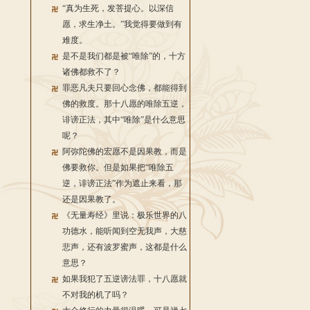
“真为生死，发菩提心。以深信
愿，求生净土。”我觉得要做到有
难度。
是不是我们都是被“唯除”的，十方
诸佛都救不了？
罪恶凡夫只要回心念佛，都能得到
佛的救度。那十八愿的唯除五逆，
诽谤正法，其中“唯除”是什么意思
呢？
阿弥陀佛的宏愿不是因果教，而是
佛要救你。但是如果把“唯除五
逆，诽谤正法”作为遮止来看，那
还是因果教了。
《无量寿经》里说：极乐世界的八
功德水，能听闻到空无我声，大慈
悲声，还有波罗蜜声，这都是什么
意思？
如果我犯了五逆谤法罪，十八愿就
不对我的机了吗？