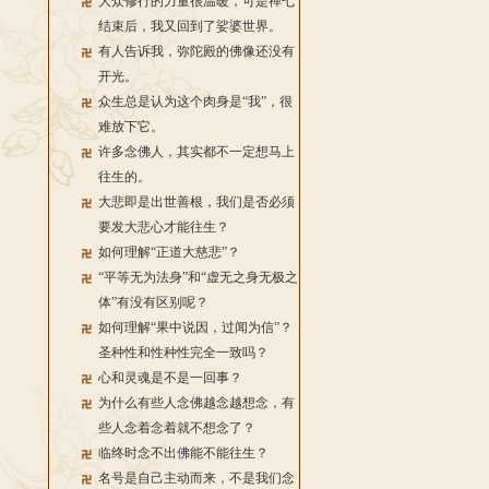
大众修行的力量很温暖，可是禅七
结束后，我又回到了娑婆世界。
有人告诉我，弥陀殿的佛像还没有
开光。
众生总是认为这个肉身是“我”，很
难放下它。
许多念佛人，其实都不一定想马上
往生的。
大悲即是出世善根，我们是否必须
要发大悲心才能往生？
如何理解“正道大慈悲”？
“平等无为法身”和“虚无之身无极之
体”有没有区别呢？
如何理解“果中说因，过闻为信”？
圣种性和性种性完全一致吗？
心和灵魂是不是一回事？
为什么有些人念佛越念越想念，有
些人念着念着就不想念了？
临终时念不出佛能不能往生？
名号是自己主动而来，不是我们念