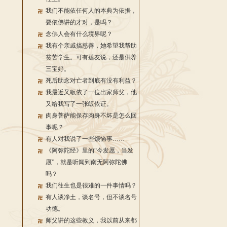
我们不能依任何人的本典为依据，
要依佛讲的才对，是吗？
念佛人会有什么境界呢？
我有个亲戚搞慈善，她希望我帮助
贫苦学生。可有莲友说，还是供养
三宝好。
死后助念对亡者到底有没有利益？
我最近又皈依了一位出家师父，他
又给我写了一张皈依证。
肉身菩萨能保存肉身不坏是怎么回
事呢？
有人对我说了一些烦恼事……
《阿弥陀经》里的“今发愿，当发
愿”，就是听闻到南无阿弥陀佛
吗？
我们往生也是很难的一件事情吗？
有人谈净土，谈名号，但不谈名号
功德。
师父讲的这些教义，我以前从来都