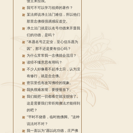
债主来拉我。
我可不可以学习祖师的著作？
某法师说净土法门难信，所以他们
那里念佛很强调感应道交。
净土法门就是以名号功德来开显我
们的功德，是吗？
“本愿名号正定业，至心信乐愿为
因”，那不还是要有信心吗？
为什么常常我一念佛就会流泪？
读经不懂意思有用吗？
不少人好像看不起净土宗，认为没
有修行，就是念念佛。
密宗里也有改写佛经的现象。
我执很难发现，要慢慢放下。
我们能把一切都看空就没烦恼了。
这是需要我们常听闻佛法才能得到
的吧？
“平时不烧香，临时抱佛脚。”这种
说法对不对？
我一直以为“愿以此功德，庄严佛