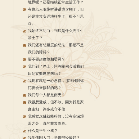
境界呢？还是继续正常生活工作？
有位老人临终时讲话也含糊了，但
还是非常安详地往生了，很不可思
议。
我始终不明白，到底是什么去往生
净土了？
我们还有想超度的想法，那是不是
我们的障碍？
要不要超度堕胎婴灵？
我们到了净土，阿弥陀佛会派我们
回到娑婆世界来吗？
我现在就想一心念佛，那到时阿弥
陀佛会来接我的吧？
我们每个人都是南无？
我很想受戒，但不敢。因为我是家
庭主妇，许多戒守不住
我感觉念佛就能得救，没有高深艰
涩之处，真的非常殊胜。
什么是平生业成？
我学佛刚入门，学哪部经最好？