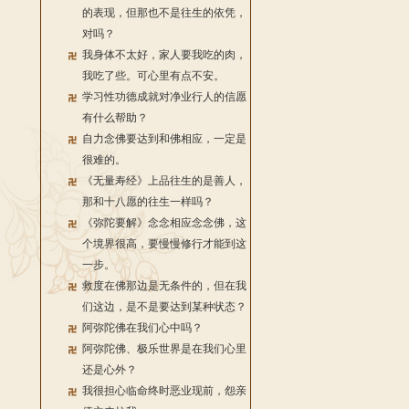
的表现，但那也不是往生的依凭，
对吗？
我身体不太好，家人要我吃的肉，
我吃了些。可心里有点不安。
学习性功德成就对净业行人的信愿
有什么帮助？
自力念佛要达到和佛相应，一定是
很难的。
《无量寿经》上品往生的是善人，
那和十八愿的往生一样吗？
《弥陀要解》念念相应念念佛，这
个境界很高，要慢慢修行才能到这
一步。
救度在佛那边是无条件的，但在我
们这边，是不是要达到某种状态？
阿弥陀佛在我们心中吗？
阿弥陀佛、极乐世界是在我们心里
还是心外？
我很担心临命终时恶业现前，怨亲