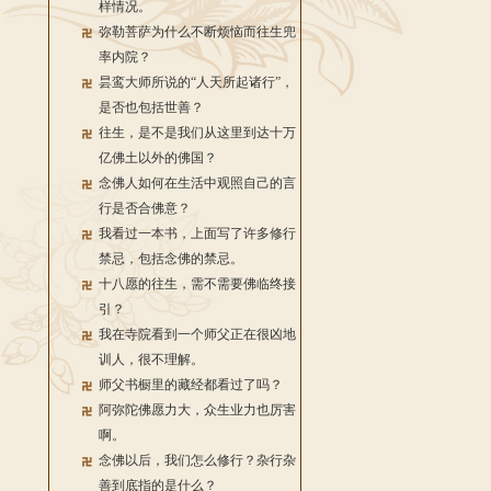
样情况。
弥勒菩萨为什么不断烦恼而往生兜
率内院？
昙鸾大师所说的“人天所起诸行”，
是否也包括世善？
往生，是不是我们从这里到达十万
亿佛土以外的佛国？
念佛人如何在生活中观照自己的言
行是否合佛意？
我看过一本书，上面写了许多修行
禁忌，包括念佛的禁忌。
十八愿的往生，需不需要佛临终接
引？
我在寺院看到一个师父正在很凶地
训人，很不理解。
师父书橱里的藏经都看过了吗？
阿弥陀佛愿力大，众生业力也厉害
啊。
念佛以后，我们怎么修行？杂行杂
善到底指的是什么？