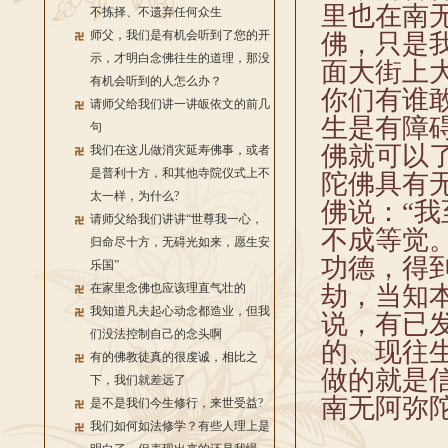
里也在南
不拣择、不遗弃任何众生
师父，我们是有机会听到了您的开
佛，只是
示，才明白念佛往生的道理，那没
面大街上
有机会听到的人怎么办？
你们有谁
请师父给我们讲一讲皈依文的前几
生是有障
句
佛就可以
我们在这儿做消灾延寿佛事，或者
是普利十方，和其他寺院仪式上不
陀佛具有
太一样，为什么?
佛说：“
请师父给我们讲讲“世尊我一心，
不成等觉
归命尽十方，无碍光如来，愿生安
功德，得
乐国”
在家里念佛也应该理直气壮的
劫，当知
我知道凡夫起心动念都造业，但我
说，有已
们没法控制自己的念头啊
的、现往
有的佛教徒真的很虔诚，相比之
做的就是
下，我们就差远了
南无阿弥
是不是我们今生修行，来世受益?
我们如何如法修学？有些人理上是