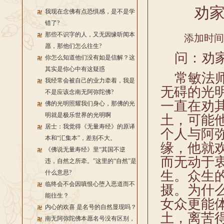
劝
我现在念佛有点恐惧感，是不是学
错了?
那些不识字的人，又无因缘听闻本
添加时间：2
愿，那他们怎么往生?
问：劝家
你怎么知道他们没有如是信解？这
其实是你心中有这疑惑
常敏法师
我经常会被自己的业力牵着，我是
无碍的光
不是应该念南无阿弥陀佛?
一直在劝
佛的光明照耀我们身心，那佛的光
明就是极乐世界的光明啊
土，可能
居士：我觉得《无量寿经》的原译
个人与阿
本和“汇集本”，差别不大。
缘，他就
《佛说无量寿经》里“其国不逆
而无动于
违，自然之所牵。”这里的“自然”是
生。众生
什么意思?
临终会不会因嗔恨心堕入恶道而不
摄。为什
能往生？
女众更能
内心的欢喜 是名号的自然显现吗？
土，离苦
南无阿弥陀佛本愿名号没有区别，