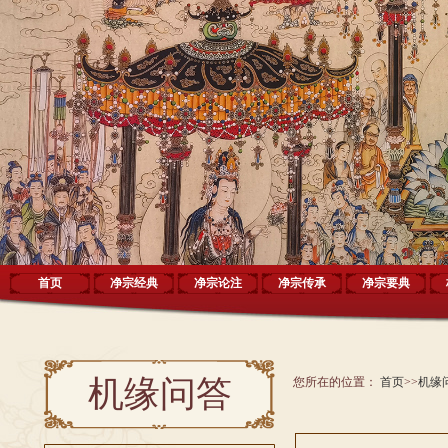
首页
净宗经典
净宗论注
净宗传承
净宗要典
机缘问答
您所在的位置：
首页
>>
机缘