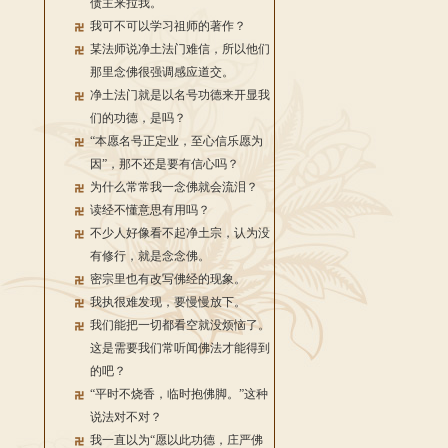
债主来拉我。
我可不可以学习祖师的著作？
某法师说净土法门难信，所以他们
那里念佛很强调感应道交。
净土法门就是以名号功德来开显我
们的功德，是吗？
“本愿名号正定业，至心信乐愿为
因”，那不还是要有信心吗？
为什么常常我一念佛就会流泪？
读经不懂意思有用吗？
不少人好像看不起净土宗，认为没
有修行，就是念念佛。
密宗里也有改写佛经的现象。
我执很难发现，要慢慢放下。
我们能把一切都看空就没烦恼了。
这是需要我们常听闻佛法才能得到
的吧？
“平时不烧香，临时抱佛脚。”这种
说法对不对？
我一直以为“愿以此功德，庄严佛