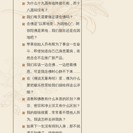
为什么十九愿有临终接引相，而十
八愿却没有？
我们每天需要做定课念佛吗？
念佛是“以果地觉，为因地心”。阿
弥陀佛是果地，我们现在还是在因
地吧？
苹果创始人乔布斯为了事业一生奋
斗，即使知道自己已身患重病，依
然念念不忘推广新产品。
我们应该一边念佛，一边想着佛
恩。可是我念佛时心静不下来……
在《佛说无量寿经》里，佛为什么
要把极乐胜景给我们描绘得这么详
细？
道教和佛教有什么本质的区别？禅
宗、密宗和净土宗又有什么区别？
我的烦恼很重，常常看不惯他人所
为。我该怎样去掉我执？
如果下一生没有得到人身，那不就