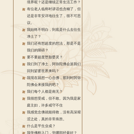
境界呢？还是继续正常生活工作？
有位老人临终时讲话也含糊了，但
还是非常安详地往生了，很不可思
议。
我始终不明白，到底是什么去往生
净土了？
我们还有想超度的想法，那是不是
我们的障碍？
要不要超度堕胎婴灵？
我们到了净土，阿弥陀佛会派我们
回到娑婆世界来吗？
我现在就想一心念佛，那到时阿弥
陀佛会来接我的吧？
我们每个人都是南无？
我很想受戒，但不敢。因为我是家
庭主妇，许多戒守不住
我感觉念佛就能得救，没有高深艰
涩之处，真的非常殊胜。
什么是平生业成？
我学佛刚入门，学哪部经最好？