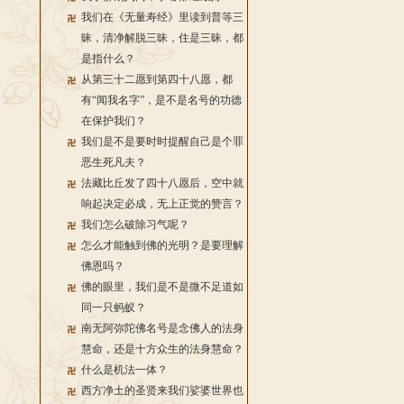
我们在《无量寿经》里读到普等三
昧，清净解脱三昧，住是三昧，都
是指什么？
从第三十二愿到第四十八愿，都
有“闻我名字”，是不是名号的功德
在保护我们？
我们是不是要时时提醒自己是个罪
恶生死凡夫？
法藏比丘发了四十八愿后，空中就
响起决定必成，无上正觉的赞言？
我们怎么破除习气呢？
怎么才能触到佛的光明？是要理解
佛恩吗？
佛的眼里，我们是不是微不足道如
同一只蚂蚁？
南无阿弥陀佛名号是念佛人的法身
慧命，还是十方众生的法身慧命？
什么是机法一体？
西方净土的圣贤来我们娑婆世界也