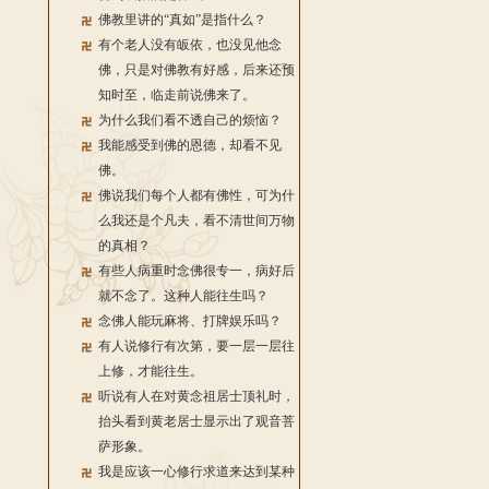
佛教里讲的“真如”是指什么？
有个老人没有皈依，也没见他念
佛，只是对佛教有好感，后来还预
知时至，临走前说佛来了。
为什么我们看不透自己的烦恼？
我能感受到佛的恩德，却看不见
佛。
佛说我们每个人都有佛性，可为什
么我还是个凡夫，看不清世间万物
的真相？
有些人病重时念佛很专一，病好后
就不念了。这种人能往生吗？
念佛人能玩麻将、打牌娱乐吗？
有人说修行有次第，要一层一层往
上修，才能往生。
听说有人在对黄念祖居士顶礼时，
抬头看到黄老居士显示出了观音菩
萨形象。
我是应该一心修行求道来达到某种