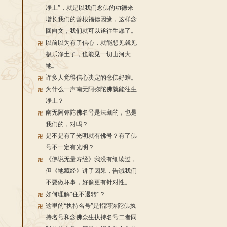
净土”，就是以我们念佛的功德来
增长我们的善根福德因缘，这样念
回向文，我们就可以遂往生愿了。
以前以为有了信心，就能想见就见
极乐净土了，也能见一切山河大
地。
许多人觉得信心决定的念佛好难。
为什么一声南无阿弥陀佛就能往生
净土？
南无阿弥陀佛名号是法藏的，也是
我们的，对吗？
是不是有了光明就有佛号？有了佛
号不一定有光明？
《佛说无量寿经》我没有细读过，
但《地藏经》讲了因果，告诫我们
不要做坏事，好像更有针对性。
如何理解“住不退转”？
这里的“执持名号”是指阿弥陀佛执
持名号和念佛众生执持名号二者同