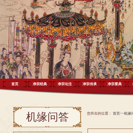
首页
净宗经典
净宗论注
净宗传承
净宗要典
机缘问答
您所在的位置：
首页
>>
机缘