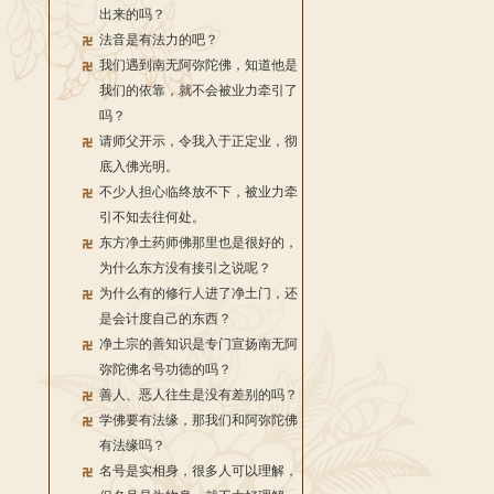
出来的吗？
法音是有法力的吧？
我们遇到南无阿弥陀佛，知道他是
我们的依靠，就不会被业力牵引了
吗？
请师父开示，令我入于正定业，彻
底入佛光明。
不少人担心临终放不下，被业力牵
引不知去往何处。
东方净土药师佛那里也是很好的，
为什么东方没有接引之说呢？
为什么有的修行人进了净土门，还
是会计度自己的东西？
净土宗的善知识是专门宣扬南无阿
弥陀佛名号功德的吗？
善人、恶人往生是没有差别的吗？
学佛要有法缘，那我们和阿弥陀佛
有法缘吗？
名号是实相身，很多人可以理解，