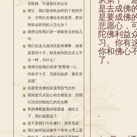
从第十一
不拣择、不遗弃任何众生
是去成佛
师父，我们是有机会听到了您的开
是要成佛
示，才明白念佛往生的道理，那没
悲愿心，
有机会听到的人怎么办？
请师父给我们讲一讲皈依文的前几
陀佛利益
句
习。你有
我们在这儿做消灾延寿佛事，或者
你和佛心
是普利十方，和其他寺院仪式上不
了。
太一样，为什么?
请师父给我们讲讲“世尊我一心，
归命尽十方，无碍光如来，愿生安
乐国”
在家里念佛也应该理直气壮的
我知道凡夫起心动念都造业，但我
们没法控制自己的念头啊
有的佛教徒真的很虔诚，相比之
下，我们就差远了
'
是不是我们今生修行，来世受益?
我们如何如法修学？有些人理上是