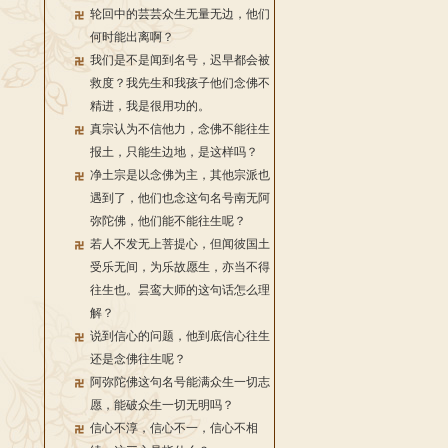
轮回中的芸芸众生无量无边，他们
何时能出离啊？
我们是不是闻到名号，迟早都会被
救度？我先生和我孩子他们念佛不
精进，我是很用功的。
真宗认为不信他力，念佛不能往生
报土，只能生边地，是这样吗？
净土宗是以念佛为主，其他宗派也
遇到了，他们也念这句名号南无阿
弥陀佛，他们能不能往生呢？
若人不发无上菩提心，但闻彼国土
受乐无间，为乐故愿生，亦当不得
往生也。昙鸾大师的这句话怎么理
解？
说到信心的问题，他到底信心往生
还是念佛往生呢？
阿弥陀佛这句名号能满众生一切志
愿，能破众生一切无明吗？
信心不淳，信心不一，信心不相