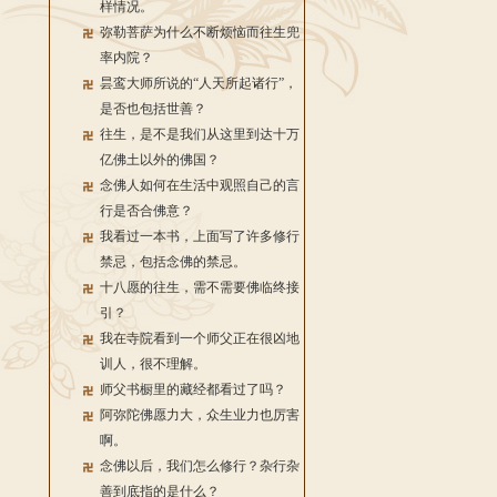
样情况。
弥勒菩萨为什么不断烦恼而往生兜
率内院？
昙鸾大师所说的“人天所起诸行”，
是否也包括世善？
往生，是不是我们从这里到达十万
亿佛土以外的佛国？
念佛人如何在生活中观照自己的言
行是否合佛意？
我看过一本书，上面写了许多修行
禁忌，包括念佛的禁忌。
十八愿的往生，需不需要佛临终接
引？
我在寺院看到一个师父正在很凶地
训人，很不理解。
师父书橱里的藏经都看过了吗？
阿弥陀佛愿力大，众生业力也厉害
啊。
念佛以后，我们怎么修行？杂行杂
善到底指的是什么？