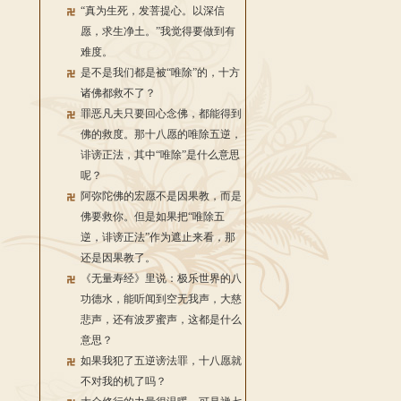
“真为生死，发菩提心。以深信
愿，求生净土。”我觉得要做到有
难度。
是不是我们都是被“唯除”的，十方
诸佛都救不了？
罪恶凡夫只要回心念佛，都能得到
佛的救度。那十八愿的唯除五逆，
诽谤正法，其中“唯除”是什么意思
呢？
阿弥陀佛的宏愿不是因果教，而是
佛要救你。但是如果把“唯除五
逆，诽谤正法”作为遮止来看，那
还是因果教了。
《无量寿经》里说：极乐世界的八
功德水，能听闻到空无我声，大慈
悲声，还有波罗蜜声，这都是什么
意思？
如果我犯了五逆谤法罪，十八愿就
不对我的机了吗？