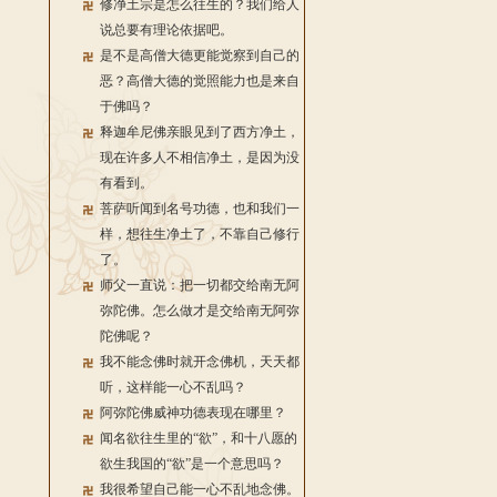
修净土宗是怎么往生的？我们给人
说总要有理论依据吧。
是不是高僧大德更能觉察到自己的
恶？高僧大德的觉照能力也是来自
于佛吗？
释迦牟尼佛亲眼见到了西方净土，
现在许多人不相信净土，是因为没
有看到。
菩萨听闻到名号功德，也和我们一
样，想往生净土了，不靠自己修行
了。
师父一直说：把一切都交给南无阿
弥陀佛。怎么做才是交给南无阿弥
陀佛呢？
我不能念佛时就开念佛机，天天都
听，这样能一心不乱吗？
阿弥陀佛威神功德表现在哪里？
闻名欲往生里的“欲”，和十八愿的
欲生我国的“欲”是一个意思吗？
我很希望自己能一心不乱地念佛。