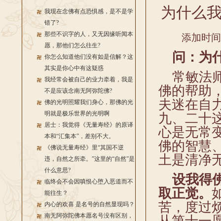
为什么
我现在念佛有点恐惧感，是不是学
错了?
那些不识字的人，又无因缘听闻本
添加时间：2
愿，那他们怎么往生?
问：为什
你怎么知道他们没有如是信解？这
其实是你心中有这疑惑
常敏法师
我经常会被自己的业力牵着，我是
佛的帮助
不是应该念南无阿弥陀佛?
夫迷在自
佛的光明照耀我们身心，那佛的光
明就是极乐世界的光明啊
九、二十
居士：我觉得《无量寿经》的原译
心是无常
本和“汇集本”，差别不大。
佛的智慧
《佛说无量寿经》里“其国不逆
土是清净
违，自然之所牵。”这里的“自然”是
什么意思?
设我得佛
临终会不会因嗔恨心堕入恶道而不
取正觉。
能往生？
苦，度过
内心的欢喜 是名号的自然显现吗？
南无阿弥陀佛本愿名号没有区别，