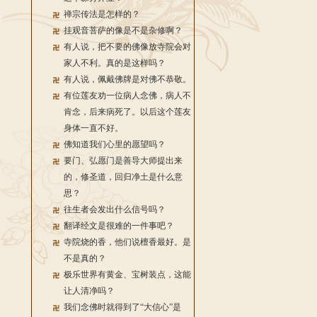
禅宗传法是怎样的？
挂观音菩萨的像是不是杂修啊？
有人说，把不要的佛像放寺院会对
家人不利。真的是这样吗？
有人说，佩戴佛牌是对佛不恭敬。
有位莲友劝一位病人念佛，病人不
肯念，后来病死了。以后这个莲友
身体一直不好。
佛知道我们心里的愿望吗？
要门、弘愿门是善导大师提出来
的，修圣道，回归净土是什么意
思？
往生者会发出什么信号吗？
翻译经文是很难的一件事吧？
寺院烧的香，他们说檀香最好。是
不是真的？
极乐世界有黄金、宝树装点，这能
让人清净吗？
我们念佛时就得到了“大信心”是