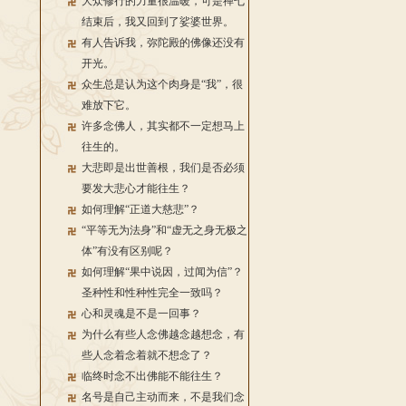
大众修行的力量很温暖，可是禅七
结束后，我又回到了娑婆世界。
有人告诉我，弥陀殿的佛像还没有
开光。
众生总是认为这个肉身是“我”，很
难放下它。
许多念佛人，其实都不一定想马上
往生的。
大悲即是出世善根，我们是否必须
要发大悲心才能往生？
如何理解“正道大慈悲”？
“平等无为法身”和“虚无之身无极之
体”有没有区别呢？
如何理解“果中说因，过闻为信”？
圣种性和性种性完全一致吗？
心和灵魂是不是一回事？
为什么有些人念佛越念越想念，有
些人念着念着就不想念了？
临终时念不出佛能不能往生？
名号是自己主动而来，不是我们念