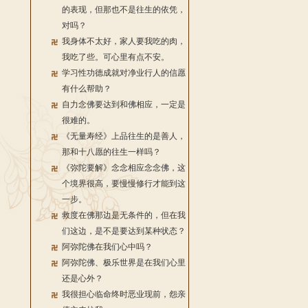
的表现，但那也不是往生的依凭，
对吗？
我身体不太好，家人要我吃的肉，
我吃了些。可心里有点不安。
学习性功德成就对净业行人的信愿
有什么帮助？
自力念佛要达到和佛相应，一定是
很难的。
《无量寿经》上品往生的是善人，
那和十八愿的往生一样吗？
《弥陀要解》念念相应念念佛，这
个境界很高，要慢慢修行才能到这
一步。
救度在佛那边是无条件的，但在我
们这边，是不是要达到某种状态？
阿弥陀佛在我们心中吗？
阿弥陀佛、极乐世界是在我们心里
还是心外？
我很担心临命终时恶业现前，怨亲