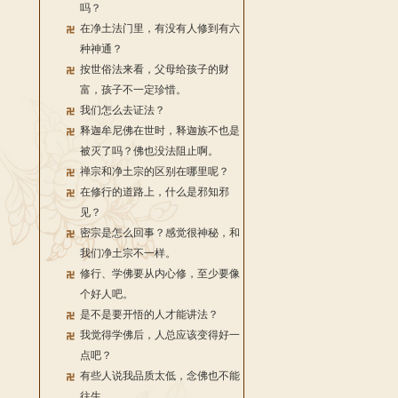
吗？
在净土法门里，有没有人修到有六
种神通？
按世俗法来看，父母给孩子的财
富，孩子不一定珍惜。
我们怎么去证法？
释迦牟尼佛在世时，释迦族不也是
被灭了吗？佛也没法阻止啊。
禅宗和净土宗的区别在哪里呢？
在修行的道路上，什么是邪知邪
见？
密宗是怎么回事？感觉很神秘，和
我们净土宗不一样。
修行、学佛要从内心修，至少要像
个好人吧。
是不是要开悟的人才能讲法？
我觉得学佛后，人总应该变得好一
点吧？
有些人说我品质太低，念佛也不能
往生。