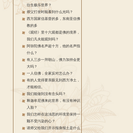
往生极乐世界？
师父打坐时能看到什么光吗？
西方国家信基督的多，东南亚信佛
教的多
《观经》里十六观都是佛的境界，
我们凡夫能观到吗？
阿弥陀佛名声超十方，他的名声指
什么？
有人三步一拜朝山，佛力加持会更
大吗？
一人信佛，全家反对怎么办？
有的人觉得要亲眼见到西方净土，
才能相信。
我们能做到没有念头吗？
释迦牟尼佛来此世界，有没有神识
入胎？
我们怎样在这浊恶的环境里保持一
颗不受污染的心？
请师父给我们开示报身报土是什么