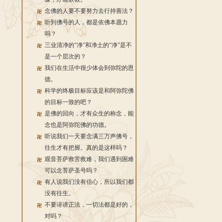
念佛的人要不要努力去行持善法？
听到佛号的人，都是依佛本愿力
吗？
三业清净的“净”和净土的“净”是不
是一个层次的？
我们在生活中很少体会到弥陀的恩
德。
科学的终极目标应该是和阿弥陀佛
的目标一致的吧？
是佛的回向，才有众生的称念，能
念也是阿弥陀佛的功德。
听说我们一天要念满三万声佛号，
往生才有把握。真的是这样吗？
观音菩萨救苦救难，我们遇到困难
可以念菩萨圣号吗？
有人说我们没有信心，所以我们都
没有往生。
不要诽谤正法，一切法都是好的，
对吗？