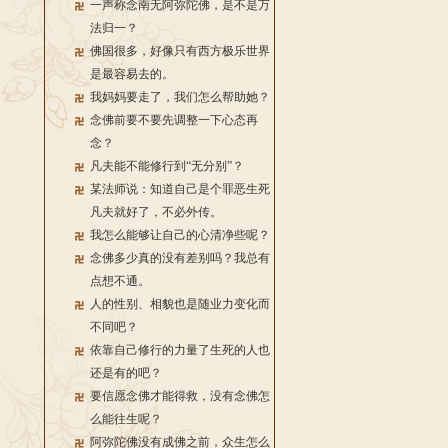
一声称念南无阿弥陀佛，是不是万
法归一？
佛国很多，好像只有西方极乐世界
是最容易去的。
我妈妈要走了，我们怎么帮助她？
念佛前要不要先调整一下心态再
念？
凡夫能不能修行到“无分别”？
某法师说：知道自己是个罪恶生死
凡夫就好了，不必外传。
我怎么能够让自己的心清净些呢？
念佛多少真的没有差别吗？我总有
点想不通。
人的性别、相貌也是随业力变化而
不同吧？
依靠自己修行的力量了生死的人也
还是有的吧？
要信愿念佛才能得救，没有念佛怎
么能往生呢？
阿弥陀佛没有成佛之前，众生怎么