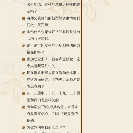
名号功德。这样的念佛人往生能确
定吗？
请师父就目前的新型肺炎疫情给我
们做一些开示。
念佛什么心态最好？我有时觉得自
己内心很黑暗。
是不是世间发生的一切都有佛的力
量在护持？
参加助念多了，就会产生错觉：这
个人是我送往生的。
现在很多出家人都在做助念这事，
在这方面研究、下功夫。法师您是
怎么看的？
四十八愿中，十八、十九、二十愿
是和我们息息相关的
有句话说“信心必具名号，名号未
必具真实信心。”我觉得也是有依
据的。
阿弥陀佛在我们心里吗？