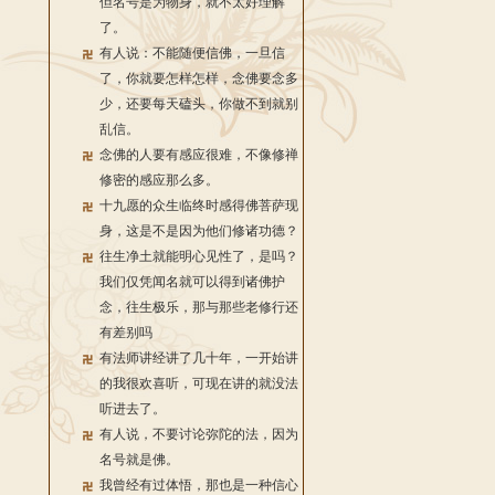
但名号是为物身，就不太好理解
了。
有人说：不能随便信佛，一旦信
了，你就要怎样怎样，念佛要念多
少，还要每天磕头，你做不到就别
乱信。
念佛的人要有感应很难，不像修禅
修密的感应那么多。
十九愿的众生临终时感得佛菩萨现
身，这是不是因为他们修诸功德？
往生净土就能明心见性了，是吗？
我们仅凭闻名就可以得到诸佛护
念，往生极乐，那与那些老修行还
有差别吗
有法师讲经讲了几十年，一开始讲
的我很欢喜听，可现在讲的就没法
听进去了。
有人说，不要讨论弥陀的法，因为
名号就是佛。
我曾经有过体悟，那也是一种信心