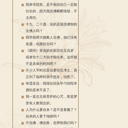
我来寺院前，是不相信自己一定能
往生的，因为我念佛断断续续，不
太用功。
十九、二十愿，说的是疑惑佛智的
念佛人吗？
我学祖师大德教人念佛，他们没有
发愿，也能往生吗？
《观经》里说的在胎宫住五百岁，
或者住十二大劫才能出来。这些都
不是具体的时间吧？
不少人平时总是说要往生净土，真
正到了临终时就不想走，怕死了。
有莲友说：我现在回头学习弥陀本
愿怕是来不及了。
我一直念文殊菩萨的心咒，那是梦
里有人教我念的。
人为什么要自杀？是不是着魔了？
自杀的人要下地狱吗？
不信佛，佛也救，也帮助我们吗？