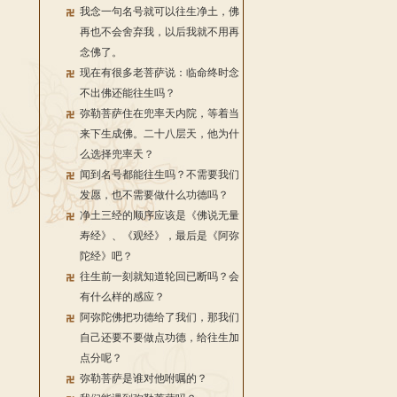
我念一句名号就可以往生净土，佛
再也不会舍弃我，以后我就不用再
念佛了。
现在有很多老菩萨说：临命终时念
不出佛还能往生吗？
弥勒菩萨住在兜率天内院，等着当
来下生成佛。二十八层天，他为什
么选择兜率天？
闻到名号都能往生吗？不需要我们
发愿，也不需要做什么功德吗？
净土三经的顺序应该是《佛说无量
寿经》、《观经》，最后是《阿弥
陀经》吧？
往生前一刻就知道轮回已断吗？会
有什么样的感应？
阿弥陀佛把功德给了我们，那我们
自己还要不要做点功德，给往生加
点分呢？
弥勒菩萨是谁对他咐嘱的？