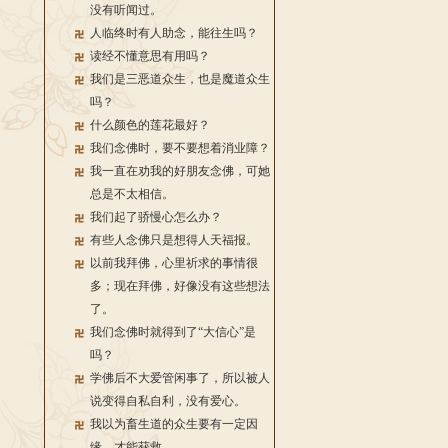
没有听闻过。
人临终时有人助念，能往生吗？
读经不懂意思有用吗？
我们是三恶道众生，也是魔道众生
吗？
什么颜色的莲花最好？
我们念佛时，要不要想着消业障？
我一直在劝我的好朋友念佛，可她
总是不太相信。
我们起了骄慢心怎么办？
有些人念佛只是想得人天福报。
以前我拜佛，心里祈求的事情很
多；现在拜佛，好像没有这些想法
了。
我们念佛时就得到了“大信心”是
吗？
学佛后不大爱管闲事了，所以被人
说变得自私自利，没有爱心。
我以为畜生道的众生要有一定因
缘，才能获救。