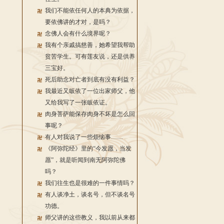
我们不能依任何人的本典为依据，
要依佛讲的才对，是吗？
念佛人会有什么境界呢？
我有个亲戚搞慈善，她希望我帮助
贫苦学生。可有莲友说，还是供养
三宝好。
死后助念对亡者到底有没有利益？
我最近又皈依了一位出家师父，他
又给我写了一张皈依证。
肉身菩萨能保存肉身不坏是怎么回
事呢？
有人对我说了一些烦恼事……
《阿弥陀经》里的“今发愿，当发
愿”，就是听闻到南无阿弥陀佛
吗？
我们往生也是很难的一件事情吗？
有人谈净土，谈名号，但不谈名号
功德。
师父讲的这些教义，我以前从来都