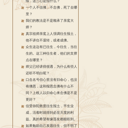
续，这三心是指什么？
一个人不信佛，不念佛，死了去哪
里？
我们的教法是不是顺承了亲鸾大
师？
真宗祖师亲鸾上人强调往生报土，
他不讲住不退转，或者成佛。
众生这边有已往生，今往生，当往
生的。这三种往生者，他们的支撑
点在哪里？
师父已经讲得很透，为什么有些人
还听不明白呢？
口念名号但心里没有归命心，也没
有佛恩，这和报恩念佛有什么不
同？上根人以归命心来念佛是不是
更好？
信受弥陀救度往生报土，平生业
成，活着时就得到必至灭度的利
益。真的希望有缘莲友都能听到。
如果勉励自己发愿往生，但不明了