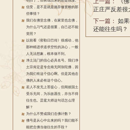
上一篇：
《佛
明白了，但表现出来的还是我慢。
信受，是不是就是抛弃修资粮的那
正庄严反差很
些事情？
下一篇：
如果
我们在佛堂念佛，在家里也念佛，
为什么习气还是很重，自己还不能
还能往生吗？
觉照？
以前看《密勒日巴传》很感动，他
那种精进求道求空性的决心，一般
人无法想象，根本做不到。
净土法门的信心必具名号。我们净
土宗肯定是专念南无阿弥陀佛，因
为我们有这个信心啊。但是其他念
佛的人未必有这个信心。
若人不发无上菩提心，但闻彼国土
受乐无间，为乐故愿生，亦当不得
往生也。昙鸾大师这句话怎么理
解？
为什么不赞成我们念佛计数？
佛号是从心中出来的吗？我们能不
能把念佛当做往生的手段？