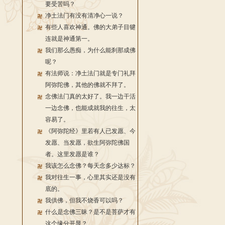
要受苦吗？
净土法门有没有清净心一说？
有些人喜欢神通。佛的大弟子目犍
连就是神通第一。
我们那么愚痴，为什么能刹那成佛
呢？
有法师说：净土法门就是专门礼拜
阿弥陀佛，其他的佛就不拜了。
念佛法门真的太好了。我一边干活
一边念佛，也能成就我的往生，太
容易了。
《阿弥陀经》里若有人已发愿、今
发愿、当发愿，欲生阿弥陀佛国
者。这里发愿是谁？
我该怎么念佛？每天念多少达标？
我对往生一事，心里其实还是没有
底的。
我供佛，但我不烧香可以吗？
什么是念佛三昧？是不是菩萨才有
这个缘分开显？