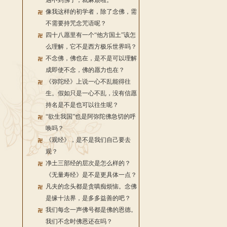
遇不到佛了，就麻烦啦。
像我这样的初学者，除了念佛，需
不需要持咒念咒语呢？
四十八愿里有一个“他方国土”该怎
么理解，它不是西方极乐世界吗？
不念佛，佛也在，是不是可以理解
成即使不念，佛的愿力也在？
《弥陀经》上说一心不乱能得往
生。假如只是一心不乱，没有信愿
持名是不是也可以往生呢？
“欲生我国”也是阿弥陀佛急切的呼
唤吗？
《观经》，是不是我们自己要去
观？
净土三部经的层次是怎么样的？
《无量寿经》是不是更具体一点？
凡夫的念头都是贪嗔痴烦恼。念佛
是缘十法界，是多多益善的吧？
我们每念一声佛号都是佛的恩德。
我们不念时佛恩还在吗？