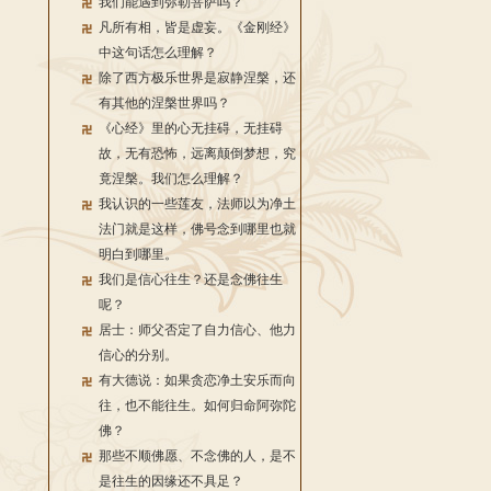
我们能遇到弥勒菩萨吗？
凡所有相，皆是虚妄。《金刚经》
中这句话怎么理解？
除了西方极乐世界是寂静涅槃，还
有其他的涅槃世界吗？
《心经》里的心无挂碍，无挂碍
故，无有恐怖，远离颠倒梦想，究
竟涅槃。我们怎么理解？
我认识的一些莲友，法师以为净土
法门就是这样，佛号念到哪里也就
明白到哪里。
我们是信心往生？还是念佛往生
呢？
居士：师父否定了自力信心、他力
信心的分别。
有大德说：如果贪恋净土安乐而向
往，也不能往生。如何归命阿弥陀
佛？
那些不顺佛愿、不念佛的人，是不
是往生的因缘还不具足？