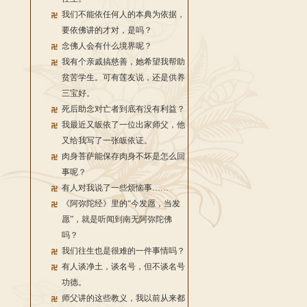
我们不能依任何人的本典为依据，
要依佛讲的才对，是吗？
念佛人会有什么境界呢？
我有个亲戚搞慈善，她希望我帮助
贫苦学生。可有莲友说，还是供养
三宝好。
死后助念对亡者到底有没有利益？
我最近又皈依了一位出家师父，他
又给我写了一张皈依证。
肉身菩萨能保存肉身不坏是怎么回
事呢？
有人对我说了一些烦恼事……
《阿弥陀经》里的“今发愿，当发
愿”，就是听闻到南无阿弥陀佛
吗？
我们往生也是很难的一件事情吗？
有人谈净土，谈名号，但不谈名号
功德。
师父讲的这些教义，我以前从来都