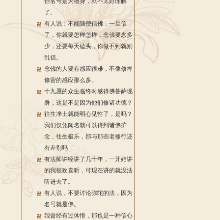
但名号是为物身，就不太好理解
了。
有人说：不能随便信佛，一旦信
了，你就要怎样怎样，念佛要念多
少，还要每天磕头，你做不到就别
乱信。
念佛的人要有感应很难，不像修禅
修密的感应那么多。
十九愿的众生临终时感得佛菩萨现
身，这是不是因为他们修诸功德？
往生净土就能明心见性了，是吗？
我们仅凭闻名就可以得到诸佛护
念，往生极乐，那与那些老修行还
有差别吗
有法师讲经讲了几十年，一开始讲
的我很欢喜听，可现在讲的就没法
听进去了。
有人说，不要讨论弥陀的法，因为
名号就是佛。
我曾经有过体悟，那也是一种信心