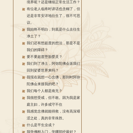
境界呢？还是继续正常生活工作？
有位老人临终时讲话也含糊了，但
还是非常安详地往生了，很不可思
议。
我始终不明白，到底是什么去往生
净土了？
我们还有想超度的想法，那是不是
我们的障碍？
要不要超度堕胎婴灵？
我们到了净土，阿弥陀佛会派我们
回到娑婆世界来吗？
我现在就想一心念佛，那到时阿弥
陀佛会来接我的吧？
我们每个人都是南无？
我很想受戒，但不敢。因为我是家
庭主妇，许多戒守不住
我感觉念佛就能得救，没有高深艰
涩之处，真的非常殊胜。
什么是平生业成？
我学佛刚入门，学哪部经最好？