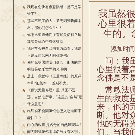
我现在念佛有点恐惧感，是不是学
我虽然
错了?
心里很
那些不识字的人，又无因缘听闻本
愿，那他们怎么往生?
生的。
你怎么知道他们没有如是信解？这
其实是你心中有这疑惑
添加时间：2
我经常会被自己的业力牵着，我是
不是应该念南无阿弥陀佛?
问：我虽
佛的光明照耀我们身心，那佛的光
心里很着
明就是极乐世界的光明啊
念佛是不
居士：我觉得《无量寿经》的原译
本和“汇集本”，差别不大。
常敏法师
《佛说无量寿经》里“其国不逆
生的救度
违，自然之所牵。”这里的“自然”是
什么意思?
来，他的
临终会不会因嗔恨心堕入恶道而不
断。他对
能往生？
他的无碍
内心的欢喜 是名号的自然显现吗？
们。当我
南无阿弥陀佛本愿名号没有区别，