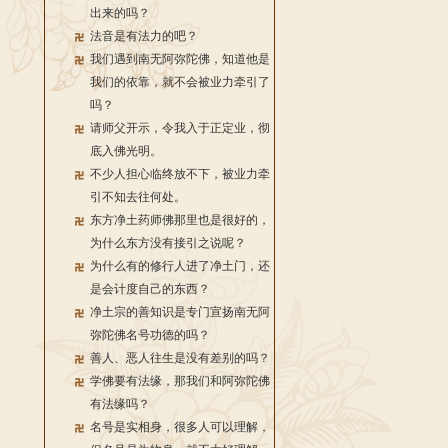
出来的吗？
法音是有法力的吧？
我们遇到南无阿弥陀佛，知道他是
我们的依靠，就不会被业力牵引了
吗？
请师父开示，令我入于正定业，彻
底入佛光明。
不少人担心临终放不下，被业力牵
引不知去往何处。
东方净土药师佛那里也是很好的，
为什么东方没有接引之说呢？
为什么有的修行人进了净土门，还
是会计度自己的东西？
净土宗的善知识是专门宣扬南无阿
弥陀佛名号功德的吗？
善人、恶人往生是没有差别的吗？
学佛要有法缘，那我们和阿弥陀佛
有法缘吗？
名号是实相身，很多人可以理解，