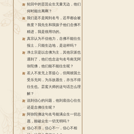
轮回中的芸芸众生无量无边，他们
何时能出离啊？
我们是不是闻到名号，迟早都会被
救度？我先生和我孩子他们念佛不
精进，我是很用功的。
真宗认为不信他力，念佛不能往生
报土，只能生边地，是这样吗？
净土宗是以念佛为主，其他宗派也
遇到了，他们也念这句名号南无阿
弥陀佛，他们能不能往生呢？
若人不发无上菩提心，但闻彼国土
受乐无间，为乐故愿生，亦当不得
往生也。昙鸾大师的这句话怎么理
解？
说到信心的问题，他到底信心往生
还是念佛往生呢？
阿弥陀佛这句名号能满众生一切志
愿，能破众生一切无明吗？
信心不淳，信心不一，信心不相