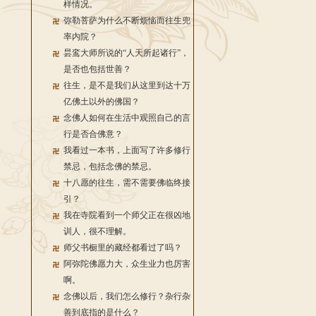
样情况。
弥勒菩萨为什么不断烦恼而往生兜
率内院？
昙鸾大师所说的“人天所起诸行”，
是否也包括世善？
往生，是不是我们从这里到达十万
亿佛土以外的佛国？
念佛人如何在生活中观照自己的言
行是否合佛意？
我看过一本书，上面写了许多修行
禁忌，包括念佛的禁忌。
十八愿的往生，需不需要佛临终接
引？
我在寺院看到一个师父正在很凶地
训人，很不理解。
师父书橱里的藏经都看过了吗？
阿弥陀佛愿力大，众生业力也厉害
啊。
念佛以后，我们怎么修行？杂行杂
善到底指的是什么？