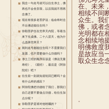
我念一句名号就可以往生净土，佛
在、未来
再也不会舍弃我，以后我就不用再
相续不间
念佛了。
众生。我
现在有很多老菩萨说：临命终时念
佛，或者
不出佛还能往生吗？
弥勒菩萨住在兜率天内院，等着当
光明都在
来下生成佛。二十八层天，他为什
念相续地
么选择兜率天？
明佛救度
闻到名号都能往生吗？不需要我们
是故应当
发愿，也不需要做什么功德吗？
取众生念
净土三经的顺序应该是《佛说无量
寿经》、《观经》，最后是《阿弥
陀经》吧？
往生前一刻就知道轮回已断吗？会
有什么样的感应？
阿弥陀佛把功德给了我们，那我们
自己还要不要做点功德，给往生加
点分呢？
。
弥勒菩萨是谁对他咐嘱的？