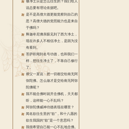
修净土宗是怎么往生的？我们给人
说总要有理论依据吧。
是不是高僧大德更能觉察到自己的
恶？高僧大德的觉照能力也是来自
于佛吗？
释迦牟尼佛亲眼见到了西方净土，
现在许多人不相信净土，是因为没
有看到。
菩萨听闻到名号功德，也和我们一
样，想往生净土了，不靠自己修行
了。
师父一直说：把一切都交给南无阿
弥陀佛。怎么做才是交给南无阿弥
陀佛呢？
我不能念佛时就开念佛机，天天都
听，这样能一心不乱吗？
阿弥陀佛威神功德表现在哪里？
闻名欲往生里的“欲”，和十八愿的
欲生我国的“欲”是一个意思吗？
我很希望自己能一心不乱地念佛。