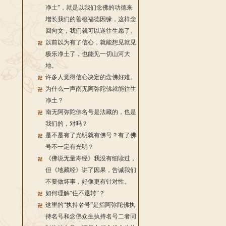
净土”，就是以我们念佛的功德来
增长我们的善根福德因缘，这样念
回向文，我们就可以遂往生愿了。
以前以为有了信心，就能想见就见
极乐净土了，也能见一切山河大
地。
许多人觉得信心决定的念佛好难。
为什么一声南无阿弥陀佛就能往生
净土？
南无阿弥陀佛名号是法藏的，也是
我们的，对吗？
是不是有了光明就有佛号？有了佛
号不一定有光明？
《佛说无量寿经》我没有细读过，
但《地藏经》讲了因果，告诫我们
不要做坏事，好像更有针对性。
如何理解“住不退转”？
这里的“执持名号”是指阿弥陀佛执
持名号和念佛众生执持名号二者同