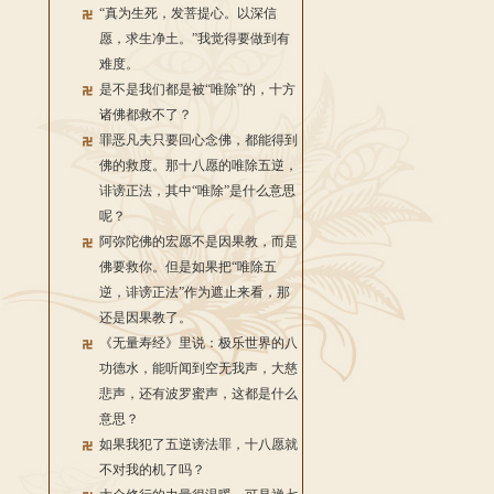
“真为生死，发菩提心。以深信
愿，求生净土。”我觉得要做到有
难度。
是不是我们都是被“唯除”的，十方
诸佛都救不了？
罪恶凡夫只要回心念佛，都能得到
佛的救度。那十八愿的唯除五逆，
诽谤正法，其中“唯除”是什么意思
呢？
阿弥陀佛的宏愿不是因果教，而是
佛要救你。但是如果把“唯除五
逆，诽谤正法”作为遮止来看，那
还是因果教了。
《无量寿经》里说：极乐世界的八
功德水，能听闻到空无我声，大慈
悲声，还有波罗蜜声，这都是什么
意思？
如果我犯了五逆谤法罪，十八愿就
不对我的机了吗？