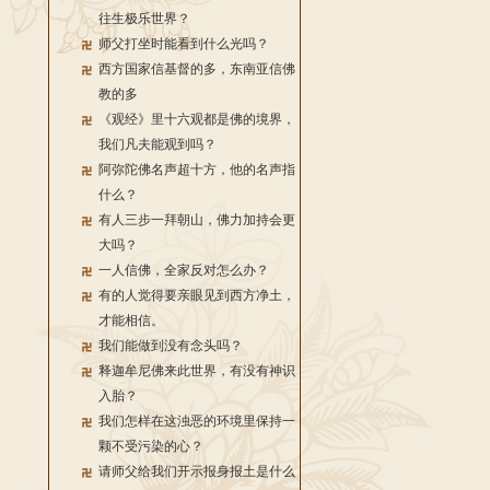
往生极乐世界？
师父打坐时能看到什么光吗？
西方国家信基督的多，东南亚信佛
教的多
《观经》里十六观都是佛的境界，
我们凡夫能观到吗？
阿弥陀佛名声超十方，他的名声指
什么？
有人三步一拜朝山，佛力加持会更
大吗？
一人信佛，全家反对怎么办？
有的人觉得要亲眼见到西方净土，
才能相信。
我们能做到没有念头吗？
释迦牟尼佛来此世界，有没有神识
入胎？
我们怎样在这浊恶的环境里保持一
颗不受污染的心？
请师父给我们开示报身报土是什么