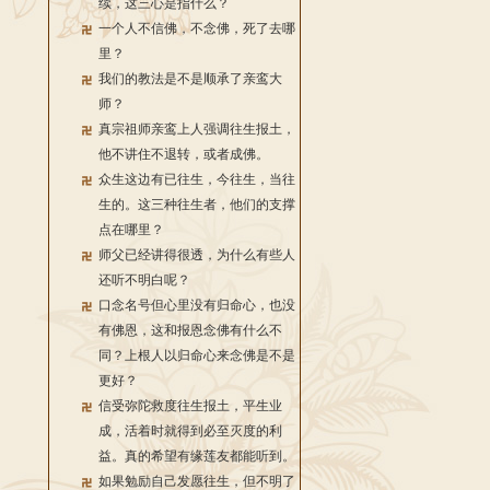
续，这三心是指什么？
一个人不信佛，不念佛，死了去哪
里？
我们的教法是不是顺承了亲鸾大
师？
真宗祖师亲鸾上人强调往生报土，
他不讲住不退转，或者成佛。
众生这边有已往生，今往生，当往
生的。这三种往生者，他们的支撑
点在哪里？
师父已经讲得很透，为什么有些人
还听不明白呢？
口念名号但心里没有归命心，也没
有佛恩，这和报恩念佛有什么不
同？上根人以归命心来念佛是不是
更好？
信受弥陀救度往生报土，平生业
成，活着时就得到必至灭度的利
益。真的希望有缘莲友都能听到。
如果勉励自己发愿往生，但不明了