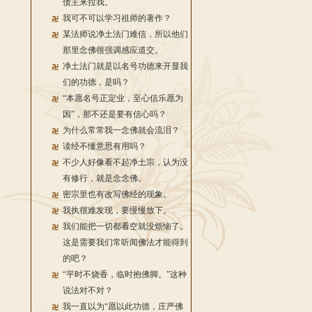
债主来拉我。
我可不可以学习祖师的著作？
某法师说净土法门难信，所以他们
那里念佛很强调感应道交。
净土法门就是以名号功德来开显我
们的功德，是吗？
“本愿名号正定业，至心信乐愿为
因”，那不还是要有信心吗？
为什么常常我一念佛就会流泪？
读经不懂意思有用吗？
不少人好像看不起净土宗，认为没
有修行，就是念念佛。
密宗里也有改写佛经的现象。
我执很难发现，要慢慢放下。
我们能把一切都看空就没烦恼了。
这是需要我们常听闻佛法才能得到
的吧？
“平时不烧香，临时抱佛脚。”这种
说法对不对？
我一直以为“愿以此功德，庄严佛