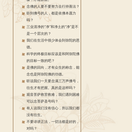
念佛的人要不要努力去行持善法？
听到佛号的人，都是依佛本愿力
吗？
三业清净的“净”和净土的“净”是不
是一个层次的？
我们在生活中很少体会到弥陀的恩
德。
科学的终极目标应该是和阿弥陀佛
的目标一致的吧？
是佛的回向，才有众生的称念，能
念也是阿弥陀佛的功德。
听说我们一天要念满三万声佛号，
往生才有把握。真的是这样吗？
观音菩萨救苦救难，我们遇到困难
可以念菩萨圣号吗？
有人说我们没有信心，所以我们都
没有往生。
不要诽谤正法，一切法都是好的，
对吗？