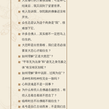
大众修行的力量很温暖，可是禅七
结束后，我又回到了娑婆世界。
有人告诉我，弥陀殿的佛像还没有
开光。
众生总是认为这个肉身是“我”，很
难放下它。
许多念佛人，其实都不一定想马上
往生的。
大悲即是出世善根，我们是否必须
要发大悲心才能往生？
如何理解“正道大慈悲”？
“平等无为法身”和“虚无之身无极之
体”有没有区别呢？
如何理解“果中说因，过闻为信”？
圣种性和性种性完全一致吗？
心和灵魂是不是一回事？
为什么有些人念佛越念越想念，有
些人念着念着就不想念了？
临终时念不出佛能不能往生？
名号是自己主动而来，不是我们念