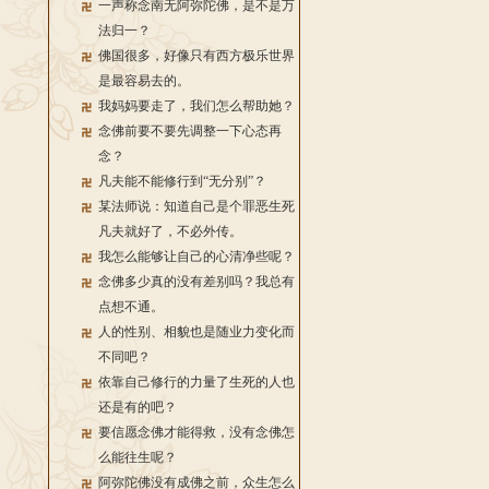
一声称念南无阿弥陀佛，是不是万
法归一？
佛国很多，好像只有西方极乐世界
是最容易去的。
我妈妈要走了，我们怎么帮助她？
念佛前要不要先调整一下心态再
念？
凡夫能不能修行到“无分别”？
某法师说：知道自己是个罪恶生死
凡夫就好了，不必外传。
我怎么能够让自己的心清净些呢？
念佛多少真的没有差别吗？我总有
点想不通。
人的性别、相貌也是随业力变化而
不同吧？
依靠自己修行的力量了生死的人也
还是有的吧？
要信愿念佛才能得救，没有念佛怎
么能往生呢？
阿弥陀佛没有成佛之前，众生怎么