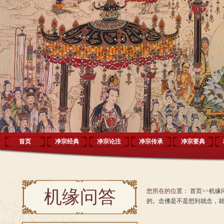
首页
净宗经典
净宗论注
净宗传承
净宗要典
机缘问答
您所在的位置：
首页
>>
机缘
的。念佛是不是想到就念，