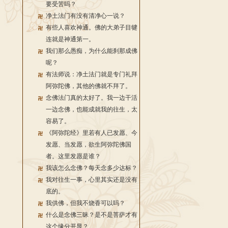
要受苦吗？
净土法门有没有清净心一说？
有些人喜欢神通。佛的大弟子目犍
连就是神通第一。
我们那么愚痴，为什么能刹那成佛
呢？
有法师说：净土法门就是专门礼拜
阿弥陀佛，其他的佛就不拜了。
念佛法门真的太好了。我一边干活
一边念佛，也能成就我的往生，太
容易了。
《阿弥陀经》里若有人已发愿、今
发愿、当发愿，欲生阿弥陀佛国
者。这里发愿是谁？
我该怎么念佛？每天念多少达标？
我对往生一事，心里其实还是没有
底的。
我供佛，但我不烧香可以吗？
什么是念佛三昧？是不是菩萨才有
这个缘分开显？