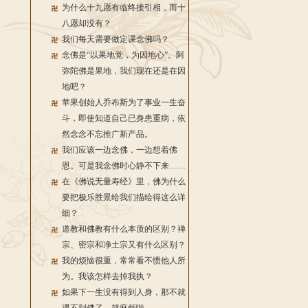
为什么十九愿有临终接引相，而十
八愿却没有？
我们每天需要做定课念佛吗？
念佛是“以果地觉，为因地心”。阿
弥陀佛是果地，我们现在还是在因
地吧？
苹果创始人乔布斯为了事业一生奋
斗，即使知道自己已身患重病，依
然念念不忘推广新产品。
我们应该一边念佛，一边想着佛
恩。可是我念佛时心静不下来……
在《佛说无量寿经》里，佛为什么
要把极乐胜景给我们描绘得这么详
细？
道教和佛教有什么本质的区别？禅
宗、密宗和净土宗又有什么区别？
我的烦恼很重，常常看不惯他人所
为。我该怎样去掉我执？
如果下一生没有得到人身，那不就