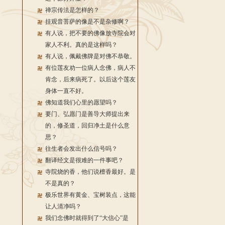
禅宗传法是怎样的？
挂观音菩萨的像是不是杂修啊？
有人说，把不要的佛像放寺院会对
家人不利。真的是这样吗？
有人说，佩戴佛牌是对佛不恭敬。
有位莲友劝一位病人念佛，病人不
肯念，后来病死了。以后这个莲友
身体一直不好。
佛知道我们心里的愿望吗？
要门、弘愿门是善导大师提出来
的，修圣道，回归净土是什么意
思？
往生者会发出什么信号吗？
翻译经文是很难的一件事吧？
寺院烧的香，他们说檀香最好。是
不是真的？
极乐世界有黄金、宝树装点，这能
让人清净吗？
我们念佛时就得到了“大信心”是