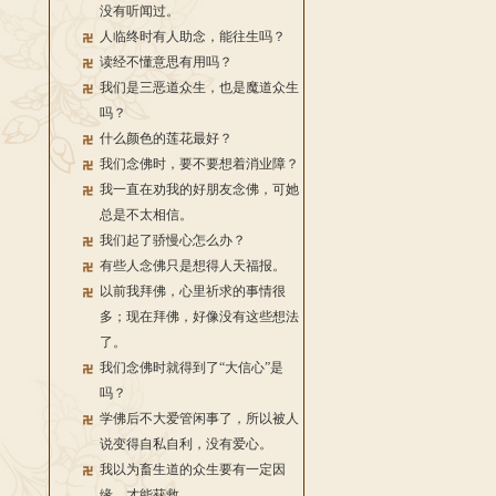
没有听闻过。
人临终时有人助念，能往生吗？
读经不懂意思有用吗？
我们是三恶道众生，也是魔道众生
吗？
什么颜色的莲花最好？
我们念佛时，要不要想着消业障？
我一直在劝我的好朋友念佛，可她
总是不太相信。
我们起了骄慢心怎么办？
有些人念佛只是想得人天福报。
以前我拜佛，心里祈求的事情很
多；现在拜佛，好像没有这些想法
了。
我们念佛时就得到了“大信心”是
吗？
学佛后不大爱管闲事了，所以被人
说变得自私自利，没有爱心。
我以为畜生道的众生要有一定因
缘，才能获救。