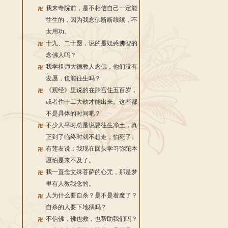
我来寺院前，是不相信自己一定能
往生的，因为我念佛断断续续，不
太用功。
十九、二十愿，说的是疑惑佛智的
念佛人吗？
我学祖师大德教人念佛，他们没有
发愿，也能往生吗？
《观经》里说的在胎宫住五百岁，
或者住十二大劫才能出来。这些都
不是具体的时间吧？
不少人平时总是说要往生净土，真
正到了临终时就不想走，怕死了。
有莲友说：我现在回头学习弥陀本
愿怕是来不及了。
我一直念文殊菩萨的心咒，那是梦
里有人教我念的。
人为什么要自杀？是不是着魔了？
自杀的人要下地狱吗？
不信佛，佛也救，也帮助我们吗？