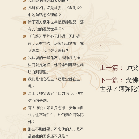
我们能遇到弥勒菩萨吗？
凡所有相，皆是虚妄。《金刚经》
中这句话怎么理解？
除了西方极乐世界是寂静涅槃，还
有其他的涅槃世界吗？
《心经》里的心无挂碍，无挂碍
故，无有恐怖，远离颠倒梦想，究
'
竟涅槃。我们怎么理解？
我认识的一些莲友，法师以为净土
法门就是这样，佛号念到哪里也就
上一篇：
师父
明白到哪里。
下一篇：
念佛
我们是信心往生？还是念佛往生
呢？
世界？阿弥陀
居士：师父否定了自力信心、他力
信心的分别。
有大德说：如果贪恋净土安乐而向
往，也不能往生。如何归命阿弥陀
佛？
那些不顺佛愿、不念佛的人，是不
是往生的因缘还不具足？