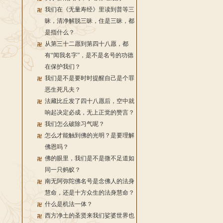
我们在《无量寿经》里读到普等三
昧，清净解脱三昧，住是三昧，都
是指什么？
从第三十二愿到第四十八愿，都
有“闻我名字”，是不是名号的功德
在保护我们？
我们是不是要时时提醒自己是个罪
恶生死凡夫？
法藏比丘发了四十八愿后，空中就
响起决定必成，无上正觉的赞言？
我们怎么破除习气呢？
怎么才能触到佛的光明？是要理解
佛恩吗？
佛的眼里，我们是不是微不足道如
同一只蚂蚁？
南无阿弥陀佛名号是念佛人的法身
慧命，还是十方众生的法身慧命？
什么是机法一体？
西方净土的圣贤来我们娑婆世界也