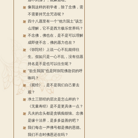
遇不到佛了，就麻烦啦。
像我这样的初学者，除了念佛，需
不需要持咒念咒语呢？
四十八愿里有一个“他方国土”该怎
么理解，它不是西方极乐世界吗？
不念佛，佛也在，是不是可以理解
成即使不念，佛的愿力也在？
《弥陀经》上说一心不乱能得往
生。假如只是一心不乱，没有信愿
持名是不是也可以往生呢？
“欲生我国”也是阿弥陀佛急切的呼
唤吗？
《观经》，是不是我们自己要去
观？
净土三部经的层次是怎么样的？
《无量寿经》是不是更具体一点？
凡夫的念头都是贪嗔痴烦恼。念佛
是缘十法界，是多多益善的吧？
我们每念一声佛号都是佛的恩德。
我们不念时佛恩还在吗？