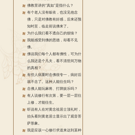
佛教里讲的“真如”是指什么？
有个老人没有皈依，也没见他念
佛，只是对佛教有好感，后来还预
知时至，临走前说佛来了。
为什么我们看不透自己的烦恼？
我能感受到佛的恩德，却看不见
佛。
佛说我们每个人都有佛性，可为什
么我还是个凡夫，看不清世间万物
的真相？
有些人病重时念佛很专一，病好后
就不念了。这种人能往生吗？
念佛人能玩麻将、打牌娱乐吗？
有人说修行有次第，要一层一层往
上修，才能往生。
听说有人在对黄念祖居士顶礼时，
抬头看到黄老居士显示出了观音菩
萨形象。
我是应该一心修行求道来达到某种