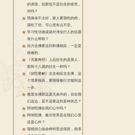
的表现，但那也不是往生的依凭，
对吗？
我身体不太好，家人要我吃的肉，
我吃了些。可心里有点不安。
学习性功德成就对净业行人的信愿
有什么帮助？
自力念佛要达到和佛相应，一定是
很难的。
《无量寿经》上品往生的是善人，
那和十八愿的往生一样吗？
《弥陀要解》念念相应念念佛，这
个境界很高，要慢慢修行才能到这
一步。
救度在佛那边是无条件的，但在我
们这边，是不是要达到某种状态？
阿弥陀佛在我们心中吗？
阿弥陀佛、极乐世界是在我们心里
还是心外？
我很担心临命终时恶业现前，怨亲