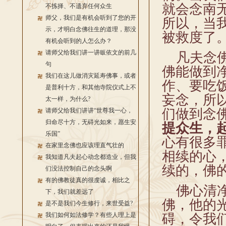
就会念南无
不拣择、不遗弃任何众生
师父，我们是有机会听到了您的开
所以，当
示，才明白念佛往生的道理，那没
被救度了
有机会听到的人怎么办？
请师父给我们讲一讲皈依文的前几
凡夫念佛
句
佛能做到
我们在这儿做消灾延寿佛事，或者
作、要吃饭
是普利十方，和其他寺院仪式上不
妄念，所
太一样，为什么?
们做到念
请师父给我们讲讲“世尊我一心，
归命尽十方，无碍光如来，愿生安
提众生，
乐国”
心有很多
在家里念佛也应该理直气壮的
相续的心
我知道凡夫起心动念都造业，但我
续的，佛
们没法控制自己的念头啊
有的佛教徒真的很虔诚，相比之
佛心清净
下，我们就差远了
佛，他的
是不是我们今生修行，来世受益?
我们如何如法修学？有些人理上是
碍，令我