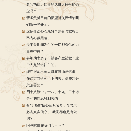
名号功德。这样的念佛人往生能确
定吗？
请师父就目前的新型肺炎疫情给我
们做一些开示。
念佛什么心态最好？我有时觉得自
己内心很黑暗。
是不是世间发生的一切都有佛的力
量在护持？
参加助念多了，就会产生错觉：这
个人是我送往生的。
现在很多出家人都在做助念这事，
在这方面研究、下功夫。法师您是
怎么看的？
四十八愿中，十八、十九、二十愿
是和我们息息相关的
有句话说“信心必具名号，名号未
必具真实信心。”我觉得也是有依
据的。
阿弥陀佛在我们心里吗？