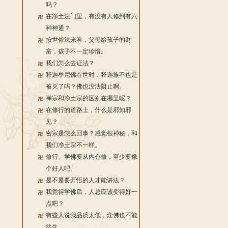
吗？
在净土法门里，有没有人修到有六
种神通？
按世俗法来看，父母给孩子的财
富，孩子不一定珍惜。
我们怎么去证法？
释迦牟尼佛在世时，释迦族不也是
被灭了吗？佛也没法阻止啊。
禅宗和净土宗的区别在哪里呢？
在修行的道路上，什么是邪知邪
见？
密宗是怎么回事？感觉很神秘，和
我们净土宗不一样。
修行、学佛要从内心修，至少要像
个好人吧。
是不是要开悟的人才能讲法？
我觉得学佛后，人总应该变得好一
点吧？
有些人说我品质太低，念佛也不能
往生。