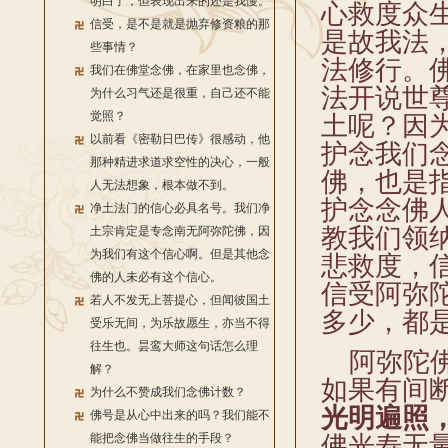
明白了，但表现出来的还是我慢。
心救度众
信受，是不是就是抛弃修资粮的那
是故我法
些事情？
法修行。
我们在佛堂念佛，在家里也念佛，
法开说世
为什么习气还是很重，自己还不能
觉照？
土呢？因
以前看《密勒日巴传》很感动，他
护念我们
那种精进求道求空性的决心，一般
佛，也是
人无法想象，根本做不到。
护念念佛
净土法门的信心必具名号。我们净
教我们领
土宗肯定是专念南无阿弥陀佛，因
为我们有这个信心啊。但是其他念
悲救度，
佛的人未必有这个信心。
信受阿弥
若人不发无上菩提心，但闻彼国土
多少，都
受乐无间，为乐故愿生，亦当不得
往生也。昙鸾大师这句话怎么理
阿弥陀佛
解？
如果有间
为什么不赞成我们念佛计数？
光明遍照
佛号是从心中出来的吗？我们能不
能把念佛当做往生的手段？
佛光寿无