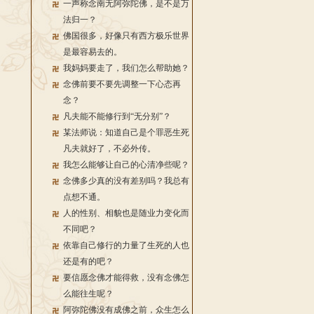
一声称念南无阿弥陀佛，是不是万
法归一？
佛国很多，好像只有西方极乐世界
是最容易去的。
我妈妈要走了，我们怎么帮助她？
念佛前要不要先调整一下心态再
念？
凡夫能不能修行到“无分别”？
某法师说：知道自己是个罪恶生死
凡夫就好了，不必外传。
我怎么能够让自己的心清净些呢？
念佛多少真的没有差别吗？我总有
点想不通。
人的性别、相貌也是随业力变化而
不同吧？
依靠自己修行的力量了生死的人也
还是有的吧？
要信愿念佛才能得救，没有念佛怎
么能往生呢？
阿弥陀佛没有成佛之前，众生怎么