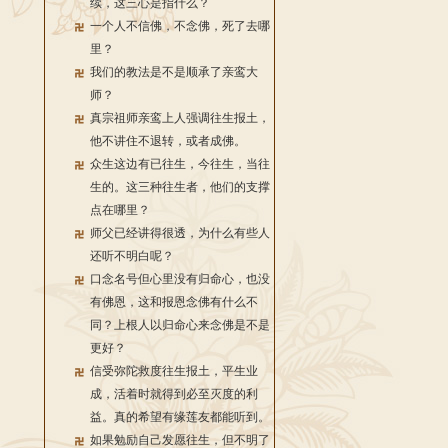
续，这三心是指什么？
一个人不信佛，不念佛，死了去哪
里？
我们的教法是不是顺承了亲鸾大
师？
真宗祖师亲鸾上人强调往生报土，
他不讲住不退转，或者成佛。
众生这边有已往生，今往生，当往
生的。这三种往生者，他们的支撑
点在哪里？
师父已经讲得很透，为什么有些人
还听不明白呢？
口念名号但心里没有归命心，也没
有佛恩，这和报恩念佛有什么不
同？上根人以归命心来念佛是不是
更好？
信受弥陀救度往生报土，平生业
成，活着时就得到必至灭度的利
益。真的希望有缘莲友都能听到。
如果勉励自己发愿往生，但不明了