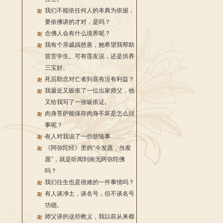
我们不能依任何人的本典为依据，
要依佛讲的才对，是吗？
念佛人会有什么境界呢？
我有个亲戚搞慈善，她希望我帮助
贫苦学生。可有莲友说，还是供养
三宝好。
死后助念对亡者到底有没有利益？
我最近又皈依了一位出家师父，他
又给我写了一张皈依证。
肉身菩萨能保存肉身不坏是怎么回
事呢？
有人对我说了一些烦恼事……
《阿弥陀经》里的“今发愿，当发
愿”，就是听闻到南无阿弥陀佛
吗？
我们往生也是很难的一件事情吗？
有人谈净土，谈名号，但不谈名号
功德。
师父讲的这些教义，我以前从来都