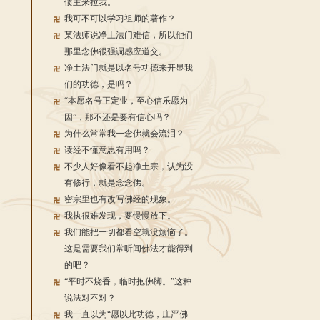
债主来拉我。
我可不可以学习祖师的著作？
某法师说净土法门难信，所以他们
那里念佛很强调感应道交。
净土法门就是以名号功德来开显我
们的功德，是吗？
“本愿名号正定业，至心信乐愿为
因”，那不还是要有信心吗？
为什么常常我一念佛就会流泪？
读经不懂意思有用吗？
不少人好像看不起净土宗，认为没
有修行，就是念念佛。
密宗里也有改写佛经的现象。
我执很难发现，要慢慢放下。
我们能把一切都看空就没烦恼了。
这是需要我们常听闻佛法才能得到
的吧？
“平时不烧香，临时抱佛脚。”这种
说法对不对？
我一直以为“愿以此功德，庄严佛