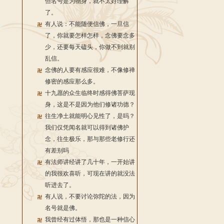
但名号是为物身，就不太好理解
了。
有人说：不能随便信佛，一旦信
了，你就要怎样怎样，念佛要念多
少，还要每天磕头，你做不到就别
乱信。
念佛的人要有感应很难，不像修禅
修密的感应那么多。
十九愿的众生临终时感得佛菩萨现
身，这是不是因为他们修诸功德？
往生净土就能明心见性了，是吗？
我们仅凭闻名就可以得到诸佛护
念，往生极乐，那与那些老修行还
有差别吗
有法师讲经讲了几十年，一开始讲
的我很欢喜听，可现在讲的就没法
听进去了。
有人说，不要讨论弥陀的法，因为
名号就是佛。
我曾经有过体悟，那也是一种信心