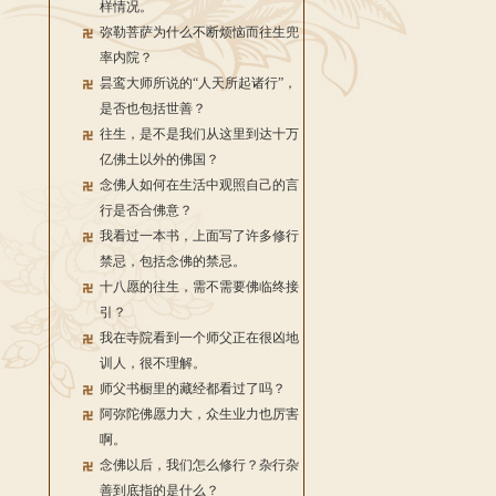
样情况。
弥勒菩萨为什么不断烦恼而往生兜
率内院？
昙鸾大师所说的“人天所起诸行”，
是否也包括世善？
往生，是不是我们从这里到达十万
亿佛土以外的佛国？
念佛人如何在生活中观照自己的言
行是否合佛意？
我看过一本书，上面写了许多修行
禁忌，包括念佛的禁忌。
十八愿的往生，需不需要佛临终接
引？
我在寺院看到一个师父正在很凶地
训人，很不理解。
师父书橱里的藏经都看过了吗？
阿弥陀佛愿力大，众生业力也厉害
啊。
念佛以后，我们怎么修行？杂行杂
善到底指的是什么？