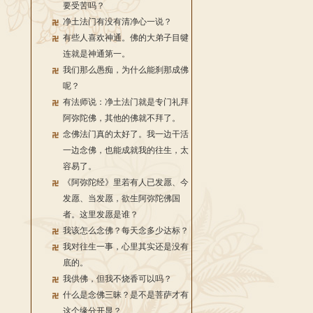
要受苦吗？
净土法门有没有清净心一说？
有些人喜欢神通。佛的大弟子目犍
连就是神通第一。
我们那么愚痴，为什么能刹那成佛
呢？
有法师说：净土法门就是专门礼拜
阿弥陀佛，其他的佛就不拜了。
念佛法门真的太好了。我一边干活
一边念佛，也能成就我的往生，太
容易了。
《阿弥陀经》里若有人已发愿、今
发愿、当发愿，欲生阿弥陀佛国
者。这里发愿是谁？
我该怎么念佛？每天念多少达标？
我对往生一事，心里其实还是没有
底的。
我供佛，但我不烧香可以吗？
什么是念佛三昧？是不是菩萨才有
这个缘分开显？