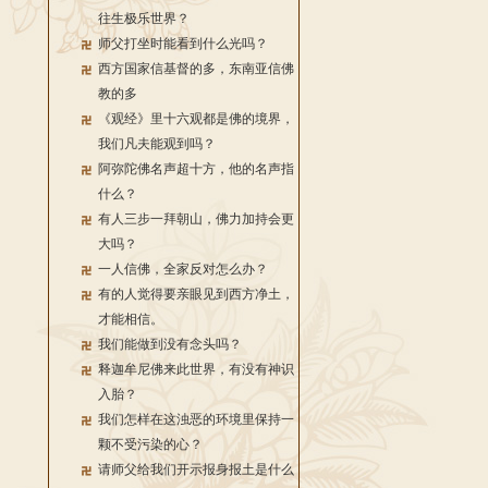
往生极乐世界？
师父打坐时能看到什么光吗？
西方国家信基督的多，东南亚信佛
教的多
《观经》里十六观都是佛的境界，
我们凡夫能观到吗？
阿弥陀佛名声超十方，他的名声指
什么？
有人三步一拜朝山，佛力加持会更
大吗？
一人信佛，全家反对怎么办？
有的人觉得要亲眼见到西方净土，
才能相信。
我们能做到没有念头吗？
释迦牟尼佛来此世界，有没有神识
入胎？
我们怎样在这浊恶的环境里保持一
颗不受污染的心？
请师父给我们开示报身报土是什么