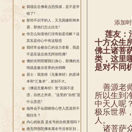
我现在念佛有点恐惧感，是不是学
错了?
那些不识字的人，又无因缘听闻本
添加时间
愿，那他们怎么往生?
莲友：
你怎么知道他们没有如是信解？这
十方众生
其实是你心中有这疑惑
我经常会被自己的业力牵着，我是
佛土诸菩
不是应该念南无阿弥陀佛?
类，这里
佛的光明照耀我们身心，那佛的光
是对不同
明就是极乐世界的光明啊
居士：我觉得《无量寿经》的原译
本和“汇集本”，差别不大。
善源老师
《佛说无量寿经》里“其国不逆
所以生到
违，自然之所牵。”这里的“自然”是
中天人呢
什么意思?
临终会不会因嗔恨心堕入恶道而不
极乐世界
能往生？
人。
内心的欢喜 是名号的自然显现吗？
诸菩萨众
南无阿弥陀佛本愿名号没有区别，