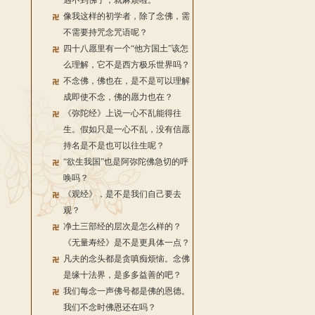
遇不到佛了，就麻烦啦。
像我这样的初学者，除了念佛，需
不需要持咒念咒语呢？
四十八愿里有一个“他方国土”该怎
么理解，它不是西方极乐世界吗？
不念佛，佛也在，是不是可以理解
成即使不念，佛的愿力也在？
《弥陀经》上说一心不乱能得往
生。假如只是一心不乱，没有信愿
持名是不是也可以往生呢？
“欲生我国”也是阿弥陀佛急切的呼
唤吗？
《观经》，是不是我们自己要去
观？
净土三部经的层次是怎么样的？
《无量寿经》是不是更具体一点？
凡夫的念头都是贪嗔痴烦恼。念佛
是缘十法界，是多多益善的吧？
我们每念一声佛号都是佛的恩德。
我们不念时佛恩还在吗？