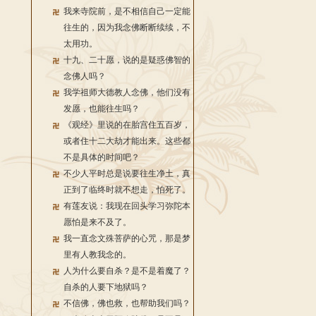
我来寺院前，是不相信自己一定能
往生的，因为我念佛断断续续，不
太用功。
十九、二十愿，说的是疑惑佛智的
念佛人吗？
我学祖师大德教人念佛，他们没有
发愿，也能往生吗？
《观经》里说的在胎宫住五百岁，
或者住十二大劫才能出来。这些都
不是具体的时间吧？
不少人平时总是说要往生净土，真
正到了临终时就不想走，怕死了。
有莲友说：我现在回头学习弥陀本
愿怕是来不及了。
我一直念文殊菩萨的心咒，那是梦
里有人教我念的。
人为什么要自杀？是不是着魔了？
自杀的人要下地狱吗？
不信佛，佛也救，也帮助我们吗？