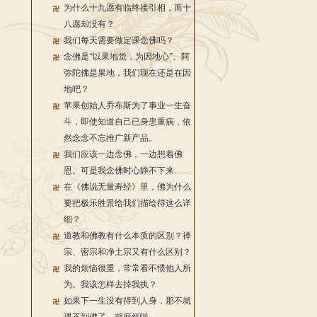
为什么十九愿有临终接引相，而十
八愿却没有？
我们每天需要做定课念佛吗？
念佛是“以果地觉，为因地心”。阿
弥陀佛是果地，我们现在还是在因
地吧？
苹果创始人乔布斯为了事业一生奋
斗，即使知道自己已身患重病，依
然念念不忘推广新产品。
我们应该一边念佛，一边想着佛
恩。可是我念佛时心静不下来……
在《佛说无量寿经》里，佛为什么
要把极乐胜景给我们描绘得这么详
细？
道教和佛教有什么本质的区别？禅
宗、密宗和净土宗又有什么区别？
我的烦恼很重，常常看不惯他人所
为。我该怎样去掉我执？
如果下一生没有得到人身，那不就