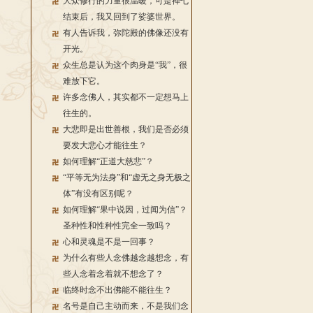
大众修行的力量很温暖，可是禅七
结束后，我又回到了娑婆世界。
有人告诉我，弥陀殿的佛像还没有
开光。
众生总是认为这个肉身是“我”，很
难放下它。
许多念佛人，其实都不一定想马上
往生的。
大悲即是出世善根，我们是否必须
要发大悲心才能往生？
如何理解“正道大慈悲”？
“平等无为法身”和“虚无之身无极之
体”有没有区别呢？
如何理解“果中说因，过闻为信”？
圣种性和性种性完全一致吗？
心和灵魂是不是一回事？
为什么有些人念佛越念越想念，有
些人念着念着就不想念了？
临终时念不出佛能不能往生？
名号是自己主动而来，不是我们念