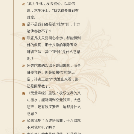
“真为生死，发菩提心。以深信
愿，求生净土。”我觉得要做到有
难度。
是不是我们都是被“唯除”的，十方
诸佛都救不了？
罪恶凡夫只要回心念佛，都能得到
佛的救度。那十八愿的唯除五逆，
诽谤正法，其中“唯除”是什么意思
呢？
阿弥陀佛的宏愿不是因果教，而是
佛要救你。但是如果把“唯除五
逆，诽谤正法”作为遮止来看，那
还是因果教了。
《无量寿经》里说：极乐世界的八
功德水，能听闻到空无我声，大慈
悲声，还有波罗蜜声，这都是什么
意思？
如果我犯了五逆谤法罪，十八愿就
不对我的机了吗？