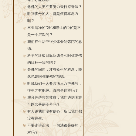
念佛的人要不要努力去行持善法？
听到佛号的人，都是依佛本愿力
吗？
三业清净的“净”和净土的“净”是不
是一个层次的？
我们在生活中很少体会到弥陀的恩
德。
科学的终极目标应该是和阿弥陀佛
的目标一致的吧？
是佛的回向，才有众生的称念，能
念也是阿弥陀佛的功德。
听说我们一天要念满三万声佛号，
往生才有把握。真的是这样吗？
观音菩萨救苦救难，我们遇到困难
可以念菩萨圣号吗？
有人说我们没有信心，所以我们都
没有往生。
不要诽谤正法，一切法都是好的，
对吗？