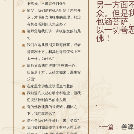
另一方面
不拣择、不遗弃任何众生
师父，我们是有机会听到了您的开
众。但是
示，才明白念佛往生的道理，那没
包涵菩萨
有机会听到的人怎么办？
以一切善
请师父给我们讲一讲皈依文的前几
佛！
句
我们在这儿做消灾延寿佛事，或者
是普利十方，和其他寺院仪式上不
太一样，为什么?
请师父给我们讲讲“世尊我一心，
归命尽十方，无碍光如来，愿生安
乐国”
在家里念佛也应该理直气壮的
我知道凡夫起心动念都造业，但我
们没法控制自己的念头啊
'
有的佛教徒真的很虔诚，相比之
下，我们就差远了
是不是我们今生修行，来世受益?
上一篇：
善源
我们如何如法修学？有些人理上是