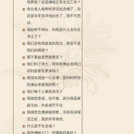
境界呢？还是继续正常生活工作？
有位老人临终时讲话也含糊了，但
还是非常安详地往生了，很不可思
议。
我始终不明白，到底是什么去往生
净土了？
我们还有想超度的想法，那是不是
我们的障碍？
要不要超度堕胎婴灵？
我们到了净土，阿弥陀佛会派我们
回到娑婆世界来吗？
我现在就想一心念佛，那到时阿弥
陀佛会来接我的吧？
我们每个人都是南无？
我很想受戒，但不敢。因为我是家
庭主妇，许多戒守不住
我感觉念佛就能得救，没有高深艰
涩之处，真的非常殊胜。
什么是平生业成？
我学佛刚入门，学哪部经最好？