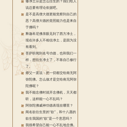
修净土宗是怎么往生的？我们给人
说总要有理论依据吧。
是不是高僧大德更能觉察到自己的
恶？高僧大德的觉照能力也是来自
于佛吗？
释迦牟尼佛亲眼见到了西方净土，
现在许多人不相信净土，是因为没
有看到。
菩萨听闻到名号功德，也和我们一
样，想往生净土了，不靠自己修行
了。
师父一直说：把一切都交给南无阿
弥陀佛。怎么做才是交给南无阿弥
陀佛呢？
我不能念佛时就开念佛机，天天都
听，这样能一心不乱吗？
阿弥陀佛威神功德表现在哪里？
闻名欲往生里的“欲”，和十八愿的
欲生我国的“欲”是一个意思吗？
我很希望自己能一心不乱地念佛。