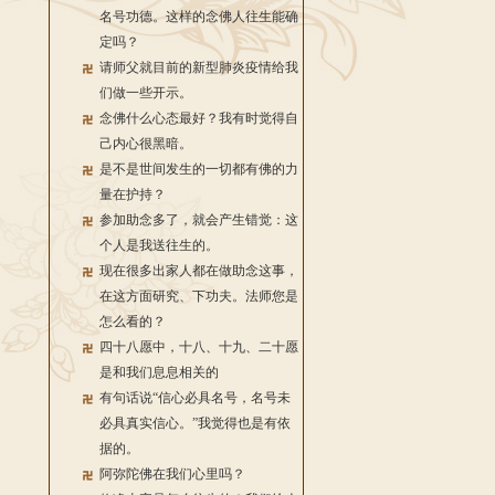
名号功德。这样的念佛人往生能确
定吗？
请师父就目前的新型肺炎疫情给我
们做一些开示。
念佛什么心态最好？我有时觉得自
己内心很黑暗。
是不是世间发生的一切都有佛的力
量在护持？
参加助念多了，就会产生错觉：这
个人是我送往生的。
现在很多出家人都在做助念这事，
在这方面研究、下功夫。法师您是
怎么看的？
四十八愿中，十八、十九、二十愿
是和我们息息相关的
有句话说“信心必具名号，名号未
必具真实信心。”我觉得也是有依
据的。
阿弥陀佛在我们心里吗？