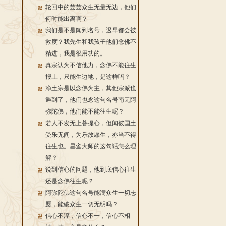
轮回中的芸芸众生无量无边，他们
何时能出离啊？
我们是不是闻到名号，迟早都会被
救度？我先生和我孩子他们念佛不
精进，我是很用功的。
真宗认为不信他力，念佛不能往生
报土，只能生边地，是这样吗？
净土宗是以念佛为主，其他宗派也
遇到了，他们也念这句名号南无阿
弥陀佛，他们能不能往生呢？
若人不发无上菩提心，但闻彼国土
受乐无间，为乐故愿生，亦当不得
往生也。昙鸾大师的这句话怎么理
解？
说到信心的问题，他到底信心往生
还是念佛往生呢？
阿弥陀佛这句名号能满众生一切志
愿，能破众生一切无明吗？
信心不淳，信心不一，信心不相