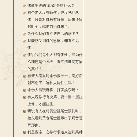
佛教里讲的“真如”是指什么？
有个老人没有皈依，也没见他念
佛，只是对佛教有好感，后来还预
知时至，临走前说佛来了。
为什么我们看不透自己的烦恼？
我能感受到佛的恩德，却看不见
佛。
佛说我们每个人都有佛性，可为什
么我还是个凡夫，看不清世间万物
的真相？
有些人病重时念佛很专一，病好后
就不念了。这种人能往生吗？
念佛人能玩麻将、打牌娱乐吗？
有人说修行有次第，要一层一层往
上修，才能往生。
听说有人在对黄念祖居士顶礼时，
抬头看到黄老居士显示出了观音菩
萨形象。
我是应该一心修行求道来达到某种