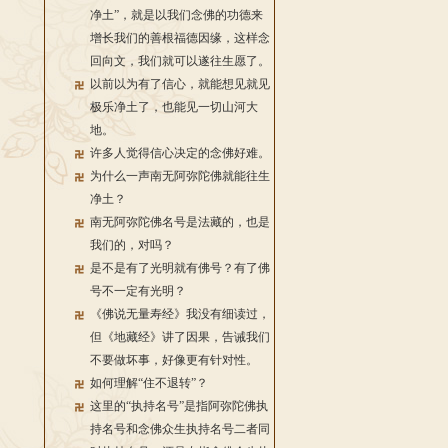
净土”，就是以我们念佛的功德来
增长我们的善根福德因缘，这样念
回向文，我们就可以遂往生愿了。
以前以为有了信心，就能想见就见
极乐净土了，也能见一切山河大
地。
许多人觉得信心决定的念佛好难。
为什么一声南无阿弥陀佛就能往生
净土？
南无阿弥陀佛名号是法藏的，也是
我们的，对吗？
是不是有了光明就有佛号？有了佛
号不一定有光明？
《佛说无量寿经》我没有细读过，
但《地藏经》讲了因果，告诫我们
不要做坏事，好像更有针对性。
如何理解“住不退转”？
这里的“执持名号”是指阿弥陀佛执
持名号和念佛众生执持名号二者同