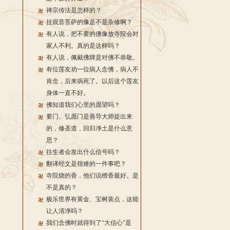
禅宗传法是怎样的？
挂观音菩萨的像是不是杂修啊？
有人说，把不要的佛像放寺院会对
家人不利。真的是这样吗？
有人说，佩戴佛牌是对佛不恭敬。
有位莲友劝一位病人念佛，病人不
肯念，后来病死了。以后这个莲友
身体一直不好。
佛知道我们心里的愿望吗？
要门、弘愿门是善导大师提出来
的，修圣道，回归净土是什么意
思？
往生者会发出什么信号吗？
翻译经文是很难的一件事吧？
寺院烧的香，他们说檀香最好。是
不是真的？
极乐世界有黄金、宝树装点，这能
让人清净吗？
我们念佛时就得到了“大信心”是