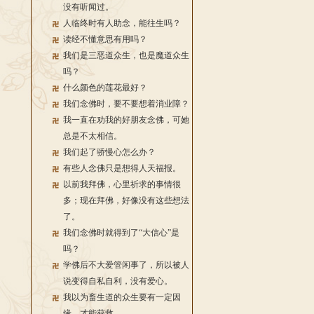
没有听闻过。
人临终时有人助念，能往生吗？
读经不懂意思有用吗？
我们是三恶道众生，也是魔道众生
吗？
什么颜色的莲花最好？
我们念佛时，要不要想着消业障？
我一直在劝我的好朋友念佛，可她
总是不太相信。
我们起了骄慢心怎么办？
有些人念佛只是想得人天福报。
以前我拜佛，心里祈求的事情很
多；现在拜佛，好像没有这些想法
了。
我们念佛时就得到了“大信心”是
吗？
学佛后不大爱管闲事了，所以被人
说变得自私自利，没有爱心。
我以为畜生道的众生要有一定因
缘，才能获救。