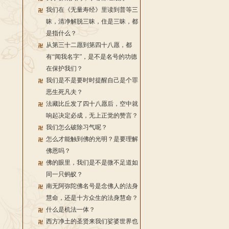
我们在《无量寿经》里读到普等三
昧，清净解脱三昧，住是三昧，都
是指什么？
从第三十二愿到第四十八愿，都
有“闻我名字”，是不是名号的功德
在保护我们？
我们是不是要时时提醒自己是个罪
恶生死凡夫？
法藏比丘发了四十八愿后，空中就
响起决定必成，无上正觉的赞言？
我们怎么破除习气呢？
怎么才能触到佛的光明？是要理解
佛恩吗？
佛的眼里，我们是不是微不足道如
同一只蚂蚁？
南无阿弥陀佛名号是念佛人的法身
慧命，还是十方众生的法身慧命？
什么是机法一体？
西方净土的圣贤来我们娑婆世界也