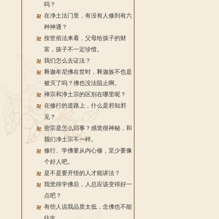
吗？
在净土法门里，有没有人修到有六
种神通？
按世俗法来看，父母给孩子的财
富，孩子不一定珍惜。
我们怎么去证法？
释迦牟尼佛在世时，释迦族不也是
被灭了吗？佛也没法阻止啊。
禅宗和净土宗的区别在哪里呢？
在修行的道路上，什么是邪知邪
见？
密宗是怎么回事？感觉很神秘，和
我们净土宗不一样。
修行、学佛要从内心修，至少要像
个好人吧。
是不是要开悟的人才能讲法？
我觉得学佛后，人总应该变得好一
点吧？
有些人说我品质太低，念佛也不能
往生。