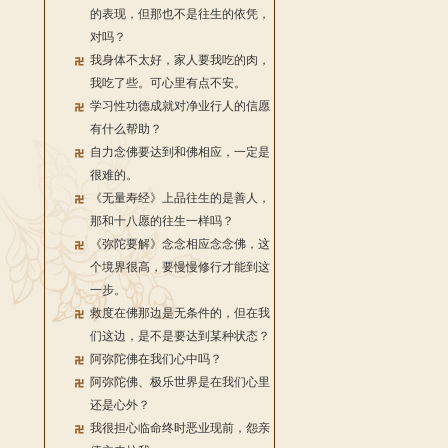
的表现，但那也不是往生的依凭，
对吗？
我身体不太好，家人要我吃的肉，
我吃了些。可心里有点不安。
学习性功德成就对净业行人的信愿
有什么帮助？
自力念佛要达到和佛相应，一定是
很难的。
《无量寿经》上品往生的是善人，
那和十八愿的往生一样吗？
《弥陀要解》念念相应念念佛，这
个境界很高，要慢慢修行才能到这
一步。
救度在佛那边是无条件的，但在我
们这边，是不是要达到某种状态？
阿弥陀佛在我们心中吗？
阿弥陀佛、极乐世界是在我们心里
还是心外？
我很担心临命终时恶业现前，怨亲