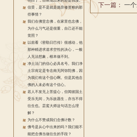
明白了，但表现出来的还是我慢。
下一篇：
一个
信受，是不是就是抛弃修资粮的那
些事情？
我们在佛堂念佛，在家里也念佛，
为什么习气还是很重，自己还不能
觉照？
以前看《密勒日巴传》很感动，他
那种精进求道求空性的决心，一般
人无法想象，根本做不到。
净土法门的信心必具名号。我们净
土宗肯定是专念南无阿弥陀佛，因
为我们有这个信心啊。但是其他念
佛的人未必有这个信心。
若人不发无上菩提心，但闻彼国土
受乐无间，为乐故愿生，亦当不得
往生也。昙鸾大师这句话怎么理
解？
为什么不赞成我们念佛计数？
佛号是从心中出来的吗？我们能不
能把念佛当做往生的手段？