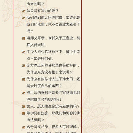
出来的吗？
法音是有法力的吧？
我们遇到南无阿弥陀佛，知道他是
我们的依靠，就不会被业力牵引了
吗？
请师父开示，令我入于正定业，彻
底入佛光明。
不少人担心临终放不下，被业力牵
引不知去往何处。
东方净土药师佛那里也是很好的，
为什么东方没有接引之说呢？
为什么有的修行人进了净土门，还
是会计度自己的东西？
净土宗的善知识是专门宣扬南无阿
弥陀佛名号功德的吗？
善人、恶人往生是没有差别的吗？
学佛要有法缘，那我们和阿弥陀佛
有法缘吗？
名号是实相身，很多人可以理解，