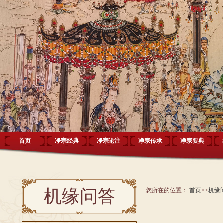
首页
净宗经典
净宗论注
净宗传承
净宗要典
机缘问答
您所在的位置：
首页
>>
机缘