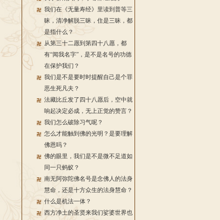
我们在《无量寿经》里读到普等三
昧，清净解脱三昧，住是三昧，都
是指什么？
从第三十二愿到第四十八愿，都
有“闻我名字”，是不是名号的功德
在保护我们？
我们是不是要时时提醒自己是个罪
恶生死凡夫？
法藏比丘发了四十八愿后，空中就
响起决定必成，无上正觉的赞言？
我们怎么破除习气呢？
怎么才能触到佛的光明？是要理解
佛恩吗？
佛的眼里，我们是不是微不足道如
同一只蚂蚁？
南无阿弥陀佛名号是念佛人的法身
慧命，还是十方众生的法身慧命？
什么是机法一体？
西方净土的圣贤来我们娑婆世界也