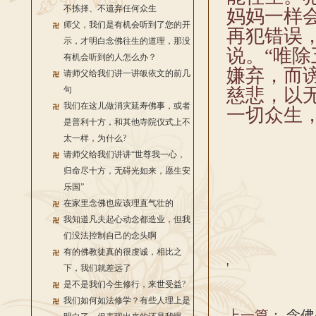
不拣择、不遗弃任何众生
妈妈一样
师父，我们是有机会听到了您的开
再犯错误
示，才明白念佛往生的道理，那没
说。“唯
有机会听到的人怎么办？
嫌弃，而
请师父给我们讲一讲皈依文的前几
句
慈悲，以
我们在这儿做消灾延寿佛事，或者
一切众生
是普利十方，和其他寺院仪式上不
太一样，为什么?
请师父给我们讲讲“世尊我一心，
归命尽十方，无碍光如来，愿生安
乐国”
在家里念佛也应该理直气壮的
我知道凡夫起心动念都造业，但我
们没法控制自己的念头啊
有的佛教徒真的很虔诚，相比之
'
下，我们就差远了
是不是我们今生修行，来世受益?
我们如何如法修学？有些人理上是
上一篇：
念佛