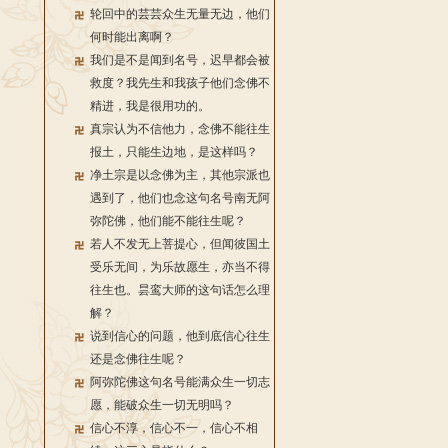
轮回中的芸芸众生无量无边，他们
何时能出离啊？
我们是不是闻到名号，迟早都会被
救度？我先生和我孩子他们念佛不
精进，我是很用功的。
真宗认为不信他力，念佛不能往生
报土，只能生边地，是这样吗？
净土宗是以念佛为主，其他宗派也
遇到了，他们也念这句名号南无阿
弥陀佛，他们能不能往生呢？
若人不发无上菩提心，但闻彼国土
受乐无间，为乐故愿生，亦当不得
往生也。昙鸾大师的这句话怎么理
解？
说到信心的问题，他到底信心往生
还是念佛往生呢？
阿弥陀佛这句名号能满众生一切志
愿，能破众生一切无明吗？
信心不淳，信心不一，信心不相