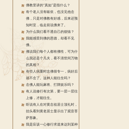
佛教里讲的“真如”是指什么？
有个老人没有皈依，也没见他念
佛，只是对佛教有好感，后来还预
知时至，临走前说佛来了。
为什么我们看不透自己的烦恼？
我能感受到佛的恩德，却看不见
佛。
佛说我们每个人都有佛性，可为什
么我还是个凡夫，看不清世间万物
的真相？
有些人病重时念佛很专一，病好后
就不念了。这种人能往生吗？
念佛人能玩麻将、打牌娱乐吗？
有人说修行有次第，要一层一层往
上修，才能往生。
听说有人在对黄念祖居士顶礼时，
抬头看到黄老居士显示出了观音菩
萨形象。
我是应该一心修行求道来达到某种