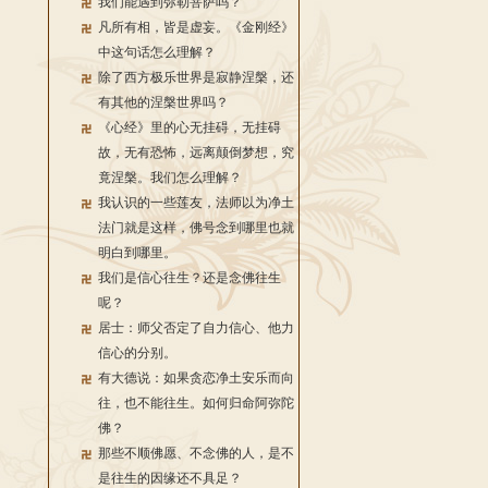
我们能遇到弥勒菩萨吗？
凡所有相，皆是虚妄。《金刚经》
中这句话怎么理解？
除了西方极乐世界是寂静涅槃，还
有其他的涅槃世界吗？
《心经》里的心无挂碍，无挂碍
故，无有恐怖，远离颠倒梦想，究
竟涅槃。我们怎么理解？
我认识的一些莲友，法师以为净土
法门就是这样，佛号念到哪里也就
明白到哪里。
我们是信心往生？还是念佛往生
呢？
居士：师父否定了自力信心、他力
信心的分别。
有大德说：如果贪恋净土安乐而向
往，也不能往生。如何归命阿弥陀
佛？
那些不顺佛愿、不念佛的人，是不
是往生的因缘还不具足？