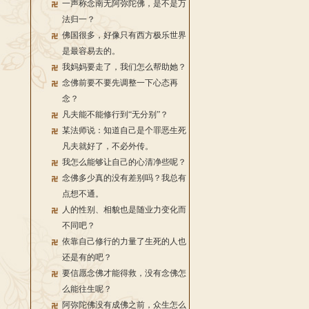
一声称念南无阿弥陀佛，是不是万
法归一？
佛国很多，好像只有西方极乐世界
是最容易去的。
我妈妈要走了，我们怎么帮助她？
念佛前要不要先调整一下心态再
念？
凡夫能不能修行到“无分别”？
某法师说：知道自己是个罪恶生死
凡夫就好了，不必外传。
我怎么能够让自己的心清净些呢？
念佛多少真的没有差别吗？我总有
点想不通。
人的性别、相貌也是随业力变化而
不同吧？
依靠自己修行的力量了生死的人也
还是有的吧？
要信愿念佛才能得救，没有念佛怎
么能往生呢？
阿弥陀佛没有成佛之前，众生怎么