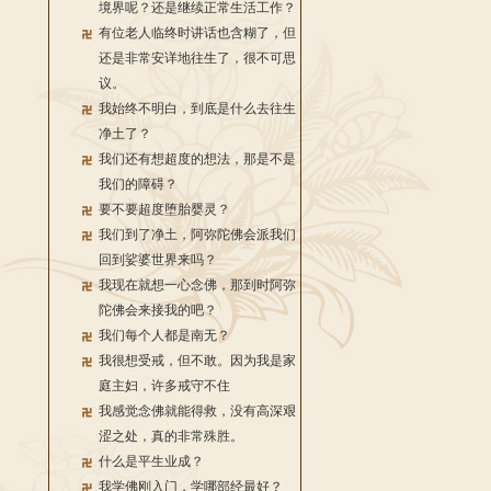
境界呢？还是继续正常生活工作？
有位老人临终时讲话也含糊了，但
还是非常安详地往生了，很不可思
议。
我始终不明白，到底是什么去往生
净土了？
我们还有想超度的想法，那是不是
我们的障碍？
要不要超度堕胎婴灵？
我们到了净土，阿弥陀佛会派我们
回到娑婆世界来吗？
我现在就想一心念佛，那到时阿弥
陀佛会来接我的吧？
我们每个人都是南无？
我很想受戒，但不敢。因为我是家
庭主妇，许多戒守不住
我感觉念佛就能得救，没有高深艰
涩之处，真的非常殊胜。
什么是平生业成？
我学佛刚入门，学哪部经最好？