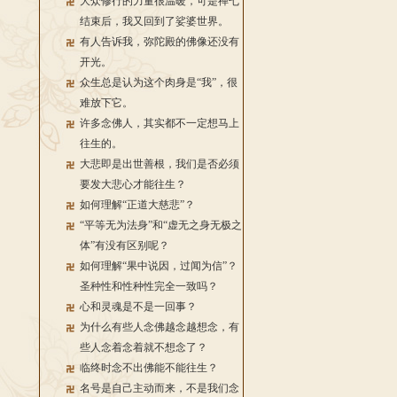
大众修行的力量很温暖，可是禅七
结束后，我又回到了娑婆世界。
有人告诉我，弥陀殿的佛像还没有
开光。
众生总是认为这个肉身是“我”，很
难放下它。
许多念佛人，其实都不一定想马上
往生的。
大悲即是出世善根，我们是否必须
要发大悲心才能往生？
如何理解“正道大慈悲”？
“平等无为法身”和“虚无之身无极之
体”有没有区别呢？
如何理解“果中说因，过闻为信”？
圣种性和性种性完全一致吗？
心和灵魂是不是一回事？
为什么有些人念佛越念越想念，有
些人念着念着就不想念了？
临终时念不出佛能不能往生？
名号是自己主动而来，不是我们念