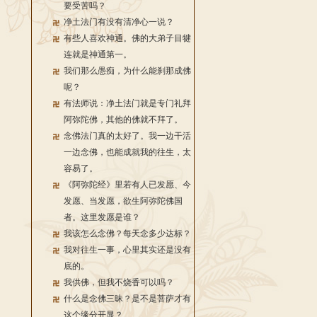
要受苦吗？
净土法门有没有清净心一说？
有些人喜欢神通。佛的大弟子目犍
连就是神通第一。
我们那么愚痴，为什么能刹那成佛
呢？
有法师说：净土法门就是专门礼拜
阿弥陀佛，其他的佛就不拜了。
念佛法门真的太好了。我一边干活
一边念佛，也能成就我的往生，太
容易了。
《阿弥陀经》里若有人已发愿、今
发愿、当发愿，欲生阿弥陀佛国
者。这里发愿是谁？
我该怎么念佛？每天念多少达标？
我对往生一事，心里其实还是没有
底的。
我供佛，但我不烧香可以吗？
什么是念佛三昧？是不是菩萨才有
这个缘分开显？