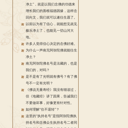
净土”，就是以我们念佛的功德来
增长我们的善根福德因缘，这样念
回向文，我们就可以遂往生愿了。
以前以为有了信心，就能想见就见
极乐净土了，也能见一切山河大
地。
许多人觉得信心决定的念佛好难。
为什么一声南无阿弥陀佛就能往生
净土？
南无阿弥陀佛名号是法藏的，也是
我们的，对吗？
是不是有了光明就有佛号？有了佛
号不一定有光明？
《佛说无量寿经》我没有细读过，
但《地藏经》讲了因果，告诫我们
不要做坏事，好像更有针对性。
如何理解“住不退转”？
这里的“执持名号”是指阿弥陀佛执
持名号和念佛众生执持名号二者同