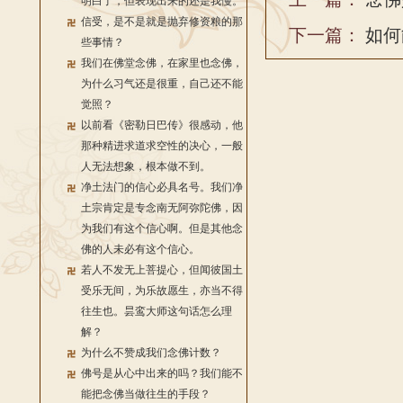
明白了，但表现出来的还是我慢。
信受，是不是就是抛弃修资粮的那
下一篇：
如何
些事情？
我们在佛堂念佛，在家里也念佛，
为什么习气还是很重，自己还不能
觉照？
以前看《密勒日巴传》很感动，他
那种精进求道求空性的决心，一般
人无法想象，根本做不到。
净土法门的信心必具名号。我们净
土宗肯定是专念南无阿弥陀佛，因
为我们有这个信心啊。但是其他念
佛的人未必有这个信心。
若人不发无上菩提心，但闻彼国土
受乐无间，为乐故愿生，亦当不得
往生也。昙鸾大师这句话怎么理
解？
为什么不赞成我们念佛计数？
佛号是从心中出来的吗？我们能不
能把念佛当做往生的手段？