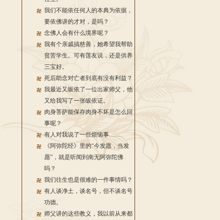
我们不能依任何人的本典为依据，
要依佛讲的才对，是吗？
念佛人会有什么境界呢？
我有个亲戚搞慈善，她希望我帮助
贫苦学生。可有莲友说，还是供养
三宝好。
死后助念对亡者到底有没有利益？
我最近又皈依了一位出家师父，他
又给我写了一张皈依证。
肉身菩萨能保存肉身不坏是怎么回
事呢？
有人对我说了一些烦恼事……
《阿弥陀经》里的“今发愿，当发
愿”，就是听闻到南无阿弥陀佛
吗？
我们往生也是很难的一件事情吗？
有人谈净土，谈名号，但不谈名号
功德。
师父讲的这些教义，我以前从来都