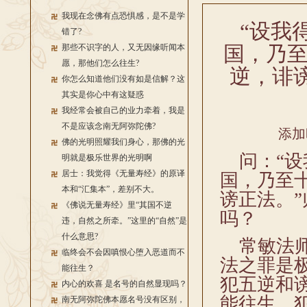
我现在念佛有点恐惧感，是不是学
“设我
错了?
国，乃
那些不识字的人，又无因缘听闻本
愿，那他们怎么往生?
逆，诽
你怎么知道他们没有如是信解？这
其实是你心中有这疑惑
我经常会被自己的业力牵着，我是
不是应该念南无阿弥陀佛?
添加
佛的光明照耀我们身心，那佛的光
问：“设
明就是极乐世界的光明啊
居士：我觉得《无量寿经》的原译
国，乃至
本和“汇集本”，差别不大。
谤正法。
《佛说无量寿经》里“其国不逆
吗？
违，自然之所牵。”这里的“自然”是
什么意思?
常敏法师
临终会不会因嗔恨心堕入恶道而不
法之罪是
能往生？
犯五逆和
内心的欢喜 是名号的自然显现吗？
能往生。
南无阿弥陀佛本愿名号没有区别，