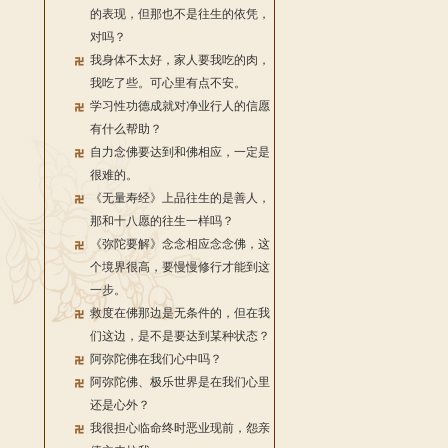
的表现，但那也不是往生的依凭，
对吗？
我身体不太好，家人要我吃的肉，
我吃了些。可心里有点不安。
学习性功德成就对净业行人的信愿
有什么帮助？
自力念佛要达到和佛相应，一定是
很难的。
《无量寿经》上品往生的是善人，
那和十八愿的往生一样吗？
《弥陀要解》念念相应念念佛，这
个境界很高，要慢慢修行才能到这
一步。
救度在佛那边是无条件的，但在我
们这边，是不是要达到某种状态？
阿弥陀佛在我们心中吗？
阿弥陀佛、极乐世界是在我们心里
还是心外？
我很担心临命终时恶业现前，怨亲