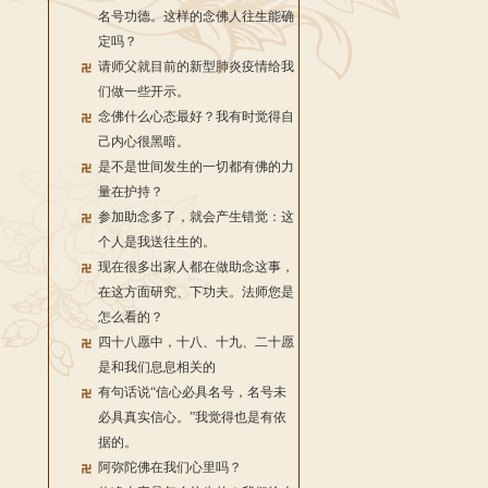
名号功德。这样的念佛人往生能确
定吗？
请师父就目前的新型肺炎疫情给我
们做一些开示。
念佛什么心态最好？我有时觉得自
己内心很黑暗。
是不是世间发生的一切都有佛的力
量在护持？
参加助念多了，就会产生错觉：这
个人是我送往生的。
现在很多出家人都在做助念这事，
在这方面研究、下功夫。法师您是
怎么看的？
四十八愿中，十八、十九、二十愿
是和我们息息相关的
有句话说“信心必具名号，名号未
必具真实信心。”我觉得也是有依
据的。
阿弥陀佛在我们心里吗？