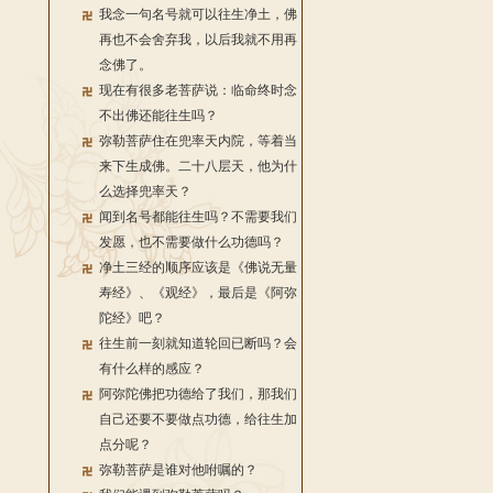
我念一句名号就可以往生净土，佛
再也不会舍弃我，以后我就不用再
念佛了。
现在有很多老菩萨说：临命终时念
不出佛还能往生吗？
弥勒菩萨住在兜率天内院，等着当
来下生成佛。二十八层天，他为什
么选择兜率天？
闻到名号都能往生吗？不需要我们
发愿，也不需要做什么功德吗？
净土三经的顺序应该是《佛说无量
寿经》、《观经》，最后是《阿弥
陀经》吧？
往生前一刻就知道轮回已断吗？会
有什么样的感应？
阿弥陀佛把功德给了我们，那我们
自己还要不要做点功德，给往生加
点分呢？
弥勒菩萨是谁对他咐嘱的？