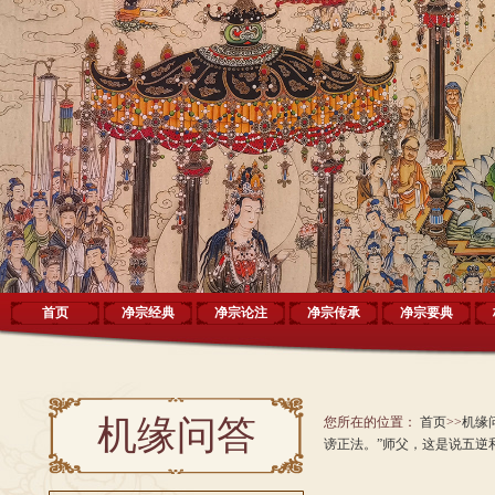
首页
净宗经典
净宗论注
净宗传承
净宗要典
机缘问答
您所在的位置：
首页
>>
机缘
谤正法。”师父，这是说五逆