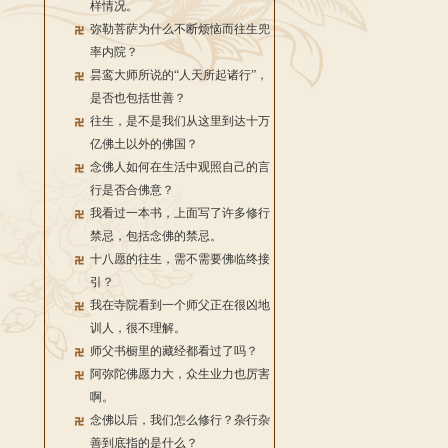
样情况。
弥勒菩萨为什么不断烦恼而往生兜
率内院？
昙鸾大师所说的“人天所起诸行”，
是否也包括世善？
往生，是不是我们从这里到达十万
亿佛土以外的佛国？
念佛人如何在生活中观照自己的言
行是否合佛意？
我看过一本书，上面写了许多修行
禁忌，包括念佛的禁忌。
十八愿的往生，需不需要佛临终接
引？
我在寺院看到一个师父正在很凶地
训人，很不理解。
师父书橱里的藏经都看过了吗？
阿弥陀佛愿力大，众生业力也厉害
啊。
念佛以后，我们怎么修行？杂行杂
善到底指的是什么？