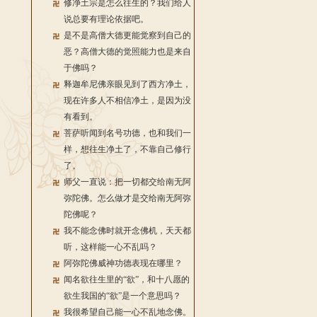
修净土宗是怎么往生的？我们给人
说总要有理论依据吧。
是不是高僧大德更能觉察到自己的
恶？高僧大德的觉照能力也是来自
于佛吗？
释迦牟尼佛亲眼见到了西方净土，
现在许多人不相信净土，是因为没
有看到。
菩萨听闻到名号功德，也和我们一
样，想往生净土了，不靠自己修行
了。
师父一直说：把一切都交给南无阿
弥陀佛。怎么做才是交给南无阿弥
陀佛呢？
我不能念佛时就开念佛机，天天都
听，这样能一心不乱吗？
阿弥陀佛威神功德表现在哪里？
闻名欲往生里的“欲”，和十八愿的
欲生我国的“欲”是一个意思吗？
我很希望自己能一心不乱地念佛。