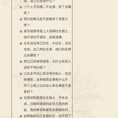
续，这三心是指什么？
一个人不信佛，不念佛，死了去哪
里？
我们的教法是不是顺承了亲鸾大
师？
真宗祖师亲鸾上人强调往生报土，
他不讲住不退转，或者成佛。
众生这边有已往生，今往生，当往
生的。这三种往生者，他们的支撑
点在哪里？
师父已经讲得很透，为什么有些人
还听不明白呢？
口念名号但心里没有归命心，也没
有佛恩，这和报恩念佛有什么不
同？上根人以归命心来念佛是不是
更好？
信受弥陀救度往生报土，平生业
成，活着时就得到必至灭度的利
益。真的希望有缘莲友都能听到。
如果勉励自己发愿往生，但不明了