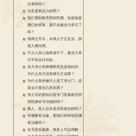
出来的吗？
法音是有法力的吧？
我们遇到南无阿弥陀佛，知道他是
我们的依靠，就不会被业力牵引了
吗？
请师父开示，令我入于正定业，彻
底入佛光明。
不少人担心临终放不下，被业力牵
引不知去往何处。
东方净土药师佛那里也是很好的，
为什么东方没有接引之说呢？
为什么有的修行人进了净土门，还
是会计度自己的东西？
净土宗的善知识是专门宣扬南无阿
弥陀佛名号功德的吗？
善人、恶人往生是没有差别的吗？
学佛要有法缘，那我们和阿弥陀佛
有法缘吗？
名号是实相身，很多人可以理解，