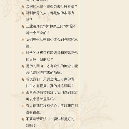
念佛的人要不要努力去行持善法？
听到佛号的人，都是依佛本愿力
吗？
三业清净的“净”和净土的“净”是不
是一个层次的？
我们在生活中很少体会到弥陀的恩
德。
科学的终极目标应该是和阿弥陀佛
的目标一致的吧？
是佛的回向，才有众生的称念，能
念也是阿弥陀佛的功德。
听说我们一天要念满三万声佛号，
往生才有把握。真的是这样吗？
观音菩萨救苦救难，我们遇到困难
可以念菩萨圣号吗？
有人说我们没有信心，所以我们都
没有往生。
不要诽谤正法，一切法都是好的，
对吗？