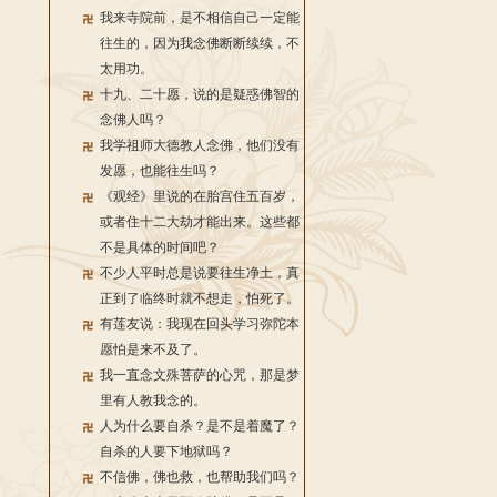
我来寺院前，是不相信自己一定能
往生的，因为我念佛断断续续，不
太用功。
十九、二十愿，说的是疑惑佛智的
念佛人吗？
我学祖师大德教人念佛，他们没有
发愿，也能往生吗？
《观经》里说的在胎宫住五百岁，
或者住十二大劫才能出来。这些都
不是具体的时间吧？
不少人平时总是说要往生净土，真
正到了临终时就不想走，怕死了。
有莲友说：我现在回头学习弥陀本
愿怕是来不及了。
我一直念文殊菩萨的心咒，那是梦
里有人教我念的。
人为什么要自杀？是不是着魔了？
自杀的人要下地狱吗？
不信佛，佛也救，也帮助我们吗？