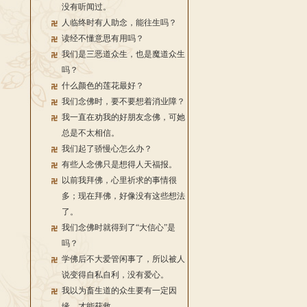
没有听闻过。
人临终时有人助念，能往生吗？
读经不懂意思有用吗？
我们是三恶道众生，也是魔道众生
吗？
什么颜色的莲花最好？
我们念佛时，要不要想着消业障？
我一直在劝我的好朋友念佛，可她
总是不太相信。
我们起了骄慢心怎么办？
有些人念佛只是想得人天福报。
以前我拜佛，心里祈求的事情很
多；现在拜佛，好像没有这些想法
了。
我们念佛时就得到了“大信心”是
吗？
学佛后不大爱管闲事了，所以被人
说变得自私自利，没有爱心。
我以为畜生道的众生要有一定因
缘，才能获救。