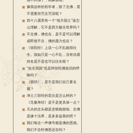
遇不到佛了，就麻烦啦。
像我这样的初学者，除了念佛，需
不需要持咒念咒语呢？
四十八愿里有一个“他方国土”该怎
么理解，它不是西方极乐世界吗？
不念佛，佛也在，是不是可以理解
成即使不念，佛的愿力也在？
《弥陀经》上说一心不乱能得往
生。假如只是一心不乱，没有信愿
持名是不是也可以往生呢？
“欲生我国”也是阿弥陀佛急切的呼
唤吗？
《观经》，是不是我们自己要去
观？
净土三部经的层次是怎么样的？
《无量寿经》是不是更具体一点？
凡夫的念头都是贪嗔痴烦恼。念佛
是缘十法界，是多多益善的吧？
我们每念一声佛号都是佛的恩德。
我们不念时佛恩还在吗？