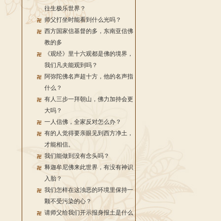
往生极乐世界？
师父打坐时能看到什么光吗？
西方国家信基督的多，东南亚信佛
教的多
《观经》里十六观都是佛的境界，
我们凡夫能观到吗？
阿弥陀佛名声超十方，他的名声指
什么？
有人三步一拜朝山，佛力加持会更
大吗？
一人信佛，全家反对怎么办？
有的人觉得要亲眼见到西方净土，
才能相信。
我们能做到没有念头吗？
释迦牟尼佛来此世界，有没有神识
入胎？
我们怎样在这浊恶的环境里保持一
颗不受污染的心？
请师父给我们开示报身报土是什么