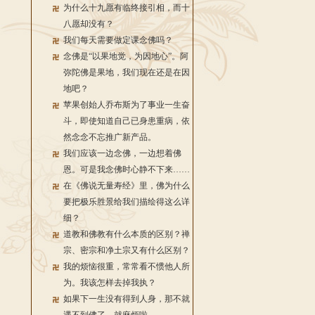
为什么十九愿有临终接引相，而十
八愿却没有？
我们每天需要做定课念佛吗？
念佛是“以果地觉，为因地心”。阿
弥陀佛是果地，我们现在还是在因
地吧？
苹果创始人乔布斯为了事业一生奋
斗，即使知道自己已身患重病，依
然念念不忘推广新产品。
我们应该一边念佛，一边想着佛
恩。可是我念佛时心静不下来……
在《佛说无量寿经》里，佛为什么
要把极乐胜景给我们描绘得这么详
细？
道教和佛教有什么本质的区别？禅
宗、密宗和净土宗又有什么区别？
我的烦恼很重，常常看不惯他人所
为。我该怎样去掉我执？
如果下一生没有得到人身，那不就