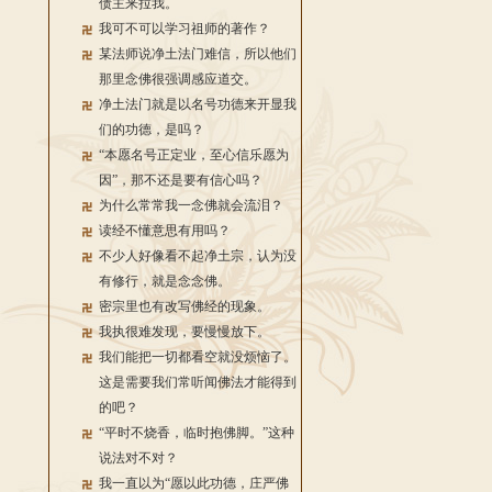
债主来拉我。
我可不可以学习祖师的著作？
某法师说净土法门难信，所以他们
那里念佛很强调感应道交。
净土法门就是以名号功德来开显我
们的功德，是吗？
“本愿名号正定业，至心信乐愿为
因”，那不还是要有信心吗？
为什么常常我一念佛就会流泪？
读经不懂意思有用吗？
不少人好像看不起净土宗，认为没
有修行，就是念念佛。
密宗里也有改写佛经的现象。
我执很难发现，要慢慢放下。
我们能把一切都看空就没烦恼了。
这是需要我们常听闻佛法才能得到
的吧？
“平时不烧香，临时抱佛脚。”这种
说法对不对？
我一直以为“愿以此功德，庄严佛