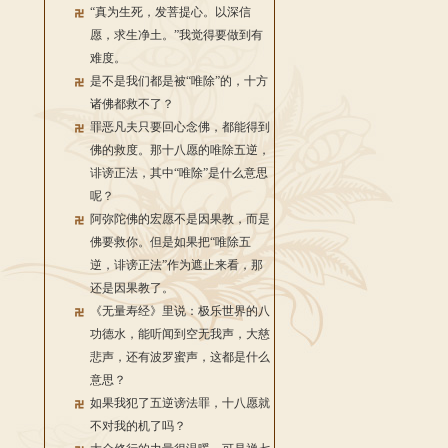
“真为生死，发菩提心。以深信
愿，求生净土。”我觉得要做到有
难度。
是不是我们都是被“唯除”的，十方
诸佛都救不了？
罪恶凡夫只要回心念佛，都能得到
佛的救度。那十八愿的唯除五逆，
诽谤正法，其中“唯除”是什么意思
呢？
阿弥陀佛的宏愿不是因果教，而是
佛要救你。但是如果把“唯除五
逆，诽谤正法”作为遮止来看，那
还是因果教了。
《无量寿经》里说：极乐世界的八
功德水，能听闻到空无我声，大慈
悲声，还有波罗蜜声，这都是什么
意思？
如果我犯了五逆谤法罪，十八愿就
不对我的机了吗？