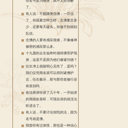
但名号是为物身，就不太好理解
了。
有人说：不能随便信佛，一旦信
了，你就要怎样怎样，念佛要念多
少，还要每天磕头，你做不到就别
乱信。
念佛的人要有感应很难，不像修禅
修密的感应那么多。
十九愿的众生临终时感得佛菩萨现
身，这是不是因为他们修诸功德？
往生净土就能明心见性了，是吗？
我们仅凭闻名就可以得到诸佛护
念，往生极乐，那与那些老修行还
有差别吗
有法师讲经讲了几十年，一开始讲
的我很欢喜听，可现在讲的就没法
听进去了。
有人说，不要讨论弥陀的法，因为
名号就是佛。
我曾经有过体悟，那也是一种信心