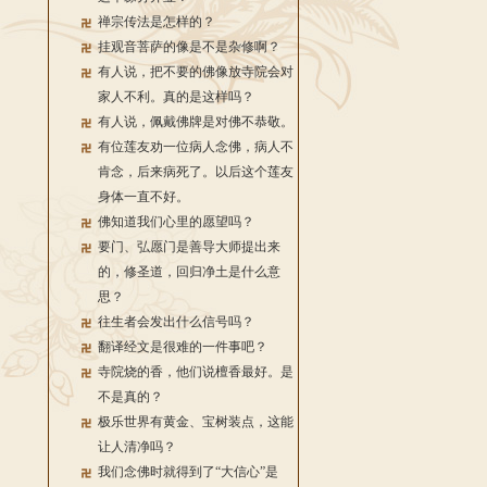
禅宗传法是怎样的？
挂观音菩萨的像是不是杂修啊？
有人说，把不要的佛像放寺院会对
家人不利。真的是这样吗？
有人说，佩戴佛牌是对佛不恭敬。
有位莲友劝一位病人念佛，病人不
肯念，后来病死了。以后这个莲友
身体一直不好。
佛知道我们心里的愿望吗？
要门、弘愿门是善导大师提出来
的，修圣道，回归净土是什么意
思？
往生者会发出什么信号吗？
翻译经文是很难的一件事吧？
寺院烧的香，他们说檀香最好。是
不是真的？
极乐世界有黄金、宝树装点，这能
让人清净吗？
我们念佛时就得到了“大信心”是