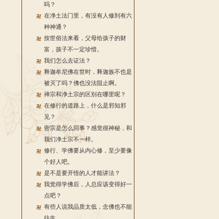
吗？
在净土法门里，有没有人修到有六
种神通？
按世俗法来看，父母给孩子的财
富，孩子不一定珍惜。
我们怎么去证法？
释迦牟尼佛在世时，释迦族不也是
被灭了吗？佛也没法阻止啊。
禅宗和净土宗的区别在哪里呢？
在修行的道路上，什么是邪知邪
见？
密宗是怎么回事？感觉很神秘，和
我们净土宗不一样。
修行、学佛要从内心修，至少要像
个好人吧。
是不是要开悟的人才能讲法？
我觉得学佛后，人总应该变得好一
点吧？
有些人说我品质太低，念佛也不能
往生。