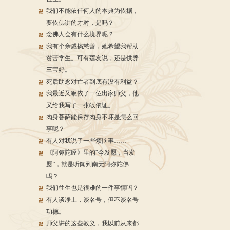
我们不能依任何人的本典为依据，
要依佛讲的才对，是吗？
念佛人会有什么境界呢？
我有个亲戚搞慈善，她希望我帮助
贫苦学生。可有莲友说，还是供养
三宝好。
死后助念对亡者到底有没有利益？
我最近又皈依了一位出家师父，他
又给我写了一张皈依证。
肉身菩萨能保存肉身不坏是怎么回
事呢？
有人对我说了一些烦恼事……
《阿弥陀经》里的“今发愿，当发
愿”，就是听闻到南无阿弥陀佛
吗？
我们往生也是很难的一件事情吗？
有人谈净土，谈名号，但不谈名号
功德。
师父讲的这些教义，我以前从来都