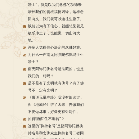
净土”，就是以我们念佛的功德来
增长我们的善根福德因缘，这样念
回向文，我们就可以遂往生愿了。
以前以为有了信心，就能想见就见
极乐净土了，也能见一切山河大
地。
许多人觉得信心决定的念佛好难。
为什么一声南无阿弥陀佛就能往生
净土？
南无阿弥陀佛名号是法藏的，也是
我们的，对吗？
是不是有了光明就有佛号？有了佛
号不一定有光明？
《佛说无量寿经》我没有细读过，
但《地藏经》讲了因果，告诫我们
不要做坏事，好像更有针对性。
如何理解“住不退转”？
这里的“执持名号”是指阿弥陀佛执
持名号和念佛众生执持名号二者同