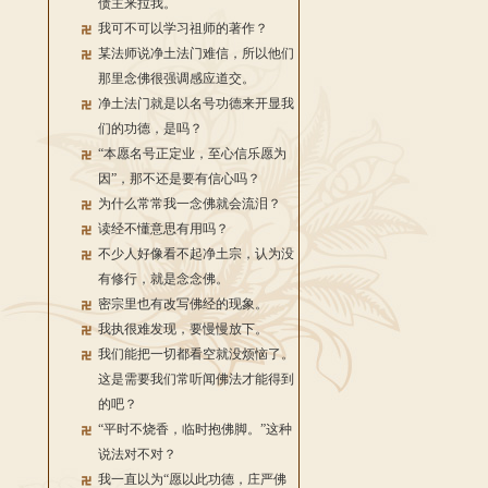
债主来拉我。
我可不可以学习祖师的著作？
某法师说净土法门难信，所以他们
那里念佛很强调感应道交。
净土法门就是以名号功德来开显我
们的功德，是吗？
“本愿名号正定业，至心信乐愿为
因”，那不还是要有信心吗？
为什么常常我一念佛就会流泪？
读经不懂意思有用吗？
不少人好像看不起净土宗，认为没
有修行，就是念念佛。
密宗里也有改写佛经的现象。
我执很难发现，要慢慢放下。
我们能把一切都看空就没烦恼了。
这是需要我们常听闻佛法才能得到
的吧？
“平时不烧香，临时抱佛脚。”这种
说法对不对？
我一直以为“愿以此功德，庄严佛