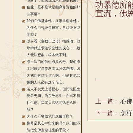
明白了，但表现出来的还是我慢。
功累德所
信受，是不是就是抛弃修资粮的那
宣流，佛
些事情？
我们在佛堂念佛，在家里也念佛，
为什么习气还是很重，自己还不能
觉照？
以前看《密勒日巴传》很感动，他
那种精进求道求空性的决心，一般
人无法想象，根本做不到。
净土法门的信心必具名号。我们净
土宗肯定是专念南无阿弥陀佛，因
为我们有这个信心啊。但是其他念
'
佛的人未必有这个信心。
若人不发无上菩提心，但闻彼国土
受乐无间，为乐故愿生，亦当不得
上一篇：
心佛
往生也。昙鸾大师这句话怎么理
解？
下一篇：
怎样
为什么不赞成我们念佛计数？
佛号是从心中出来的吗？我们能不
能把念佛当做往生的手段？