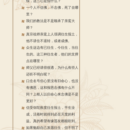
续，这三心是指什么？
一个人不信佛，不念佛，死了去哪
里？
我们的教法是不是顺承了亲鸾大
师？
真宗祖师亲鸾上人强调往生报土，
他不讲住不退转，或者成佛。
众生这边有已往生，今往生，当往
生的。这三种往生者，他们的支撑
点在哪里？
师父已经讲得很透，为什么有些人
还听不明白呢？
口念名号但心里没有归命心，也没
有佛恩，这和报恩念佛有什么不
同？上根人以归命心来念佛是不是
更好？
信受弥陀救度往生报土，平生业
成，活着时就得到必至灭度的利
益。真的希望有缘莲友都能听到。
如果勉励自己发愿往生，但不明了