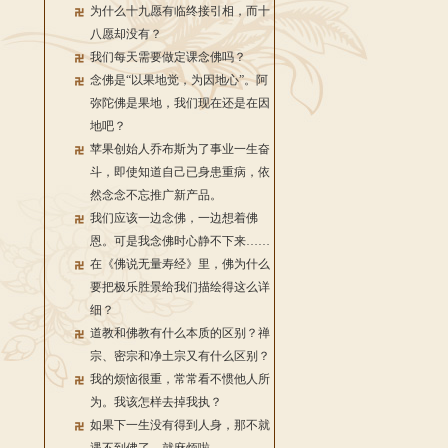
为什么十九愿有临终接引相，而十
八愿却没有？
我们每天需要做定课念佛吗？
念佛是“以果地觉，为因地心”。阿
弥陀佛是果地，我们现在还是在因
地吧？
苹果创始人乔布斯为了事业一生奋
斗，即使知道自己已身患重病，依
然念念不忘推广新产品。
我们应该一边念佛，一边想着佛
恩。可是我念佛时心静不下来……
在《佛说无量寿经》里，佛为什么
要把极乐胜景给我们描绘得这么详
细？
道教和佛教有什么本质的区别？禅
宗、密宗和净土宗又有什么区别？
我的烦恼很重，常常看不惯他人所
为。我该怎样去掉我执？
如果下一生没有得到人身，那不就