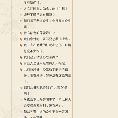
没有听闻过。
人临终时有人助念，能往生吗？
读经不懂意思有用吗？
我们是三恶道众生，也是魔道众生
吗？
什么颜色的莲花最好？
我们念佛时，要不要想着消业障？
我一直在劝我的好朋友念佛，可她
总是不太相信。
我们起了骄慢心怎么办？
有些人念佛只是想得人天福报。
以前我拜佛，心里祈求的事情很
多；现在拜佛，好像没有这些想法
了。
我们念佛时就得到了“大信心”是
吗？
学佛后不大爱管闲事了，所以被人
说变得自私自利，没有爱心。
我以为畜生道的众生要有一定因
缘，才能获救。