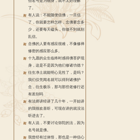
但名号是为物身，就不太好理解
了。
有人说：不能随便信佛，一旦信
了，你就要怎样怎样，念佛要念多
少，还要每天磕头，你做不到就别
乱信。
念佛的人要有感应很难，不像修禅
修密的感应那么多。
十九愿的众生临终时感得佛菩萨现
身，这是不是因为他们修诸功德？
往生净土就能明心见性了，是吗？
我们仅凭闻名就可以得到诸佛护
念，往生极乐，那与那些老修行还
有差别吗
有法师讲经讲了几十年，一开始讲
的我很欢喜听，可现在讲的就没法
听进去了。
有人说，不要讨论弥陀的法，因为
名号就是佛。
我曾经有过体悟，那也是一种信心