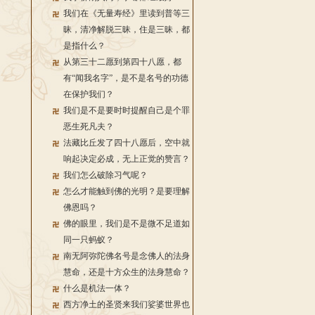
我们在《无量寿经》里读到普等三
昧，清净解脱三昧，住是三昧，都
是指什么？
从第三十二愿到第四十八愿，都
有“闻我名字”，是不是名号的功德
在保护我们？
我们是不是要时时提醒自己是个罪
恶生死凡夫？
法藏比丘发了四十八愿后，空中就
响起决定必成，无上正觉的赞言？
我们怎么破除习气呢？
怎么才能触到佛的光明？是要理解
佛恩吗？
佛的眼里，我们是不是微不足道如
同一只蚂蚁？
南无阿弥陀佛名号是念佛人的法身
慧命，还是十方众生的法身慧命？
什么是机法一体？
西方净土的圣贤来我们娑婆世界也