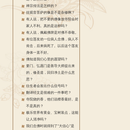
禅宗传法是怎样的？
挂观音菩萨的像是不是杂修啊？
有人说，把不要的佛像放寺院会对
家人不利。真的是这样吗？
有人说，佩戴佛牌是对佛不恭敬。
有位莲友劝一位病人念佛，病人不
肯念，后来病死了。以后这个莲友
身体一直不好。
佛知道我们心里的愿望吗？
要门、弘愿门是善导大师提出来
的，修圣道，回归净土是什么意
思？
往生者会发出什么信号吗？
翻译经文是很难的一件事吧？
寺院烧的香，他们说檀香最好。是
不是真的？
极乐世界有黄金、宝树装点，这能
让人清净吗？
我们念佛时就得到了“大信心”是