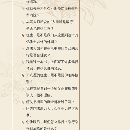
样情况。
弥勒菩萨为什么不断烦恼而往生兜
率内院？
昙鸾大师所说的“人天所起诸行”，
是否也包括世善？
往生，是不是我们从这里到达十万
亿佛土以外的佛国？
念佛人如何在生活中观照自己的言
行是否合佛意？
我看过一本书，上面写了许多修行
禁忌，包括念佛的禁忌。
十八愿的往生，需不需要佛临终接
引？
我在寺院看到一个师父正在很凶地
训人，很不理解。
师父书橱里的藏经都看过了吗？
阿弥陀佛愿力大，众生业力也厉害
啊。
念佛以后，我们怎么修行？杂行杂
善到底指的是什么？