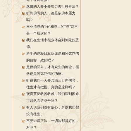
念佛的人要不要努力去行持善法？
听到佛号的人，都是依佛本愿力
吗？
三业清净的“净”和净土的“净”是不
是一个层次的？
我们在生活中很少体会到弥陀的恩
德。
科学的终极目标应该是和阿弥陀佛
的目标一致的吧？
是佛的回向，才有众生的称念，能
念也是阿弥陀佛的功德。
听说我们一天要念满三万声佛号，
往生才有把握。真的是这样吗？
观音菩萨救苦救难，我们遇到困难
可以念菩萨圣号吗？
有人说我们没有信心，所以我们都
没有往生。
不要诽谤正法，一切法都是好的，
对吗？