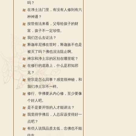
吗？
在净土法门里，有没有人修到有六
种神通？
按世俗法来看，父母给孩子的财
富，孩子不一定珍惜。
我们怎么去证法？
释迦牟尼佛在世时，释迦族不也是
被灭了吗？佛也没法阻止啊。
禅宗和净土宗的区别在哪里呢？
在修行的道路上，什么是邪知邪
见？
密宗是怎么回事？感觉很神秘，和
我们净土宗不一样。
修行、学佛要从内心修，至少要像
个好人吧。
是不是要开悟的人才能讲法？
我觉得学佛后，人总应该变得好一
点吧？
有些人说我品质太低，念佛也不能
往生。