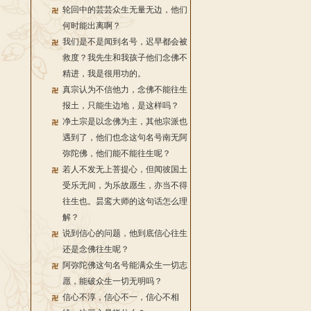
轮回中的芸芸众生无量无边，他们
何时能出离啊？
我们是不是闻到名号，迟早都会被
救度？我先生和我孩子他们念佛不
精进，我是很用功的。
真宗认为不信他力，念佛不能往生
报土，只能生边地，是这样吗？
净土宗是以念佛为主，其他宗派也
遇到了，他们也念这句名号南无阿
弥陀佛，他们能不能往生呢？
若人不发无上菩提心，但闻彼国土
受乐无间，为乐故愿生，亦当不得
往生也。昙鸾大师的这句话怎么理
解？
说到信心的问题，他到底信心往生
还是念佛往生呢？
阿弥陀佛这句名号能满众生一切志
愿，能破众生一切无明吗？
信心不淳，信心不一，信心不相