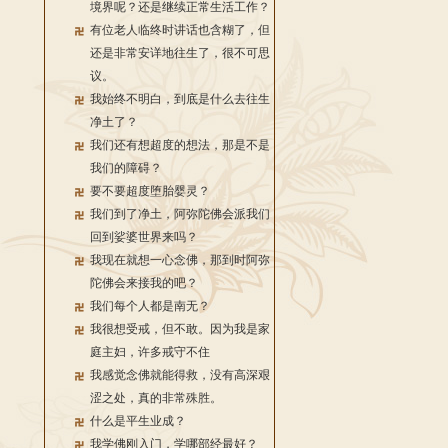
境界呢？还是继续正常生活工作？
有位老人临终时讲话也含糊了，但
还是非常安详地往生了，很不可思
议。
我始终不明白，到底是什么去往生
净土了？
我们还有想超度的想法，那是不是
我们的障碍？
要不要超度堕胎婴灵？
我们到了净土，阿弥陀佛会派我们
回到娑婆世界来吗？
我现在就想一心念佛，那到时阿弥
陀佛会来接我的吧？
我们每个人都是南无？
我很想受戒，但不敢。因为我是家
庭主妇，许多戒守不住
我感觉念佛就能得救，没有高深艰
涩之处，真的非常殊胜。
什么是平生业成？
我学佛刚入门，学哪部经最好？