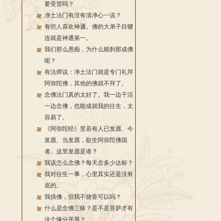
要受苦吗？
净土法门有没有清净心一说？
有些人喜欢神通。佛的大弟子目犍
连就是神通第一。
我们那么愚痴，为什么能刹那成佛
呢？
有法师说：净土法门就是专门礼拜
阿弥陀佛，其他的佛就不拜了。
念佛法门真的太好了。我一边干活
一边念佛，也能成就我的往生，太
容易了。
《阿弥陀经》里若有人已发愿、今
发愿、当发愿，欲生阿弥陀佛国
者。这里发愿是谁？
我该怎么念佛？每天念多少达标？
我对往生一事，心里其实还是没有
底的。
我供佛，但我不烧香可以吗？
什么是念佛三昧？是不是菩萨才有
这个缘分开显？