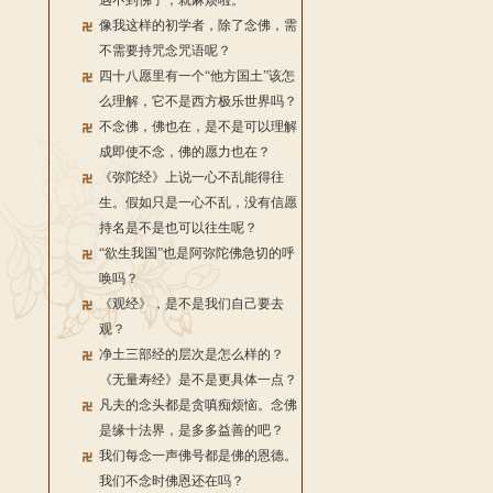
遇不到佛了，就麻烦啦。
像我这样的初学者，除了念佛，需
不需要持咒念咒语呢？
四十八愿里有一个“他方国土”该怎
么理解，它不是西方极乐世界吗？
不念佛，佛也在，是不是可以理解
成即使不念，佛的愿力也在？
《弥陀经》上说一心不乱能得往
生。假如只是一心不乱，没有信愿
持名是不是也可以往生呢？
“欲生我国”也是阿弥陀佛急切的呼
唤吗？
《观经》，是不是我们自己要去
观？
净土三部经的层次是怎么样的？
《无量寿经》是不是更具体一点？
凡夫的念头都是贪嗔痴烦恼。念佛
是缘十法界，是多多益善的吧？
我们每念一声佛号都是佛的恩德。
我们不念时佛恩还在吗？