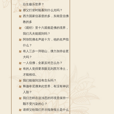
往生极乐世界？
师父打坐时能看到什么光吗？
西方国家信基督的多，东南亚信佛
教的多
《观经》里十六观都是佛的境界，
我们凡夫能观到吗？
阿弥陀佛名声超十方，他的名声指
什么？
有人三步一拜朝山，佛力加持会更
大吗？
一人信佛，全家反对怎么办？
有的人觉得要亲眼见到西方净土，
才能相信。
我们能做到没有念头吗？
释迦牟尼佛来此世界，有没有神识
入胎？
我们怎样在这浊恶的环境里保持一
颗不受污染的心？
请师父给我们开示报身报土是什么