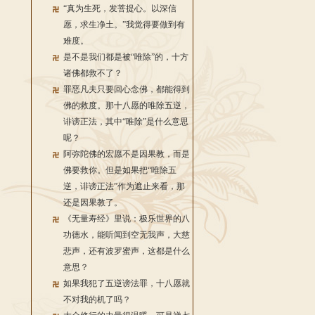
“真为生死，发菩提心。以深信
愿，求生净土。”我觉得要做到有
难度。
是不是我们都是被“唯除”的，十方
诸佛都救不了？
罪恶凡夫只要回心念佛，都能得到
佛的救度。那十八愿的唯除五逆，
诽谤正法，其中“唯除”是什么意思
呢？
阿弥陀佛的宏愿不是因果教，而是
佛要救你。但是如果把“唯除五
逆，诽谤正法”作为遮止来看，那
还是因果教了。
《无量寿经》里说：极乐世界的八
功德水，能听闻到空无我声，大慈
悲声，还有波罗蜜声，这都是什么
意思？
如果我犯了五逆谤法罪，十八愿就
不对我的机了吗？