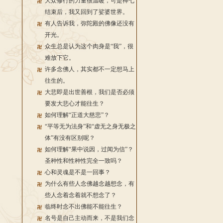
大众修行的力量很温暖，可是禅七
结束后，我又回到了娑婆世界。
有人告诉我，弥陀殿的佛像还没有
开光。
众生总是认为这个肉身是“我”，很
难放下它。
许多念佛人，其实都不一定想马上
往生的。
大悲即是出世善根，我们是否必须
要发大悲心才能往生？
如何理解“正道大慈悲”？
“平等无为法身”和“虚无之身无极之
体”有没有区别呢？
如何理解“果中说因，过闻为信”？
圣种性和性种性完全一致吗？
心和灵魂是不是一回事？
为什么有些人念佛越念越想念，有
些人念着念着就不想念了？
临终时念不出佛能不能往生？
名号是自己主动而来，不是我们念