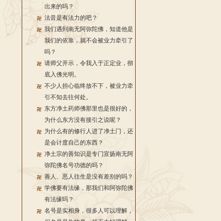
出来的吗？
法音是有法力的吧？
我们遇到南无阿弥陀佛，知道他是
我们的依靠，就不会被业力牵引了
吗？
请师父开示，令我入于正定业，彻
底入佛光明。
不少人担心临终放不下，被业力牵
引不知去往何处。
东方净土药师佛那里也是很好的，
为什么东方没有接引之说呢？
为什么有的修行人进了净土门，还
是会计度自己的东西？
净土宗的善知识是专门宣扬南无阿
弥陀佛名号功德的吗？
善人、恶人往生是没有差别的吗？
学佛要有法缘，那我们和阿弥陀佛
有法缘吗？
名号是实相身，很多人可以理解，