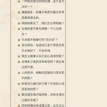
一声称念南无阿弥陀佛，是不是万
法归一？
佛国很多，好像只有西方极乐世界
是最容易去的。
我妈妈要走了，我们怎么帮助她？
念佛前要不要先调整一下心态再
念？
凡夫能不能修行到“无分别”？
某法师说：知道自己是个罪恶生死
凡夫就好了，不必外传。
我怎么能够让自己的心清净些呢？
念佛多少真的没有差别吗？我总有
点想不通。
人的性别、相貌也是随业力变化而
不同吧？
依靠自己修行的力量了生死的人也
还是有的吧？
要信愿念佛才能得救，没有念佛怎
么能往生呢？
阿弥陀佛没有成佛之前，众生怎么