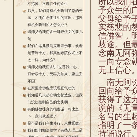
所以我们
不拣择、不遗弃任何众生
予众生的
师父，我们是有机会听到了您的开
父母给予
示，才明白念佛往生的道理，那没
有机会听到的人怎么办？
实慈悲的
请师父给我们讲一讲皈依文的前几
信佛智，
句
歧途。但
我们在这儿做消灾延寿佛事，或者
念南无阿
是普利十方，和其他寺院仪式上不
一向专念
太一样，为什么?
请师父给我们讲讲“世尊我一心，
无上信心
归命尽十方，无碍光如来，愿生安
南无阿弥
乐国”
在家里念佛也应该理直气壮的
回向给予
我知道凡夫起心动念都造业，但我
获得了这
们没法控制自己的念头啊
说的《无
有的佛教徒真的很虔诚，相比之
名号的生
下，我们就差远了
指明了一
是不是我们今生修行，来世受益?
我们如何如法修学？有些人理上是
持诵说行