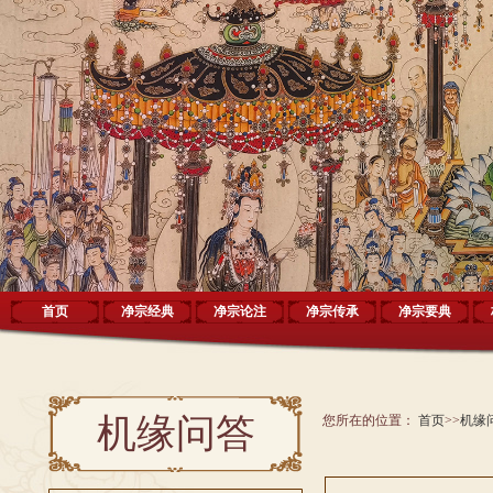
首页
净宗经典
净宗论注
净宗传承
净宗要典
机缘问答
您所在的位置：
首页
>>
机缘