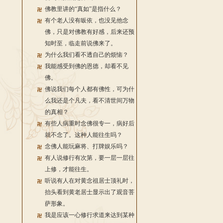
佛教里讲的“真如”是指什么？
有个老人没有皈依，也没见他念
佛，只是对佛教有好感，后来还预
知时至，临走前说佛来了。
为什么我们看不透自己的烦恼？
我能感受到佛的恩德，却看不见
佛。
佛说我们每个人都有佛性，可为什
么我还是个凡夫，看不清世间万物
的真相？
有些人病重时念佛很专一，病好后
就不念了。这种人能往生吗？
念佛人能玩麻将、打牌娱乐吗？
有人说修行有次第，要一层一层往
上修，才能往生。
听说有人在对黄念祖居士顶礼时，
抬头看到黄老居士显示出了观音菩
萨形象。
我是应该一心修行求道来达到某种