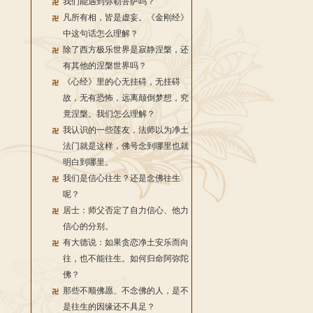
我们能遇到弥勒菩萨吗？
凡所有相，皆是虚妄。《金刚经》
中这句话怎么理解？
除了西方极乐世界是寂静涅槃，还
有其他的涅槃世界吗？
《心经》里的心无挂碍，无挂碍
故，无有恐怖，远离颠倒梦想，究
竟涅槃。我们怎么理解？
我认识的一些莲友，法师以为净土
法门就是这样，佛号念到哪里也就
明白到哪里。
我们是信心往生？还是念佛往生
呢？
居士：师父否定了自力信心、他力
信心的分别。
有大德说：如果贪恋净土安乐而向
往，也不能往生。如何归命阿弥陀
佛？
那些不顺佛愿、不念佛的人，是不
是往生的因缘还不具足？