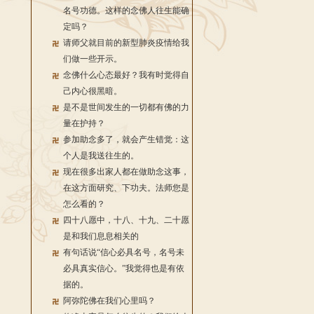
名号功德。这样的念佛人往生能确
定吗？
请师父就目前的新型肺炎疫情给我
们做一些开示。
念佛什么心态最好？我有时觉得自
己内心很黑暗。
是不是世间发生的一切都有佛的力
量在护持？
参加助念多了，就会产生错觉：这
个人是我送往生的。
现在很多出家人都在做助念这事，
在这方面研究、下功夫。法师您是
怎么看的？
四十八愿中，十八、十九、二十愿
是和我们息息相关的
有句话说“信心必具名号，名号未
必具真实信心。”我觉得也是有依
据的。
阿弥陀佛在我们心里吗？