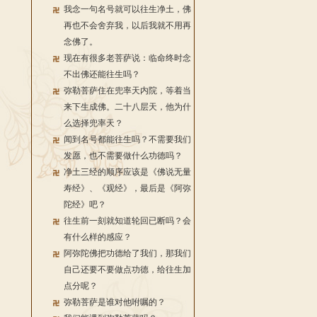
我念一句名号就可以往生净土，佛
再也不会舍弃我，以后我就不用再
念佛了。
现在有很多老菩萨说：临命终时念
不出佛还能往生吗？
弥勒菩萨住在兜率天内院，等着当
来下生成佛。二十八层天，他为什
么选择兜率天？
闻到名号都能往生吗？不需要我们
发愿，也不需要做什么功德吗？
净土三经的顺序应该是《佛说无量
寿经》、《观经》，最后是《阿弥
陀经》吧？
往生前一刻就知道轮回已断吗？会
有什么样的感应？
阿弥陀佛把功德给了我们，那我们
自己还要不要做点功德，给往生加
点分呢？
弥勒菩萨是谁对他咐嘱的？