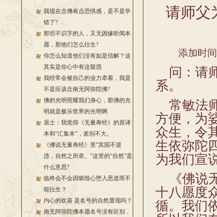
请师父
我现在念佛有点恐惧感，是不是学
错了?
那些不识字的人，又无因缘听闻本
愿，那他们怎么往生?
添加时间：2
你怎么知道他们没有如是信解？这
其实是你心中有这疑惑
问：请师
我经常会被自己的业力牵着，我是
系。
不是应该念南无阿弥陀佛?
佛的光明照耀我们身心，那佛的光
常敏法师
明就是极乐世界的光明啊
方便，为
居士：我觉得《无量寿经》的原译
众生，令
本和“汇集本”，差别不大。
生依弥陀
《佛说无量寿经》里“其国不逆
为我们宣
违，自然之所牵。”这里的“自然”是
什么意思?
《佛说无
临终会不会因嗔恨心堕入恶道而不
十八愿度
能往生？
内心的欢喜 是名号的自然显现吗？
循。我们
南无阿弥陀佛本愿名号没有区别，