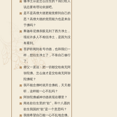
修净土宗是怎么往生的？我们给人
说总要有理论依据吧。
是不是高僧大德更能觉察到自己的
恶？高僧大德的觉照能力也是来自
于佛吗？
释迦牟尼佛亲眼见到了西方净土，
现在许多人不相信净土，是因为没
有看到。
菩萨听闻到名号功德，也和我们一
样，想往生净土了，不靠自己修行
了。
师父一直说：把一切都交给南无阿
弥陀佛。怎么做才是交给南无阿弥
陀佛呢？
我不能念佛时就开念佛机，天天都
听，这样能一心不乱吗？
阿弥陀佛威神功德表现在哪里？
闻名欲往生里的“欲”，和十八愿的
欲生我国的“欲”是一个意思吗？
我很希望自己能一心不乱地念佛。