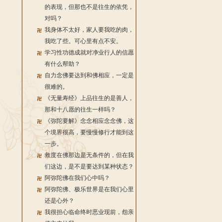
的表现，但那也不是往生的依凭，
对吗？
我身体不太好，家人要我吃的肉，
我吃了些。可心里有点不安。
学习性功德成就对净业行人的信愿
有什么帮助？
自力念佛要达到和佛相应，一定是
很难的。
《无量寿经》上品往生的是善人，
那和十八愿的往生一样吗？
《弥陀要解》念念相应念念佛，这
个境界很高，要慢慢修行才能到这
一步。
救度在佛那边是无条件的，但在我
们这边，是不是要达到某种状态？
阿弥陀佛在我们心中吗？
阿弥陀佛、极乐世界是在我们心里
还是心外？
我很担心临命终时恶业现前，怨亲