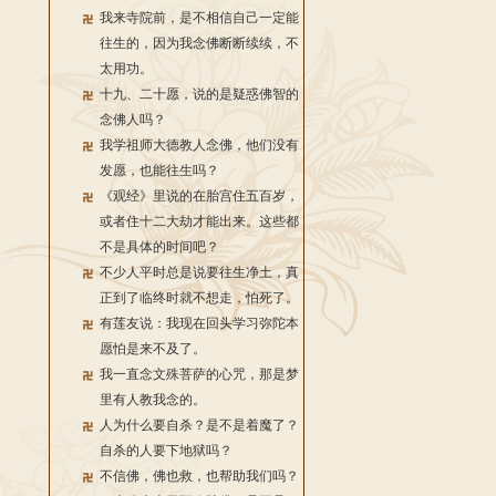
我来寺院前，是不相信自己一定能
往生的，因为我念佛断断续续，不
太用功。
十九、二十愿，说的是疑惑佛智的
念佛人吗？
我学祖师大德教人念佛，他们没有
发愿，也能往生吗？
《观经》里说的在胎宫住五百岁，
或者住十二大劫才能出来。这些都
不是具体的时间吧？
不少人平时总是说要往生净土，真
正到了临终时就不想走，怕死了。
有莲友说：我现在回头学习弥陀本
愿怕是来不及了。
我一直念文殊菩萨的心咒，那是梦
里有人教我念的。
人为什么要自杀？是不是着魔了？
自杀的人要下地狱吗？
不信佛，佛也救，也帮助我们吗？