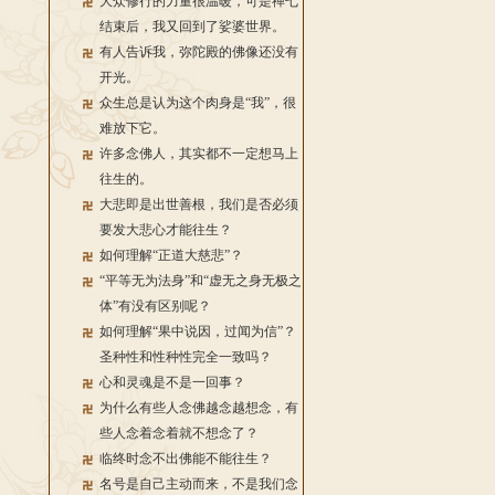
大众修行的力量很温暖，可是禅七
结束后，我又回到了娑婆世界。
有人告诉我，弥陀殿的佛像还没有
开光。
众生总是认为这个肉身是“我”，很
难放下它。
许多念佛人，其实都不一定想马上
往生的。
大悲即是出世善根，我们是否必须
要发大悲心才能往生？
如何理解“正道大慈悲”？
“平等无为法身”和“虚无之身无极之
体”有没有区别呢？
如何理解“果中说因，过闻为信”？
圣种性和性种性完全一致吗？
心和灵魂是不是一回事？
为什么有些人念佛越念越想念，有
些人念着念着就不想念了？
临终时念不出佛能不能往生？
名号是自己主动而来，不是我们念