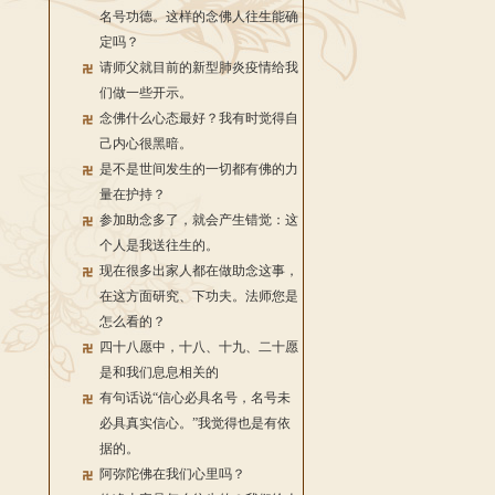
名号功德。这样的念佛人往生能确
定吗？
请师父就目前的新型肺炎疫情给我
们做一些开示。
念佛什么心态最好？我有时觉得自
己内心很黑暗。
是不是世间发生的一切都有佛的力
量在护持？
参加助念多了，就会产生错觉：这
个人是我送往生的。
现在很多出家人都在做助念这事，
在这方面研究、下功夫。法师您是
怎么看的？
四十八愿中，十八、十九、二十愿
是和我们息息相关的
有句话说“信心必具名号，名号未
必具真实信心。”我觉得也是有依
据的。
阿弥陀佛在我们心里吗？