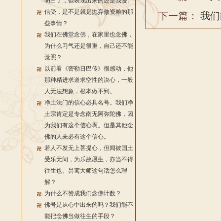
明白了，但表现出来的还是我慢。
信受，是不是就是抛弃修资粮的那
下一篇：
我们
些事情？
我们在佛堂念佛，在家里也念佛，
为什么习气还是很重，自己还不能
觉照？
以前看《密勒日巴传》很感动，他
那种精进求道求空性的决心，一般
人无法想象，根本做不到。
净土法门的信心必具名号。我们净
土宗肯定是专念南无阿弥陀佛，因
为我们有这个信心啊。但是其他念
佛的人未必有这个信心。
若人不发无上菩提心，但闻彼国土
受乐无间，为乐故愿生，亦当不得
往生也。昙鸾大师这句话怎么理
解？
为什么不赞成我们念佛计数？
佛号是从心中出来的吗？我们能不
能把念佛当做往生的手段？