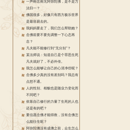
一声称念南无阿弥陀佛，是不是万
法归一？
佛国很多，好像只有西方极乐世界
是最容易去的。
我妈妈要走了，我们怎么帮助她？
念佛前要不要先调整一下心态再
念？
凡夫能不能修行到“无分别”？
某法师说：知道自己是个罪恶生死
凡夫就好了，不必外传。
我怎么能够让自己的心清净些呢？
念佛多少真的没有差别吗？我总有
点想不通。
人的性别、相貌也是随业力变化而
不同吧？
依靠自己修行的力量了生死的人也
还是有的吧？
要信愿念佛才能得救，没有念佛怎
么能往生呢？
阿弥陀佛没有成佛之前，众生怎么