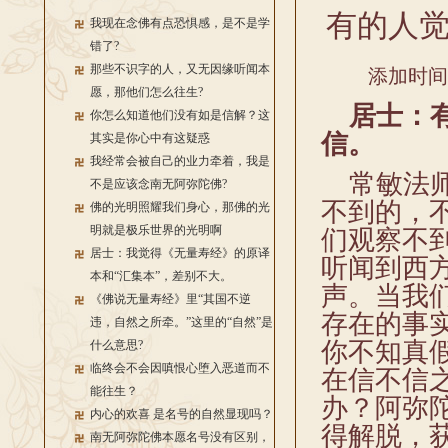
有的人
我现在念佛有点恐惧感，是不是学
错了?
那些不识字的人，又无因缘听闻本
添加时间：2
愿，那他们怎么往生?
居士：有
你怎么知道他们没有如是信解？这
信。
其实是你心中有这疑惑
我经常会被自己的业力牵着，我是
常敏法师
不是应该念南无阿弥陀佛?
不到的，
佛的光明照耀我们身心，那佛的光
明就是极乐世界的光明啊
们观察不
居士：我觉得《无量寿经》的原译
听闻到西
本和“汇集本”，差别不大。
声。当我
《佛说无量寿经》里“其国不逆
存在的事
违，自然之所牵。”这里的“自然”是
你不知真
什么意思?
临终会不会因嗔恨心堕入恶道而不
在信不信
能往生？
办？阿弥
内心的欢喜 是名号的自然显现吗？
得解脱，
南无阿弥陀佛本愿名号没有区别，