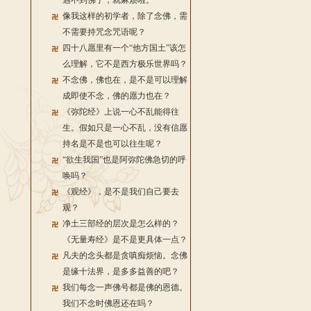
遇不到佛了，就麻烦啦。
像我这样的初学者，除了念佛，需
不需要持咒念咒语呢？
四十八愿里有一个“他方国土”该怎
么理解，它不是西方极乐世界吗？
不念佛，佛也在，是不是可以理解
成即使不念，佛的愿力也在？
《弥陀经》上说一心不乱能得往
生。假如只是一心不乱，没有信愿
持名是不是也可以往生呢？
“欲生我国”也是阿弥陀佛急切的呼
唤吗？
《观经》，是不是我们自己要去
观？
净土三部经的层次是怎么样的？
《无量寿经》是不是更具体一点？
凡夫的念头都是贪嗔痴烦恼。念佛
是缘十法界，是多多益善的吧？
我们每念一声佛号都是佛的恩德。
我们不念时佛恩还在吗？