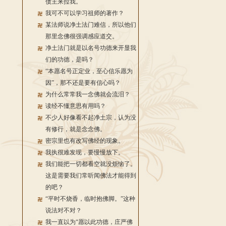
债主来拉我。
我可不可以学习祖师的著作？
某法师说净土法门难信，所以他们
那里念佛很强调感应道交。
净土法门就是以名号功德来开显我
们的功德，是吗？
“本愿名号正定业，至心信乐愿为
因”，那不还是要有信心吗？
为什么常常我一念佛就会流泪？
读经不懂意思有用吗？
不少人好像看不起净土宗，认为没
有修行，就是念念佛。
密宗里也有改写佛经的现象。
我执很难发现，要慢慢放下。
我们能把一切都看空就没烦恼了。
这是需要我们常听闻佛法才能得到
的吧？
“平时不烧香，临时抱佛脚。”这种
说法对不对？
我一直以为“愿以此功德，庄严佛