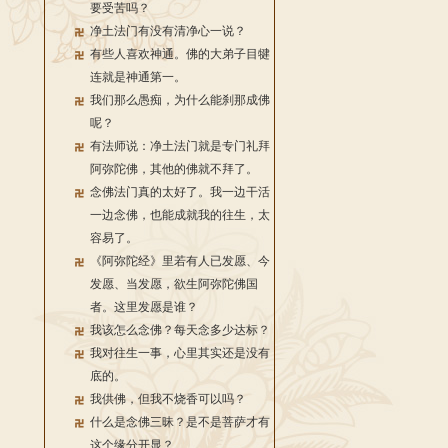
要受苦吗？
净土法门有没有清净心一说？
有些人喜欢神通。佛的大弟子目犍
连就是神通第一。
我们那么愚痴，为什么能刹那成佛
呢？
有法师说：净土法门就是专门礼拜
阿弥陀佛，其他的佛就不拜了。
念佛法门真的太好了。我一边干活
一边念佛，也能成就我的往生，太
容易了。
《阿弥陀经》里若有人已发愿、今
发愿、当发愿，欲生阿弥陀佛国
者。这里发愿是谁？
我该怎么念佛？每天念多少达标？
我对往生一事，心里其实还是没有
底的。
我供佛，但我不烧香可以吗？
什么是念佛三昧？是不是菩萨才有
这个缘分开显？