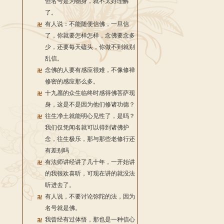
但名号是为物身，就不太好理解
了。
有人说：不能随便信佛，一旦信
了，你就要怎样怎样，念佛要念多
少，还要每天磕头，你做不到就别
乱信。
念佛的人要有感应很难，不像修禅
修密的感应那么多。
十九愿的众生临终时感得佛菩萨现
身，这是不是因为他们修诸功德？
往生净土就能明心见性了，是吗？
我们仅凭闻名就可以得到诸佛护
念，往生极乐，那与那些老修行还
有差别吗
有法师讲经讲了几十年，一开始讲
的我很欢喜听，可现在讲的就没法
听进去了。
有人说，不要讨论弥陀的法，因为
名号就是佛。
我曾经有过体悟，那也是一种信心