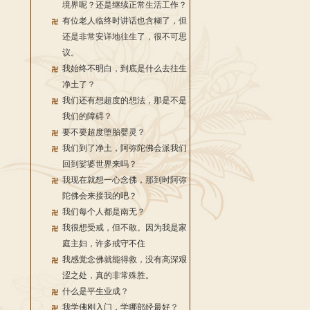
境界呢？还是继续正常生活工作？
有位老人临终时讲话也含糊了，但
还是非常安详地往生了，很不可思
议。
我始终不明白，到底是什么去往生
净土了？
我们还有想超度的想法，那是不是
我们的障碍？
要不要超度堕胎婴灵？
我们到了净土，阿弥陀佛会派我们
回到娑婆世界来吗？
我现在就想一心念佛，那到时阿弥
陀佛会来接我的吧？
我们每个人都是南无？
我很想受戒，但不敢。因为我是家
庭主妇，许多戒守不住
我感觉念佛就能得救，没有高深艰
涩之处，真的非常殊胜。
什么是平生业成？
我学佛刚入门，学哪部经最好？