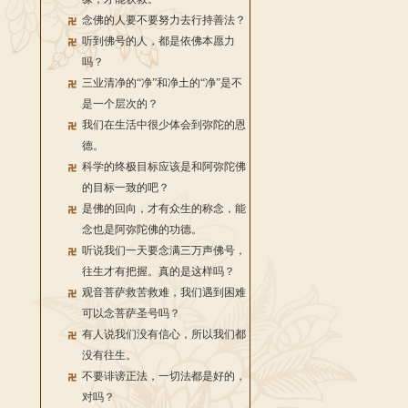
念佛的人要不要努力去行持善法？
听到佛号的人，都是依佛本愿力
吗？
三业清净的“净”和净土的“净”是不
是一个层次的？
我们在生活中很少体会到弥陀的恩
德。
科学的终极目标应该是和阿弥陀佛
的目标一致的吧？
是佛的回向，才有众生的称念，能
念也是阿弥陀佛的功德。
听说我们一天要念满三万声佛号，
往生才有把握。真的是这样吗？
观音菩萨救苦救难，我们遇到困难
可以念菩萨圣号吗？
有人说我们没有信心，所以我们都
没有往生。
不要诽谤正法，一切法都是好的，
对吗？