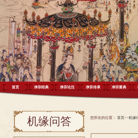
首页
净宗经典
净宗论注
净宗传承
净宗要典
机缘问答
您所在的位置：
首页
>>
机缘