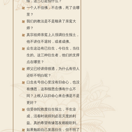
续，这三心是指什么？
一个人不信佛，不念佛，死了去哪
里？
我们的教法是不是顺承了亲鸾大
师？
真宗祖师亲鸾上人强调往生报土，
他不讲住不退转，或者成佛。
众生这边有已往生，今往生，当往
生的。这三种往生者，他们的支撑
点在哪里？
师父已经讲得很透，为什么有些人
还听不明白呢？
口念名号但心里没有归命心，也没
有佛恩，这和报恩念佛有什么不
同？上根人以归命心来念佛是不是
更好？
信受弥陀救度往生报土，平生业
成，活着时就得到必至灭度的利
益。真的希望有缘莲友都能听到。
如果勉励自己发愿往生，但不明了