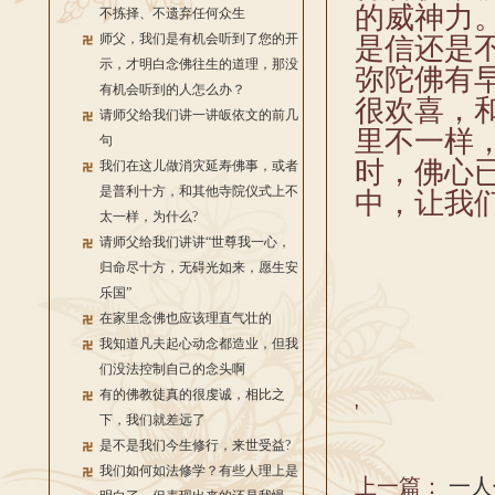
的威神力
不拣择、不遗弃任何众生
师父，我们是有机会听到了您的开
是信还是
示，才明白念佛往生的道理，那没
弥陀佛有
有机会听到的人怎么办？
很欢喜，
请师父给我们讲一讲皈依文的前几
里不一样
句
时，佛心
我们在这儿做消灾延寿佛事，或者
是普利十方，和其他寺院仪式上不
中，让我
太一样，为什么?
请师父给我们讲讲“世尊我一心，
归命尽十方，无碍光如来，愿生安
乐国”
在家里念佛也应该理直气壮的
我知道凡夫起心动念都造业，但我
们没法控制自己的念头啊
有的佛教徒真的很虔诚，相比之
'
下，我们就差远了
是不是我们今生修行，来世受益?
我们如何如法修学？有些人理上是
上一篇：
一人