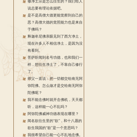
修净土宗是怎么往生的？我们给人
说总要有理论依据吧。
是不是高僧大德更能觉察到自己的
恶？高僧大德的觉照能力也是来自
于佛吗？
释迦牟尼佛亲眼见到了西方净土，
现在许多人不相信净土，是因为没
有看到。
菩萨听闻到名号功德，也和我们一
样，想往生净土了，不靠自己修行
了。
师父一直说：把一切都交给南无阿
弥陀佛。怎么做才是交给南无阿弥
陀佛呢？
我不能念佛时就开念佛机，天天都
听，这样能一心不乱吗？
阿弥陀佛威神功德表现在哪里？
闻名欲往生里的“欲”，和十八愿的
欲生我国的“欲”是一个意思吗？
我很希望自己能一心不乱地念佛。