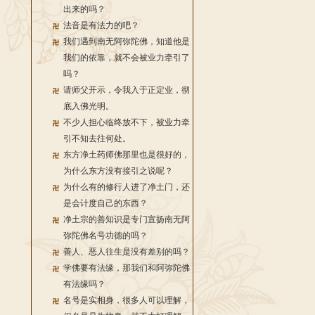
出来的吗？
法音是有法力的吧？
我们遇到南无阿弥陀佛，知道他是
我们的依靠，就不会被业力牵引了
吗？
请师父开示，令我入于正定业，彻
底入佛光明。
不少人担心临终放不下，被业力牵
引不知去往何处。
东方净土药师佛那里也是很好的，
为什么东方没有接引之说呢？
为什么有的修行人进了净土门，还
是会计度自己的东西？
净土宗的善知识是专门宣扬南无阿
弥陀佛名号功德的吗？
善人、恶人往生是没有差别的吗？
学佛要有法缘，那我们和阿弥陀佛
有法缘吗？
名号是实相身，很多人可以理解，