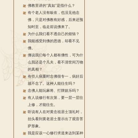
佛教里讲的“真如”是指什么？
有个老人没有皈依，也没见他念
佛，只是对佛教有好感，后来还预
知时至，临走前说佛来了。
为什么我们看不透自己的烦恼？
我能感受到佛的恩德，却看不见
佛。
佛说我们每个人都有佛性，可为什
么我还是个凡夫，看不清世间万物
的真相？
有些人病重时念佛很专一，病好后
就不念了。这种人能往生吗？
念佛人能玩麻将、打牌娱乐吗？
有人说修行有次第，要一层一层往
上修，才能往生。
听说有人在对黄念祖居士顶礼时，
抬头看到黄老居士显示出了观音菩
萨形象。
我是应该一心修行求道来达到某种