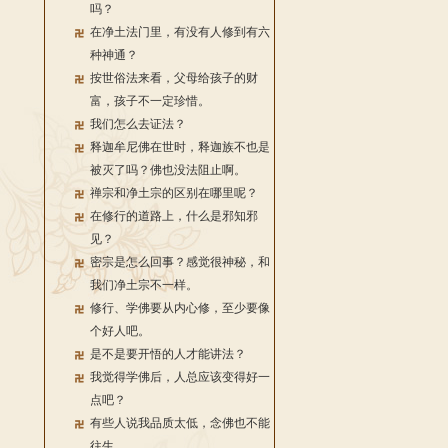
吗？
在净土法门里，有没有人修到有六
种神通？
按世俗法来看，父母给孩子的财
富，孩子不一定珍惜。
我们怎么去证法？
释迦牟尼佛在世时，释迦族不也是
被灭了吗？佛也没法阻止啊。
禅宗和净土宗的区别在哪里呢？
在修行的道路上，什么是邪知邪
见？
密宗是怎么回事？感觉很神秘，和
我们净土宗不一样。
修行、学佛要从内心修，至少要像
个好人吧。
是不是要开悟的人才能讲法？
我觉得学佛后，人总应该变得好一
点吧？
有些人说我品质太低，念佛也不能
往生。