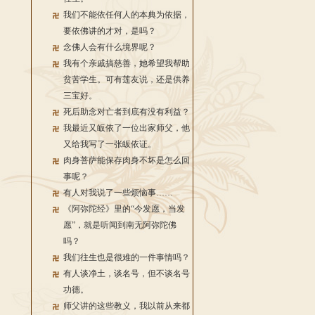
我们不能依任何人的本典为依据，
要依佛讲的才对，是吗？
念佛人会有什么境界呢？
我有个亲戚搞慈善，她希望我帮助
贫苦学生。可有莲友说，还是供养
三宝好。
死后助念对亡者到底有没有利益？
我最近又皈依了一位出家师父，他
又给我写了一张皈依证。
肉身菩萨能保存肉身不坏是怎么回
事呢？
有人对我说了一些烦恼事……
《阿弥陀经》里的“今发愿，当发
愿”，就是听闻到南无阿弥陀佛
吗？
我们往生也是很难的一件事情吗？
有人谈净土，谈名号，但不谈名号
功德。
师父讲的这些教义，我以前从来都