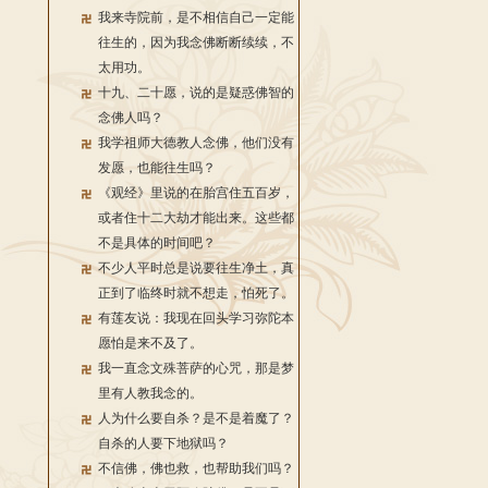
我来寺院前，是不相信自己一定能
往生的，因为我念佛断断续续，不
太用功。
十九、二十愿，说的是疑惑佛智的
念佛人吗？
我学祖师大德教人念佛，他们没有
发愿，也能往生吗？
《观经》里说的在胎宫住五百岁，
或者住十二大劫才能出来。这些都
不是具体的时间吧？
不少人平时总是说要往生净土，真
正到了临终时就不想走，怕死了。
有莲友说：我现在回头学习弥陀本
愿怕是来不及了。
我一直念文殊菩萨的心咒，那是梦
里有人教我念的。
人为什么要自杀？是不是着魔了？
自杀的人要下地狱吗？
不信佛，佛也救，也帮助我们吗？