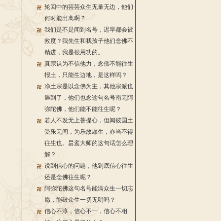
轮回中的芸芸众生无量无边，他们
何时能出离啊？
我们是不是闻到名号，迟早都会被
救度？我先生和我孩子他们念佛不
精进，我是很用功的。
真宗认为不信他力，念佛不能往生
报土，只能生边地，是这样吗？
净土宗是以念佛为主，其他宗派也
遇到了，他们也念这句名号南无阿
弥陀佛，他们能不能往生呢？
若人不发无上菩提心，但闻彼国土
受乐无间，为乐故愿生，亦当不得
往生也。昙鸾大师的这句话怎么理
解？
说到信心的问题，他到底信心往生
还是念佛往生呢？
阿弥陀佛这句名号能满众生一切志
愿，能破众生一切无明吗？
信心不淳，信心不一，信心不相