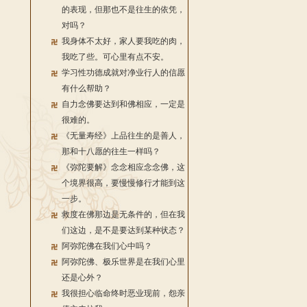
的表现，但那也不是往生的依凭，
对吗？
我身体不太好，家人要我吃的肉，
我吃了些。可心里有点不安。
学习性功德成就对净业行人的信愿
有什么帮助？
自力念佛要达到和佛相应，一定是
很难的。
《无量寿经》上品往生的是善人，
那和十八愿的往生一样吗？
《弥陀要解》念念相应念念佛，这
个境界很高，要慢慢修行才能到这
一步。
救度在佛那边是无条件的，但在我
们这边，是不是要达到某种状态？
阿弥陀佛在我们心中吗？
阿弥陀佛、极乐世界是在我们心里
还是心外？
我很担心临命终时恶业现前，怨亲