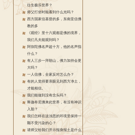
往生极乐世界？
师父打坐时能看到什么光吗？
西方国家信基督的多，东南亚信佛
教的多
《观经》里十六观都是佛的境界，
我们凡夫能观到吗？
阿弥陀佛名声超十方，他的名声指
什么？
有人三步一拜朝山，佛力加持会更
大吗？
一人信佛，全家反对怎么办？
有的人觉得要亲眼见到西方净土，
才能相信。
我们能做到没有念头吗？
释迦牟尼佛来此世界，有没有神识
入胎？
我们怎样在这浊恶的环境里保持一
颗不受污染的心？
请师父给我们开示报身报土是什么