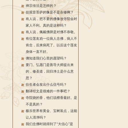
禅宗传法是怎样的？
挂观音菩萨的像是不是杂修啊？
有人说，把不要的佛像放寺院会对
家人不利。真的是这样吗？
有人说，佩戴佛牌是对佛不恭敬。
有位莲友劝一位病人念佛，病人不
肯念，后来病死了。以后这个莲友
身体一直不好。
佛知道我们心里的愿望吗？
要门、弘愿门是善导大师提出来
的，修圣道，回归净土是什么意
思？
往生者会发出什么信号吗？
翻译经文是很难的一件事吧？
寺院烧的香，他们说檀香最好。是
不是真的？
极乐世界有黄金、宝树装点，这能
让人清净吗？
我们念佛时就得到了“大信心”是