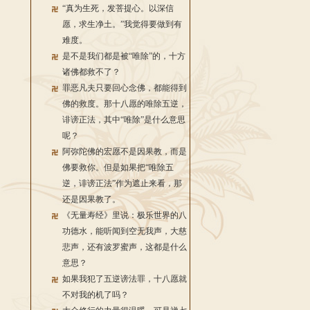
“真为生死，发菩提心。以深信
愿，求生净土。”我觉得要做到有
难度。
是不是我们都是被“唯除”的，十方
诸佛都救不了？
罪恶凡夫只要回心念佛，都能得到
佛的救度。那十八愿的唯除五逆，
诽谤正法，其中“唯除”是什么意思
呢？
阿弥陀佛的宏愿不是因果教，而是
佛要救你。但是如果把“唯除五
逆，诽谤正法”作为遮止来看，那
还是因果教了。
《无量寿经》里说：极乐世界的八
功德水，能听闻到空无我声，大慈
悲声，还有波罗蜜声，这都是什么
意思？
如果我犯了五逆谤法罪，十八愿就
不对我的机了吗？