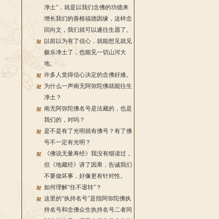
净土”，就是以我们念佛的功德来
增长我们的善根福德因缘，这样念
回向文，我们就可以遂往生愿了。
以前以为有了信心，就能想见就见
极乐净土了，也能见一切山河大
地。
许多人觉得信心决定的念佛好难。
为什么一声南无阿弥陀佛就能往生
净土？
南无阿弥陀佛名号是法藏的，也是
我们的，对吗？
是不是有了光明就有佛号？有了佛
号不一定有光明？
《佛说无量寿经》我没有细读过，
但《地藏经》讲了因果，告诫我们
不要做坏事，好像更有针对性。
如何理解“住不退转”？
这里的“执持名号”是指阿弥陀佛执
持名号和念佛众生执持名号二者同