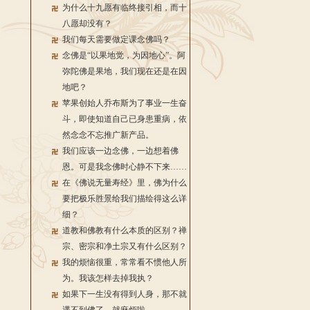
为什么十九愿有临终接引相，而十
八愿却没有？
我们每天需要做定课念佛吗？
念佛是“以果地觉，为因地心”。阿
弥陀佛是果地，我们现在还是在因
地吧？
苹果创始人乔布斯为了事业一生奋
斗，即使知道自己已身患重病，依
然念念不忘推广新产品。
我们应该一边念佛，一边想着佛
恩。可是我念佛时心静不下来……
在《佛说无量寿经》里，佛为什么
要把极乐胜景给我们描绘得这么详
细？
道教和佛教有什么本质的区别？禅
宗、密宗和净土宗又有什么区别？
我的烦恼很重，常常看不惯他人所
为。我该怎样去掉我执？
如果下一生没有得到人身，那不就