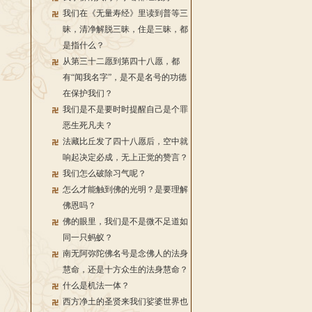
我们在《无量寿经》里读到普等三
昧，清净解脱三昧，住是三昧，都
是指什么？
从第三十二愿到第四十八愿，都
有“闻我名字”，是不是名号的功德
在保护我们？
我们是不是要时时提醒自己是个罪
恶生死凡夫？
法藏比丘发了四十八愿后，空中就
响起决定必成，无上正觉的赞言？
我们怎么破除习气呢？
怎么才能触到佛的光明？是要理解
佛恩吗？
佛的眼里，我们是不是微不足道如
同一只蚂蚁？
南无阿弥陀佛名号是念佛人的法身
慧命，还是十方众生的法身慧命？
什么是机法一体？
西方净土的圣贤来我们娑婆世界也