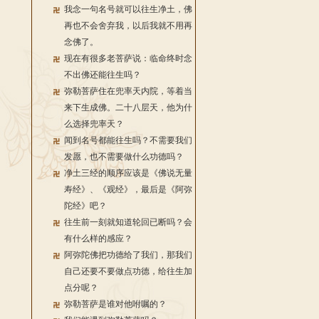
我念一句名号就可以往生净土，佛
再也不会舍弃我，以后我就不用再
念佛了。
现在有很多老菩萨说：临命终时念
不出佛还能往生吗？
弥勒菩萨住在兜率天内院，等着当
来下生成佛。二十八层天，他为什
么选择兜率天？
闻到名号都能往生吗？不需要我们
发愿，也不需要做什么功德吗？
净土三经的顺序应该是《佛说无量
寿经》、《观经》，最后是《阿弥
陀经》吧？
往生前一刻就知道轮回已断吗？会
有什么样的感应？
阿弥陀佛把功德给了我们，那我们
自己还要不要做点功德，给往生加
点分呢？
弥勒菩萨是谁对他咐嘱的？