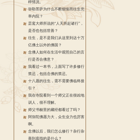
样情况。
弥勒菩萨为什么不断烦恼而往生兜
率内院？
昙鸾大师所说的“人天所起诸行”，
是否也包括世善？
往生，是不是我们从这里到达十万
亿佛土以外的佛国？
念佛人如何在生活中观照自己的言
行是否合佛意？
我看过一本书，上面写了许多修行
禁忌，包括念佛的禁忌。
十八愿的往生，需不需要佛临终接
引？
我在寺院看到一个师父正在很凶地
训人，很不理解。
师父书橱里的藏经都看过了吗？
阿弥陀佛愿力大，众生业力也厉害
啊。
念佛以后，我们怎么修行？杂行杂
善到底指的是什么？