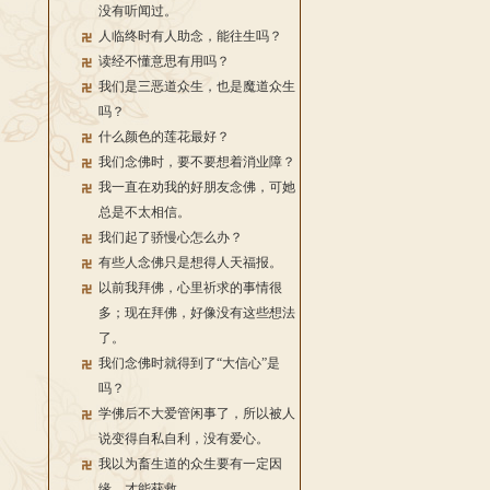
没有听闻过。
人临终时有人助念，能往生吗？
读经不懂意思有用吗？
我们是三恶道众生，也是魔道众生
吗？
什么颜色的莲花最好？
我们念佛时，要不要想着消业障？
我一直在劝我的好朋友念佛，可她
总是不太相信。
我们起了骄慢心怎么办？
有些人念佛只是想得人天福报。
以前我拜佛，心里祈求的事情很
多；现在拜佛，好像没有这些想法
了。
我们念佛时就得到了“大信心”是
吗？
学佛后不大爱管闲事了，所以被人
说变得自私自利，没有爱心。
我以为畜生道的众生要有一定因
缘，才能获救。