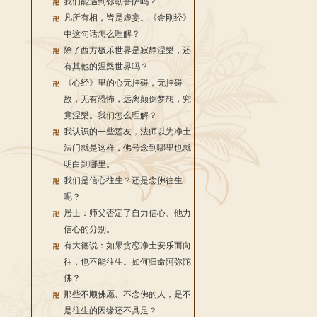
我们能遇到弥勒菩萨吗？
凡所有相，皆是虚妄。《金刚经》
中这句话怎么理解？
除了西方极乐世界是寂静涅槃，还
有其他的涅槃世界吗？
《心经》里的心无挂碍，无挂碍
故，无有恐怖，远离颠倒梦想，究
竟涅槃。我们怎么理解？
我认识的一些莲友，法师以为净土
法门就是这样，佛号念到哪里也就
明白到哪里。
我们是信心往生？还是念佛往生
呢？
居士：师父否定了自力信心、他力
信心的分别。
有大德说：如果贪恋净土安乐而向
往，也不能往生。如何归命阿弥陀
佛？
那些不顺佛愿、不念佛的人，是不
是往生的因缘还不具足？