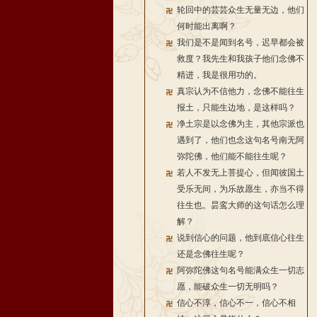
轮回中的芸芸众生无量无边，他们
何时能出离啊？
我们是不是闻到名号，迟早都会被
救度？我先生和我孩子他们念佛不
精进，我是很用功的。
真宗认为不信他力，念佛不能往生
报土，只能生边地，是这样吗？
净土宗是以念佛为主，其他宗派也
遇到了，他们也念这句名号南无阿
弥陀佛，他们能不能往生呢？
若人不发无上菩提心，但闻彼国土
受乐无间，为乐故愿生，亦当不得
往生也。昙鸾大师的这句话怎么理
解？
说到信心的问题，他到底信心往生
还是念佛往生呢？
阿弥陀佛这句名号能满众生一切志
愿，能破众生一切无明吗？
信心不淳，信心不一，信心不相