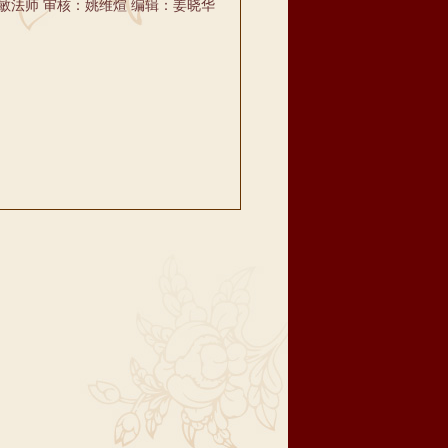
敏法师 审核：姚维煊 编辑：姜晓华