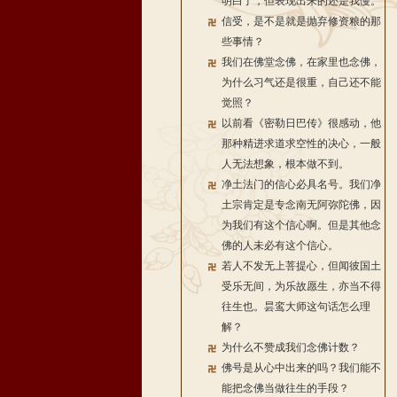
明白了，但表现出来的还是我慢。
信受，是不是就是抛弃修资粮的那
些事情？
我们在佛堂念佛，在家里也念佛，
为什么习气还是很重，自己还不能
觉照？
以前看《密勒日巴传》很感动，他
那种精进求道求空性的决心，一般
人无法想象，根本做不到。
净土法门的信心必具名号。我们净
土宗肯定是专念南无阿弥陀佛，因
为我们有这个信心啊。但是其他念
佛的人未必有这个信心。
若人不发无上菩提心，但闻彼国土
受乐无间，为乐故愿生，亦当不得
往生也。昙鸾大师这句话怎么理
解？
为什么不赞成我们念佛计数？
佛号是从心中出来的吗？我们能不
能把念佛当做往生的手段？