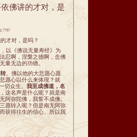
要依佛讲的才对，是
:7797
的才对，是吗？
，以《佛说无量寿经》为
法忍啊，涅槃之德啊，念佛
无量无边的功德。
退转
。佛以他的大悲愿心愿
悲愿心以什么来体现？就
受一切众生。
我至成佛道，名
，这名声是什么呢？就是南
无阿弥陀佛，我誓不成佛。
三愿转入呢？但是南无阿弥
而获得往生的信心。所以我