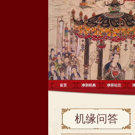
首页
净宗经典
净宗论注
机缘问答