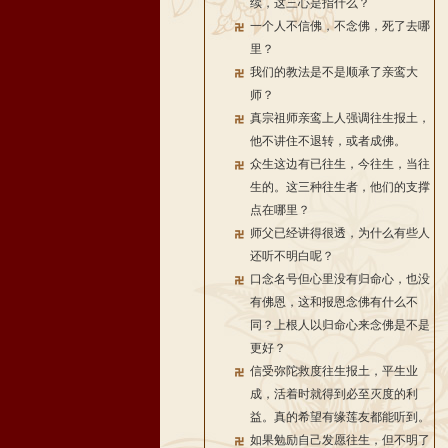
续，这三心是指什么？
一个人不信佛，不念佛，死了去哪
里？
我们的教法是不是顺承了亲鸾大
师？
真宗祖师亲鸾上人强调往生报土，
他不讲住不退转，或者成佛。
众生这边有已往生，今往生，当往
生的。这三种往生者，他们的支撑
点在哪里？
师父已经讲得很透，为什么有些人
还听不明白呢？
口念名号但心里没有归命心，也没
有佛恩，这和报恩念佛有什么不
同？上根人以归命心来念佛是不是
更好？
信受弥陀救度往生报土，平生业
成，活着时就得到必至灭度的利
益。真的希望有缘莲友都能听到。
如果勉励自己发愿往生，但不明了