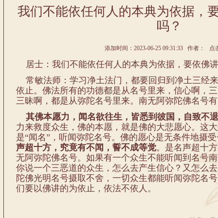
我们不能依任何人的本典为依据，
吗？
添加时间：2023-06-25 09:31:33 作者： 点击
居士：我们不能依任何人的本典为依据，要依佛讲
常敏法师：学习净土法门，都要回归到净土三经来
依止。佛法所有的功德都是从名号里来，信心啊，三
三昧啊，都是从弥陀名号里来。南无阿弥陀佛名号有
其佛本愿力，闻名欲往生，皆悉到彼国，自致不
力来救度众生，佛的本愿，就是佛的大悲愿心。这大
是“闻名”，听闻弥陀名号。佛的愿心是无条件地摄
声超十方，究竟有不闻，誓不成等觉
。是名声超十方
无阿弥陀佛名号。如果有一个众生不能听闻到名号南
你说一个三恶道的众生，怎么去产生信心？又怎么去
陀佛光明名号摄取不舍，一切众生都能听闻弥陀名号
们要以佛讲的为依止，依法不依人。