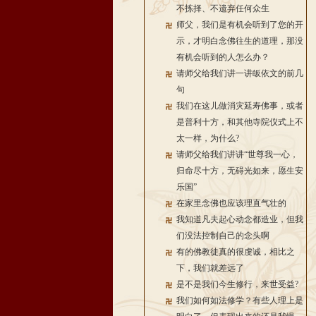
不拣择、不遗弃任何众生
师父，我们是有机会听到了您的开
示，才明白念佛往生的道理，那没
有机会听到的人怎么办？
请师父给我们讲一讲皈依文的前几
句
我们在这儿做消灾延寿佛事，或者
是普利十方，和其他寺院仪式上不
太一样，为什么?
请师父给我们讲讲“世尊我一心，
归命尽十方，无碍光如来，愿生安
乐国”
在家里念佛也应该理直气壮的
我知道凡夫起心动念都造业，但我
们没法控制自己的念头啊
有的佛教徒真的很虔诚，相比之
下，我们就差远了
是不是我们今生修行，来世受益?
我们如何如法修学？有些人理上是