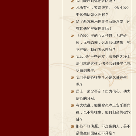
我们能遇到弥勒菩萨吗？
凡所有相，皆是虚妄。《金刚经》
中这句话怎么理解？
除了西方极乐世界是寂静涅槃，还
有其他的涅槃世界吗？
《心经》里的心无挂碍，无挂碍
故，无有恐怖，远离颠倒梦想，究
竟涅槃。我们怎么理解？
我认识的一些莲友，法师以为净土
法门就是这样，佛号念到哪里也就
明白到哪里。
我们是信心往生？还是念佛往生
呢？
居士：师父否定了自力信心、他力
信心的分别。
有大德说：如果贪恋净土安乐而向
往，也不能往生。如何归命阿弥陀
佛？
那些不顺佛愿、不念佛的人，是不
是往生的因缘还不具足？