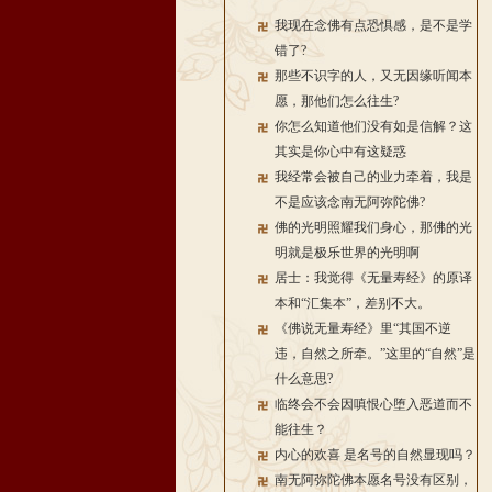
我现在念佛有点恐惧感，是不是学
错了?
那些不识字的人，又无因缘听闻本
愿，那他们怎么往生?
你怎么知道他们没有如是信解？这
其实是你心中有这疑惑
我经常会被自己的业力牵着，我是
不是应该念南无阿弥陀佛?
佛的光明照耀我们身心，那佛的光
明就是极乐世界的光明啊
居士：我觉得《无量寿经》的原译
本和“汇集本”，差别不大。
《佛说无量寿经》里“其国不逆
违，自然之所牵。”这里的“自然”是
什么意思?
临终会不会因嗔恨心堕入恶道而不
能往生？
内心的欢喜 是名号的自然显现吗？
南无阿弥陀佛本愿名号没有区别，