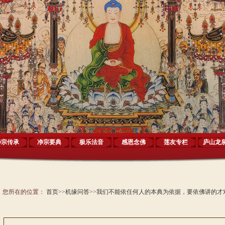
净宗传承
净宗要典
极乐法音
感恩念佛
莲友专栏
庐山龙
您所在的位置：
首页
>>
机缘问答
>>
我们不能依任何人的本典为依据，要依佛讲的才