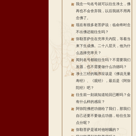
我念一句名号就可以往生净土，佛
再也不会舍弃我，以后我就不用再
念佛了。
现在有很多老菩萨说：临命终时念
不出佛还能往生吗？
弥勒菩萨住在兜率天内院，等着当
来下生成佛。二十八层天，他为什
么选择兜率天？
闻到名号都能往生吗？不需要我们
发愿，也不需要做什么功德吗？
净土三经的顺序应该是《佛说无量
寿经》、《观经》，最后是《阿弥
陀经》吧？
往生前一刻就知道轮回已断吗？会
有什么样的感应？
阿弥陀佛把功德给了我们，那我们
自己还要不要做点功德，给往生加
点分呢？
弥勒菩萨是谁对他咐嘱的？