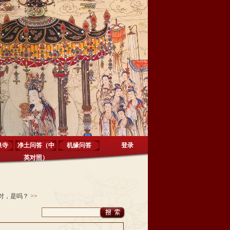
泉寺
净土问答（中
机缘问答
登录
英对照）
对，是吗？
>>