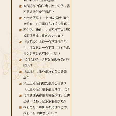
遇不到佛了，就麻烦啦。
像我这样的初学者，除了念佛，需
不需要持咒念咒语呢？
四十八愿里有一个“他方国土”该怎
么理解，它不是西方极乐世界吗？
不念佛，佛也在，是不是可以理解
成即使不念，佛的愿力也在？
《弥陀经》上说一心不乱能得往
生。假如只是一心不乱，没有信愿
持名是不是也可以往生呢？
“欲生我国”也是阿弥陀佛急切的呼
唤吗？
《观经》，是不是我们自己要去
观？
净土三部经的层次是怎么样的？
《无量寿经》是不是更具体一点？
凡夫的念头都是贪嗔痴烦恼。念佛
是缘十法界，是多多益善的吧？
我们每念一声佛号都是佛的恩德。
我们不念时佛恩还在吗？