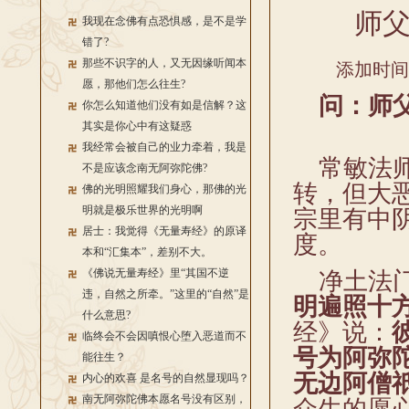
师
我现在念佛有点恐惧感，是不是学
错了?
那些不识字的人，又无因缘听闻本
添加时间：2
愿，那他们怎么往生?
问：师父
你怎么知道他们没有如是信解？这
其实是你心中有这疑惑
我经常会被自己的业力牵着，我是
常敏法师
不是应该念南无阿弥陀佛?
转，但大
佛的光明照耀我们身心，那佛的光
明就是极乐世界的光明啊
宗里有中
居士：我觉得《无量寿经》的原译
度。
本和“汇集本”，差别不大。
《佛说无量寿经》里“其国不逆
净土法门
违，自然之所牵。”这里的“自然”是
明遍照十
什么意思?
经》说：
临终会不会因嗔恨心堕入恶道而不
号为阿弥
能往生？
无边阿僧
内心的欢喜 是名号的自然显现吗？
南无阿弥陀佛本愿名号没有区别，