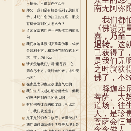
众生的愿
不拣择、不遗弃任何众生
南无阿弥
师父，我们是有机会听到了您的开
示，才明白念佛往生的道理，那没
我们都怕
有机会听到的人怎么办？
《佛说无
请师父给我们讲一讲皈依文的前几
喜，乃至
句
退转。
这
我们在这儿做消灾延寿佛事，或者
已获得了
是普利十方，和其他寺院仪式上不
太一样，为什么?
是我们无
请师父给我们讲讲“世尊我一心，
之时就获
归命尽十方，无碍光如来，愿生安
佛了，不
乐国”
在家里念佛也应该理直气壮的
释迦牟尼
我知道凡夫起心动念都造业，但我
菩萨、大
们没法控制自己的念头啊
道场，往
有的佛教徒真的很虔诚，相比之
下，我们就差远了
人，是珍
是不是我们今生修行，来世受益?
菩萨会恒
我们如何如法修学？有些人理上是
念念佛人