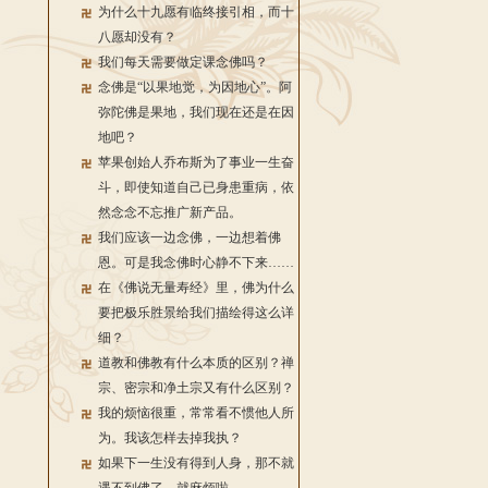
为什么十九愿有临终接引相，而十
八愿却没有？
我们每天需要做定课念佛吗？
念佛是“以果地觉，为因地心”。阿
弥陀佛是果地，我们现在还是在因
地吧？
苹果创始人乔布斯为了事业一生奋
斗，即使知道自己已身患重病，依
然念念不忘推广新产品。
我们应该一边念佛，一边想着佛
恩。可是我念佛时心静不下来……
在《佛说无量寿经》里，佛为什么
要把极乐胜景给我们描绘得这么详
细？
道教和佛教有什么本质的区别？禅
宗、密宗和净土宗又有什么区别？
我的烦恼很重，常常看不惯他人所
为。我该怎样去掉我执？
如果下一生没有得到人身，那不就