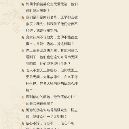
轮回中的芸芸众生无量无边，他们
何时能出离啊？
我们是不是闻到名号，迟早都会被
救度？我先生和我孩子他们念佛不
精进，我是很用功的。
真宗认为不信他力，念佛不能往生
报土，只能生边地，是这样吗？
净土宗是以念佛为主，其他宗派也
遇到了，他们也念这句名号南无阿
弥陀佛，他们能不能往生呢？
若人不发无上菩提心，但闻彼国土
受乐无间，为乐故愿生，亦当不得
往生也。昙鸾大师的这句话怎么理
解？
说到信心的问题，他到底信心往生
还是念佛往生呢？
阿弥陀佛这句名号能满众生一切志
愿，能破众生一切无明吗？
信心不淳，信心不一，信心不相