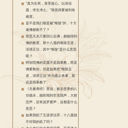
“真为生死，发菩提心。以深信
愿，求生净土。”我觉得要做到有
难度。
是不是我们都是被“唯除”的，十方
诸佛都救不了？
罪恶凡夫只要回心念佛，都能得到
佛的救度。那十八愿的唯除五逆，
诽谤正法，其中“唯除”是什么意思
呢？
阿弥陀佛的宏愿不是因果教，而是
佛要救你。但是如果把“唯除五
逆，诽谤正法”作为遮止来看，那
还是因果教了。
《无量寿经》里说：极乐世界的八
功德水，能听闻到空无我声，大慈
悲声，还有波罗蜜声，这都是什么
意思？
如果我犯了五逆谤法罪，十八愿就
不对我的机了吗？