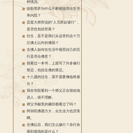
样情况。
弥勒菩萨为什么不断烦恼而往生兜
率内院？
昙鸾大师所说的“人天所起诸行”，
是否也包括世善？
往生，是不是我们从这里到达十万
亿佛土以外的佛国？
念佛人如何在生活中观照自己的言
行是否合佛意？
我看过一本书，上面写了许多修行
禁忌，包括念佛的禁忌。
十八愿的往生，需不需要佛临终接
引？
我在寺院看到一个师父正在很凶地
训人，很不理解。
师父书橱里的藏经都看过了吗？
阿弥陀佛愿力大，众生业力也厉害
啊。
念佛以后，我们怎么修行？杂行杂
善到底指的是什么？