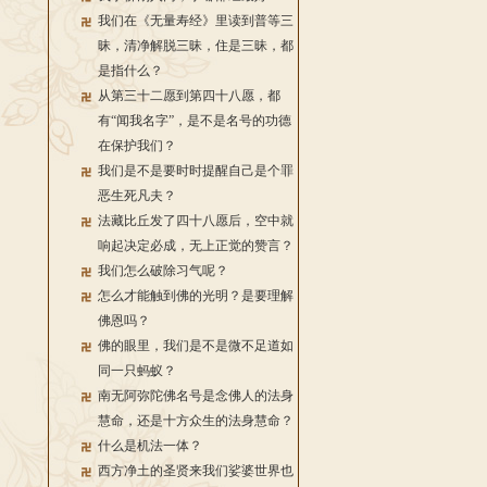
我们在《无量寿经》里读到普等三
昧，清净解脱三昧，住是三昧，都
是指什么？
从第三十二愿到第四十八愿，都
有“闻我名字”，是不是名号的功德
在保护我们？
我们是不是要时时提醒自己是个罪
恶生死凡夫？
法藏比丘发了四十八愿后，空中就
响起决定必成，无上正觉的赞言？
我们怎么破除习气呢？
怎么才能触到佛的光明？是要理解
佛恩吗？
佛的眼里，我们是不是微不足道如
同一只蚂蚁？
南无阿弥陀佛名号是念佛人的法身
慧命，还是十方众生的法身慧命？
什么是机法一体？
西方净土的圣贤来我们娑婆世界也