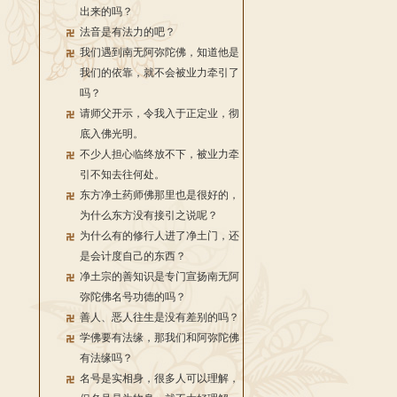
出来的吗？
法音是有法力的吧？
我们遇到南无阿弥陀佛，知道他是
我们的依靠，就不会被业力牵引了
吗？
请师父开示，令我入于正定业，彻
底入佛光明。
不少人担心临终放不下，被业力牵
引不知去往何处。
东方净土药师佛那里也是很好的，
为什么东方没有接引之说呢？
为什么有的修行人进了净土门，还
是会计度自己的东西？
净土宗的善知识是专门宣扬南无阿
弥陀佛名号功德的吗？
善人、恶人往生是没有差别的吗？
学佛要有法缘，那我们和阿弥陀佛
有法缘吗？
名号是实相身，很多人可以理解，