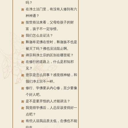
吗？
在净土法门里，有没有人修到有六
种神通？
按世俗法来看，父母给孩子的财
富，孩子不一定珍惜。
我们怎么去证法？
释迦牟尼佛在世时，释迦族不也是
被灭了吗？佛也没法阻止啊。
禅宗和净土宗的区别在哪里呢？
在修行的道路上，什么是邪知邪
见？
密宗是怎么回事？感觉很神秘，和
我们净土宗不一样。
修行、学佛要从内心修，至少要像
个好人吧。
是不是要开悟的人才能讲法？
我觉得学佛后，人总应该变得好一
点吧？
有些人说我品质太低，念佛也不能
往生。