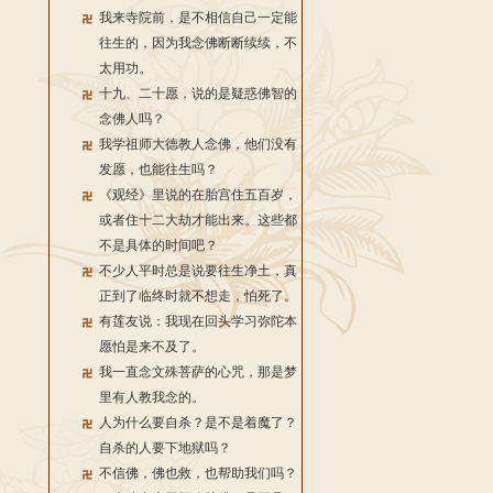
我来寺院前，是不相信自己一定能
往生的，因为我念佛断断续续，不
太用功。
十九、二十愿，说的是疑惑佛智的
念佛人吗？
我学祖师大德教人念佛，他们没有
发愿，也能往生吗？
《观经》里说的在胎宫住五百岁，
或者住十二大劫才能出来。这些都
不是具体的时间吧？
不少人平时总是说要往生净土，真
正到了临终时就不想走，怕死了。
有莲友说：我现在回头学习弥陀本
愿怕是来不及了。
我一直念文殊菩萨的心咒，那是梦
里有人教我念的。
人为什么要自杀？是不是着魔了？
自杀的人要下地狱吗？
不信佛，佛也救，也帮助我们吗？