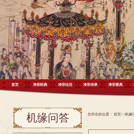
首页
净宗经典
净宗论注
净宗传承
净宗要典
机缘问答
您所在的位置：
首页
>>
机缘