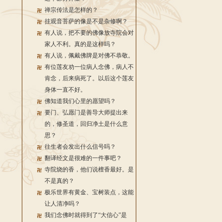
禅宗传法是怎样的？
挂观音菩萨的像是不是杂修啊？
有人说，把不要的佛像放寺院会对
家人不利。真的是这样吗？
有人说，佩戴佛牌是对佛不恭敬。
有位莲友劝一位病人念佛，病人不
肯念，后来病死了。以后这个莲友
身体一直不好。
佛知道我们心里的愿望吗？
要门、弘愿门是善导大师提出来
的，修圣道，回归净土是什么意
思？
往生者会发出什么信号吗？
翻译经文是很难的一件事吧？
寺院烧的香，他们说檀香最好。是
不是真的？
极乐世界有黄金、宝树装点，这能
让人清净吗？
我们念佛时就得到了“大信心”是