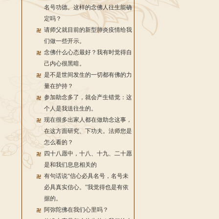
名号功德。这样的念佛人往生能确
定吗？
请师父就目前的新型肺炎疫情给我
们做一些开示。
念佛什么心态最好？我有时觉得自
己内心很黑暗。
是不是世间发生的一切都有佛的力
量在护持？
参加助念多了，就会产生错觉：这
个人是我送往生的。
现在很多出家人都在做助念这事，
在这方面研究、下功夫。法师您是
怎么看的？
四十八愿中，十八、十九、二十愿
是和我们息息相关的
有句话说“信心必具名号，名号未
必具真实信心。”我觉得也是有依
据的。
阿弥陀佛在我们心里吗？