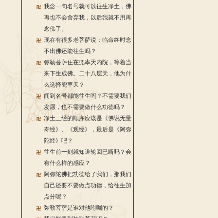
我念一句名号就可以往生净土，佛
再也不会舍弃我，以后我就不用再
念佛了。
现在有很多老菩萨说：临命终时念
不出佛还能往生吗？
弥勒菩萨住在兜率天内院，等着当
来下生成佛。二十八层天，他为什
么选择兜率天？
闻到名号都能往生吗？不需要我们
发愿，也不需要做什么功德吗？
净土三经的顺序应该是《佛说无量
寿经》、《观经》，最后是《阿弥
陀经》吧？
往生前一刻就知道轮回已断吗？会
有什么样的感应？
阿弥陀佛把功德给了我们，那我们
自己还要不要做点功德，给往生加
点分呢？
弥勒菩萨是谁对他咐嘱的？