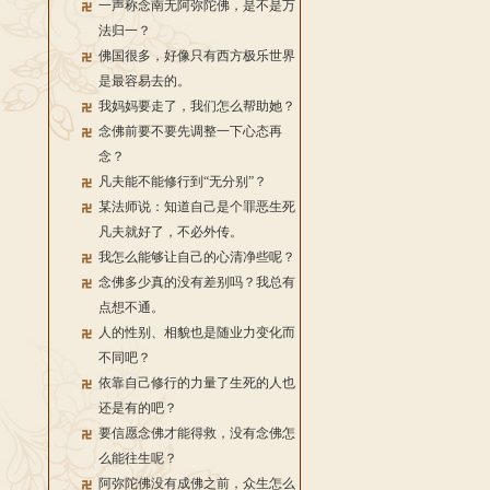
一声称念南无阿弥陀佛，是不是万
法归一？
佛国很多，好像只有西方极乐世界
是最容易去的。
我妈妈要走了，我们怎么帮助她？
念佛前要不要先调整一下心态再
念？
凡夫能不能修行到“无分别”？
某法师说：知道自己是个罪恶生死
凡夫就好了，不必外传。
我怎么能够让自己的心清净些呢？
念佛多少真的没有差别吗？我总有
点想不通。
人的性别、相貌也是随业力变化而
不同吧？
依靠自己修行的力量了生死的人也
还是有的吧？
要信愿念佛才能得救，没有念佛怎
么能往生呢？
阿弥陀佛没有成佛之前，众生怎么