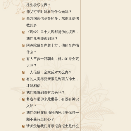
往生极乐世界？
师父打坐时能看到什么光吗？
西方国家信基督的多，东南亚信佛
教的多
《观经》里十六观都是佛的境界，
我们凡夫能观到吗？
阿弥陀佛名声超十方，他的名声指
什么？
有人三步一拜朝山，佛力加持会更
大吗？
一人信佛，全家反对怎么办？
有的人觉得要亲眼见到西方净土，
才能相信。
我们能做到没有念头吗？
释迦牟尼佛来此世界，有没有神识
入胎？
我们怎样在这浊恶的环境里保持一
颗不受污染的心？
请师父给我们开示报身报土是什么