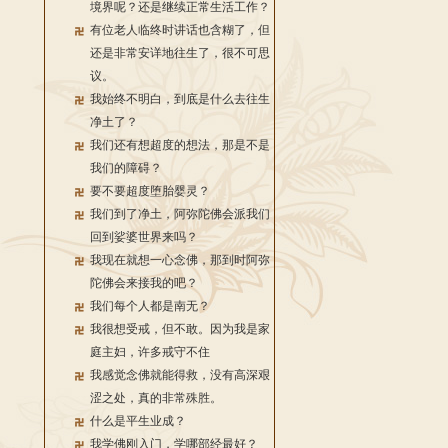
境界呢？还是继续正常生活工作？
有位老人临终时讲话也含糊了，但
还是非常安详地往生了，很不可思
议。
我始终不明白，到底是什么去往生
净土了？
我们还有想超度的想法，那是不是
我们的障碍？
要不要超度堕胎婴灵？
我们到了净土，阿弥陀佛会派我们
回到娑婆世界来吗？
我现在就想一心念佛，那到时阿弥
陀佛会来接我的吧？
我们每个人都是南无？
我很想受戒，但不敢。因为我是家
庭主妇，许多戒守不住
我感觉念佛就能得救，没有高深艰
涩之处，真的非常殊胜。
什么是平生业成？
我学佛刚入门，学哪部经最好？