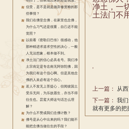
明白了，但表现出来的还是我慢。
净土，一
信受，是不是就是抛弃修资粮的那
土法门不
些事情？
我们在佛堂念佛，在家里也念佛，
为什么习气还是很重，自己还不能
觉照？
以前看《密勒日巴传》很感动，他
那种精进求道求空性的决心，一般
人无法想象，根本做不到。
净土法门的信心必具名号。我们净
土宗肯定是专念南无阿弥陀佛，因
'
为我们有这个信心啊。但是其他念
佛的人未必有这个信心。
若人不发无上菩提心，但闻彼国土
上一篇：
从西
受乐无间，为乐故愿生，亦当不得
下一篇：
我们
往生也。昙鸾大师这句话怎么理
解？
就有更多的把
为什么不赞成我们念佛计数？
佛号是从心中出来的吗？我们能不
能把念佛当做往生的手段？