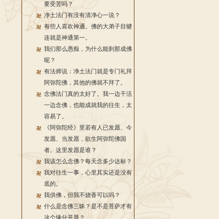
要受苦吗？
净土法门有没有清净心一说？
有些人喜欢神通。佛的大弟子目犍
连就是神通第一。
我们那么愚痴，为什么能刹那成佛
呢？
有法师说：净土法门就是专门礼拜
阿弥陀佛，其他的佛就不拜了。
念佛法门真的太好了。我一边干活
一边念佛，也能成就我的往生，太
容易了。
《阿弥陀经》里若有人已发愿、今
发愿、当发愿，欲生阿弥陀佛国
者。这里发愿是谁？
我该怎么念佛？每天念多少达标？
我对往生一事，心里其实还是没有
底的。
我供佛，但我不烧香可以吗？
什么是念佛三昧？是不是菩萨才有
这个缘分开显？