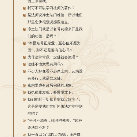
债主来拉我。
我可不可以学习祖师的著作？
某法师说净土法门难信，所以他们
那里念佛很强调感应道交。
净土法门就是以名号功德来开显我
们的功德，是吗？
“本愿名号正定业，至心信乐愿为
因”，那不还是要有信心吗？
为什么常常我一念佛就会流泪？
读经不懂意思有用吗？
不少人好像看不起净土宗，认为没
有修行，就是念念佛。
密宗里也有改写佛经的现象。
我执很难发现，要慢慢放下。
我们能把一切都看空就没烦恼了。
这是需要我们常听闻佛法才能得到
的吧？
“平时不烧香，临时抱佛脚。”这种
说法对不对？
我一直以为“愿以此功德，庄严佛