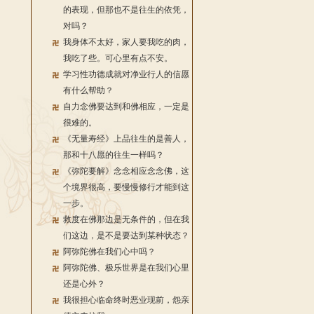
的表现，但那也不是往生的依凭，
对吗？
我身体不太好，家人要我吃的肉，
我吃了些。可心里有点不安。
学习性功德成就对净业行人的信愿
有什么帮助？
自力念佛要达到和佛相应，一定是
很难的。
《无量寿经》上品往生的是善人，
那和十八愿的往生一样吗？
《弥陀要解》念念相应念念佛，这
个境界很高，要慢慢修行才能到这
一步。
救度在佛那边是无条件的，但在我
们这边，是不是要达到某种状态？
阿弥陀佛在我们心中吗？
阿弥陀佛、极乐世界是在我们心里
还是心外？
我很担心临命终时恶业现前，怨亲