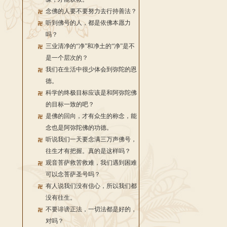
念佛的人要不要努力去行持善法？
听到佛号的人，都是依佛本愿力
吗？
三业清净的“净”和净土的“净”是不
是一个层次的？
我们在生活中很少体会到弥陀的恩
德。
科学的终极目标应该是和阿弥陀佛
的目标一致的吧？
是佛的回向，才有众生的称念，能
念也是阿弥陀佛的功德。
听说我们一天要念满三万声佛号，
往生才有把握。真的是这样吗？
观音菩萨救苦救难，我们遇到困难
可以念菩萨圣号吗？
有人说我们没有信心，所以我们都
没有往生。
不要诽谤正法，一切法都是好的，
对吗？