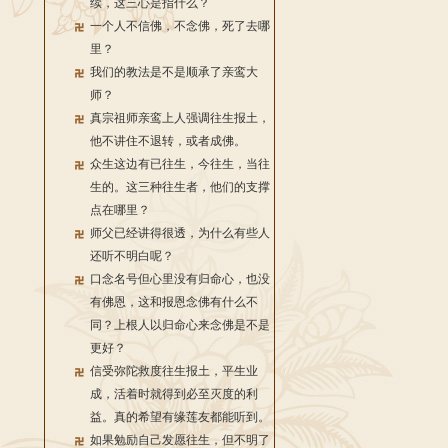
续，这三心是指什么？
一个人不信佛，不念佛，死了去哪
里？
我们的教法是不是顺承了亲鸾大
师？
真宗祖师亲鸾上人强调往生报土，
他不讲住不退转，或者成佛。
众生这边有已往生，今往生，当往
生的。这三种往生者，他们的支撑
点在哪里？
师父已经讲得很透，为什么有些人
还听不明白呢？
口念名号但心里没有归命心，也没
有佛恩，这和报恩念佛有什么不
同？上根人以归命心来念佛是不是
更好？
信受弥陀救度往生报土，平生业
成，活着时就得到必至灭度的利
益。真的希望有缘莲友都能听到。
如果勉励自己发愿往生，但不明了