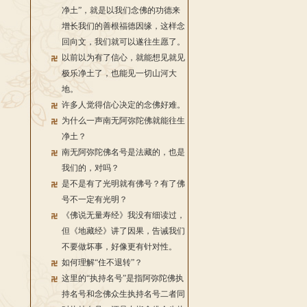
净土”，就是以我们念佛的功德来
增长我们的善根福德因缘，这样念
回向文，我们就可以遂往生愿了。
以前以为有了信心，就能想见就见
极乐净土了，也能见一切山河大
地。
许多人觉得信心决定的念佛好难。
为什么一声南无阿弥陀佛就能往生
净土？
南无阿弥陀佛名号是法藏的，也是
我们的，对吗？
是不是有了光明就有佛号？有了佛
号不一定有光明？
《佛说无量寿经》我没有细读过，
但《地藏经》讲了因果，告诫我们
不要做坏事，好像更有针对性。
如何理解“住不退转”？
这里的“执持名号”是指阿弥陀佛执
持名号和念佛众生执持名号二者同