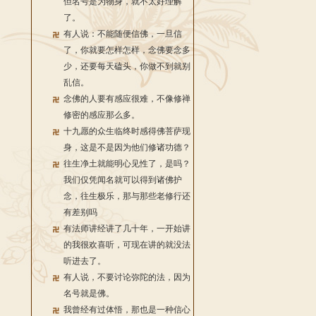
但名号是为物身，就不太好理解
了。
有人说：不能随便信佛，一旦信
了，你就要怎样怎样，念佛要念多
少，还要每天磕头，你做不到就别
乱信。
念佛的人要有感应很难，不像修禅
修密的感应那么多。
十九愿的众生临终时感得佛菩萨现
身，这是不是因为他们修诸功德？
往生净土就能明心见性了，是吗？
我们仅凭闻名就可以得到诸佛护
念，往生极乐，那与那些老修行还
有差别吗
有法师讲经讲了几十年，一开始讲
的我很欢喜听，可现在讲的就没法
听进去了。
有人说，不要讨论弥陀的法，因为
名号就是佛。
我曾经有过体悟，那也是一种信心