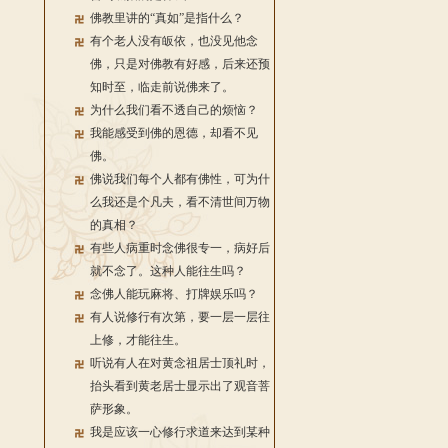
佛教里讲的“真如”是指什么？
有个老人没有皈依，也没见他念
佛，只是对佛教有好感，后来还预
知时至，临走前说佛来了。
为什么我们看不透自己的烦恼？
我能感受到佛的恩德，却看不见
佛。
佛说我们每个人都有佛性，可为什
么我还是个凡夫，看不清世间万物
的真相？
有些人病重时念佛很专一，病好后
就不念了。这种人能往生吗？
念佛人能玩麻将、打牌娱乐吗？
有人说修行有次第，要一层一层往
上修，才能往生。
听说有人在对黄念祖居士顶礼时，
抬头看到黄老居士显示出了观音菩
萨形象。
我是应该一心修行求道来达到某种