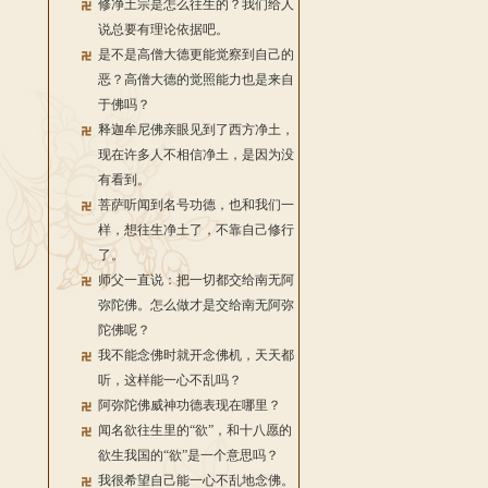
修净土宗是怎么往生的？我们给人
说总要有理论依据吧。
是不是高僧大德更能觉察到自己的
恶？高僧大德的觉照能力也是来自
于佛吗？
释迦牟尼佛亲眼见到了西方净土，
现在许多人不相信净土，是因为没
有看到。
菩萨听闻到名号功德，也和我们一
样，想往生净土了，不靠自己修行
了。
师父一直说：把一切都交给南无阿
弥陀佛。怎么做才是交给南无阿弥
陀佛呢？
我不能念佛时就开念佛机，天天都
听，这样能一心不乱吗？
阿弥陀佛威神功德表现在哪里？
闻名欲往生里的“欲”，和十八愿的
欲生我国的“欲”是一个意思吗？
我很希望自己能一心不乱地念佛。