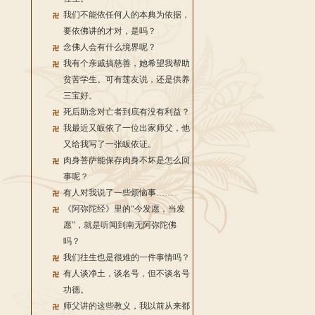
我们不能依任何人的本典为依据，
要依佛讲的才对，是吗？
念佛人会有什么境界呢？
我有个亲戚搞慈善，她希望我帮助
贫苦学生。可有莲友说，还是供养
三宝好。
死后助念对亡者到底有没有利益？
我最近又皈依了一位出家师父，他
又给我写了一张皈依证。
肉身菩萨能保存肉身不坏是怎么回
事呢？
有人对我说了一些烦恼事……
《阿弥陀经》里的“今发愿，当发
愿”，就是听闻到南无阿弥陀佛
吗？
我们往生也是很难的一件事情吗？
有人谈净土，谈名号，但不谈名号
功德。
师父讲的这些教义，我以前从来都