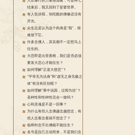
大众修行的力量很温暖，可是禅七
结束后，我又回到了娑婆世界。
有人告诉我，弥陀殿的佛像还没有
开光。
众生总是认为这个肉身是“我”，很
难放下它。
许多念佛人，其实都不一定想马上
往生的。
大悲即是出世善根，我们是否必须
要发大悲心才能往生？
如何理解“正道大慈悲”？
“平等无为法身”和“虚无之身无极之
体”有没有区别呢？
如何理解“果中说因，过闻为信”？
圣种性和性种性完全一致吗？
心和灵魂是不是一回事？
为什么有些人念佛越念越想念，有
些人念着念着就不想念了？
临终时念不出佛能不能往生？
名号是自己主动而来，不是我们念