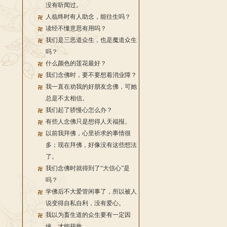
没有听闻过。
人临终时有人助念，能往生吗？
读经不懂意思有用吗？
我们是三恶道众生，也是魔道众生
吗？
什么颜色的莲花最好？
我们念佛时，要不要想着消业障？
我一直在劝我的好朋友念佛，可她
总是不太相信。
我们起了骄慢心怎么办？
有些人念佛只是想得人天福报。
以前我拜佛，心里祈求的事情很
多；现在拜佛，好像没有这些想法
了。
我们念佛时就得到了“大信心”是
吗？
学佛后不大爱管闲事了，所以被人
说变得自私自利，没有爱心。
我以为畜生道的众生要有一定因
缘，才能获救。