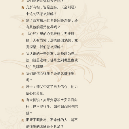
我们能遇到弥勒菩萨吗？
凡所有相，皆是虚妄。《金刚经》
中这句话怎么理解？
除了西方极乐世界是寂静涅槃，还
有其他的涅槃世界吗？
《心经》里的心无挂碍，无挂碍
故，无有恐怖，远离颠倒梦想，究
竟涅槃。我们怎么理解？
我认识的一些莲友，法师以为净土
法门就是这样，佛号念到哪里也就
明白到哪里。
我们是信心往生？还是念佛往生
呢？
居士：师父否定了自力信心、他力
信心的分别。
有大德说：如果贪恋净土安乐而向
往，也不能往生。如何归命阿弥陀
佛？
那些不顺佛愿、不念佛的人，是不
是往生的因缘还不具足？