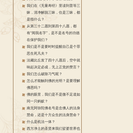
我们在《无量寿经》里读到普等三
昧，清净解脱三昧，住是三昧，都
是指什么？
从第三十二愿到第四十八愿，都
有“闻我名字”，是不是名号的功德
在保护我们？
我们是不是要时时提醒自己是个罪
恶生死凡夫？
法藏比丘发了四十八愿后，空中就
响起决定必成，无上正觉的赞言？
我们怎么破除习气呢？
怎么才能触到佛的光明？是要理解
佛恩吗？
佛的眼里，我们是不是微不足道如
同一只蚂蚁？
南无阿弥陀佛名号是念佛人的法身
慧命，还是十方众生的法身慧命？
什么是机法一体？
西方净土的圣贤来我们娑婆世界也