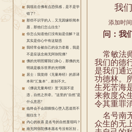
我
我现在念佛有点恐惧感，是不是学
错了?
那些不识字的人，又无因缘听闻本
添加时间：2
愿，那他们怎么往生?
问：我们
你怎么知道他们没有如是信解？这
其实是你心中有这疑惑
我经常会被自己的业力牵着，我是
常敏法师
不是应该念南无阿弥陀佛?
我们的德
佛的光明照耀我们身心，那佛的光
明就是极乐世界的光明啊
是我们通
居士：我觉得《无量寿经》的原译
功德林。
本和“汇集本”，差别不大。
生死苦海
《佛说无量寿经》里“其国不逆
来救度众
违，自然之所牵。”这里的“自然”是
令其重罪
什么意思?
临终会不会因嗔恨心堕入恶道而不
名号南无
能往生？
众生的无
内心的欢喜 是名号的自然显现吗？
南无阿弥陀佛本愿名号没有区别，