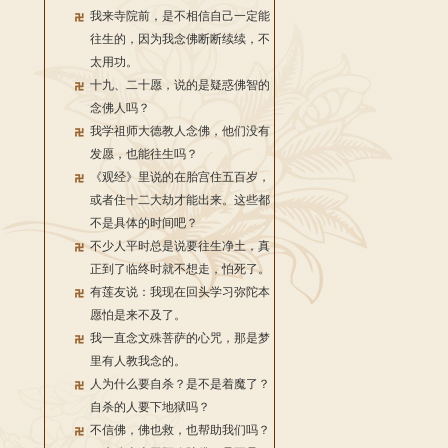
我来寺院前，是不相信自己一定能
往生的，因为我念佛断断续续，不
太用功。
十九、二十愿，说的是疑惑佛智的
念佛人吗？
我学祖师大德教人念佛，他们没有
发愿，也能往生吗？
《观经》里说的在胎宫住五百岁，
或者住十二大劫才能出来。这些都
不是具体的时间吧？
不少人平时总是说要往生净土，真
正到了临终时就不想走，怕死了。
有莲友说：我现在回头学习弥陀本
愿怕是来不及了。
我一直念文殊菩萨的心咒，那是梦
里有人教我念的。
人为什么要自杀？是不是着魔了？
自杀的人要下地狱吗？
不信佛，佛也救，也帮助我们吗？