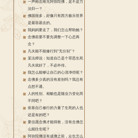
一声称念南无阿弥陀佛，是不是万
法归一？
佛国很多，好像只有西方极乐世界
是最容易去的。
我妈妈要走了，我们怎么帮助她？
念佛前要不要先调整一下心态再
念？
凡夫能不能修行到“无分别”？
某法师说：知道自己是个罪恶生死
凡夫就好了，不必外传。
我怎么能够让自己的心清净些呢？
念佛多少真的没有差别吗？我总有
点想不通。
人的性别、相貌也是随业力变化而
不同吧？
依靠自己修行的力量了生死的人也
还是有的吧？
要信愿念佛才能得救，没有念佛怎
么能往生呢？
阿弥陀佛没有成佛之前，众生怎么