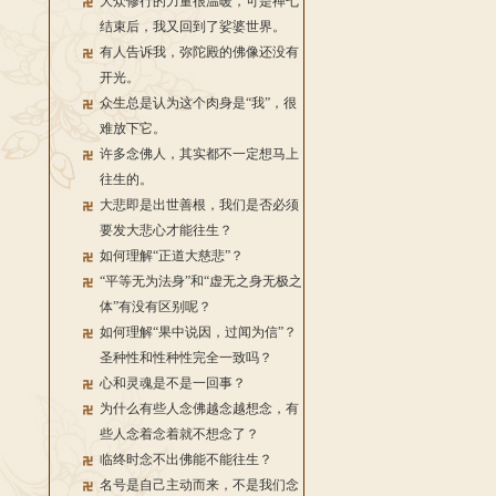
大众修行的力量很温暖，可是禅七
结束后，我又回到了娑婆世界。
有人告诉我，弥陀殿的佛像还没有
开光。
众生总是认为这个肉身是“我”，很
难放下它。
许多念佛人，其实都不一定想马上
往生的。
大悲即是出世善根，我们是否必须
要发大悲心才能往生？
如何理解“正道大慈悲”？
“平等无为法身”和“虚无之身无极之
体”有没有区别呢？
如何理解“果中说因，过闻为信”？
圣种性和性种性完全一致吗？
心和灵魂是不是一回事？
为什么有些人念佛越念越想念，有
些人念着念着就不想念了？
临终时念不出佛能不能往生？
名号是自己主动而来，不是我们念