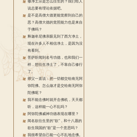
修净土宗是怎么往生的？我们给人
说总要有理论依据吧。
是不是高僧大德更能觉察到自己的
恶？高僧大德的觉照能力也是来自
于佛吗？
释迦牟尼佛亲眼见到了西方净土，
现在许多人不相信净土，是因为没
有看到。
菩萨听闻到名号功德，也和我们一
样，想往生净土了，不靠自己修行
了。
师父一直说：把一切都交给南无阿
弥陀佛。怎么做才是交给南无阿弥
陀佛呢？
我不能念佛时就开念佛机，天天都
听，这样能一心不乱吗？
阿弥陀佛威神功德表现在哪里？
闻名欲往生里的“欲”，和十八愿的
欲生我国的“欲”是一个意思吗？
我很希望自己能一心不乱地念佛。