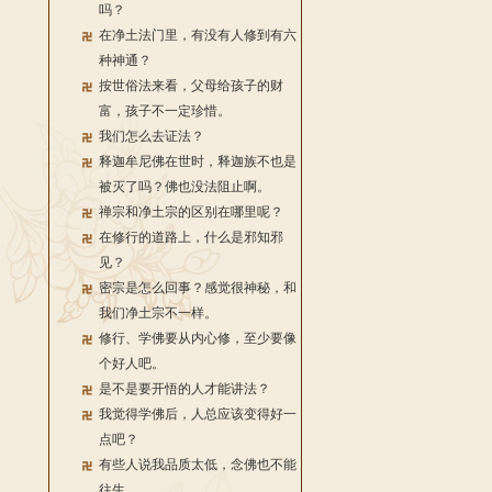
吗？
在净土法门里，有没有人修到有六
种神通？
按世俗法来看，父母给孩子的财
富，孩子不一定珍惜。
我们怎么去证法？
释迦牟尼佛在世时，释迦族不也是
被灭了吗？佛也没法阻止啊。
禅宗和净土宗的区别在哪里呢？
在修行的道路上，什么是邪知邪
见？
密宗是怎么回事？感觉很神秘，和
我们净土宗不一样。
修行、学佛要从内心修，至少要像
个好人吧。
是不是要开悟的人才能讲法？
我觉得学佛后，人总应该变得好一
点吧？
有些人说我品质太低，念佛也不能
往生。