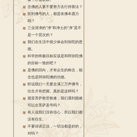
念佛的人要不要努力去行持善法？
听到佛号的人，都是依佛本愿力
吗？
三业清净的“净”和净土的“净”是不
是一个层次的？
我们在生活中很少体会到弥陀的恩
德。
科学的终极目标应该是和阿弥陀佛
的目标一致的吧？
是佛的回向，才有众生的称念，能
念也是阿弥陀佛的功德。
听说我们一天要念满三万声佛号，
往生才有把握。真的是这样吗？
观音菩萨救苦救难，我们遇到困难
可以念菩萨圣号吗？
有人说我们没有信心，所以我们都
没有往生。
不要诽谤正法，一切法都是好的，
对吗？