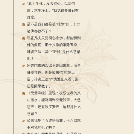
“真为生死，发菩提心。以深信
愿，求生净土。”我觉得要做到有
难度。
是不是我们都是被“唯除”的，十方
诸佛都救不了？
罪恶凡夫只要回心念佛，都能得到
佛的救度。那十八愿的唯除五逆，
诽谤正法，其中“唯除”是什么意思
呢？
阿弥陀佛的宏愿不是因果教，而是
佛要救你。但是如果把“唯除五
逆，诽谤正法”作为遮止来看，那
还是因果教了。
《无量寿经》里说：极乐世界的八
功德水，能听闻到空无我声，大慈
悲声，还有波罗蜜声，这都是什么
意思？
如果我犯了五逆谤法罪，十八愿就
不对我的机了吗？