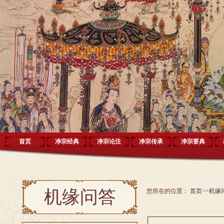
首页
净宗经典
净宗论注
净宗传承
净宗要典
机缘问答
您所在的位置：
首页
>>
机缘