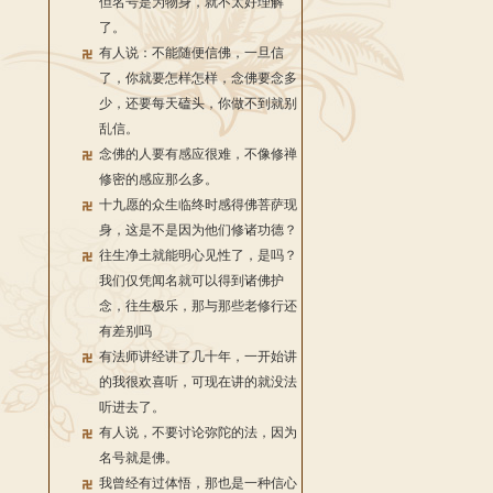
但名号是为物身，就不太好理解
了。
有人说：不能随便信佛，一旦信
了，你就要怎样怎样，念佛要念多
少，还要每天磕头，你做不到就别
乱信。
念佛的人要有感应很难，不像修禅
修密的感应那么多。
十九愿的众生临终时感得佛菩萨现
身，这是不是因为他们修诸功德？
往生净土就能明心见性了，是吗？
我们仅凭闻名就可以得到诸佛护
念，往生极乐，那与那些老修行还
有差别吗
有法师讲经讲了几十年，一开始讲
的我很欢喜听，可现在讲的就没法
听进去了。
有人说，不要讨论弥陀的法，因为
名号就是佛。
我曾经有过体悟，那也是一种信心