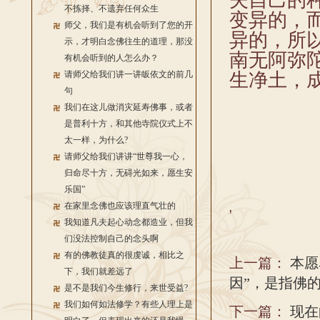
夫自己的
不拣择、不遗弃任何众生
变异的，
师父，我们是有机会听到了您的开
异的，所
示，才明白念佛往生的道理，那没
南无阿弥
有机会听到的人怎么办？
请师父给我们讲一讲皈依文的前几
生净土，
句
我们在这儿做消灾延寿佛事，或者
是普利十方，和其他寺院仪式上不
太一样，为什么?
请师父给我们讲讲“世尊我一心，
归命尽十方，无碍光如来，愿生安
乐国”
在家里念佛也应该理直气壮的
'
我知道凡夫起心动念都造业，但我
们没法控制自己的念头啊
有的佛教徒真的很虔诚，相比之
上一篇：
本愿
下，我们就差远了
因”，是指佛
是不是我们今生修行，来世受益?
我们如何如法修学？有些人理上是
下一篇：
现在