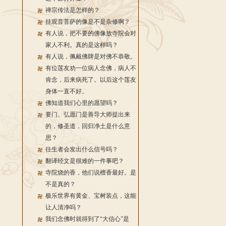
禅宗传法是怎样的？
挂观音菩萨的像是不是杂修啊？
有人说，把不要的佛像放寺院会对
家人不利。真的是这样吗？
有人说，佩戴佛牌是对佛不恭敬。
有位莲友劝一位病人念佛，病人不
肯念，后来病死了。以后这个莲友
身体一直不好。
佛知道我们心里的愿望吗？
要门、弘愿门是善导大师提出来
的，修圣道，回归净土是什么意
思？
往生者会发出什么信号吗？
翻译经文是很难的一件事吧？
寺院烧的香，他们说檀香最好。是
不是真的？
极乐世界有黄金、宝树装点，这能
让人清净吗？
我们念佛时就得到了“大信心”是