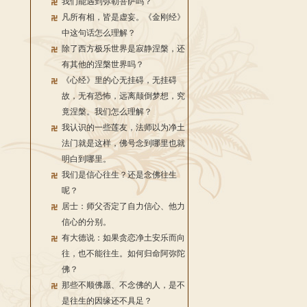
我们能遇到弥勒菩萨吗？
凡所有相，皆是虚妄。《金刚经》
中这句话怎么理解？
除了西方极乐世界是寂静涅槃，还
有其他的涅槃世界吗？
《心经》里的心无挂碍，无挂碍
故，无有恐怖，远离颠倒梦想，究
竟涅槃。我们怎么理解？
我认识的一些莲友，法师以为净土
法门就是这样，佛号念到哪里也就
明白到哪里。
我们是信心往生？还是念佛往生
呢？
居士：师父否定了自力信心、他力
信心的分别。
有大德说：如果贪恋净土安乐而向
往，也不能往生。如何归命阿弥陀
佛？
那些不顺佛愿、不念佛的人，是不
是往生的因缘还不具足？