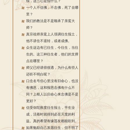
续，这三心是指什么？
一个人不信佛，不念佛，死了去哪
里？
我们的教法是不是顺承了亲鸾大
师？
真宗祖师亲鸾上人强调往生报土，
他不讲住不退转，或者成佛。
众生这边有已往生，今往生，当往
生的。这三种往生者，他们的支撑
点在哪里？
师父已经讲得很透，为什么有些人
还听不明白呢？
口念名号但心里没有归命心，也没
有佛恩，这和报恩念佛有什么不
同？上根人以归命心来念佛是不是
更好？
信受弥陀救度往生报土，平生业
成，活着时就得到必至灭度的利
益。真的希望有缘莲友都能听到。
如果勉励自己发愿往生，但不明了