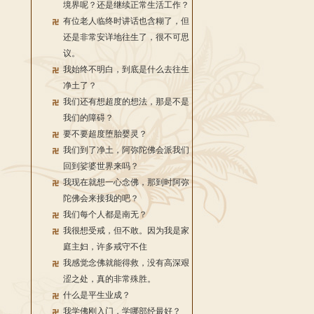
境界呢？还是继续正常生活工作？
有位老人临终时讲话也含糊了，但
还是非常安详地往生了，很不可思
议。
我始终不明白，到底是什么去往生
净土了？
我们还有想超度的想法，那是不是
我们的障碍？
要不要超度堕胎婴灵？
我们到了净土，阿弥陀佛会派我们
回到娑婆世界来吗？
我现在就想一心念佛，那到时阿弥
陀佛会来接我的吧？
我们每个人都是南无？
我很想受戒，但不敢。因为我是家
庭主妇，许多戒守不住
我感觉念佛就能得救，没有高深艰
涩之处，真的非常殊胜。
什么是平生业成？
我学佛刚入门，学哪部经最好？