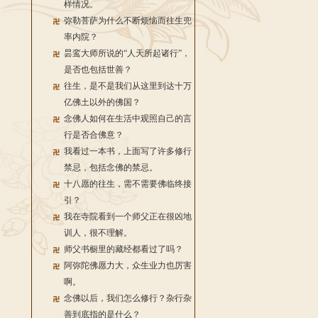
样情况。
弥勒菩萨为什么不断烦恼而往生兜
率内院？
昙鸾大师所说的“人天所起诸行”，
是否也包括世善？
往生，是不是我们从这里到达十万
亿佛土以外的佛国？
念佛人如何在生活中观照自己的言
行是否合佛意？
我看过一本书，上面写了许多修行
禁忌，包括念佛的禁忌。
十八愿的往生，需不需要佛临终接
引？
我在寺院看到一个师父正在很凶地
训人，很不理解。
师父书橱里的藏经都看过了吗？
阿弥陀佛愿力大，众生业力也厉害
啊。
念佛以后，我们怎么修行？杂行杂
善到底指的是什么？