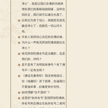
净土”，就是以我们念佛的功德来
增长我们的善根福德因缘，这样念
回向文，我们就可以遂往生愿了。
以前以为有了信心，就能想见就见
极乐净土了，也能见一切山河大
地。
许多人觉得信心决定的念佛好难。
为什么一声南无阿弥陀佛就能往生
净土？
南无阿弥陀佛名号是法藏的，也是
我们的，对吗？
是不是有了光明就有佛号？有了佛
号不一定有光明？
《佛说无量寿经》我没有细读过，
但《地藏经》讲了因果，告诫我们
不要做坏事，好像更有针对性。
如何理解“住不退转”？
这里的“执持名号”是指阿弥陀佛执
持名号和念佛众生执持名号二者同