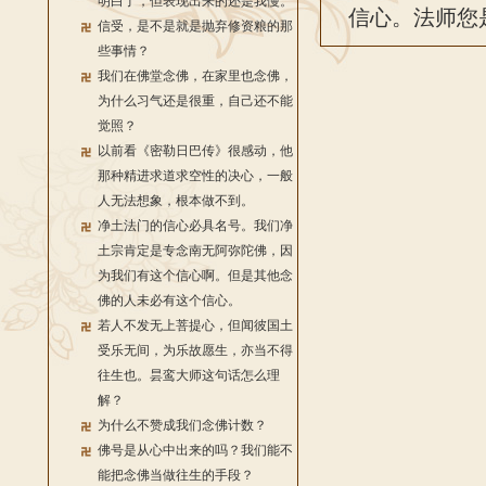
明白了，但表现出来的还是我慢。
信心。法师您
信受，是不是就是抛弃修资粮的那
些事情？
我们在佛堂念佛，在家里也念佛，
为什么习气还是很重，自己还不能
觉照？
以前看《密勒日巴传》很感动，他
那种精进求道求空性的决心，一般
人无法想象，根本做不到。
净土法门的信心必具名号。我们净
土宗肯定是专念南无阿弥陀佛，因
为我们有这个信心啊。但是其他念
佛的人未必有这个信心。
若人不发无上菩提心，但闻彼国土
受乐无间，为乐故愿生，亦当不得
往生也。昙鸾大师这句话怎么理
解？
为什么不赞成我们念佛计数？
佛号是从心中出来的吗？我们能不
能把念佛当做往生的手段？