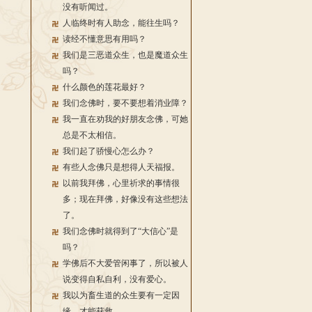
没有听闻过。
人临终时有人助念，能往生吗？
读经不懂意思有用吗？
我们是三恶道众生，也是魔道众生
吗？
什么颜色的莲花最好？
我们念佛时，要不要想着消业障？
我一直在劝我的好朋友念佛，可她
总是不太相信。
我们起了骄慢心怎么办？
有些人念佛只是想得人天福报。
以前我拜佛，心里祈求的事情很
多；现在拜佛，好像没有这些想法
了。
我们念佛时就得到了“大信心”是
吗？
学佛后不大爱管闲事了，所以被人
说变得自私自利，没有爱心。
我以为畜生道的众生要有一定因
缘，才能获救。