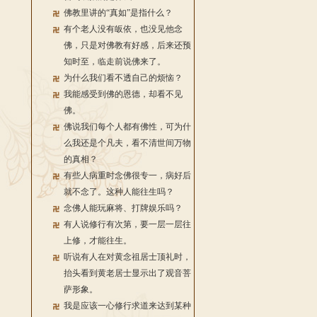
佛教里讲的“真如”是指什么？
有个老人没有皈依，也没见他念
佛，只是对佛教有好感，后来还预
知时至，临走前说佛来了。
为什么我们看不透自己的烦恼？
我能感受到佛的恩德，却看不见
佛。
佛说我们每个人都有佛性，可为什
么我还是个凡夫，看不清世间万物
的真相？
有些人病重时念佛很专一，病好后
就不念了。这种人能往生吗？
念佛人能玩麻将、打牌娱乐吗？
有人说修行有次第，要一层一层往
上修，才能往生。
听说有人在对黄念祖居士顶礼时，
抬头看到黄老居士显示出了观音菩
萨形象。
我是应该一心修行求道来达到某种