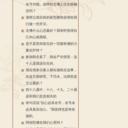
名号功德。这样的念佛人往生能确
定吗？
请师父就目前的新型肺炎疫情给我
们做一些开示。
念佛什么心态最好？我有时觉得自
己内心很黑暗。
是不是世间发生的一切都有佛的力
量在护持？
参加助念多了，就会产生错觉：这
个人是我送往生的。
现在很多出家人都在做助念这事，
在这方面研究、下功夫。法师您是
怎么看的？
四十八愿中，十八、十九、二十愿
是和我们息息相关的
有句话说“信心必具名号，名号未
必具真实信心。”我觉得也是有依
据的。
阿弥陀佛在我们心里吗？