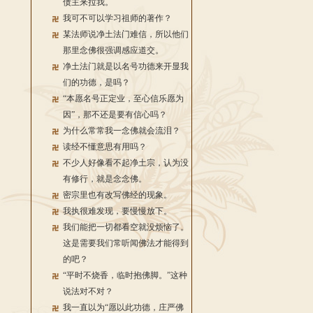
债主来拉我。
我可不可以学习祖师的著作？
某法师说净土法门难信，所以他们
那里念佛很强调感应道交。
净土法门就是以名号功德来开显我
们的功德，是吗？
“本愿名号正定业，至心信乐愿为
因”，那不还是要有信心吗？
为什么常常我一念佛就会流泪？
读经不懂意思有用吗？
不少人好像看不起净土宗，认为没
有修行，就是念念佛。
密宗里也有改写佛经的现象。
我执很难发现，要慢慢放下。
我们能把一切都看空就没烦恼了。
这是需要我们常听闻佛法才能得到
的吧？
“平时不烧香，临时抱佛脚。”这种
说法对不对？
我一直以为“愿以此功德，庄严佛