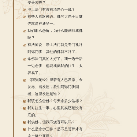
要受苦吗？
净土法门有没有清净心一说？
有些人喜欢神通。佛的大弟子目犍
连就是神通第一。
我们那么愚痴，为什么能刹那成佛
呢？
有法师说：净土法门就是专门礼拜
阿弥陀佛，其他的佛就不拜了。
念佛法门真的太好了。我一边干活
一边念佛，也能成就我的往生，太
容易了。
《阿弥陀经》里若有人已发愿、今
发愿、当发愿，欲生阿弥陀佛国
者。这里发愿是谁？
我该怎么念佛？每天念多少达标？
我对往生一事，心里其实还是没有
底的。
我供佛，但我不烧香可以吗？
什么是念佛三昧？是不是菩萨才有
这个缘分开显？