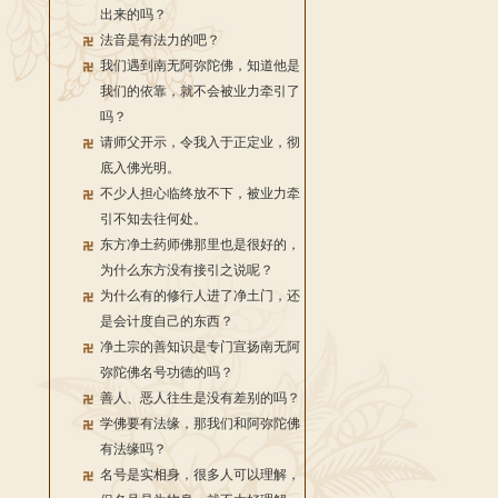
出来的吗？
法音是有法力的吧？
我们遇到南无阿弥陀佛，知道他是
我们的依靠，就不会被业力牵引了
吗？
请师父开示，令我入于正定业，彻
底入佛光明。
不少人担心临终放不下，被业力牵
引不知去往何处。
东方净土药师佛那里也是很好的，
为什么东方没有接引之说呢？
为什么有的修行人进了净土门，还
是会计度自己的东西？
净土宗的善知识是专门宣扬南无阿
弥陀佛名号功德的吗？
善人、恶人往生是没有差别的吗？
学佛要有法缘，那我们和阿弥陀佛
有法缘吗？
名号是实相身，很多人可以理解，