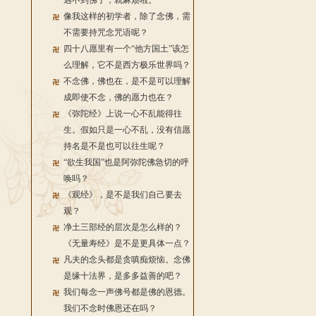
遇不到佛了，就麻烦啦。
像我这样的初学者，除了念佛，需
不需要持咒念咒语呢？
四十八愿里有一个“他方国土”该怎
么理解，它不是西方极乐世界吗？
不念佛，佛也在，是不是可以理解
成即使不念，佛的愿力也在？
《弥陀经》上说一心不乱能得往
生。假如只是一心不乱，没有信愿
持名是不是也可以往生呢？
“欲生我国”也是阿弥陀佛急切的呼
唤吗？
《观经》，是不是我们自己要去
观？
净土三部经的层次是怎么样的？
《无量寿经》是不是更具体一点？
凡夫的念头都是贪嗔痴烦恼。念佛
是缘十法界，是多多益善的吧？
我们每念一声佛号都是佛的恩德。
我们不念时佛恩还在吗？