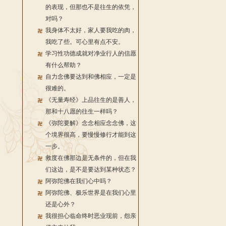
的表现，但那也不是往生的依凭，
对吗？
我身体不太好，家人要我吃的肉，
我吃了些。可心里有点不安。
学习性功德成就对净业行人的信愿
有什么帮助？
自力念佛要达到和佛相应，一定是
很难的。
《无量寿经》上品往生的是善人，
那和十八愿的往生一样吗？
《弥陀要解》念念相应念念佛，这
个境界很高，要慢慢修行才能到这
一步。
救度在佛那边是无条件的，但在我
们这边，是不是要达到某种状态？
阿弥陀佛在我们心中吗？
阿弥陀佛、极乐世界是在我们心里
还是心外？
我很担心临命终时恶业现前，怨亲