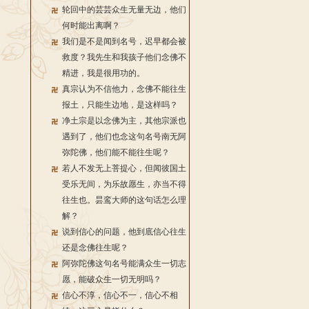
轮回中的芸芸众生无量无边，他们
何时能出离啊？
我们是不是闻到名号，迟早都会被
救度？我先生和我孩子他们念佛不
精进，我是很用功的。
真宗认为不信他力，念佛不能往生
报土，只能生边地，是这样吗？
净土宗是以念佛为主，其他宗派也
遇到了，他们也念这句名号南无阿
弥陀佛，他们能不能往生呢？
若人不发无上菩提心，但闻彼国土
受乐无间，为乐故愿生，亦当不得
往生也。昙鸾大师的这句话怎么理
解？
说到信心的问题，他到底信心往生
还是念佛往生呢？
阿弥陀佛这句名号能满众生一切志
愿，能破众生一切无明吗？
信心不淳，信心不一，信心不相