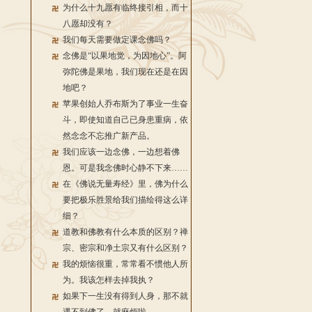
为什么十九愿有临终接引相，而十
八愿却没有？
我们每天需要做定课念佛吗？
念佛是“以果地觉，为因地心”。阿
弥陀佛是果地，我们现在还是在因
地吧？
苹果创始人乔布斯为了事业一生奋
斗，即使知道自己已身患重病，依
然念念不忘推广新产品。
我们应该一边念佛，一边想着佛
恩。可是我念佛时心静不下来……
在《佛说无量寿经》里，佛为什么
要把极乐胜景给我们描绘得这么详
细？
道教和佛教有什么本质的区别？禅
宗、密宗和净土宗又有什么区别？
我的烦恼很重，常常看不惯他人所
为。我该怎样去掉我执？
如果下一生没有得到人身，那不就