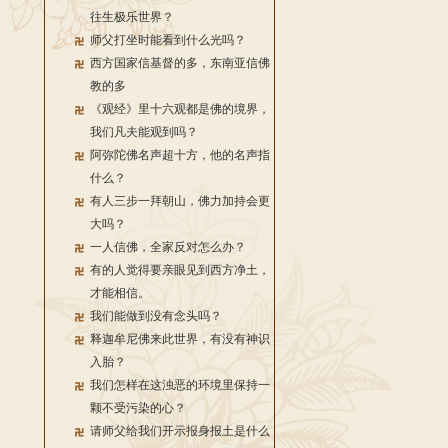
往生极乐世界？
师父打坐时能看到什么光吗？
西方国家信基督的多，东南亚信佛
教的多
《观经》里十六观都是佛的境界，
我们凡夫能观到吗？
阿弥陀佛名声超十方，他的名声指
什么？
有人三步一拜朝山，佛力加持会更
大吗？
一人信佛，全家反对怎么办？
有的人觉得要亲眼见到西方净土，
才能相信。
我们能做到没有念头吗？
释迦牟尼佛来此世界，有没有神识
入胎？
我们怎样在这浊恶的环境里保持一
颗不受污染的心？
请师父给我们开示报身报土是什么