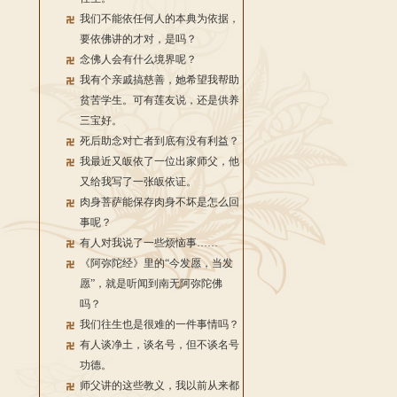
我们不能依任何人的本典为依据，
要依佛讲的才对，是吗？
念佛人会有什么境界呢？
我有个亲戚搞慈善，她希望我帮助
贫苦学生。可有莲友说，还是供养
三宝好。
死后助念对亡者到底有没有利益？
我最近又皈依了一位出家师父，他
又给我写了一张皈依证。
肉身菩萨能保存肉身不坏是怎么回
事呢？
有人对我说了一些烦恼事……
《阿弥陀经》里的“今发愿，当发
愿”，就是听闻到南无阿弥陀佛
吗？
我们往生也是很难的一件事情吗？
有人谈净土，谈名号，但不谈名号
功德。
师父讲的这些教义，我以前从来都