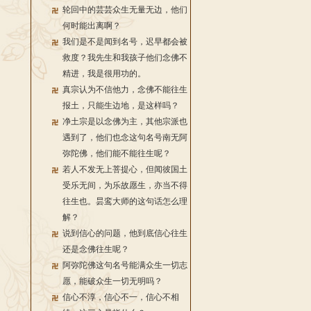
轮回中的芸芸众生无量无边，他们
何时能出离啊？
我们是不是闻到名号，迟早都会被
救度？我先生和我孩子他们念佛不
精进，我是很用功的。
真宗认为不信他力，念佛不能往生
报土，只能生边地，是这样吗？
净土宗是以念佛为主，其他宗派也
遇到了，他们也念这句名号南无阿
弥陀佛，他们能不能往生呢？
若人不发无上菩提心，但闻彼国土
受乐无间，为乐故愿生，亦当不得
往生也。昙鸾大师的这句话怎么理
解？
说到信心的问题，他到底信心往生
还是念佛往生呢？
阿弥陀佛这句名号能满众生一切志
愿，能破众生一切无明吗？
信心不淳，信心不一，信心不相