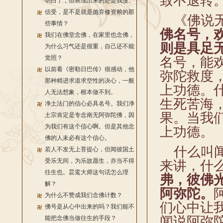
致不退转
明白了，但表现出来的还是我慢。
信受，是不是就是抛弃修资粮的那
《佛说无
些事情？
佛名号，
我们在佛堂念佛，在家里也念佛，
则是具足
为什么习气还是很重，自己还不能
觉照？
名号，能
以前看《密勒日巴传》很感动，他
弥陀救度
那种精进求道求空性的决心，一般
上功德。
人无法想象，根本做不到。
生死苦海
净土法门的信心必具名号。我们净
果。当我
土宗肯定是专念南无阿弥陀佛，因
为我们有这个信心啊。但是其他念
上功德。
佛的人未必有这个信心。
什么叫闻
若人不发无上菩提心，但闻彼国土
受乐无间，为乐故愿生，亦当不得
来讲，什
往生也。昙鸾大师这句话怎么理
弗，彼佛
解？
阿弥陀。
为什么不赞成我们念佛计数？
们心中让
佛号是从心中出来的吗？我们能不
闻说阿弥
能把念佛当做往生的手段？