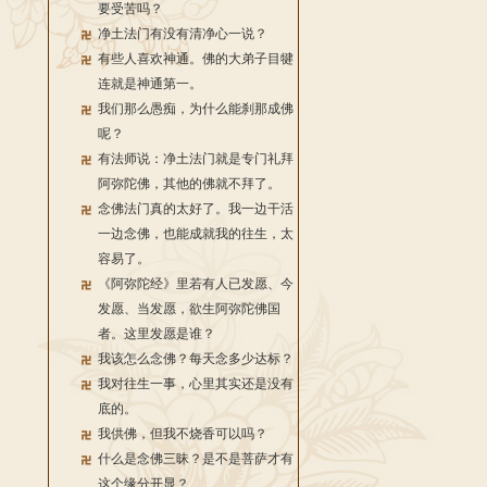
要受苦吗？
净土法门有没有清净心一说？
有些人喜欢神通。佛的大弟子目犍
连就是神通第一。
我们那么愚痴，为什么能刹那成佛
呢？
有法师说：净土法门就是专门礼拜
阿弥陀佛，其他的佛就不拜了。
念佛法门真的太好了。我一边干活
一边念佛，也能成就我的往生，太
容易了。
《阿弥陀经》里若有人已发愿、今
发愿、当发愿，欲生阿弥陀佛国
者。这里发愿是谁？
我该怎么念佛？每天念多少达标？
我对往生一事，心里其实还是没有
底的。
我供佛，但我不烧香可以吗？
什么是念佛三昧？是不是菩萨才有
这个缘分开显？