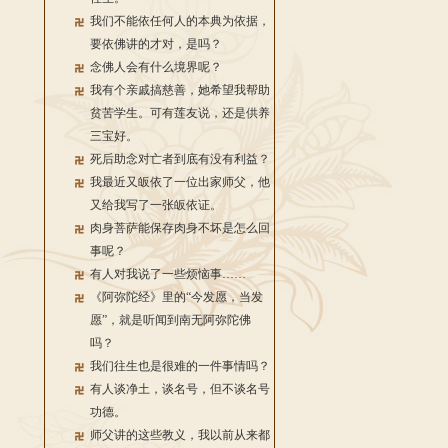
我们不能依任何人的本典为依据，
要依佛讲的才对，是吗？
念佛人会有什么境界呢？
我有个亲戚搞慈善，她希望我帮助
贫苦学生。可有莲友说，还是供养
三宝好。
死后助念对亡者到底有没有利益？
我最近又皈依了一位出家师父，他
又给我写了一张皈依证。
肉身菩萨能保存肉身不坏是怎么回
事呢？
有人对我说了一些烦恼事……
《阿弥陀经》里的“今发愿，当发
愿”，就是听闻到南无阿弥陀佛
吗？
我们往生也是很难的一件事情吗？
有人谈净土，谈名号，但不谈名号
功德。
师父讲的这些教义，我以前从来都