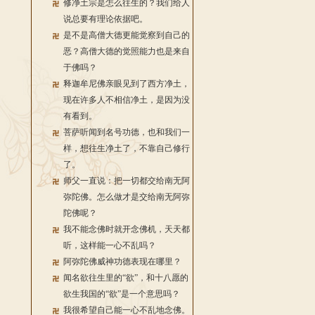
修净土宗是怎么往生的？我们给人
说总要有理论依据吧。
是不是高僧大德更能觉察到自己的
恶？高僧大德的觉照能力也是来自
于佛吗？
释迦牟尼佛亲眼见到了西方净土，
现在许多人不相信净土，是因为没
有看到。
菩萨听闻到名号功德，也和我们一
样，想往生净土了，不靠自己修行
了。
师父一直说：把一切都交给南无阿
弥陀佛。怎么做才是交给南无阿弥
陀佛呢？
我不能念佛时就开念佛机，天天都
听，这样能一心不乱吗？
阿弥陀佛威神功德表现在哪里？
闻名欲往生里的“欲”，和十八愿的
欲生我国的“欲”是一个意思吗？
我很希望自己能一心不乱地念佛。