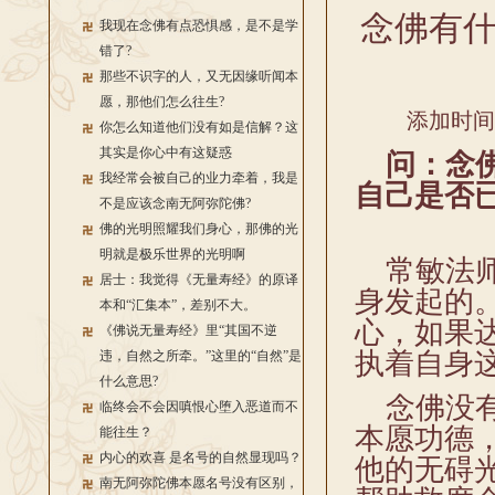
念佛有
我现在念佛有点恐惧感，是不是学
错了?
那些不识字的人，又无因缘听闻本
愿，那他们怎么往生?
添加时间：2
你怎么知道他们没有如是信解？这
其实是你心中有这疑惑
问：念
我经常会被自己的业力牵着，我是
自己是否
不是应该念南无阿弥陀佛?
佛的光明照耀我们身心，那佛的光
明就是极乐世界的光明啊
常敏法师
居士：我觉得《无量寿经》的原译
身发起的
本和“汇集本”，差别不大。
心，如果
《佛说无量寿经》里“其国不逆
执着自身
违，自然之所牵。”这里的“自然”是
什么意思?
念佛没有
临终会不会因嗔恨心堕入恶道而不
本愿功德
能往生？
内心的欢喜 是名号的自然显现吗？
他的无碍
南无阿弥陀佛本愿名号没有区别，