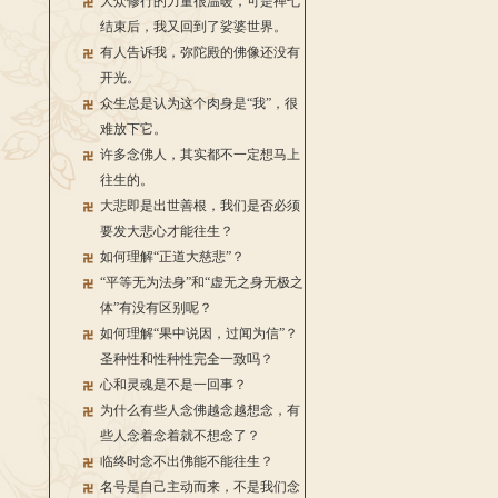
大众修行的力量很温暖，可是禅七
结束后，我又回到了娑婆世界。
有人告诉我，弥陀殿的佛像还没有
开光。
众生总是认为这个肉身是“我”，很
难放下它。
许多念佛人，其实都不一定想马上
往生的。
大悲即是出世善根，我们是否必须
要发大悲心才能往生？
如何理解“正道大慈悲”？
“平等无为法身”和“虚无之身无极之
体”有没有区别呢？
如何理解“果中说因，过闻为信”？
圣种性和性种性完全一致吗？
心和灵魂是不是一回事？
为什么有些人念佛越念越想念，有
些人念着念着就不想念了？
临终时念不出佛能不能往生？
名号是自己主动而来，不是我们念