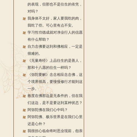
的表现，但那也不是往生的依凭，
对吗？
我身体不太好，家人要我吃的肉，
我吃了些。可心里有点不安。
学习性功德成就对净业行人的信愿
有什么帮助？
自力念佛要达到和佛相应，一定是
很难的。
《无量寿经》上品往生的是善人，
那和十八愿的往生一样吗？
《弥陀要解》念念相应念念佛，这
个境界很高，要慢慢修行才能到这
一步。
救度在佛那边是无条件的，但在我
们这边，是不是要达到某种状态？
阿弥陀佛在我们心中吗？
阿弥陀佛、极乐世界是在我们心里
还是心外？
我很担心临命终时恶业现前，怨亲