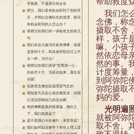
帮助救度
不拣择、不遗弃任何众生
师父，我们是有机会听到了您的开
我们怎么
示，才明白念佛往生的道理，那没
念佛，称
有机会听到的人怎么办？
摄取不舍
请师父给我们讲一讲皈依文的前几
样，孩子
句
嘛。小孩
我们在这儿做消灾延寿佛事，或者
是普利十方，和其他寺院仪式上不
然依恋母
太一样，为什么?
然的事。
请师父给我们讲讲“世尊我一心，
计度筹量
归命尽十方，无碍光如来，愿生安
到阿弥陀
乐国”
在家里念佛也应该理直气壮的
弥陀摄取
我知道凡夫起心动念都造业，但我
妈的爱。
们没法控制自己的念头啊
有的佛教徒真的很虔诚，相比之
光明遍
下，我们就差远了
就被阿弥
是不是我们今生修行，来世受益?
取不舍。
我们如何如法修学？有些人理上是