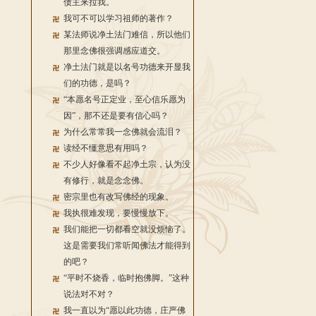
债主来拉我。
我可不可以学习祖师的著作？
某法师说净土法门难信，所以他们
那里念佛很强调感应道交。
净土法门就是以名号功德来开显我
们的功德，是吗？
“本愿名号正定业，至心信乐愿为
因”，那不还是要有信心吗？
为什么常常我一念佛就会流泪？
读经不懂意思有用吗？
不少人好像看不起净土宗，认为没
有修行，就是念念佛。
密宗里也有改写佛经的现象。
我执很难发现，要慢慢放下。
我们能把一切都看空就没烦恼了。
这是需要我们常听闻佛法才能得到
的吧？
“平时不烧香，临时抱佛脚。”这种
说法对不对？
我一直以为“愿以此功德，庄严佛