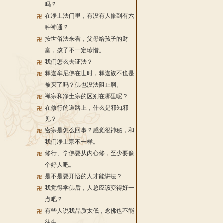
吗？
在净土法门里，有没有人修到有六
种神通？
按世俗法来看，父母给孩子的财
富，孩子不一定珍惜。
我们怎么去证法？
释迦牟尼佛在世时，释迦族不也是
被灭了吗？佛也没法阻止啊。
禅宗和净土宗的区别在哪里呢？
在修行的道路上，什么是邪知邪
见？
密宗是怎么回事？感觉很神秘，和
我们净土宗不一样。
修行、学佛要从内心修，至少要像
个好人吧。
是不是要开悟的人才能讲法？
我觉得学佛后，人总应该变得好一
点吧？
有些人说我品质太低，念佛也不能
往生。