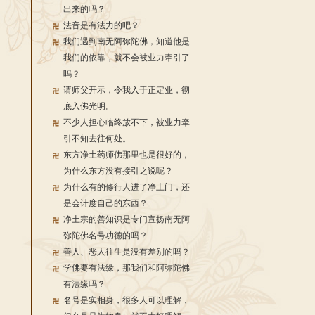
出来的吗？
法音是有法力的吧？
我们遇到南无阿弥陀佛，知道他是
我们的依靠，就不会被业力牵引了
吗？
请师父开示，令我入于正定业，彻
底入佛光明。
不少人担心临终放不下，被业力牵
引不知去往何处。
东方净土药师佛那里也是很好的，
为什么东方没有接引之说呢？
为什么有的修行人进了净土门，还
是会计度自己的东西？
净土宗的善知识是专门宣扬南无阿
弥陀佛名号功德的吗？
善人、恶人往生是没有差别的吗？
学佛要有法缘，那我们和阿弥陀佛
有法缘吗？
名号是实相身，很多人可以理解，