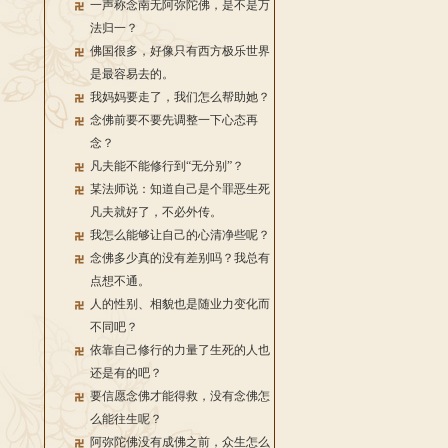
一声称念南无阿弥陀佛，是不是万
法归一？
佛国很多，好像只有西方极乐世界
是最容易去的。
我妈妈要走了，我们怎么帮助她？
念佛前要不要先调整一下心态再
念？
凡夫能不能修行到“无分别”？
某法师说：知道自己是个罪恶生死
凡夫就好了，不必外传。
我怎么能够让自己的心清净些呢？
念佛多少真的没有差别吗？我总有
点想不通。
人的性别、相貌也是随业力变化而
不同吧？
依靠自己修行的力量了生死的人也
还是有的吧？
要信愿念佛才能得救，没有念佛怎
么能往生呢？
阿弥陀佛没有成佛之前，众生怎么