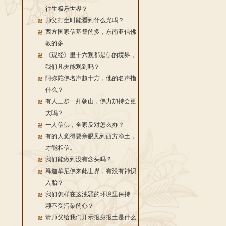
往生极乐世界？
师父打坐时能看到什么光吗？
西方国家信基督的多，东南亚信佛
教的多
《观经》里十六观都是佛的境界，
我们凡夫能观到吗？
阿弥陀佛名声超十方，他的名声指
什么？
有人三步一拜朝山，佛力加持会更
大吗？
一人信佛，全家反对怎么办？
有的人觉得要亲眼见到西方净土，
才能相信。
我们能做到没有念头吗？
释迦牟尼佛来此世界，有没有神识
入胎？
我们怎样在这浊恶的环境里保持一
颗不受污染的心？
请师父给我们开示报身报土是什么