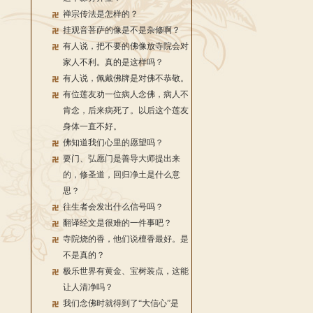
禅宗传法是怎样的？
挂观音菩萨的像是不是杂修啊？
有人说，把不要的佛像放寺院会对
家人不利。真的是这样吗？
有人说，佩戴佛牌是对佛不恭敬。
有位莲友劝一位病人念佛，病人不
肯念，后来病死了。以后这个莲友
身体一直不好。
佛知道我们心里的愿望吗？
要门、弘愿门是善导大师提出来
的，修圣道，回归净土是什么意
思？
往生者会发出什么信号吗？
翻译经文是很难的一件事吧？
寺院烧的香，他们说檀香最好。是
不是真的？
极乐世界有黄金、宝树装点，这能
让人清净吗？
我们念佛时就得到了“大信心”是