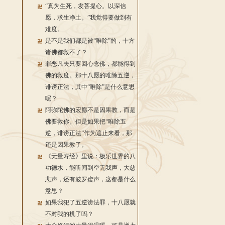
“真为生死，发菩提心。以深信
愿，求生净土。”我觉得要做到有
难度。
是不是我们都是被“唯除”的，十方
诸佛都救不了？
罪恶凡夫只要回心念佛，都能得到
佛的救度。那十八愿的唯除五逆，
诽谤正法，其中“唯除”是什么意思
呢？
阿弥陀佛的宏愿不是因果教，而是
佛要救你。但是如果把“唯除五
逆，诽谤正法”作为遮止来看，那
还是因果教了。
《无量寿经》里说：极乐世界的八
功德水，能听闻到空无我声，大慈
悲声，还有波罗蜜声，这都是什么
意思？
如果我犯了五逆谤法罪，十八愿就
不对我的机了吗？