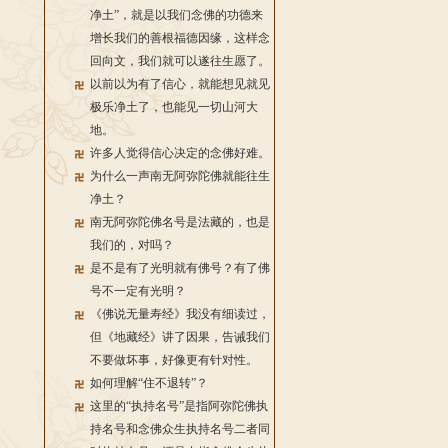
净土”，就是以我们念佛的功德来
增长我们的善根福德因缘，这样念
回向文，我们就可以遂往生愿了。
以前以为有了信心，就能想见就见
极乐净土了，也能见一切山河大
地。
许多人觉得信心决定的念佛好难。
为什么一声南无阿弥陀佛就能往生
净土？
南无阿弥陀佛名号是法藏的，也是
我们的，对吗？
是不是有了光明就有佛号？有了佛
号不一定有光明？
《佛说无量寿经》我没有细读过，
但《地藏经》讲了因果，告诫我们
不要做坏事，好像更有针对性。
如何理解“住不退转”？
这里的“执持名号”是指阿弥陀佛执
持名号和念佛众生执持名号二者同