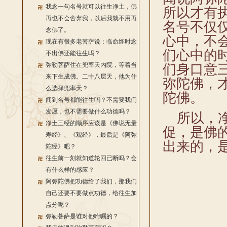
我念一句名号就可以往生净土，佛
所以才有
再也不会舍弃我，以后我就不用再
名号不仅
念佛了。
心中，不
现在有很多老菩萨说：临命终时念
们心中的
不出佛还能往生吗？
弥勒菩萨住在兜率天内院，等着当
们身口意
来下生成佛。二十八层天，他为什
弥陀佛，
么选择兜率天？
陀佛。
闻到名号都能往生吗？不需要我们
发愿，也不需要做什么功德吗？
所以，净
净土三经的顺序应该是《佛说无量
促，是佛
寿经》、《观经》，最后是《阿弥
出来的，
陀经》吧？
往生前一刻就知道轮回已断吗？会
有什么样的感应？
阿弥陀佛把功德给了我们，那我们
自己还要不要做点功德，给往生加
点分呢？
弥勒菩萨是谁对他咐嘱的？