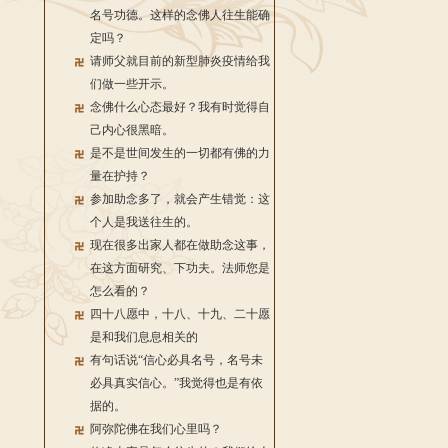
名号功德。这样的念佛人往生能确
定吗？
请师父就目前的新型肺炎疫情给我
们做一些开示。
念佛什么心态最好？我有时觉得自
己内心很黑暗。
是不是世间发生的一切都有佛的力
量在护持？
参加助念多了，就会产生错觉：这
个人是我送往生的。
现在很多出家人都在做助念这事，
在这方面研究、下功夫。法师您是
怎么看的？
四十八愿中，十八、十九、二十愿
是和我们息息相关的
有句话说“信心必具名号，名号未
必具真实信心。”我觉得也是有依
据的。
阿弥陀佛在我们心里吗？