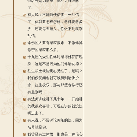
但名号是为物身，就不太好理解
了。
有人说：不能随便信佛，一旦信
了，你就要怎样怎样，念佛要念多
少，还要每天磕头，你做不到就别
乱信。
念佛的人要有感应很难，不像修禅
修密的感应那么多。
十九愿的众生临终时感得佛菩萨现
身，这是不是因为他们修诸功德？
往生净土就能明心见性了，是吗？
我们仅凭闻名就可以得到诸佛护
念，往生极乐，那与那些老修行还
有差别吗
有法师讲经讲了几十年，一开始讲
的我很欢喜听，可现在讲的就没法
听进去了。
有人说，不要讨论弥陀的法，因为
名号就是佛。
我曾经有过体悟，那也是一种信心