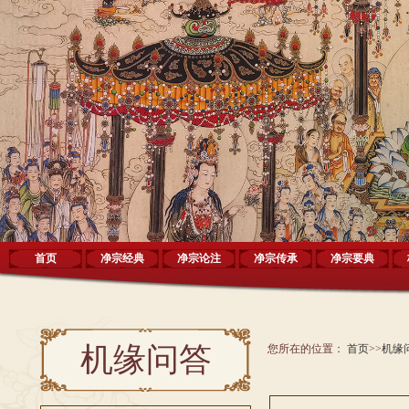
首页
净宗经典
净宗论注
净宗传承
净宗要典
机缘问答
您所在的位置：
首页
>>
机缘