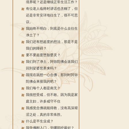
境界呢？还是继续正常生活工作？
有位老人临终时讲话也含糊了，但
还是非常安详地往生了，很不可思
议。
我始终不明白，到底是什么去往生
净土了？
我们还有想超度的想法，那是不是
我们的障碍？
要不要超度堕胎婴灵？
我们到了净土，阿弥陀佛会派我们
回到娑婆世界来吗？
我现在就想一心念佛，那到时阿弥
陀佛会来接我的吧？
我们每个人都是南无？
我很想受戒，但不敢。因为我是家
庭主妇，许多戒守不住
我感觉念佛就能得救，没有高深艰
涩之处，真的非常殊胜。
什么是平生业成？
我学佛刚入门，学哪部经最好？