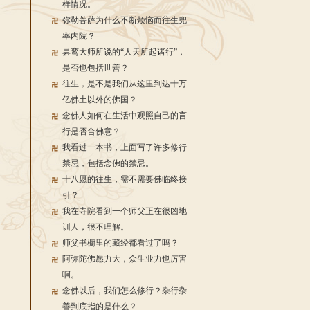
样情况。
弥勒菩萨为什么不断烦恼而往生兜
率内院？
昙鸾大师所说的“人天所起诸行”，
是否也包括世善？
往生，是不是我们从这里到达十万
亿佛土以外的佛国？
念佛人如何在生活中观照自己的言
行是否合佛意？
我看过一本书，上面写了许多修行
禁忌，包括念佛的禁忌。
十八愿的往生，需不需要佛临终接
引？
我在寺院看到一个师父正在很凶地
训人，很不理解。
师父书橱里的藏经都看过了吗？
阿弥陀佛愿力大，众生业力也厉害
啊。
念佛以后，我们怎么修行？杂行杂
善到底指的是什么？