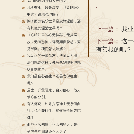
我们能遇到弥勒菩萨吗？
凡所有相，皆是虚妄。《金刚经》
'
中这句话怎么理解？
除了西方极乐世界是寂静涅槃，还
上一篇：
我业
有其他的涅槃世界吗？
《心经》里的心无挂碍，无挂碍
下一篇：
这一
故，无有恐怖，远离颠倒梦想，究
有善根的吧？
竟涅槃。我们怎么理解？
我认识的一些莲友，法师以为净土
法门就是这样，佛号念到哪里也就
明白到哪里。
我们是信心往生？还是念佛往生
呢？
居士：师父否定了自力信心、他力
信心的分别。
有大德说：如果贪恋净土安乐而向
往，也不能往生。如何归命阿弥陀
佛？
那些不顺佛愿、不念佛的人，是不
是往生的因缘还不具足？