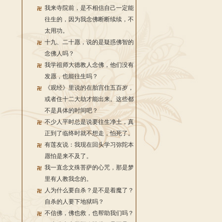
我来寺院前，是不相信自己一定能
往生的，因为我念佛断断续续，不
太用功。
十九、二十愿，说的是疑惑佛智的
念佛人吗？
我学祖师大德教人念佛，他们没有
发愿，也能往生吗？
《观经》里说的在胎宫住五百岁，
或者住十二大劫才能出来。这些都
不是具体的时间吧？
不少人平时总是说要往生净土，真
正到了临终时就不想走，怕死了。
有莲友说：我现在回头学习弥陀本
愿怕是来不及了。
我一直念文殊菩萨的心咒，那是梦
里有人教我念的。
人为什么要自杀？是不是着魔了？
自杀的人要下地狱吗？
不信佛，佛也救，也帮助我们吗？