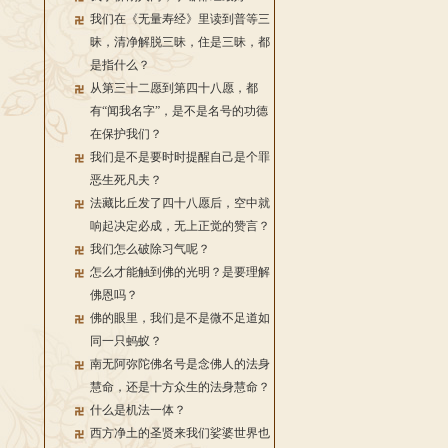
我们在《无量寿经》里读到普等三
昧，清净解脱三昧，住是三昧，都
是指什么？
从第三十二愿到第四十八愿，都
有“闻我名字”，是不是名号的功德
在保护我们？
我们是不是要时时提醒自己是个罪
恶生死凡夫？
法藏比丘发了四十八愿后，空中就
响起决定必成，无上正觉的赞言？
我们怎么破除习气呢？
怎么才能触到佛的光明？是要理解
佛恩吗？
佛的眼里，我们是不是微不足道如
同一只蚂蚁？
南无阿弥陀佛名号是念佛人的法身
慧命，还是十方众生的法身慧命？
什么是机法一体？
西方净土的圣贤来我们娑婆世界也