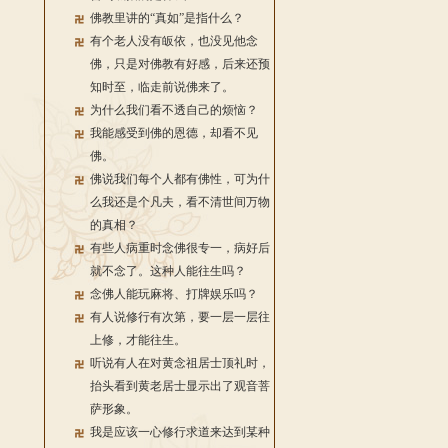
佛教里讲的“真如”是指什么？
有个老人没有皈依，也没见他念
佛，只是对佛教有好感，后来还预
知时至，临走前说佛来了。
为什么我们看不透自己的烦恼？
我能感受到佛的恩德，却看不见
佛。
佛说我们每个人都有佛性，可为什
么我还是个凡夫，看不清世间万物
的真相？
有些人病重时念佛很专一，病好后
就不念了。这种人能往生吗？
念佛人能玩麻将、打牌娱乐吗？
有人说修行有次第，要一层一层往
上修，才能往生。
听说有人在对黄念祖居士顶礼时，
抬头看到黄老居士显示出了观音菩
萨形象。
我是应该一心修行求道来达到某种