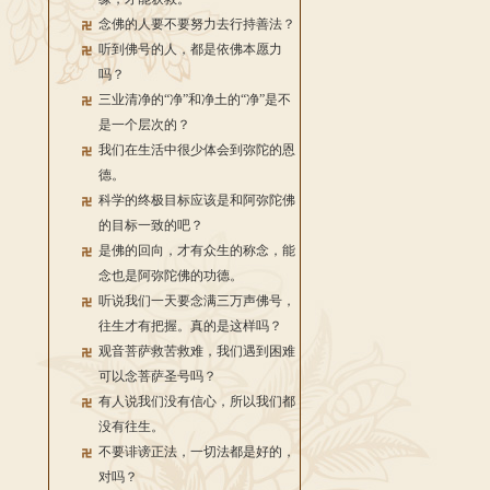
念佛的人要不要努力去行持善法？
听到佛号的人，都是依佛本愿力
吗？
三业清净的“净”和净土的“净”是不
是一个层次的？
我们在生活中很少体会到弥陀的恩
德。
科学的终极目标应该是和阿弥陀佛
的目标一致的吧？
是佛的回向，才有众生的称念，能
念也是阿弥陀佛的功德。
听说我们一天要念满三万声佛号，
往生才有把握。真的是这样吗？
观音菩萨救苦救难，我们遇到困难
可以念菩萨圣号吗？
有人说我们没有信心，所以我们都
没有往生。
不要诽谤正法，一切法都是好的，
对吗？