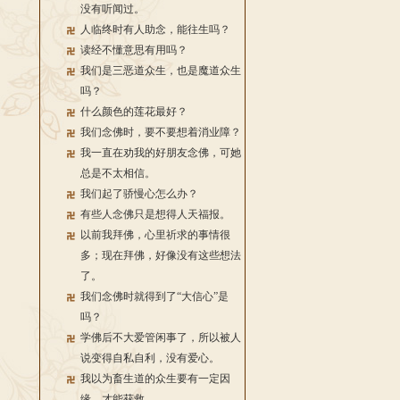
没有听闻过。
人临终时有人助念，能往生吗？
读经不懂意思有用吗？
我们是三恶道众生，也是魔道众生
吗？
什么颜色的莲花最好？
我们念佛时，要不要想着消业障？
我一直在劝我的好朋友念佛，可她
总是不太相信。
我们起了骄慢心怎么办？
有些人念佛只是想得人天福报。
以前我拜佛，心里祈求的事情很
多；现在拜佛，好像没有这些想法
了。
我们念佛时就得到了“大信心”是
吗？
学佛后不大爱管闲事了，所以被人
说变得自私自利，没有爱心。
我以为畜生道的众生要有一定因
缘，才能获救。