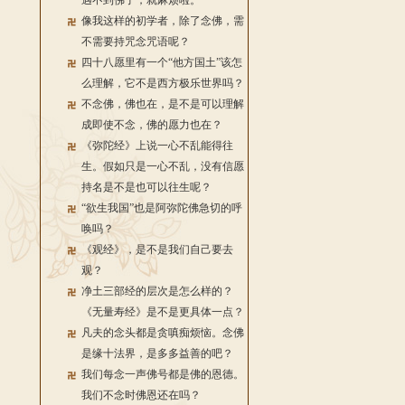
遇不到佛了，就麻烦啦。
像我这样的初学者，除了念佛，需
不需要持咒念咒语呢？
四十八愿里有一个“他方国土”该怎
么理解，它不是西方极乐世界吗？
不念佛，佛也在，是不是可以理解
成即使不念，佛的愿力也在？
《弥陀经》上说一心不乱能得往
生。假如只是一心不乱，没有信愿
持名是不是也可以往生呢？
“欲生我国”也是阿弥陀佛急切的呼
唤吗？
《观经》，是不是我们自己要去
观？
净土三部经的层次是怎么样的？
《无量寿经》是不是更具体一点？
凡夫的念头都是贪嗔痴烦恼。念佛
是缘十法界，是多多益善的吧？
我们每念一声佛号都是佛的恩德。
我们不念时佛恩还在吗？