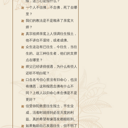
续，这三心是指什么？
一个人不信佛，不念佛，死了去哪
里？
我们的教法是不是顺承了亲鸾大
师？
真宗祖师亲鸾上人强调往生报土，
他不讲住不退转，或者成佛。
众生这边有已往生，今往生，当往
生的。这三种往生者，他们的支撑
点在哪里？
师父已经讲得很透，为什么有些人
还听不明白呢？
口念名号但心里没有归命心，也没
有佛恩，这和报恩念佛有什么不
同？上根人以归命心来念佛是不是
更好？
信受弥陀救度往生报土，平生业
成，活着时就得到必至灭度的利
益。真的希望有缘莲友都能听到。
如果勉励自己发愿往生，但不明了