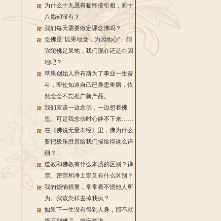
为什么十九愿有临终接引相，而十
八愿却没有？
我们每天需要做定课念佛吗？
念佛是“以果地觉，为因地心”。阿
弥陀佛是果地，我们现在还是在因
地吧？
苹果创始人乔布斯为了事业一生奋
斗，即使知道自己已身患重病，依
然念念不忘推广新产品。
我们应该一边念佛，一边想着佛
恩。可是我念佛时心静不下来……
在《佛说无量寿经》里，佛为什么
要把极乐胜景给我们描绘得这么详
细？
道教和佛教有什么本质的区别？禅
宗、密宗和净土宗又有什么区别？
我的烦恼很重，常常看不惯他人所
为。我该怎样去掉我执？
如果下一生没有得到人身，那不就