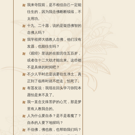
我来寺院前，是不相信自己一定能
往生的，因为我念佛断断续续，不
太用功。
十九、二十愿，说的是疑惑佛智的
念佛人吗？
我学祖师大德教人念佛，他们没有
发愿，也能往生吗？
《观经》里说的在胎宫住五百岁，
或者住十二大劫才能出来。这些都
不是具体的时间吧？
不少人平时总是说要往生净土，真
正到了临终时就不想走，怕死了。
有莲友说：我现在回头学习弥陀本
愿怕是来不及了。
我一直念文殊菩萨的心咒，那是梦
里有人教我念的。
人为什么要自杀？是不是着魔了？
自杀的人要下地狱吗？
不信佛，佛也救，也帮助我们吗？