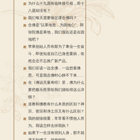
为什么十九愿有临终接引相，而十
八愿却没有？
我们每天需要做定课念佛吗？
念佛是“以果地觉，为因地心”。阿
弥陀佛是果地，我们现在还是在因
地吧？
苹果创始人乔布斯为了事业一生奋
斗，即使知道自己已身患重病，依
然念念不忘推广新产品。
我们应该一边念佛，一边想着佛
恩。可是我念佛时心静不下来……
在《佛说无量寿经》里，佛为什么
要把极乐胜景给我们描绘得这么详
细？
道教和佛教有什么本质的区别？禅
宗、密宗和净土宗又有什么区别？
我的烦恼很重，常常看不惯他人所
为。我该怎样去掉我执？
如果下一生没有得到人身，那不就