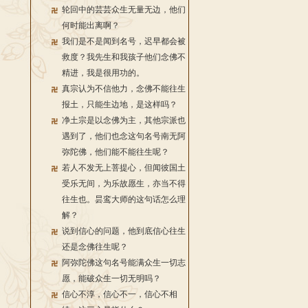
轮回中的芸芸众生无量无边，他们
何时能出离啊？
我们是不是闻到名号，迟早都会被
救度？我先生和我孩子他们念佛不
精进，我是很用功的。
真宗认为不信他力，念佛不能往生
报土，只能生边地，是这样吗？
净土宗是以念佛为主，其他宗派也
遇到了，他们也念这句名号南无阿
弥陀佛，他们能不能往生呢？
若人不发无上菩提心，但闻彼国土
受乐无间，为乐故愿生，亦当不得
往生也。昙鸾大师的这句话怎么理
解？
说到信心的问题，他到底信心往生
还是念佛往生呢？
阿弥陀佛这句名号能满众生一切志
愿，能破众生一切无明吗？
信心不淳，信心不一，信心不相