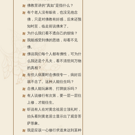
佛教里讲的“真如”是指什么？
有个老人没有皈依，也没见他念
佛，只是对佛教有好感，后来还预
知时至，临走前说佛来了。
为什么我们看不透自己的烦恼？
我能感受到佛的恩德，却看不见
佛。
佛说我们每个人都有佛性，可为什
么我还是个凡夫，看不清世间万物
的真相？
有些人病重时念佛很专一，病好后
就不念了。这种人能往生吗？
念佛人能玩麻将、打牌娱乐吗？
有人说修行有次第，要一层一层往
上修，才能往生。
听说有人在对黄念祖居士顶礼时，
抬头看到黄老居士显示出了观音菩
萨形象。
我是应该一心修行求道来达到某种