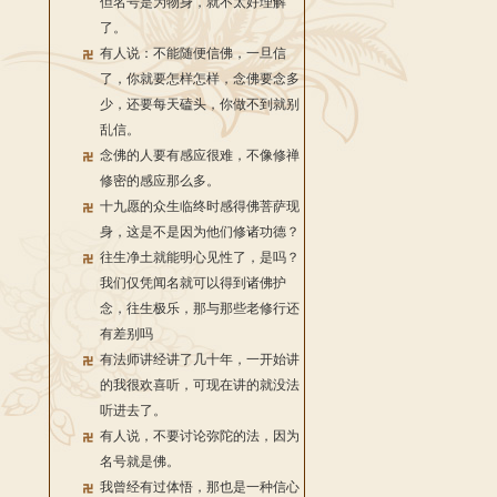
但名号是为物身，就不太好理解
了。
有人说：不能随便信佛，一旦信
了，你就要怎样怎样，念佛要念多
少，还要每天磕头，你做不到就别
乱信。
念佛的人要有感应很难，不像修禅
修密的感应那么多。
十九愿的众生临终时感得佛菩萨现
身，这是不是因为他们修诸功德？
往生净土就能明心见性了，是吗？
我们仅凭闻名就可以得到诸佛护
念，往生极乐，那与那些老修行还
有差别吗
有法师讲经讲了几十年，一开始讲
的我很欢喜听，可现在讲的就没法
听进去了。
有人说，不要讨论弥陀的法，因为
名号就是佛。
我曾经有过体悟，那也是一种信心