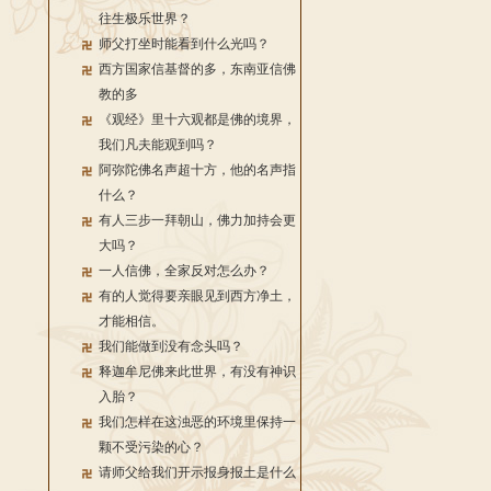
往生极乐世界？
师父打坐时能看到什么光吗？
西方国家信基督的多，东南亚信佛
教的多
《观经》里十六观都是佛的境界，
我们凡夫能观到吗？
阿弥陀佛名声超十方，他的名声指
什么？
有人三步一拜朝山，佛力加持会更
大吗？
一人信佛，全家反对怎么办？
有的人觉得要亲眼见到西方净土，
才能相信。
我们能做到没有念头吗？
释迦牟尼佛来此世界，有没有神识
入胎？
我们怎样在这浊恶的环境里保持一
颗不受污染的心？
请师父给我们开示报身报土是什么