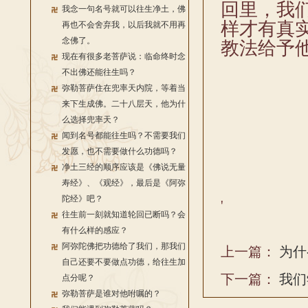
回里，我
我念一句名号就可以往生净土，佛
样才有真
再也不会舍弃我，以后我就不用再
念佛了。
教法给予
现在有很多老菩萨说：临命终时念
不出佛还能往生吗？
弥勒菩萨住在兜率天内院，等着当
来下生成佛。二十八层天，他为什
么选择兜率天？
闻到名号都能往生吗？不需要我们
发愿，也不需要做什么功德吗？
净土三经的顺序应该是《佛说无量
寿经》、《观经》，最后是《阿弥
陀经》吧？
'
往生前一刻就知道轮回已断吗？会
有什么样的感应？
阿弥陀佛把功德给了我们，那我们
上一篇：
为什
自己还要不要做点功德，给往生加
下一篇：
我们
点分呢？
弥勒菩萨是谁对他咐嘱的？