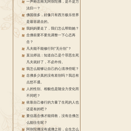
一声称念南无阿弥陀佛，是不是万
法归一？
佛国很多，好像只有西方极乐世界
是最容易去的。
我妈妈要走了，我们怎么帮助她？
念佛前要不要先调整一下心态再
念？
凡夫能不能修行到“无分别”？
某法师说：知道自己是个罪恶生死
凡夫就好了，不必外传。
我怎么能够让自己的心清净些呢？
念佛多少真的没有差别吗？我总有
点想不通。
人的性别、相貌也是随业力变化而
不同吧？
依靠自己修行的力量了生死的人也
还是有的吧？
要信愿念佛才能得救，没有念佛怎
么能往生呢？
阿弥陀佛没有成佛之前，众生怎么