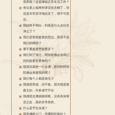
境界呢？还是继续正常生活工作？
有位老人临终时讲话也含糊了，但
还是非常安详地往生了，很不可思
议。
我始终不明白，到底是什么去往生
净土了？
我们还有想超度的想法，那是不是
我们的障碍？
要不要超度堕胎婴灵？
我们到了净土，阿弥陀佛会派我们
回到娑婆世界来吗？
我现在就想一心念佛，那到时阿弥
陀佛会来接我的吧？
我们每个人都是南无？
我很想受戒，但不敢。因为我是家
庭主妇，许多戒守不住
我感觉念佛就能得救，没有高深艰
涩之处，真的非常殊胜。
什么是平生业成？
我学佛刚入门，学哪部经最好？