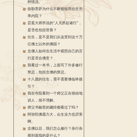
样情况。
弥勒菩萨为什么不断烦恼而往生兜
率内院？
昙鸾大师所说的“人天所起诸行”，
是否也包括世善？
往生，是不是我们从这里到达十万
亿佛土以外的佛国？
念佛人如何在生活中观照自己的言
行是否合佛意？
我看过一本书，上面写了许多修行
禁忌，包括念佛的禁忌。
十八愿的往生，需不需要佛临终接
引？
我在寺院看到一个师父正在很凶地
训人，很不理解。
师父书橱里的藏经都看过了吗？
阿弥陀佛愿力大，众生业力也厉害
啊。
念佛以后，我们怎么修行？杂行杂
善到底指的是什么？