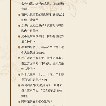
名号功德。这样的念佛人往生能确
定吗？
请师父就目前的新型肺炎疫情给我
们做一些开示。
念佛什么心态最好？我有时觉得自
己内心很黑暗。
是不是世间发生的一切都有佛的力
量在护持？
参加助念多了，就会产生错觉：这
个人是我送往生的。
现在很多出家人都在做助念这事，
在这方面研究、下功夫。法师您是
怎么看的？
四十八愿中，十八、十九、二十愿
是和我们息息相关的
有句话说“信心必具名号，名号未
必具真实信心。”我觉得也是有依
据的。
阿弥陀佛在我们心里吗？