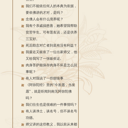
我们不能依任何人的本典为依据，
要依佛讲的才对，是吗？
念佛人会有什么境界呢？
我有个亲戚搞慈善，她希望我帮助
贫苦学生。可有莲友说，还是供养
三宝好。
死后助念对亡者到底有没有利益？
我最近又皈依了一位出家师父，他
又给我写了一张皈依证。
肉身菩萨能保存肉身不坏是怎么回
事呢？
有人对我说了一些烦恼事……
《阿弥陀经》里的“今发愿，当发
愿”，就是听闻到南无阿弥陀佛
吗？
我们往生也是很难的一件事情吗？
有人谈净土，谈名号，但不谈名号
功德。
师父讲的这些教义，我以前从来都