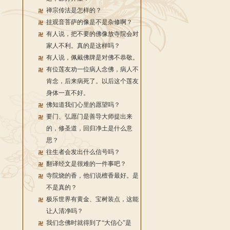
禅宗传法是怎样的？
挂观音菩萨的像是不是杂修啊？
有人说，把不要的佛像放寺院会对
家人不利。真的是这样吗？
有人说，佩戴佛牌是对佛不恭敬。
有位莲友劝一位病人念佛，病人不
肯念，后来病死了。以后这个莲友
身体一直不好。
佛知道我们心里的愿望吗？
要门、弘愿门是善导大师提出来
的，修圣道，回归净土是什么意
思？
往生者会发出什么信号吗？
翻译经文是很难的一件事吧？
寺院烧的香，他们说檀香最好。是
不是真的？
极乐世界有黄金、宝树装点，这能
让人清净吗？
我们念佛时就得到了“大信心”是