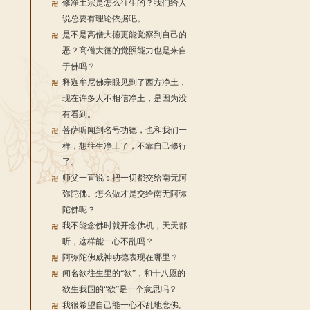
修净土宗是怎么往生的？我们给人
说总要有理论依据吧。
是不是高僧大德更能觉察到自己的
恶？高僧大德的觉照能力也是来自
于佛吗？
释迦牟尼佛亲眼见到了西方净土，
现在许多人不相信净土，是因为没
有看到。
菩萨听闻到名号功德，也和我们一
样，想往生净土了，不靠自己修行
了。
师父一直说：把一切都交给南无阿
弥陀佛。怎么做才是交给南无阿弥
陀佛呢？
我不能念佛时就开念佛机，天天都
听，这样能一心不乱吗？
阿弥陀佛威神功德表现在哪里？
闻名欲往生里的“欲”，和十八愿的
欲生我国的“欲”是一个意思吗？
我很希望自己能一心不乱地念佛。