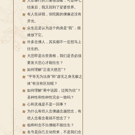
大众修行的力量很温暖，可是禅七
结束后，我又回到了娑婆世界。
有人告诉我，弥陀殿的佛像还没有
开光。
众生总是认为这个肉身是“我”，很
难放下它。
许多念佛人，其实都不一定想马上
往生的。
大悲即是出世善根，我们是否必须
要发大悲心才能往生？
如何理解“正道大慈悲”？
“平等无为法身”和“虚无之身无极之
体”有没有区别呢？
如何理解“果中说因，过闻为信”？
圣种性和性种性完全一致吗？
心和灵魂是不是一回事？
为什么有些人念佛越念越想念，有
些人念着念着就不想念了？
临终时念不出佛能不能往生？
名号是自己主动而来，不是我们念