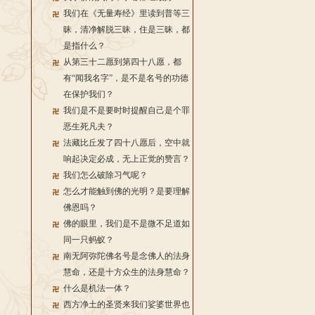
我们在《无量寿经》里读到普等三
昧，清净解脱三昧，住是三昧，都
是指什么？
从第三十二愿到第四十八愿，都
有“闻我名字”，是不是名号的功德
在保护我们？
我们是不是要时时提醒自己是个罪
恶生死凡夫？
法藏比丘发了四十八愿后，空中就
响起决定必成，无上正觉的赞言？
我们怎么破除习气呢？
怎么才能触到佛的光明？是要理解
佛恩吗？
佛的眼里，我们是不是微不足道如
同一只蚂蚁？
南无阿弥陀佛名号是念佛人的法身
慧命，还是十方众生的法身慧命？
什么是机法一体？
西方净土的圣贤来我们娑婆世界也