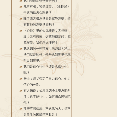
我们能遇到弥勒菩萨吗？
凡所有相，皆是虚妄。《金刚经》
中这句话怎么理解？
除了西方极乐世界是寂静涅槃，还
有其他的涅槃世界吗？
《心经》里的心无挂碍，无挂碍
故，无有恐怖，远离颠倒梦想，究
竟涅槃。我们怎么理解？
我认识的一些莲友，法师以为净土
法门就是这样，佛号念到哪里也就
明白到哪里。
我们是信心往生？还是念佛往生
呢？
居士：师父否定了自力信心、他力
信心的分别。
有大德说：如果贪恋净土安乐而向
往，也不能往生。如何归命阿弥陀
佛？
那些不顺佛愿、不念佛的人，是不
是往生的因缘还不具足？