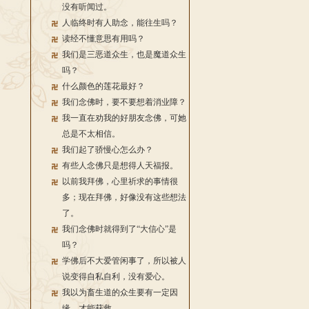
没有听闻过。
人临终时有人助念，能往生吗？
读经不懂意思有用吗？
我们是三恶道众生，也是魔道众生
吗？
什么颜色的莲花最好？
我们念佛时，要不要想着消业障？
我一直在劝我的好朋友念佛，可她
总是不太相信。
我们起了骄慢心怎么办？
有些人念佛只是想得人天福报。
以前我拜佛，心里祈求的事情很
多；现在拜佛，好像没有这些想法
了。
我们念佛时就得到了“大信心”是
吗？
学佛后不大爱管闲事了，所以被人
说变得自私自利，没有爱心。
我以为畜生道的众生要有一定因
缘，才能获救。