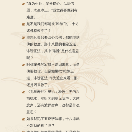
“真为生死，发菩提心。以深信
愿，求生净土。”我觉得要做到有
难度。
是不是我们都是被“唯除”的，十方
诸佛都救不了？
罪恶凡夫只要回心念佛，都能得到
佛的救度。那十八愿的唯除五逆，
诽谤正法，其中“唯除”是什么意思
呢？
阿弥陀佛的宏愿不是因果教，而是
佛要救你。但是如果把“唯除五
逆，诽谤正法”作为遮止来看，那
还是因果教了。
《无量寿经》里说：极乐世界的八
功德水，能听闻到空无我声，大慈
悲声，还有波罗蜜声，这都是什么
意思？
如果我犯了五逆谤法罪，十八愿就
不对我的机了吗？