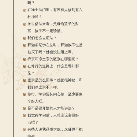
吗？
在净土法门里，有没有人修到有六
种神通？
按世俗法来看，父母给孩子的财
富，孩子不一定珍惜。
我们怎么去证法？
释迦牟尼佛在世时，释迦族不也是
被灭了吗？佛也没法阻止啊。
禅宗和净土宗的区别在哪里呢？
在修行的道路上，什么是邪知邪
见？
密宗是怎么回事？感觉很神秘，和
我们净土宗不一样。
修行、学佛要从内心修，至少要像
个好人吧。
是不是要开悟的人才能讲法？
我觉得学佛后，人总应该变得好一
点吧？
有些人说我品质太低，念佛也不能
往生。