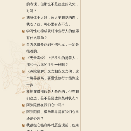
的表现，但那也不是往生的依凭，
对吗？
我身体不太好，家人要我吃的肉，
我吃了些。可心里有点不安。
学习性功德成就对净业行人的信愿
有什么帮助？
自力念佛要达到和佛相应，一定是
很难的。
《无量寿经》上品往生的是善人，
那和十八愿的往生一样吗？
《弥陀要解》念念相应念念佛，这
个境界很高，要慢慢修行才能到这
一步。
救度在佛那边是无条件的，但在我
们这边，是不是要达到某种状态？
阿弥陀佛在我们心中吗？
阿弥陀佛、极乐世界是在我们心里
还是心外？
我很担心临命终时恶业现前，怨亲