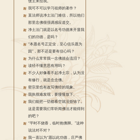
债主来拉我。
我可不可以学习祖师的著作？
某法师说净土法门难信，所以他们
那里念佛很强调感应道交。
净土法门就是以名号功德来开显我
们的功德，是吗？
“本愿名号正定业，至心信乐愿为
因”，那不还是要有信心吗？
为什么常常我一念佛就会流泪？
读经不懂意思有用吗？
不少人好像看不起净土宗，认为没
有修行，就是念念佛。
密宗里也有改写佛经的现象。
我执很难发现，要慢慢放下。
我们能把一切都看空就没烦恼了。
这是需要我们常听闻佛法才能得到
的吧？
“平时不烧香，临时抱佛脚。”这种
说法对不对？
我一直以为“愿以此功德，庄严佛