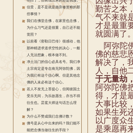
因缘出兴
明白了，但表现出来的还是我慢。
勤苦之本
信受，是不是就是抛弃修资粮的那
些事情？
气不来就
我们在佛堂念佛，在家里也念佛，
才是最重
为什么习气还是很重，自己还不能
就圆满了
觉照？
以前看《密勒日巴传》很感动，他
阿弥陀佛
那种精进求道求空性的决心，一般
佛的慈悲
人无法想象，根本做不到。
解决了，
净土法门的信心必具名号。我们净
人，自他
土宗肯定是专念南无阿弥陀佛，因
为我们有这个信心啊。但是其他念
于无量劫
佛的人未必有这个信心。
阿弥陀佛
若人不发无上菩提心，但闻彼国土
得，才是
受乐无间，为乐故愿生，亦当不得
大事比较
往生也。昙鸾大师这句话怎么理
解？
如果生死
为什么不赞成我们念佛计数？
以广度众
佛号是从心中出来的吗？我们能不
是乘愿再
能把念佛当做往生的手段？