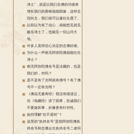
净土”，就是以我们念佛的功德来
增长我们的善根福德因缘，这样念
回向文，我们就可以遂往生愿了。
以前以为有了信心，就能想见就见
极乐净土了，也能见一切山河大
地。
许多人觉得信心决定的念佛好难。
为什么一声南无阿弥陀佛就能往生
净土？
南无阿弥陀佛名号是法藏的，也是
我们的，对吗？
是不是有了光明就有佛号？有了佛
号不一定有光明？
《佛说无量寿经》我没有细读过，
但《地藏经》讲了因果，告诫我们
不要做坏事，好像更有针对性。
如何理解“住不退转”？
这里的“执持名号”是指阿弥陀佛执
持名号和念佛众生执持名号二者同