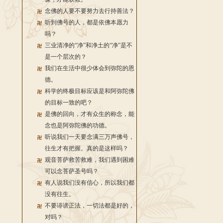
念佛的人要不要努力去行持善法？
听到佛号的人，都是依佛本愿力
吗？
三业清净的“净”和净土的“净”是不
是一个层次的？
我们在生活中很少体会到弥陀的恩
德。
科学的终极目标应该是和阿弥陀佛
的目标一致的吧？
是佛的回向，才有众生的称念，能
念也是阿弥陀佛的功德。
听说我们一天要念满三万声佛号，
往生才有把握。真的是这样吗？
观音菩萨救苦救难，我们遇到困难
可以念菩萨圣号吗？
有人说我们没有信心，所以我们都
没有往生。
不要诽谤正法，一切法都是好的，
对吗？