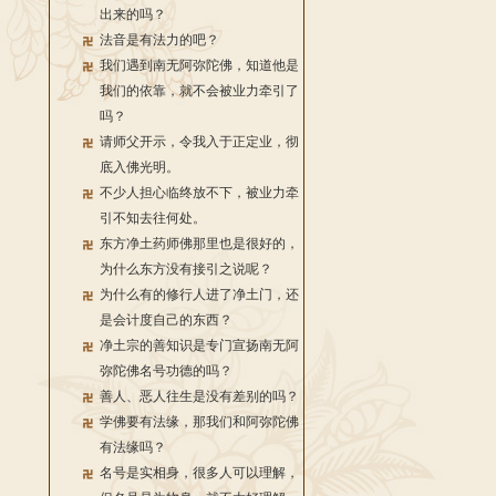
出来的吗？
法音是有法力的吧？
我们遇到南无阿弥陀佛，知道他是
我们的依靠，就不会被业力牵引了
吗？
请师父开示，令我入于正定业，彻
底入佛光明。
不少人担心临终放不下，被业力牵
引不知去往何处。
东方净土药师佛那里也是很好的，
为什么东方没有接引之说呢？
为什么有的修行人进了净土门，还
是会计度自己的东西？
净土宗的善知识是专门宣扬南无阿
弥陀佛名号功德的吗？
善人、恶人往生是没有差别的吗？
学佛要有法缘，那我们和阿弥陀佛
有法缘吗？
名号是实相身，很多人可以理解，