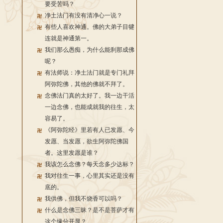
要受苦吗？
净土法门有没有清净心一说？
有些人喜欢神通。佛的大弟子目犍
连就是神通第一。
我们那么愚痴，为什么能刹那成佛
呢？
有法师说：净土法门就是专门礼拜
阿弥陀佛，其他的佛就不拜了。
念佛法门真的太好了。我一边干活
一边念佛，也能成就我的往生，太
容易了。
《阿弥陀经》里若有人已发愿、今
发愿、当发愿，欲生阿弥陀佛国
者。这里发愿是谁？
我该怎么念佛？每天念多少达标？
我对往生一事，心里其实还是没有
底的。
我供佛，但我不烧香可以吗？
什么是念佛三昧？是不是菩萨才有
这个缘分开显？