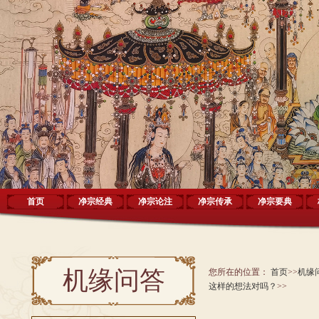
首页
净宗经典
净宗论注
净宗传承
净宗要典
机缘问答
您所在的位置：
首页
>>
机缘
这样的想法对吗？
>>