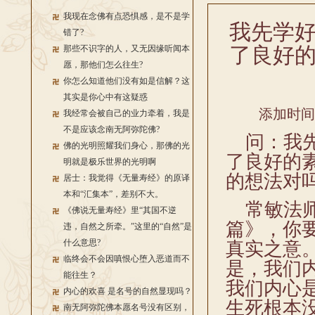
我现在念佛有点恐惧感，是不是学
我先学
错了?
了良好
那些不识字的人，又无因缘听闻本
愿，那他们怎么往生?
你怎么知道他们没有如是信解？这
其实是你心中有这疑惑
添加时间：2
我经常会被自己的业力牵着，我是
不是应该念南无阿弥陀佛?
问：我先
佛的光明照耀我们身心，那佛的光
了良好的
明就是极乐世界的光明啊
的想法对
居士：我觉得《无量寿经》的原译
本和“汇集本”，差别不大。
常敏法师
《佛说无量寿经》里“其国不逆
篇》，你
违，自然之所牵。”这里的“自然”是
什么意思?
真实之意
临终会不会因嗔恨心堕入恶道而不
是，我们
能往生？
我们内心
内心的欢喜 是名号的自然显现吗？
生死根本
南无阿弥陀佛本愿名号没有区别，