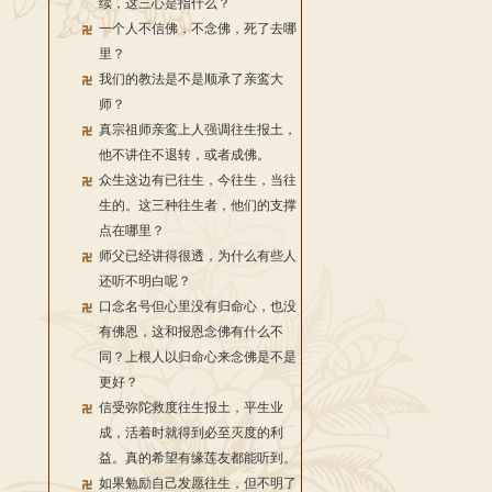
续，这三心是指什么？
一个人不信佛，不念佛，死了去哪
里？
我们的教法是不是顺承了亲鸾大
师？
真宗祖师亲鸾上人强调往生报土，
他不讲住不退转，或者成佛。
众生这边有已往生，今往生，当往
生的。这三种往生者，他们的支撑
点在哪里？
师父已经讲得很透，为什么有些人
还听不明白呢？
口念名号但心里没有归命心，也没
有佛恩，这和报恩念佛有什么不
同？上根人以归命心来念佛是不是
更好？
信受弥陀救度往生报土，平生业
成，活着时就得到必至灭度的利
益。真的希望有缘莲友都能听到。
如果勉励自己发愿往生，但不明了