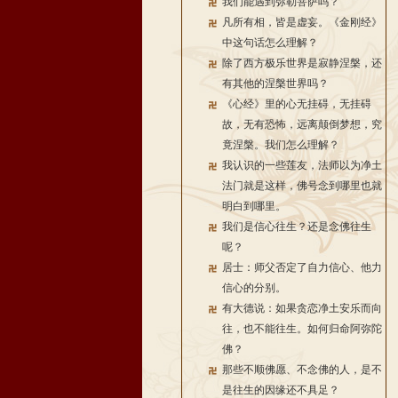
我们能遇到弥勒菩萨吗？
凡所有相，皆是虚妄。《金刚经》
中这句话怎么理解？
除了西方极乐世界是寂静涅槃，还
有其他的涅槃世界吗？
《心经》里的心无挂碍，无挂碍
故，无有恐怖，远离颠倒梦想，究
竟涅槃。我们怎么理解？
我认识的一些莲友，法师以为净土
法门就是这样，佛号念到哪里也就
明白到哪里。
我们是信心往生？还是念佛往生
呢？
居士：师父否定了自力信心、他力
信心的分别。
有大德说：如果贪恋净土安乐而向
往，也不能往生。如何归命阿弥陀
佛？
那些不顺佛愿、不念佛的人，是不
是往生的因缘还不具足？