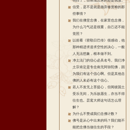
明白了，但表现出来的还是我慢。
信受，是不是就是抛弃修资粮的那
些事情？
我们在佛堂念佛，在家里也念佛，
为什么习气还是很重，自己还不能
觉照？
以前看《密勒日巴传》很感动，他
那种精进求道求空性的决心，一般
人无法想象，根本做不到。
净土法门的信心必具名号。我们净
土宗肯定是专念南无阿弥陀佛，因
为我们有这个信心啊。但是其他念
佛的人未必有这个信心。
若人不发无上菩提心，但闻彼国土
受乐无间，为乐故愿生，亦当不得
往生也。昙鸾大师这句话怎么理
解？
为什么不赞成我们念佛计数？
佛号是从心中出来的吗？我们能不
能把念佛当做往生的手段？