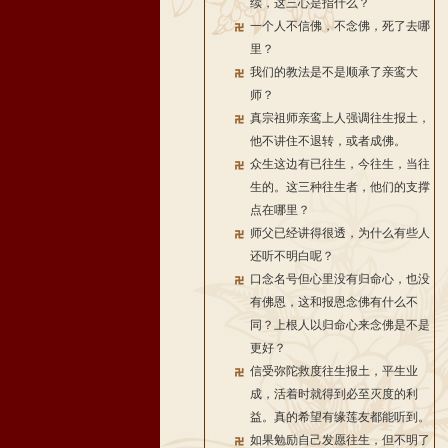
续，这三心是指什么？
一个人不信佛，不念佛，死了去哪
里？
我们的教法是不是顺承了亲鸾大
师？
真宗祖师亲鸾上人强调往生报土，
他不讲住不退转，或者成佛。
众生这边有已往生，今往生，当往
生的。这三种往生者，他们的支撑
点在哪里？
师父已经讲得很透，为什么有些人
还听不明白呢？
口念名号但心里没有归命心，也没
有佛恩，这和报恩念佛有什么不
同？上根人以归命心来念佛是不是
更好？
信受弥陀救度往生报土，平生业
成，活着时就得到必至灭度的利
益。真的希望有缘莲友都能听到。
如果勉励自己发愿往生，但不明了