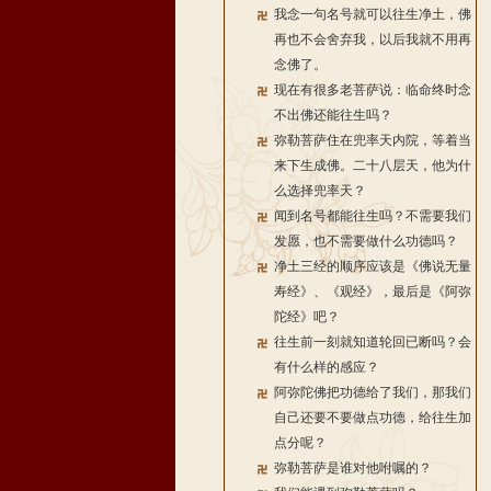
我念一句名号就可以往生净土，佛
再也不会舍弃我，以后我就不用再
念佛了。
现在有很多老菩萨说：临命终时念
不出佛还能往生吗？
弥勒菩萨住在兜率天内院，等着当
来下生成佛。二十八层天，他为什
么选择兜率天？
闻到名号都能往生吗？不需要我们
发愿，也不需要做什么功德吗？
净土三经的顺序应该是《佛说无量
寿经》、《观经》，最后是《阿弥
陀经》吧？
往生前一刻就知道轮回已断吗？会
有什么样的感应？
阿弥陀佛把功德给了我们，那我们
自己还要不要做点功德，给往生加
点分呢？
弥勒菩萨是谁对他咐嘱的？