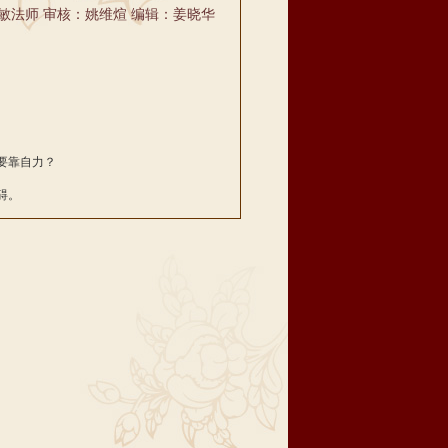
敏法师 审核：姚维煊 编辑：姜晓华
要靠自力？
碍。