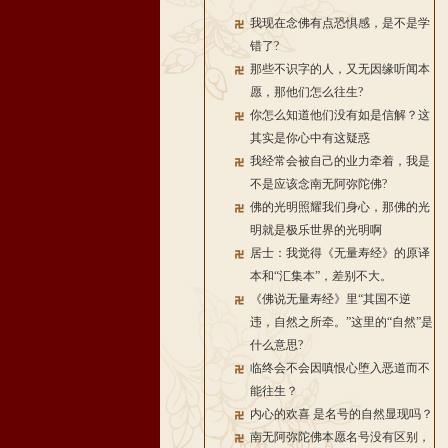
我现在念佛有点恐惧感，是不是学
错了?
那些不识字的人，又无因缘听闻本
愿，那他们怎么往生?
你怎么知道他们没有如是信解？这
其实是你心中有这疑惑
我经常会被自己的业力牵着，我是
不是应该念南无阿弥陀佛?
佛的光明照耀我们身心，那佛的光
明就是极乐世界的光明啊
居士：我觉得《无量寿经》的原译
本和“汇集本”，差别不大。
《佛说无量寿经》里“其国不逆
违，自然之所牵。”这里的“自然”是
什么意思?
临终会不会因嗔恨心堕入恶道而不
能往生？
内心的欢喜 是名号的自然显现吗？
南无阿弥陀佛本愿名号没有区别，