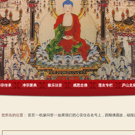
净宗传承
净宗要典
极乐法音
感恩念佛
莲友专栏
庐山龙
您所在的位置：
首页
>>
机缘问答
>>
如果我们把心安住在名号上，因顺佛愿故，福报