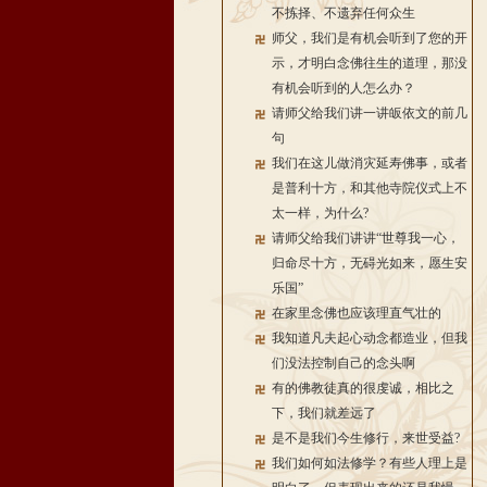
不拣择、不遗弃任何众生
师父，我们是有机会听到了您的开
示，才明白念佛往生的道理，那没
有机会听到的人怎么办？
请师父给我们讲一讲皈依文的前几
句
我们在这儿做消灾延寿佛事，或者
是普利十方，和其他寺院仪式上不
太一样，为什么?
请师父给我们讲讲“世尊我一心，
归命尽十方，无碍光如来，愿生安
乐国”
在家里念佛也应该理直气壮的
我知道凡夫起心动念都造业，但我
们没法控制自己的念头啊
有的佛教徒真的很虔诚，相比之
下，我们就差远了
是不是我们今生修行，来世受益?
我们如何如法修学？有些人理上是