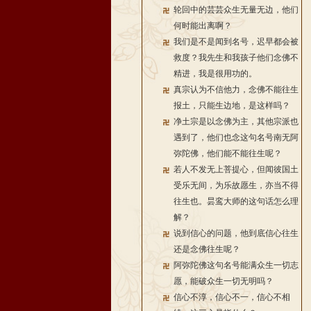
轮回中的芸芸众生无量无边，他们
何时能出离啊？
我们是不是闻到名号，迟早都会被
救度？我先生和我孩子他们念佛不
精进，我是很用功的。
真宗认为不信他力，念佛不能往生
报土，只能生边地，是这样吗？
净土宗是以念佛为主，其他宗派也
遇到了，他们也念这句名号南无阿
弥陀佛，他们能不能往生呢？
若人不发无上菩提心，但闻彼国土
受乐无间，为乐故愿生，亦当不得
往生也。昙鸾大师的这句话怎么理
解？
说到信心的问题，他到底信心往生
还是念佛往生呢？
阿弥陀佛这句名号能满众生一切志
愿，能破众生一切无明吗？
信心不淳，信心不一，信心不相