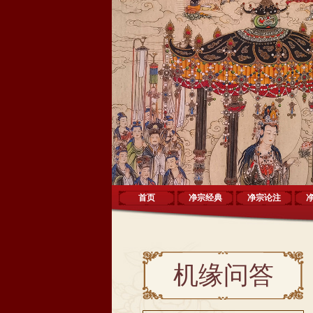
首页
净宗经典
净宗论注
机缘问答