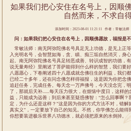
如果我们把心安住在名号上，因顺
自然而来，不求自
添加时间：2023-08-01 11:21:11 作者：常敏法师 
问：如果我们把心安住在名号上，因顺佛愿故，福报是不
常敏法师：南无阿弥陀佛名号具足无上功德，是无上正等
入光明名号，会智慧如海，贪、瞋、痴三垢自然消灭，身
起。南无阿弥陀佛名号具足转恶成善、转识成智的功德，
说无量寿经》里阐述了菩萨能得到什么样的智慧，我们要
八愿愿心，下卷阐述四十八愿成就念佛往生的利益，我们
已经二十多年，还在问念佛怎样得福报，这是因为你把念
追赶任务，完成任务。每天念一万声佛号，今天没念完，
了，那就后天补......每天压力很大，在烦恼中度日，这
益，只能成为远善；到后来甚至疑惑佛智：“怎么回事啊？
定，为什么还是这样？”这是因为你的方式方法不对，错解
真实义”，一定要放下自己的知见。不然，你学佛怎么能得
你想要装进极乐世界八功德水，就必须把原来的水倒掉。