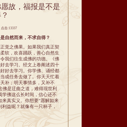
佛愿故，福报是不是
得？
点击:13337
是自然而来，不求自得？
正觉之佛果。如果我们真正契
心柔软，欢喜踊跃，善心自然生
有令我们往生成佛的功德。《佛
好好去学习。经文上卷阐述四十
都好好去学习。你学佛、诵经都
佛当成任务去做了。你天天忙着
明天补；明天事情多，又补不
样的念佛是迂曲之道，难得现世利
我学佛这么长时间，信心还不
如来真实义。你想要“愿解如来
到利益呢？就像有一只杯子，