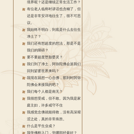
境界呢？还是继续正常生活工作？
有位老人临终时讲话也含糊了，但
还是非常安详地往生了，很不可思
议。
我始终不明白，到底是什么去往生
净土了？
我们还有想超度的想法，那是不是
我们的障碍？
要不要超度堕胎婴灵？
我们到了净土，阿弥陀佛会派我们
回到娑婆世界来吗？
我现在就想一心念佛，那到时阿弥
陀佛会来接我的吧？
我们每个人都是南无？
我很想受戒，但不敢。因为我是家
庭主妇，许多戒守不住
我感觉念佛就能得救，没有高深艰
涩之处，真的非常殊胜。
什么是平生业成？
我学佛刚入门，学哪部经最好？