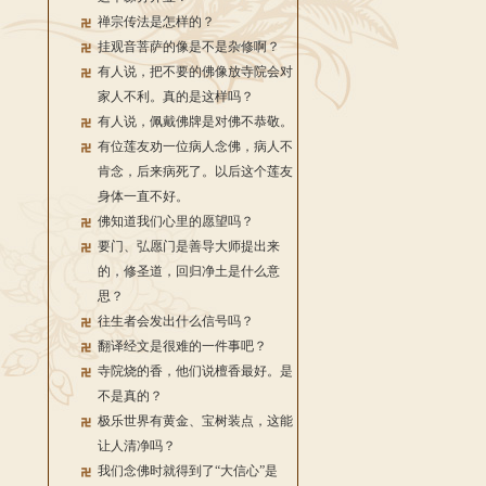
禅宗传法是怎样的？
挂观音菩萨的像是不是杂修啊？
有人说，把不要的佛像放寺院会对
家人不利。真的是这样吗？
有人说，佩戴佛牌是对佛不恭敬。
有位莲友劝一位病人念佛，病人不
肯念，后来病死了。以后这个莲友
身体一直不好。
佛知道我们心里的愿望吗？
要门、弘愿门是善导大师提出来
的，修圣道，回归净土是什么意
思？
往生者会发出什么信号吗？
翻译经文是很难的一件事吧？
寺院烧的香，他们说檀香最好。是
不是真的？
极乐世界有黄金、宝树装点，这能
让人清净吗？
我们念佛时就得到了“大信心”是