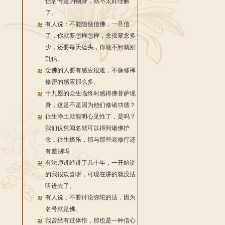
但名号是为物身，就不太好理解
了。
有人说：不能随便信佛，一旦信
了，你就要怎样怎样，念佛要念多
少，还要每天磕头，你做不到就别
乱信。
念佛的人要有感应很难，不像修禅
修密的感应那么多。
十九愿的众生临终时感得佛菩萨现
身，这是不是因为他们修诸功德？
往生净土就能明心见性了，是吗？
我们仅凭闻名就可以得到诸佛护
念，往生极乐，那与那些老修行还
有差别吗
有法师讲经讲了几十年，一开始讲
的我很欢喜听，可现在讲的就没法
听进去了。
有人说，不要讨论弥陀的法，因为
名号就是佛。
我曾经有过体悟，那也是一种信心