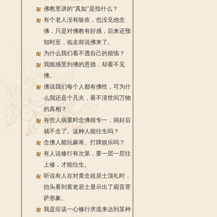
佛教里讲的“真如”是指什么？
有个老人没有皈依，也没见他念
佛，只是对佛教有好感，后来还预
知时至，临走前说佛来了。
为什么我们看不透自己的烦恼？
我能感受到佛的恩德，却看不见
佛。
佛说我们每个人都有佛性，可为什
么我还是个凡夫，看不清世间万物
的真相？
有些人病重时念佛很专一，病好后
就不念了。这种人能往生吗？
念佛人能玩麻将、打牌娱乐吗？
有人说修行有次第，要一层一层往
上修，才能往生。
听说有人在对黄念祖居士顶礼时，
抬头看到黄老居士显示出了观音菩
萨形象。
我是应该一心修行求道来达到某种