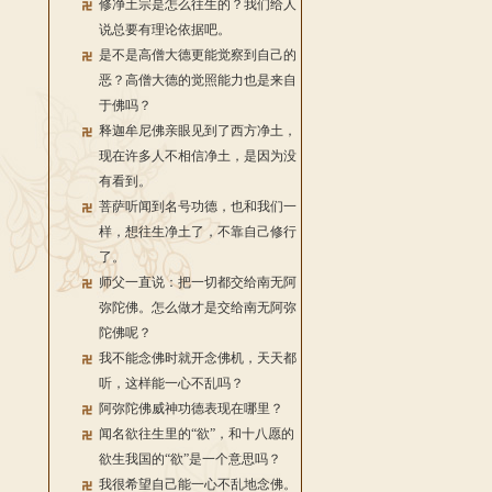
修净土宗是怎么往生的？我们给人
说总要有理论依据吧。
是不是高僧大德更能觉察到自己的
恶？高僧大德的觉照能力也是来自
于佛吗？
释迦牟尼佛亲眼见到了西方净土，
现在许多人不相信净土，是因为没
有看到。
菩萨听闻到名号功德，也和我们一
样，想往生净土了，不靠自己修行
了。
师父一直说：把一切都交给南无阿
弥陀佛。怎么做才是交给南无阿弥
陀佛呢？
我不能念佛时就开念佛机，天天都
听，这样能一心不乱吗？
阿弥陀佛威神功德表现在哪里？
闻名欲往生里的“欲”，和十八愿的
欲生我国的“欲”是一个意思吗？
我很希望自己能一心不乱地念佛。