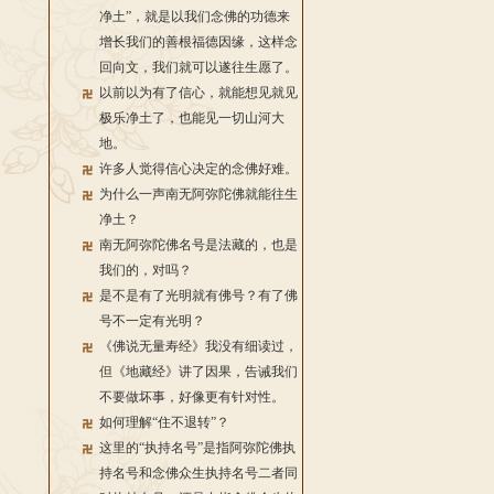
净土”，就是以我们念佛的功德来
增长我们的善根福德因缘，这样念
回向文，我们就可以遂往生愿了。
以前以为有了信心，就能想见就见
极乐净土了，也能见一切山河大
地。
许多人觉得信心决定的念佛好难。
为什么一声南无阿弥陀佛就能往生
净土？
南无阿弥陀佛名号是法藏的，也是
我们的，对吗？
是不是有了光明就有佛号？有了佛
号不一定有光明？
《佛说无量寿经》我没有细读过，
但《地藏经》讲了因果，告诫我们
不要做坏事，好像更有针对性。
如何理解“住不退转”？
这里的“执持名号”是指阿弥陀佛执
持名号和念佛众生执持名号二者同