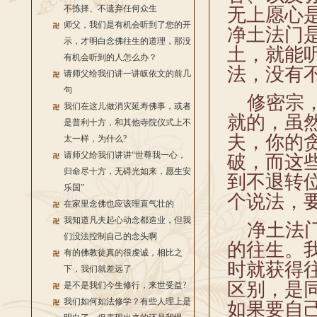
不拣择、不遗弃任何众生
无上愿心
师父，我们是有机会听到了您的开
净土法门
示，才明白念佛往生的道理，那没
土，就能
有机会听到的人怎么办？
法，没有
请师父给我们讲一讲皈依文的前几
句
修密宗，
我们在这儿做消灾延寿佛事，或者
就的，虽
是普利十方，和其他寺院仪式上不
夫，你的
太一样，为什么?
请师父给我们讲讲“世尊我一心，
破，而这
归命尽十方，无碍光如来，愿生安
到不退转
乐国”
个说法，
在家里念佛也应该理直气壮的
我知道凡夫起心动念都造业，但我
净土法门
们没法控制自己的念头啊
的往生。
有的佛教徒真的很虔诚，相比之
时就获得
下，我们就差远了
区别，是
是不是我们今生修行，来世受益?
我们如何如法修学？有些人理上是
如果要自