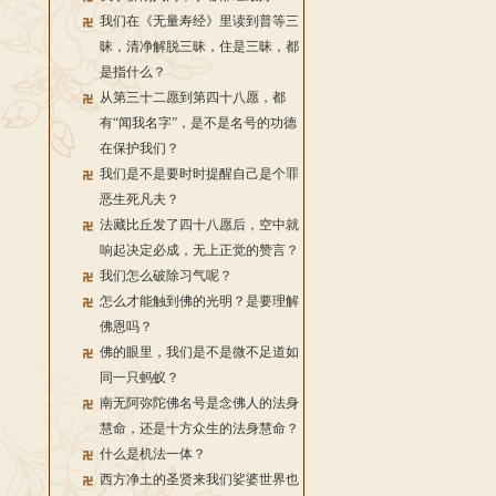
我们在《无量寿经》里读到普等三
昧，清净解脱三昧，住是三昧，都
是指什么？
从第三十二愿到第四十八愿，都
有“闻我名字”，是不是名号的功德
在保护我们？
我们是不是要时时提醒自己是个罪
恶生死凡夫？
法藏比丘发了四十八愿后，空中就
响起决定必成，无上正觉的赞言？
我们怎么破除习气呢？
怎么才能触到佛的光明？是要理解
佛恩吗？
佛的眼里，我们是不是微不足道如
同一只蚂蚁？
南无阿弥陀佛名号是念佛人的法身
慧命，还是十方众生的法身慧命？
什么是机法一体？
西方净土的圣贤来我们娑婆世界也