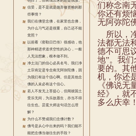
明白了，但表现出来的还是我慢。
们称念南
信受，是不是就是抛弃修资粮的那
你还有烦
些事情？
无阿弥陀
我们在佛堂念佛，在家里也念佛，
为什么习气还是很重，自己还不能
所以，净
觉照？
法都无法
以前看《密勒日巴传》很感动，他
德不可思
那种精进求道求空性的决心，一般
人无法想象，根本做不到。
地”。我
净土法门的信心必具名号。我们净
要的。其
土宗肯定是专念南无阿弥陀佛，因
机，你还
为我们有这个信心啊。但是其他念
《佛说无
佛的人未必有这个信心。
若人不发无上菩提心，但闻彼国土
经》，就
受乐无间，为乐故愿生，亦当不得
多么庆幸
往生也。昙鸾大师这句话怎么理
解？
为什么不赞成我们念佛计数？
佛号是从心中出来的吗？我们能不
能把念佛当做往生的手段？