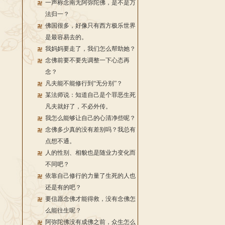
一声称念南无阿弥陀佛，是不是万
法归一？
佛国很多，好像只有西方极乐世界
是最容易去的。
我妈妈要走了，我们怎么帮助她？
念佛前要不要先调整一下心态再
念？
凡夫能不能修行到“无分别”？
某法师说：知道自己是个罪恶生死
凡夫就好了，不必外传。
我怎么能够让自己的心清净些呢？
念佛多少真的没有差别吗？我总有
点想不通。
人的性别、相貌也是随业力变化而
不同吧？
依靠自己修行的力量了生死的人也
还是有的吧？
要信愿念佛才能得救，没有念佛怎
么能往生呢？
阿弥陀佛没有成佛之前，众生怎么