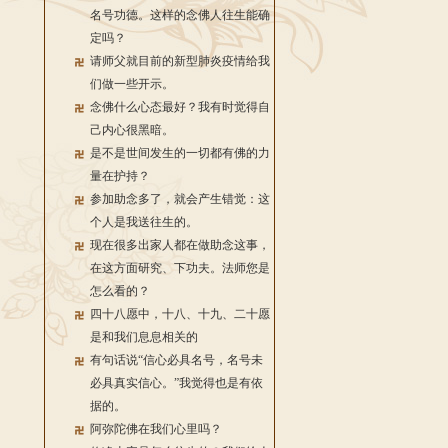
名号功德。这样的念佛人往生能确
定吗？
请师父就目前的新型肺炎疫情给我
们做一些开示。
念佛什么心态最好？我有时觉得自
己内心很黑暗。
是不是世间发生的一切都有佛的力
量在护持？
参加助念多了，就会产生错觉：这
个人是我送往生的。
现在很多出家人都在做助念这事，
在这方面研究、下功夫。法师您是
怎么看的？
四十八愿中，十八、十九、二十愿
是和我们息息相关的
有句话说“信心必具名号，名号未
必具真实信心。”我觉得也是有依
据的。
阿弥陀佛在我们心里吗？