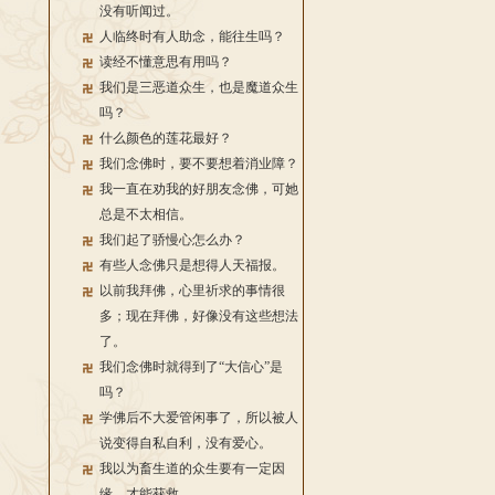
没有听闻过。
人临终时有人助念，能往生吗？
读经不懂意思有用吗？
我们是三恶道众生，也是魔道众生
吗？
什么颜色的莲花最好？
我们念佛时，要不要想着消业障？
我一直在劝我的好朋友念佛，可她
总是不太相信。
我们起了骄慢心怎么办？
有些人念佛只是想得人天福报。
以前我拜佛，心里祈求的事情很
多；现在拜佛，好像没有这些想法
了。
我们念佛时就得到了“大信心”是
吗？
学佛后不大爱管闲事了，所以被人
说变得自私自利，没有爱心。
我以为畜生道的众生要有一定因
缘，才能获救。