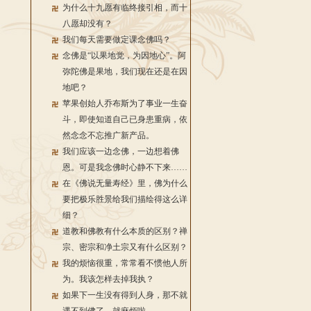
为什么十九愿有临终接引相，而十
八愿却没有？
我们每天需要做定课念佛吗？
念佛是“以果地觉，为因地心”。阿
弥陀佛是果地，我们现在还是在因
地吧？
苹果创始人乔布斯为了事业一生奋
斗，即使知道自己已身患重病，依
然念念不忘推广新产品。
我们应该一边念佛，一边想着佛
恩。可是我念佛时心静不下来……
在《佛说无量寿经》里，佛为什么
要把极乐胜景给我们描绘得这么详
细？
道教和佛教有什么本质的区别？禅
宗、密宗和净土宗又有什么区别？
我的烦恼很重，常常看不惯他人所
为。我该怎样去掉我执？
如果下一生没有得到人身，那不就