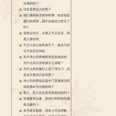
出来的吗？
法音是有法力的吧？
我们遇到南无阿弥陀佛，知道他是
我们的依靠，就不会被业力牵引了
吗？
请师父开示，令我入于正定业，彻
底入佛光明。
不少人担心临终放不下，被业力牵
引不知去往何处。
东方净土药师佛那里也是很好的，
为什么东方没有接引之说呢？
为什么有的修行人进了净土门，还
是会计度自己的东西？
净土宗的善知识是专门宣扬南无阿
弥陀佛名号功德的吗？
善人、恶人往生是没有差别的吗？
学佛要有法缘，那我们和阿弥陀佛
有法缘吗？
名号是实相身，很多人可以理解，