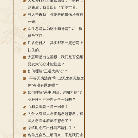
大众修行的力量很温暖，可是禅七
结束后，我又回到了娑婆世界。
有人告诉我，弥陀殿的佛像还没有
开光。
众生总是认为这个肉身是“我”，很
难放下它。
许多念佛人，其实都不一定想马上
往生的。
大悲即是出世善根，我们是否必须
要发大悲心才能往生？
如何理解“正道大慈悲”？
“平等无为法身”和“虚无之身无极之
体”有没有区别呢？
如何理解“果中说因，过闻为信”？
圣种性和性种性完全一致吗？
心和灵魂是不是一回事？
为什么有些人念佛越念越想念，有
些人念着念着就不想念了？
临终时念不出佛能不能往生？
名号是自己主动而来，不是我们念