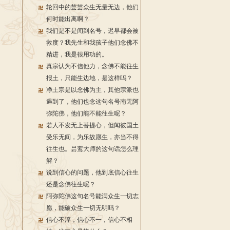
轮回中的芸芸众生无量无边，他们
何时能出离啊？
我们是不是闻到名号，迟早都会被
救度？我先生和我孩子他们念佛不
精进，我是很用功的。
真宗认为不信他力，念佛不能往生
报土，只能生边地，是这样吗？
净土宗是以念佛为主，其他宗派也
遇到了，他们也念这句名号南无阿
弥陀佛，他们能不能往生呢？
若人不发无上菩提心，但闻彼国土
受乐无间，为乐故愿生，亦当不得
往生也。昙鸾大师的这句话怎么理
解？
说到信心的问题，他到底信心往生
还是念佛往生呢？
阿弥陀佛这句名号能满众生一切志
愿，能破众生一切无明吗？
信心不淳，信心不一，信心不相