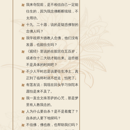
我来寺院前，是不相信自己一定能
往生的，因为我念佛断断续续，不
太用功。
十九、二十愿，说的是疑惑佛智的
念佛人吗？
我学祖师大德教人念佛，他们没有
发愿，也能往生吗？
《观经》里说的在胎宫住五百岁，
或者住十二大劫才能出来。这些都
不是具体的时间吧？
不少人平时总是说要往生净土，真
正到了临终时就不想走，怕死了。
有莲友说：我现在回头学习弥陀本
愿怕是来不及了。
我一直念文殊菩萨的心咒，那是梦
里有人教我念的。
人为什么要自杀？是不是着魔了？
自杀的人要下地狱吗？
不信佛，佛也救，也帮助我们吗？