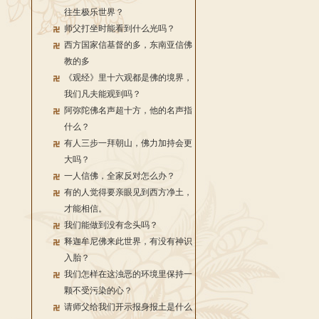
往生极乐世界？
师父打坐时能看到什么光吗？
西方国家信基督的多，东南亚信佛
教的多
《观经》里十六观都是佛的境界，
我们凡夫能观到吗？
阿弥陀佛名声超十方，他的名声指
什么？
有人三步一拜朝山，佛力加持会更
大吗？
一人信佛，全家反对怎么办？
有的人觉得要亲眼见到西方净土，
才能相信。
我们能做到没有念头吗？
释迦牟尼佛来此世界，有没有神识
入胎？
我们怎样在这浊恶的环境里保持一
颗不受污染的心？
请师父给我们开示报身报土是什么