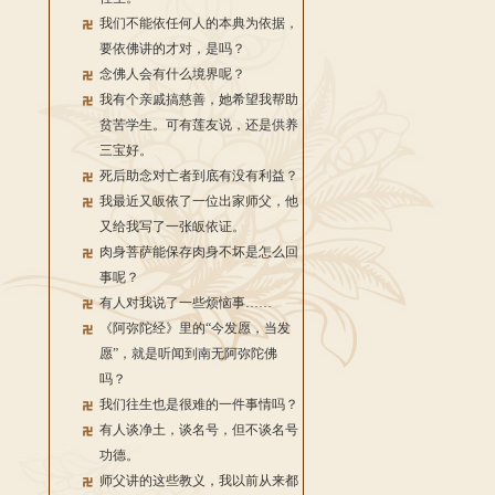
我们不能依任何人的本典为依据，
要依佛讲的才对，是吗？
念佛人会有什么境界呢？
我有个亲戚搞慈善，她希望我帮助
贫苦学生。可有莲友说，还是供养
三宝好。
死后助念对亡者到底有没有利益？
我最近又皈依了一位出家师父，他
又给我写了一张皈依证。
肉身菩萨能保存肉身不坏是怎么回
事呢？
有人对我说了一些烦恼事……
《阿弥陀经》里的“今发愿，当发
愿”，就是听闻到南无阿弥陀佛
吗？
我们往生也是很难的一件事情吗？
有人谈净土，谈名号，但不谈名号
功德。
师父讲的这些教义，我以前从来都