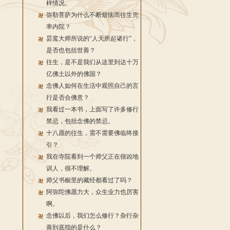
样情况。
弥勒菩萨为什么不断烦恼而往生兜
率内院？
昙鸾大师所说的“人天所起诸行”，
是否也包括世善？
往生，是不是我们从这里到达十万
亿佛土以外的佛国？
念佛人如何在生活中观照自己的言
行是否合佛意？
我看过一本书，上面写了许多修行
禁忌，包括念佛的禁忌。
十八愿的往生，需不需要佛临终接
引？
我在寺院看到一个师父正在很凶地
训人，很不理解。
师父书橱里的藏经都看过了吗？
阿弥陀佛愿力大，众生业力也厉害
啊。
念佛以后，我们怎么修行？杂行杂
善到底指的是什么？