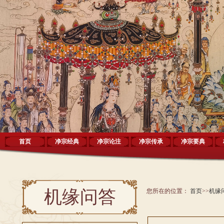
首页
净宗经典
净宗论注
净宗传承
净宗要典
机缘问答
您所在的位置：
首页
>>
机缘