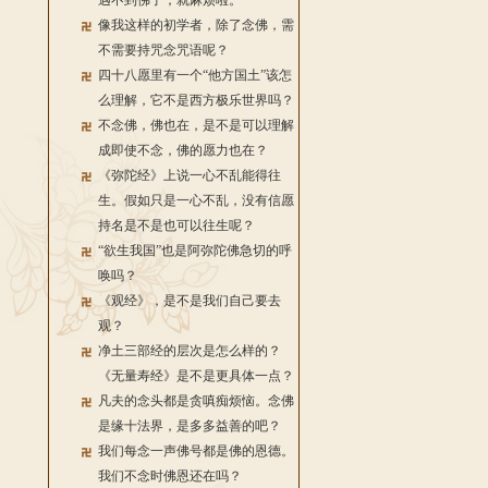
遇不到佛了，就麻烦啦。
像我这样的初学者，除了念佛，需
不需要持咒念咒语呢？
四十八愿里有一个“他方国土”该怎
么理解，它不是西方极乐世界吗？
不念佛，佛也在，是不是可以理解
成即使不念，佛的愿力也在？
《弥陀经》上说一心不乱能得往
生。假如只是一心不乱，没有信愿
持名是不是也可以往生呢？
“欲生我国”也是阿弥陀佛急切的呼
唤吗？
《观经》，是不是我们自己要去
观？
净土三部经的层次是怎么样的？
《无量寿经》是不是更具体一点？
凡夫的念头都是贪嗔痴烦恼。念佛
是缘十法界，是多多益善的吧？
我们每念一声佛号都是佛的恩德。
我们不念时佛恩还在吗？