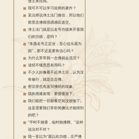
债主来拉我。
我可不可以学习祖师的著作？
某法师说净土法门难信，所以他们
那里念佛很强调感应道交。
净土法门就是以名号功德来开显我
们的功德，是吗？
“本愿名号正定业，至心信乐愿为
因”，那不还是要有信心吗？
为什么常常我一念佛就会流泪？
读经不懂意思有用吗？
不少人好像看不起净土宗，认为没
有修行，就是念念佛。
密宗里也有改写佛经的现象。
我执很难发现，要慢慢放下。
我们能把一切都看空就没烦恼了。
这是需要我们常听闻佛法才能得到
的吧？
“平时不烧香，临时抱佛脚。”这种
说法对不对？
我一直以为“愿以此功德，庄严佛