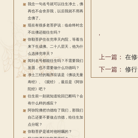
我念一句名号就可以往生净土，佛
再也不会舍弃我，以后我就不用再
念佛了。
现在有很多老菩萨说：临命终时念
不出佛还能往生吗？
'
弥勒菩萨住在兜率天内院，等着当
来下生成佛。二十八层天，他为什
么选择兜率天？
上一篇：
在修
闻到名号都能往生吗？不需要我们
发愿，也不需要做什么功德吗？
下一篇：
修行
净土三经的顺序应该是《佛说无量
寿经》、《观经》，最后是《阿弥
陀经》吧？
往生前一刻就知道轮回已断吗？会
有什么样的感应？
阿弥陀佛把功德给了我们，那我们
自己还要不要做点功德，给往生加
点分呢？
弥勒菩萨是谁对他咐嘱的？