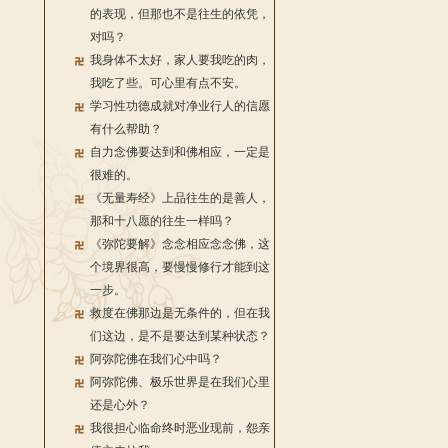
的表现，但那也不是往生的依凭，
对吗？
我身体不太好，家人要我吃的肉，
我吃了些。可心里有点不安。
学习性功德成就对净业行人的信愿
有什么帮助？
自力念佛要达到和佛相应，一定是
很难的。
《无量寿经》上品往生的是善人，
那和十八愿的往生一样吗？
《弥陀要解》念念相应念念佛，这
个境界很高，要慢慢修行才能到这
一步。
救度在佛那边是无条件的，但在我
们这边，是不是要达到某种状态？
阿弥陀佛在我们心中吗？
阿弥陀佛、极乐世界是在我们心里
还是心外？
我很担心临命终时恶业现前，怨亲