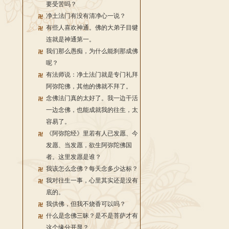
要受苦吗？
净土法门有没有清净心一说？
有些人喜欢神通。佛的大弟子目犍
连就是神通第一。
我们那么愚痴，为什么能刹那成佛
呢？
有法师说：净土法门就是专门礼拜
阿弥陀佛，其他的佛就不拜了。
念佛法门真的太好了。我一边干活
一边念佛，也能成就我的往生，太
容易了。
《阿弥陀经》里若有人已发愿、今
发愿、当发愿，欲生阿弥陀佛国
者。这里发愿是谁？
我该怎么念佛？每天念多少达标？
我对往生一事，心里其实还是没有
底的。
我供佛，但我不烧香可以吗？
什么是念佛三昧？是不是菩萨才有
这个缘分开显？