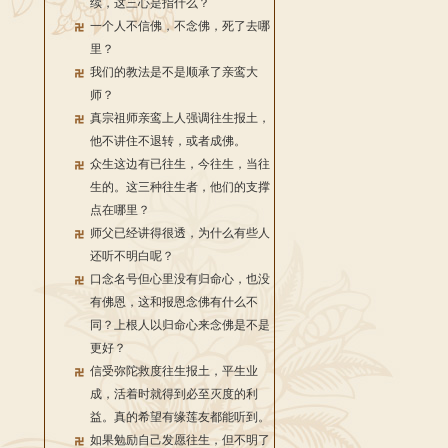
续，这三心是指什么？
一个人不信佛，不念佛，死了去哪
里？
我们的教法是不是顺承了亲鸾大
师？
真宗祖师亲鸾上人强调往生报土，
他不讲住不退转，或者成佛。
众生这边有已往生，今往生，当往
生的。这三种往生者，他们的支撑
点在哪里？
师父已经讲得很透，为什么有些人
还听不明白呢？
口念名号但心里没有归命心，也没
有佛恩，这和报恩念佛有什么不
同？上根人以归命心来念佛是不是
更好？
信受弥陀救度往生报土，平生业
成，活着时就得到必至灭度的利
益。真的希望有缘莲友都能听到。
如果勉励自己发愿往生，但不明了