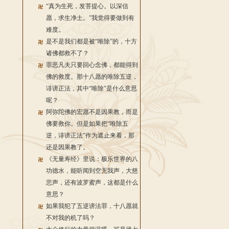
“真为生死，发菩提心。以深信
愿，求生净土。”我觉得要做到有
难度。
是不是我们都是被“唯除”的，十方
诸佛都救不了？
罪恶凡夫只要回心念佛，都能得到
佛的救度。那十八愿的唯除五逆，
诽谤正法，其中“唯除”是什么意思
呢？
阿弥陀佛的宏愿不是因果教，而是
佛要救你。但是如果把“唯除五
逆，诽谤正法”作为遮止来看，那
还是因果教了。
《无量寿经》里说：极乐世界的八
功德水，能听闻到空无我声，大慈
悲声，还有波罗蜜声，这都是什么
意思？
如果我犯了五逆谤法罪，十八愿就
不对我的机了吗？