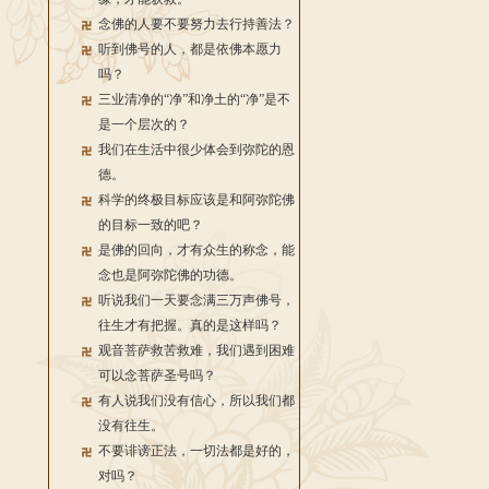
念佛的人要不要努力去行持善法？
听到佛号的人，都是依佛本愿力
吗？
三业清净的“净”和净土的“净”是不
是一个层次的？
我们在生活中很少体会到弥陀的恩
德。
科学的终极目标应该是和阿弥陀佛
的目标一致的吧？
是佛的回向，才有众生的称念，能
念也是阿弥陀佛的功德。
听说我们一天要念满三万声佛号，
往生才有把握。真的是这样吗？
观音菩萨救苦救难，我们遇到困难
可以念菩萨圣号吗？
有人说我们没有信心，所以我们都
没有往生。
不要诽谤正法，一切法都是好的，
对吗？