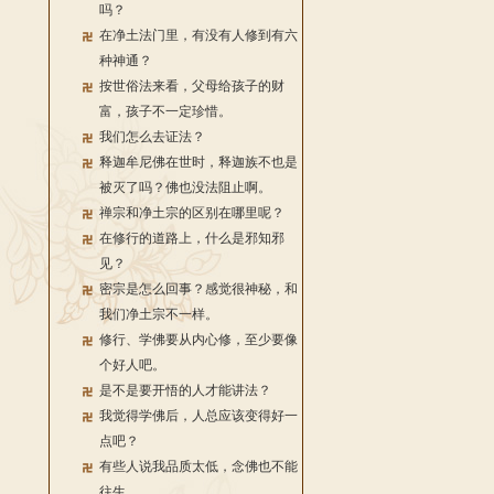
吗？
在净土法门里，有没有人修到有六
种神通？
按世俗法来看，父母给孩子的财
富，孩子不一定珍惜。
我们怎么去证法？
释迦牟尼佛在世时，释迦族不也是
被灭了吗？佛也没法阻止啊。
禅宗和净土宗的区别在哪里呢？
在修行的道路上，什么是邪知邪
见？
密宗是怎么回事？感觉很神秘，和
我们净土宗不一样。
修行、学佛要从内心修，至少要像
个好人吧。
是不是要开悟的人才能讲法？
我觉得学佛后，人总应该变得好一
点吧？
有些人说我品质太低，念佛也不能
往生。