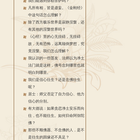
我们能遇到弥勒菩萨吗？
凡所有相，皆是虚妄。《金刚经》
中这句话怎么理解？
除了西方极乐世界是寂静涅槃，还
有其他的涅槃世界吗？
《心经》里的心无挂碍，无挂碍
故，无有恐怖，远离颠倒梦想，究
竟涅槃。我们怎么理解？
我认识的一些莲友，法师以为净土
法门就是这样，佛号念到哪里也就
明白到哪里。
我们是信心往生？还是念佛往生
呢？
居士：师父否定了自力信心、他力
信心的分别。
有大德说：如果贪恋净土安乐而向
往，也不能往生。如何归命阿弥陀
佛？
那些不顺佛愿、不念佛的人，是不
是往生的因缘还不具足？