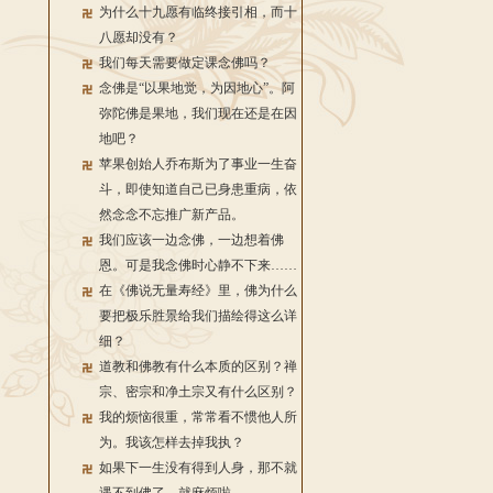
为什么十九愿有临终接引相，而十
八愿却没有？
我们每天需要做定课念佛吗？
念佛是“以果地觉，为因地心”。阿
弥陀佛是果地，我们现在还是在因
地吧？
苹果创始人乔布斯为了事业一生奋
斗，即使知道自己已身患重病，依
然念念不忘推广新产品。
我们应该一边念佛，一边想着佛
恩。可是我念佛时心静不下来……
在《佛说无量寿经》里，佛为什么
要把极乐胜景给我们描绘得这么详
细？
道教和佛教有什么本质的区别？禅
宗、密宗和净土宗又有什么区别？
我的烦恼很重，常常看不惯他人所
为。我该怎样去掉我执？
如果下一生没有得到人身，那不就