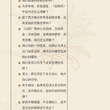
我们能遇到弥勒菩萨吗？
凡所有相，皆是虚妄。《金刚经》
中这句话怎么理解？
除了西方极乐世界是寂静涅槃，还
有其他的涅槃世界吗？
《心经》里的心无挂碍，无挂碍
故，无有恐怖，远离颠倒梦想，究
竟涅槃。我们怎么理解？
我认识的一些莲友，法师以为净土
法门就是这样，佛号念到哪里也就
明白到哪里。
我们是信心往生？还是念佛往生
呢？
居士：师父否定了自力信心、他力
信心的分别。
有大德说：如果贪恋净土安乐而向
往，也不能往生。如何归命阿弥陀
佛？
那些不顺佛愿、不念佛的人，是不
是往生的因缘还不具足？