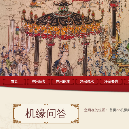
首页
净宗经典
净宗论注
净宗传承
净宗要典
机缘问答
您所在的位置：
首页
>>
机缘