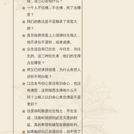
续，这三心是指什么？
一个人不信佛，不念佛，死了去哪
里？
我们的教法是不是顺承了亲鸾大
师？
真宗祖师亲鸾上人强调往生报土，
他不讲住不退转，或者成佛。
众生这边有已往生，今往生，当往
生的。这三种往生者，他们的支撑
点在哪里？
师父已经讲得很透，为什么有些人
还听不明白呢？
口念名号但心里没有归命心，也没
有佛恩，这和报恩念佛有什么不
同？上根人以归命心来念佛是不是
更好？
信受弥陀救度往生报土，平生业
成，活着时就得到必至灭度的利
益。真的希望有缘莲友都能听到。
如果勉励自己发愿往生，但不明了