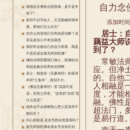
自力念
我现在念佛有点恐惧感，是不是学
错了?
那些不识字的人，又无因缘听闻本
添加时间：2
愿，那他们怎么往生?
居士：
你怎么知道他们没有如是信解？这
藕益大师
其实是你心中有这疑惑
我经常会被自己的业力牵着，我是
到了？
不是应该念南无阿弥陀佛?
常敏法师
佛的光明照耀我们身心，那佛的光
明就是极乐世界的光明啊
应。但净
居士：我觉得《无量寿经》的原译
的。自他
本和“汇集本”，差别不大。
人相融是
《佛说无量寿经》里“其国不逆
度，才能
违，自然之所牵。”这里的“自然”是
融。佛性
什么意思?
临终会不会因嗔恨心堕入恶道而不
超法门，
能往生？
是易行道
内心的欢喜 是名号的自然显现吗？
南无阿弥陀佛本愿名号没有区别，