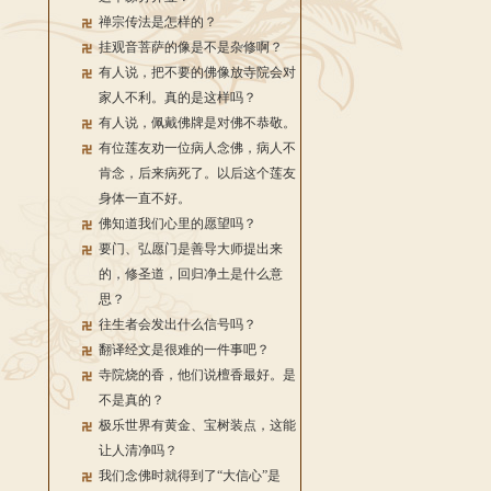
禅宗传法是怎样的？
挂观音菩萨的像是不是杂修啊？
有人说，把不要的佛像放寺院会对
家人不利。真的是这样吗？
有人说，佩戴佛牌是对佛不恭敬。
有位莲友劝一位病人念佛，病人不
肯念，后来病死了。以后这个莲友
身体一直不好。
佛知道我们心里的愿望吗？
要门、弘愿门是善导大师提出来
的，修圣道，回归净土是什么意
思？
往生者会发出什么信号吗？
翻译经文是很难的一件事吧？
寺院烧的香，他们说檀香最好。是
不是真的？
极乐世界有黄金、宝树装点，这能
让人清净吗？
我们念佛时就得到了“大信心”是