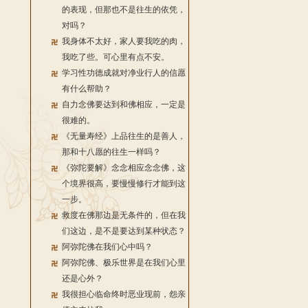
的表现，但那也不是往生的依凭，
对吗？
我身体不太好，家人要我吃的肉，
我吃了些。可心里有点不安。
学习性功德成就对净业行人的信愿
有什么帮助？
自力念佛要达到和佛相应，一定是
很难的。
《无量寿经》上品往生的是善人，
那和十八愿的往生一样吗？
《弥陀要解》念念相应念念佛，这
个境界很高，要慢慢修行才能到这
一步。
救度在佛那边是无条件的，但在我
们这边，是不是要达到某种状态？
阿弥陀佛在我们心中吗？
阿弥陀佛、极乐世界是在我们心里
还是心外？
我很担心临命终时恶业现前，怨亲