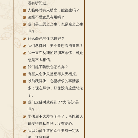
没有听闻过。
人临终时有人助念，能往生吗？
读经不懂意思有用吗？
我们是三恶道众生，也是魔道众生
吗？
什么颜色的莲花最好？
我们念佛时，要不要想着消业障？
我一直在劝我的好朋友念佛，可她
总是不太相信。
我们起了骄慢心怎么办？
有些人念佛只是想得人天福报。
以前我拜佛，心里祈求的事情很
多；现在拜佛，好像没有这些想法
了。
我们念佛时就得到了“大信心”是
吗？
学佛后不大爱管闲事了，所以被人
说变得自私自利，没有爱心。
我以为畜生道的众生要有一定因
缘，才能获救。