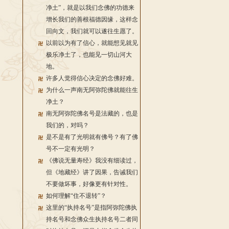
净土”，就是以我们念佛的功德来
增长我们的善根福德因缘，这样念
回向文，我们就可以遂往生愿了。
以前以为有了信心，就能想见就见
极乐净土了，也能见一切山河大
地。
许多人觉得信心决定的念佛好难。
为什么一声南无阿弥陀佛就能往生
净土？
南无阿弥陀佛名号是法藏的，也是
我们的，对吗？
是不是有了光明就有佛号？有了佛
号不一定有光明？
《佛说无量寿经》我没有细读过，
但《地藏经》讲了因果，告诫我们
不要做坏事，好像更有针对性。
如何理解“住不退转”？
这里的“执持名号”是指阿弥陀佛执
持名号和念佛众生执持名号二者同