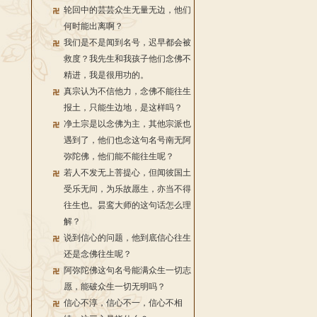
轮回中的芸芸众生无量无边，他们
何时能出离啊？
我们是不是闻到名号，迟早都会被
救度？我先生和我孩子他们念佛不
精进，我是很用功的。
真宗认为不信他力，念佛不能往生
报土，只能生边地，是这样吗？
净土宗是以念佛为主，其他宗派也
遇到了，他们也念这句名号南无阿
弥陀佛，他们能不能往生呢？
若人不发无上菩提心，但闻彼国土
受乐无间，为乐故愿生，亦当不得
往生也。昙鸾大师的这句话怎么理
解？
说到信心的问题，他到底信心往生
还是念佛往生呢？
阿弥陀佛这句名号能满众生一切志
愿，能破众生一切无明吗？
信心不淳，信心不一，信心不相