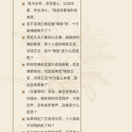
“真为生死，发菩提心。以深信
愿，求生净土。”我觉得要做到有
难度。
是不是我们都是被“唯除”的，十方
诸佛都救不了？
罪恶凡夫只要回心念佛，都能得到
佛的救度。那十八愿的唯除五逆，
诽谤正法，其中“唯除”是什么意思
呢？
阿弥陀佛的宏愿不是因果教，而是
佛要救你。但是如果把“唯除五
逆，诽谤正法”作为遮止来看，那
还是因果教了。
《无量寿经》里说：极乐世界的八
功德水，能听闻到空无我声，大慈
悲声，还有波罗蜜声，这都是什么
意思？
如果我犯了五逆谤法罪，十八愿就
不对我的机了吗？