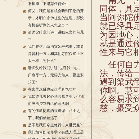
南无一声
不拣择、不遗弃任何众生
同体，具
师父，我们是有机会听到了您的开
当阿弥陀
示，才明白念佛往生的道理，那没
就已经具
有机会听到的人怎么办？
请师父给我们讲一讲皈依文的前几
为因地心
句
就是通过
我们在这儿做消灾延寿佛事，或者
性来与它
是普利十方，和其他寺院仪式上不
太一样，为什么?
任何自力
请师父给我们讲讲“世尊我一心，
法，传给
归命尽十方，无碍光如来，愿生安
遇到梁武
乐国”
你啊。慧
在家里念佛也应该理直气壮的
我知道凡夫起心动念都造业，但我
么容易求
们没法控制自己的念头啊
慈，摄受
有的佛教徒真的很虔诚，相比之
下，我们就差远了
是不是我们今生修行，来世受益?
我们如何如法修学？有些人理上是