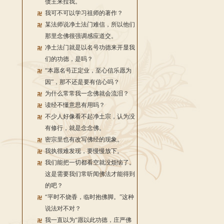
债主来拉我。
我可不可以学习祖师的著作？
某法师说净土法门难信，所以他们
那里念佛很强调感应道交。
净土法门就是以名号功德来开显我
们的功德，是吗？
“本愿名号正定业，至心信乐愿为
因”，那不还是要有信心吗？
为什么常常我一念佛就会流泪？
读经不懂意思有用吗？
不少人好像看不起净土宗，认为没
有修行，就是念念佛。
密宗里也有改写佛经的现象。
我执很难发现，要慢慢放下。
我们能把一切都看空就没烦恼了。
这是需要我们常听闻佛法才能得到
的吧？
“平时不烧香，临时抱佛脚。”这种
说法对不对？
我一直以为“愿以此功德，庄严佛