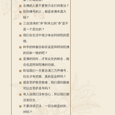
念佛的人要不要努力去行持善法？
听到佛号的人，都是依佛本愿力
吗？
三业清净的“净”和净土的“净”是不
是一个层次的？
我们在生活中很少体会到弥陀的恩
德。
科学的终极目标应该是和阿弥陀佛
的目标一致的吧？
是佛的回向，才有众生的称念，能
念也是阿弥陀佛的功德。
听说我们一天要念满三万声佛号，
往生才有把握。真的是这样吗？
观音菩萨救苦救难，我们遇到困难
可以念菩萨圣号吗？
有人说我们没有信心，所以我们都
没有往生。
不要诽谤正法，一切法都是好的，
对吗？