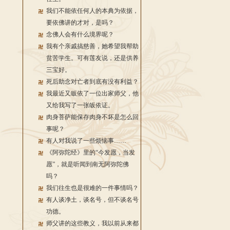
我们不能依任何人的本典为依据，
要依佛讲的才对，是吗？
念佛人会有什么境界呢？
我有个亲戚搞慈善，她希望我帮助
贫苦学生。可有莲友说，还是供养
三宝好。
死后助念对亡者到底有没有利益？
我最近又皈依了一位出家师父，他
又给我写了一张皈依证。
肉身菩萨能保存肉身不坏是怎么回
事呢？
有人对我说了一些烦恼事……
《阿弥陀经》里的“今发愿，当发
愿”，就是听闻到南无阿弥陀佛
吗？
我们往生也是很难的一件事情吗？
有人谈净土，谈名号，但不谈名号
功德。
师父讲的这些教义，我以前从来都