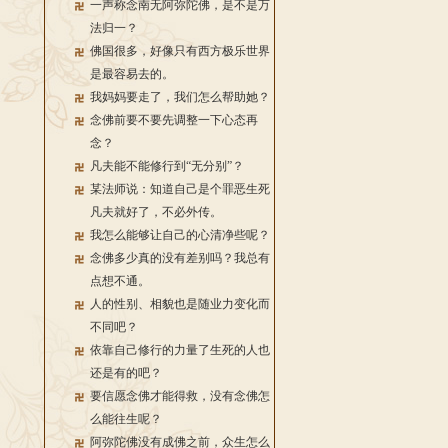
一声称念南无阿弥陀佛，是不是万
法归一？
佛国很多，好像只有西方极乐世界
是最容易去的。
我妈妈要走了，我们怎么帮助她？
念佛前要不要先调整一下心态再
念？
凡夫能不能修行到“无分别”？
某法师说：知道自己是个罪恶生死
凡夫就好了，不必外传。
我怎么能够让自己的心清净些呢？
念佛多少真的没有差别吗？我总有
点想不通。
人的性别、相貌也是随业力变化而
不同吧？
依靠自己修行的力量了生死的人也
还是有的吧？
要信愿念佛才能得救，没有念佛怎
么能往生呢？
阿弥陀佛没有成佛之前，众生怎么