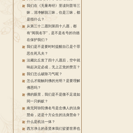
我们在《无量寿经》里读到普等三
昧，清净解脱三昧，住是三昧，都
是指什么？
从第三十二愿到第四十八愿，都
有“闻我名字”，是不是名号的功德
在保护我们？
我们是不是要时时提醒自己是个罪
恶生死凡夫？
法藏比丘发了四十八愿后，空中就
响起决定必成，无上正觉的赞言？
我们怎么破除习气呢？
怎么才能触到佛的光明？是要理解
佛恩吗？
佛的眼里，我们是不是微不足道如
同一只蚂蚁？
南无阿弥陀佛名号是念佛人的法身
慧命，还是十方众生的法身慧命？
什么是机法一体？
西方净土的圣贤来我们娑婆世界也