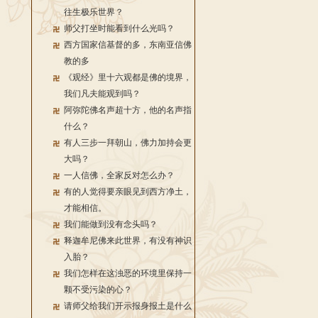
往生极乐世界？
师父打坐时能看到什么光吗？
西方国家信基督的多，东南亚信佛
教的多
《观经》里十六观都是佛的境界，
我们凡夫能观到吗？
阿弥陀佛名声超十方，他的名声指
什么？
有人三步一拜朝山，佛力加持会更
大吗？
一人信佛，全家反对怎么办？
有的人觉得要亲眼见到西方净土，
才能相信。
我们能做到没有念头吗？
释迦牟尼佛来此世界，有没有神识
入胎？
我们怎样在这浊恶的环境里保持一
颗不受污染的心？
请师父给我们开示报身报土是什么