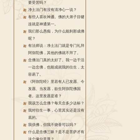
要受苦吗？
净土法门有没有清净心一说？
有些人喜欢神通。佛的大弟子目犍
连就是神通第一。
我们那么愚痴，为什么能刹那成佛
呢？
有法师说：净土法门就是专门礼拜
阿弥陀佛，其他的佛就不拜了。
念佛法门真的太好了。我一边干活
一边念佛，也能成就我的往生，太
容易了。
《阿弥陀经》里若有人已发愿、今
发愿、当发愿，欲生阿弥陀佛国
者。这里发愿是谁？
我该怎么念佛？每天念多少达标？
我对往生一事，心里其实还是没有
底的。
我供佛，但我不烧香可以吗？
什么是念佛三昧？是不是菩萨才有
这个缘分开显？