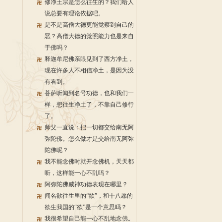
修净土宗是怎么往生的？我们给人
说总要有理论依据吧。
是不是高僧大德更能觉察到自己的
恶？高僧大德的觉照能力也是来自
于佛吗？
释迦牟尼佛亲眼见到了西方净土，
现在许多人不相信净土，是因为没
有看到。
菩萨听闻到名号功德，也和我们一
样，想往生净土了，不靠自己修行
了。
师父一直说：把一切都交给南无阿
弥陀佛。怎么做才是交给南无阿弥
陀佛呢？
我不能念佛时就开念佛机，天天都
听，这样能一心不乱吗？
阿弥陀佛威神功德表现在哪里？
闻名欲往生里的“欲”，和十八愿的
欲生我国的“欲”是一个意思吗？
我很希望自己能一心不乱地念佛。