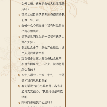
名号功德。这样的念佛人往生能确
定吗？
请师父就目前的新型肺炎疫情给我
们做一些开示。
念佛什么心态最好？我有时觉得自
己内心很黑暗。
是不是世间发生的一切都有佛的力
量在护持？
参加助念多了，就会产生错觉：这
个人是我送往生的。
现在很多出家人都在做助念这事，
在这方面研究、下功夫。法师您是
怎么看的？
四十八愿中，十八、十九、二十愿
是和我们息息相关的
有句话说“信心必具名号，名号未
必具真实信心。”我觉得也是有依
据的。
阿弥陀佛在我们心里吗？