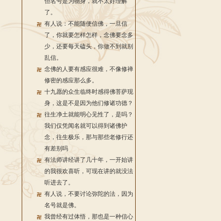
但名号是为物身，就不太好理解
了。
有人说：不能随便信佛，一旦信
了，你就要怎样怎样，念佛要念多
少，还要每天磕头，你做不到就别
乱信。
念佛的人要有感应很难，不像修禅
修密的感应那么多。
十九愿的众生临终时感得佛菩萨现
身，这是不是因为他们修诸功德？
往生净土就能明心见性了，是吗？
我们仅凭闻名就可以得到诸佛护
念，往生极乐，那与那些老修行还
有差别吗
有法师讲经讲了几十年，一开始讲
的我很欢喜听，可现在讲的就没法
听进去了。
有人说，不要讨论弥陀的法，因为
名号就是佛。
我曾经有过体悟，那也是一种信心