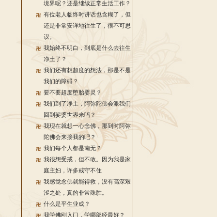
境界呢？还是继续正常生活工作？
有位老人临终时讲话也含糊了，但
还是非常安详地往生了，很不可思
议。
我始终不明白，到底是什么去往生
净土了？
我们还有想超度的想法，那是不是
我们的障碍？
要不要超度堕胎婴灵？
我们到了净土，阿弥陀佛会派我们
回到娑婆世界来吗？
我现在就想一心念佛，那到时阿弥
陀佛会来接我的吧？
我们每个人都是南无？
我很想受戒，但不敢。因为我是家
庭主妇，许多戒守不住
我感觉念佛就能得救，没有高深艰
涩之处，真的非常殊胜。
什么是平生业成？
我学佛刚入门，学哪部经最好？