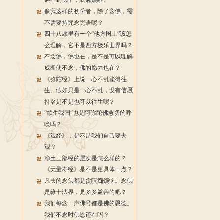
遇不到佛了，就麻烦啦。
像我这样的初学者，除了念佛，需
不需要持咒念咒语呢？
四十八愿里有一个“他方国土”该怎
么理解，它不是西方极乐世界吗？
不念佛，佛也在，是不是可以理解
成即使不念，佛的愿力也在？
《弥陀经》上说一心不乱能得往
生。假如只是一心不乱，没有信愿
持名是不是也可以往生呢？
“欲生我国”也是阿弥陀佛急切的呼
唤吗？
《观经》，是不是我们自己要去
观？
净土三部经的层次是怎么样的？
《无量寿经》是不是更具体一点？
凡夫的念头都是贪嗔痴烦恼。念佛
是缘十法界，是多多益善的吧？
我们每念一声佛号都是佛的恩德。
我们不念时佛恩还在吗？