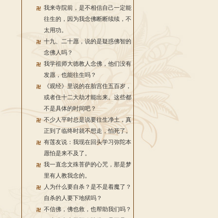
我来寺院前，是不相信自己一定能
往生的，因为我念佛断断续续，不
太用功。
十九、二十愿，说的是疑惑佛智的
念佛人吗？
我学祖师大德教人念佛，他们没有
发愿，也能往生吗？
《观经》里说的在胎宫住五百岁，
或者住十二大劫才能出来。这些都
不是具体的时间吧？
不少人平时总是说要往生净土，真
正到了临终时就不想走，怕死了。
有莲友说：我现在回头学习弥陀本
愿怕是来不及了。
我一直念文殊菩萨的心咒，那是梦
里有人教我念的。
人为什么要自杀？是不是着魔了？
自杀的人要下地狱吗？
不信佛，佛也救，也帮助我们吗？