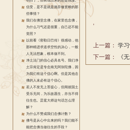
明白了，但表现出来的还是我慢。
信受，是不是就是抛弃修资粮的那
些事情？
我们在佛堂念佛，在家里也念佛，
'
为什么习气还是很重，自己还不能
觉照？
以前看《密勒日巴传》很感动，他
上一篇：
学习
那种精进求道求空性的决心，一般
人无法想象，根本做不到。
下一篇：
《无
净土法门的信心必具名号。我们净
土宗肯定是专念南无阿弥陀佛，因
为我们有这个信心啊。但是其他念
佛的人未必有这个信心。
若人不发无上菩提心，但闻彼国土
受乐无间，为乐故愿生，亦当不得
往生也。昙鸾大师这句话怎么理
解？
为什么不赞成我们念佛计数？
佛号是从心中出来的吗？我们能不
能把念佛当做往生的手段？