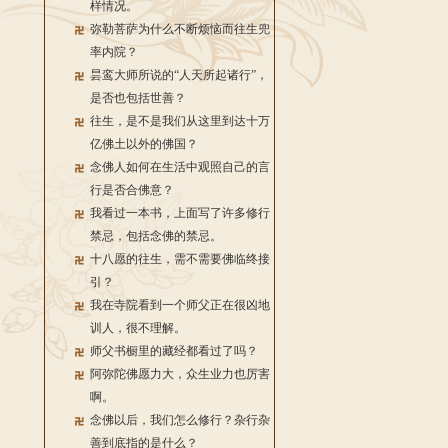
样情况。
弥勒菩萨为什么不断烦恼而往生兜
率内院？
昙鸾大师所说的“人天所起诸行”，
是否也包括世善？
往生，是不是我们从这里到达十万
亿佛土以外的佛国？
念佛人如何在生活中观照自己的言
行是否合佛意？
我看过一本书，上面写了许多修行
禁忌，包括念佛的禁忌。
十八愿的往生，需不需要佛临终接
引？
我在寺院看到一个师父正在很凶地
训人，很不理解。
师父书橱里的藏经都看过了吗？
阿弥陀佛愿力大，众生业力也厉害
啊。
念佛以后，我们怎么修行？杂行杂
善到底指的是什么？