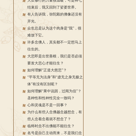
大众修行的力量很温暖，可是禅七
结束后，我又回到了娑婆世界。
有人告诉我，弥陀殿的佛像还没有
开光。
众生总是认为这个肉身是“我”，很
难放下它。
许多念佛人，其实都不一定想马上
往生的。
大悲即是出世善根，我们是否必须
要发大悲心才能往生？
如何理解“正道大慈悲”？
“平等无为法身”和“虚无之身无极之
体”有没有区别呢？
如何理解“果中说因，过闻为信”？
圣种性和性种性完全一致吗？
心和灵魂是不是一回事？
为什么有些人念佛越念越想念，有
些人念着念着就不想念了？
临终时念不出佛能不能往生？
名号是自己主动而来，不是我们念