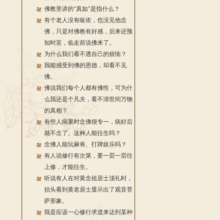
佛教里讲的“真如”是指什么？
有个老人没有皈依，也没见他念
佛，只是对佛教有好感，后来还预
知时至，临走前说佛来了。
为什么我们看不透自己的烦恼？
我能感受到佛的恩德，却看不见
佛。
佛说我们每个人都有佛性，可为什
么我还是个凡夫，看不清世间万物
的真相？
有些人病重时念佛很专一，病好后
就不念了。这种人能往生吗？
念佛人能玩麻将、打牌娱乐吗？
有人说修行有次第，要一层一层往
上修，才能往生。
听说有人在对黄念祖居士顶礼时，
抬头看到黄老居士显示出了观音菩
萨形象。
我是应该一心修行求道来达到某种