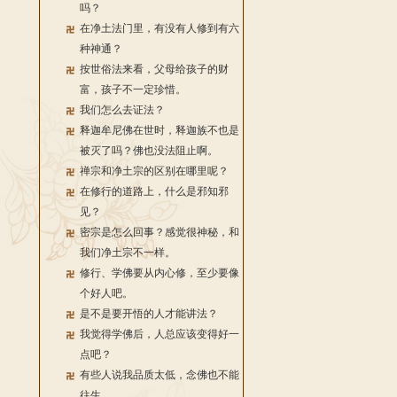
吗？
在净土法门里，有没有人修到有六
种神通？
按世俗法来看，父母给孩子的财
富，孩子不一定珍惜。
我们怎么去证法？
释迦牟尼佛在世时，释迦族不也是
被灭了吗？佛也没法阻止啊。
禅宗和净土宗的区别在哪里呢？
在修行的道路上，什么是邪知邪
见？
密宗是怎么回事？感觉很神秘，和
我们净土宗不一样。
修行、学佛要从内心修，至少要像
个好人吧。
是不是要开悟的人才能讲法？
我觉得学佛后，人总应该变得好一
点吧？
有些人说我品质太低，念佛也不能
往生。