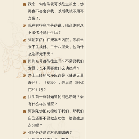
我念一句名号就可以往生净土，佛
再也不会舍弃我，以后我就不用再
念佛了。
现在有很多老菩萨说：临命终时念
不出佛还能往生吗？
弥勒菩萨住在兜率天内院，等着当
来下生成佛。二十八层天，他为什
么选择兜率天？
闻到名号都能往生吗？不需要我们
发愿，也不需要做什么功德吗？
净土三经的顺序应该是《佛说无量
寿经》、《观经》，最后是《阿弥
陀经》吧？
往生前一刻就知道轮回已断吗？会
有什么样的感应？
阿弥陀佛把功德给了我们，那我们
自己还要不要做点功德，给往生加
点分呢？
弥勒菩萨是谁对他咐嘱的？