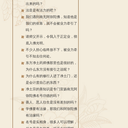
出来的吗？
法音是有法力的吧？
我们遇到南无阿弥陀佛，知道他是
我们的依靠，就不会被业力牵引了
吗？
请师父开示，令我入于正定业，彻
底入佛光明。
不少人担心临终放不下，被业力牵
引不知去往何处。
东方净土药师佛那里也是很好的，
为什么东方没有接引之说呢？
为什么有的修行人进了净土门，还
是会计度自己的东西？
净土宗的善知识是专门宣扬南无阿
弥陀佛名号功德的吗？
善人、恶人往生是没有差别的吗？
学佛要有法缘，那我们和阿弥陀佛
有法缘吗？
名号是实相身，很多人可以理解，